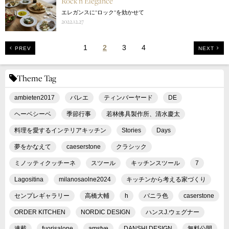
Rock’n Elegance
エレガンスに’’ロック’’を効かせて
2022.12.27
1
2
3
4
PREV
NEXT
Theme Tag
ambieten2017
バレエ
ティンバーヤード
DE
ヘーベシーベ
季節行事
若林佛具製作所、清水慶太
料理を愛するインテリアキッチン
Stories
Days
夢をかなえて
caeserstone
クラシック
ミノッティクッチーネ
スツール
キッチンスツール
7
Lagositina
milanosaolne2024
キッチンから考える家づくり
センプレギャラリー
高橋大輔
h
バニラ色
caserstone
ORDER KITCHEN
NORDIC DESIGN
ハンスJ.ウェグナー
連載
fuorisalone
amstye
DANSHI DESIGN
無料公開