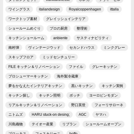
ワイングラス
italiandesign
Royalcoppenhagen
ittalla
ワークトップ素材
グレイッシュインテリア
ショールームめぐり
プロの厨房
整理術
キッチンショールーム
anbiente
サスティナビリティ
南村弾
ヴィンテージウッド
セカンドハウス
ミンクグレー
スキップフロア
ミッドセンチュリー
FILE キッチン＆リノベーション
ファイル
グレーキッチン
プロシューマーキッチン
海外製冷蔵庫
夢をかなえたインテリアキッチン
黒いキッチン
キッチン実例
キッチン探し
キッチン照明
ボッチ
ヨーロピンモダン
リアルキッチン＆リノベーション
野口英世
フォーリサローネ
ニトムズ
HARU stuck-on desing;
AGC
ヤマハ
川島織物
テイオー産業
リブラン
ショールームオープン
ブロッキス
フォスカリーニ
boffo