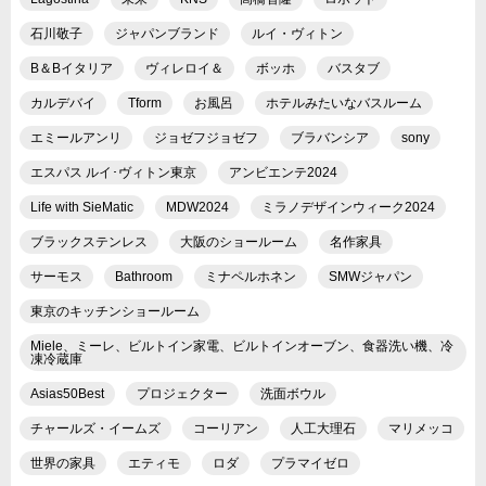
石川敬子
ジャパンブランド
ルイ・ヴィトン
B＆Bイタリア
ヴィレロイ＆
ボッホ
バスタブ
カルデバイ
Tform
お風呂
ホテルみたいなバスルーム
エミールアンリ
ジョゼフジョゼフ
ブラバンシア
sony
エスパス ルイ･ヴィトン東京
アンビエンテ2024
Life with SieMatic
MDW2024
ミラノデザインウィーク2024
ブラックステンレス
大阪のショールーム
名作家具
サーモス
Bathroom
ミナペルホネン
SMWジャパン
東京のキッチンショールーム
Miele、ミーレ、ビルトイン家電、ビルトインオーブン、食器洗い機、冷
凍冷蔵庫
Asias50Best
プロジェクター
洗面ボウル
チャールズ・イームズ
コーリアン
人工大理石
マリメッコ
世界の家具
エティモ
ロダ
プラマイゼロ