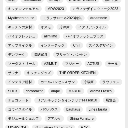
キッチンマテルアル
MDW2023
ミラノデザインウィーク2023
Mykitchen house
ミラノサローネ2023特集
dreamnote
キッチンの素材
オスモ
冷凍庫
イタリアンタイル
バイオフレッシュ
allmilmo
バイオフレッシュプラス
アップサイクル
インターテック
Chiil
スイスデザイン
デンマーク
収納家具
フリッツ・ハンセン
ソーダストリーム
AZIMUT
フジオー
ACTUS
チール
サウナ
キッチングッズ
THE ORDER KITCHEN
インテリア建材
カールハンセン＆サン
冷蔵庫
ラウフェン
SDGs
dornbracht
alape
MAROU
Aroma Fresco
チョコレート
リアルキッチン＆インテリアseason10
展覧会
コウベスタイル
バウハウス
bauhaus
LineaTarala
モジュールシェルフ
アアルケ
String Furniture
MONOLITH
ヴィンテージマンション
HAY