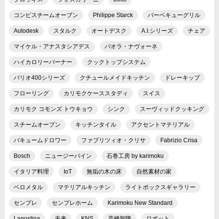
コンビスチームオーブン
Philippe Starck
バーベキューグリル
Autodesk
スタルク
オートデスク
A.I.シリーズ
チェア
マイケル・アナスタシアデス
パオラ・ナヴォーネ
ハイカロリーバーナー
クックトップシステム
バリオ400シリーズ
クチュールメイドキッチン
ドレーキップ
フローリング
カリモクケーススタディ
スイス
カリモク コモンズ トウキョウ
シンク
スーヴィッドクッキング
スチームオーブン
キッチンタイル
アクセントマテリアル
バキュームドロワー
ファブリツィオ・クリサ
Fabrizio Crisa
Bosch
ニュージーパイン
石巻工房 by karimoku
イタリア料理
IoT
無垢の木の床
自然素材の家
ベロメタル
マテリアルキッチン
ライトボックスギャラリー
センプレ
センプレホーム
Karimoku New Standard
Lagostina
未来
KNS
高橋智隆
ロボット