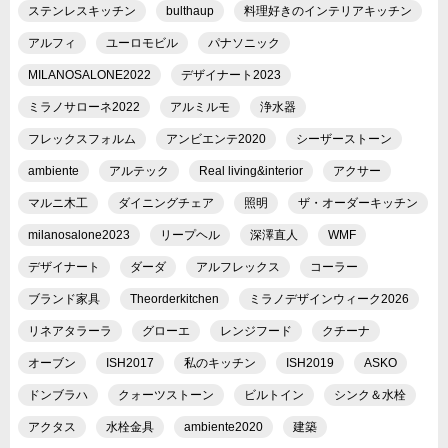
ステンレスキッチン
bulthaup
料理好きのインテリアキッチン
アルフィ
ユーロモビル
パナソニック
MILANOSALONE2022
デザイナート2023
ミラノサローネ2022
アルミルモ
浄水器
フレックスフォルム
アンビエンテ2020
シーザーストーン
ambiente
アルテック
Real living&interior
アクサー
マルニ木工
ダイニングチェア
照明
ザ・オーダーキッチン
milanosalone2023
リープヘル
深澤直人
WMF
デザイナート
ダーダ
アルフレックス
コーラー
ブランド家具
Theorderkitchen
ミラノデザインウィーク2026
リネアタラーラ
グローエ
レンジフード
クチーナ
オーブン
ISH2017
私のキッチン
ISH2019
ASKO
ドンブラハ
クォーツストーン
ビルトイン
シンク＆水栓
アクタス
水栓金具
ambiente2020
建築