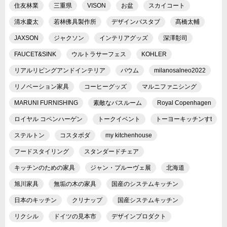
住友林業
三重県
VISON
お盆
スカイコート
清水慶太
若林佛具製作所
デザインバスタブ
髙橋太輔
JAXSON
ジャクソン
インテリアグッズ
深澤彰司
FAUCET&SINK
ウルトラサーフェス
KOHLER
リアルリビングアンドインテリア
バウム
milanosalneo2022
リノベーション家具
コーヒーグッズ
マルニファニシング
MARUNI FURNISHING
素敵なバスルーム
Royal Copenhagen
ロイヤル コペンハーゲン
トークイベント
トーヨーキッチンすt
ステルトン
コスタボダ
my kitchenhouse
フードスタイリング
スタンダードチェア
キッチンのための家具
ジャン・プルーヴェ展
北海道
旭川家具
無垢の木の家具
国産のシステムキッチン
日本のキッチン
クリナップ
国産システムキッチン
リクシル
ドイツの見本市
デザインプロダクト