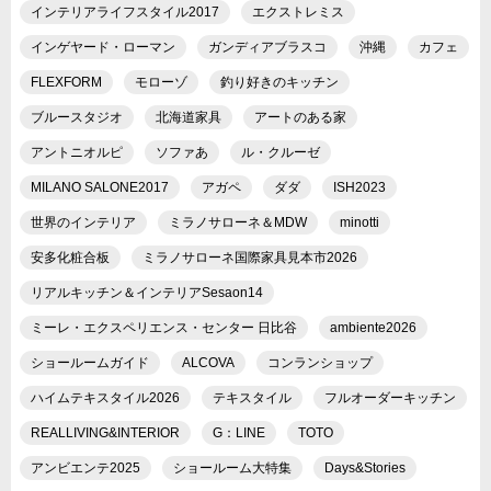
インテリアライフスタイル2017
エクストレミス
インゲヤード・ローマン
ガンディアブラスコ
沖縄
カフェ
FLEXFORM
モローゾ
釣り好きのキッチン
ブルースタジオ
北海道家具
アートのある家
アントニオルピ
ソファあ
ル・クルーゼ
MILANO SALONE2017
アガペ
ダダ
ISH2023
世界のインテリア
ミラノサローネ＆MDW
minotti
安多化粧合板
ミラノサローネ国際家具見本市2026
リアルキッチン＆インテリアSesaon14
ミーレ・エクスペリエンス・センター 日比谷
ambiente2026
ショールームガイド
ALCOVA
コンランショップ
ハイムテキスタイル2026
テキスタイル
フルオーダーキッチン
REALLIVING&INTERIOR
G：LINE
TOTO
アンビエンテ2025
ショールーム大特集
Days&Stories