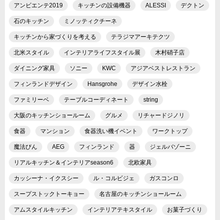
アンビエンテ2019
キッチンの設備機器
ALESSI
デクトン
石のキッチン
ミノッティクチーネ
キッチンから家づくりを考える
テラジマアーキテクツ
北米スタイル
インテリアライフスタイル展
木村硝子店
ダイニング家具
ソニー
KWC
アジアベストレストラン
フィンランドデザイン
Hansgrohe
デザイン水栓
ファミリーベ
テーブルコーディネート
string
大阪のキッチンショールーム
グルメ
リチャードジノリ
食器
マンション
食器洗い機イベント
ワークトップ
魔法びん
AEG
フィンランド
器
ジェルバゾーニ
リアルキッチン＆インテリアseason6
北欧家具
カッシーナ・イクスシー
ル・コルビジェ
ガスコンロ
スープストックトーキョー
名古屋のキッチンショールーム
アムスタイルキッチン
インテリアテキスタイル
お菓子づくり