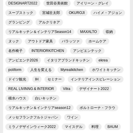
DESIGNART2022
世田谷美術館
アイリーン・グレイ
スープストック
宮城壮太郎
OKUROJI
ハイメ・アジョン
グランピング
アルクリネア
リアルキッチン＆インテリアSeason14
MAXALTO
収納
ヌック
アウトドア家具
バラッツァ
ホームケア
名作椅子
INTERIORKITCHEN
アンビエンテック
アンビエンテ2026
イタリアブランドキッチン
ekrea
poliform
人生を変える
Myrealkitchen
ホワイトキッチン
ドイツ観光
IH
セミナー
インテリアインスピレーション
REAL LIVINNG & INTERIOR
Vitra
デザイナート2022
積水ハウス
白いキッチン
リアルキッチン＆インテリアseason12
ポルトローナ・フラウ
メッセフランクフルトジャパン
ワイン
ミラノデザインウィーク2022
マイスデル
料理
BAUM