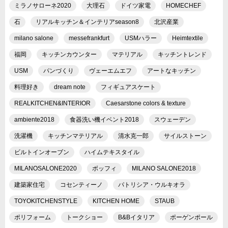
ミラノサローネ2020
大理石
ドイツ家電
HOMECHEF
石
リアルキッチン＆インテリアseason8
北沢産業
milano salone
messefrankfurt
USMハラー
Heimtextile
福岡
キッチンカウンター
マテリアル
キッチントレンド
USM
パンづくり
ヴェーエムエフ
アートなキッチン
料理好き
dream note
フィギュアスケート
REALKITCHEN&INTERIOR
Caesarstone colors & texture
ambiente2018
食器洗い機イベント2018
スウェーデン
洗濯機
キッチンマテリアル
清水克一郎
サイルストーン
ビルトインオーブン
ハイムテキスタイル
MILANOSALONE2020
ボッフィ
MILANO SALONE2018
建築家住宅
コセンティーノ
パトリシア・ウルキオラ
TOYOKITCHENSTYLE
KITCHEN HOME
STAUB
ポリフォーム
トークショー
B&Bイタリア
ポーゲンポール