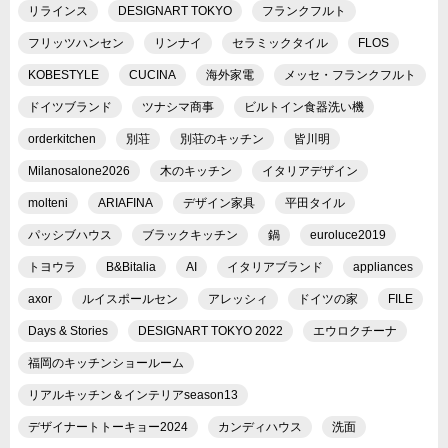
リラインス
DESIGNART TOKYO
フランクフルト
フリッツハンセン
リンナイ
セラミックタイル
FLOS
KOBESTYLE
CUCINA
海外家電
メッセ・フランクフルト
ドイツブランド
ツナシマ商事
ビルトイン食器洗い機
orderkitchen
別荘
別荘のキッチン
皆川明
Milanosalone2026
木のキッチン
イタリアデザイン
molteni
ARIAFINA
デザイン家具
平田タイル
パッシブハウス
ブラックキッチン
鍋
euroluce2019
トヨウラ
B&Bitalia
AI
イタリアブランド
appliances
axor
ルイスポールセン
アレッシィ
ドイツの家
FILE
Days & Stories
DESIGNART TOKYO 2022
エウロクチーナ
福岡のキッチンショールーム
リアルキッチン＆インテリアseason13
デザイナートトーキョー2024
カンディハウス
洗面