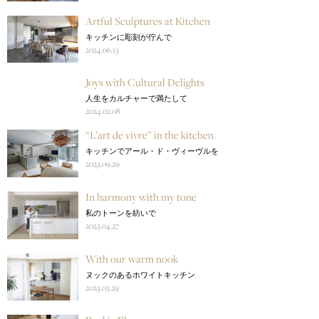
Artful Sculptures at Kitchen
キッチンに彫刻が佇んで
2024.06.13
Joys with Cultural Delights
人生をカルチャーで満たして
2024.02.08
“L’art de vivre” in the kitchen
キッチンでアール・ド・ヴィーヴルを
2023.09.29
In harmony with my tone
私のトーンを紡いで
2023.04.27
With our warm nook
ヌックのあるホワイトキッチン
2023.03.29