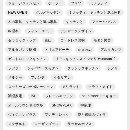
ジョージジェンセン
ケーラー
ブリゾ
ミノッティ
NEW OPEN
グルメキッチン
ミノッティ、キッチンと選ぶ家具
木の家具、キッチンと選ぶ家具
キッチンと
ファームハウス
料理本
フィン・ユール
デンマークデザイン
セラミックトップ
富山
コードレス照明
モダン民芸
アルタガンマ財団
トリュフビーチ
かまわぬ
アルタガンマ
ガストロミックキッチン
リアルキッチン＆インテリアseason11
ソファ
ジャパニーズモダン
クラシックキッチン
ジノリ
メルシー
フレンチ
イタリアン
ロッキーズコーポレーション
メリラット
クラフトメイド
調理家電
ISH
フレームキッチン
soup stockトーキョー
オールラウンドボウル
SNOWPEAK
柳宗理
ヴィジョングラス
フレディレック
愛と追憶のヴィラ
マクサルト
ローゼンダール
ラッセルホブス