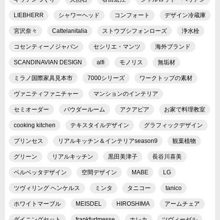
LIEBHERR
シャワーヘッド
コンフォート
デザイン冷蔵庫
宮沢奈々
Cattelanitalia
ストウブシフォンローズ
浄水栓
コセンティーノジャパン
セシリエ・マンツ
海外ブランド
SCANDINAVIAN DESIGN
alfi
モノリス
無垢材
ミラノ国際家具見本市
7000シリーズ
ワークトップの素材
ヴァニティファニチャー
マンションのインテリア
セミオーダー
パウダールーム
アクアピア
お家で料理教室
cooking kitchen
テキスタイルデザイン
グラフィックデザイン
プリンセス
リアルキッチン＆インテリアseason9
観葉植物
グリーン
リアルキッチン
黒田美津子
長谷川喜美
ベルベッタデザイン
空間デザイン
MABE
LG
ツヴィリング ヘンケルス
ミンタ
タニコー
tanico
ホワイトマーブル
MEISDEL
HIROSHIMA
アームチェア
ダイニングセット
frankfurtmesse
ホレカ
ツヴィーゼル