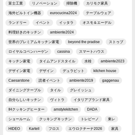
富士工業
リノベーション
掃除機
カリモク家具
海外ビルトイン機器
eurocucina2024
テーブルウェア
ランドリー
イベント
イッタラ
オスモ＆エーデル
料理好きのキッチン
ambiente2024
世界のプレミアムキッチン家電
beyond the pradise
ストゥブ
ロイヤルコペンハーゲン
cassina
スマートハウス
キッチン家電
タイムアンドスタイル
水栓
ambiente2023
デザイン家電
デザイン
デュラビット
kitchen house
Caesarstone
読者イベント
ambiente2019
gaggenau
ダイニングテーブル
タイル
グレイッシュ
自分らしいキッチン
ヴィトラ
イタリアブランド家具
IHクッキングヒーター
amstylekitchen
DADA
ショールーム
クッキングキッチン
トレビーノ
東レ
HIDEO
Kartell
フロス
エウロクチーナ2026
家具