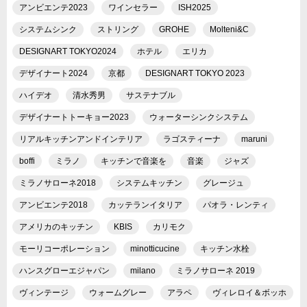
アンビエンテ2023
ワインセラー
ISH2025
システムシンク
ストリング
GROHE
Molteni&C
DESIGNART TOKYO2024
ホテル
エリカ
デザイナート2024
京都
DESIGNART TOKYO 2023
ハイデオ
清水秀男
サステナブル
デザイナートトーキョー2023
ウォーターシンクシステム
リアルキッチンアンドインテリア
ラゴスティーナ
maruni
boffi
ミラノ
キッチンで音楽を
音楽
ジャズ
ミラノサローネ2018
システムキッチン
グレージュ
アンビエンテ2018
カッテランイタリア
パオラ・レンティ
アメリカのキッチン
KBIS
カリモク
モーリコーポレーション
minotticucine
キッチン水栓
ハンスグローエジャパン
milano
ミラノサローネ 2019
ヴィンテージ
ウォームグレー
アラペ
ヴィレロイ＆ボッホ