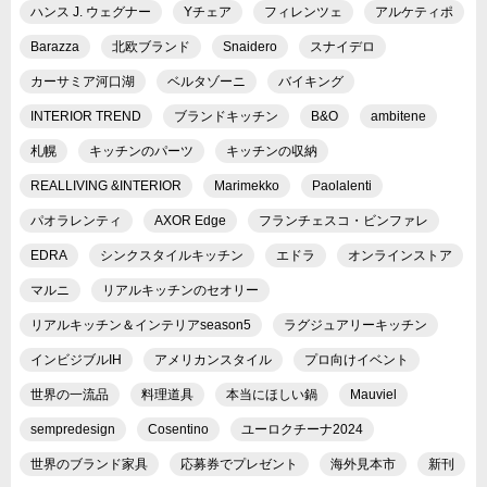
ハンス J. ウェグナー
Yチェア
フィレンツェ
アルケティポ
Barazza
北欧ブランド
Snaidero
スナイデロ
カーサミア河口湖
ベルタゾーニ
バイキング
INTERIOR TREND
ブランドキッチン
B&O
ambitene
札幌
キッチンのパーツ
キッチンの収納
REALLIVING &INTERIOR
Marimekko
Paolalenti
パオラレンティ
AXOR Edge
フランチェスコ・ビンファレ
EDRA
シンクスタイルキッチン
エドラ
オンラインストア
マルニ
リアルキッチンのセオリー
リアルキッチン＆インテリアseason5
ラグジュアリーキッチン
インビジブルIH
アメリカンスタイル
プロ向けイベント
世界の一流品
料理道具
本当にほしい鍋
Mauviel
sempredesign
Cosentino
ユーロクチーナ2024
世界のブランド家具
応募券でプレゼント
海外見本市
新刊