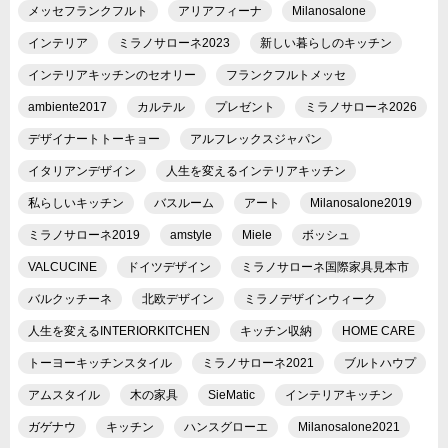
メッセフランクフルト
アリアフィーナ
Milanosalone
インテリア
ミラノサローネ2023
新しい暮らしのキッチン
インテリアキッチンのセオリー
フランクフルトメッセ
ambiente2017
カルテル
プレゼント
ミラノサローネ2026
デザイナートトーキョー
アルフレックスジャパン
イタリアンデザイン
人生を変えるインテリアキッチン
私らしいキッチン
バスルーム
アート
Milanosalone2019
ミラノサローネ2019
amstyle
Miele
ボッシュ
VALCUCINE
ドイツデザイン
ミラノサローネ国際家具見本市
バルクッチーネ
北欧デザイン
ミラノデザインウィーク
人生を変えるINTERIORKITCHEN
キッチン収納
HOME CARE
トーヨーキッチンスタイル
ミラノサローネ2021
ブルトハウプ
アムスタイル
木の家具
SieMatic
インテリアキッチン
ガゲナウ
キッチン
ハンスグローエ
Milanosalone2021