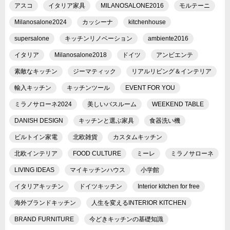
アスコ
イタリア家具
MILANOSALONE2016
モルテーニ
Milanosalone2024
カッシーナ
kitchenhouse
supersalone
キッチンリノベーション
ambiente2016
イタリア
Milanosalone2018
ドイツ
アンビエンテ
素敵なキッチン
ジーマティック
リアルリビング＆インテリア
輸入キッチン
キッチンツール
EVENT FOR YOU
ミラノサローネ2024
美しいバスルーム
WEEKEND TABLE
DANISH DESIGN
キッチンと選ぶ家具
食器洗い機
ビルトイン家電
北欧雑貨
カスタムキッチン
北欧インテリア
FOOD CULTURE
ミーレ
ミラノサローネ
LIVING IDEAS
マイキッチンハウス
小学館
イタリアキッチン
ドイツキッチン
Interior kitchen for free
海外ブランドキッチン
人生を変えるINTERIOR KITCHEN
BRAND FURNITURE
今どきキッチンの基礎知識