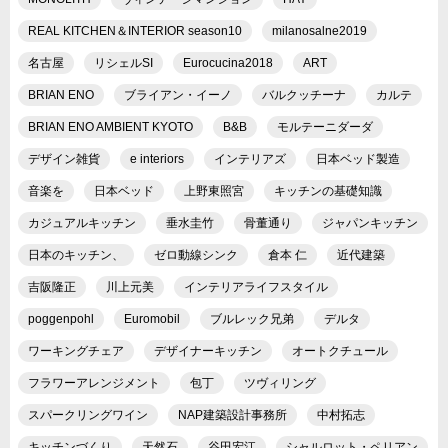
REAL KITCHEN＆INTERIOR season10
milanosalne2019
名古屋
リシェルSI
Eurocucina2018
ART
BRIAN ENO
ブライアン・イーノ
バルクッチーナ
カルテ
BRIAN ENO AMBIENT KYOTO
B&B
モルテーニダーダ
デザイン雑貨
e interiors
インテリアズ
日本ベッド製造
音楽を
日本ベッド
上野東照宮
キッチンの基礎知識
カジュアルキッチン
垂水圭竹
骨董通り
ジャパンキッチン
日本のキッチン、
ゼロ動線シンク
倉本 仁
近代建築
吉阪隆正
川上元美
インテリアライフスタイル
poggenpohl
Euromobil
ブルレック兄弟
デルタ
ワーキングチェア
デザイナーキッチン
オートクチュール
フラワーアレンジメント
包丁
ツヴィリング
スパークリングワイン
NAP建築設計事務所
中村拓志
キッチンづくり
天然石
谷田宏江
シャルロット・ペリアン