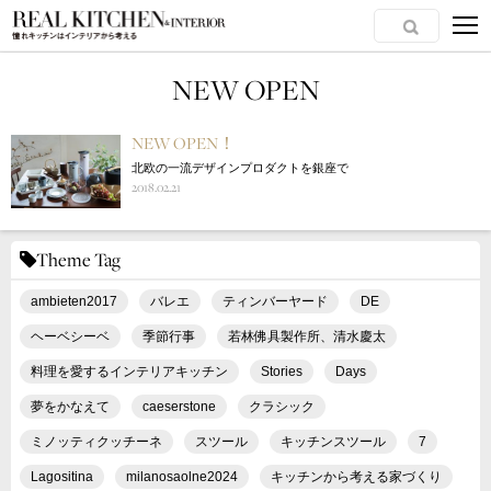
NEW OPEN
NEW OPEN！
北欧の一流デザインプロダクトを銀座で
2018.02.21
Theme Tag
ambieten2017
バレエ
ティンバーヤード
DE
ヘーベシーベ
季節行事
若林佛具製作所、清水慶太
料理を愛するインテリアキッチン
Stories
Days
夢をかなえて
caeserstone
クラシック
ミノッティクッチーネ
スツール
キッチンスツール
7
Lagositina
milanosaolne2024
キッチンから考える家づくり