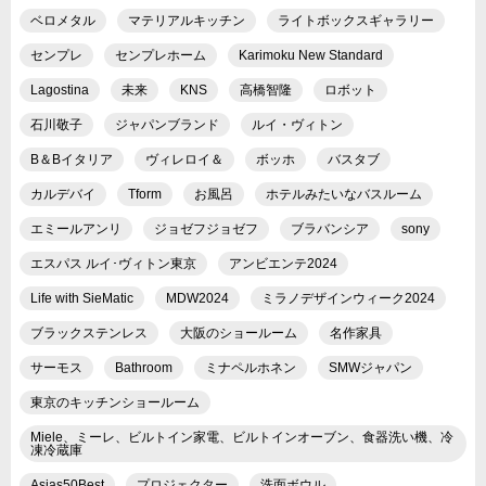
ベロメタル
マテリアルキッチン
ライトボックスギャラリー
センプレ
センプレホーム
Karimoku New Standard
Lagostina
未来
KNS
高橋智隆
ロボット
石川敬子
ジャパンブランド
ルイ・ヴィトン
B＆Bイタリア
ヴィレロイ＆
ボッホ
バスタブ
カルデバイ
Tform
お風呂
ホテルみたいなバスルーム
エミールアンリ
ジョゼフジョゼフ
ブラバンシア
sony
エスパス ルイ･ヴィトン東京
アンビエンテ2024
Life with SieMatic
MDW2024
ミラノデザインウィーク2024
ブラックステンレス
大阪のショールーム
名作家具
サーモス
Bathroom
ミナペルホネン
SMWジャパン
東京のキッチンショールーム
Miele、ミーレ、ビルトイン家電、ビルトインオーブン、食器洗い機、冷
凍冷蔵庫
Asias50Best
プロジェクター
洗面ボウル