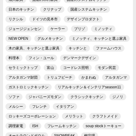
日本のキッチン
クリナップ
国産システムキッチン
リクシル
ドイツの見本市
デザインプロダクト
ジョージジェンセン
ケーラー
ブリゾ
ミノッティ
NEW OPEN
グルメキッチン
ミノッティ、キッチンと選ぶ家具
木の家具、キッチンと選ぶ家具
キッチンと
ファームハウス
料理本
フィン・ユール
デンマークデザイン
セラミックトップ
富山
コードレス照明
モダン民芸
アルタガンマ財団
トリュフビーチ
かまわぬ
アルタガンマ
ガストロミックキッチン
リアルキッチン＆インテリアseason11
ソファ
ジャパニーズモダン
クラシックキッチン
ジノリ
メルシー
フレンチ
イタリアン
ロッキーズコーポレーション
メリラット
クラフトメイド
調理家電
ISH
フレームキッチン
soup stockトーキョー
オールラウンドボウル
SNOWPEAK
柳宗理