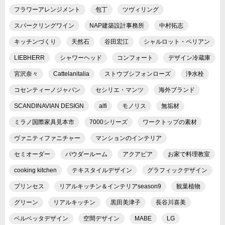
フラワーアレンジメント
包丁
ツヴィリング
スパークリングワイン
NAP建築設計事務所
中村拓志
キッチンづくり
天然石
谷田宏江
シャルロット・ペリアン
LIEBHERR
シャワーヘッド
コンフォート
デザイン冷蔵庫
宮沢奈々
Cattelanitalia
ストウブシフォンローズ
浄水栓
コセンティーノジャパン
セシリエ・マンツ
海外ブランド
SCANDINAVIAN DESIGN
alfi
モノリス
無垢材
ミラノ国際家具見本市
7000シリーズ
ワークトップの素材
ヴァニティファニチャー
マンションのインテリア
セミオーダー
パウダールーム
アクアピア
お家で料理教室
cooking kitchen
テキスタイルデザイン
グラフィックデザイン
プリンセス
リアルキッチン＆インテリアseason9
観葉植物
グリーン
リアルキッチン
黒田美津子
長谷川喜美
ベルベッタデザイン
空間デザイン
MABE
LG