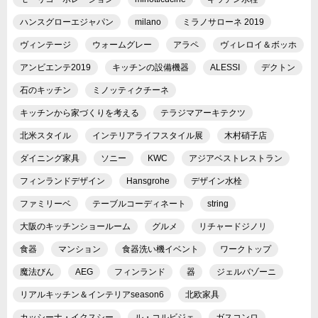
ハンスグローエジャパン
milano
ミラノサローネ 2019
ヴィンテージ
ウォームグレー
アラペ
ヴィレロイ＆ボッホ
アンビエンテ2019
キッチンの設備機器
ALESSI
デクトン
石のキッチン
ミノッティクチーネ
キッチンから家づくりを考える
テラジマアーキテクツ
北米スタイル
インテリアライフスタイル展
木村硝子店
ダイニング家具
ソニー
KWC
アジアベストレストラン
フィンランドデザイン
Hansgrohe
デザイン水栓
ファミリーベ
テーブルコーディネート
string
大阪のキッチンショールーム
グルメ
リチャードジノリ
食器
マンション
食器洗い機イベント
ワークトップ
魔法びん
AEG
フィンランド
器
ジェルバゾーニ
リアルキッチン＆インテリアseason6
北欧家具
カッシーナ・イクスシー
ル・コルビジェ
ガスコンロ