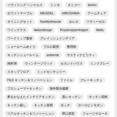
ツヴィリング ヘンケルス
ミンタ
タニコー
tanico
ホワイトマーブル
MEISDEL
HIROSHIMA
アームチェア
ダイニングセット
frankfurtmesse
ホレカ
ツヴィーゼル
ワイングラス
italiandesign
Royalcoppenhagen
ittalla
ワークトップ素材
グレイッシュインテリア
ショールームめぐり
プロの厨房
整理術
キッチンショールーム
anbiente
サスティナビリティ
南村弾
ヴィンテージウッド
セカンドハウス
ミンクグレー
スキップフロア
ミッドセンチュリー
FILE キッチン＆リノベーション
ファイル
グレーキッチン
プロシューマーキッチン
海外製冷蔵庫
夢をかなえたインテリアキッチン
黒いキッチン
キッチン実例
キッチン探し
キッチン照明
ボッチ
ヨーロピンモダン
リアルキッチン＆リノベーション
野口英世
フォーリサローネ