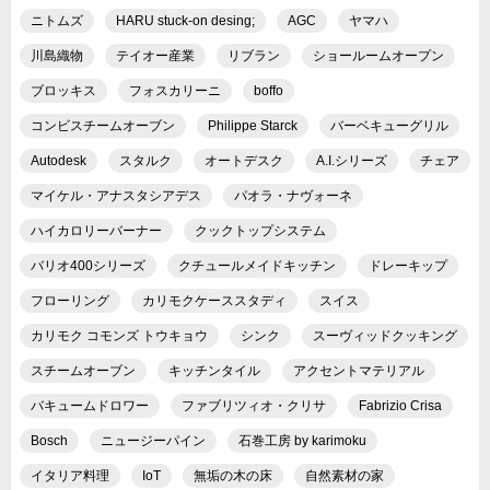
ニトムズ
HARU stuck-on desing;
AGC
ヤマハ
川島織物
テイオー産業
リブラン
ショールームオープン
ブロッキス
フォスカリーニ
boffo
コンビスチームオーブン
Philippe Starck
バーベキューグリル
Autodesk
スタルク
オートデスク
A.I.シリーズ
チェア
マイケル・アナスタシアデス
パオラ・ナヴォーネ
ハイカロリーバーナー
クックトップシステム
バリオ400シリーズ
クチュールメイドキッチン
ドレーキップ
フローリング
カリモクケーススタディ
スイス
カリモク コモンズ トウキョウ
シンク
スーヴィッドクッキング
スチームオーブン
キッチンタイル
アクセントマテリアル
バキュームドロワー
ファブリツィオ・クリサ
Fabrizio Crisa
Bosch
ニュージーパイン
石巻工房 by karimoku
イタリア料理
IoT
無垢の木の床
自然素材の家