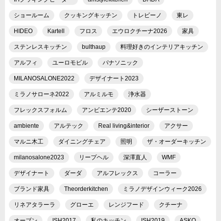
ショールーム
クッキングキッチン
トレビーノ
東レ
HIDEO
Kartell
フロス
エウロクチーナ2026
家具
ステンレスキッチン
bulthaup
料理好きのインテリアキッチン
アルフィ
ユーロモビル
パナソニック
MILANOSALONE2022
デザイナート2023
ミラノサローネ2022
アルミルモ
浄水器
フレックスフォルム
アンビエンテ2020
シーザーストーン
ambiente
アルテック
Real living&interior
アクサー
マルニ木工
ダイニングチェア
照明
ザ・オーダーキッチン
milanosalone2023
リープヘル
深澤直人
WMF
デザイナート
ダーダ
アルフレックス
コーラー
ブランド家具
Theorderkitchen
ミラノデザインウィーク2026
リネアタラーラ
グローエ
レンジフード
クチーナ
オーブン
ISH2017
私のキッチン
ISH2019
ASKO