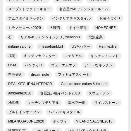
スープストックトーキョー
名古屋のキッチンショールーム
アムスタイルキッチン
インテリアテキスタイル
お菓子づくり
ミラノサローネ2020
大理石
ドイツ家電
HOMECHEF
石
リアルキッチン＆インテリアseason8
北沢産業
milano salone
messefrankfurt
USMハラー
Heimtextile
福岡
キッチンカウンター
マテリアル
キッチントレンド
USM
パンづくり
ヴェーエムエフ
アートなキッチン
料理好き
dream note
フィギュアスケート
REALKITCHEN&INTERIOR
Caesarstone colors & texture
ambiente2018
食器洗い機イベント2018
スウェーデン
洗濯機
キッチンマテリアル
清水克一郎
サイルストーン
ビルトインオーブン
ハイムテキスタイル
MILANOSALONE2020
ボッフィ
MILANO SALONE2018
建築家住宅
コセンティーノ
パトリシア・ウルキオラ