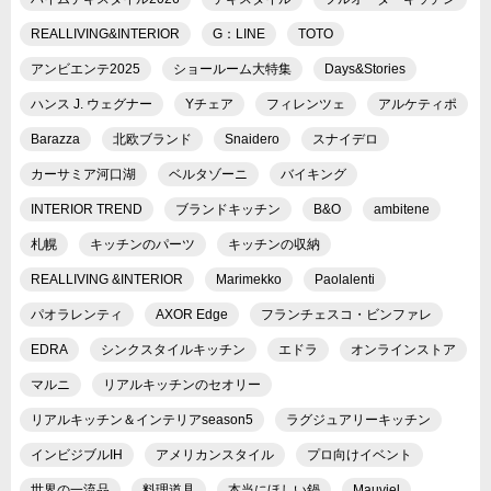
REALLIVING&INTERIOR
G：LINE
TOTO
アンビエンテ2025
ショールーム大特集
Days&Stories
ハンス J. ウェグナー
Yチェア
フィレンツェ
アルケティポ
Barazza
北欧ブランド
Snaidero
スナイデロ
カーサミア河口湖
ベルタゾーニ
バイキング
INTERIOR TREND
ブランドキッチン
B&O
ambitene
札幌
キッチンのパーツ
キッチンの収納
REALLIVING &INTERIOR
Marimekko
Paolalenti
パオラレンティ
AXOR Edge
フランチェスコ・ビンファレ
EDRA
シンクスタイルキッチン
エドラ
オンラインストア
マルニ
リアルキッチンのセオリー
リアルキッチン＆インテリアseason5
ラグジュアリーキッチン
インビジブルIH
アメリカンスタイル
プロ向けイベント
世界の一流品
料理道具
本当にほしい鍋
Mauviel