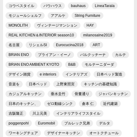
コウベスタイル
バウハウス
bauhaus
LineaTarala
モジュールシェルフ
アアルケ
String Furniture
MONOLITH
ヴィンテージマンション
HAY
REAL KITCHEN＆INTERIOR season10
milanosalne2019
名古屋
リシェルSI
Eurocucina2018
ART
BRIAN ENO
ブライアン・イーノ
バルクッチーナ
カルテ
BRIAN ENO AMBIENT KYOTO
B&B
モルテーニダーダ
デザイン雑貨
e interiors
インテリアズ
日本ベッド製造
音楽を
日本ベッド
上野東照宮
キッチンの基礎知識
カジュアルキッチン
垂水圭竹
骨董通り
ジャパンキッチン
日本のキッチン、
ゼロ動線シンク
倉本 仁
近代建築
吉阪隆正
川上元美
インテリアライフスタイル
poggenpohl
Euromobil
ブルレック兄弟
デルタ
ワーキングチェア
デザイナーキッチン
オートクチュール