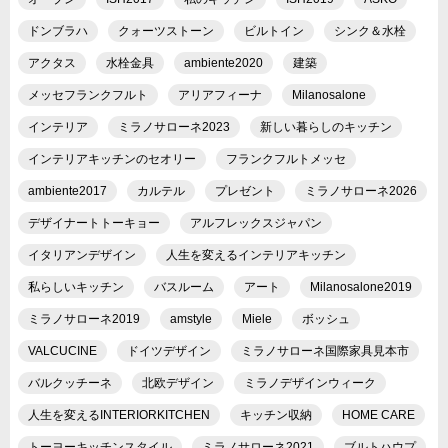
ドンブラハ
クォーツストーン
ビルトイン
シンク＆水栓
アクタス
水栓金具
ambiente2020
建築
メッセフランクフルト
アリアフィーナ
Milanosalone
インテリア
ミラノサローネ2023
新しい暮らしのキッチン
インテリアキッチンのセオリー
フランクフルトメッセ
ambiente2017
カルテル
プレゼント
ミラノサローネ2026
デザイナートトーキョー
アルフレックスジャパン
イタリアンデザイン
人生を変えるインテリアキッチン
私らしいキッチン
バスルーム
アート
Milanosalone2019
ミラノサローネ2019
amstyle
Miele
ボッシュ
VALCUCINE
ドイツデザイン
ミラノサローネ国際家具見本市
バルクッチーネ
北欧デザイン
ミラノデザインウィーク
人生を変えるINTERIORKITCHEN
キッチン収納
HOME CARE
トーヨーキッチンスタイル
ミラノサローネ2021
ブルトハウプ