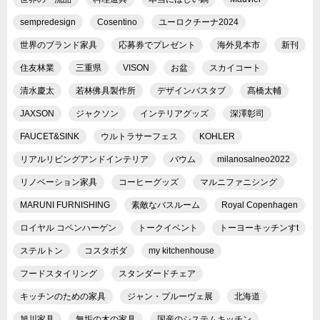
sempredesign
Cosentino
ユーロクチーナ2024
世界のブランド家具
応募券でプレゼント
海外見本市
新刊
住友林業
三重県
VISON
お盆
スカイコート
清水慶太
若林佛具製作所
デザインバスタブ
髙橋太輔
JAXSON
ジャクソン
インテリアグッズ
深澤彰司
FAUCET&SINK
ウルトラサーフェス
KOHLER
リアルリビングアンドインテリア
バウム
milanosalneo2022
リノベーション家具
コーヒーグッズ
マルニファニシング
MARUNI FURNISHING
素敵なバスルーム
Royal Copenhagen
ロイヤル コペンハーゲン
トークイベント
トーヨーキッチンすt
ステルトン
コスタボダ
my kitchenhouse
フードスタイリング
スタンダードチェア
キッチンのための家具
ジャン・プルーヴェ展
北海道
旭川家具
無垢の木の家具
国産のシステムキッチン