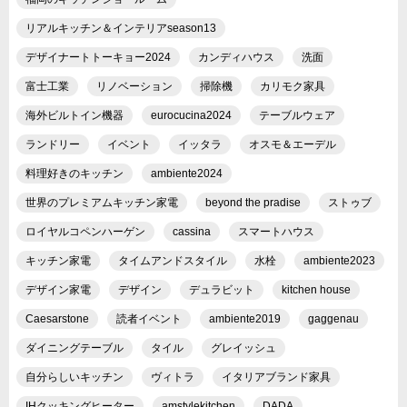
リアルキッチン＆インテリアseason13
デザイナートトーキョー2024
カンディハウス
洗面
富士工業
リノベーション
掃除機
カリモク家具
海外ビルトイン機器
eurocucina2024
テーブルウェア
ランドリー
イベント
イッタラ
オスモ＆エーデル
料理好きのキッチン
ambiente2024
世界のプレミアムキッチン家電
beyond the pradise
ストゥブ
ロイヤルコペンハーゲン
cassina
スマートハウス
キッチン家電
タイムアンドスタイル
水栓
ambiente2023
デザイン家電
デザイン
デュラビット
kitchen house
Caesarstone
読者イベント
ambiente2019
gaggenau
ダイニングテーブル
タイル
グレイッシュ
自分らしいキッチン
ヴィトラ
イタリアブランド家具
IHクッキングヒーター
amstylekitchen
DADA