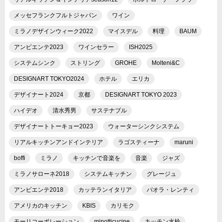
メッセフランクフルトジャパン
ワイン
ミラノデザインウィーク2022
マイスデル
料理
BAUM
アンビエンテ2023
ワインセラー
ISH2025
システムシンク
ストリング
GROHE
Molteni&C
DESIGNART TOKYO2024
ホテル
エリカ
デザイナート2024
京都
DESIGNART TOKYO 2023
ハイデオ
清水秀男
サステナブル
デザイナートトーキョー2023
ウォーターシンクシステム
リアルキッチンアンドインテリア
ラゴスティーナ
maruni
boffi
ミラノ
キッチンで音楽を
音楽
ジャズ
ミラノサローネ2018
システムキッチン
グレージュ
アンビエンテ2018
カッテランイタリア
パオラ・レンティ
アメリカのキッチン
KBIS
カリモク
モーリコーポレーション
minotticucine
キッチン水栓