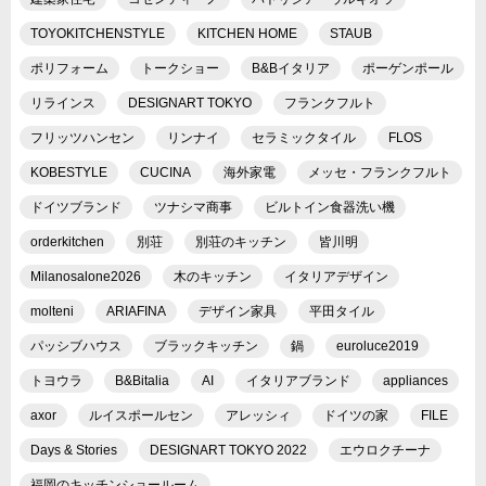
TOYOKITCHENSTYLE
KITCHEN HOME
STAUB
ポリフォーム
トークショー
B&Bイタリア
ポーゲンポール
リラインス
DESIGNART TOKYO
フランクフルト
フリッツハンセン
リンナイ
セラミックタイル
FLOS
KOBESTYLE
CUCINA
海外家電
メッセ・フランクフルト
ドイツブランド
ツナシマ商事
ビルトイン食器洗い機
orderkitchen
別荘
別荘のキッチン
皆川明
Milanosalone2026
木のキッチン
イタリアデザイン
molteni
ARIAFINA
デザイン家具
平田タイル
パッシブハウス
ブラックキッチン
鍋
euroluce2019
トヨウラ
B&Bitalia
AI
イタリアブランド
appliances
axor
ルイスポールセン
アレッシィ
ドイツの家
FILE
Days & Stories
DESIGNART TOKYO 2022
エウロクチーナ
福岡のキッチンショールーム