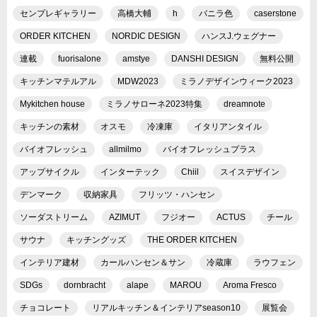
センプレギャラリー
高橋大輔
h
バニラ色
caserstone
ORDER KITCHEN
NORDIC DESIGN
ハンスJ.ウェグナー
連載
fuorisalone
amstye
DANSHI DESIGN
無料公開
キッチンマテルアル
MDW2023
ミラノデザインウィーク2023
Mykitchen house
ミラノサローネ2023特集
dreamnote
キッチンの素材
オスモ
冷凍庫
イタリアンタイル
バイオフレッシュ
allmilmo
バイオフレッシュプラス
アップサイクル
インターテック
Chiil
スイスデザイン
デンマーク
収納家具
フリッツ・ハンセン
ソーダストリーム
AZIMUT
フジオー
ACTUS
チール
サウナ
キッチングッズ
THE ORDER KITCHEN
インテリア建材
カールハンセン＆サン
冷蔵庫
ラウフェン
SDGs
dornbracht
alape
MAROU
Aroma Fresco
チョコレート
リアルキッチン＆インテリアseason10
展覧会