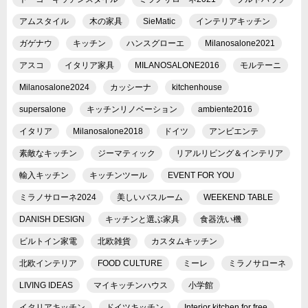
アムスタイル
木の家具
SieMatic
インテリアキッチン
ガゲナウ
キッチン
ハンスグローエ
Milanosalone2021
アスコ
イタリア家具
MILANOSALONE2016
モルテーニ
Milanosalone2024
カッシーナ
kitchenhouse
supersalone
キッチンリノベーション
ambiente2016
イタリア
Milanosalone2018
ドイツ
アンビエンテ
素敵なキッチン
ジーマティック
リアルリビング＆インテリア
輸入キッチン
キッチンツール
EVENT FOR YOU
ミラノサローネ2024
美しいバスルーム
WEEKEND TABLE
DANISH DESIGN
キッチンと選ぶ家具
食器洗い機
ビルトイン家電
北欧雑貨
カスタムキッチン
北欧インテリア
FOOD CULTURE
ミーレ
ミラノサローネ
LIVING IDEAS
マイキッチンハウス
小学館
イタリアキッチン
ドイツキッチン
Interior kitchen for free