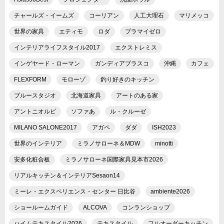
チャールズ・イームズ
コーリアン
人工大理石
マリメッコ
世界の家具
エティモ
ロダ
プラマイゼロ
インテリアライフスタイル2017
エクストレミス
インゲヤード・ローマン
ガンディアブラスコ
沖縄
カフェ
FLEXFORM
モローゾ
釣り好きのキッチン
ブルースタジオ
北海道家具
アートのある家
アントニオルピ
ソファあ
ル・クルーゼ
MILANO SALONE2017
アガペ
ダダ
ISH2023
世界のインテリア
ミラノサローネ＆MDW
minotti
安多化粧合板
ミラノサローネ国際家具見本市2026
リアルキッチン＆インテリアSesaon14
ミーレ・エクスペリエンス・センター 日比谷
ambiente2026
ショールームガイド
ALCOVA
コンランショップ
ハイムテキスタイル2026
テキスタイル
フルオーダーキッチン