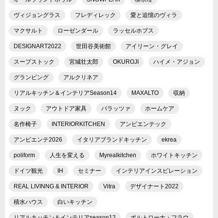
ヴィジョングラス
フレディレック
愛と追憶のヴィラ
マクサルト
ローゼンダール
ラッセルホブス
DESIGNART2022
世田谷美術館
アイリーン・グレイ
スープストック
宮城壮太郎
OKUROJI
ハイメ・アジョン
グランピング
アルクリネア
リアルキッチン＆インテリアSeason14
MAXALTO
収納
ヌック
アウトドア家具
バラッツァ
ホームケア
名作椅子
INTERIORKITCHEN
アンビエンテック
アンビエンテ2026
イタリアブランドキッチン
ekrea
poliform
人生を変える
Myrealkitchen
ホワイトキッチン
ドイツ観光
IH
セミナー
インテリアインスピレーション
REAL LIVINNG & INTERIOR
Vitra
デザイナート2022
積水ハウス
白いキッチン
リアルキッチン＆インテリアseason12
ポルトローナ・フラウ