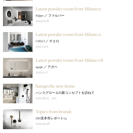
Latest powder room from Milano12
Falper ／ ファルパー
2022.01.18
Latest powder room from Milano 11
CIELO ／ チエロ
2021.12.01
Latest powder room from Milano 08
agape ／ アガペ
2021.11.17
hansgrohe new items
ハンスグローエの新コンセプトを訪ねて
2021.06.15
［PR］
Topics from brands
ISH見本市レポート03
2019.03.28