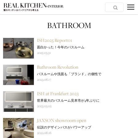
BATHROOM
ISH2025 Report01
面白かった！今年のバスルーム
2025.03.31
Bathroom Revolution
バスルームや洗面も「ブランド」の個性で
2023.08.17
ISH at Frankfurt 2023
世界最大のバスルーム見本市が4年ぶりに
2023.03.02
JAXSON showroom open
伝説のデザインバスがパワーアップ
2022.08.16