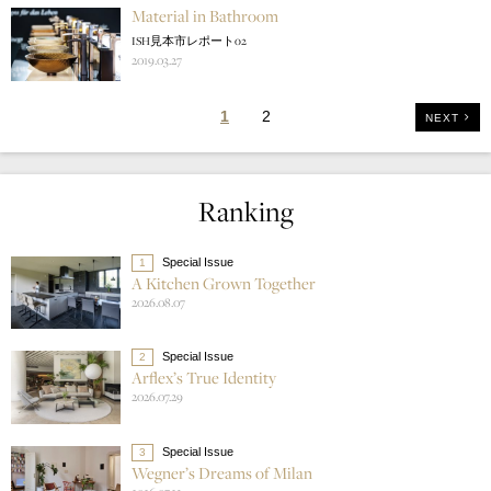
Material in Bathroom
ISH見本市レポート02
2019.03.27
1
2
NEXT
Ranking
Special Issue
1
A Kitchen Grown Together
2026.08.07
Special Issue
2
Arflex’s True Identity
2026.07.29
Special Issue
3
Wegner’s Dreams of Milan