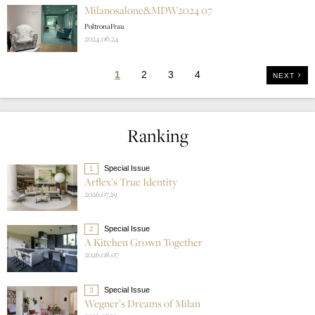
Milanosalone&MDW2024 07
PoltronaFrau
2024.06.24
1
2
3
4
NEXT
Ranking
Special Issue
1
Arflex’s True Identity
2026.07.29
Special Issue
2
A Kitchen Grown Together
2026.08.07
Special Issue
3
Wegner’s Dreams of Milan