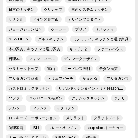
日本のキッチン
クリナップ
国産システムキッチン
リクシル
ドイツの見本市
デザインプロダクト
ジョージジェンセン
ケーラー
ブリゾ
ミノッティ
NEW OPEN
グルメキッチン
ミノッティ、キッチンと選ぶ家具
木の家具、キッチンと選ぶ家具
キッチンと
ファームハウス
料理本
フィン・ユール
デンマークデザイン
セラミックトップ
富山
コードレス照明
モダン民芸
アルタガンマ財団
トリュフビーチ
かまわぬ
アルタガンマ
ガストロミックキッチン
リアルキッチン＆インテリアseason11
ソファ
ジャパニーズモダン
クラシックキッチン
ジノリ
メルシー
フレンチ
イタリアン
ロッキーズコーポレーション
メリラット
クラフトメイド
調理家電
ISH
フレームキッチン
soup stockトーキョー
オールラウンドボウル
SNOWPEAK
柳宗理