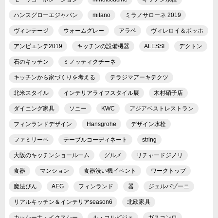
ハンスグローエジャパン
milano
ミラノサローネ 2019
ヴィンテージ
ウォームグレー
アラペ
ヴィレロイ＆ボッホ
アンビエンテ2019
キッチンの設備機器
ALESSI
デクトン
石のキッチン
ミノッティクチーネ
キッチンから家づくりを考える
テラジマアーキテクツ
北米スタイル
インテリアライフスタイル展
木村硝子店
ダイニング家具
ソニー
KWC
アジアベストレストラン
フィンランドデザイン
Hansgrohe
デザイン水栓
ファミリーベ
テーブルコーディネート
string
大阪のキッチンショールーム
グルメ
リチャードジノリ
食器
マンション
食器洗い機イベント
ワークトップ
魔法びん
AEG
フィンランド
器
ジェルバゾーニ
リアルキッチン＆インテリアseason6
北欧家具
カッシーナ・イクスシー
ル・コルビジェ
ガスコンロ