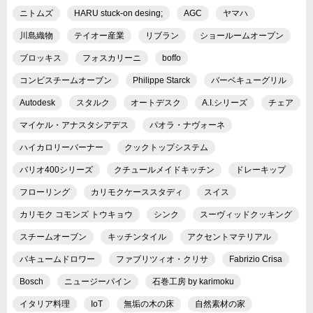
ニトムズ
HARU stuck-on desing;
AGC
ヤマハ
川島織物
テイオー産業
リブラン
ショールームオープン
ブロッキス
フォスカリーニ
boffo
コンビスチームオーブン
Philippe Starck
バーベキューグリル
Autodesk
スタルク
オートデスク
A.I.シリーズ
チェア
マイケル・アナスタシアデス
パオラ・ナヴォーネ
ハイカロリーバーナー
クックトップシステム
バリオ400シリーズ
クチュールメイドキッチン
ドレーキップ
フローリング
カリモクケーススタディ
スイス
カリモク コモンズ トウキョウ
シンク
スーヴィッドクッキング
スチームオーブン
キッチンタイル
アクセントマテリアル
バキュームドロワー
ファブリツィオ・クリサ
Fabrizio Crisa
Bosch
ニュージーパイン
石巻工房 by karimoku
イタリア料理
IoT
無垢の木の床
自然素材の家