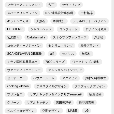
フラワーアレンジメント
包丁
ツヴィリング
スパークリングワイン
NAP建築設計事務所
中村拓志
キッチンづくり
天然石
谷田宏江
シャルロット・ペリアン
LIEBHERR
シャワーヘッド
コンフォート
デザイン冷蔵庫
宮沢奈々
Cattelanitalia
ストウブシフォンローズ
浄水栓
コセンティーノジャパン
セシリエ・マンツ
海外ブランド
SCANDINAVIAN DESIGN
alfi
モノリス
無垢材
ミラノ国際家具見本市
7000シリーズ
ワークトップの素材
ヴァニティファニチャー
マンションのインテリア
セミオーダー
パウダールーム
アクアピア
お家で料理教室
cooking kitchen
テキスタイルデザイン
グラフィックデザイン
プリンセス
リアルキッチン＆インテリアseason9
観葉植物
グリーン
リアルキッチン
黒田美津子
長谷川喜美
ベルベッタデザイン
空間デザイン
MABE
LG