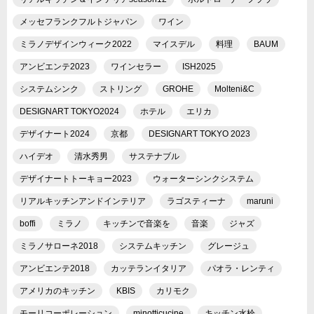
メッセフランクフルトジャパン
ワイン
ミラノデザインウィーク2022
マイスデル
料理
BAUM
アンビエンテ2023
ワインセラー
ISH2025
システムシンク
ストリング
GROHE
Molteni&C
DESIGNART TOKYO2024
ホテル
エリカ
デザイナート2024
京都
DESIGNART TOKYO 2023
ハイデオ
清水秀男
サステナブル
デザイナートトーキョー2023
ウォーターシンクシステム
リアルキッチンアンドインテリア
ラゴスティーナ
maruni
boffi
ミラノ
キッチンで音楽を
音楽
ジャズ
ミラノサローネ2018
システムキッチン
グレージュ
アンビエンテ2018
カッテランイタリア
パオラ・レンティ
アメリカのキッチン
KBIS
カリモク
モーリコーポレーション
minotticucine
キッチン水栓