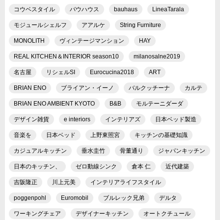
コウベスタイル
バウハウス
bauhaus
LineaTarala
モジュールシェルフ
アアルケ
String Furniture
MONOLITH
ヴィンテージマンション
HAY
REAL KITCHEN＆INTERIOR season10
milanosalne2019
名古屋
リシェルSI
Eurocucina2018
ART
BRIAN ENO
ブライアン・イーノ
バルクッチーナ
カルテ
BRIAN ENO AMBIENT KYOTO
B&B
モルテーニダーダ
デザイン雑貨
e interiors
インテリアズ
日本ベッド製造
音楽を
日本ベッド
上野東照宮
キッチンの基礎知識
カジュアルキッチン
垂水圭竹
骨董通り
ジャパンキッチン
日本のキッチン、
ゼロ動線シンク
倉本 仁
近代建築
吉阪隆正
川上元美
インテリアライフスタイル
poggenpohl
Euromobil
ブルレック兄弟
デルタ
ワーキングチェア
デザイナーキッチン
オートクチュール