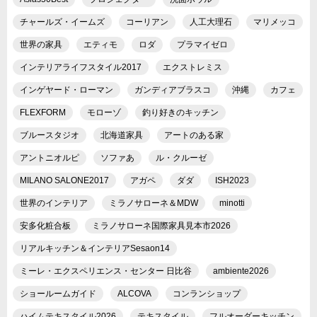
チャールズ・イームズ
コーリアン
人工大理石
マリメッコ
世界の家具
エティモ
ロダ
プラマイゼロ
インテリアライフスタイル2017
エクストレミス
インゲヤード・ローマン
ガンディアブラスコ
沖縄
カフェ
FLEXFORM
モローゾ
釣り好きのキッチン
ブルースタジオ
北海道家具
アートのある家
アントニオルピ
ソファあ
ル・クルーゼ
MILANO SALONE2017
アガペ
ダダ
ISH2023
世界のインテリア
ミラノサローネ＆MDW
minotti
安多化粧合板
ミラノサローネ国際家具見本市2026
リアルキッチン＆インテリアSesaon14
ミーレ・エクスペリエンス・センター 日比谷
ambiente2026
ショールームガイド
ALCOVA
コンランショップ
ハイムテキスタイル2026
テキスタイル
フルオーダーキッチン