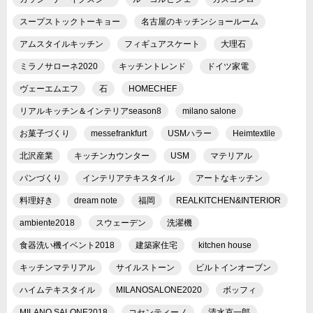
スープストックトーキョー
名古屋のキッチンショールーム
アムスタイルキッチン
フィギュアスケート
大理石
ミラノサローネ2020
キッチントレンド
ドイツ家電
ヴェーエムエフ
石
HOMECHEF
リアルキッチン＆インテリアseason8
milano salone
お菓子づくり
messefrankfurt
USMハラー
Heimtextile
北沢産業
キッチンカウンター
USM
マテリアル
パンづくり
インテリアテキスタイル
アートなキッチン
料理好き
dream note
福岡
REALKITCHEN&INTERIOR
ambiente2018
スウェーデン
洗濯機
食器洗い機イベント2018
建築家住宅
kitchen house
キッチンマテリアル
サイルストーン
ビルトインオーブン
ハイムテキスタイル
MILANOSALONE2020
ボッフィ
MILANO SALONE2018
コセンティーノ
清水克一郎