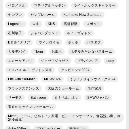
ベロメタル
マテリアルキッチン
ライトボックスギャラリー
センプレ
センプレホーム
Karimoku New Standard
Lagostina
未来
KNS
高橋智隆
ロボット
石川敬子
ジャパンブランド
ルイ・ヴィトン
B＆Bイタリア
ヴィレロイ＆
ボッホ
バスタブ
カルデバイ
Tform
お風呂
ホテルみたいなバスルーム
エミールアンリ
ジョゼフジョゼフ
ブラバンシア
sony
エスパス ルイ･ヴィトン東京
アンビエンテ2024
Life with SieMatic
MDW2024
ミラノデザインウィーク2024
ブラックステンレス
大阪のショールーム
名作家具
サーモス
Bathroom
ミナペルホネン
SMWジャパン
東京のキッチンショールーム
Miele、ミーレ、ビルトイン家電、ビルトインオーブン、食器洗い機、冷
凍冷蔵庫
Asias50Best
プロジェクター
洗面ボウル