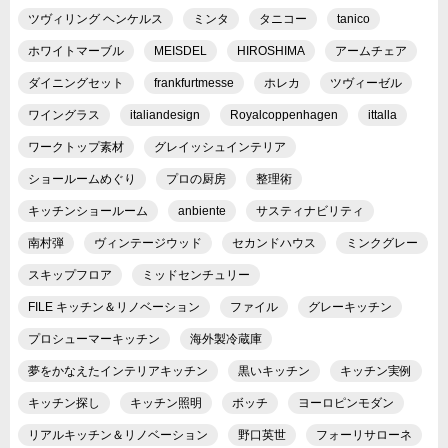
ツヴィリング ヘンケルス
ミンタ
タニコー
tanico
ホワイトマーブル
MEISDEL
HIROSHIMA
アームチェア
ダイニングセット
frankfurtmesse
ホレカ
ツヴィーゼル
ワイングラス
italiandesign
Royalcoppenhagen
ittalla
ワークトップ素材
グレイッシュインテリア
ショールームめぐり
プロの厨房
整理術
キッチンショールーム
anbiente
サスティナビリティ
南村弾
ヴィンテージウッド
セカンドハウス
ミンクグレー
スキップフロア
ミッドセンチュリー
FILE キッチン＆リノベーション
ファイル
グレーキッチン
プロシューマーキッチン
海外製冷蔵庫
夢をかなえたインテリアキッチン
黒いキッチン
キッチン実例
キッチン探し
キッチン照明
ボッチ
ヨーロピンモダン
リアルキッチン＆リノベーション
野口英世
フォーリサローネ