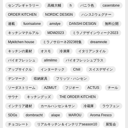
センプレギャラリー
高橋大輔
h
バニラ色
caserstone
ORDER KITCHEN
NORDIC DESIGN
ハンスJ.ウェグナー
連載
fuorisalone
amstye
DANSHI DESIGN
無料公開
キッチンマテルアル
MDW2023
ミラノデザインウィーク2023
Mykitchen house
ミラノサローネ2023特集
dreamnote
キッチンの素材
オスモ
冷凍庫
イタリアンタイル
バイオフレッシュ
allmilmo
バイオフレッシュプラス
アップサイクル
インターテック
Chiil
スイスデザイン
デンマーク
収納家具
フリッツ・ハンセン
ソーダストリーム
AZIMUT
フジオー
ACTUS
チール
サウナ
キッチングッズ
THE ORDER KITCHEN
インテリア建材
カールハンセン＆サン
冷蔵庫
ラウフェン
SDGs
dornbracht
alape
MAROU
Aroma Fresco
チョコレート
リアルキッチン＆インテリアseason10
展覧会