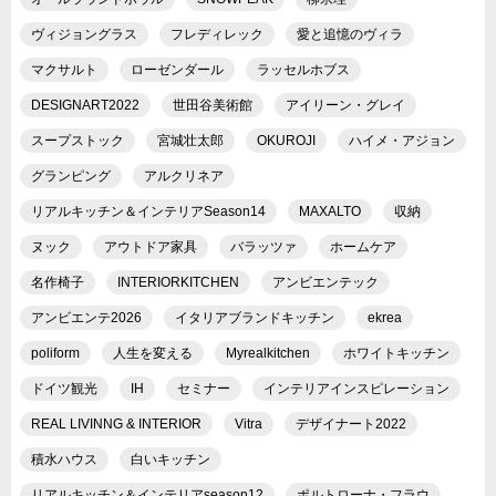
ヴィジョングラス
フレディレック
愛と追憶のヴィラ
マクサルト
ローゼンダール
ラッセルホブス
DESIGNART2022
世田谷美術館
アイリーン・グレイ
スープストック
宮城壮太郎
OKUROJI
ハイメ・アジョン
グランピング
アルクリネア
リアルキッチン＆インテリアSeason14
MAXALTO
収納
ヌック
アウトドア家具
バラッツァ
ホームケア
名作椅子
INTERIORKITCHEN
アンビエンテック
アンビエンテ2026
イタリアブランドキッチン
ekrea
poliform
人生を変える
Myrealkitchen
ホワイトキッチン
ドイツ観光
IH
セミナー
インテリアインスピレーション
REAL LIVINNG & INTERIOR
Vitra
デザイナート2022
積水ハウス
白いキッチン
リアルキッチン＆インテリアseason12
ポルトローナ・フラウ