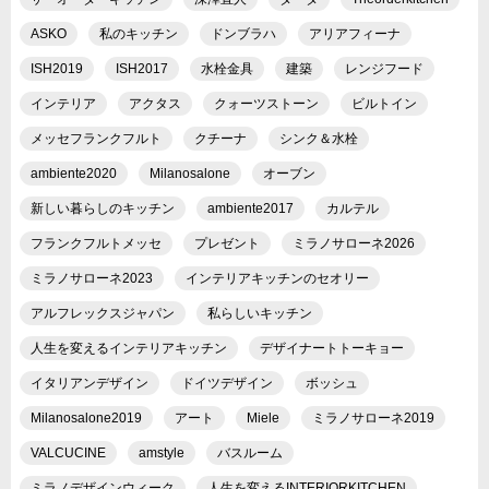
ASKO
私のキッチン
ドンブラハ
アリアフィーナ
ISH2019
ISH2017
水栓金具
建築
レンジフード
インテリア
アクタス
クォーツストーン
ビルトイン
メッセフランクフルト
クチーナ
シンク＆水栓
ambiente2020
Milanosalone
オーブン
新しい暮らしのキッチン
ambiente2017
カルテル
フランクフルトメッセ
プレゼント
ミラノサローネ2026
ミラノサローネ2023
インテリアキッチンのセオリー
アルフレックスジャパン
私らしいキッチン
人生を変えるインテリアキッチン
デザイナートトーキョー
イタリアンデザイン
ドイツデザイン
ボッシュ
Milanosalone2019
アート
Miele
ミラノサローネ2019
VALCUCINE
amstyle
バスルーム
ミラノデザインウィーク
人生を変えるINTERIORKITCHEN