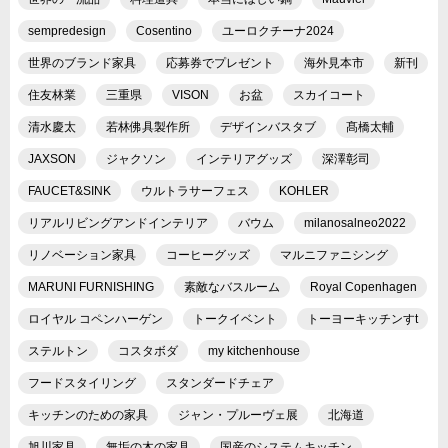
sempredesign
Cosentino
ユーロクチーナ2024
世界のブランド家具
応募券でプレゼント
海外見本市
新刊
住友林業
三重県
VISON
お盆
スカイコート
清水慶太
若林佛具製作所
デザインバスタブ
髙橋太輔
JAXSON
ジャクソン
インテリアグッズ
深澤彰司
FAUCET&SINK
ウルトラサーフェス
KOHLER
リアルリビングアンドインテリア
バウム
milanosalneo2022
リノベーション家具
コーヒーグッズ
マルニファニシング
MARUNI FURNISHING
素敵なバスルーム
Royal Copenhagen
ロイヤル コペンハーゲン
トークイベント
トーヨーキッチンすt
ステルトン
コスタボダ
my kitchenhouse
フードスタイリング
スタンダードチェア
キッチンのための家具
ジャン・プルーヴェ展
北海道
旭川家具
無垢の木の家具
国産のシステムキッチン