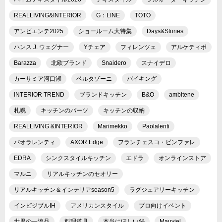
REALLIVING&INTERIOR
G：LINE
TOTO
アンビエンテ2025
ショールーム大特集
Days&Stories
ハンス J. ウェグナー
Yチェア
フィレンツェ
アルケティポ
Barazza
北欧ブランド
Snaidero
スナイデロ
カーサミア河口湖
ベルタゾーニ
バイキング
INTERIOR TREND
ブランドキッチン
B&O
ambitene
札幌
キッチンのパーツ
キッチンの収納
REALLIVING &INTERIOR
Marimekko
Paolalenti
パオラレンティ
AXOR Edge
フランチェスコ・ビンファレ
EDRA
シンクスタイルキッチン
エドラ
オンラインストア
マルニ
リアルキッチンのセオリー
リアルキッチン＆インテリアseason5
ラグジュアリーキッチン
インビジブルIH
アメリカンスタイル
プロ向けイベント
世界の一流品
料理道具
本当にほしい鍋
Mauviel