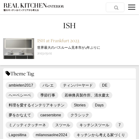
ISH
ISH at Frankfurt 2023
世界最大のバスルーム見本市が4年ぶりに
2023.03.02
Theme Tag
ambieten2017
バレエ
ティンバーヤード
DE
ヘーベシーベ
季節行事
若林佛具製作所、清水慶太
料理を愛するインテリアキッチン
Stories
Days
夢をかなえて
caeserstone
クラシック
ミノッティクッチーネ
スツール
キッチンスツール
7
Lagositina
milanosaolne2024
キッチンから考える家づくり