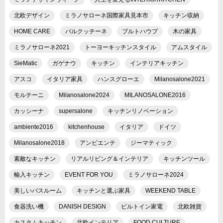
北欧デザイン
ミラノサローネ国際家具見本市
キッチン収納
HOME CARE
バルクッチーネ
ブルトハウプ
木の家具
ミラノサローネ2021
トーヨーキッチンスタイル
アムスタイル
SieMatic
ガゲナウ
キッチン
インテリアキッチン
アスコ
イタリア家具
ハンスグローエ
Milanosalone2021
モルテーニ
Milanosalone2024
MILANOSALONE2016
カッシーナ
supersalone
キッチンリノベーション
ambiente2016
kitchenhouse
イタリア
ドイツ
Milanosalone2018
アンビエンテ
ジーマティック
素敵なキッチン
リアルリビング＆インテリア
キッチンツール
輸入キッチン
EVENT FOR YOU
ミラノサローネ2024
美しいバスルーム
キッチンと選ぶ家具
WEEKEND TABLE
食器洗い機
DANISH DESIGN
ビルトイン家電
北欧雑貨
カスタムキッチン
北欧インテリア
FOOD CULTURE