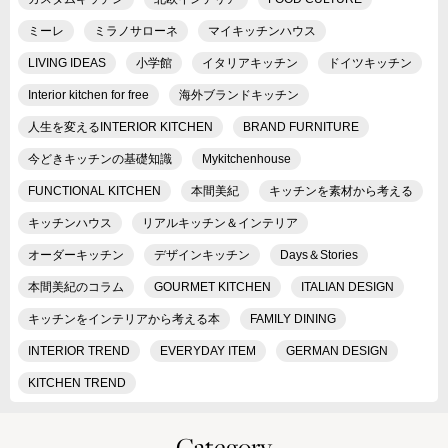
ミーレ
ミラノサローネ
マイキッチンハウス
LIVING IDEAS
小学館
イタリアキッチン
ドイツキッチン
Interior kitchen for free
海外ブランドキッチン
人生を変えるINTERIOR KITCHEN
BRAND FURNITURE
今どきキッチンの基礎知識
Mykitchenhouse
FUNCTIONAL KITCHEN
本間美紀
キッチンを素材から考える
キッチンハウス
リアルキッチン＆インテリア
オーダーキッチン
デザインキッチン
Days＆Stories
本間美紀のコラム
GOURMET KITCHEN
ITALIAN DESIGN
キッチンをインテリアから考える本
FAMILY DINING
INTERIOR TREND
EVERYDAY ITEM
GERMAN DESIGN
KITCHEN TREND
Category