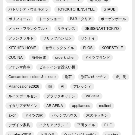
パトリシア・ウルキオラ
TOYOKITCHENSTYLE
STAUB
ポリフォーム
トークショー
B&Bイタリア
ポーゲンポール
メッセ・フランクフルト
リラインス
DESIGNART TOKYO
フランクフルト
フリッツハンセン
リンナイ
KITCHEN HOME
セラミックタイル
FLOS
KOBESTYLE
CUCINA
海外家電
orderkitchen
ドイツブランド
ツナシマ商事
ビルトイン食器洗い機
Caesarstone colors & texture
別荘
別荘のキッチン
皆川明
Milanosalone2026
鍋
AI
アレッシィ
ルイスポールセン
ブラックキッチン
B&Bitalia
イタリアデザイン
ARIAFINA
appliances
molteni
axor
ドイツの家
パッシブハウス
木のキッチン
デザイン家具
イタリアブランド
平田タイル
FILE
euroluce2019
トヨウラ
クッキングキッチン
cassina