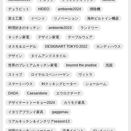
デュラビット
HIDEO
ambiente2024
掃除機
富士工業
イベント
リノベーション
海外ビルトイン機器
料理好きのキッチン
ambiente2023
ランドリー
キッチン家電
デザイン家電
テーブルウェア
オスモ＆エーデル
DESIGNART TOKYO 2022
カンディハウス
デザイン
タイムアンドスタイル
世界のプレミアムキッチン家電
beyond the pradise
洗面
ストゥブ
ロイヤルコペンハーゲン
ヴィトラ
スマートハウス
IHクッキングヒーター
ショールーム
DADA
Caesarstone
エウロクチーナ
デザイナートトーキョー2024
カリモク家具
イタリアブランド家具
gaggenau
リアルキッチン＆インテリアseason13
福岡のキッチンショールーム
読者イベント
グレイッシュ