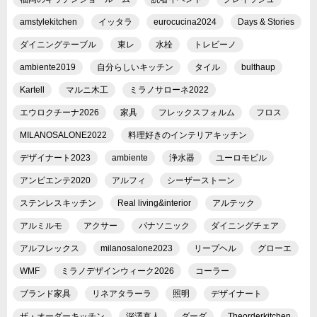
amstylekitchen
イッタラ
eurocucina2024
Days & Stories
ダイニングテーブル
東レ
水栓
トレビーノ
ambiente2019
自分らしいキッチン
タイル
bulthaup
Kartell
マルニ木工
ミラノサローネ2022
エウロクチーナ2026
家具
フレックスフォルム
フロス
MILANOSALONE2022
料理好きのインテリアキッチン
デザイナート2023
ambiente
浄水器
ユーロモビル
アンビエンテ2020
アルフィ
シーザーストーン
ステンレスキッチン
Real living&interior
アルテック
アルミルモ
アクサー
パナソニック
ダイニングチェア
アルフレックス
milanosalone2023
リープヘル
グローエ
WMF
ミラノデザインウィーク2026
コーラー
ブランド家具
リネアタラーラ
照明
デザイナート
ザ・オーダーキッチン
深澤直人
ダーダ
Theorderkitchen