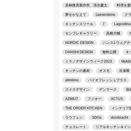
若林佛具製作所、清水慶太
料理を愛
夢をかなえて
caeserstone
ク
キッチンスツール
7
Lagositina
センプレギャラリー
高橋大輔
NORDIC DESIGN
ハンスJ.ウェグナ
DANSHI DESIGN
無料公開
キ
ミラノデザインウィーク2023
Mykit
キッチンの素材
オスモ
冷凍庫
allmilmo
バイオフレッシュプラス
スイスデザイン
デンマーク
収
AZIMUT
フジオー
ACTUS
THE ORDER KITCHEN
インテリア
ラウフェン
SDGs
dornbracht
チョコレート
リアルキッチン＆インテリ