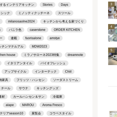
3
するインテリアキッチン
Stories
Days
ラシック
ミノッティクッチーネ
スツール
milanosaolne2024
キッチンから考える家づくり
4
h
バニラ色
caserstone
ORDER KITCHEN
ー
連載
fuorisalone
amstye
ッチンマテルアル
MDW2023
5
chen house
ミラノサローネ2023特集
dreamnote
イタリアンタイル
バイオフレッシュ
アップサイクル
インターテック
Chiil
納家具
フリッツ・ハンセン
ソーダストリーム
チール
サウナ
キッチングッズ
建材
カールハンセン＆サン
冷蔵庫
alape
MAROU
Aroma Fresco
アseason10
展覧会
コウベスタイル