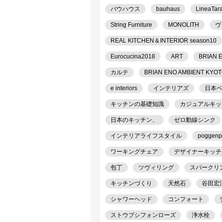
バウハウス
bauhaus
LineaTar
String Furniture
MONOLITH
ヴ
REAL KITCHEN＆INTERIOR season10
Eurocucina2018
ART
BRIAN 
カルテ
BRIAN ENO AMBIENT KYO
e interiors
インテリアズ
日本
キッチンの基礎知識
カジュアルキッ
日本のキッチン、
ゼロ動線シンク
インテリアライフスタイル
poggenp
ワーキングチェア
デザイナーキッチ
包丁
ツヴィリング
スパークリ
キッチンづくり
天然石
谷田宏
シャワーヘッド
コンフォート
ストウブシフォンローズ
浄水栓