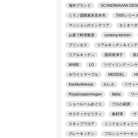
海外ブランド
SCANDINAVIAN DES
ミラノ国際家具見本市
7000シリー
マンションのインテリア
セミオーダ
お家で料理教室
cooking kitchen
プリンセス
リアルキッチン＆インテリア
リアルキッチン
黒田美津子
長
MABE
LG
ツヴィリング ヘン
ホワイトマーブル
MEISDEL
H
frankfurtmesse
ホレカ
ツヴィ
Royalcoppenhagen
ittalla
ワー
ショールームめぐり
プロの厨房
サスティナビリティ
南村弾
ヴ
スキップフロア
ミッドセンチュリー
グレーキッチン
プロシューマーキッ