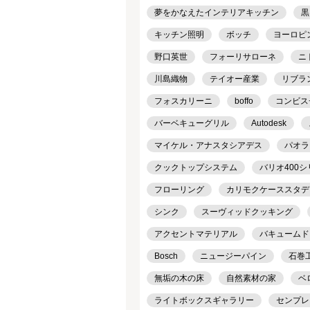
夢をかなえたインテリアキッチン
黒
キッチン照明
ボッチ
ヨーロピ
野口英世
フォーリサローネ
ニ
川島織物
テイオー産業
リブラ
フォスカリーニ
boffo
コンビス
バーベキューグリル
Autodesk
マイケル・アナスタシアデス
パオラ
クックトップシステム
バリオ400
フローリング
カリモクケーススタデ
シンク
スーヴィッドクッキング
アクセントマテリアル
バキュームド
Bosch
ニュージーパイン
石巻工房
無垢の木の床
自然素材の家
ベ
ライトボックスギャラリー
センプレ