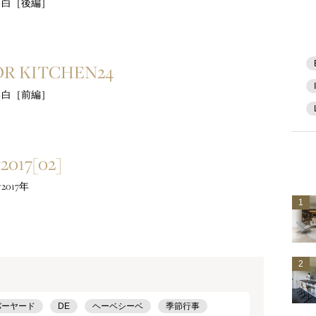
る白［後編］
OR KITCHEN24
る白［前編］
2017[02]
017年
1
2
バーヤード
DE
ヘーベシーベ
季節行事