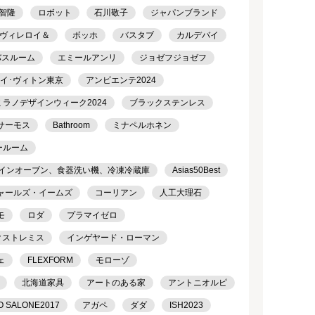
智隆
ロボット
石川敬子
ジャパンブランド
ヴィレロイ＆
ボッホ
バスタブ
カルデバイ
バスルーム
エミールアンリ
ジョゼフジョゼフ
ルイ･ヴィトン東京
アンビエンテ2024
ミラノデザインウィーク2024
ブラックステンレス
サーモス
Bathroom
ミナペルホネン
ールーム
トインオーブン、食器洗い機、冷凍冷蔵庫
Asias50Best
ャールズ・イームズ
コーリアン
人工大理石
モ
ロダ
プラマイゼロ
クストレミス
インゲヤード・ローマン
ェ
FLEXFORM
モローゾ
北海道家具
アートのある家
アントニオルピ
O SALONE2017
アガペ
ダダ
ISH2023