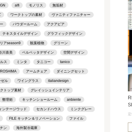
IGN
alfi
モノリス
無垢材
ズ
ワークトップの素材
ヴァニティファニチャー
ー
パウダールーム
アクアピア
テキスタイルデザイン
グラフィックデザイン
season9
観葉植物
グリーン
谷川喜美
ベルベッタデザイン
空間デザイン
ケルス
ミンタ
タニコー
tanico
IROSHIMA
アームチェア
ダイニングセット
ーゼル
ワイングラス
italiandesign
クトップ素材
グレイッシュインテリア
R
整理術
キッチンショールーム
anbiente
S
ィンテージウッド
セカンドハウス
ミンクグレー
定
FILE キッチン＆リノベーション
ファイル
チン
海外製冷蔵庫