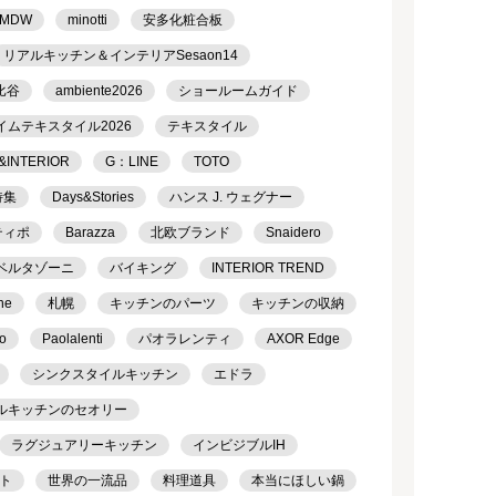
MDW
minotti
安多化粧合板
リアルキッチン＆インテリアSesaon14
比谷
ambiente2026
ショールームガイド
イムテキスタイル2026
テキスタイル
&INTERIOR
G：LINE
TOTO
特集
Days&Stories
ハンス J. ウェグナー
ティポ
Barazza
北欧ブランド
Snaidero
ベルタゾーニ
バイキング
INTERIOR TREND
ne
札幌
キッチンのパーツ
キッチンの収納
o
Paolalenti
パオラレンティ
AXOR Edge
シンクスタイルキッチン
エドラ
ルキッチンのセオリー
ラグジュアリーキッチン
インビジブルIH
ト
世界の一流品
料理道具
本当にほしい鍋