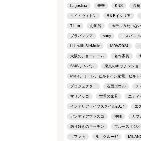
Lagostina
未来
KNS
高橋
ルイ・ヴィトン
B＆Bイタリア
Tform
お風呂
ホテルみたいな
ブラバンシア
sony
エスパス 
Life with SieMatic
MDW2024
大阪のショールーム
名作家具
SMWジャパン
東京のキッチンショ
Miele、ミーレ、ビルトイン家電、ビル
プロジェクター
洗面ボウル
チ
マリメッコ
世界の家具
エティ
インテリアライフスタイル2017
エ
ガンディアブラスコ
沖縄
カフ
釣り好きのキッチン
ブルースタジオ
ソファあ
ル・クルーゼ
MILAN