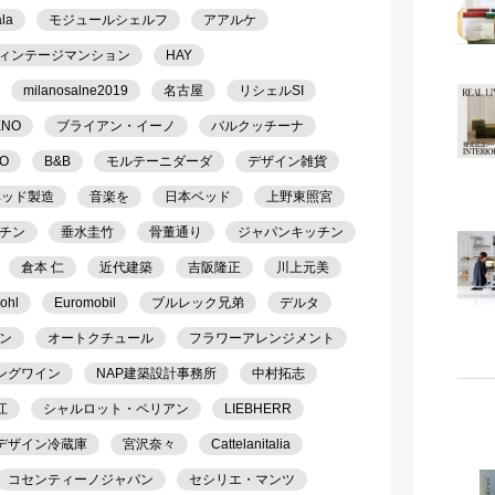
ala
モジュールシェルフ
アアルケ
ィンテージマンション
HAY
milanosalne2019
名古屋
リシェルSI
ENO
ブライアン・イーノ
バルクッチーナ
TO
B&B
モルテーニダーダ
デザイン雑貨
ベッド製造
音楽を
日本ベッド
上野東照宮
チン
垂水圭竹
骨董通り
ジャパンキッチン
倉本 仁
近代建築
吉阪隆正
川上元美
ohl
Euromobil
ブルレック兄弟
デルタ
ン
オートクチュール
フラワーアレンジメント
ングワイン
NAP建築設計事務所
中村拓志
江
シャルロット・ペリアン
LIEBHERR
デザイン冷蔵庫
宮沢奈々
Cattelanitalia
コセンティーノジャパン
セシリエ・マンツ