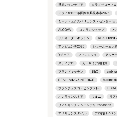
世界のインテリア
ミラノサローネ＆
ミラノサローネ国際家具見本市2026
ミーレ・エクスペリエンス・センター 日
ALCOVA
コンランショップ
ハ
フルオーダーキッチン
REALLIVING
アンビエンテ2025
ショールーム大
Yチェア
フィレンツェ
アルケ
スナイデロ
カーサミア河口湖
ブランドキッチン
B&O
ambite
REALLIVING &INTERIOR
Marimekk
フランチェスコ・ビンファレ
EDRA
オンラインストア
マルニ
リア
リアルキッチン＆インテリアseason5
アメリカンスタイル
プロ向けイベン