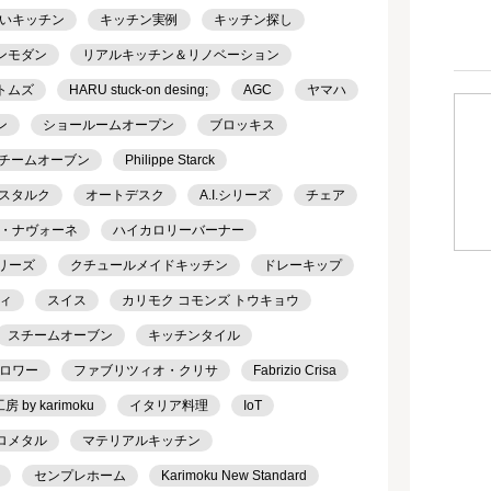
いキッチン
キッチン実例
キッチン探し
ンモダン
リアルキッチン＆リノベーション
トムズ
HARU stuck-on desing;
AGC
ヤマハ
ン
ショールームオープン
ブロッキス
チームオーブン
Philippe Starck
スタルク
オートデスク
A.I.シリーズ
チェア
・ナヴォーネ
ハイカロリーバーナー
シリーズ
クチュールメイドキッチン
ドレーキップ
ィ
スイス
カリモク コモンズ トウキョウ
スチームオーブン
キッチンタイル
ロワー
ファブリツィオ・クリサ
Fabrizio Crisa
 by karimoku
イタリア料理
IoT
ロメタル
マテリアルキッチン
センプレホーム
Karimoku New Standard