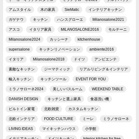
アムスタイル
木の家具
SieMatic
インテリアキッチン
ガゲナウ
キッチン
ハンスグローエ
Milanosalone2021
アスコ
イタリア家具
MILANOSALONE2016
モルテーニ
Milanosalone2024
カッシーナ
kitchenhouse
supersalone
キッチンリノベーション
ambiente2016
イタリア
Milanosalone2018
ドイツ
アンビエンテ
素敵なキッチン
ジーマティック
リアルリビング＆インテリア
輸入キッチン
キッチンツール
EVENT FOR YOU
ミラノサローネ2024
美しいバスルーム
WEEKEND TABLE
DANISH DESIGN
キッチンと選ぶ家具
食器洗い機
ビルトイン家電
北欧雑貨
カスタムキッチン
北欧インテリア
FOOD CULTURE
ミーレ
ミラノサローネ
LIVING IDEAS
マイキッチンハウス
小学館
イタリアキッチン
ドイツキッチン
Interior kitchen for free