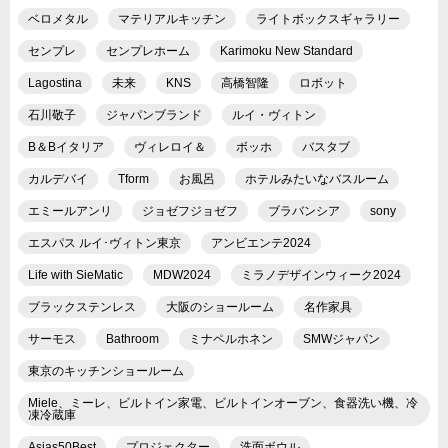
ベロメタル
マテリアルキッチン
ライトボックスギャラリー
センプレ
センプレホーム
Karimoku New Standard
Lagostina
未来
KNS
高橋智隆
ロボット
石川敬子
ジャパンブランド
ルイ・ヴィトン
B＆Bイタリア
ヴィレロイ＆
ボッホ
バスタブ
カルデバイ
Tform
お風呂
ホテルみたいなバスルーム
エミールアンリ
ジョゼフジョゼフ
ブラバンシア
sony
エスパス ルイ･ヴィトン東京
アンビエンテ2024
Life with SieMatic
MDW2024
ミラノデザインウィーク2024
ブラックステンレス
大阪のショールーム
名作家具
サーモス
Bathroom
ミナペルホネン
SMWジャパン
東京のキッチンショールーム
Miele、ミーレ、ビルトイン家電、ビルトインオーブン、食器洗い機、冷
凍冷蔵庫
Asias50Best
プロジェクター
洗面ボウル