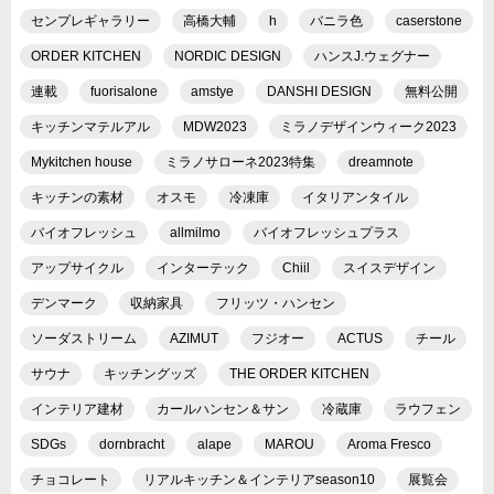
センプレギャラリー
高橋大輔
h
バニラ色
caserstone
ORDER KITCHEN
NORDIC DESIGN
ハンスJ.ウェグナー
連載
fuorisalone
amstye
DANSHI DESIGN
無料公開
キッチンマテルアル
MDW2023
ミラノデザインウィーク2023
Mykitchen house
ミラノサローネ2023特集
dreamnote
キッチンの素材
オスモ
冷凍庫
イタリアンタイル
バイオフレッシュ
allmilmo
バイオフレッシュプラス
アップサイクル
インターテック
Chiil
スイスデザイン
デンマーク
収納家具
フリッツ・ハンセン
ソーダストリーム
AZIMUT
フジオー
ACTUS
チール
サウナ
キッチングッズ
THE ORDER KITCHEN
インテリア建材
カールハンセン＆サン
冷蔵庫
ラウフェン
SDGs
dornbracht
alape
MAROU
Aroma Fresco
チョコレート
リアルキッチン＆インテリアseason10
展覧会