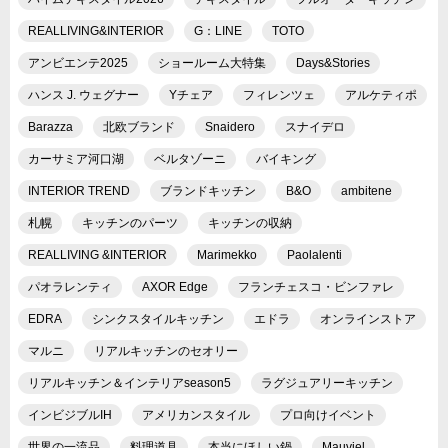
REALLIVING&INTERIOR
G：LINE
TOTO
アンビエンテ2025
ショールーム大特集
Days&Stories
ハンス J. ウェグナー
Yチェア
フィレンツェ
アルケティポ
Barazza
北欧ブランド
Snaidero
スナイデロ
カーサミア河口湖
ベルタゾーニ
バイキング
INTERIOR TREND
ブランドキッチン
B&O
ambitene
札幌
キッチンのパーツ
キッチンの収納
REALLIVING &INTERIOR
Marimekko
Paolalenti
パオラレンティ
AXOR Edge
フランチェスコ・ビンファレ
EDRA
シンクスタイルキッチン
エドラ
オンラインストア
マルニ
リアルキッチンのセオリー
リアルキッチン＆インテリアseason5
ラグジュアリーキッチン
インビジブルIH
アメリカンスタイル
プロ向けイベント
世界の一流品
料理道具
本当にほしい鍋
Mauviel