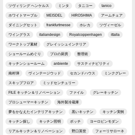
ツヴィリング ヘンケルス
ミンタ
タニコー
tanico
ホワイトマーブル
MEISDEL
HIROSHIMA
アームチェア
ダイニングセット
frankfurtmesse
ホレカ
ツヴィーゼル
ワイングラス
italiandesign
Royalcoppenhagen
ittalla
ワークトップ素材
グレイッシュインテリア
ショールームめぐり
プロの厨房
整理術
キッチンショールーム
anbiente
サスティナビリティ
南村弾
ヴィンテージウッド
セカンドハウス
ミンクグレー
スキップフロア
ミッドセンチュリー
FILE キッチン＆リノベーション
ファイル
グレーキッチン
プロシューマーキッチン
海外製冷蔵庫
夢をかなえたインテリアキッチン
黒いキッチン
キッチン実例
キッチン探し
キッチン照明
ボッチ
ヨーロピンモダン
リアルキッチン＆リノベーション
野口英世
フォーリサローネ