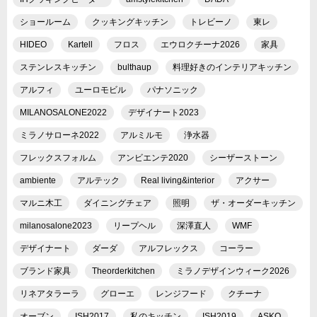
ショールーム
クッキングキッチン
トレビーノ
東レ
HIDEO
Kartell
フロス
エウロクチーナ2026
家具
ステンレスキッチン
bulthaup
料理好きのインテリアキッチン
アルフィ
ユーロモビル
パナソニック
MILANOSALONE2022
デザイナート2023
ミラノサローネ2022
アルミルモ
浄水器
フレックスフォルム
アンビエンテ2020
シーザーストーン
ambiente
アルテック
Real living&interior
アクサー
マルニ木工
ダイニングチェア
照明
ザ・オーダーキッチン
milanosalone2023
リープヘル
深澤直人
WMF
デザイナート
ダーダ
アルフレックス
コーラー
ブランド家具
Theorderkitchen
ミラノデザインウィーク2026
リネアタラーラ
グローエ
レンジフード
クチーナ
オーブン
ISH2017
私のキッチン
ISH2019
ASKO