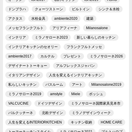
ドンブラハ
クォーツストーン
ビルトイン
シンク＆水栓
アクタス
水栓金具
ambiente2020
建築
メッセフランクフルト
アリアフィーナ
Milanosalone
インテリア
ミラノサローネ2023
新しい暮らしのキッチン
インテリアキッチンのセオリー
フランクフルトメッセ
ambiente2017
カルテル
プレゼント
ミラノサローネ2026
デザイナートトーキョー
アルフレックスジャパン
イタリアンデザイン
人生を変えるインテリアキッチン
私らしいキッチン
バスルーム
アート
Milanosalone2019
ミラノサローネ2019
amstyle
Miele
ボッシュ
VALCUCINE
ドイツデザイン
ミラノサローネ国際家具見本市
バルクッチーネ
北欧デザイン
ミラノデザインウィーク
人生を変えるINTERIORKITCHEN
キッチン収納
HOME CARE
トーヨーキッチンスタイル
ミラノサローネ2021
ブルトハウプ