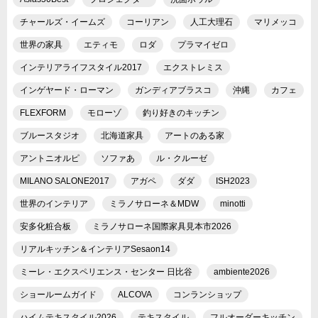
チャールズ・イームズ
コーリアン
人工大理石
マリメッコ
世界の家具
エティモ
ロダ
プラマイゼロ
インテリアライフスタイル2017
エクストレミス
インゲヤード・ローマン
ガンディアブラスコ
沖縄
カフェ
FLEXFORM
モローゾ
釣り好きのキッチン
ブルースタジオ
北海道家具
アートのある家
アントニオルピ
ソファあ
ル・クルーゼ
MILANO SALONE2017
アガペ
ダダ
ISH2023
世界のインテリア
ミラノサローネ＆MDW
minotti
安多化粧合板
ミラノサローネ国際家具見本市2026
リアルキッチン＆インテリアSesaon14
ミーレ・エクスペリエンス・センター 日比谷
ambiente2026
ショールームガイド
ALCOVA
コンランショップ
ハイムテキスタイル2026
テキスタイル
フルオーダーキッチン