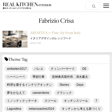
Fabrizio Crisa
ARIAFINA ─ Fine Air from Italy
イタリアデザインのレンジフード
2019.11.26
Theme Tag
ambieten2017
バレエ
ティンバーヤード
DE
ヘーベシーベ
季節行事
若林佛具製作所、清水慶太
料理を愛するインテリアキッチン
Stories
Days
夢をかなえて
caeserstone
クラシック
ミノッティクッチーネ
スツール
キッチンスツール
7
Lagositina
milanosaolne2024
キッチンから考える家づくり