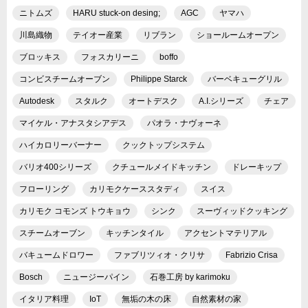
ニトムズ
HARU stuck-on desing;
AGC
ヤマハ
川島織物
テイオー産業
リブラン
ショールームオープン
ブロッキス
フォスカリーニ
boffo
コンビスチームオーブン
Philippe Starck
バーベキューグリル
Autodesk
スタルク
オートデスク
A.I.シリーズ
チェア
マイケル・アナスタシアデス
パオラ・ナヴォーネ
ハイカロリーバーナー
クックトップシステム
バリオ400シリーズ
クチュールメイドキッチン
ドレーキップ
フローリング
カリモクケーススタディ
スイス
カリモク コモンズ トウキョウ
シンク
スーヴィッドクッキング
スチームオーブン
キッチンタイル
アクセントマテリアル
バキュームドロワー
ファブリツィオ・クリサ
Fabrizio Crisa
Bosch
ニュージーパイン
石巻工房 by karimoku
イタリア料理
IoT
無垢の木の床
自然素材の家