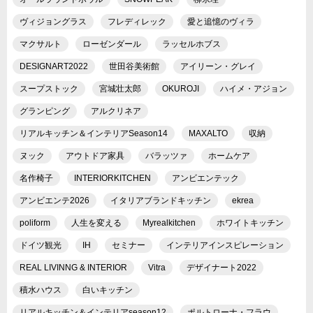
ヴィジョングラス
フレディレック
愛と追憶のヴィラ
マクサルト
ローゼンダール
ラッセルホブス
DESIGNART2022
世田谷美術館
アイリーン・グレイ
スープストック
宮城壮太郎
OKUROJI
ハイメ・アジョン
グランピング
アルクリネア
リアルキッチン＆インテリアSeason14
MAXALTO
収納
ヌック
アウトドア家具
バラッツァ
ホームケア
名作椅子
INTERIORKITCHEN
アンビエンテック
アンビエンテ2026
イタリアブランドキッチン
ekrea
poliform
人生を変える
Myrealkitchen
ホワイトキッチン
ドイツ観光
IH
セミナー
インテリアインスピレーション
REAL LIVINNG & INTERIOR
Vitra
デザイナート2022
積水ハウス
白いキッチン
リアルキッチン＆インテリアseason12
ポルトローナ・フラウ