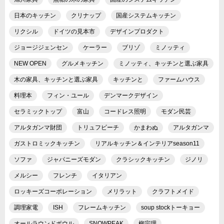
日本のキッチン
クリナップ
国産システムキッチン
リクシル
ドイツの見本市
デザインプロダクト
ジョージジェンセン
ケーラー
ブリゾ
ミノッティ
NEW OPEN
グルメキッチン
ミノッティ、キッチンと選ぶ家具
木の家具、キッチンと選ぶ家具
キッチンと
ファームハウス
料理本
フィン・ユール
デンマークデザイン
セラミックトップ
富山
コードレス照明
モダン民芸
アルタガンマ財団
トリュフビーチ
かまわぬ
アルタガンマ
ガストロミックキッチン
リアルキッチン＆インテリアseason11
ソファ
ジャパニーズモダン
クラシックキッチン
ジノリ
メルシー
フレンチ
イタリアン
ロッキーズコーポレーション
メリラット
クラフトメイド
調理家電
ISH
フレームキッチン
soup stockトーキョー
オールラウンドボウル
SNOWPEAK
柳宗理