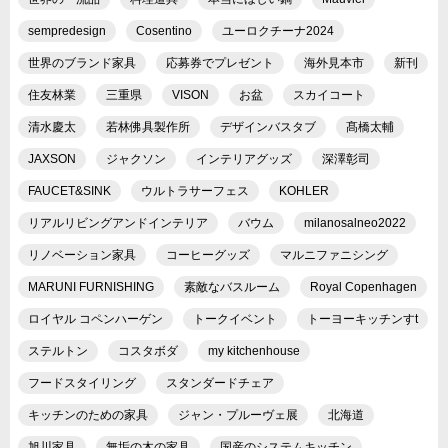
sempredesign
Cosentino
ユーロクチーナ2024
世界のブランド家具
応募券でプレゼント
海外見本市
新刊
住友林業
三重県
VISON
お盆
スカイコート
清水慶太
若林佛具製作所
デザインバスタブ
髙橋太輔
JAXSON
ジャクソン
インテリアグッズ
深澤彰司
FAUCET&SINK
ウルトラサーフェス
KOHLER
リアルリビングアンドインテリア
バウム
milanosalneo2022
リノベーション家具
コーヒーグッズ
マルニファニシング
MARUNI FURNISHING
素敵なバスルーム
Royal Copenhagen
ロイヤル コペンハーゲン
トークイベント
トーヨーキッチンすt
ステルトン
コスタボダ
my kitchenhouse
フードスタイリング
スタンダードチェア
キッチンのための家具
ジャン・プルーヴェ展
北海道
旭川家具
無垢の木の家具
国産のシステムキッチン