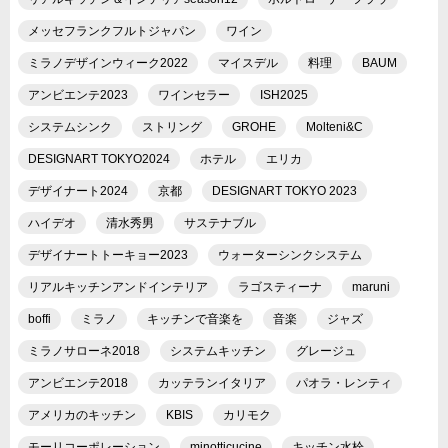
メッセフランクフルトジャパン
ワイン
ミラノデザインウィーク2022
マイスデル
料理
BAUM
アンビエンテ2023
ワインセラー
ISH2025
システムシンク
ストリング
GROHE
Molteni&C
DESIGNART TOKYO2024
ホテル
エリカ
デザイナート2024
京都
DESIGNART TOKYO 2023
ハイデオ
清水秀男
サステナブル
デザイナートトーキョー2023
ウォーターシンクシステム
リアルキッチンアンドインテリア
ラゴスティーナ
maruni
boffi
ミラノ
キッチンで音楽を
音楽
ジャズ
ミラノサローネ2018
システムキッチン
グレージュ
アンビエンテ2018
カッテランイタリア
パオラ・レンティ
アメリカのキッチン
KBIS
カリモク
モーリコーポレーション
minotticucine
キッチン水栓