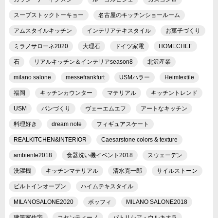
スープストックトーキョー
名古屋のキッチンショールーム
アムスタイルキッチン
インテリアテキスタイル
お菓子づくり
ミラノサローネ2020
大理石
ドイツ家電
HOMECHEF
石
リアルキッチン＆インテリアseason8
北沢産業
milano salone
messefrankfurt
USMハラー
Heimtextile
福岡
キッチンカウンター
マテリアル
キッチントレンド
USM
パンづくり
ヴェーエムエフ
アートなキッチン
料理好き
dream note
フィギュアスケート
REALKITCHEN&INTERIOR
Caesarstone colors & texture
ambiente2018
食器洗い機イベント2018
スウェーデン
洗濯機
キッチンマテリアル
清水克一郎
サイルストーン
ビルトインオーブン
ハイムテキスタイル
MILANOSALONE2020
ボッフィ
MILANO SALONE2018
建築家住宅
コセンティーノ
パトリシア・ウルキオラ