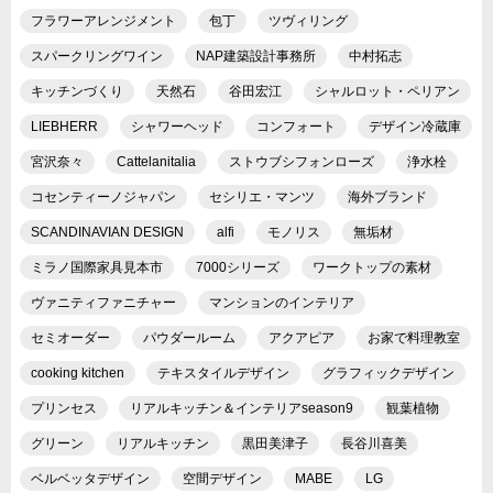
フラワーアレンジメント
包丁
ツヴィリング
スパークリングワイン
NAP建築設計事務所
中村拓志
キッチンづくり
天然石
谷田宏江
シャルロット・ペリアン
LIEBHERR
シャワーヘッド
コンフォート
デザイン冷蔵庫
宮沢奈々
Cattelanitalia
ストウブシフォンローズ
浄水栓
コセンティーノジャパン
セシリエ・マンツ
海外ブランド
SCANDINAVIAN DESIGN
alfi
モノリス
無垢材
ミラノ国際家具見本市
7000シリーズ
ワークトップの素材
ヴァニティファニチャー
マンションのインテリア
セミオーダー
パウダールーム
アクアピア
お家で料理教室
cooking kitchen
テキスタイルデザイン
グラフィックデザイン
プリンセス
リアルキッチン＆インテリアseason9
観葉植物
グリーン
リアルキッチン
黒田美津子
長谷川喜美
ベルベッタデザイン
空間デザイン
MABE
LG