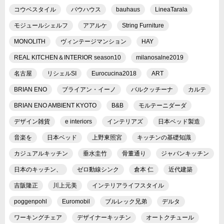
コウベスタイル
バウハウス
bauhaus
LineaTarala
モジュールシェルフ
アアルケ
String Furniture
MONOLITH
ヴィンテージマンション
HAY
REAL KITCHEN＆INTERIOR season10
milanosalne2019
名古屋
リシェルSI
Eurocucina2018
ART
BRIAN ENO
ブライアン・イーノ
バルクッチーナ
カルテ
BRIAN ENO AMBIENT KYOTO
B&B
モルテーニダーダ
デザイン雑貨
e interiors
インテリアズ
日本ベッド製造
音楽を
日本ベッド
上野東照宮
キッチンの基礎知識
カジュアルキッチン
垂水圭竹
骨董通り
ジャパンキッチン
日本のキッチン、
ゼロ動線シンク
倉本 仁
近代建築
吉阪隆正
川上元美
インテリアライフスタイル
poggenpohl
Euromobil
ブルレック兄弟
デルタ
ワーキングチェア
デザイナーキッチン
オートクチュール