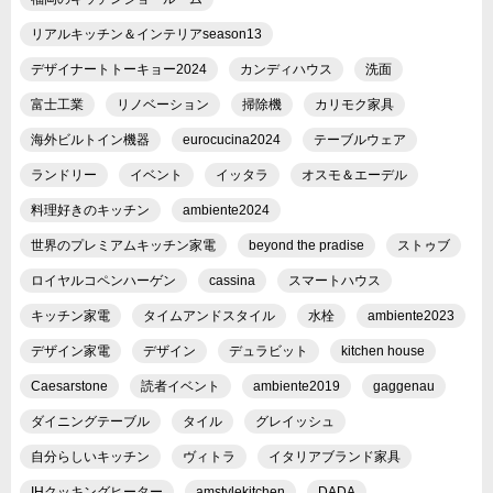
リアルキッチン＆インテリアseason13
デザイナートトーキョー2024
カンディハウス
洗面
富士工業
リノベーション
掃除機
カリモク家具
海外ビルトイン機器
eurocucina2024
テーブルウェア
ランドリー
イベント
イッタラ
オスモ＆エーデル
料理好きのキッチン
ambiente2024
世界のプレミアムキッチン家電
beyond the pradise
ストゥブ
ロイヤルコペンハーゲン
cassina
スマートハウス
キッチン家電
タイムアンドスタイル
水栓
ambiente2023
デザイン家電
デザイン
デュラビット
kitchen house
Caesarstone
読者イベント
ambiente2019
gaggenau
ダイニングテーブル
タイル
グレイッシュ
自分らしいキッチン
ヴィトラ
イタリアブランド家具
IHクッキングヒーター
amstylekitchen
DADA