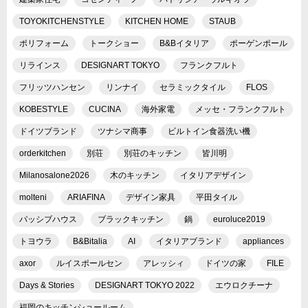
TOYOKITCHENSTYLE
KITCHEN HOME
STAUB
ポリフォーム
トークショー
B&Bイタリア
ポーゲンポール
リラインス
DESIGNART TOKYO
フランクフルト
フリッツハンセン
リンナイ
セラミックタイル
FLOS
KOBESTYLE
CUCINA
海外家電
メッセ・フランクフルト
ドイツブランド
ツナシマ商事
ビルトイン食器洗い機
orderkitchen
別荘
別荘のキッチン
皆川明
Milanosalone2026
木のキッチン
イタリアデザイン
molteni
ARIAFINA
デザイン家具
平田タイル
パッシブハウス
ブラックキッチン
鍋
euroluce2019
トヨウラ
B&Bitalia
AI
イタリアブランド
appliances
axor
ルイスポールセン
アレッシィ
ドイツの家
FILE
Days & Stories
DESIGNART TOKYO 2022
エウロクチーナ
福岡のキッチンショールーム