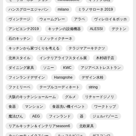
ハンスグローエジャパン
milano
ミラノサローネ 2019
ヴィンテージ
ウォームグレー
アラペ
ヴィレロイ＆ボッホ
アンビエンテ2019
キッチンの設備機器
ALESSI
デクトン
石のキッチン
ミノッティクチーネ
キッチンから家づくりを考える
テラジマアーキテクツ
北米スタイル
インテリアライフスタイル展
木村硝子店
ダイニング家具
ソニー
KWC
アジアベストレストラン
フィンランドデザイン
Hansgrohe
デザイン水栓
ファミリーベ
テーブルコーディネート
string
大阪のキッチンショールーム
グルメ
リチャードジノリ
食器
マンション
食器洗い機イベント
ワークトップ
魔法びん
AEG
フィンランド
器
ジェルバゾーニ
リアルキッチン＆インテリアseason6
北欧家具
カッシーナ・イクスシー
ル・コルビジェ
ガスコンロ