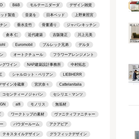
TO
B&B
モルテーニダーダ
デザイン雑貨
ベッド製造
音楽を
日本ベッド
上野東照宮
チン
垂水圭竹
骨董通り
ジャパンキッチン
倉本 仁
近代建築
吉阪隆正
川上元美
ohl
Euromobil
ブルレック兄弟
デルタ
ン
オートクチュール
フラワーアレンジメント
ングワイン
NAP建築設計事務所
中村拓志
江
シャルロット・ペリアン
LIEBHERR
デザイン冷蔵庫
宮沢奈々
Cattelanitalia
コセンティーノジャパン
セシリエ・マンツ
IGN
alfi
モノリス
無垢材
ズ
ワークトップの素材
ヴァニティファニチャー
ー
パウダールーム
アクアピア
テキスタイルデザイン
グラフィックデザイン