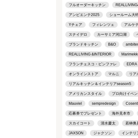
フルオーダーキッチン
REALLIVING
アンビエンテ2025
ショールーム大
Yチェア
フィレンツェ
アルケ
スナイデロ
カーサミア河口湖
ブランドキッチン
B&O
ambite
REALLIVING &INTERIOR
Marimekk
フランチェスコ・ビンファレ
EDRA
オンラインストア
マルニ
リア
リアルキッチン＆インテリアseason5
アメリカンスタイル
プロ向けイベン
Mauviel
sempredesign
Cosent
応募券でプレゼント
海外見本市
スカイコート
清水慶太
若林佛
JAXSON
ジャクソン
インテリ