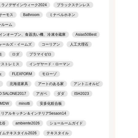
ミラノデザインウィーク2024
ブラックステンレス
サーモス
Bathroom
ミナペルホネン
ールーム
トインオーブン、食器洗い機、冷凍冷蔵庫
Asias50Best
ャールズ・イームズ
コーリアン
人工大理石
モ
ロダ
プラマイゼロ
クストレミス
インゲヤード・ローマン
ェ
FLEXFORM
モローゾ
北海道家具
アートのある家
アントニオルピ
O SALONE2017
アガペ
ダダ
ISH2023
MDW
minotti
安多化粧合板
リアルキッチン＆インテリアSesaon14
比谷
ambiente2026
ショールームガイド
イムテキスタイル2026
テキスタイル