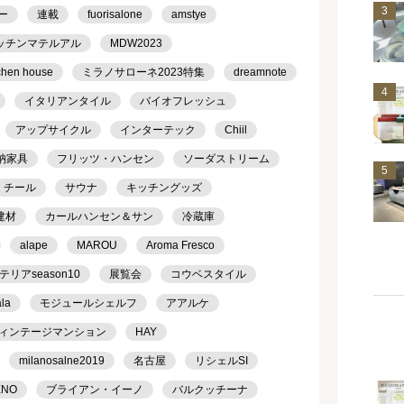
3
ー
連載
fuorisalone
amstye
ッチンマテルアル
MDW2023
chen house
ミラノサローネ2023特集
dreamnote
4
イタリアンタイル
バイオフレッシュ
アップサイクル
インターテック
Chiil
納家具
フリッツ・ハンセン
ソーダストリーム
5
チール
サウナ
キッチングッズ
建材
カールハンセン＆サン
冷蔵庫
alape
MAROU
Aroma Fresco
アseason10
展覧会
コウベスタイル
ala
モジュールシェルフ
アアルケ
ィンテージマンション
HAY
milanosalne2019
名古屋
リシェルSI
ENO
ブライアン・イーノ
バルクッチーナ