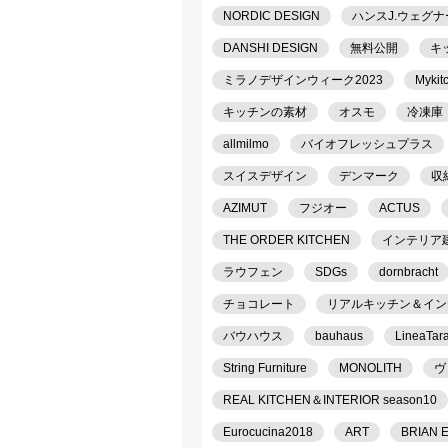
NORDIC DESIGN
ハンスJ.ウェグナ
DANSHI DESIGN
無料公開
キ
ミラノデザインウィーク2023
Mykit
キッチンの素材
オスモ
冷凍庫
allmilmo
バイオフレッシュプラス
スイスデザイン
デンマーク
収
AZIMUT
フジオー
ACTUS
THE ORDER KITCHEN
インテリア
ラウフェン
SDGs
dornbracht
チョコレート
リアルキッチン＆インテリ
バウハウス
bauhaus
LineaTar
String Furniture
MONOLITH
ヴ
REAL KITCHEN＆INTERIOR season10
Eurocucina2018
ART
BRIAN 