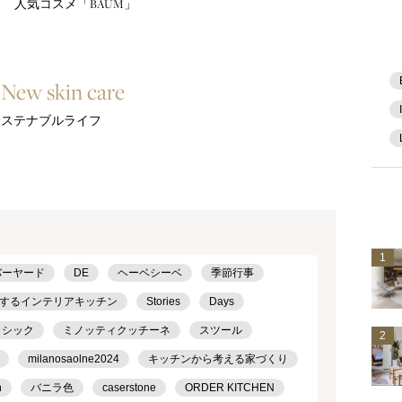
 人気コスメ「BAUM」
ew skin care
うサステナブルライフ
1
バーヤード
DE
ヘーベシーベ
季節行事
するインテリアキッチン
Stories
Days
ラシック
ミノッティクッチーネ
スツール
2
milanosaolne2024
キッチンから考える家づくり
h
バニラ色
caserstone
ORDER KITCHEN