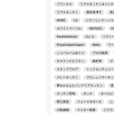
プリンセス
リアルキッチン＆インテリア
リアルキッチン
黒田美津子
長
MABE
LG
ツヴィリング ヘン
ホワイトマーブル
MEISDEL
H
frankfurtmesse
ホレカ
ツヴィ
Royalcoppenhagen
ittalla
ワー
ショールームめぐり
プロの厨房
サスティナビリティ
南村弾
ヴ
スキップフロア
ミッドセンチュリー
グレーキッチン
プロシューマーキッ
夢をかなえたインテリアキッチン
黒
キッチン照明
ボッチ
ヨーロピ
野口英世
フォーリサローネ
ニ
川島織物
テイオー産業
リブラ