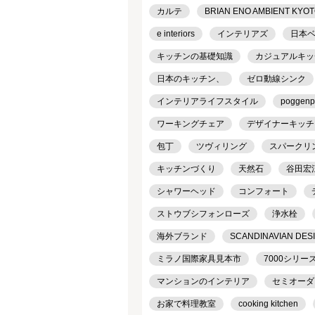
カルテ
BRIAN ENO AMBIENT KYO
e interiors
インテリアズ
日本
キッチンの基礎知識
カジュアルキッ
日本のキッチン、
ゼロ動線シンク
インテリアライフスタイル
poggenp
ワーキングチェア
デザイナーキッチ
包丁
ツヴィリング
スパークリ
キッチンづくり
天然石
谷田宏
シャワーヘッド
コンフォート
ストウブシフォンローズ
浄水栓
海外ブランド
SCANDINAVIAN DES
ミラノ国際家具見本市
7000シリー
マンションのインテリア
セミオーダ
お家で料理教室
cooking kitchen