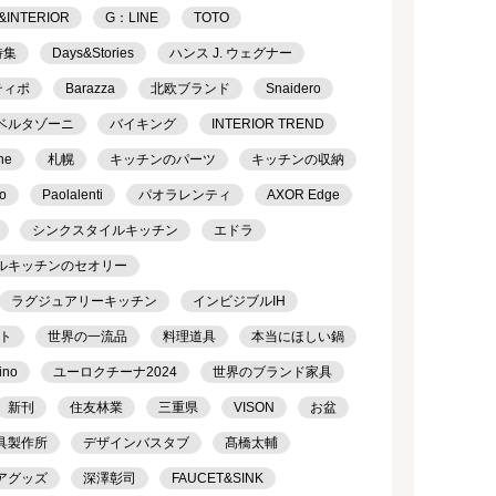
&INTERIOR
G：LINE
TOTO
特集
Days&Stories
ハンス J. ウェグナー
ティポ
Barazza
北欧ブランド
Snaidero
ベルタゾーニ
バイキング
INTERIOR TREND
ne
札幌
キッチンのパーツ
キッチンの収納
o
Paolalenti
パオラレンティ
AXOR Edge
シンクスタイルキッチン
エドラ
ルキッチンのセオリー
ラグジュアリーキッチン
インビジブルIH
ト
世界の一流品
料理道具
本当にほしい鍋
ino
ユーロクチーナ2024
世界のブランド家具
新刊
住友林業
三重県
VISON
お盆
具製作所
デザインバスタブ
髙橋太輔
アグッズ
深澤彰司
FAUCET&SINK