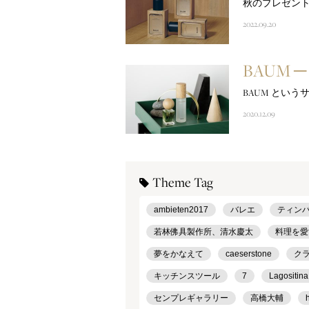
秋のプレゼント
2022.09.20
BAUM ─ N
BAUM とい
2020.12.09
Theme Tag
ambieten2017
バレエ
ティン
若林佛具製作所、清水慶太
料理を愛
夢をかなえて
caeserstone
ク
キッチンスツール
7
Lagositina
センプレギャラリー
高橋大輔