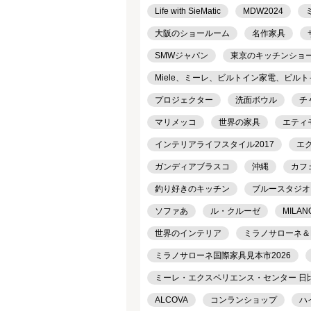
Life with SieMatic
MDW2024
大阪のショールーム
名作家具
SMWジャパン
東京のキッチンショ
Miele、ミーレ、ビルトイン家電、ビル
プロジェクター
洗面ボウル
チ
マリメッコ
世界の家具
エティ
インテリアライフスタイル2017
エ
ガンディアブラスコ
沖縄
カフ
釣り好きのキッチン
ブルースタジオ
ソファあ
ル・クルーゼ
MILAN
世界のインテリア
ミラノサローネ＆
ミラノサローネ国際家具見本市2026
ミーレ・エクスペリエンス・センター 日
ALCOVA
コンランショップ
ハ