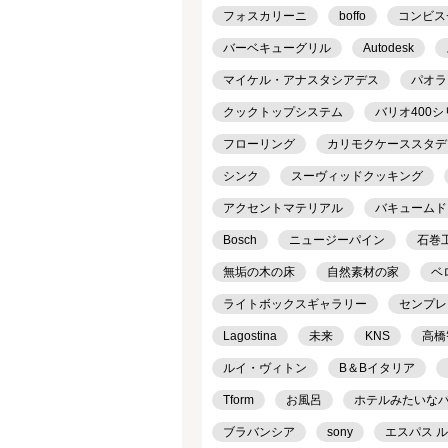
フォスカリーニ
boffo
コンビス
バーベキューグリル
Autodesk
マイケル・アナスタシアデス
パオラ
クックトップシステム
バリオ400
フローリング
カリモクケーススタデ
シンク
スーヴィッドクッキング
アクセントマテリアル
バキュームド
Bosch
ニュージーパイン
石巻工房
無垢の木の床
自然素材の家
ベ
ライトボックスギャラリー
センプレ
Lagostina
未来
KNS
高橋
ルイ・ヴィトン
B＆Bイタリア
Tform
お風呂
ホテルみたいな
ブラバンシア
sony
エスパス 