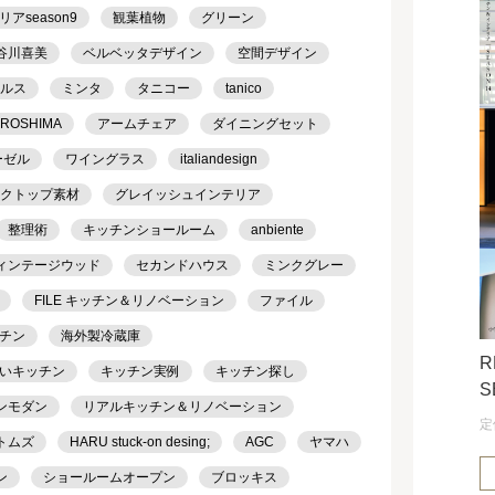
season9
観葉植物
グリーン
谷川喜美
ベルベッタデザイン
空間デザイン
ケルス
ミンタ
タニコー
tanico
IROSHIMA
アームチェア
ダイニングセット
ーゼル
ワイングラス
italiandesign
クトップ素材
グレイッシュインテリア
整理術
キッチンショールーム
anbiente
ィンテージウッド
セカンドハウス
ミンクグレー
FILE キッチン＆リノベーション
ファイル
チン
海外製冷蔵庫
R
いキッチン
キッチン実例
キッチン探し
S
ンモダン
リアルキッチン＆リノベーション
定
トムズ
HARU stuck-on desing;
AGC
ヤマハ
ン
ショールームオープン
ブロッキス