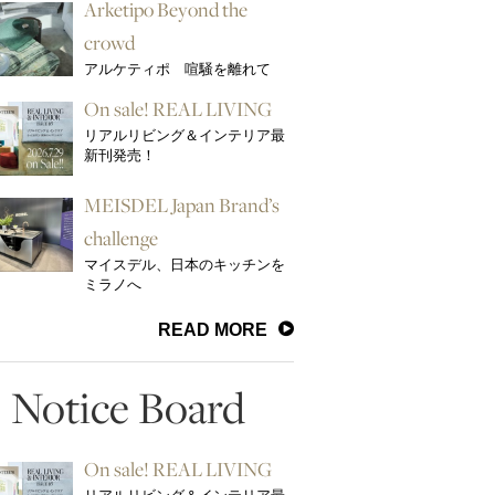
Arketipo Beyond the
crowd
アルケティポ 喧騒を離れて
On sale! REAL LIVING
リアルリビング＆インテリア最
新刊発売！
MEISDEL Japan Brand’s
challenge
マイスデル、日本のキッチンを
ミラノへ
READ MORE
Notice Board
On sale! REAL LIVING