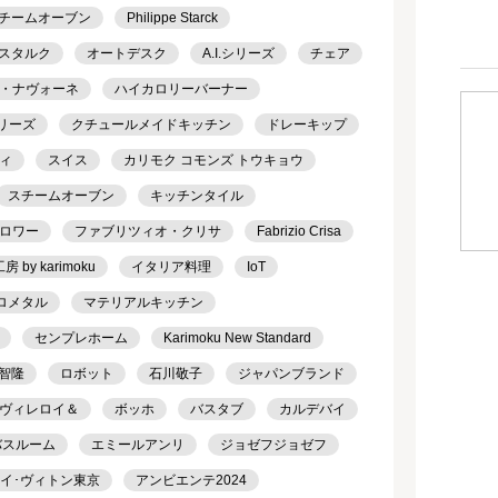
チームオーブン
Philippe Starck
スタルク
オートデスク
A.I.シリーズ
チェア
・ナヴォーネ
ハイカロリーバーナー
シリーズ
クチュールメイドキッチン
ドレーキップ
ィ
スイス
カリモク コモンズ トウキョウ
スチームオーブン
キッチンタイル
ロワー
ファブリツィオ・クリサ
Fabrizio Crisa
 by karimoku
イタリア料理
IoT
ロメタル
マテリアルキッチン
センプレホーム
Karimoku New Standard
智隆
ロボット
石川敬子
ジャパンブランド
ヴィレロイ＆
ボッホ
バスタブ
カルデバイ
バスルーム
エミールアンリ
ジョゼフジョゼフ
ルイ･ヴィトン東京
アンビエンテ2024