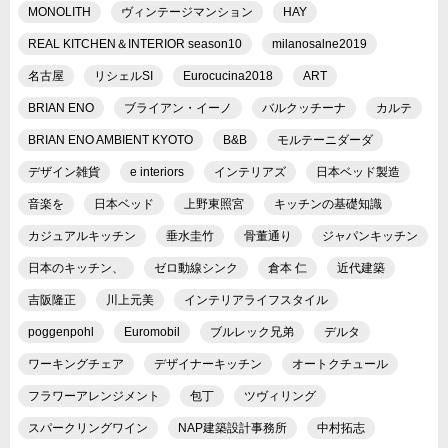
MONOLITH
ヴィンテージマンション
HAY
REAL KITCHEN＆INTERIOR season10
milanosalne2019
名古屋
リシェルSI
Eurocucina2018
ART
BRIAN ENO
ブライアン・イーノ
バルクッチーナ
カルテ
BRIAN ENO AMBIENT KYOTO
B&B
モルテーニダーダ
デザイン雑貨
e interiors
インテリアズ
日本ベッド製造
音楽を
日本ベッド
上野東照宮
キッチンの基礎知識
カジュアルキッチン
垂水圭竹
骨董通り
ジャパンキッチン
日本のキッチン、
ゼロ動線シンク
倉本 仁
近代建築
吉阪隆正
川上元美
インテリアライフスタイル
poggenpohl
Euromobil
ブルレック兄弟
デルタ
ワーキングチェア
デザイナーキッチン
オートクチュール
フラワーアレンジメント
包丁
ツヴィリング
スパークリングワイン
NAP建築設計事務所
中村拓志