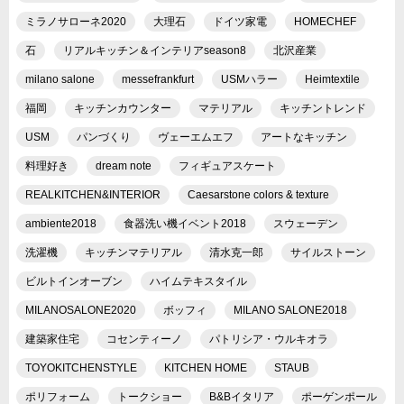
ミラノサローネ2020
大理石
ドイツ家電
HOMECHEF
石
リアルキッチン＆インテリアseason8
北沢産業
milano salone
messefrankfurt
USMハラー
Heimtextile
福岡
キッチンカウンター
マテリアル
キッチントレンド
USM
パンづくり
ヴェーエムエフ
アートなキッチン
料理好き
dream note
フィギュアスケート
REALKITCHEN&INTERIOR
Caesarstone colors & texture
ambiente2018
食器洗い機イベント2018
スウェーデン
洗濯機
キッチンマテリアル
清水克一郎
サイルストーン
ビルトインオーブン
ハイムテキスタイル
MILANOSALONE2020
ボッフィ
MILANO SALONE2018
建築家住宅
コセンティーノ
パトリシア・ウルキオラ
TOYOKITCHENSTYLE
KITCHEN HOME
STAUB
ポリフォーム
トークショー
B&Bイタリア
ポーゲンポール