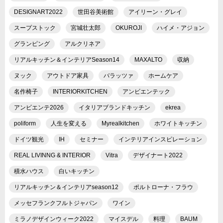
DESIGNART2022
世田谷美術館
アイリーン・グレイ
スープストック
宮城壮太郎
OKUROJI
ハイメ・アジョン
グランピング
アルクリネア
リアルキッチン＆インテリアSeason14
MAXALTO
収納
ヌック
アウトドア家具
バラッツァ
ホームケア
名作椅子
INTERIORKITCHEN
アンビエンテック
アンビエンテ2026
イタリアブランドキッチン
ekrea
poliform
人生を変える
Myrealkitchen
ホワイトキッチン
ドイツ観光
IH
セミナー
インテリアインスピレーション
REAL LIVINNG & INTERIOR
Vitra
デザイナート2022
積水ハウス
白いキッチン
リアルキッチン＆インテリアseason12
ポルトローナ・フラウ
メッセフランクフルトジャパン
ワイン
ミラノデザインウィーク2022
マイスデル
料理
BAUM