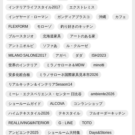
インテリアライフスタイル2017
エクストレミス
インゲヤード・ローマン
ガンディアブラスコ
沖縄
カフェ
FLEXFORM
モローゾ
釣り好きのキッチン
ブルースタジオ
北海道家具
アートのある家
アントニオルピ
ソファあ
ル・クルーゼ
MILANO SALONE2017
アガペ
ダダ
ISH2023
世界のインテリア
ミラノサローネ＆MDW
minotti
安多化粧合板
ミラノサローネ国際家具見本市2026
リアルキッチン＆インテリアSesaon14
ミーレ・エクスペリエンス・センター 日比谷
ambiente2026
ショールームガイド
ALCOVA
コンランショップ
ハイムテキスタイル2026
テキスタイル
フルオーダーキッチン
REALLIVING&INTERIOR
G：LINE
TOTO
アンビエンテ2025
ショールーム大特集
Days&Stories