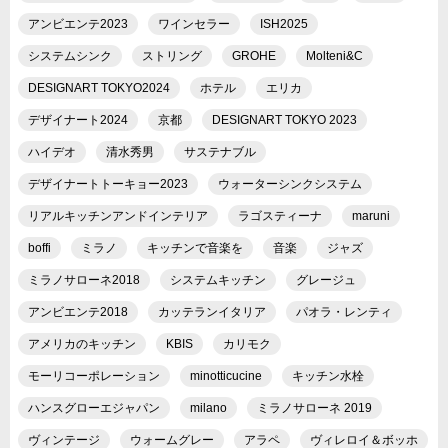
アンビエンテ2023
ワインセラー
ISH2025
システムシンク
ストリング
GROHE
Molteni&C
DESIGNART TOKYO2024
ホテル
エリカ
デザイナート2024
京都
DESIGNART TOKYO 2023
ハイデオ
清水秀男
サステナブル
デザイナートトーキョー2023
ウォーターシンクシステム
リアルキッチンアンドインテリア
ラゴスティーナ
maruni
boffi
ミラノ
キッチンで音楽を
音楽
ジャズ
ミラノサローネ2018
システムキッチン
グレージュ
アンビエンテ2018
カッテランイタリア
パオラ・レンティ
アメリカのキッチン
KBIS
カリモク
モーリコーポレーション
minotticucine
キッチン水栓
ハンスグローエジャパン
milano
ミラノサローネ 2019
ヴィンテージ
ウォームグレー
アラペ
ヴィレロイ＆ボッホ