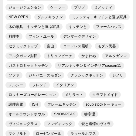
ジョージジェンセン
ケーラー
ブリゾ
ミノッティ
NEW OPEN
グルメキッチン
ミノッティ、キッチンと選ぶ家具
木の家具、キッチンと選ぶ家具
キッチンと
ファームハウス
料理本
フィン・ユール
デンマークデザイン
セラミックトップ
富山
コードレス照明
モダン民芸
アルタガンマ財団
トリュフビーチ
かまわぬ
アルタガンマ
ガストロミックキッチン
リアルキッチン＆インテリアseason11
ソファ
ジャパニーズモダン
クラシックキッチン
ジノリ
メルシー
フレンチ
イタリアン
ロッキーズコーポレーション
メリラット
クラフトメイド
調理家電
ISH
フレームキッチン
soup stockトーキョー
オールラウンドボウル
SNOWPEAK
柳宗理
ヴィジョングラス
フレディレック
愛と追憶のヴィラ
マクサルト
ローゼンダール
ラッセルホブス