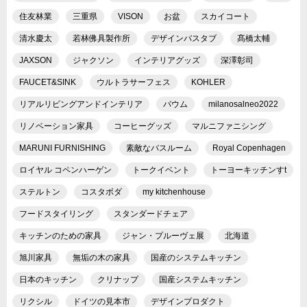
住友林業
三重県
VISON
お盆
スカイコート
清水慶太
若林佛具製作所
デザインバスタブ
髙橋太輔
JAXSON
ジャクソン
インテリアグッズ
深澤彰司
FAUCET&SINK
ウルトラサーフェス
KOHLER
リアルリビングアンドインテリア
バウム
milanosalneo2022
リノベーション家具
コーヒーグッズ
マルニファニシング
MARUNI FURNISHING
素敵なバスルーム
Royal Copenhagen
ロイヤル コペンハーゲン
トークイベント
トーヨーキッチンすt
ステルトン
コスタボダ
my kitchenhouse
フードスタイリング
スタンダードチェア
キッチンのための家具
ジャン・プルーヴェ展
北海道
旭川家具
無垢の木の家具
国産のシステムキッチン
日本のキッチン
クリナップ
国産システムキッチン
リクシル
ドイツの見本市
デザインプロダクト