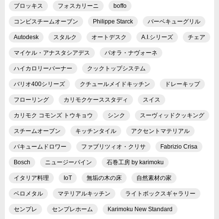
ブロッキス
フォスカリーニ
boffo
コンビスチームオーブン
Philippe Starck
バーベキューグリル
Autodesk
スタルク
オートデスク
A.I.シリーズ
チェア
マイケル・アナスタシアデス
パオラ・ナヴォーネ
ハイカロリーバーナー
クックトップシステム
バリオ400シリーズ
クチュールメイドキッチン
ドレーキップ
フローリング
カリモクケーススタディ
スイス
カリモク コモンズ トウキョウ
シンク
スーヴィッドクッキング
スチームオーブン
キッチンタイル
アクセントマテリアル
バキュームドロワー
ファブリツィオ・クリサ
Fabrizio Crisa
Bosch
ニュージーパイン
石巻工房 by karimoku
イタリア料理
IoT
無垢の木の床
自然素材の家
ベロメタル
マテリアルキッチン
ライトボックスギャラリー
センプレ
センプレホーム
Karimoku New Standard