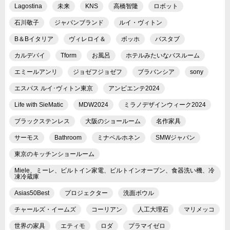
Lagostina
未来
KNS
高橋智隆
ロボット
石川敬子
ジャパンブランド
ルイ・ヴィトン
B＆Bイタリア
ヴィレロイ＆
ボッホ
バスタブ
カルデバイ
Tform
お風呂
ホテルみたいなバスルーム
エミールアンリ
ジョゼフジョゼフ
ブラバンシア
sony
エスパス ルイ･ヴィトン東京
アンビエンテ2024
Life with SieMatic
MDW2024
ミラノデザインウィーク2024
ブラックステンレス
大阪のショールーム
名作家具
サーモス
Bathroom
ミナペルホネン
SMWジャパン
東京のキッチンショールーム
Miele、ミーレ、ビルトイン家電、ビルトインオーブン、食器洗い機、冷
凍冷蔵庫
Asias50Best
プロジェクター
洗面ボウル
チャールズ・イームズ
コーリアン
人工大理石
マリメッコ
世界の家具
エティモ
ロダ
プラマイゼロ