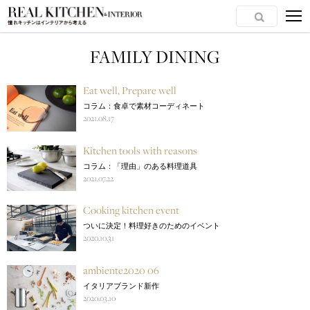
FAMILY DINING
Eat well, Prepare well
コラム：食卓で素材コーディネート
2021.08.17
Kitchen tools with reasons
コラム：「理由」のある料理道具
2021.07.22
Cooking kitchen event
ついに決定！料理好きのためのイベント
2020.10.31
ambiente2020 06
イタリアブランド新作
2020.03.10