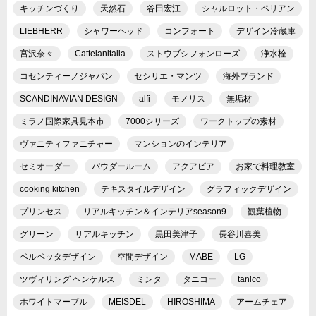
キッチンづくり
天然石
谷田宏江
シャルロット・ペリアン
LIEBHERR
シャワーヘッド
コンフォート
デザイン冷蔵庫
宮沢奈々
Cattelanitalia
ストウブシフォンローズ
浄水栓
コセンティーノジャパン
セシリエ・マンツ
海外ブランド
SCANDINAVIAN DESIGN
alfi
モノリス
無垢材
ミラノ国際家具見本市
7000シリーズ
ワークトップの素材
ヴァニティファニチャー
マンションのインテリア
セミオーダー
パウダールーム
アクアピア
お家で料理教室
cooking kitchen
テキスタイルデザイン
グラフィックデザイン
プリンセス
リアルキッチン＆インテリアseason9
観葉植物
グリーン
リアルキッチン
黒田美津子
長谷川喜美
ベルベッタデザイン
空間デザイン
MABE
LG
ツヴィリング ヘンケルス
ミンタ
タニコー
tanico
ホワイトマーブル
MEISDEL
HIROSHIMA
アームチェア