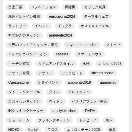
富士工業
リノベーション
掃除機
カリモク家具
海外ビルトイン機器
eurocucina2024
テーブルウェア
ランドリー
イベント
イッタラ
オスモ＆エーデル
料理好きのキッチン
ambiente2024
世界のプレミアムキッチン家電
beyond the pradise
ストゥブ
ロイヤルコペンハーゲン
cassina
スマートハウス
キッチン家電
タイムアンドスタイル
水栓
ambiente2023
デザイン家電
デザイン
デュラビット
kitchen house
Caesarstone
読者イベント
ambiente2019
gaggenau
ダイニングテーブル
タイル
グレイッシュ
自分らしいキッチン
ヴィトラ
イタリアブランド家具
IHクッキングヒーター
amstylekitchen
DADA
ショールーム
クッキングキッチン
トレビーノ
東レ
HIDEO
Kartell
フロス
エウロクチーナ2026
家具