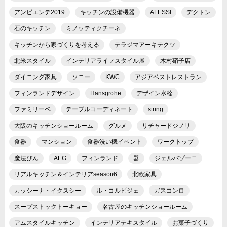
アンビエンテ2019
キッチンの設備機器
ALESSI
デクトン
石のキッチン
ミノッティクチーネ
キッチンから家づくりを考える
テラジマアーキテクツ
北米スタイル
インテリアライフスタイル展
木村硝子店
ダイニング家具
ソニー
KWC
アジアベストレストラン
フィンランドデザイン
Hansgrohe
デザイン水栓
ファミリーベ
テーブルコーディネート
string
大阪のキッチンショールーム
グルメ
リチャードジノリ
食器
マンション
食器洗い機イベント
ワークトップ
魔法びん
AEG
フィンランド
器
ジェルバゾーニ
リアルキッチン＆インテリアseason6
北欧家具
カッシーナ・イクスシー
ル・コルビジェ
ガスコンロ
スープストックトーキョー
名古屋のキッチンショールーム
アムスタイルキッチン
インテリアテキスタイル
お菓子づくり