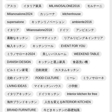
アスコ
イタリア家具
MILANOSALONE2016
モルテーニ
Milanosalone2024
カッシーナ
kitchenhouse
supersalone
キッチンリノベーション
ambiente2016
イタリア
Milanosalone2018
ドイツ
アンビエンテ
素敵なキッチン
ジーマティック
リアルリビング＆インテリア
輸入キッチン
キッチンツール
EVENT FOR YOU
ミラノサローネ2024
美しいバスルーム
WEEKEND TABLE
DANISH DESIGN
キッチンと選ぶ家具
食器洗い機
ビルトイン家電
北欧雑貨
カスタムキッチン
北欧インテリア
FOOD CULTURE
ミーレ
ミラノサローネ
LIVING IDEAS
マイキッチンハウス
小学館
イタリアキッチン
ドイツキッチン
Interior kitchen for free
海外ブランドキッチン
人生を変えるINTERIOR KITCHEN
BRAND FURNITURE
今どきキッチンの基礎知識