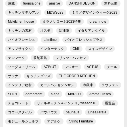
連載
fuorisalone
amstye
DANSHI DESIGN
無料公開
キッチンマテルアル
MDW2023
ミラノデザインウィーク2023
Mykitchen house
ミラノサローネ2023特集
dreamnote
キッチンの素材
オスモ
冷凍庫
イタリアンタイル
バイオフレッシュ
allmilmo
バイオフレッシュプラス
アップサイクル
インターテック
Chiil
スイスデザイン
デンマーク
収納家具
フリッツ・ハンセン
ソーダストリーム
AZIMUT
フジオー
ACTUS
チール
サウナ
キッチングッズ
THE ORDER KITCHEN
インテリア建材
カールハンセン＆サン
冷蔵庫
ラウフェン
SDGs
dornbracht
alape
MAROU
Aroma Fresco
チョコレート
リアルキッチン＆インテリアseason10
展覧会
コウベスタイル
バウハウス
bauhaus
LineaTarala
モジュールシェルフ
アアルケ
String Furniture