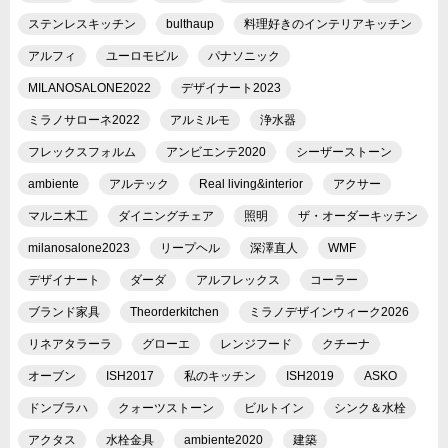
ステンレスキッチン
bulthaup
料理好きのインテリアキッチン
アルフィ
ユーロモビル
パナソニック
MILANOSALONE2022
デザイナート2023
ミラノサローネ2022
アルミルモ
浄水器
フレックスフォルム
アンビエンテ2020
シーザーストーン
ambiente
アルテック
Real living&interior
アクサー
マルニ木工
ダイニングチェア
照明
ザ・オーダーキッチン
milanosalone2023
リープヘル
深澤直人
WMF
デザイナート
ダーダ
アルフレックス
コーラー
ブランド家具
Theorderkitchen
ミラノデザインウィーク2026
リネアタラーラ
グローエ
レンジフード
クチーナ
オーブン
ISH2017
私のキッチン
ISH2019
ASKO
ドンブラハ
クォーツストーン
ビルトイン
シンク＆水栓
アクタス
水栓金具
ambiente2020
建築