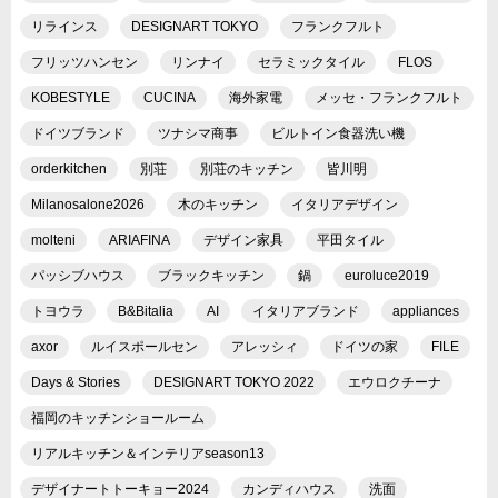
リラインス
DESIGNART TOKYO
フランクフルト
フリッツハンセン
リンナイ
セラミックタイル
FLOS
KOBESTYLE
CUCINA
海外家電
メッセ・フランクフルト
ドイツブランド
ツナシマ商事
ビルトイン食器洗い機
orderkitchen
別荘
別荘のキッチン
皆川明
Milanosalone2026
木のキッチン
イタリアデザイン
molteni
ARIAFINA
デザイン家具
平田タイル
パッシブハウス
ブラックキッチン
鍋
euroluce2019
トヨウラ
B&Bitalia
AI
イタリアブランド
appliances
axor
ルイスポールセン
アレッシィ
ドイツの家
FILE
Days & Stories
DESIGNART TOKYO 2022
エウロクチーナ
福岡のキッチンショールーム
リアルキッチン＆インテリアseason13
デザイナートトーキョー2024
カンディハウス
洗面