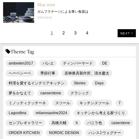
Blue mist
ガムフラテージによる青い食器は
2019.03.05
1
2
3
4
NEXT
Theme Tag
ambieten2017
バレエ
ティンバーヤード
DE
ヘーベシーベ
季節行事
若林佛具製作所、清水慶太
料理を愛するインテリアキッチン
Stories
Days
夢をかなえて
caeserstone
クラシック
ミノッティクッチーネ
スツール
キッチンスツール
7
Lagositina
milanosaolne2024
キッチンから考える家づくり
センプレギャラリー
高橋大輔
h
バニラ色
caserstone
ORDER KITCHEN
NORDIC DESIGN
ハンスJ.ウェグナー