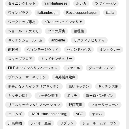
ダイニングセット
frankfurtmesse
ホレカ
ツヴィーゼル
ワイングラス
italiandesign
Royalcoppenhagen
ittalla
ワークトップ素材
グレイッシュインテリア
ショールームめぐり
プロの厨房
整理術
キッチンショールーム
anbiente
サスティナビリティ
南村弾
ヴィンテージウッド
セカンドハウス
ミンクグレー
スキップフロア
ミッドセンチュリー
FILE キッチン＆リノベーション
ファイル
グレーキッチン
プロシューマーキッチン
海外製冷蔵庫
夢をかなえたインテリアキッチン
黒いキッチン
キッチン実例
キッチン探し
キッチン照明
ボッチ
ヨーロピンモダン
リアルキッチン＆リノベーション
野口英世
フォーリサローネ
ニトムズ
HARU stuck-on desing;
AGC
ヤマハ
川島織物
テイオー産業
リブラン
ショールームオープン