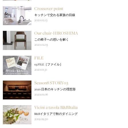
Crossover point
キッチンで交わる家族の目線
2020.02.13
Our chair-HIROSHIMA
この椅子への想いを解く
2020.02.03
FILE
03 FILE［ファイル］
2020.01.31
Season8 STORY03
2020 日本のキッチンの理想形
2020.01.06
Vicini a tavola B&BItalia
B&Bイタリアで秋のダイニング
2019.09.30