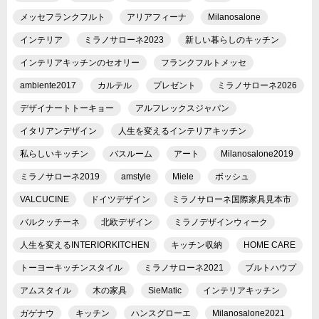
メッセフランクフルト
アリアフィーナ
Milanosalone
インテリア
ミラノサローネ2023
新しい暮らしのキッチン
インテリアキッチンのセオリー
フランクフルトメッセ
ambiente2017
カルテル
プレゼント
ミラノサローネ2026
デザイナートトーキョー
アルフレックスジャパン
イタリアンデザイン
人生を変えるインテリアキッチン
私らしいキッチン
バスルーム
アート
Milanosalone2019
ミラノサローネ2019
amstyle
Miele
ボッシュ
VALCUCINE
ドイツデザイン
ミラノサローネ国際家具見本市
バルクッチーネ
北欧デザイン
ミラノデザインウィーク
人生を変えるINTERIORKITCHEN
キッチン収納
HOME CARE
トーヨーキッチンスタイル
ミラノサローネ2021
ブルトハウプ
アムスタイル
木の家具
SieMatic
インテリアキッチン
ガゲナウ
キッチン
ハンスグローエ
Milanosalone2021