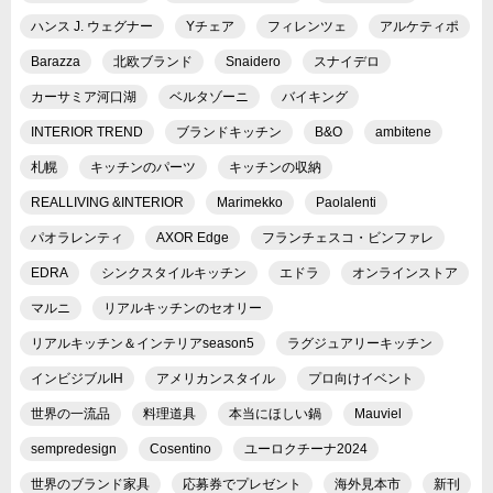
ハンス J. ウェグナー
Yチェア
フィレンツェ
アルケティポ
Barazza
北欧ブランド
Snaidero
スナイデロ
カーサミア河口湖
ベルタゾーニ
バイキング
INTERIOR TREND
ブランドキッチン
B&O
ambitene
札幌
キッチンのパーツ
キッチンの収納
REALLIVING &INTERIOR
Marimekko
Paolalenti
パオラレンティ
AXOR Edge
フランチェスコ・ビンファレ
EDRA
シンクスタイルキッチン
エドラ
オンラインストア
マルニ
リアルキッチンのセオリー
リアルキッチン＆インテリアseason5
ラグジュアリーキッチン
インビジブルIH
アメリカンスタイル
プロ向けイベント
世界の一流品
料理道具
本当にほしい鍋
Mauviel
sempredesign
Cosentino
ユーロクチーナ2024
世界のブランド家具
応募券でプレゼント
海外見本市
新刊