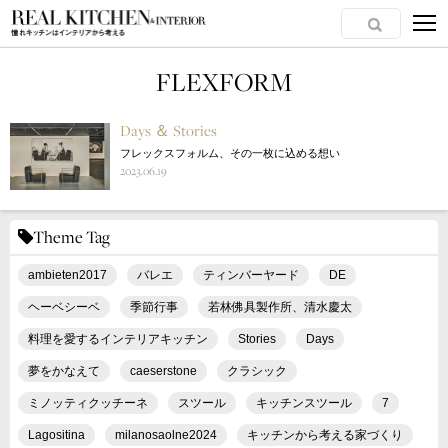
FLEXFORM
Days ＆ Stories
フレックスフォルム、その一枚に込める想い
2023.06.19
Theme Tag
ambieten2017
バレエ
ティンバーヤード
DE
ヘーベシーベ
季節行事
若林佛具製作所、清水慶太
料理を愛するインテリアキッチン
Stories
Days
夢をかなえて
caeserstone
クラシック
ミノッティクッチーネ
スツール
キッチンスツール
7
Lagositina
milanosaolne2024
キッチンから考える家づくり