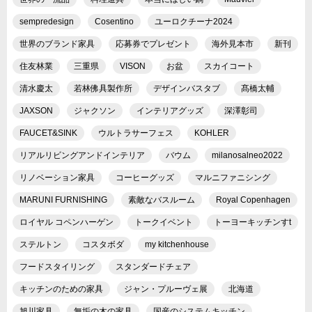
sempredesign
Cosentino
ユーロクチーナ2024
世界のブランド家具
応募券でプレゼント
海外見本市
新刊
住友林業
三重県
VISON
お盆
スカイコート
清水慶太
若林佛具製作所
デザインバスタブ
髙橋太輔
JAXSON
ジャクソン
インテリアグッズ
深澤彰司
FAUCET&SINK
ウルトラサーフェス
KOHLER
リアルリビングアンドインテリア
バウム
milanosalneo2022
リノベーション家具
コーヒーグッズ
マルニファニシング
MARUNI FURNISHING
素敵なバスルーム
Royal Copenhagen
ロイヤル コペンハーゲン
トークイベント
トーヨーキッチンすt
ステルトン
コスタボダ
my kitchenhouse
フードスタイリング
スタンダードチェア
キッチンのための家具
ジャン・プルーヴェ展
北海道
旭川家具
無垢の木の家具
国産のシステムキッチン