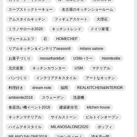
スープストックトーキョー
名古屋のキッチンショールーム
アムスタイルキッチン
フィギュアスケート
大理石
ミラノサローネ2020
キッチントレンド
ドイツ家電
ヴェーエムエフ
石
HOMECHEF
リアルキッチン＆インテリアseason8
milano salone
お菓子づくり
messefrankfurt
USMハラー
Heimtextile
北沢産業
キッチンカウンター
USM
マテリアル
パンづくり
インテリアテキスタイル
アートなキッチン
料理好き
dream note
福岡
REALKITCHEN&INTERIOR
ambiente2018
スウェーデン
洗濯機
食器洗い機イベント2018
建築家住宅
kitchen house
キッチンマテリアル
サイルストーン
ビルトインオーブン
ハイムテキスタイル
MILANOSALONE2020
ボッフィ
MILANO SALONE2018
コセンティーノ
清水克一郎