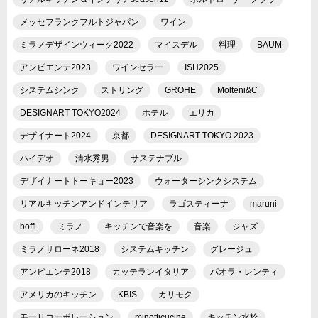
メッセフランクフルトジャパン
ワイン
ミラノデザインウィーク2022
マイスデル
料理
BAUM
アンビエンテ2023
ワインセラー
ISH2025
システムシンク
ストリング
GROHE
Molteni&C
DESIGNART TOKYO2024
ホテル
エリカ
デザイナート2024
京都
DESIGNART TOKYO 2023
ハイデオ
清水秀男
サステナブル
デザイナートトーキョー2023
ウォーターシンクシステム
リアルキッチンアンドインテリア
ラゴスティーナ
maruni
boffi
ミラノ
キッチンで音楽を
音楽
ジャズ
ミラノサローネ2018
システムキッチン
グレージュ
アンビエンテ2018
カッテランイタリア
パオラ・レンティ
アメリカのキッチン
KBIS
カリモク
モーリコーポレーション
minotticucine
キッチン水栓