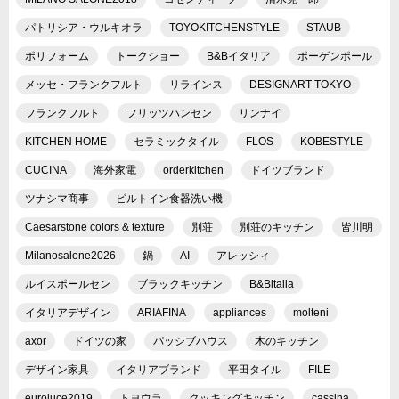
パトリシア・ウルキオラ
TOYOKITCHENSTYLE
STAUB
ポリフォーム
トークショー
B&Bイタリア
ポーゲンポール
メッセ・フランクフルト
リラインス
DESIGNART TOKYO
フランクフルト
フリッツハンセン
リンナイ
KITCHEN HOME
セラミックタイル
FLOS
KOBESTYLE
CUCINA
海外家電
orderkitchen
ドイツブランド
ツナシマ商事
ビルトイン食器洗い機
Caesarstone colors & texture
別荘
別荘のキッチン
皆川明
Milanosalone2026
鍋
AI
アレッシィ
ルイスポールセン
ブラックキッチン
B&Bitalia
イタリアデザイン
ARIAFINA
appliances
molteni
axor
ドイツの家
パッシブハウス
木のキッチン
デザイン家具
イタリアブランド
平田タイル
FILE
euroluce2019
トヨウラ
クッキングキッチン
cassina