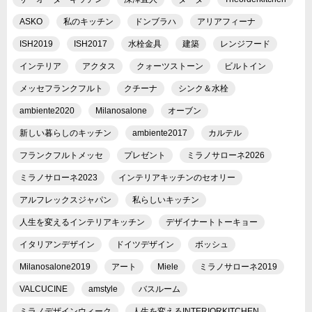
ASKO
私のキッチン
ドンブラハ
アリアフィーナ
ISH2019
ISH2017
水栓金具
建築
レンジフード
インテリア
アクタス
クォーツストーン
ビルトイン
メッセフランクフルト
クチーナ
シンク＆水栓
ambiente2020
Milanosalone
オーブン
新しい暮らしのキッチン
ambiente2017
カルテル
フランクフルトメッセ
プレゼント
ミラノサローネ2026
ミラノサローネ2023
インテリアキッチンのセオリー
アルフレックスジャパン
私らしいキッチン
人生を変えるインテリアキッチン
デザイナートトーキョー
イタリアンデザイン
ドイツデザイン
ボッシュ
Milanosalone2019
アート
Miele
ミラノサローネ2019
VALCUCINE
amstyle
バスルーム
ミラノデザインウィーク
人生を変えるINTERIORKITCHEN