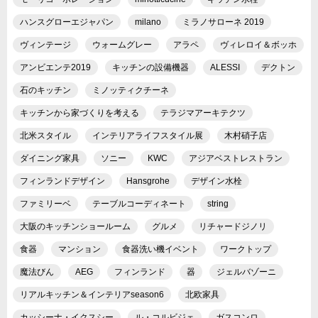
ハンスグローエジャパン
milano
ミラノサローネ 2019
ヴィンテージ
ウォームグレー
アラペ
ヴィレロイ＆ボッホ
アンビエンテ2019
キッチンの設備機器
ALESSI
デクトン
石のキッチン
ミノッティクチーネ
キッチンから家づくりを考える
テラジマアーキテクツ
北米スタイル
インテリアライフスタイル展
木村硝子店
ダイニング家具
ソニー
KWC
アジアベストレストラン
フィンランドデザイン
Hansgrohe
デザイン水栓
ファミリーベ
テーブルコーディネート
string
大阪のキッチンショールーム
グルメ
リチャードジノリ
食器
マンション
食器洗い機イベント
ワークトップ
魔法びん
AEG
フィンランド
器
ジェルバゾーニ
リアルキッチン＆インテリアseason6
北欧家具
カッシーナ・イクスシー
ル・コルビジェ
ガスコンロ