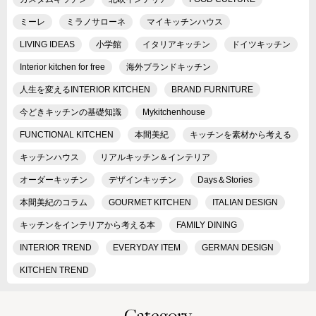
ミーレ
ミラノサローネ
マイキッチンハウス
LIVING IDEAS
小学館
イタリアキッチン
ドイツキッチン
Interior kitchen for free
海外ブランドキッチン
人生を変えるINTERIOR KITCHEN
BRAND FURNITURE
今どきキッチンの基礎知識
Mykitchenhouse
FUNCTIONAL KITCHEN
本間美紀
キッチンを素材から考える
キッチンハウス
リアルキッチン＆インテリア
オーダーキッチン
デザインキッチン
Days＆Stories
本間美紀のコラム
GOURMET KITCHEN
ITALIAN DESIGN
キッチンをインテリアから考える本
FAMILY DINING
INTERIOR TREND
EVERYDAY ITEM
GERMAN DESIGN
KITCHEN TREND
Category