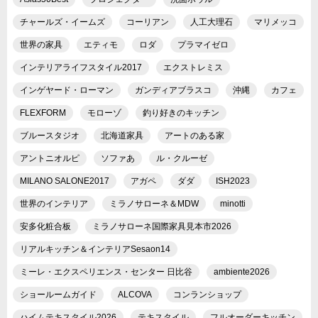
チャールズ・イームズ
コーリアン
人工大理石
マリメッコ
世界の家具
エティモ
ロダ
プラマイゼロ
インテリアライフスタイル2017
エクストレミス
インゲヤード・ローマン
ガンディアブラスコ
沖縄
カフェ
FLEXFORM
モローゾ
釣り好きのキッチン
ブルースタジオ
北海道家具
アートのある家
アントニオルピ
ソファあ
ル・クルーゼ
MILANO SALONE2017
アガペ
ダダ
ISH2023
世界のインテリア
ミラノサローネ＆MDW
minotti
安多化粧合板
ミラノサローネ国際家具見本市2026
リアルキッチン＆インテリアSesaon14
ミーレ・エクスペリエンス・センター 日比谷
ambiente2026
ショールームガイド
ALCOVA
コンランショップ
ハイムテキスタイル2026
テキスタイル
フルオーダーキッチン