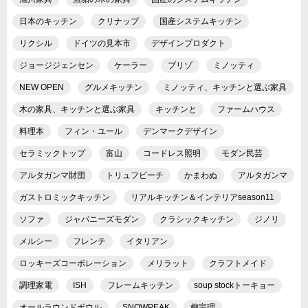
日本のキッチン
クリナップ
国産システムキッチン
リクシル
ドイツの見本市
デザインプロダクト
ジョージジェンセン
ケーラー
ブリゾ
ミノッティ
NEW OPEN
グルメキッチン
ミノッティ、キッチンと選ぶ家具
木の家具、キッチンと選ぶ家具
キッチンと
ファームハウス
料理本
フィン・ユール
デンマークデザイン
セラミックトップ
富山
コードレス照明
モダン民芸
アルタガンマ財団
トリュフビーチ
かまわぬ
アルタガンマ
ガストロミックキッチン
リアルキッチン＆インテリアseason11
ソファ
ジャパニーズモダン
クラシックキッチン
ジノリ
メルシー
フレンチ
イタリアン
ロッキーズコーポレーション
メリラット
クラフトメイド
調理家電
ISH
フレームキッチン
soup stockトーキョー
オールラウンドボウル
SNOWPEAK
柳宗理