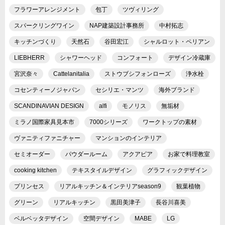
フラワーアレンジメント
包丁
ツヴィリング
スパークリングワイン
NAP建築設計事務所
中村拓志
キッチンづくり
天然石
谷田宏江
シャルロット・ペリアン
LIEBHERR
シャワーヘッド
コンフォート
デザイン冷蔵庫
宮沢奈々
Cattelanitalia
ストウブシフォンローズ
浄水栓
コセンティーノジャパン
セシリエ・マンツ
海外ブランド
SCANDINAVIAN DESIGN
alfi
モノリス
無垢材
ミラノ国際家具見本市
7000シリーズ
ワークトップの素材
ヴァニティファニチャー
マンションのインテリア
セミオーダー
パウダールーム
アクアピア
お家で料理教室
cooking kitchen
テキスタイルデザイン
グラフィックデザイン
プリンセス
リアルキッチン＆インテリアseason9
観葉植物
グリーン
リアルキッチン
黒田美津子
長谷川喜美
ベルベッタデザイン
空間デザイン
MABE
LG