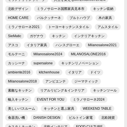
北欧デザイン
ミラノサローネ国際家具見本市
キッチン収納
HOME CARE
バルクッチーネ
ブルトハウプ
木の家具
ミラノサローネ2021
トーヨーキッチンスタイル
アムスタイル
SieMatic
ガゲナウ
キッチン
インテリアキッチン
アスコ
イタリア家具
ハンスグローエ
Milanosalone2021
モルテーニ
Milanosalone2024
MILANOSALONE2016
カッシーナ
supersalone
キッチンリノベーション
ambiente2016
kitchenhouse
イタリア
ドイツ
Milanosalone2018
アンビエンテ
ジーマティック
素敵なキッチン
リアルリビング＆インテリア
キッチンツール
輸入キッチン
EVENT FOR YOU
ミラノサローネ2024
美しいバスルーム
キッチンと選ぶ家具
WEEKEND TABLE
食器洗い機
DANISH DESIGN
ビルトイン家電
北欧雑貨
カスタムキッチン
北欧インテリア
FOOD CULTURE