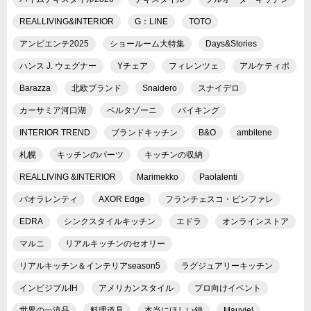
REALLIVING&INTERIOR
G：LINE
TOTO
アンビエンテ2025
ショールーム大特集
Days&Stories
ハンス J. ウェグナー
Yチェア
フィレンツェ
アルケティポ
Barazza
北欧ブランド
Snaidero
スナイデロ
カーサミア河口湖
ベルタゾーニ
バイキング
INTERIOR TREND
ブランドキッチン
B&O
ambitene
札幌
キッチンのパーツ
キッチンの収納
REALLIVING &INTERIOR
Marimekko
Paolalenti
パオラレンティ
AXOR Edge
フランチェスコ・ビンファレ
EDRA
シンクスタイルキッチン
エドラ
オンラインストア
マルニ
リアルキッチンのセオリー
リアルキッチン＆インテリアseason5
ラグジュアリーキッチン
インビジブルIH
アメリカンスタイル
プロ向けイベント
世界の一流品
料理道具
本当にほしい鍋
Mauviel