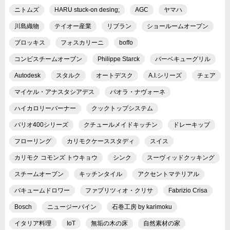
ニトムズ
HARU stuck-on desing;
AGC
ヤマハ
川島織物
テイオー産業
リブラン
ショールームオープン
ブロッキス
フォスカリーニ
boffo
コンビスチームオーブン
Philippe Starck
バーベキューグリル
Autodesk
スタルク
オートデスク
A.I.シリーズ
チェア
マイケル・アナスタシアデス
パオラ・ナヴォーネ
ハイカロリーバーナー
クックトップシステム
バリオ400シリーズ
クチュールメイドキッチン
ドレーキップ
フローリング
カリモクケーススタディ
スイス
カリモク コモンズ トウキョウ
シンク
スーヴィッドクッキング
スチームオーブン
キッチンタイル
アクセントマテリアル
バキュームドロワー
ファブリツィオ・クリサ
Fabrizio Crisa
Bosch
ニュージーパイン
石巻工房 by karimoku
イタリア料理
IoT
無垢の木の床
自然素材の家