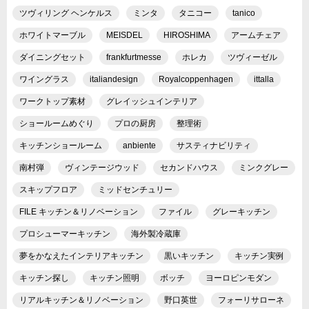
ツヴィリング ヘンケルス
ミンタ
タニコー
tanico
ホワイトマーブル
MEISDEL
HIROSHIMA
アームチェア
ダイニングセット
frankfurtmesse
ホレカ
ツヴィーゼル
ワイングラス
italiandesign
Royalcoppenhagen
ittalla
ワークトップ素材
グレイッシュインテリア
ショールームめぐり
プロの厨房
整理術
キッチンショールーム
anbiente
サスティナビリティ
南村弾
ヴィンテージウッド
セカンドハウス
ミンクグレー
スキップフロア
ミッドセンチュリー
FILE キッチン＆リノベーション
ファイル
グレーキッチン
プロシューマーキッチン
海外製冷蔵庫
夢をかなえたインテリアキッチン
黒いキッチン
キッチン実例
キッチン探し
キッチン照明
ボッチ
ヨーロピンモダン
リアルキッチン＆リノベーション
野口英世
フォーリサローネ