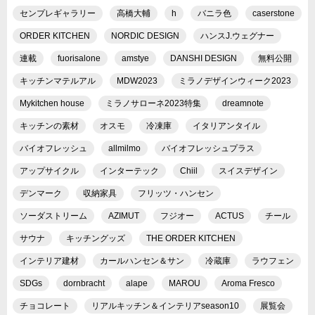
センプレギャラリー
高橋大輔
h
バニラ色
caserstone
ORDER KITCHEN
NORDIC DESIGN
ハンスJ.ウェグナー
連載
fuorisalone
amstye
DANSHI DESIGN
無料公開
キッチンマテルアル
MDW2023
ミラノデザインウィーク2023
Mykitchen house
ミラノサローネ2023特集
dreamnote
キッチンの素材
オスモ
冷凍庫
イタリアンタイル
バイオフレッシュ
allmilmo
バイオフレッシュプラス
アップサイクル
インターテック
Chiil
スイスデザイン
デンマーク
収納家具
フリッツ・ハンセン
ソーダストリーム
AZIMUT
フジオー
ACTUS
チール
サウナ
キッチングッズ
THE ORDER KITCHEN
インテリア建材
カールハンセン＆サン
冷蔵庫
ラウフェン
SDGs
dornbracht
alape
MAROU
Aroma Fresco
チョコレート
リアルキッチン＆インテリアseason10
展覧会