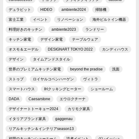
デュラビット
HIDEO
ambiente2024
掃除機
富士工業
イベント
リノベーション
海外ビルトイン機器
料理好きのキッチン
ambiente2023
ランドリー
キッチン家電
デザイン家電
テーブルウェア
オスモ＆エーデル
DESIGNART TOKYO 2022
カンディハウス
デザイン
タイムアンドスタイル
世界のプレミアムキッチン家電
beyond the pradise
洗面
ストゥブ
ロイヤルコペンハーゲン
ヴィトラ
スマートハウス
IHクッキングヒーター
ショールーム
DADA
Caesarstone
エウロクチーナ
デザイナートトーキョー2024
カリモク家具
イタリアブランド家具
gaggenau
リアルキッチン＆インテリアseason13
福岡のキッチンショールーム
読者イベント
グレイッシュ