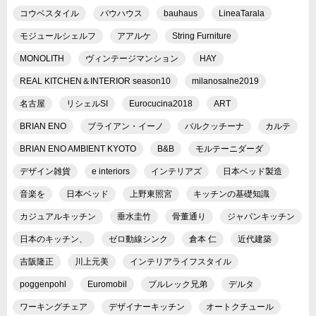
コウベスタイル
バウハウス
bauhaus
LineaTarala
モジュールシェルフ
アアルケ
String Furniture
MONOLITH
ヴィンテージマンション
HAY
REAL KITCHEN＆INTERIOR season10
milanosalne2019
名古屋
リシェルSI
Eurocucina2018
ART
BRIAN ENO
ブライアン・イーノ
バルクッチーナ
カルテ
BRIAN ENO AMBIENT KYOTO
B&B
モルテーニダーダ
デザイン雑貨
e interiors
インテリアズ
日本ベッド製造
音楽を
日本ベッド
上野東照宮
キッチンの基礎知識
カジュアルキッチン
垂水圭竹
骨董通り
ジャパンキッチン
日本のキッチン、
ゼロ動線シンク
倉本 仁
近代建築
吉阪隆正
川上元美
インテリアライフスタイル
poggenpohl
Euromobil
ブルレック兄弟
デルタ
ワーキングチェア
デザイナーキッチン
オートクチュール