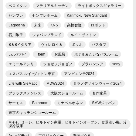
ベロメタル
マテリアルキッチン
ライトボックスギャラリー
センプレ
センプレホーム
Karimoku New Standard
Lagostina
未来
KNS
高橋智隆
ロボット
石川敬子
ジャパンブランド
ルイ・ヴィトン
B＆Bイタリア
ヴィレロイ＆
ボッホ
バスタブ
カルデバイ
Tform
お風呂
ホテルみたいなバスルーム
エミールアンリ
ジョゼフジョゼフ
ブラバンシア
sony
エスパス ルイ･ヴィトン東京
アンビエンテ2024
Life with SieMatic
MDW2024
ミラノデザインウィーク2024
ブラックステンレス
大阪のショールーム
名作家具
サーモス
Bathroom
ミナペルホネン
SMWジャパン
東京のキッチンショールーム
Miele、ミーレ、ビルトイン家電、ビルトインオーブン、食器洗い機、冷
凍冷蔵庫
Asias50Best
プロジェクター
洗面ボウル