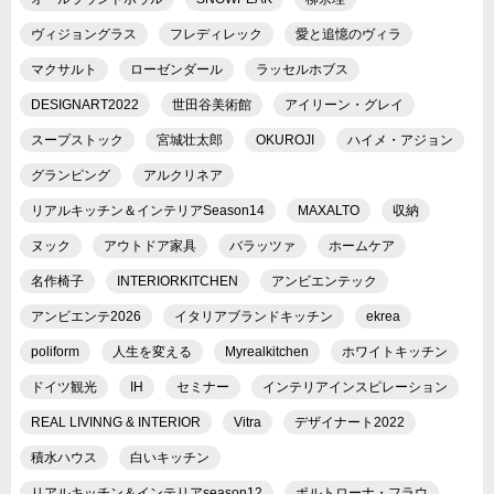
ヴィジョングラス
フレディレック
愛と追憶のヴィラ
マクサルト
ローゼンダール
ラッセルホブス
DESIGNART2022
世田谷美術館
アイリーン・グレイ
スープストック
宮城壮太郎
OKUROJI
ハイメ・アジョン
グランピング
アルクリネア
リアルキッチン＆インテリアSeason14
MAXALTO
収納
ヌック
アウトドア家具
バラッツァ
ホームケア
名作椅子
INTERIORKITCHEN
アンビエンテック
アンビエンテ2026
イタリアブランドキッチン
ekrea
poliform
人生を変える
Myrealkitchen
ホワイトキッチン
ドイツ観光
IH
セミナー
インテリアインスピレーション
REAL LIVINNG & INTERIOR
Vitra
デザイナート2022
積水ハウス
白いキッチン
リアルキッチン＆インテリアseason12
ポルトローナ・フラウ