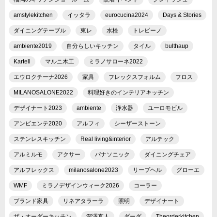
amstylekitchen
イッタラ
eurocucina2024
Days & Stories
ダイニングテーブル
東レ
水栓
トレビーノ
ambiente2019
自分らしいキッチン
タイル
bulthaup
Kartell
マルニ木工
ミラノサローネ2022
エウロクチーナ2026
家具
フレックスフォルム
フロス
MILANOSALONE2022
料理好きのインテリアキッチン
デザイナート2023
ambiente
浄水器
ユーロモビル
アンビエンテ2020
アルフィ
シーザーストーン
ステンレスキッチン
Real living&interior
アルテック
アルミルモ
アクサー
パナソニック
ダイニングチェア
アルフレックス
milanosalone2023
リープヘル
グローエ
WMF
ミラノデザインウィーク2026
コーラー
ブランド家具
リネアタラーラ
照明
デザイナート
ザ・オーダーキッチン
深澤直人
ダーダ
Theorderkitchen