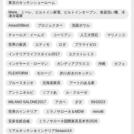
東京のキッチンショールーム
Miele、ミーレ、ビルトイン家電、ビルトインオーブン、食器洗い機、冷
凍冷蔵庫
Asias50Best
プロジェクター
洗面ボウル
チャールズ・イームズ
コーリアン
人工大理石
マリメッコ
世界の家具
エティモ
ロダ
プラマイゼロ
インテリアライフスタイル2017
エクストレミス
インゲヤード・ローマン
ガンディアブラスコ
沖縄
カフェ
FLEXFORM
モローゾ
釣り好きのキッチン
ブルースタジオ
北海道家具
アートのある家
アントニオルピ
ソファあ
ル・クルーゼ
MILANO SALONE2017
アガペ
ダダ
ISH2023
世界のインテリア
ミラノサローネ＆MDW
minotti
安多化粧合板
ミラノサローネ国際家具見本市2026
リアルキッチン＆インテリアSesaon14