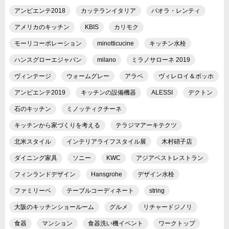
アンビエンテ2018
カッテランイタリア
パオラ・レンティ
アメリカのキッチン
KBIS
カリモク
モーリコーポレーション
minotticucine
キッチン水栓
ハンスグローエジャパン
milano
ミラノサローネ 2019
ヴィンテージ
ウォームグレー
アラペ
ヴィレロイ＆ボッホ
アンビエンテ2019
キッチンの設備機器
ALESSI
デクトン
石のキッチン
ミノッティクチーネ
キッチンから家づくりを考える
テラジマアーキテクツ
北米スタイル
インテリアライフスタイル展
木村硝子店
ダイニング家具
ソニー
KWC
アジアベストレストラン
フィンランドデザイン
Hansgrohe
デザイン水栓
ファミリーベ
テーブルコーディネート
string
大阪のキッチンショールーム
グルメ
リチャードジノリ
食器
マンション
食器洗い機イベント
ワークトップ