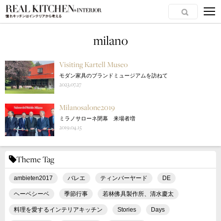
milano
Visiting Kartell Museo
モダン家具のブランドミュージアムを訪ねて
2023.07.27
Milanosalone2019
ミラノサローネ閉幕 来場者増
2019.04.15
Theme Tag
ambieten2017
バレエ
ティンバーヤード
DE
ヘーベシーベ
季節行事
若林佛具製作所、清水慶太
料理を愛するインテリアキッチン
Stories
Days