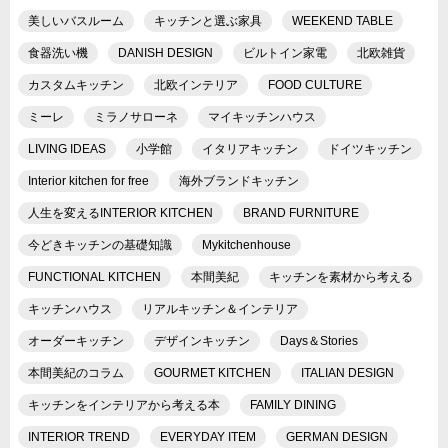
美しいバスルーム
キッチンと選ぶ家具
WEEKEND TABLE
食器洗い機
DANISH DESIGN
ビルトイン家電
北欧雑貨
カスタムキッチン
北欧インテリア
FOOD CULTURE
ミーレ
ミラノサローネ
マイキッチンハウス
LIVING IDEAS
小学館
イタリアキッチン
ドイツキッチン
Interior kitchen for free
海外ブランドキッチン
人生を変えるINTERIOR KITCHEN
BRAND FURNITURE
今どきキッチンの基礎知識
Mykitchenhouse
FUNCTIONAL KITCHEN
本間美紀
キッチンを素材から考える
キッチンハウス
リアルキッチン＆インテリア
オーダーキッチン
デザインキッチン
Days＆Stories
本間美紀のコラム
GOURMET KITCHEN
ITALIAN DESIGN
キッチンをインテリアから考える本
FAMILY DINING
INTERIOR TREND
EVERYDAY ITEM
GERMAN DESIGN