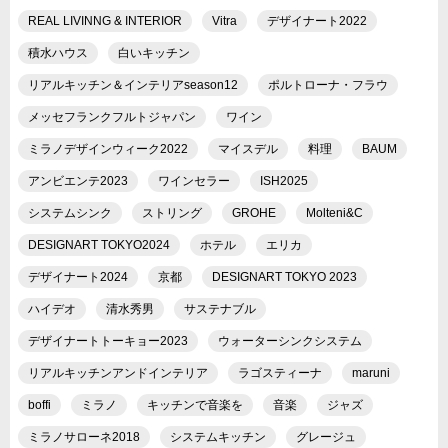
REAL LIVINNG & INTERIOR
Vitra
デザイナート2022
積水ハウス
白いキッチン
リアルキッチン＆インテリアseason12
ポルトローナ・フラウ
メッセフランクフルトジャパン
ワイン
ミラノデザインウィーク2022
マイスデル
料理
BAUM
アンビエンテ2023
ワインセラー
ISH2025
システムシンク
ストリング
GROHE
Molteni&C
DESIGNART TOKYO2024
ホテル
エリカ
デザイナート2024
京都
DESIGNART TOKYO 2023
ハイデオ
清水秀男
サステナブル
デザイナートトーキョー2023
ウォーターシンクシステム
リアルキッチンアンドインテリア
ラゴスティーナ
maruni
boffi
ミラノ
キッチンで音楽を
音楽
ジャズ
ミラノサローネ2018
システムキッチン
グレージュ