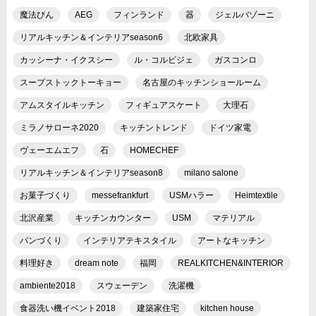
魔法びん
AEG
フィンランド
器
ジェルバゾーニ
リアルキッチン＆インテリアseason6
北欧家具
カッシーナ・イクスシー
ル・コルビジェ
ガスコンロ
スープストックトーキョー
名古屋のキッチンショールーム
アムスタイルキッチン
フィギュアスケート
大理石
ミラノサローネ2020
キッチントレンド
ドイツ家電
ヴェーエムエフ
石
HOMECHEF
リアルキッチン＆インテリアseason8
milano salone
お菓子づくり
messefrankfurt
USMハラー
Heimtextile
北沢産業
キッチンカウンター
USM
マテリアル
パンづくり
インテリアテキスタイル
アートなキッチン
料理好き
dream note
福岡
REALKITCHEN&INTERIOR
ambiente2018
スウェーデン
洗濯機
食器洗い機イベント2018
建築家住宅
kitchen house