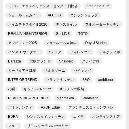
ミーレ・エクスペリエンス・センター 日比谷
ambiente2026
ショールームガイド
ALCOVA
コンランショップ
ハイムテキスタイル2026
テキスタイル
フルオーダーキッチン
REALLIVING&INTERIOR
G：LINE
TOTO
アンビエンテ2025
ショールーム大特集
Days&Stories
ハンス J. ウェグナー
Yチェア
フィレンツェ
アルケティポ
Barazza
北欧ブランド
Snaidero
スナイデロ
カーサミア河口湖
ベルタゾーニ
バイキング
INTERIOR TREND
ブランドキッチン
B&O
ambitene
札幌
キッチンのパーツ
キッチンの収納
REALLIVING &INTERIOR
Marimekko
Paolalenti
パオラレンティ
AXOR Edge
フランチェスコ・ビンファレ
EDRA
シンクスタイルキッチン
エドラ
オンラインストア
マルニ
リアルキッチンのセオリー