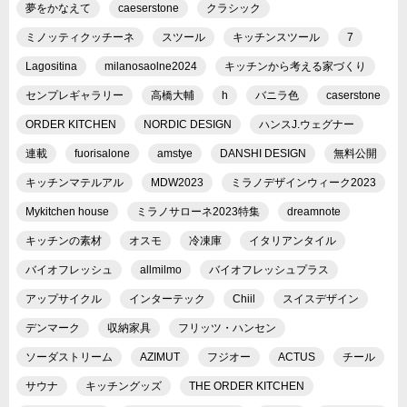
夢をかなえて
caeserstone
クラシック
ミノッティクッチーネ
スツール
キッチンスツール
7
Lagositina
milanosaolne2024
キッチンから考える家づくり
センプレギャラリー
高橋大輔
h
バニラ色
caserstone
ORDER KITCHEN
NORDIC DESIGN
ハンスJ.ウェグナー
連載
fuorisalone
amstye
DANSHI DESIGN
無料公開
キッチンマテルアル
MDW2023
ミラノデザインウィーク2023
Mykitchen house
ミラノサローネ2023特集
dreamnote
キッチンの素材
オスモ
冷凍庫
イタリアンタイル
バイオフレッシュ
allmilmo
バイオフレッシュプラス
アップサイクル
インターテック
Chiil
スイスデザイン
デンマーク
収納家具
フリッツ・ハンセン
ソーダストリーム
AZIMUT
フジオー
ACTUS
チール
サウナ
キッチングッズ
THE ORDER KITCHEN