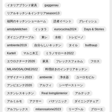
イタリアブランド家具
gaggenau
リアルキッチン＆インテリアseason13
福岡のキッチンショールーム
読者イベント
グレイッシュ
amstylekitchen
イッタラ
eurocucina2024
Days & Stories
ダイニングテーブル
東レ
水栓
トレビーノ
ambiente2019
自分らしいキッチン
タイル
bulthaup
Kartell
マルニ木工
ミラノサローネ2022
エウロクチーナ2026
家具
フレックスフォルム
フロス
MILANOSALONE2022
料理好きのインテリアキッチン
デザイナート2023
ambiente
浄水器
ユーロモビル
アンビエンテ2020
アルフィ
シーザーストーン
ステンレスキッチン
Real living&interior
アルテック
アルミルモ
アクサー
パナソニック
ダイニングチェア
アルフレックス
milanosalone2023
リープヘル
グローエ