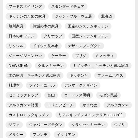
フードスタイリング
スタンダードチェア
キッチンのための家具
ジャン・プルーヴェ展
北海道
旭川家具
無垢の木の家具
国産のシステムキッチン
日本のキッチン
クリナップ
国産システムキッチン
リクシル
ドイツの見本市
デザインプロダクト
ジョージジェンセン
ケーラー
ブリゾ
ミノッティ
NEW OPEN
グルメキッチン
ミノッティ、キッチンと選ぶ家具
木の家具、キッチンと選ぶ家具
キッチンと
ファームハウス
料理本
フィン・ユール
デンマークデザイン
セラミックトップ
富山
コードレス照明
モダン民芸
アルタガンマ財団
トリュフビーチ
かまわぬ
アルタガンマ
ガストロミックキッチン
リアルキッチン＆インテリアseason11
ソファ
ジャパニーズモダン
クラシックキッチン
ジノリ
メルシー
フレンチ
イタリアン