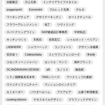
吉阪隆正
川上元美
インテリアライフスタイル
poggenpohl
Euromobil
ブルレック兄弟
デルタ
ワーキングチェア
デザイナーキッチン
オートクチュール
フラワーアレンジメント
包丁
ツヴィリング
スパークリングワイン
NAP建築設計事務所
中村拓志
キッチンづくり
天然石
谷田宏江
シャルロット・ペリアン
LIEBHERR
シャワーヘッド
コンフォート
デザイン冷蔵庫
宮沢奈々
Cattelanitalia
ストウブシフォンローズ
浄水栓
コセンティーノジャパン
セシリエ・マンツ
海外ブランド
SCANDINAVIAN DESIGN
alfi
モノリス
無垢材
ミラノ国際家具見本市
7000シリーズ
ワークトップの素材
ヴァニティファニチャー
マンションのインテリア
セミオーダー
パウダールーム
アクアピア
お家で料理教室
cooking kitchen
テキスタイルデザイン
グラフィックデザイン