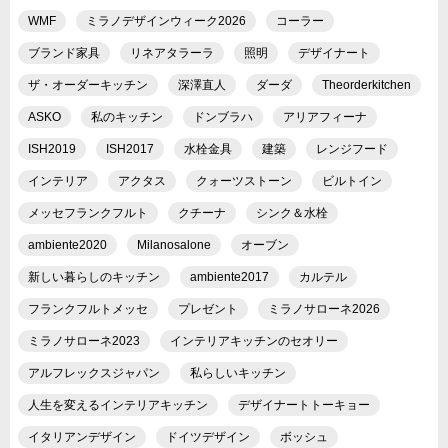
WMF
ミラノデザインウィーク2026
コーラー
ブランド家具
リネアタラーラ
照明
デザイナート
ザ・オーダーキッチン
深澤直人
ダーダ
Theorderkitchen
ASKO
私のキッチン
ドンブラハ
アリアフィーナ
ISH2019
ISH2017
水栓金具
建築
レンジフード
インテリア
アクタス
クォーツストーン
ビルトイン
メッセフランクフルト
クチーナ
シンク＆水栓
ambiente2020
Milanosalone
オーブン
新しい暮らしのキッチン
ambiente2017
カルテル
フランクフルトメッセ
プレゼント
ミラノサローネ2026
ミラノサローネ2023
インテリアキッチンのセオリー
アルフレックスジャパン
私らしいキッチン
人生を変えるインテリアキッチン
デザイナートトーキョー
イタリアンデザイン
ドイツデザイン
ボッシュ