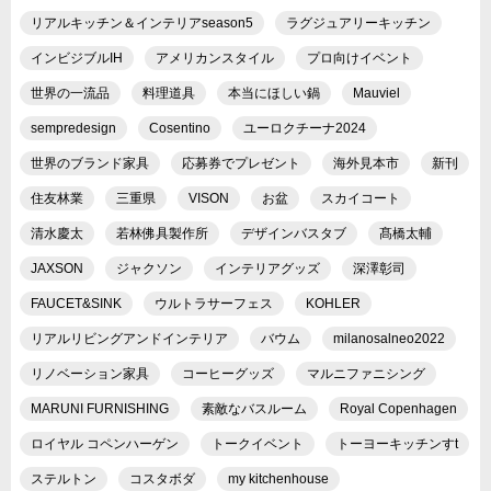
リアルキッチン＆インテリアseason5
ラグジュアリーキッチン
インビジブルIH
アメリカンスタイル
プロ向けイベント
世界の一流品
料理道具
本当にほしい鍋
Mauviel
sempredesign
Cosentino
ユーロクチーナ2024
世界のブランド家具
応募券でプレゼント
海外見本市
新刊
住友林業
三重県
VISON
お盆
スカイコート
清水慶太
若林佛具製作所
デザインバスタブ
髙橋太輔
JAXSON
ジャクソン
インテリアグッズ
深澤彰司
FAUCET&SINK
ウルトラサーフェス
KOHLER
リアルリビングアンドインテリア
バウム
milanosalneo2022
リノベーション家具
コーヒーグッズ
マルニファニシング
MARUNI FURNISHING
素敵なバスルーム
Royal Copenhagen
ロイヤル コペンハーゲン
トークイベント
トーヨーキッチンすt
ステルトン
コスタボダ
my kitchenhouse