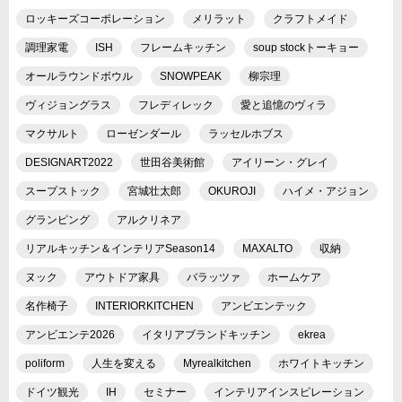
ロッキーズコーポレーション
メリラット
クラフトメイド
調理家電
ISH
フレームキッチン
soup stockトーキョー
オールラウンドボウル
SNOWPEAK
柳宗理
ヴィジョングラス
フレディレック
愛と追憶のヴィラ
マクサルト
ローゼンダール
ラッセルホブス
DESIGNART2022
世田谷美術館
アイリーン・グレイ
スープストック
宮城壮太郎
OKUROJI
ハイメ・アジョン
グランピング
アルクリネア
リアルキッチン＆インテリアSeason14
MAXALTO
収納
ヌック
アウトドア家具
バラッツァ
ホームケア
名作椅子
INTERIORKITCHEN
アンビエンテック
アンビエンテ2026
イタリアブランドキッチン
ekrea
poliform
人生を変える
Myrealkitchen
ホワイトキッチン
ドイツ観光
IH
セミナー
インテリアインスピレーション