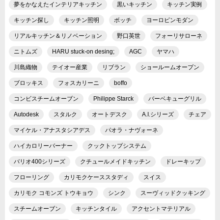
夢をかなえたインテリアキッチン
黒いキッチン
キッチン実例
キッチン探し
キッチン照明
ボッチ
ヨーロピンモダン
リアルキッチン＆リノベーション
野口英世
フォーリサローネ
ニトムズ
HARU stuck-on desing;
AGC
ヤマハ
川島織物
テイオー産業
リブラン
ショールームオープン
ブロッキス
フォスカリーニ
boffo
コンビスチームオーブン
Philippe Starck
バーベキューグリル
Autodesk
スタルク
オートデスク
A.I.シリーズ
チェア
マイケル・アナスタシアデス
パオラ・ナヴォーネ
ハイカロリーバーナー
クックトップシステム
バリオ400シリーズ
クチュールメイドキッチン
ドレーキップ
フローリング
カリモクケーススタディ
スイス
カリモク コモンズ トウキョウ
シンク
スーヴィッドクッキング
スチームオーブン
キッチンタイル
アクセントマテリアル