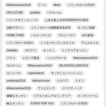
Milanosalone2019
アート
Miele
ミラノサローネ2019
VALCUCINE
amstyle
バスルーム
ミラノデザインウィーク
人生を変えるINTERIORKITCHEN
北欧デザイン
ミラノサローネ国際家具見本市
キッチン収納
HOME CARE
バルクッチーネ
ブルトハウプ
木の家具
ミラノサローネ2021
トーヨーキッチンスタイル
アムスタイル
SieMatic
ガゲナウ
キッチン
インテリアキッチン
アスコ
イタリア家具
ハンスグローエ
Milanosalone2021
モルテーニ
Milanosalone2024
MILANOSALONE2016
カッシーナ
supersalone
キッチンリノベーション
ambiente2016
kitchenhouse
イタリア
ドイツ
Milanosalone2018
アンビエンテ
ジーマティック
素敵なキッチン
リアルリビング＆インテリア
キッチンツール
輸入キッチン
EVENT FOR YOU
ミラノサローネ2024