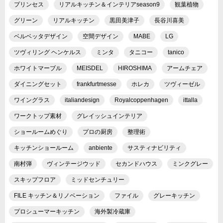
プリンセス
リアルキッチン＆インテリアseason9
観葉植物
グリーン
リアルキッチン
黒田美津子
長谷川喜美
ベルベッタデザイン
空間デザイン
MABE
LG
ツヴィリング ヘンケルス
ミンタ
タニコー
tanico
ホワイトマーブル
MEISDEL
HIROSHIMA
アームチェア
ダイニングセット
frankfurtmesse
ホレカ
ツヴィーゼル
ワイングラス
italiandesign
Royalcoppenhagen
ittalla
ワークトップ素材
グレイッシュインテリア
ショールームめぐり
プロの厨房
整理術
キッチンショールーム
anbiente
サスティナビリティ
南村弾
ヴィンテージウッド
セカンドハウス
ミンクグレー
スキップフロア
ミッドセンチュリー
FILE キッチン＆リノベーション
ファイル
グレーキッチン
プロシューマーキッチン
海外製冷蔵庫