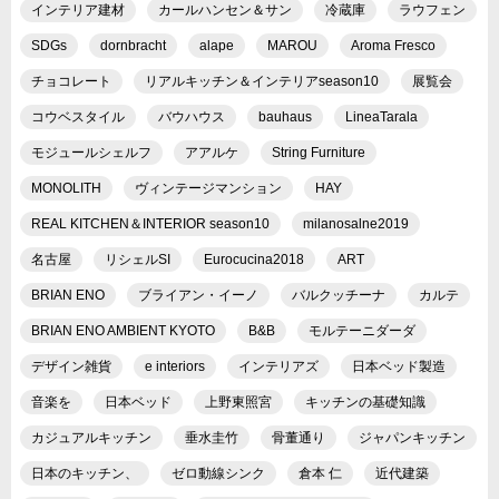
インテリア建材
カールハンセン＆サン
冷蔵庫
ラウフェン
SDGs
dornbracht
alape
MAROU
Aroma Fresco
チョコレート
リアルキッチン＆インテリアseason10
展覧会
コウベスタイル
バウハウス
bauhaus
LineaTarala
モジュールシェルフ
アアルケ
String Furniture
MONOLITH
ヴィンテージマンション
HAY
REAL KITCHEN＆INTERIOR season10
milanosalne2019
名古屋
リシェルSI
Eurocucina2018
ART
BRIAN ENO
ブライアン・イーノ
バルクッチーナ
カルテ
BRIAN ENO AMBIENT KYOTO
B&B
モルテーニダーダ
デザイン雑貨
e interiors
インテリアズ
日本ベッド製造
音楽を
日本ベッド
上野東照宮
キッチンの基礎知識
カジュアルキッチン
垂水圭竹
骨董通り
ジャパンキッチン
日本のキッチン、
ゼロ動線シンク
倉本 仁
近代建築