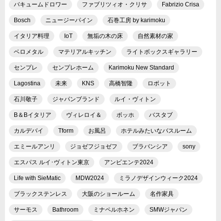
バキュームドロワー
ファブリツィオ・クリサ
Fabrizio Crisa
Bosch
ニュージーパイン
石巻工房 by karimoku
イタリア料理
IoT
無垢の木の床
自然素材の家
ベロメタル
マテリアルキッチン
ライトボックスギャラリー
センプレ
センプレホーム
Karimoku New Standard
Lagostina
未来
KNS
高橋智隆
ロボット
石川敬子
ジャパンブランド
ルイ・ヴィトン
B＆Bイタリア
ヴィレロイ＆
ボッホ
バスタブ
カルデバイ
Tform
お風呂
ホテルみたいなバスルーム
エミールアンリ
ジョゼフジョゼフ
ブラバンシア
sony
エスパス ルイ･ヴィトン東京
アンビエンテ2024
Life with SieMatic
MDW2024
ミラノデザインウィーク2024
ブラックステンレス
大阪のショールーム
名作家具
サーモス
Bathroom
ミナペルホネン
SMWジャパン