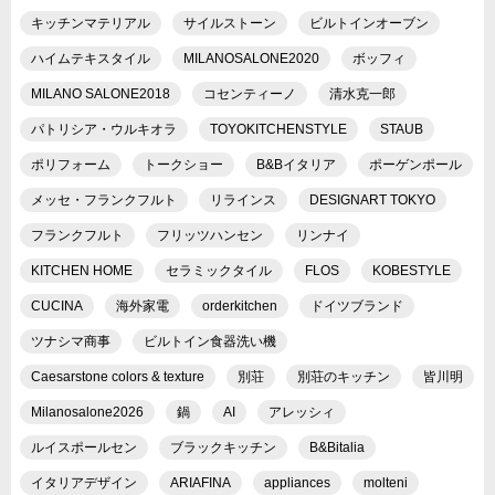
キッチンマテリアル
サイルストーン
ビルトインオーブン
ハイムテキスタイル
MILANOSALONE2020
ボッフィ
MILANO SALONE2018
コセンティーノ
清水克一郎
パトリシア・ウルキオラ
TOYOKITCHENSTYLE
STAUB
ポリフォーム
トークショー
B&Bイタリア
ポーゲンポール
メッセ・フランクフルト
リラインス
DESIGNART TOKYO
フランクフルト
フリッツハンセン
リンナイ
KITCHEN HOME
セラミックタイル
FLOS
KOBESTYLE
CUCINA
海外家電
orderkitchen
ドイツブランド
ツナシマ商事
ビルトイン食器洗い機
Caesarstone colors & texture
別荘
別荘のキッチン
皆川明
Milanosalone2026
鍋
AI
アレッシィ
ルイスポールセン
ブラックキッチン
B&Bitalia
イタリアデザイン
ARIAFINA
appliances
molteni