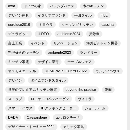
axor
ドイツの家
パッシブハウス
木のキッチン
デザイン家具
イタリアブランド
平田タイル
FILE
euroluce2019
トヨウラ
クッキングキッチン
cassina
デュラビット
HIDEO
ambiente2024
掃除機
富士工業
イベント
リノベーション
海外ビルトイン機器
料理好きのキッチン
ambiente2023
ランドリー
キッチン家電
デザイン家電
テーブルウェア
オスモ＆エーデル
DESIGNART TOKYO 2022
カンディハウス
デザイン
タイムアンドスタイル
世界のプレミアムキッチン家電
beyond the pradise
洗面
ストゥブ
ロイヤルコペンハーゲン
ヴィトラ
スマートハウス
IHクッキングヒーター
ショールーム
DADA
Caesarstone
エウロクチーナ
デザイナートトーキョー2024
カリモク家具