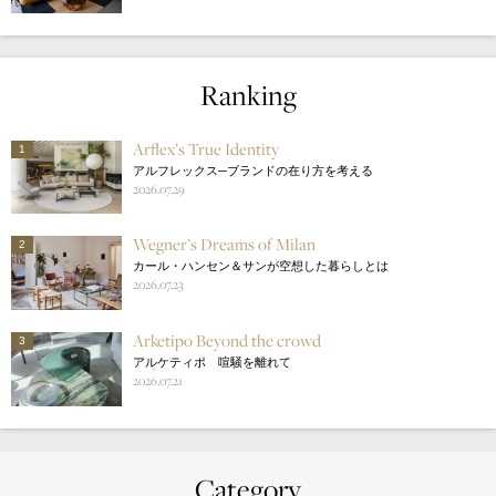
Ranking
Arflex’s True Identity
1
アルフレックス─ブランドの在り方を考える
2026.07.29
Wegner’s Dreams of Milan
2
カール・ハンセン＆サンが空想した暮らしとは
2026.07.23
Arketipo Beyond the crowd
3
アルケティポ 喧騒を離れて
2026.07.21
Category