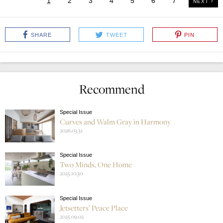
1
2
3
4
5
6
7
NEXT
SHARE
TWEET
PIN
Recommend
Special Issue
Curves and Walm Gray in Harmony
2026.03.31
Special Issue
Two Minds, One Home
2025.10.30
Special Issue
Jetsetters’ Peace Place
2025.09.02