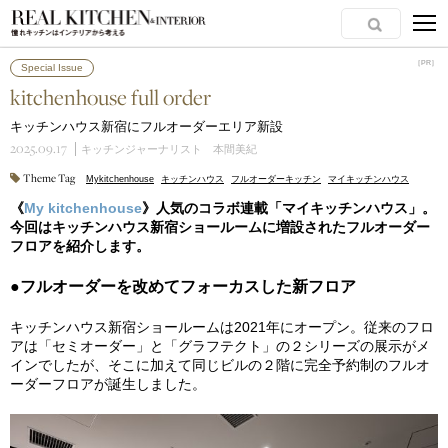
［PR］
［PR］
Special Issue
kitchenhouse full order
キッチンハウス新宿にフルオーダーエリア新設
2025.09.17
キッチンジャーナリスト 本間美紀
Theme Tag
Mykitchenhouse
キッチンハウス
フルオーダーキッチン
マイキッチンハウス
《
My kitchenhouse
》人気のコラボ連載「マイキッチンハウス」。
今回はキッチンハウス新宿ショールームに増設されたフルオーダー
フロアを紹介します。
●フルオーダーを改めてフォーカスした新フロア
キッチンハウス新宿ショールームは2021年にオープン。従来のフロ
アは「セミオーダー」と「グラフテクト」の２シリーズの展示がメ
インでしたが、そこに加えて同じビルの２階に完全予約制のフルオ
ーダーフロアが誕生しました。