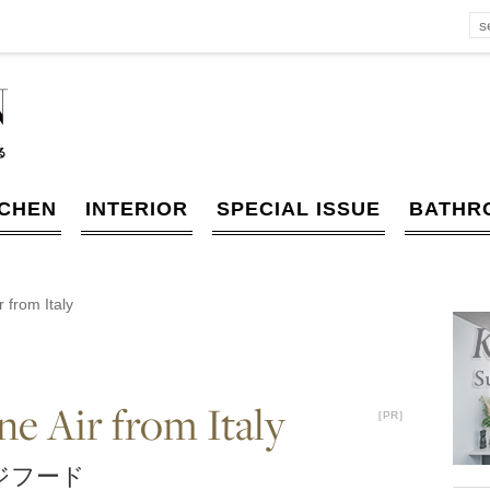
TCHEN
INTERIOR
SPECIAL ISSUE
BATHR
 from Italy
 Air from Italy
［PR］
［PR］
ジフード