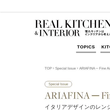
TOPICS
KI
TOP
Special Issue
ARIAFINA ─ Fine Air
Special Issue
ARIAFINA ─ Fine
イタリアデザインのレン