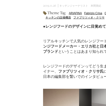
2019.11.26
キッチンジャーナリスト 本間美紀
Theme Tag
ARIAFINA
Fabrizio Crisa
キッチンの設備機器
ファブリツィオ・クリサ
●レンジフードのデザインに目覚めて
リアルキッチンで人気のレンジフー
ンジフードメーカー・エリカ社と日
ブランド
ということはあまり知られ
レンジフードのデザインってどう生
イナー、
ファブリツィオ・クリサ氏
日本の編集部を繋いでのインタビュ