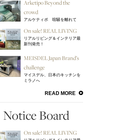
Arketipo Beyond the
crowd
アルケティポ 喧騒を離れて
On sale! REAL LIVING
リアルリビング＆インテリア最
新刊発売！
MEISDEL Japan Brand’s
challenge
マイスデル、日本のキッチンを
ミラノへ
READ MORE
Notice Board
On sale! REAL LIVING