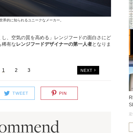
世界的に知られるユニークなメーカー。
くし、空気の質を高める」レンジフードの面白さにど
も稀有な
レンジフードデザイナーの第一人者
となりま
1
2
3
NEXT
TWEET
PIN
R
S
定
commend