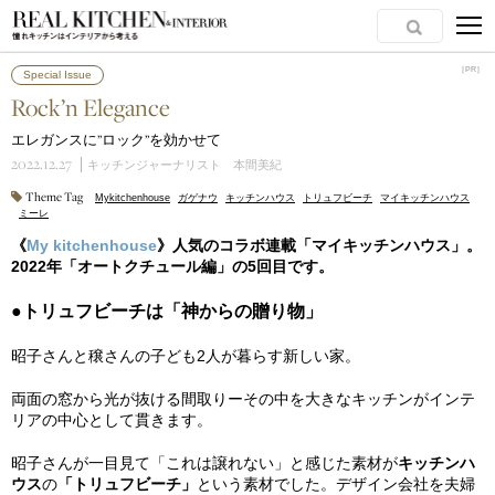
［PR］
［PR］
Special Issue
Rock’n Elegance
エレガンスに’’ロック’’を効かせて
2022.12.27
キッチンジャーナリスト 本間美紀
Theme Tag
Mykitchenhouse
ガゲナウ
キッチンハウス
トリュフビーチ
マイキッチンハウス
ミーレ
《
My kitchenhouse
》人気のコラボ連載「マイキッチンハウス」。
2022年「オートクチュール編」の5
回目です。
●トリュフビーチは「神からの贈り物」
昭子さんと穣さんの子ども2人が暮らす新しい家。
両面の窓から光が抜ける間取りーその中を大きなキッチンがインテ
リアの中心として貫きます。
昭子さんが一目見て「これは譲れない」と感じた素材が
キッチンハ
ウス
の
「トリュフビーチ」
という素材でした。デザイン会社を夫婦