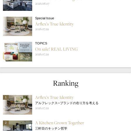
2026.08.07
Special Issue
Arflex’s True Identity
2026.07.29
TOPICS
On sale! REAL LIVING
2026.07.29
Ranking
Arflex’s True Identity
1
アルフレックス─ブランドの在り方を考える
2026.07.29
A Kitchen Grown Together
2
三軒目のキッチン哲学