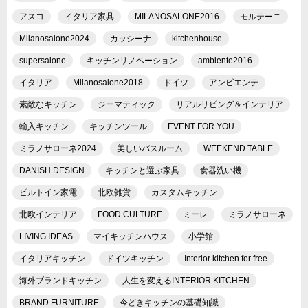
アスコ
イタリア家具
MILANOSALONE2016
モルテーニ
Milanosalone2024
カッシーナ
kitchenhouse
supersalone
キッチンリノベーション
ambiente2016
イタリア
Milanosalone2018
ドイツ
アンビエンテ
素敵なキッチン
ジーマティック
リアルリビング＆インテリア
輸入キッチン
キッチンツール
EVENT FOR YOU
ミラノサローネ2024
美しいバスルーム
WEEKEND TABLE
DANISH DESIGN
キッチンと選ぶ家具
食器洗い機
ビルトイン家電
北欧雑貨
カスタムキッチン
北欧インテリア
FOOD CULTURE
ミーレ
ミラノサローネ
LIVING IDEAS
マイキッチンハウス
小学館
イタリアキッチン
ドイツキッチン
Interior kitchen for free
海外ブランドキッチン
人生を変えるINTERIOR KITCHEN
BRAND FURNITURE
今どきキッチンの基礎知識