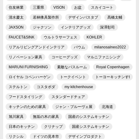
住友林業
三重県
VISON
お盆
スカイコート
清水慶太
若林佛具製作所
デザインバスタブ
髙橋太輔
JAXSON
ジャクソン
インテリアグッズ
深澤彰司
FAUCET&SINK
ウルトラサーフェス
KOHLER
リアルリビングアンドインテリア
バウム
milanosalneo2022
リノベーション家具
コーヒーグッズ
マルニファニシング
MARUNI FURNISHING
素敵なバスルーム
Royal Copenhagen
ロイヤル コペンハーゲン
トークイベント
トーヨーキッチンすt
ステルトン
コスタボダ
my kitchenhouse
フードスタイリング
スタンダードチェア
キッチンのための家具
ジャン・プルーヴェ展
北海道
旭川家具
無垢の木の家具
国産のシステムキッチン
日本のキッチン
クリナップ
国産システムキッチン
リクシル
ドイツの見本市
デザインプロダクト