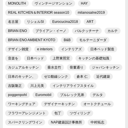
MONOLITH
ヴィンテージマンション
HAY
REAL KITCHEN＆INTERIOR season10
milanosalne2019
名古屋
リシェルSI
Eurocucina2018
ART
BRIAN ENO
ブライアン・イーノ
バルクッチーナ
カルテ
BRIAN ENO AMBIENT KYOTO
B&B
モルテーニダーダ
デザイン雑貨
e interiors
インテリアズ
日本ベッド製造
音楽を
日本ベッド
上野東照宮
キッチンの基礎知識
カジュアルキッチン
垂水圭竹
骨董通り
ジャパンキッチン
日本のキッチン、
ゼロ動線シンク
倉本 仁
近代建築
吉阪隆正
川上元美
インテリアライフスタイル
poggenpohl
Euromobil
ブルレック兄弟
デルタ
ワーキングチェア
デザイナーキッチン
オートクチュール
フラワーアレンジメント
包丁
ツヴィリング
スパークリングワイン
NAP建築設計事務所
中村拓志