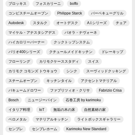
ブロッキス
フォスカリーニ
boffo
コンビスチームオーブン
Philippe Starck
バーベキューグリル
Autodesk
スタルク
オートデスク
A.I.シリーズ
チェア
マイケル・アナスタシアデス
パオラ・ナヴォーネ
ハイカロリーバーナー
クックトップシステム
バリオ400シリーズ
クチュールメイドキッチン
ドレーキップ
フローリング
カリモクケーススタディ
スイス
カリモク コモンズ トウキョウ
シンク
スーヴィッドクッキング
スチームオーブン
キッチンタイル
アクセントマテリアル
バキュームドロワー
ファブリツィオ・クリサ
Fabrizio Crisa
Bosch
ニュージーパイン
石巻工房 by karimoku
イタリア料理
IoT
無垢の木の床
自然素材の家
ベロメタル
マテリアルキッチン
ライトボックスギャラリー
センプレ
センプレホーム
Karimoku New Standard