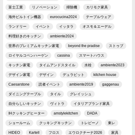
富士工業
リノベーション
掃除機
カリモク家具
海外ビルトイン機器
eurocucina2024
テーブルウェア
ランドリー
イベント
イッタラ
オスモ＆エーデル
料理好きのキッチン
ambiente2024
世界のプレミアムキッチン家電
beyond the pradise
ストゥブ
ロイヤルコペンハーゲン
cassina
スマートハウス
キッチン家電
タイムアンドスタイル
水栓
ambiente2023
デザイン家電
デザイン
デュラビット
kitchen house
Caesarstone
読者イベント
ambiente2019
gaggenau
ダイニングテーブル
タイル
グレイッシュ
自分らしいキッチン
ヴィトラ
イタリアブランド家具
IHクッキングヒーター
amstylekitchen
DADA
ショールーム
クッキングキッチン
トレビーノ
東レ
HIDEO
Kartell
フロス
エウロクチーナ2026
家具