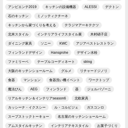
アンビエンテ2019
キッチンの設備機器
ALESSI
デクトン
石のキッチン
ミノッティクチーネ
キッチンから家づくりを考える
テラジマアーキテクツ
北米スタイル
インテリアライフスタイル展
木村硝子店
ダイニング家具
ソニー
KWC
アジアベストレストラン
フィンランドデザイン
Hansgrohe
デザイン水栓
ファミリーベ
テーブルコーディネート
string
大阪のキッチンショールーム
グルメ
リチャードジノリ
食器
マンション
食器洗い機イベント
ワークトップ
魔法びん
AEG
フィンランド
器
ジェルバゾーニ
リアルキッチン＆インテリアseason6
北欧家具
カッシーナ・イクスシー
ル・コルビジェ
ガスコンロ
スープストックトーキョー
名古屋のキッチンショールーム
アムスタイルキッチン
インテリアテキスタイル
お菓子づくり