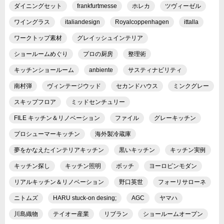
ダイニングセット
frankfurtmesse
ホレカ
ツヴィーゼル
ワイングラス
italiandesign
Royalcoppenhagen
ittalla
ワークトップ素材
グレイッシュインテリア
ショールームめぐり
プロの厨房
整理術
キッチンショールーム
anbiente
サスティナビリティ
南村弾
ヴィンテージウッド
セカンドハウス
ミンクグレー
スキップフロア
ミッドセンチュリー
FILE キッチン＆リノベーション
ファイル
グレーキッチン
プロシューマーキッチン
海外製冷蔵庫
夢をかなえたインテリアキッチン
黒いキッチン
キッチン実例
キッチン探し
キッチン照明
ボッチ
ヨーロピンモダン
リアルキッチン＆リノベーション
野口英世
フォーリサローネ
ニトムズ
HARU stuck-on desing;
AGC
ヤマハ
川島織物
テイオー産業
リブラン
ショールームオープン