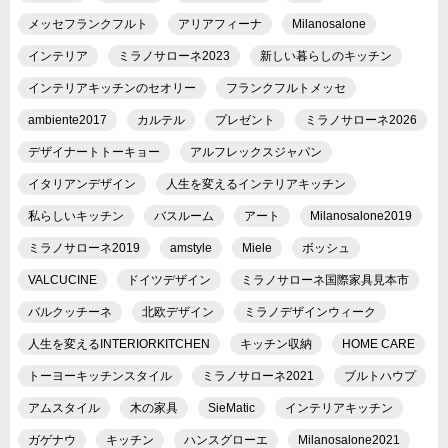
メッセフランクフルト
アリアフィーナ
Milanosalone
インテリア
ミラノサローネ2023
新しい暮らしのキッチン
インテリアキッチンのセオリー
フランクフルトメッセ
ambiente2017
カルテル
プレゼント
ミラノサローネ2026
デザイナートトーキョー
アルフレックスジャパン
イタリアンデザイン
人生を変えるインテリアキッチン
私らしいキッチン
バスルーム
アート
Milanosalone2019
ミラノサローネ2019
amstyle
Miele
ボッシュ
VALCUCINE
ドイツデザイン
ミラノサローネ国際家具見本市
バルクッチーネ
北欧デザイン
ミラノデザインウィーク
人生を変えるINTERIORKITCHEN
キッチン収納
HOME CARE
トーヨーキッチンスタイル
ミラノサローネ2021
ブルトハウプ
アムスタイル
木の家具
SieMatic
インテリアキッチン
ガゲナウ
キッチン
ハンスグローエ
Milanosalone2021