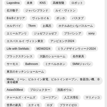
Lagostina
未来
KNS
高橋智隆
ロボット
石川敬子
ジャパンブランド
ルイ・ヴィトン
B＆Bイタリア
ヴィレロイ＆
ボッホ
バスタブ
カルデバイ
Tform
お風呂
ホテルみたいなバスルーム
エミールアンリ
ジョゼフジョゼフ
ブラバンシア
sony
エスパス ルイ･ヴィトン東京
アンビエンテ2024
Life with SieMatic
MDW2024
ミラノデザインウィーク2024
ブラックステンレス
大阪のショールーム
名作家具
サーモス
Bathroom
ミナペルホネン
SMWジャパン
東京のキッチンショールーム
Miele、ミーレ、ビルトイン家電、ビルトインオーブン、食器洗い機、冷
凍冷蔵庫
Asias50Best
プロジェクター
洗面ボウル
チャールズ・イームズ
コーリアン
人工大理石
マリメッコ
世界の家具
エティモ
ロダ
プラマイゼロ