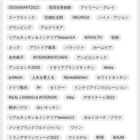
DESIGNART2022
世田谷美術館
アイリーン・グレイ
スープストック
宮城壮太郎
OKUROJI
ハイメ・アジョン
グランピング
アルクリネア
リアルキッチン＆インテリアSeason14
MAXALTO
収納
ヌック
アウトドア家具
バラッツァ
ホームケア
名作椅子
INTERIORKITCHEN
アンビエンテック
アンビエンテ2026
イタリアブランドキッチン
ekrea
poliform
人生を変える
Myrealkitchen
ホワイトキッチン
ドイツ観光
IH
セミナー
インテリアインスピレーション
REAL LIVINNG & INTERIOR
Vitra
デザイナート2022
積水ハウス
白いキッチン
リアルキッチン＆インテリアseason12
ポルトローナ・フラウ
メッセフランクフルトジャパン
ワイン
ミラノデザインウィーク2022
マイスデル
料理
BAUM