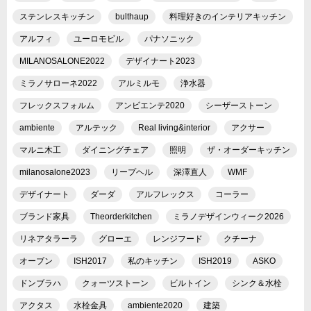
ステンレスキッチン
bulthaup
料理好きのインテリアキッチン
アルフィ
ユーロモビル
パナソニック
MILANOSALONE2022
デザイナート2023
ミラノサローネ2022
アルミルモ
浄水器
フレックスフォルム
アンビエンテ2020
シーザーストーン
ambiente
アルテック
Real living&interior
アクサー
マルニ木工
ダイニングチェア
照明
ザ・オーダーキッチン
milanosalone2023
リープヘル
深澤直人
WMF
デザイナート
ダーダ
アルフレックス
コーラー
ブランド家具
Theorderkitchen
ミラノデザインウィーク2026
リネアタラーラ
グローエ
レンジフード
クチーナ
オーブン
ISH2017
私のキッチン
ISH2019
ASKO
ドンブラハ
クォーツストーン
ビルトイン
シンク＆水栓
アクタス
水栓金具
ambiente2020
建築