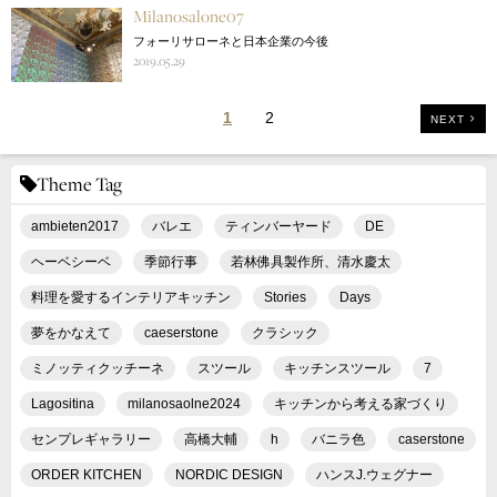
Milanosalone07
フォーリサローネと日本企業の今後
2019.05.29
1
2
NEXT
Theme Tag
ambieten2017
バレエ
ティンバーヤード
DE
ヘーベシーベ
季節行事
若林佛具製作所、清水慶太
料理を愛するインテリアキッチン
Stories
Days
夢をかなえて
caeserstone
クラシック
ミノッティクッチーネ
スツール
キッチンスツール
7
Lagositina
milanosaolne2024
キッチンから考える家づくり
センプレギャラリー
高橋大輔
h
バニラ色
caserstone
ORDER KITCHEN
NORDIC DESIGN
ハンスJ.ウェグナー