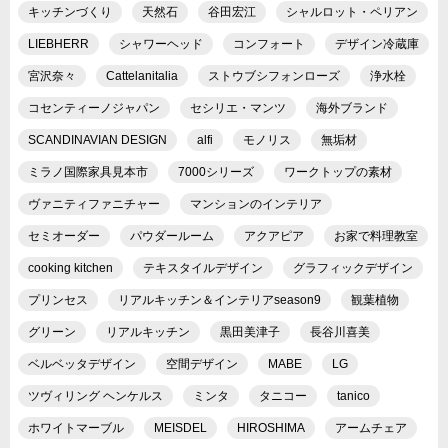
キッチンづくり
天然石
谷田宏江
シャルロット・ペリアン
LIEBHERR
シャワーヘッド
コンフォート
デザイン冷蔵庫
宮沢奈々
Cattelanitalia
ストウブシフォンローズ
浄水栓
コセンティーノジャパン
セシリエ・マンツ
海外ブランド
SCANDINAVIAN DESIGN
alfi
モノリス
無垢材
ミラノ国際家具見本市
7000シリーズ
ワークトップの素材
ヴァニティファニチャー
マンションのインテリア
セミオーダー
パウダールーム
アクアピア
お家で料理教室
cooking kitchen
テキスタイルデザイン
グラフィックデザイン
プリンセス
リアルキッチン＆インテリアseason9
観葉植物
グリーン
リアルキッチン
黒田美津子
長谷川喜美
ベルベッタデザイン
空間デザイン
MABE
LG
ツヴィリング ヘンケルス
ミンタ
タニコー
tanico
ホワイトマーブル
MEISDEL
HIROSHIMA
アームチェア