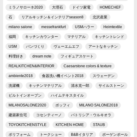
ミラノサローネ2020
大理石
ドイツ家電
HOMECHEF
石
リアルキッチン＆インテリアseason8
北沢産業
milano salone
messefrankfurt
USMハラー
Heimtextile
福岡
キッチンカウンター
マテリアル
キッチントレンド
USM
パンづくり
ヴェーエムエフ
アートなキッチン
料理好き
dream note
フィギュアスケート
REALKITCHEN&INTERIOR
Caesarstone colors & texture
ambiente2018
食器洗い機イベント2018
スウェーデン
洗濯機
キッチンマテリアル
清水克一郎
サイルストーン
ビルトインオーブン
ハイムテキスタイル
MILANOSALONE2020
ボッフィ
MILANO SALONE2018
建築家住宅
コセンティーノ
パトリシア・ウルキオラ
TOYOKITCHENSTYLE
KITCHEN HOME
STAUB
ポリフォーム
トークショー
B&Bイタリア
ポーゲンポール