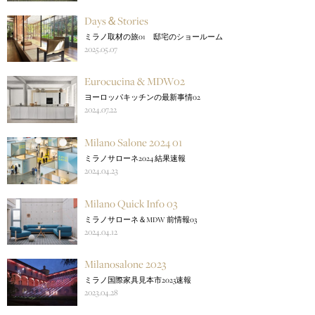
Days＆Stories
ミラノ取材の旅01 邸宅のショールーム
2025.05.07
Eurocucina & MDW02
ヨーロッパキッチンの最新事情02
2024.07.22
Milano Salone 2024 01
ミラノサローネ2024 結果速報
2024.04.23
Milano Quick Info 03
ミラノサローネ＆MDW 前情報03
2024.04.12
Milanosalone 2023
ミラノ国際家具見本市2023速報
2023.04.28