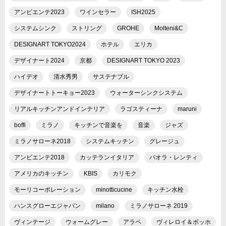
アンビエンテ2023
ワインセラー
ISH2025
システムシンク
ストリング
GROHE
Molteni&C
DESIGNART TOKYO2024
ホテル
エリカ
デザイナート2024
京都
DESIGNART TOKYO 2023
ハイデオ
清水秀男
サステナブル
デザイナートトーキョー2023
ウォーターシンクシステム
リアルキッチンアンドインテリア
ラゴスティーナ
maruni
boffi
ミラノ
キッチンで音楽を
音楽
ジャズ
ミラノサローネ2018
システムキッチン
グレージュ
アンビエンテ2018
カッテランイタリア
パオラ・レンティ
アメリカのキッチン
KBIS
カリモク
モーリコーポレーション
minotticucine
キッチン水栓
ハンスグローエジャパン
milano
ミラノサローネ 2019
ヴィンテージ
ウォームグレー
アラペ
ヴィレロイ＆ボッホ