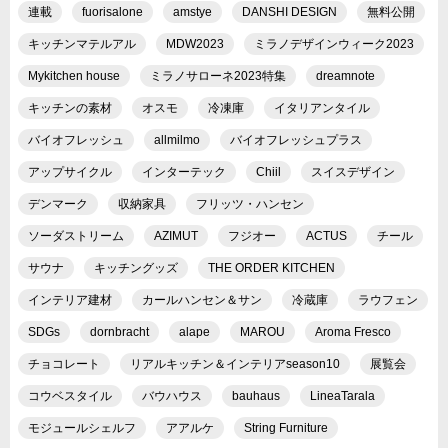
連載
fuorisalone
amstye
DANSHI DESIGN
無料公開
キッチンマテルアル
MDW2023
ミラノデザインウィーク2023
Mykitchen house
ミラノサローネ2023特集
dreamnote
キッチンの素材
オスモ
冷凍庫
イタリアンタイル
バイオフレッシュ
allmilmo
バイオフレッシュプラス
アップサイクル
インターテック
Chiil
スイスデザイン
デンマーク
収納家具
フリッツ・ハンセン
ソーダストリーム
AZIMUT
フジオー
ACTUS
チール
サウナ
キッチングッズ
THE ORDER KITCHEN
インテリア建材
カールハンセン＆サン
冷蔵庫
ラウフェン
SDGs
dornbracht
alape
MAROU
Aroma Fresco
チョコレート
リアルキッチン＆インテリアseason10
展覧会
コウベスタイル
バウハウス
bauhaus
LineaTarala
モジュールシェルフ
アアルケ
String Furniture