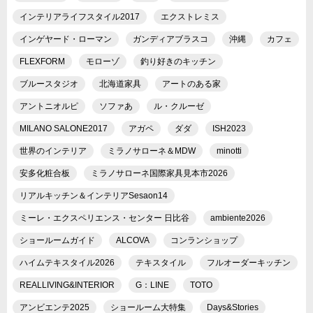
インテリアライフスタイル2017
エクストレミス
インゲヤード・ローマン
ガンディアブラスコ
沖縄
カフェ
FLEXFORM
モローゾ
釣り好きのキッチン
ブルースタジオ
北海道家具
アートのある家
アントニオルピ
ソファあ
ル・クルーゼ
MILANO SALONE2017
アガペ
ダダ
ISH2023
世界のインテリア
ミラノサローネ＆MDW
minotti
安多化粧合板
ミラノサローネ国際家具見本市2026
リアルキッチン＆インテリアSesaon14
ミーレ・エクスペリエンス・センター 日比谷
ambiente2026
ショールームガイド
ALCOVA
コンランショップ
ハイムテキスタイル2026
テキスタイル
フルオーダーキッチン
REALLIVING&INTERIOR
G：LINE
TOTO
アンビエンテ2025
ショールーム大特集
Days&Stories