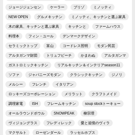
ジョージジェンセン
ケーラー
ブリゾ
ミノッティ
NEW OPEN
グルメキッチン
ミノッティ、キッチンと選ぶ家具
木の家具、キッチンと選ぶ家具
キッチンと
ファームハウス
料理本
フィン・ユール
デンマークデザイン
セラミックトップ
富山
コードレス照明
モダン民芸
アルタガンマ財団
トリュフビーチ
かまわぬ
アルタガンマ
ガストロミックキッチン
リアルキッチン＆インテリアseason11
ソファ
ジャパニーズモダン
クラシックキッチン
ジノリ
メルシー
フレンチ
イタリアン
ロッキーズコーポレーション
メリラット
クラフトメイド
調理家電
ISH
フレームキッチン
soup stockトーキョー
オールラウンドボウル
SNOWPEAK
柳宗理
ヴィジョングラス
フレディレック
愛と追憶のヴィラ
マクサルト
ローゼンダール
ラッセルホブス