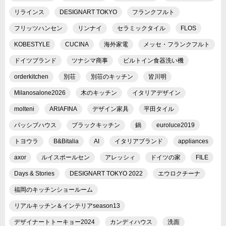
リラインス
DESIGNART TOKYO
フランクフルト
フリッツハンセン
リンナイ
セラミックタイル
FLOS
KOBESTYLE
CUCINA
海外家電
メッセ・フランクフルト
ドイツブランド
ツナシマ商事
ビルトイン食器洗い機
orderkitchen
別荘
別荘のキッチン
皆川明
Milanosalone2026
木のキッチン
イタリアデザイン
molteni
ARIAFINA
デザイン家具
平田タイル
パッシブハウス
ブラックキッチン
鍋
euroluce2019
トヨウラ
B&Bitalia
AI
イタリアブランド
appliances
axor
ルイスポールセン
アレッシィ
ドイツの家
FILE
Days & Stories
DESIGNART TOKYO 2022
エウロクチーナ
福岡のキッチンショールーム
リアルキッチン＆インテリアseason13
デザイナートトーキョー2024
カンディハウス
洗面