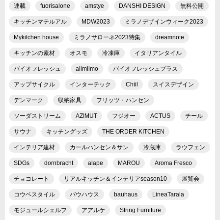
連載
fuorisalone
amstye
DANSHI DESIGN
無料公開
キッチンマテルアル
MDW2023
ミラノデザインウィーク2023
Mykitchen house
ミラノサローネ2023特集
dreamnote
キッチンの素材
オスモ
冷凍庫
イタリアンタイル
バイオフレッシュ
allmilmo
バイオフレッシュプラス
アップサイクル
インターテック
Chiil
スイスデザイン
デンマーク
収納家具
フリッツ・ハンセン
ソーダストリーム
AZIMUT
フジオー
ACTUS
チール
サウナ
キッチングッズ
THE ORDER KITCHEN
インテリア建材
カールハンセン＆サン
冷蔵庫
ラウフェン
SDGs
dornbracht
alape
MAROU
Aroma Fresco
チョコレート
リアルキッチン＆インテリアseason10
展覧会
コウベスタイル
バウハウス
bauhaus
LineaTarala
モジュールシェルフ
アアルケ
String Furniture