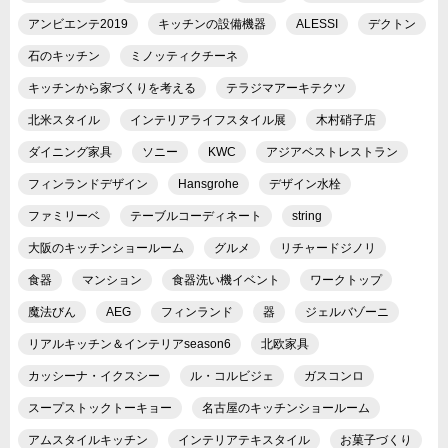
アンビエンテ2019
キッチンの設備機器
ALESSI
デクトン
石のキッチン
ミノッティクチーネ
キッチンから家づくりを考える
テラジマアーキテクツ
北米スタイル
インテリアライフスタイル展
木村硝子店
ダイニング家具
ソニー
KWC
アジアベストレストラン
フィンランドデザイン
Hansgrohe
デザイン水栓
ファミリーベ
テーブルコーディネート
string
大阪のキッチンショールーム
グルメ
リチャードジノリ
食器
マンション
食器洗い機イベント
ワークトップ
魔法びん
AEG
フィンランド
器
ジェルバゾーニ
リアルキッチン＆インテリアseason6
北欧家具
カッシーナ・イクスシー
ル・コルビジェ
ガスコンロ
スープストックトーキョー
名古屋のキッチンショールーム
アムスタイルキッチン
インテリアテキスタイル
お菓子づくり