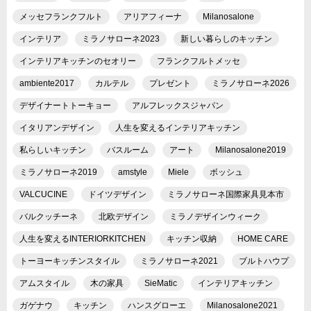
メッセフランクフルト
アリアフィーナ
Milanosalone
インテリア
ミラノサローネ2023
新しい暮らしのキッチン
インテリアキッチンのセオリー
フランクフルトメッセ
ambiente2017
カルテル
プレゼント
ミラノサローネ2026
デザイナートトーキョー
アルフレックスジャパン
イタリアンデザイン
人生を変えるインテリアキッチン
私らしいキッチン
バスルーム
アート
Milanosalone2019
ミラノサローネ2019
amstyle
Miele
ボッシュ
VALCUCINE
ドイツデザイン
ミラノサローネ国際家具見本市
バルクッチーネ
北欧デザイン
ミラノデザインウィーク
人生を変えるINTERIORKITCHEN
キッチン収納
HOME CARE
トーヨーキッチンスタイル
ミラノサローネ2021
ブルトハウプ
アムスタイル
木の家具
SieMatic
インテリアキッチン
ガゲナウ
キッチン
ハンスグローエ
Milanosalone2021