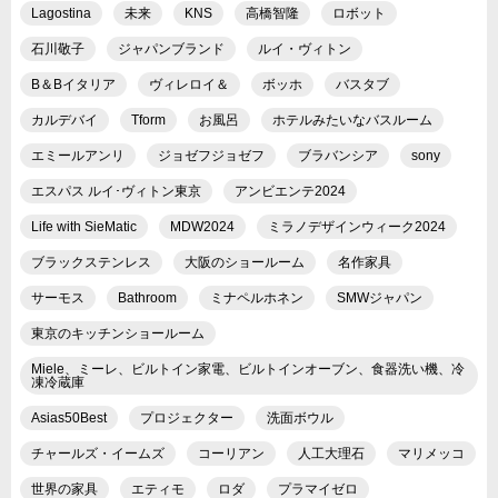
Lagostina
未来
KNS
高橋智隆
ロボット
石川敬子
ジャパンブランド
ルイ・ヴィトン
B＆Bイタリア
ヴィレロイ＆
ボッホ
バスタブ
カルデバイ
Tform
お風呂
ホテルみたいなバスルーム
エミールアンリ
ジョゼフジョゼフ
ブラバンシア
sony
エスパス ルイ･ヴィトン東京
アンビエンテ2024
Life with SieMatic
MDW2024
ミラノデザインウィーク2024
ブラックステンレス
大阪のショールーム
名作家具
サーモス
Bathroom
ミナペルホネン
SMWジャパン
東京のキッチンショールーム
Miele、ミーレ、ビルトイン家電、ビルトインオーブン、食器洗い機、冷
凍冷蔵庫
Asias50Best
プロジェクター
洗面ボウル
チャールズ・イームズ
コーリアン
人工大理石
マリメッコ
世界の家具
エティモ
ロダ
プラマイゼロ