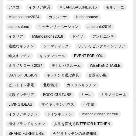
アスコ
イタリア家具
MILANOSALONE2016
モルテーニ
Milanosalone2024
カッシーナ
kitchenhouse
supersalone
キッチンリノベーション
ambiente2016
イタリア
Milanosalone2018
ドイツ
アンビエンテ
素敵なキッチン
ジーマティック
リアルリビング＆インテリア
輸入キッチン
キッチンツール
EVENT FOR YOU
ミラノサローネ2024
美しいバスルーム
WEEKEND TABLE
DANISH DESIGN
キッチンと選ぶ家具
食器洗い機
ビルトイン家電
北欧雑貨
カスタムキッチン
北欧インテリア
FOOD CULTURE
ミーレ
ミラノサローネ
LIVING IDEAS
マイキッチンハウス
小学館
イタリアキッチン
ドイツキッチン
Interior kitchen for free
海外ブランドキッチン
人生を変えるINTERIOR KITCHEN
BRAND FURNITURE
今どきキッチンの基礎知識