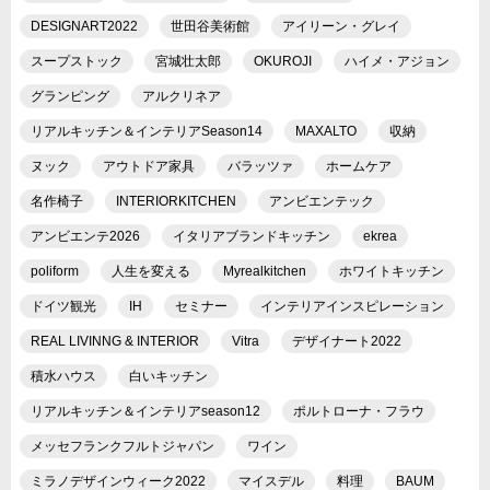
DESIGNART2022
世田谷美術館
アイリーン・グレイ
スープストック
宮城壮太郎
OKUROJI
ハイメ・アジョン
グランピング
アルクリネア
リアルキッチン＆インテリアSeason14
MAXALTO
収納
ヌック
アウトドア家具
バラッツァ
ホームケア
名作椅子
INTERIORKITCHEN
アンビエンテック
アンビエンテ2026
イタリアブランドキッチン
ekrea
poliform
人生を変える
Myrealkitchen
ホワイトキッチン
ドイツ観光
IH
セミナー
インテリアインスピレーション
REAL LIVINNG & INTERIOR
Vitra
デザイナート2022
積水ハウス
白いキッチン
リアルキッチン＆インテリアseason12
ポルトローナ・フラウ
メッセフランクフルトジャパン
ワイン
ミラノデザインウィーク2022
マイスデル
料理
BAUM