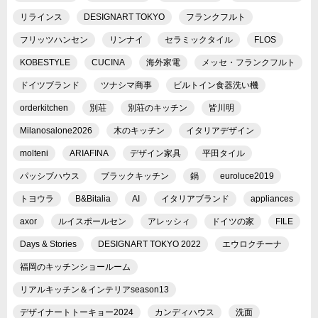
リラインス
DESIGNART TOKYO
フランクフルト
フリッツハンセン
リンナイ
セラミックタイル
FLOS
KOBESTYLE
CUCINA
海外家電
メッセ・フランクフルト
ドイツブランド
ツナシマ商事
ビルトイン食器洗い機
orderkitchen
別荘
別荘のキッチン
皆川明
Milanosalone2026
木のキッチン
イタリアデザイン
molteni
ARIAFINA
デザイン家具
平田タイル
パッシブハウス
ブラックキッチン
鍋
euroluce2019
トヨウラ
B&Bitalia
AI
イタリアブランド
appliances
axor
ルイスポールセン
アレッシィ
ドイツの家
FILE
Days & Stories
DESIGNART TOKYO 2022
エウロクチーナ
福岡のキッチンショールーム
リアルキッチン＆インテリアseason13
デザイナートトーキョー2024
カンディハウス
洗面