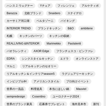
ハンス J. ウェグナー
Yチェア
フィレンツェ
アルケティポ
Barazza
北欧ブランド
Snaidero
スナイデロ
カーサミア河口湖
ベルタゾーニ
バイキング
INTERIOR TREND
ブランドキッチン
B&O
ambitene
札幌
キッチンのパーツ
キッチンの収納
REALLIVING &INTERIOR
Marimekko
Paolalenti
パオラレンティ
AXOR Edge
フランチェスコ・ビンファレ
EDRA
シンクスタイルキッチン
エドラ
オンラインストア
マルニ
リアルキッチンのセオリー
リアルキッチン＆インテリアseason5
ラグジュアリーキッチン
インビジブルIH
アメリカンスタイル
プロ向けイベント
世界の一流品
料理道具
本当にほしい鍋
Mauviel
sempredesign
Cosentino
ユーロクチーナ2024
世界のブランド家具
応募券でプレゼント
海外見本市
新刊