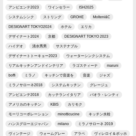
アンビエンテ2023
ワインセラー
ISH2025
システムシンク
ストリング
GROHE
Molteni&C
DESIGNART TOKYO2024
ホテル
エリカ
デザイナート2024
京都
DESIGNART TOKYO 2023
ハイデオ
清水秀男
サステナブル
デザイナートトーキョー2023
ウォーターシンクシステム
リアルキッチンアンドインテリア
ラゴスティーナ
maruni
boffi
ミラノ
キッチンで音楽を
音楽
ジャズ
ミラノサローネ2018
システムキッチン
グレージュ
アンビエンテ2018
カッテランイタリア
パオラ・レンティ
アメリカのキッチン
KBIS
カリモク
モーリコーポレーション
minotticucine
キッチン水栓
ハンスグローエジャパン
milano
ミラノサローネ 2019
ヴィンテージ
ウォームグレー
アラペ
ヴィレロイ＆ボッホ