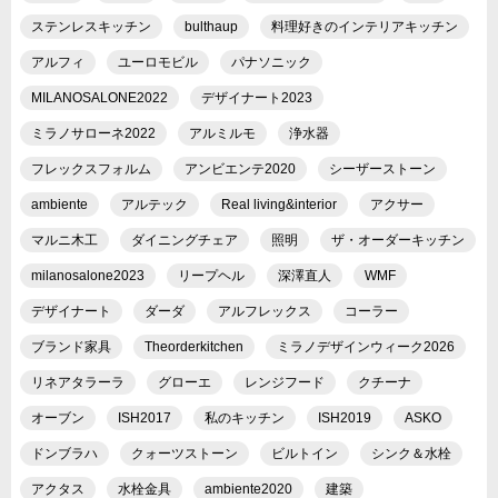
ステンレスキッチン
bulthaup
料理好きのインテリアキッチン
アルフィ
ユーロモビル
パナソニック
MILANOSALONE2022
デザイナート2023
ミラノサローネ2022
アルミルモ
浄水器
フレックスフォルム
アンビエンテ2020
シーザーストーン
ambiente
アルテック
Real living&interior
アクサー
マルニ木工
ダイニングチェア
照明
ザ・オーダーキッチン
milanosalone2023
リープヘル
深澤直人
WMF
デザイナート
ダーダ
アルフレックス
コーラー
ブランド家具
Theorderkitchen
ミラノデザインウィーク2026
リネアタラーラ
グローエ
レンジフード
クチーナ
オーブン
ISH2017
私のキッチン
ISH2019
ASKO
ドンブラハ
クォーツストーン
ビルトイン
シンク＆水栓
アクタス
水栓金具
ambiente2020
建築