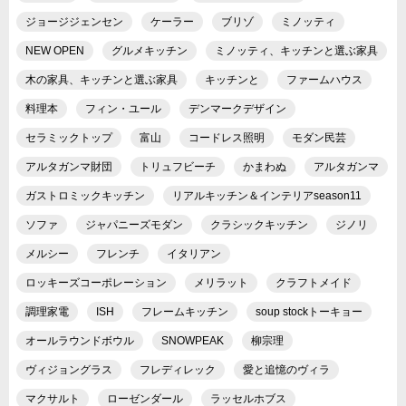
ジョージジェンセン
ケーラー
ブリゾ
ミノッティ
NEW OPEN
グルメキッチン
ミノッティ、キッチンと選ぶ家具
木の家具、キッチンと選ぶ家具
キッチンと
ファームハウス
料理本
フィン・ユール
デンマークデザイン
セラミックトップ
富山
コードレス照明
モダン民芸
アルタガンマ財団
トリュフビーチ
かまわぬ
アルタガンマ
ガストロミックキッチン
リアルキッチン＆インテリアseason11
ソファ
ジャパニーズモダン
クラシックキッチン
ジノリ
メルシー
フレンチ
イタリアン
ロッキーズコーポレーション
メリラット
クラフトメイド
調理家電
ISH
フレームキッチン
soup stockトーキョー
オールラウンドボウル
SNOWPEAK
柳宗理
ヴィジョングラス
フレディレック
愛と追憶のヴィラ
マクサルト
ローゼンダール
ラッセルホブス