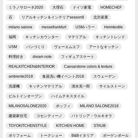
ミラノサローネ2020
大理石
ドイツ家電
HOMECHEF
石
リアルキッチン＆インテリアseason8
北沢産業
milano salone
messefrankfurt
USMハラー
Heimtextile
福岡
キッチンカウンター
マテリアル
キッチントレンド
USM
パンづくり
ヴェーエムエフ
アートなキッチン
料理好き
dream note
フィギュアスケート
REALKITCHEN&INTERIOR
Caesarstone colors & texture
ambiente2018
食器洗い機イベント2018
スウェーデン
洗濯機
キッチンマテリアル
清水克一郎
サイルストーン
ビルトインオーブン
ハイムテキスタイル
MILANOSALONE2020
ボッフィ
MILANO SALONE2018
建築家住宅
コセンティーノ
パトリシア・ウルキオラ
TOYOKITCHENSTYLE
KITCHEN HOME
STAUB
ポリフォーム
トークショー
B&Bイタリア
ポーゲンポール