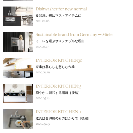
Dishwasher for new normal
食器洗い機はマストアイテムに
2021.02.08
Sustainable brand from Germany ─ Miele
ミーレを選ぶサステナブルな理由
2020.11.27
INTERIOR KITCHEN30
家事は暮らしを慈しむ作業
2020.08.19
INTERIOR KITCHEN15
穏やかに調和する場所［後編］
2020.05.18
INTERIOR KITCHEN11
道具は合羽橋のものばかりで［後編］
2020.05.05