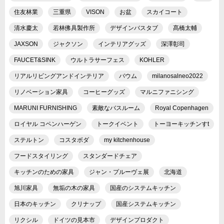
住友林業
三重県
VISON
お盆
スカイコート
清水慶太
若林佛具製作所
デザインバスタブ
髙橋太輔
JAXSON
ジャクソン
インテリアグッズ
深澤彰司
FAUCET&SINK
ウルトラサーフェス
KOHLER
リアルリビングアンドインテリア
バウム
milanosalneo2022
リノベーション家具
コーヒーグッズ
マルニファニシング
MARUNI FURNISHING
素敵なバスルーム
Royal Copenhagen
ロイヤル コペンハーゲン
トークイベント
トーヨーキッチンすt
ステルトン
コスタボダ
my kitchenhouse
フードスタイリング
スタンダードチェア
キッチンのための家具
ジャン・プルーヴェ展
北海道
旭川家具
無垢の木の家具
国産のシステムキッチン
日本のキッチン
クリナップ
国産システムキッチン
リクシル
ドイツの見本市
デザインプロダクト