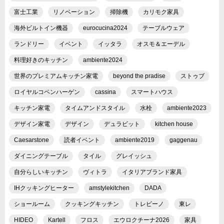
富士工業
リノベーション
掃除機
カリモク家具
海外ビルトイン機器
eurocucina2024
テーブルウェア
ランドリー
イベント
イッタラ
オスモ＆エーデル
料理好きのキッチン
ambiente2024
世界のプレミアムキッチン家電
beyond the pradise
ストゥブ
ロイヤルコペンハーゲン
cassina
スマートハウス
キッチン家電
タイムアンドスタイル
水栓
ambiente2023
デザイン家電
デザイン
デュラビット
kitchen house
Caesarstone
読者イベント
ambiente2019
gaggenau
ダイニングテーブル
タイル
グレイッシュ
自分らしいキッチン
ヴィトラ
イタリアブランド家具
IHクッキングヒーター
amstylekitchen
DADA
ショールーム
クッキングキッチン
トレビーノ
東レ
HIDEO
Kartell
フロス
エウロクチーナ2026
家具