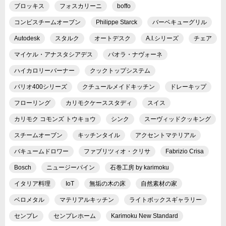
ブロッキス
フォスカリーニ
boffo
コンビスチームオーブン
Philippe Starck
バーベキューグリル
Autodesk
スタルク
オートデスク
A.I.シリーズ
チェア
マイケル・アナスタシアデス
パオラ・ナヴォーネ
ハイカロリーバーナー
クックトップシステム
バリオ400シリーズ
クチュールメイドキッチン
ドレーキップ
フローリング
カリモクケーススタディ
スイス
カリモク コモンズ トウキョウ
シンク
スーヴィッドクッキング
スチームオーブン
キッチンタイル
アクセントマテリアル
バキュームドロワー
ファブリツィオ・クリサ
Fabrizio Crisa
Bosch
ニュージーパイン
石巻工房 by karimoku
イタリア料理
IoT
無垢の木の床
自然素材の家
ベロメタル
マテリアルキッチン
ライトボックスギャラリー
センプレ
センプレホーム
Karimoku New Standard