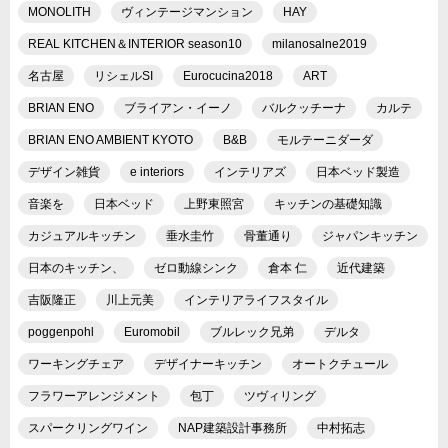
MONOLITH
ヴィンテージマンション
HAY
REAL KITCHEN＆INTERIOR season10
milanosalne2019
名古屋
リシェルSI
Eurocucina2018
ART
BRIAN ENO
ブライアン・イーノ
バルクッチーナ
カルテ
BRIAN ENO AMBIENT KYOTO
B&B
モルテーニダーダ
デザイン雑貨
e interiors
インテリアズ
日本ベッド製造
音楽を
日本ベッド
上野東照宮
キッチンの基礎知識
カジュアルキッチン
垂水圭竹
骨董通り
ジャパンキッチン
日本のキッチン、
ゼロ動線シンク
倉本 仁
近代建築
吉阪隆正
川上元美
インテリアライフスタイル
poggenpohl
Euromobil
ブルレック兄弟
デルタ
ワーキングチェア
デザイナーキッチン
オートクチュール
フラワーアレンジメント
包丁
ツヴィリング
スパークリングワイン
NAP建築設計事務所
中村拓志