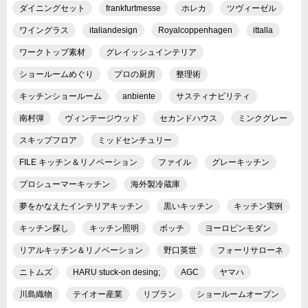
ダイニングセット
frankfurtmesse
ホレカ
ツヴィーゼル
ワイングラス
italiandesign
Royalcoppenhagen
ittalla
ワークトップ素材
グレイッシュインテリア
ショールームめぐり
プロの厨房
整理術
キッチンショールーム
anbiente
サスティナビリティ
南村弾
ヴィンテージウッド
セカンドハウス
ミンクグレー
スキップフロア
ミッドセンチュリー
FILE キッチン＆リノベーション
ファイル
グレーキッチン
プロシューマーキッチン
海外製冷蔵庫
夢をかなえたインテリアキッチン
黒いキッチン
キッチン実例
キッチン探し
キッチン照明
ボッチ
ヨーロピンモダン
リアルキッチン＆リノベーション
野口英世
フォーリサローネ
ニトムズ
HARU stuck-on desing;
AGC
ヤマハ
川島織物
テイオー産業
リブラン
ショールームオープン