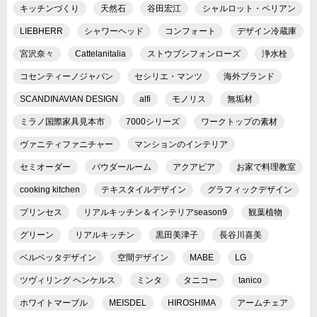
キッチンづくり
天然石
谷田宏江
シャルロット・ペリアン
LIEBHERR
シャワーヘッド
コンフォート
デザイン冷蔵庫
宮沢奈々
Cattelanitalia
ストウブシフォンローズ
浄水栓
コセンティーノジャパン
セシリエ・マンツ
海外ブランド
SCANDINAVIAN DESIGN
alfi
モノリス
無垢材
ミラノ国際家具見本市
7000シリーズ
ワークトップの素材
ヴァニティファニチャー
マンションのインテリア
セミオーダー
パウダールーム
アクアピア
お家で料理教室
cooking kitchen
テキスタイルデザイン
グラフィックデザイン
プリンセス
リアルキッチン＆インテリアseason9
観葉植物
グリーン
リアルキッチン
黒田美津子
長谷川喜美
ベルベッタデザイン
空間デザイン
MABE
LG
ツヴィリング ヘンケルス
ミンタ
タニコー
tanico
ホワイトマーブル
MEISDEL
HIROSHIMA
アームチェア