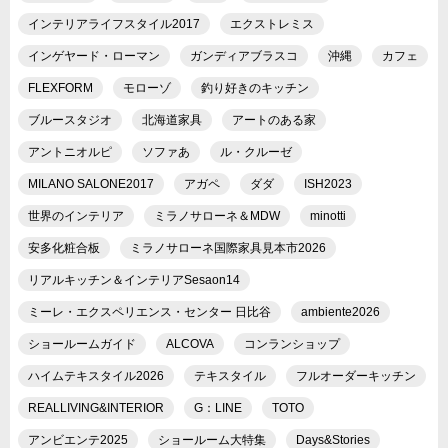
インテリアライフスタイル2017
エクストレミス
インゲヤード・ローマン
ガンディアブラスコ
沖縄
カフェ
FLEXFORM
モローゾ
釣り好きのキッチン
ブルースタジオ
北海道家具
アートのある家
アントニオルピ
ソファあ
ル・クルーゼ
MILANO SALONE2017
アガペ
ダダ
ISH2023
世界のインテリア
ミラノサローネ＆MDW
minotti
安多化粧合板
ミラノサローネ国際家具見本市2026
リアルキッチン＆インテリアSesaon14
ミーレ・エクスペリエンス・センター 日比谷
ambiente2026
ショールームガイド
ALCOVA
コンランショップ
ハイムテキスタイル2026
テキスタイル
フルオーダーキッチン
REALLIVING&INTERIOR
G：LINE
TOTO
アンビエンテ2025
ショールーム大特集
Days&Stories