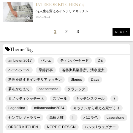
INTERIOR KITCHEN 04
04 人生を変えるインテリアキッチン
2020.04.24
1
2
3
NEXT
Theme Tag
ambieten2017
バレエ
ティンバーヤード
DE
ヘーベシーベ
季節行事
若林佛具製作所、清水慶太
料理を愛するインテリアキッチン
Stories
Days
夢をかなえて
caeserstone
クラシック
ミノッティクッチーネ
スツール
キッチンスツール
7
Lagositina
milanosaolne2024
キッチンから考える家づくり
センプレギャラリー
高橋大輔
h
バニラ色
caserstone
ORDER KITCHEN
NORDIC DESIGN
ハンスJ.ウェグナー