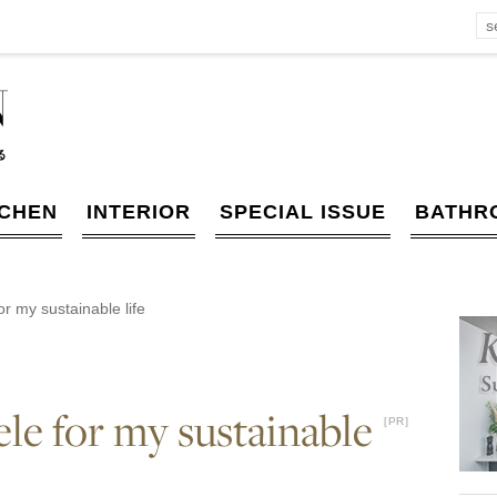
TCHEN
INTERIOR
SPECIAL ISSUE
BATHR
or my sustainable life
le for my sustainable
［PR］
［PR］