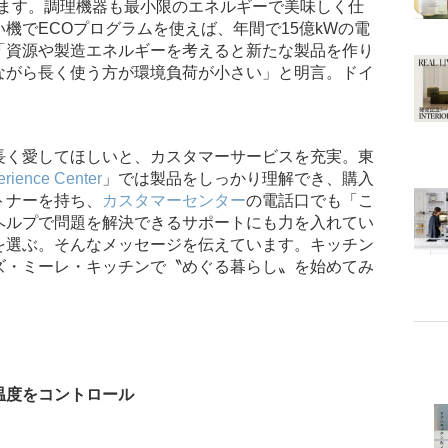
います。調理機器も最小限のエネルギーで美味しく仕
機でECOプログラムを使えば、年間で15億kWの電
「資源や製造エネルギーを考えると新たな製品を作り
ながら長く使う方が環境負荷が小さい」と明言。ドイ
長く愛してほしいと、カスタマーサービスを充実。東
erience Center
」では製品をしっかり理解でき、購入
トナーを持ち、
カスタマーセンター
の電話口でも「こ
ヘルプで問題を解決できるサポートにも力を入れてい
を選ぶ。そんなメッセージを伝えています。キッチン
ズ・ミーレ・キッチンで〝めぐる暮らし〟を始めてみ
温度をコントロール