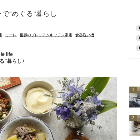
で“めぐる”暮らし
電
ミーレ
世界のプレミアムキッチン家電
食器洗い機
e life
る”暮らし〉
1
2