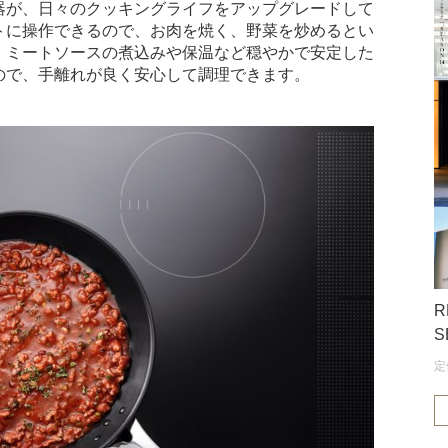
器が、日々のクッキングライフをアップグレードして
トに操作できるので、お肉を焼く、野菜を炒めるとい
、ミートソースの煮込みや保温など穏やかで安定した
ので、手離れが良く安心して調理できます。
R
S
定