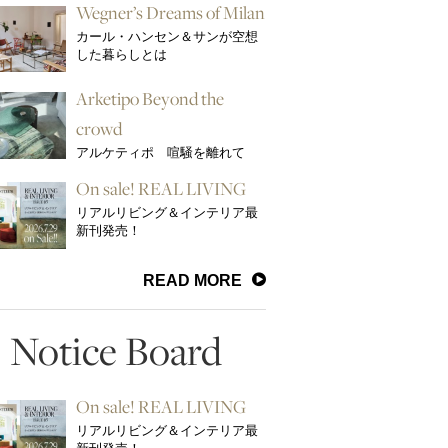
Wegner’s Dreams of Milan
カール・ハンセン＆サンが空想
した暮らしとは
Arketipo Beyond the
crowd
アルケティポ 喧騒を離れて
On sale! REAL LIVING
リアルリビング＆インテリア最
新刊発売！
READ MORE
Notice Board
On sale! REAL LIVING
リアルリビング＆インテリア最