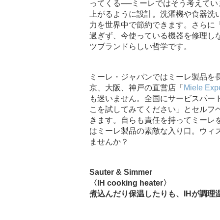
ってくる──ミーレではそう考えて
上がるように設計。洗濯機や食器洗い
力を世界中で節約できます。さらに
過ぎず、今使っている機器を修理し
ツブランドらしい哲学です。
ミーレ・ジャパンではミーレ製品を
京、大阪、神戸の直営店「
Miele Exp
も迷いません。全国にサービスパー
こを試してみてください」とセルフ
きます。自らも責任を持ってミーレ
はミーレ製品の素敵な入り口。ウィ
ませんか？
Sauter & Simmer
〈IH cooking heater〉
煮込んだり保温したりも、IHが調理