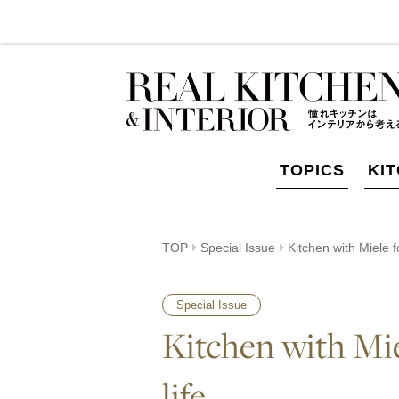
TOPICS
KI
TOP
Special Issue
Kitchen with Miele f
Special Issue
Kitchen with Mie
life