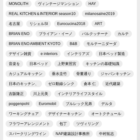
MONOLITH
ヴィンテージマンション
HAY
REAL KITCHEN＆INTERIOR season10
milanosalne2019
名古屋
リシェルSI
Eurocucina2018
ART
BRIAN ENO
ブライアン・イーノ
バルクッチーナ
カルテ
BRIAN ENO AMBIENT KYOTO
B&B
モルテーニダーダ
デザイン雑貨
e interiors
インテリアズ
日本ベッド製造
音楽を
日本ベッド
上野東照宮
キッチンの基礎知識
カジュアルキッチン
垂水圭竹
骨董通り
ジャパンキッチン
日本のキッチン、
ゼロ動線シンク
倉本 仁
近代建築
吉阪隆正
川上元美
インテリアライフスタイル
poggenpohl
Euromobil
ブルレック兄弟
デルタ
ワーキングチェア
デザイナーキッチン
オートクチュール
フラワーアレンジメント
包丁
ツヴィリング
スパークリングワイン
NAP建築設計事務所
中村拓志