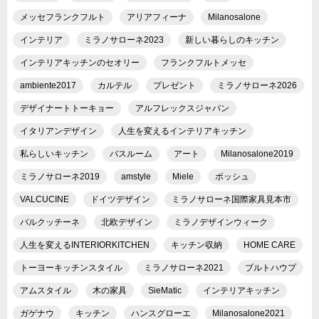
メッセフランクフルト
アリアフィーナ
Milanosalone
インテリア
ミラノサローネ2023
新しい暮らしのキッチン
インテリアキッチンのセオリー
フランクフルトメッセ
ambiente2017
カルテル
プレゼント
ミラノサローネ2026
デザイナートトーキョー
アルフレックスジャパン
イタリアンデザイン
人生を変えるインテリアキッチン
私らしいキッチン
バスルーム
アート
Milanosalone2019
ミラノサローネ2019
amstyle
Miele
ボッシュ
VALCUCINE
ドイツデザイン
ミラノサローネ国際家具見本市
バルクッチーネ
北欧デザイン
ミラノデザインウィーク
人生を変えるINTERIORKITCHEN
キッチン収納
HOME CARE
トーヨーキッチンスタイル
ミラノサローネ2021
ブルトハウプ
アムスタイル
木の家具
SieMatic
インテリアキッチン
ガゲナウ
キッチン
ハンスグローエ
Milanosalone2021