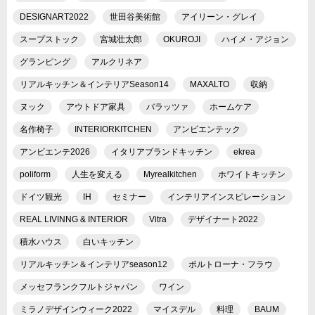
DESIGNART2022
世田谷美術館
アイリーン・グレイ
スープストック
宮城壮太郎
OKUROJI
ハイメ・アジョン
グランピング
アルクリネア
リアルキッチン＆インテリアSeason14
MAXALTO
収納
ヌック
アウトドア家具
バラッツァ
ホームケア
名作椅子
INTERIORKITCHEN
アンビエンテック
アンビエンテ2026
イタリアブランドキッチン
ekrea
poliform
人生を変える
Myrealkitchen
ホワイトキッチン
ドイツ観光
IH
セミナー
インテリアインスピレーション
REAL LIVINNG & INTERIOR
Vitra
デザイナート2022
積水ハウス
白いキッチン
リアルキッチン＆インテリアseason12
ポルトローナ・フラウ
メッセフランクフルトジャパン
ワイン
ミラノデザインウィーク2022
マイスデル
料理
BAUM