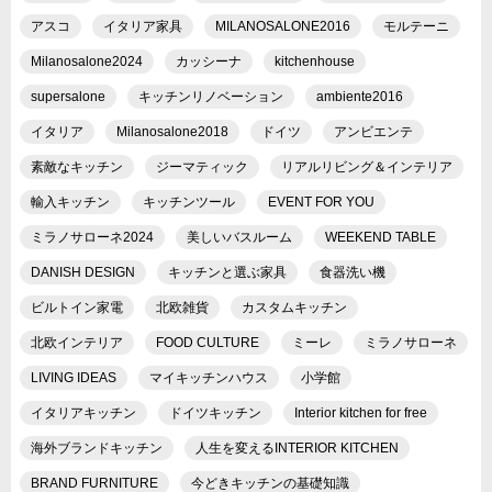
アスコ
イタリア家具
MILANOSALONE2016
モルテーニ
Milanosalone2024
カッシーナ
kitchenhouse
supersalone
キッチンリノベーション
ambiente2016
イタリア
Milanosalone2018
ドイツ
アンビエンテ
素敵なキッチン
ジーマティック
リアルリビング＆インテリア
輸入キッチン
キッチンツール
EVENT FOR YOU
ミラノサローネ2024
美しいバスルーム
WEEKEND TABLE
DANISH DESIGN
キッチンと選ぶ家具
食器洗い機
ビルトイン家電
北欧雑貨
カスタムキッチン
北欧インテリア
FOOD CULTURE
ミーレ
ミラノサローネ
LIVING IDEAS
マイキッチンハウス
小学館
イタリアキッチン
ドイツキッチン
Interior kitchen for free
海外ブランドキッチン
人生を変えるINTERIOR KITCHEN
BRAND FURNITURE
今どきキッチンの基礎知識