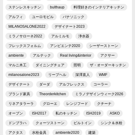
ステンレスキッチン
bulthaup
料理好きのインテリアキッチン
アルフィ
ユーロモビル
パナソニック
MILANOSALONE2022
デザイナート2023
ミラノサローネ2022
アルミルモ
浄水器
フレックスフォルム
アンビエンテ2020
シーザーストーン
ambiente
アルテック
Real living&interior
アクサー
マルニ木工
ダイニングチェア
照明
ザ・オーダーキッチン
milanosalone2023
リープヘル
深澤直人
WMF
デザイナート
ダーダ
アルフレックス
コーラー
ブランド家具
Theorderkitchen
ミラノデザインウィーク2026
リネアタラーラ
グローエ
レンジフード
クチーナ
オーブン
ISH2017
私のキッチン
ISH2019
ASKO
ドンブラハ
クォーツストーン
ビルトイン
シンク＆水栓
アクタス
水栓金具
ambiente2020
建築