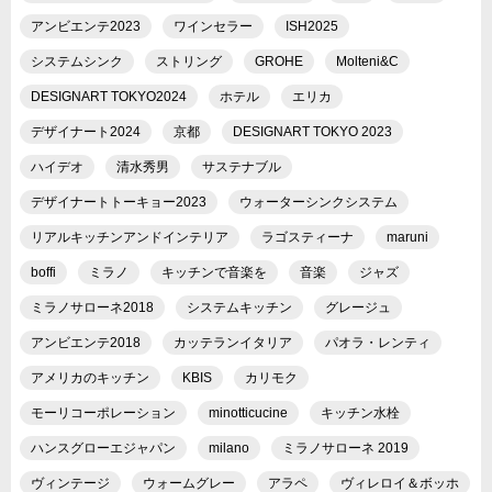
アンビエンテ2023
ワインセラー
ISH2025
システムシンク
ストリング
GROHE
Molteni&C
DESIGNART TOKYO2024
ホテル
エリカ
デザイナート2024
京都
DESIGNART TOKYO 2023
ハイデオ
清水秀男
サステナブル
デザイナートトーキョー2023
ウォーターシンクシステム
リアルキッチンアンドインテリア
ラゴスティーナ
maruni
boffi
ミラノ
キッチンで音楽を
音楽
ジャズ
ミラノサローネ2018
システムキッチン
グレージュ
アンビエンテ2018
カッテランイタリア
パオラ・レンティ
アメリカのキッチン
KBIS
カリモク
モーリコーポレーション
minotticucine
キッチン水栓
ハンスグローエジャパン
milano
ミラノサローネ 2019
ヴィンテージ
ウォームグレー
アラペ
ヴィレロイ＆ボッホ