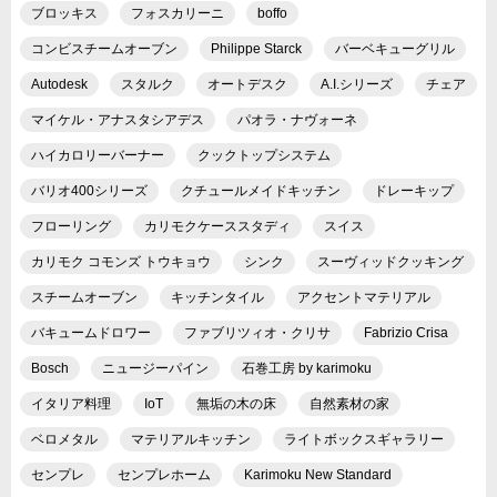
ブロッキス
フォスカリーニ
boffo
コンビスチームオーブン
Philippe Starck
バーベキューグリル
Autodesk
スタルク
オートデスク
A.I.シリーズ
チェア
マイケル・アナスタシアデス
パオラ・ナヴォーネ
ハイカロリーバーナー
クックトップシステム
バリオ400シリーズ
クチュールメイドキッチン
ドレーキップ
フローリング
カリモクケーススタディ
スイス
カリモク コモンズ トウキョウ
シンク
スーヴィッドクッキング
スチームオーブン
キッチンタイル
アクセントマテリアル
バキュームドロワー
ファブリツィオ・クリサ
Fabrizio Crisa
Bosch
ニュージーパイン
石巻工房 by karimoku
イタリア料理
IoT
無垢の木の床
自然素材の家
ベロメタル
マテリアルキッチン
ライトボックスギャラリー
センプレ
センプレホーム
Karimoku New Standard