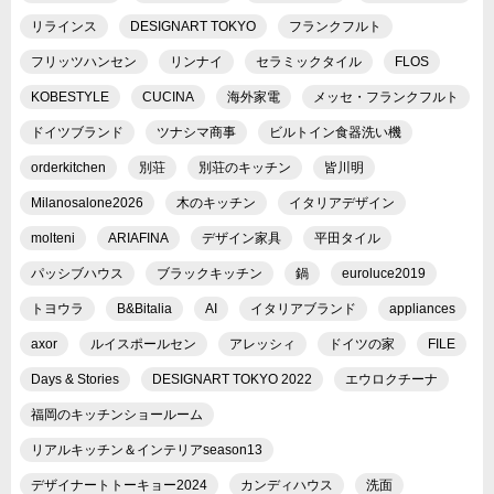
リラインス
DESIGNART TOKYO
フランクフルト
フリッツハンセン
リンナイ
セラミックタイル
FLOS
KOBESTYLE
CUCINA
海外家電
メッセ・フランクフルト
ドイツブランド
ツナシマ商事
ビルトイン食器洗い機
orderkitchen
別荘
別荘のキッチン
皆川明
Milanosalone2026
木のキッチン
イタリアデザイン
molteni
ARIAFINA
デザイン家具
平田タイル
パッシブハウス
ブラックキッチン
鍋
euroluce2019
トヨウラ
B&Bitalia
AI
イタリアブランド
appliances
axor
ルイスポールセン
アレッシィ
ドイツの家
FILE
Days & Stories
DESIGNART TOKYO 2022
エウロクチーナ
福岡のキッチンショールーム
リアルキッチン＆インテリアseason13
デザイナートトーキョー2024
カンディハウス
洗面