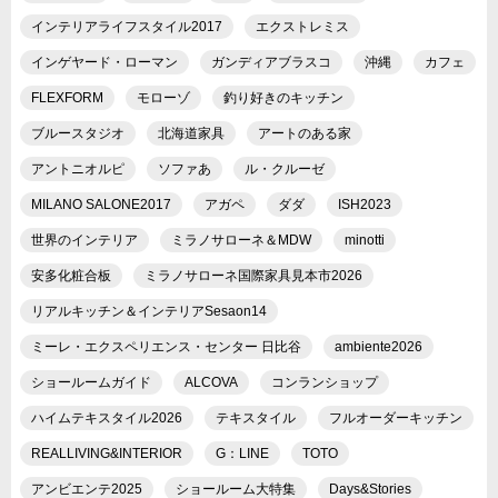
インテリアライフスタイル2017
エクストレミス
インゲヤード・ローマン
ガンディアブラスコ
沖縄
カフェ
FLEXFORM
モローゾ
釣り好きのキッチン
ブルースタジオ
北海道家具
アートのある家
アントニオルピ
ソファあ
ル・クルーゼ
MILANO SALONE2017
アガペ
ダダ
ISH2023
世界のインテリア
ミラノサローネ＆MDW
minotti
安多化粧合板
ミラノサローネ国際家具見本市2026
リアルキッチン＆インテリアSesaon14
ミーレ・エクスペリエンス・センター 日比谷
ambiente2026
ショールームガイド
ALCOVA
コンランショップ
ハイムテキスタイル2026
テキスタイル
フルオーダーキッチン
REALLIVING&INTERIOR
G：LINE
TOTO
アンビエンテ2025
ショールーム大特集
Days&Stories