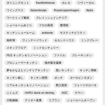
ダイニングセット
frankfurtmesse
ホレカ
ツヴィーゼル
ワイングラス
italiandesign
Royalcoppenhagen
ittalla
ワークトップ素材
グレイッシュインテリア
ショールームめぐり
プロの厨房
整理術
キッチンショールーム
anbiente
サスティナビリティ
南村弾
ヴィンテージウッド
セカンドハウス
ミンクグレー
スキップフロア
ミッドセンチュリー
FILE キッチン＆リノベーション
ファイル
グレーキッチン
プロシューマーキッチン
海外製冷蔵庫
夢をかなえたインテリアキッチン
黒いキッチン
キッチン実例
キッチン探し
キッチン照明
ボッチ
ヨーロピンモダン
リアルキッチン＆リノベーション
野口英世
フォーリサローネ
ニトムズ
HARU stuck-on desing;
AGC
ヤマハ
川島織物
テイオー産業
リブラン
ショールームオープン