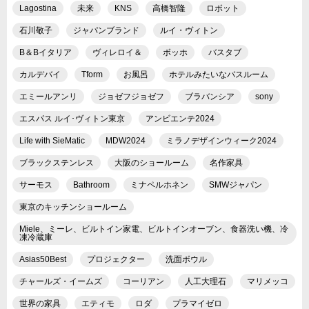
Lagostina
未来
KNS
高橋智隆
ロボット
石川敬子
ジャパンブランド
ルイ・ヴィトン
B＆Bイタリア
ヴィレロイ＆
ボッホ
バスタブ
カルデバイ
Tform
お風呂
ホテルみたいなバスルーム
エミールアンリ
ジョゼフジョゼフ
ブラバンシア
sony
エスパス ルイ･ヴィトン東京
アンビエンテ2024
Life with SieMatic
MDW2024
ミラノデザインウィーク2024
ブラックステンレス
大阪のショールーム
名作家具
サーモス
Bathroom
ミナペルホネン
SMWジャパン
東京のキッチンショールーム
Miele、ミーレ、ビルトイン家電、ビルトインオーブン、食器洗い機、冷
凍冷蔵庫
Asias50Best
プロジェクター
洗面ボウル
チャールズ・イームズ
コーリアン
人工大理石
マリメッコ
世界の家具
エティモ
ロダ
プラマイゼロ