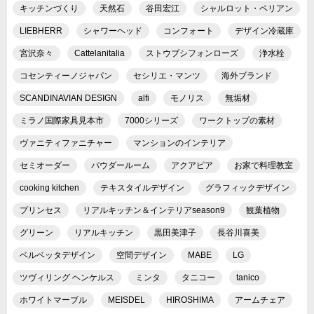
キッチンづくり
天然石
谷田宏江
シャルロット・ペリアン
LIEBHERR
シャワーヘッド
コンフォート
デザイン冷蔵庫
宮沢奈々
Cattelanitalia
ストウブシフォンローズ
浄水栓
コセンティーノジャパン
セシリエ・マンツ
海外ブランド
SCANDINAVIAN DESIGN
alfi
モノリス
無垢材
ミラノ国際家具見本市
7000シリーズ
ワークトップの素材
ヴァニティファニチャー
マンションのインテリア
セミオーダー
パウダールーム
アクアピア
お家で料理教室
cooking kitchen
テキスタイルデザイン
グラフィックデザイン
プリンセス
リアルキッチン＆インテリアseason9
観葉植物
グリーン
リアルキッチン
黒田美津子
長谷川喜美
ベルベッタデザイン
空間デザイン
MABE
LG
ツヴィリング ヘンケルス
ミンタ
タニコー
tanico
ホワイトマーブル
MEISDEL
HIROSHIMA
アームチェア