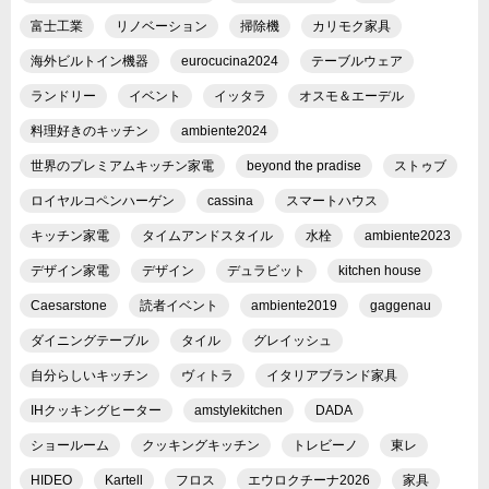
富士工業
リノベーション
掃除機
カリモク家具
海外ビルトイン機器
eurocucina2024
テーブルウェア
ランドリー
イベント
イッタラ
オスモ＆エーデル
料理好きのキッチン
ambiente2024
世界のプレミアムキッチン家電
beyond the pradise
ストゥブ
ロイヤルコペンハーゲン
cassina
スマートハウス
キッチン家電
タイムアンドスタイル
水栓
ambiente2023
デザイン家電
デザイン
デュラビット
kitchen house
Caesarstone
読者イベント
ambiente2019
gaggenau
ダイニングテーブル
タイル
グレイッシュ
自分らしいキッチン
ヴィトラ
イタリアブランド家具
IHクッキングヒーター
amstylekitchen
DADA
ショールーム
クッキングキッチン
トレビーノ
東レ
HIDEO
Kartell
フロス
エウロクチーナ2026
家具