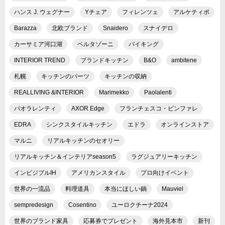
ハンス J. ウェグナー
Yチェア
フィレンツェ
アルケティポ
Barazza
北欧ブランド
Snaidero
スナイデロ
カーサミア河口湖
ベルタゾーニ
バイキング
INTERIOR TREND
ブランドキッチン
B&O
ambitene
札幌
キッチンのパーツ
キッチンの収納
REALLIVING &INTERIOR
Marimekko
Paolalenti
パオラレンティ
AXOR Edge
フランチェスコ・ビンファレ
EDRA
シンクスタイルキッチン
エドラ
オンラインストア
マルニ
リアルキッチンのセオリー
リアルキッチン＆インテリアseason5
ラグジュアリーキッチン
インビジブルIH
アメリカンスタイル
プロ向けイベント
世界の一流品
料理道具
本当にほしい鍋
Mauviel
sempredesign
Cosentino
ユーロクチーナ2024
世界のブランド家具
応募券でプレゼント
海外見本市
新刊