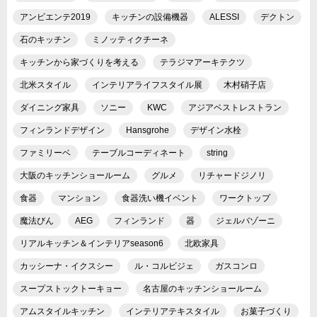
アンビエンテ2019
キッチンの設備機器
ALESSI
デクトン
石のキッチン
ミノッティクチーネ
キッチンから家づくりを考える
テラジマアーキテクツ
北米スタイル
インテリアライフスタイル展
木村硝子店
ダイニング家具
ソニー
KWC
アジアベストレストラン
フィンランドデザイン
Hansgrohe
デザイン水栓
ファミリーベ
テーブルコーディネート
string
大阪のキッチンショールーム
グルメ
リチャードジノリ
食器
マンション
食器洗い機イベント
ワークトップ
魔法びん
AEG
フィンランド
器
ジェルバゾーニ
リアルキッチン＆インテリアseason6
北欧家具
カッシーナ・イクスシー
ル・コルビジェ
ガスコンロ
スープストックトーキョー
名古屋のキッチンショールーム
アムスタイルキッチン
インテリアテキスタイル
お菓子づくり