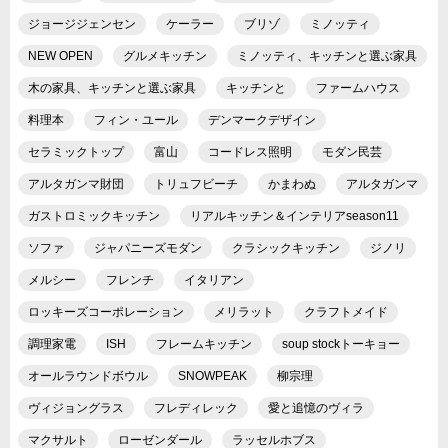
ジョージジェンセン
ケーラー
ブリゾ
ミノッティ
NEW OPEN
グルメキッチン
ミノッティ、キッチンと選ぶ家具
木の家具、キッチンと選ぶ家具
キッチンと
ファームハウス
料理本
フィン・ユール
デンマークデザイン
セラミックトップ
富山
コードレス照明
モダン民芸
アルタガンマ財団
トリュフビーチ
かまわぬ
アルタガンマ
ガストロミックキッチン
リアルキッチン＆インテリアseason11
ソファ
ジャパニーズモダン
クラシックキッチン
ジノリ
メルシー
フレンチ
イタリアン
ロッキーズコーポレーション
メリラット
クラフトメイド
調理家電
ISH
フレームキッチン
soup stockトーキョー
オールラウンドボウル
SNOWPEAK
柳宗理
ヴィジョングラス
フレディレック
愛と追憶のヴィラ
マクサルト
ローゼンダール
ラッセルホブス