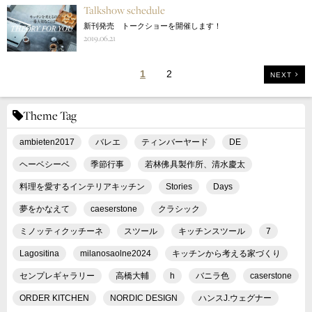
Talkshow schedule
新刊発売 トークショーを開催します！
2019.06.21
1
2
NEXT
Theme Tag
ambieten2017
バレエ
ティンバーヤード
DE
ヘーベシーベ
季節行事
若林佛具製作所、清水慶太
料理を愛するインテリアキッチン
Stories
Days
夢をかなえて
caeserstone
クラシック
ミノッティクッチーネ
スツール
キッチンスツール
7
Lagositina
milanosaolne2024
キッチンから考える家づくり
センプレギャラリー
高橋大輔
h
バニラ色
caserstone
ORDER KITCHEN
NORDIC DESIGN
ハンスJ.ウェグナー