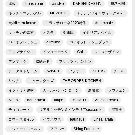
連載
fuorisalone
amstye
DANSHI DESIGN
無料公開
キッチンマテルアル
MDW2023
ミラノデザインウィーク2023
Mykitchen house
ミラノサローネ2023特集
dreamnote
キッチンの素材
オスモ
冷凍庫
イタリアンタイル
バイオフレッシュ
allmilmo
バイオフレッシュプラス
アップサイクル
インターテック
Chiil
スイスデザイン
デンマーク
収納家具
フリッツ・ハンセン
ソーダストリーム
AZIMUT
フジオー
ACTUS
チール
サウナ
キッチングッズ
THE ORDER KITCHEN
インテリア建材
カールハンセン＆サン
冷蔵庫
ラウフェン
SDGs
dornbracht
alape
MAROU
Aroma Fresco
チョコレート
リアルキッチン＆インテリアseason10
展覧会
コウベスタイル
バウハウス
bauhaus
LineaTarala
モジュールシェルフ
アアルケ
String Furniture