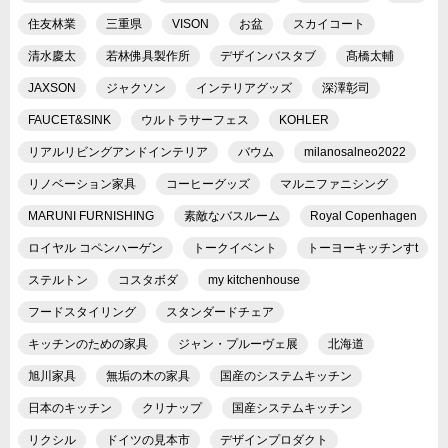
住友林業
三重県
VISON
お盆
スカイコート
清水慶太
若林佛具製作所
デザインバスタブ
髙橋太輔
JAXSON
ジャクソン
インテリアグッズ
深澤彰司
FAUCET&SINK
ウルトラサーフェス
KOHLER
リアルリビングアンドインテリア
バウム
milanosalneo2022
リノベーション家具
コーヒーグッズ
マルニファニシング
MARUNI FURNISHING
素敵なバスルーム
Royal Copenhagen
ロイヤル コペンハーゲン
トークイベント
トーヨーキッチンすt
ステルトン
コスタボダ
my kitchenhouse
フードスタイリング
スタンダードチェア
キッチンのための家具
ジャン・プルーヴェ展
北海道
旭川家具
無垢の木の家具
国産のシステムキッチン
日本のキッチン
クリナップ
国産システムキッチン
リクシル
ドイツの見本市
デザインプロダクト