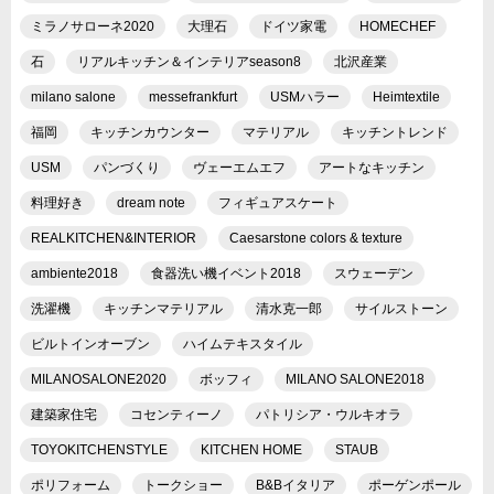
ミラノサローネ2020
大理石
ドイツ家電
HOMECHEF
石
リアルキッチン＆インテリアseason8
北沢産業
milano salone
messefrankfurt
USMハラー
Heimtextile
福岡
キッチンカウンター
マテリアル
キッチントレンド
USM
パンづくり
ヴェーエムエフ
アートなキッチン
料理好き
dream note
フィギュアスケート
REALKITCHEN&INTERIOR
Caesarstone colors & texture
ambiente2018
食器洗い機イベント2018
スウェーデン
洗濯機
キッチンマテリアル
清水克一郎
サイルストーン
ビルトインオーブン
ハイムテキスタイル
MILANOSALONE2020
ボッフィ
MILANO SALONE2018
建築家住宅
コセンティーノ
パトリシア・ウルキオラ
TOYOKITCHENSTYLE
KITCHEN HOME
STAUB
ポリフォーム
トークショー
B&Bイタリア
ポーゲンポール