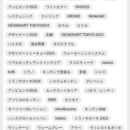
アンビエンテ2023
ワインセラー
ISH2025
システムシンク
ストリング
GROHE
Molteni&C
DESIGNART TOKYO2024
ホテル
エリカ
デザイナート2024
京都
DESIGNART TOKYO 2023
ハイデオ
清水秀男
サステナブル
デザイナートトーキョー2023
ウォーターシンクシステム
リアルキッチンアンドインテリア
ラゴスティーナ
maruni
boffi
ミラノ
キッチンで音楽を
音楽
ジャズ
ミラノサローネ2018
システムキッチン
グレージュ
アンビエンテ2018
カッテランイタリア
パオラ・レンティ
アメリカのキッチン
KBIS
カリモク
モーリコーポレーション
minotticucine
キッチン水栓
ハンスグローエジャパン
milano
ミラノサローネ 2019
ヴィンテージ
ウォームグレー
アラペ
ヴィレロイ＆ボッホ