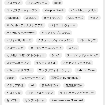
ブロッキス
フォスカリーニ
boffo
コンビスチームオーブン
Philippe Starck
バーベキューグリル
Autodesk
スタルク
オートデスク
A.I.シリーズ
チェア
マイケル・アナスタシアデス
パオラ・ナヴォーネ
ハイカロリーバーナー
クックトップシステム
バリオ400シリーズ
クチュールメイドキッチン
ドレーキップ
フローリング
カリモクケーススタディ
スイス
カリモク コモンズ トウキョウ
シンク
スーヴィッドクッキング
スチームオーブン
キッチンタイル
アクセントマテリアル
バキュームドロワー
ファブリツィオ・クリサ
Fabrizio Crisa
Bosch
ニュージーパイン
石巻工房 by karimoku
イタリア料理
IoT
無垢の木の床
自然素材の家
ベロメタル
マテリアルキッチン
ライトボックスギャラリー
センプレ
センプレホーム
Karimoku New Standard