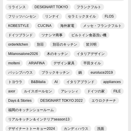
リラインス
DESIGNART TOKYO
フランクフルト
フリッツハンセン
リンナイ
セラミックタイル
FLOS
KOBESTYLE
CUCINA
海外家電
メッセ・フランクフルト
ドイツブランド
ツナシマ商事
ビルトイン食器洗い機
orderkitchen
別荘
別荘のキッチン
皆川明
Milanosalone2026
木のキッチン
イタリアデザイン
molteni
ARIAFINA
デザイン家具
平田タイル
パッシブハウス
ブラックキッチン
鍋
euroluce2019
トヨウラ
B&Bitalia
AI
イタリアブランド
appliances
axor
ルイスポールセン
アレッシィ
ドイツの家
FILE
Days & Stories
DESIGNART TOKYO 2022
エウロクチーナ
福岡のキッチンショールーム
リアルキッチン＆インテリアseason13
デザイナートトーキョー2024
カンディハウス
洗面