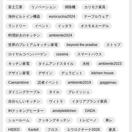
富士工業
リノベーション
掃除機
カリモク家具
海外ビルトイン機器
eurocucina2024
テーブルウェア
ランドリー
イベント
イッタラ
オスモ＆エーデル
料理好きのキッチン
ambiente2024
世界のプレミアムキッチン家電
beyond the pradise
ストゥブ
ロイヤルコペンハーゲン
cassina
スマートハウス
キッチン家電
タイムアンドスタイル
水栓
ambiente2023
デザイン家電
デザイン
デュラビット
kitchen house
Caesarstone
読者イベント
ambiente2019
gaggenau
ダイニングテーブル
タイル
グレイッシュ
自分らしいキッチン
ヴィトラ
イタリアブランド家具
IHクッキングヒーター
amstylekitchen
DADA
ショールーム
クッキングキッチン
トレビーノ
東レ
HIDEO
Kartell
フロス
エウロクチーナ2026
家具