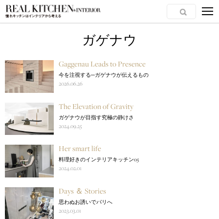
ガゲナウ
Gaggenau Leads to Presence
今を注視する─ガゲナウが伝えるもの
2026.06.26
The Elevation of Gravity
ガゲナウが目指す究極の静けさ
2024.09.25
Her smart life
料理好きのインテリアキッチン05
2024.02.01
Days ＆ Stories
思わぬお誘いでパリへ
2023.03.01