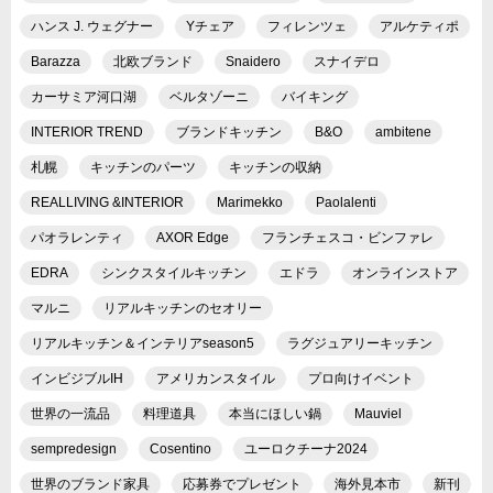
ハンス J. ウェグナー
Yチェア
フィレンツェ
アルケティポ
Barazza
北欧ブランド
Snaidero
スナイデロ
カーサミア河口湖
ベルタゾーニ
バイキング
INTERIOR TREND
ブランドキッチン
B&O
ambitene
札幌
キッチンのパーツ
キッチンの収納
REALLIVING &INTERIOR
Marimekko
Paolalenti
パオラレンティ
AXOR Edge
フランチェスコ・ビンファレ
EDRA
シンクスタイルキッチン
エドラ
オンラインストア
マルニ
リアルキッチンのセオリー
リアルキッチン＆インテリアseason5
ラグジュアリーキッチン
インビジブルIH
アメリカンスタイル
プロ向けイベント
世界の一流品
料理道具
本当にほしい鍋
Mauviel
sempredesign
Cosentino
ユーロクチーナ2024
世界のブランド家具
応募券でプレゼント
海外見本市
新刊