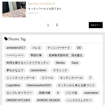
kitchen world2018
キッチンワールドを見てきた
2018.07.31
1
2
NEXT
Theme Tag
ambieten2017
バレエ
ティンバーヤード
DE
ヘーベシーベ
季節行事
若林佛具製作所、清水慶太
料理を愛するインテリアキッチン
Stories
Days
夢をかなえて
caeserstone
クラシック
ミノッティクッチーネ
スツール
キッチンスツール
7
Lagositina
milanosaolne2024
キッチンから考える家づくり
センプレギャラリー
高橋大輔
h
バニラ色
caserstone
ORDER KITCHEN
NORDIC DESIGN
ハンスJ.ウェグナー