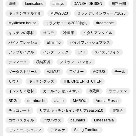
連載
fuorisalone
amstye
DANSHI DESIGN
無料公開
キッチンマテルアル
MDW2023
ミラノデザインウィーク2023
Mykitchen house
ミラノサローネ2023特集
dreamnote
キッチンの素材
オスモ
冷凍庫
イタリアンタイル
バイオフレッシュ
allmilmo
バイオフレッシュプラス
アップサイクル
インターテック
Chiil
スイスデザイン
デンマーク
収納家具
フリッツ・ハンセン
ソーダストリーム
AZIMUT
フジオー
ACTUS
チール
サウナ
キッチングッズ
THE ORDER KITCHEN
インテリア建材
カールハンセン＆サン
冷蔵庫
ラウフェン
SDGs
dornbracht
alape
MAROU
Aroma Fresco
チョコレート
リアルキッチン＆インテリアseason10
展覧会
コウベスタイル
バウハウス
bauhaus
LineaTarala
モジュールシェルフ
アアルケ
String Furniture