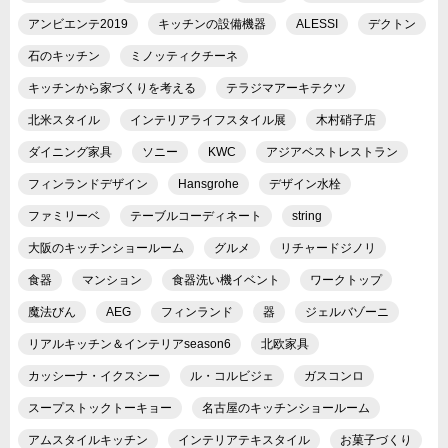
アンビエンテ2019
キッチンの設備機器
ALESSI
デクトン
石のキッチン
ミノッティクチーネ
キッチンから家づくりを考える
テラジマアーキテクツ
北米スタイル
インテリアライフスタイル展
木村硝子店
ダイニング家具
ソニー
KWC
アジアベストレストラン
フィンランドデザイン
Hansgrohe
デザイン水栓
ファミリーベ
テーブルコーディネート
string
大阪のキッチンショールーム
グルメ
リチャードジノリ
食器
マンション
食器洗い機イベント
ワークトップ
魔法びん
AEG
フィンランド
器
ジェルバゾーニ
リアルキッチン＆インテリアseason6
北欧家具
カッシーナ・イクスシー
ル・コルビジェ
ガスコンロ
スープストックトーキョー
名古屋のキッチンショールーム
アムスタイルキッチン
インテリアテキスタイル
お菓子づくり