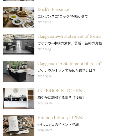
Rock’n Elegance
エレガンスに’’ロック’’を効かせて
2022.12.27
Gaggenau─A statement of forms
ガゲナウ─本物の素材、質感、芸術の真髄
2022.12.15
Gaggenau “A Statement of Form”
ガゲナウがミラノで極めた哲学とは？
2022.09.16
INTERIOR KITCHEN15
穏やかに調和する場所［後編］
2020.05.18
Kitchen Library OPEN!
7月12日13日のイベント詳細
2019.07.07