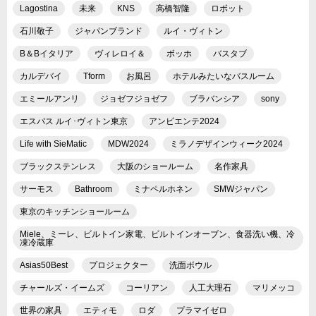
Lagostina
未来
KNS
高橋智隆
ロボット
石川敬子
ジャパンブランド
ルイ・ヴィトン
B＆Bイタリア
ヴィレロイ＆
ボッホ
バスタブ
カルデバイ
Tform
お風呂
ホテルみたいなバスルーム
エミールアンリ
ジョゼフジョゼフ
ブラバンシア
sony
エスパス ルイ･ヴィトン東京
アンビエンテ2024
Life with SieMatic
MDW2024
ミラノデザインウィーク2024
ブラックステンレス
大阪のショールーム
名作家具
サーモス
Bathroom
ミナペルホネン
SMWジャパン
東京のキッチンショールーム
Miele、ミーレ、ビルトイン家電、ビルトインオーブン、食器洗い機、冷
凍冷蔵庫
Asias50Best
プロジェクター
洗面ボウル
チャールズ・イームズ
コーリアン
人工大理石
マリメッコ
世界の家具
エティモ
ロダ
プラマイゼロ