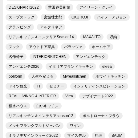
DESIGNART2022
世田谷美術館
アイリーン・グレイ
スープストック
宮城壮太郎
OKUROJI
ハイメ・アジョン
グランピング
アルクリネア
リアルキッチン＆インテリアSeason14
MAXALTO
収納
ヌック
アウトドア家具
バラッツァ
ホームケア
名作椅子
INTERIORKITCHEN
アンビエンテック
アンビエンテ2026
イタリアブランドキッチン
ekrea
poliform
人生を変える
Myrealkitchen
ホワイトキッチン
ドイツ観光
IH
セミナー
インテリアインスピレーション
REAL LIVINNG & INTERIOR
Vitra
デザイナート2022
積水ハウス
白いキッチン
リアルキッチン＆インテリアseason12
ポルトローナ・フラウ
メッセフランクフルトジャパン
ワイン
ミラノデザインウィーク2022
マイスデル
料理
BAUM