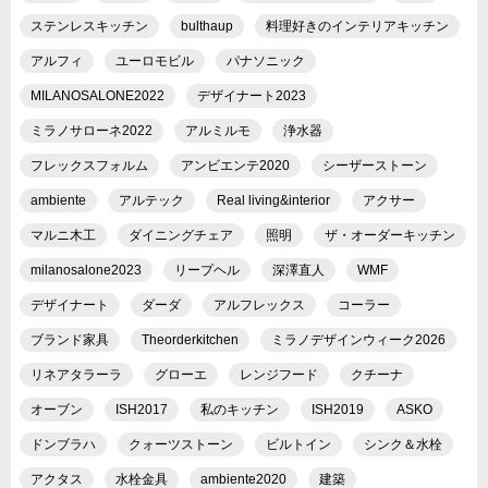
ステンレスキッチン
bulthaup
料理好きのインテリアキッチン
アルフィ
ユーロモビル
パナソニック
MILANOSALONE2022
デザイナート2023
ミラノサローネ2022
アルミルモ
浄水器
フレックスフォルム
アンビエンテ2020
シーザーストーン
ambiente
アルテック
Real living&interior
アクサー
マルニ木工
ダイニングチェア
照明
ザ・オーダーキッチン
milanosalone2023
リープヘル
深澤直人
WMF
デザイナート
ダーダ
アルフレックス
コーラー
ブランド家具
Theorderkitchen
ミラノデザインウィーク2026
リネアタラーラ
グローエ
レンジフード
クチーナ
オーブン
ISH2017
私のキッチン
ISH2019
ASKO
ドンブラハ
クォーツストーン
ビルトイン
シンク＆水栓
アクタス
水栓金具
ambiente2020
建築