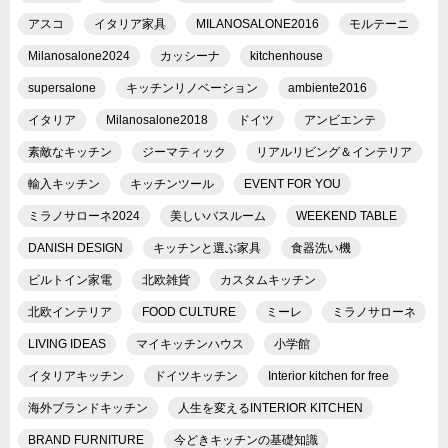
アスコ
イタリア家具
MILANOSALONE2016
モルテーニ
Milanosalone2024
カッシーナ
kitchenhouse
supersalone
キッチンリノベーション
ambiente2016
イタリア
Milanosalone2018
ドイツ
アンビエンテ
素敵なキッチン
ジーマティック
リアルリビング＆インテリア
輸入キッチン
キッチンツール
EVENT FOR YOU
ミラノサローネ2024
美しいバスルーム
WEEKEND TABLE
DANISH DESIGN
キッチンと選ぶ家具
食器洗い機
ビルトイン家電
北欧雑貨
カスタムキッチン
北欧インテリア
FOOD CULTURE
ミーレ
ミラノサローネ
LIVING IDEAS
マイキッチンハウス
小学館
イタリアキッチン
ドイツキッチン
Interior kitchen for free
海外ブランドキッチン
人生を変えるINTERIOR KITCHEN
BRAND FURNITURE
今どきキッチンの基礎知識