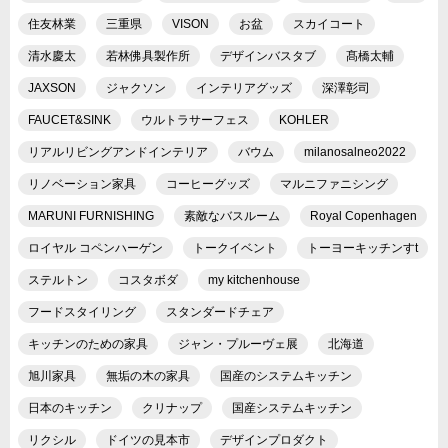
住友林業
三重県
VISON
お盆
スカイコート
清水慶太
若林佛具製作所
デザインバスタブ
髙橋太輔
JAXSON
ジャクソン
インテリアグッズ
深澤彰司
FAUCET&SINK
ウルトラサーフェス
KOHLER
リアルリビングアンドインテリア
バウム
milanosalneo2022
リノベーション家具
コーヒーグッズ
マルニファニシング
MARUNI FURNISHING
素敵なバスルーム
Royal Copenhagen
ロイヤル コペンハーゲン
トークイベント
トーヨーキッチンすt
ステルトン
コスタボダ
my kitchenhouse
フードスタイリング
スタンダードチェア
キッチンのための家具
ジャン・プルーヴェ展
北海道
旭川家具
無垢の木の家具
国産のシステムキッチン
日本のキッチン
クリナップ
国産システムキッチン
リクシル
ドイツの見本市
デザインプロダクト