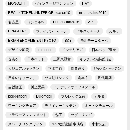
MONOLITH
ヴィンテージマンション
HAY
REAL KITCHEN＆INTERIOR season10
milanosalne2019
名古屋
リシェルSI
Eurocucina2018
ART
BRIAN ENO
ブライアン・イーノ
バルクッチーナ
カルテ
BRIAN ENO AMBIENT KYOTO
B&B
モルテーニダーダ
デザイン雑貨
e interiors
インテリアズ
日本ベッド製造
音楽を
日本ベッド
上野東照宮
キッチンの基礎知識
カジュアルキッチン
垂水圭竹
骨董通り
ジャパンキッチン
日本のキッチン、
ゼロ動線シンク
倉本 仁
近代建築
吉阪隆正
川上元美
インテリアライフスタイル
poggenpohl
Euromobil
ブルレック兄弟
デルタ
ワーキングチェア
デザイナーキッチン
オートクチュール
フラワーアレンジメント
包丁
ツヴィリング
スパークリングワイン
NAP建築設計事務所
中村拓志