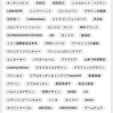
キッチンづくり
天然石
谷田宏江
シャルロット・ペリアン
LIEBHERR
シャワーヘッド
コンフォート
デザイン冷蔵庫
宮沢奈々
Cattelanitalia
ストウブシフォンローズ
浄水栓
コセンティーノジャパン
セシリエ・マンツ
海外ブランド
SCANDINAVIAN DESIGN
alfi
モノリス
無垢材
ミラノ国際家具見本市
7000シリーズ
ワークトップの素材
ヴァニティファニチャー
マンションのインテリア
セミオーダー
パウダールーム
アクアピア
お家で料理教室
cooking kitchen
テキスタイルデザイン
グラフィックデザイン
プリンセス
リアルキッチン＆インテリアseason9
観葉植物
グリーン
リアルキッチン
黒田美津子
長谷川喜美
ベルベッタデザイン
空間デザイン
MABE
LG
ツヴィリング ヘンケルス
ミンタ
タニコー
tanico
ホワイトマーブル
MEISDEL
HIROSHIMA
アームチェア