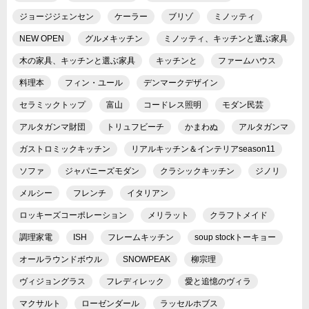
ジョージジェンセン
ケーラー
ブリゾ
ミノッティ
NEW OPEN
グルメキッチン
ミノッティ、キッチンと選ぶ家具
木の家具、キッチンと選ぶ家具
キッチンと
ファームハウス
料理本
フィン・ユール
デンマークデザイン
セラミックトップ
富山
コードレス照明
モダン民芸
アルタガンマ財団
トリュフビーチ
かまわぬ
アルタガンマ
ガストロミックキッチン
リアルキッチン＆インテリアseason11
ソファ
ジャパニーズモダン
クラシックキッチン
ジノリ
メルシー
フレンチ
イタリアン
ロッキーズコーポレーション
メリラット
クラフトメイド
調理家電
ISH
フレームキッチン
soup stockトーキョー
オールラウンドボウル
SNOWPEAK
柳宗理
ヴィジョングラス
フレディレック
愛と追憶のヴィラ
マクサルト
ローゼンダール
ラッセルホブス