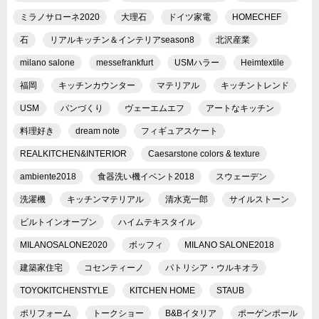
ミラノサローネ2020
大理石
ドイツ家電
HOMECHEF
石
リアルキッチン＆インテリアseason8
北沢産業
milano salone
messefrankfurt
USMハラー
Heimtextile
福岡
キッチンカウンター
マテリアル
キッチントレンド
USM
パンづくり
ヴェーエムエフ
アートなキッチン
料理好き
dream note
フィギュアスケート
REALKITCHEN&INTERIOR
Caesarstone colors & texture
ambiente2018
食器洗い機イベント2018
スウェーデン
洗濯機
キッチンマテリアル
清水克一郎
サイルストーン
ビルトインオーブン
ハイムテキスタイル
MILANOSALONE2020
ボッフィ
MILANO SALONE2018
建築家住宅
コセンティーノ
パトリシア・ウルキオラ
TOYOKITCHENSTYLE
KITCHEN HOME
STAUB
ポリフォーム
トークショー
B&Bイタリア
ポーゲンポール