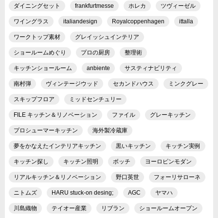
ダイニングセット
frankfurtmesse
ホレカ
ツヴィーゼル
ワイングラス
italiandesign
Royalcoppenhagen
ittalla
ワークトップ素材
グレイッシュインテリア
ショールームめぐり
プロの厨房
整理術
キッチンショールーム
anbiente
サスティナビリティ
南村弾
ヴィンテージウッド
セカンドハウス
ミンクグレー
スキップフロア
ミッドセンチュリー
FILE キッチン＆リノベーション
ファイル
グレーキッチン
プロシューマーキッチン
海外製冷蔵庫
夢をかなえたインテリアキッチン
黒いキッチン
キッチン実例
キッチン探し
キッチン照明
ボッチ
ヨーロピンモダン
リアルキッチン＆リノベーション
野口英世
フォーリサローネ
ニトムズ
HARU stuck-on desing;
AGC
ヤマハ
川島織物
テイオー産業
リブラン
ショールームオープン