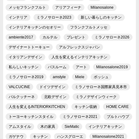
メッセフランクフルト
アリアフィーナ
Milanosalone
インテリア
ミラノサローネ2023
新しい暮らしのキッチン
インテリアキッチンのセオリー
フランクフルトメッセ
ambiente2017
カルテル
プレゼント
ミラノサローネ2026
デザイナートトーキョー
アルフレックスジャパン
イタリアンデザイン
人生を変えるインテリアキッチン
私らしいキッチン
バスルーム
アート
Milanosalone2019
ミラノサローネ2019
amstyle
Miele
ボッシュ
VALCUCINE
ドイツデザイン
ミラノサローネ国際家具見本市
バルクッチーネ
北欧デザイン
ミラノデザインウィーク
人生を変えるINTERIORKITCHEN
キッチン収納
HOME CARE
トーヨーキッチンスタイル
ミラノサローネ2021
ブルトハウプ
アムスタイル
木の家具
SieMatic
インテリアキッチン
ガゲナウ
キッチン
ハンスグローエ
Milanosalone2021