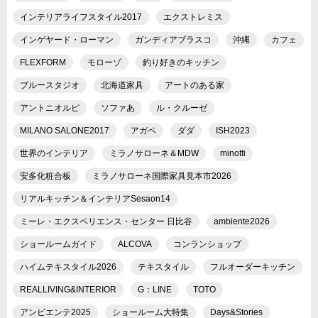
インテリアライフスタイル2017
エクストレミス
インゲヤード・ローマン
ガンディアブラスコ
沖縄
カフェ
FLEXFORM
モローゾ
釣り好きのキッチン
ブルースタジオ
北海道家具
アートのある家
アントニオルピ
ソファあ
ル・クルーゼ
MILANO SALONE2017
アガペ
ダダ
ISH2023
世界のインテリア
ミラノサローネ＆MDW
minotti
安多化粧合板
ミラノサローネ国際家具見本市2026
リアルキッチン＆インテリアSesaon14
ミーレ・エクスペリエンス・センター 日比谷
ambiente2026
ショールームガイド
ALCOVA
コンランショップ
ハイムテキスタイル2026
テキスタイル
フルオーダーキッチン
REALLIVING&INTERIOR
G：LINE
TOTO
アンビエンテ2025
ショールーム大特集
Days&Stories