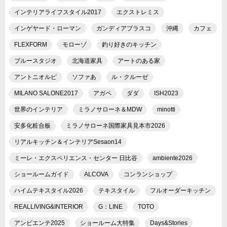
インテリアライフスタイル2017
エクストレミス
インゲヤード・ローマン
ガンディアブラスコ
沖縄
カフェ
FLEXFORM
モローゾ
釣り好きのキッチン
ブルースタジオ
北海道家具
アートのある家
アントニオルピ
ソファあ
ル・クルーゼ
MILANO SALONE2017
アガペ
ダダ
ISH2023
世界のインテリア
ミラノサローネ＆MDW
minotti
安多化粧合板
ミラノサローネ国際家具見本市2026
リアルキッチン＆インテリアSesaon14
ミーレ・エクスペリエンス・センター 日比谷
ambiente2026
ショールームガイド
ALCOVA
コンランショップ
ハイムテキスタイル2026
テキスタイル
フルオーダーキッチン
REALLIVING&INTERIOR
G：LINE
TOTO
アンビエンテ2025
ショールーム大特集
Days&Stories