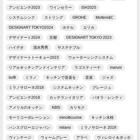
アンビエンテ2023
ワインセラー
ISH2025
システムシンク
ストリング
GROHE
Molteni&C
DESIGNART TOKYO2024
ホテル
エリカ
デザイナート2024
京都
DESIGNART TOKYO 2023
ハイデオ
清水秀男
サステナブル
デザイナートトーキョー2023
ウォーターシンクシステム
リアルキッチンアンドインテリア
ラゴスティーナ
maruni
boffi
ミラノ
キッチンで音楽を
音楽
ジャズ
ミラノサローネ2018
システムキッチン
グレージュ
アンビエンテ2018
カッテランイタリア
パオラ・レンティ
アメリカのキッチン
KBIS
カリモク
モーリコーポレーション
minotticucine
キッチン水栓
ハンスグローエジャパン
milano
ミラノサローネ 2019
ヴィンテージ
ウォームグレー
アラペ
ヴィレロイ＆ボッホ