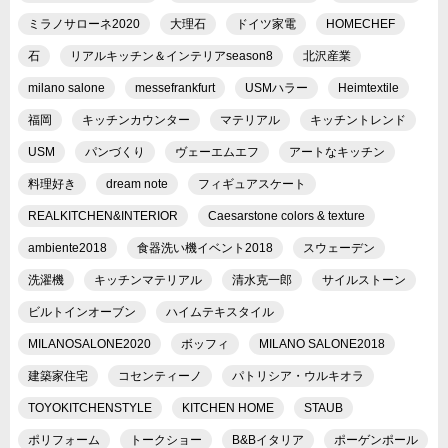
ミラノサローネ2020
大理石
ドイツ家電
HOMECHEF
石
リアルキッチン＆インテリアseason8
北沢産業
milano salone
messefrankfurt
USMハラー
Heimtextile
福岡
キッチンカウンター
マテリアル
キッチントレンド
USM
パンづくり
ヴェーエムエフ
アートなキッチン
料理好き
dream note
フィギュアスケート
REALKITCHEN&INTERIOR
Caesarstone colors & texture
ambiente2018
食器洗い機イベント2018
スウェーデン
洗濯機
キッチンマテリアル
清水克一郎
サイルストーン
ビルトインオーブン
ハイムテキスタイル
MILANOSALONE2020
ボッフィ
MILANO SALONE2018
建築家住宅
コセンティーノ
パトリシア・ウルキオラ
TOYOKITCHENSTYLE
KITCHEN HOME
STAUB
ポリフォーム
トークショー
B&Bイタリア
ポーゲンポール