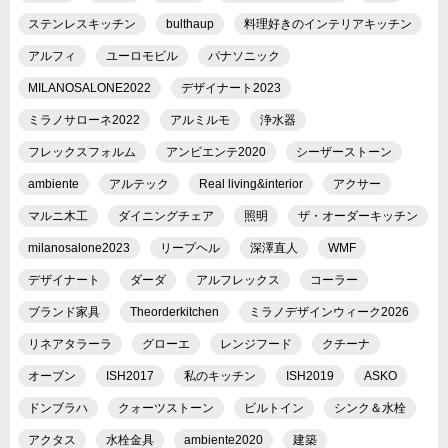
ステンレスキッチン
bulthaup
料理好きのインテリアキッチン
アルフィ
ユーロモビル
パナソニック
MILANOSALONE2022
デザイナート2023
ミラノサローネ2022
アルミルモ
浄水器
フレックスフォルム
アンビエンテ2020
シーザーストーン
ambiente
アルテック
Real living&interior
アクサー
マルニ木工
ダイニングチェア
照明
ザ・オーダーキッチン
milanosalone2023
リープヘル
深澤直人
WMF
デザイナート
ダーダ
アルフレックス
コーラー
ブランド家具
Theorderkitchen
ミラノデザインウィーク2026
リネアタラーラ
グローエ
レンジフード
クチーナ
オーブン
ISH2017
私のキッチン
ISH2019
ASKO
ドンブラハ
クォーツストーン
ビルトイン
シンク＆水栓
アクタス
水栓金具
ambiente2020
建築