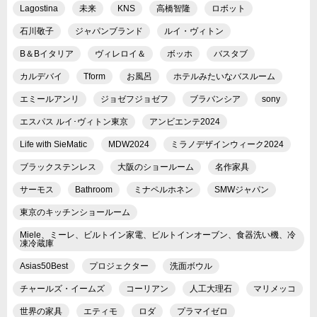
Lagostina
未来
KNS
高橋智隆
ロボット
石川敬子
ジャパンブランド
ルイ・ヴィトン
B＆Bイタリア
ヴィレロイ＆
ボッホ
バスタブ
カルデバイ
Tform
お風呂
ホテルみたいなバスルーム
エミールアンリ
ジョゼフジョゼフ
ブラバンシア
sony
エスパス ルイ･ヴィトン東京
アンビエンテ2024
Life with SieMatic
MDW2024
ミラノデザインウィーク2024
ブラックステンレス
大阪のショールーム
名作家具
サーモス
Bathroom
ミナペルホネン
SMWジャパン
東京のキッチンショールーム
Miele、ミーレ、ビルトイン家電、ビルトインオーブン、食器洗い機、冷
凍冷蔵庫
Asias50Best
プロジェクター
洗面ボウル
チャールズ・イームズ
コーリアン
人工大理石
マリメッコ
世界の家具
エティモ
ロダ
プラマイゼロ