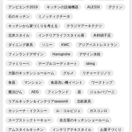
アンビエンテ2019
キッチンの設備機器
ALESSI
デクトン
石のキッチン
ミノッティクチーネ
キッチンから家づくりを考える
テラジマアーキテクツ
北米スタイル
インテリアライフスタイル展
木村硝子店
ダイニング家具
ソニー
KWC
アジアベストレストラン
フィンランドデザイン
Hansgrohe
デザイン水栓
ファミリーベ
テーブルコーディネート
string
大阪のキッチンショールーム
グルメ
リチャードジノリ
食器
マンション
食器洗い機イベント
ワークトップ
魔法びん
AEG
フィンランド
器
ジェルバゾーニ
リアルキッチン＆インテリアseason6
北欧家具
カッシーナ・イクスシー
ル・コルビジェ
ガスコンロ
スープストックトーキョー
名古屋のキッチンショールーム
アムスタイルキッチン
インテリアテキスタイル
お菓子づくり