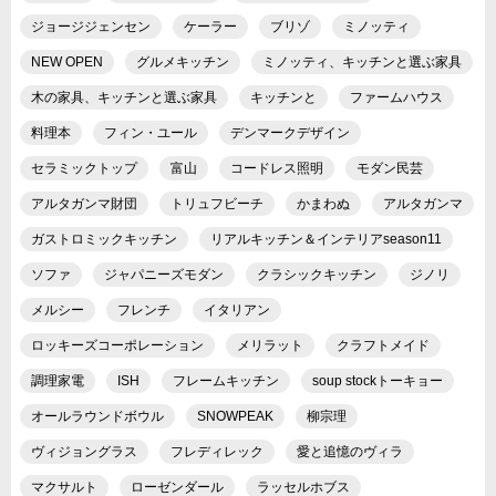
ジョージジェンセン
ケーラー
ブリゾ
ミノッティ
NEW OPEN
グルメキッチン
ミノッティ、キッチンと選ぶ家具
木の家具、キッチンと選ぶ家具
キッチンと
ファームハウス
料理本
フィン・ユール
デンマークデザイン
セラミックトップ
富山
コードレス照明
モダン民芸
アルタガンマ財団
トリュフビーチ
かまわぬ
アルタガンマ
ガストロミックキッチン
リアルキッチン＆インテリアseason11
ソファ
ジャパニーズモダン
クラシックキッチン
ジノリ
メルシー
フレンチ
イタリアン
ロッキーズコーポレーション
メリラット
クラフトメイド
調理家電
ISH
フレームキッチン
soup stockトーキョー
オールラウンドボウル
SNOWPEAK
柳宗理
ヴィジョングラス
フレディレック
愛と追憶のヴィラ
マクサルト
ローゼンダール
ラッセルホブス