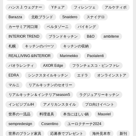
ハンス J. ウェグナー
Yチェア
フィレンツェ
アルケティポ
Barazza
北欧ブランド
Snaidero
スナイデロ
カーサミア河口湖
ベルタゾーニ
バイキング
INTERIOR TREND
ブランドキッチン
B&O
ambitene
札幌
キッチンのパーツ
キッチンの収納
REALLIVING &INTERIOR
Marimekko
Paolalenti
パオラレンティ
AXOR Edge
フランチェスコ・ビンファレ
EDRA
シンクスタイルキッチン
エドラ
オンラインストア
マルニ
リアルキッチンのセオリー
リアルキッチン＆インテリアseason5
ラグジュアリーキッチン
インビジブルIH
アメリカンスタイル
プロ向けイベント
世界の一流品
料理道具
本当にほしい鍋
Mauviel
sempredesign
Cosentino
ユーロクチーナ2024
世界のブランド家具
応募券でプレゼント
海外見本市
新刊