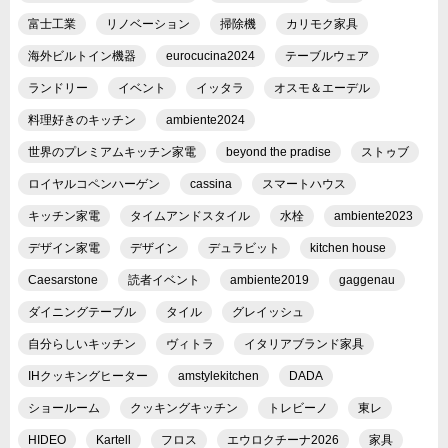
富士工業
リノベーション
掃除機
カリモク家具
海外ビルトイン機器
eurocucina2024
テーブルウェア
ランドリー
イベント
イッタラ
オスモ＆エーデル
料理好きのキッチン
ambiente2024
世界のプレミアムキッチン家電
beyond the pradise
ストゥブ
ロイヤルコペンハーゲン
cassina
スマートハウス
キッチン家電
タイムアンドスタイル
水栓
ambiente2023
デザイン家電
デザイン
デュラビット
kitchen house
Caesarstone
読者イベント
ambiente2019
gaggenau
ダイニングテーブル
タイル
グレイッシュ
自分らしいキッチン
ヴィトラ
イタリアブランド家具
IHクッキングヒーター
amstylekitchen
DADA
ショールーム
クッキングキッチン
トレビーノ
東レ
HIDEO
Kartell
フロス
エウロクチーナ2026
家具