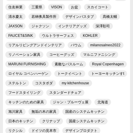
住友林業
三重県
VISON
お盆
スカイコート
清水慶太
若林佛具製作所
デザインバスタブ
髙橋太輔
JAXSON
ジャクソン
インテリアグッズ
深澤彰司
FAUCET&SINK
ウルトラサーフェス
KOHLER
リアルリビングアンドインテリア
バウム
milanosalneo2022
リノベーション家具
コーヒーグッズ
マルニファニシング
MARUNI FURNISHING
素敵なバスルーム
Royal Copenhagen
ロイヤル コペンハーゲン
トークイベント
トーヨーキッチンすt
ステルトン
コスタボダ
my kitchenhouse
フードスタイリング
スタンダードチェア
キッチンのための家具
ジャン・プルーヴェ展
北海道
旭川家具
無垢の木の家具
国産のシステムキッチン
日本のキッチン
クリナップ
国産システムキッチン
リクシル
ドイツの見本市
デザインプロダクト