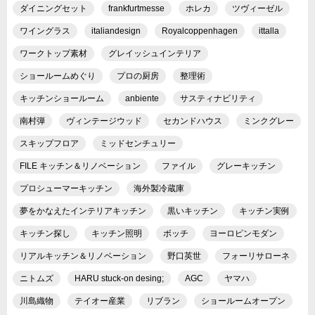
ダイニングセット
frankfurtmesse
ホレカ
ツヴィーゼル
ワイングラス
italiandesign
Royalcoppenhagen
ittalla
ワークトップ素材
グレイッシュインテリア
ショールームめぐり
プロの厨房
整理術
キッチンショールーム
anbiente
サスティナビリティ
南村弾
ヴィンテージウッド
セカンドハウス
ミンクグレー
スキップフロア
ミッドセンチュリー
FILE キッチン＆リノベーション
ファイル
グレーキッチン
プロシューマーキッチン
海外製冷蔵庫
夢をかなえたインテリアキッチン
黒いキッチン
キッチン実例
キッチン探し
キッチン照明
ボッチ
ヨーロピンモダン
リアルキッチン＆リノベーション
野口英世
フォーリサローネ
ニトムズ
HARU stuck-on desing;
AGC
ヤマハ
川島織物
テイオー産業
リブラン
ショールームオープン