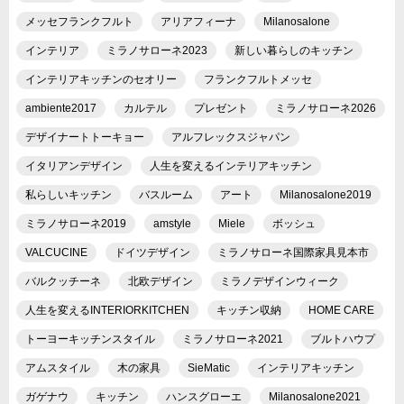
メッセフランクフルト
アリアフィーナ
Milanosalone
インテリア
ミラノサローネ2023
新しい暮らしのキッチン
インテリアキッチンのセオリー
フランクフルトメッセ
ambiente2017
カルテル
プレゼント
ミラノサローネ2026
デザイナートトーキョー
アルフレックスジャパン
イタリアンデザイン
人生を変えるインテリアキッチン
私らしいキッチン
バスルーム
アート
Milanosalone2019
ミラノサローネ2019
amstyle
Miele
ボッシュ
VALCUCINE
ドイツデザイン
ミラノサローネ国際家具見本市
バルクッチーネ
北欧デザイン
ミラノデザインウィーク
人生を変えるINTERIORKITCHEN
キッチン収納
HOME CARE
トーヨーキッチンスタイル
ミラノサローネ2021
ブルトハウプ
アムスタイル
木の家具
SieMatic
インテリアキッチン
ガゲナウ
キッチン
ハンスグローエ
Milanosalone2021