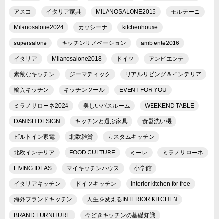
アスコ
イタリア家具
MILANOSALONE2016
モルテーニ
Milanosalone2024
カッシーナ
kitchenhouse
supersalone
キッチンリノベーション
ambiente2016
イタリア
Milanosalone2018
ドイツ
アンビエンテ
素敵なキッチン
ジーマティック
リアルリビング＆インテリア
輸入キッチン
キッチンツール
EVENT FOR YOU
ミラノサローネ2024
美しいバスルーム
WEEKEND TABLE
DANISH DESIGN
キッチンと選ぶ家具
食器洗い機
ビルトイン家電
北欧雑貨
カスタムキッチン
北欧インテリア
FOOD CULTURE
ミーレ
ミラノサローネ
LIVING IDEAS
マイキッチンハウス
小学館
イタリアキッチン
ドイツキッチン
Interior kitchen for free
海外ブランドキッチン
人生を変えるINTERIOR KITCHEN
BRAND FURNITURE
今どきキッチンの基礎知識