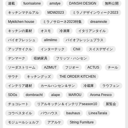
連載
fuorisalone
amstye
DANSHI DESIGN
無料公開
キッチンマテルアル
MDW2023
ミラノデザインウィーク2023
Mykitchen house
ミラノサローネ2023特集
dreamnote
キッチンの素材
オスモ
冷凍庫
イタリアンタイル
バイオフレッシュ
allmilmo
バイオフレッシュプラス
アップサイクル
インターテック
Chiil
スイスデザイン
デンマーク
収納家具
フリッツ・ハンセン
ソーダストリーム
AZIMUT
フジオー
ACTUS
チール
サウナ
キッチングッズ
THE ORDER KITCHEN
インテリア建材
カールハンセン＆サン
冷蔵庫
ラウフェン
SDGs
dornbracht
alape
MAROU
Aroma Fresco
チョコレート
リアルキッチン＆インテリアseason10
展覧会
コウベスタイル
バウハウス
bauhaus
LineaTarala
モジュールシェルフ
アアルケ
String Furniture