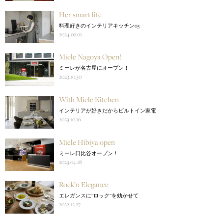
Her smart life
料理好きのインテリアキッチン05
2024.02.01
Miele Nagoya Open!
ミーレが名古屋にオープン！
2023.10.30
With Miele Kitchen
インテリアが好きだからビルトイン家電
2023.10.16
Miele Hibiya open
ミーレ日比谷オープン！
2023.04.18
Rock’n Elegance
エレガンスに’’ロック’’を効かせて
2022.12.27