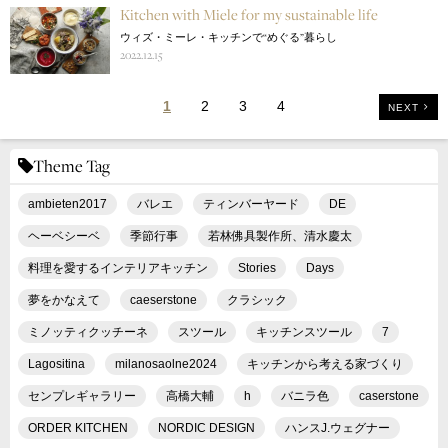
Kitchen with Miele for my sustainable life
ウィズ・ミーレ・キッチンで“めぐる”暮らし
2022.12.15
1
2
3
4
NEXT
Theme Tag
ambieten2017
バレエ
ティンバーヤード
DE
ヘーベシーベ
季節行事
若林佛具製作所、清水慶太
料理を愛するインテリアキッチン
Stories
Days
夢をかなえて
caeserstone
クラシック
ミノッティクッチーネ
スツール
キッチンスツール
7
Lagositina
milanosaolne2024
キッチンから考える家づくり
センプレギャラリー
高橋大輔
h
バニラ色
caserstone
ORDER KITCHEN
NORDIC DESIGN
ハンスJ.ウェグナー