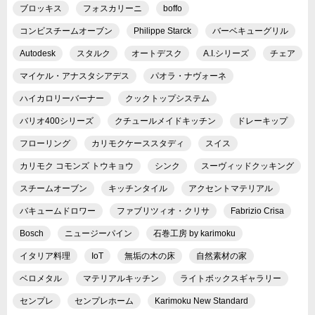
ブロッキス
フォスカリーニ
boffo
コンビスチームオーブン
Philippe Starck
バーベキューグリル
Autodesk
スタルク
オートデスク
A.I.シリーズ
チェア
マイケル・アナスタシアデス
パオラ・ナヴォーネ
ハイカロリーバーナー
クックトップシステム
バリオ400シリーズ
クチュールメイドキッチン
ドレーキップ
フローリング
カリモクケーススタディ
スイス
カリモク コモンズ トウキョウ
シンク
スーヴィッドクッキング
スチームオーブン
キッチンタイル
アクセントマテリアル
バキュームドロワー
ファブリツィオ・クリサ
Fabrizio Crisa
Bosch
ニュージーパイン
石巻工房 by karimoku
イタリア料理
IoT
無垢の木の床
自然素材の家
ベロメタル
マテリアルキッチン
ライトボックスギャラリー
センプレ
センプレホーム
Karimoku New Standard