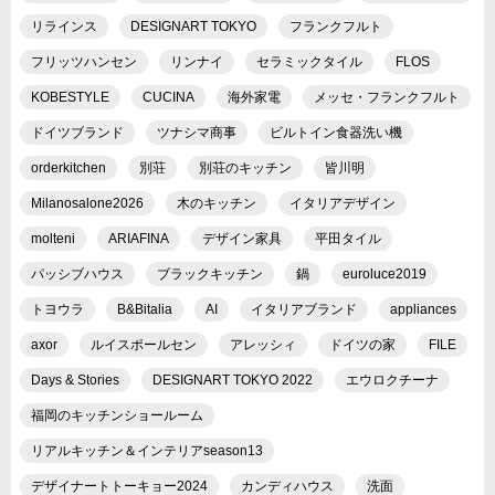
リラインス
DESIGNART TOKYO
フランクフルト
フリッツハンセン
リンナイ
セラミックタイル
FLOS
KOBESTYLE
CUCINA
海外家電
メッセ・フランクフルト
ドイツブランド
ツナシマ商事
ビルトイン食器洗い機
orderkitchen
別荘
別荘のキッチン
皆川明
Milanosalone2026
木のキッチン
イタリアデザイン
molteni
ARIAFINA
デザイン家具
平田タイル
パッシブハウス
ブラックキッチン
鍋
euroluce2019
トヨウラ
B&Bitalia
AI
イタリアブランド
appliances
axor
ルイスポールセン
アレッシィ
ドイツの家
FILE
Days & Stories
DESIGNART TOKYO 2022
エウロクチーナ
福岡のキッチンショールーム
リアルキッチン＆インテリアseason13
デザイナートトーキョー2024
カンディハウス
洗面