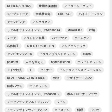
DESIGNART2022
世田谷美術館
アイリーン・グレイ
スープストック
宮城壮太郎
OKUROJI
ハイメ・アジョン
グランピング
アルクリネア
リアルキッチン＆インテリアSeason14
MAXALTO
収納
ヌック
アウトドア家具
バラッツァ
ホームケア
名作椅子
INTERIORKITCHEN
アンビエンテック
アンビエンテ2026
イタリアブランドキッチン
ekrea
poliform
人生を変える
Myrealkitchen
ホワイトキッチン
ドイツ観光
IH
セミナー
インテリアインスピレーション
REAL LIVINNG & INTERIOR
Vitra
デザイナート2022
積水ハウス
白いキッチン
リアルキッチン＆インテリアseason12
ポルトローナ・フラウ
メッセフランクフルトジャパン
ワイン
ミラノデザインウィーク2022
マイスデル
料理
BAUM