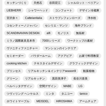
キッチンづくり
天然石
谷田宏江
シャルロット・ペリアン
LIEBHERR
シャワーヘッド
コンフォート
デザイン冷蔵庫
宮沢奈々
Cattelanitalia
ストウブシフォンローズ
浄水栓
コセンティーノジャパン
セシリエ・マンツ
海外ブランド
SCANDINAVIAN DESIGN
alfi
モノリス
無垢材
ミラノ国際家具見本市
7000シリーズ
ワークトップの素材
ヴァニティファニチャー
マンションのインテリア
セミオーダー
パウダールーム
アクアピア
お家で料理教室
cooking kitchen
テキスタイルデザイン
グラフィックデザイン
プリンセス
リアルキッチン＆インテリアseason9
観葉植物
グリーン
リアルキッチン
黒田美津子
長谷川喜美
ベルベッタデザイン
空間デザイン
MABE
LG
ツヴィリング ヘンケルス
ミンタ
タニコー
tanico
ホワイトマーブル
MEISDEL
HIROSHIMA
アームチェア