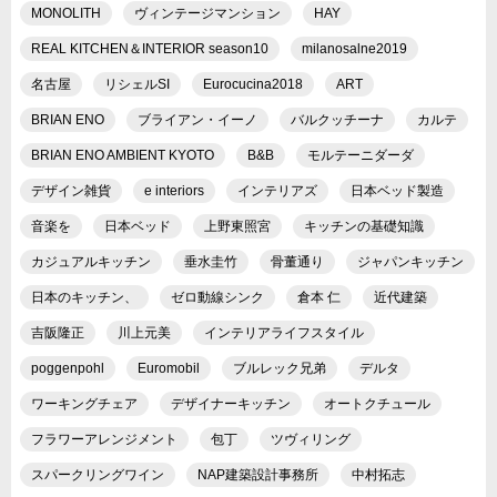
MONOLITH
ヴィンテージマンション
HAY
REAL KITCHEN＆INTERIOR season10
milanosalne2019
名古屋
リシェルSI
Eurocucina2018
ART
BRIAN ENO
ブライアン・イーノ
バルクッチーナ
カルテ
BRIAN ENO AMBIENT KYOTO
B&B
モルテーニダーダ
デザイン雑貨
e interiors
インテリアズ
日本ベッド製造
音楽を
日本ベッド
上野東照宮
キッチンの基礎知識
カジュアルキッチン
垂水圭竹
骨董通り
ジャパンキッチン
日本のキッチン、
ゼロ動線シンク
倉本 仁
近代建築
吉阪隆正
川上元美
インテリアライフスタイル
poggenpohl
Euromobil
ブルレック兄弟
デルタ
ワーキングチェア
デザイナーキッチン
オートクチュール
フラワーアレンジメント
包丁
ツヴィリング
スパークリングワイン
NAP建築設計事務所
中村拓志