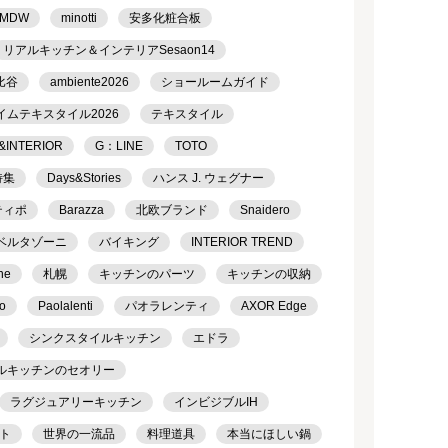
MDW
minotti
安多化粧合板
リアルキッチン＆インテリアSesaon14
比谷
ambiente2026
ショールームガイド
イムテキスタイル2026
テキスタイル
&INTERIOR
G：LINE
TOTO
特集
Days&Stories
ハンス J. ウェグナー
ティポ
Barazza
北欧ブランド
Snaidero
ベルタゾーニ
バイキング
INTERIOR TREND
ne
札幌
キッチンのパーツ
キッチンの収納
o
Paolalenti
パオラレンティ
AXOR Edge
シンクスタイルキッチン
エドラ
ルキッチンのセオリー
ラグジュアリーキッチン
インビジブルIH
ト
世界の一流品
料理道具
本当にほしい鍋