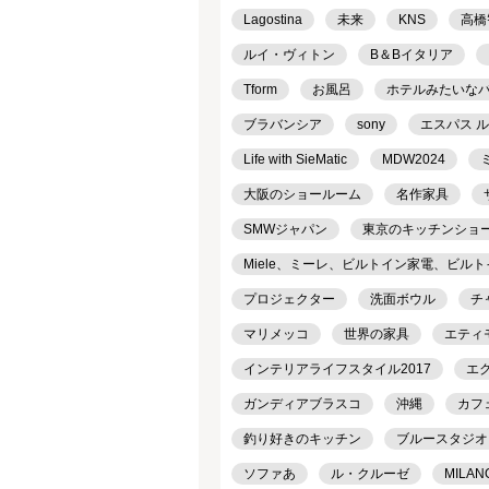
Lagostina
未来
KNS
高橋
ルイ・ヴィトン
B＆Bイタリア
Tform
お風呂
ホテルみたいな
ブラバンシア
sony
エスパス 
Life with SieMatic
MDW2024
大阪のショールーム
名作家具
SMWジャパン
東京のキッチンショ
Miele、ミーレ、ビルトイン家電、ビル
プロジェクター
洗面ボウル
チ
マリメッコ
世界の家具
エティ
インテリアライフスタイル2017
エ
ガンディアブラスコ
沖縄
カフ
釣り好きのキッチン
ブルースタジオ
ソファあ
ル・クルーゼ
MILAN