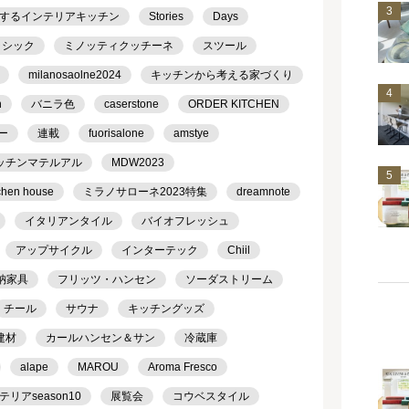
3
するインテリアキッチン
Stories
Days
ラシック
ミノッティクッチーネ
スツール
milanosaolne2024
キッチンから考える家づくり
4
h
バニラ色
caserstone
ORDER KITCHEN
ー
連載
fuorisalone
amstye
ッチンマテルアル
MDW2023
5
chen house
ミラノサローネ2023特集
dreamnote
イタリアンタイル
バイオフレッシュ
アップサイクル
インターテック
Chiil
納家具
フリッツ・ハンセン
ソーダストリーム
チール
サウナ
キッチングッズ
建材
カールハンセン＆サン
冷蔵庫
alape
MAROU
Aroma Fresco
アseason10
展覧会
コウベスタイル