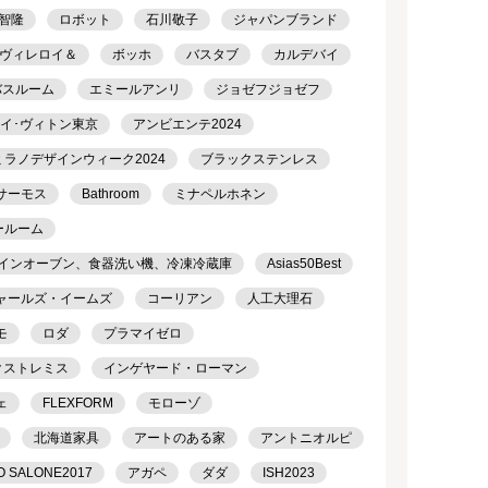
智隆
ロボット
石川敬子
ジャパンブランド
ヴィレロイ＆
ボッホ
バスタブ
カルデバイ
バスルーム
エミールアンリ
ジョゼフジョゼフ
ルイ･ヴィトン東京
アンビエンテ2024
ミラノデザインウィーク2024
ブラックステンレス
サーモス
Bathroom
ミナペルホネン
ールーム
トインオーブン、食器洗い機、冷凍冷蔵庫
Asias50Best
ャールズ・イームズ
コーリアン
人工大理石
モ
ロダ
プラマイゼロ
クストレミス
インゲヤード・ローマン
ェ
FLEXFORM
モローゾ
北海道家具
アートのある家
アントニオルピ
O SALONE2017
アガペ
ダダ
ISH2023