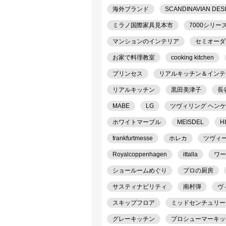
海外ブランド
SCANDINAVIAN DES
ミラノ国際家具見本市
7000シリー
マンションのインテリア
セミオーダ
お家で料理教室
cooking kitchen
プリンセス
リアルキッチン＆インテリア
リアルキッチン
黒田美津子
長
MABE
LG
ツヴィリング ヘン
ホワイトマーブル
MEISDEL
H
frankfurtmesse
ホレカ
ツヴィ
Royalcoppenhagen
ittalla
ワー
ショールームめぐり
プロの厨房
サスティナビリティ
南村弾
ヴ
スキップフロア
ミッドセンチュリー
グレーキッチン
プロシューマーキッ