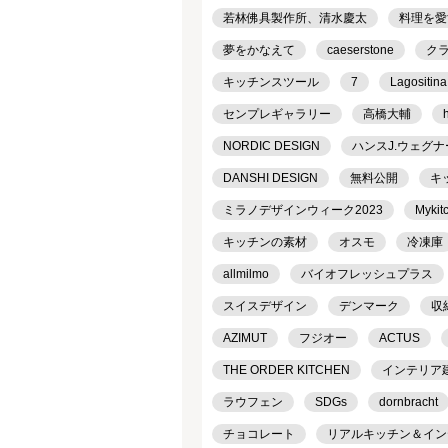
若林佛具製作所、清水慶太
料理を愛
夢をかなえて
caeserstone
ク
キッチンスツール
7
Lagositina
センプレギャラリー
高橋大輔
NORDIC DESIGN
ハンスJ.ウェグナ
DANSHI DESIGN
無料公開
キ
ミラノデザインウィーク2023
Mykit
キッチンの素材
オスモ
冷凍庫
allmilmo
バイオフレッシュプラス
スイスデザイン
デンマーク
収
AZIMUT
フジオー
ACTUS
THE ORDER KITCHEN
インテリア
ラウフェン
SDGs
dornbracht
チョコレート
リアルキッチン＆インテリ