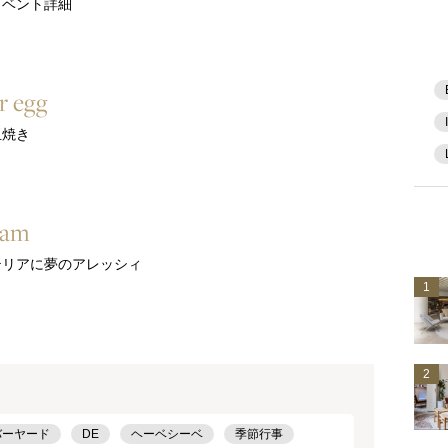
のイベント詳細
r egg
玉焼き
eam
テリアに夢のアレッシィ
1
2
バーヤード
DE
ヘーベシーベ
季節行事