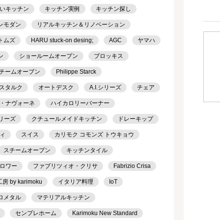
いキッチン
キッチン実例
キッチン探し
ンモダン
リアルキッチン＆リノベーション
トムズ
HARU stuck-on desing;
AGC
ヤマハ
ン
ショールームオープン
ブロッキス
チームオーブン
Philippe Starck
スタルク
オートデスク
A.I.シリーズ
チェア
・ナヴォーネ
ハイカロリーバーナー
シリーズ
クチュールメイドキッチン
ドレーキップ
ィ
スイス
カリモク コモンズ トウキョウ
スチームオーブン
キッチンタイル
ロワー
ファブリツィオ・クリサ
Fabrizio Crisa
 by karimoku
イタリア料理
IoT
ロメタル
マテリアルキッチン
センプレホーム
Karimoku New Standard