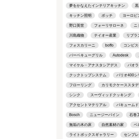
夢をかなえたインテリアキッチン
黒
キッチン照明
ボッチ
ヨーロピ
野口英世
フォーリサローネ
ニ
川島織物
テイオー産業
リブラ
フォスカリーニ
boffo
コンビス
バーベキューグリル
Autodesk
マイケル・アナスタシアデス
パオラ
クックトップシステム
バリオ400
フローリング
カリモクケーススタデ
シンク
スーヴィッドクッキング
アクセントマテリアル
バキュームド
Bosch
ニュージーパイン
石巻工房
無垢の木の床
自然素材の家
ベ
ライトボックスギャラリー
センプレ