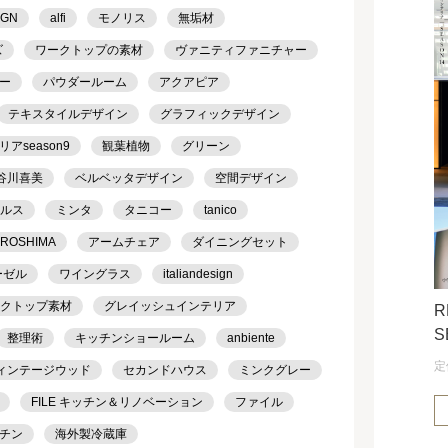
IGN
alfi
モノリス
無垢材
ズ
ワークトップの素材
ヴァニティファニチャー
ー
パウダールーム
アクアピア
テキスタイルデザイン
グラフィックデザイン
season9
観葉植物
グリーン
谷川喜美
ベルベッタデザイン
空間デザイン
ケルス
ミンタ
タニコー
tanico
IROSHIMA
アームチェア
ダイニングセット
ーゼル
ワイングラス
italiandesign
クトップ素材
グレイッシュインテリア
R
S
整理術
キッチンショールーム
anbiente
定
ィンテージウッド
セカンドハウス
ミンクグレー
FILE キッチン＆リノベーション
ファイル
チン
海外製冷蔵庫