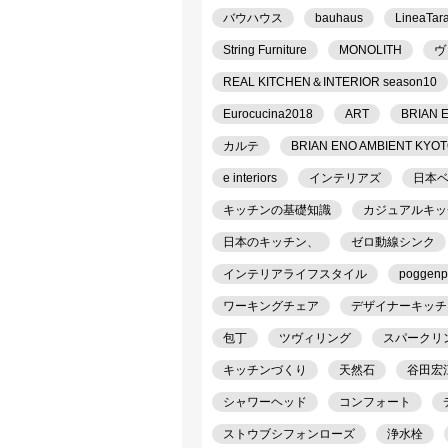
バウハウス
bauhaus
LineaTar
String Furniture
MONOLITH
ヴ
REAL KITCHEN＆INTERIOR season10
Eurocucina2018
ART
BRIAN 
カルテ
BRIAN ENO AMBIENT KYO
e interiors
インテリアズ
日本
キッチンの基礎知識
カジュアルキッ
日本のキッチン、
ゼロ動線シンク
インテリアライフスタイル
poggenp
ワーキングチェア
デザイナーキッチ
包丁
ツヴィリング
スパークリ
キッチンづくり
天然石
谷田宏
シャワーヘッド
コンフォート
ストウブシフォンローズ
浄水栓