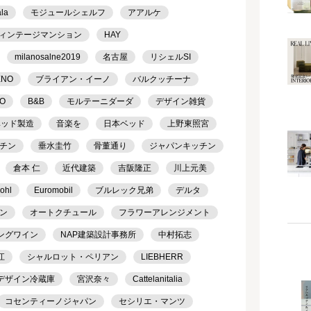
ala
モジュールシェルフ
アアルケ
ィンテージマンション
HAY
milanosalne2019
名古屋
リシェルSI
ENO
ブライアン・イーノ
バルクッチーナ
TO
B&B
モルテーニダーダ
デザイン雑貨
ベッド製造
音楽を
日本ベッド
上野東照宮
チン
垂水圭竹
骨董通り
ジャパンキッチン
倉本 仁
近代建築
吉阪隆正
川上元美
ohl
Euromobil
ブルレック兄弟
デルタ
ン
オートクチュール
フラワーアレンジメント
ングワイン
NAP建築設計事務所
中村拓志
江
シャルロット・ペリアン
LIEBHERR
デザイン冷蔵庫
宮沢奈々
Cattelanitalia
コセンティーノジャパン
セシリエ・マンツ