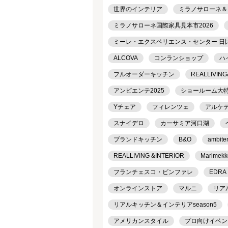
世界のインテリア
ミラノサローネ＆
ミラノサローネ国際家具見本市2026
ミーレ・エクスペリエンス・センター 日
ALCOVA
コンランショップ
ハ
フルオーダーキッチン
REALLIVING
アンビエンテ2025
ショールーム大
Yチェア
フィレンツェ
アルケ
スナイデロ
カーサミア河口湖
ブランドキッチン
B&O
ambite
REALLIVING &INTERIOR
Marimekk
フランチェスコ・ビンファレ
EDRA
オンラインストア
マルニ
リア
リアルキッチン＆インテリアseason5
アメリカンスタイル
プロ向けイベン