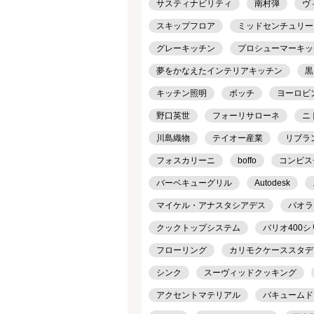
サスティナビリティ
南村弾
ヴ
スキップフロア
ミッドセンチュリー
グレーキッチン
プロシューマーキッ
夢をかなえたインテリアキッチン
黒
キッチン照明
ボッチ
ヨーロピ
野口英世
フォーリサローネ
ニ
川島織物
テイオー産業
リブラ
フォスカリーニ
boffo
コンビス
バーベキューグリル
Autodesk
マイケル・アナスタシアデス
パオラ
クックトップシステム
バリオ400
フローリング
カリモクケーススタデ
シンク
スーヴィッドクッキング
アクセントマテリアル
バキュームド