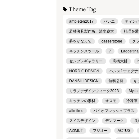
Theme Tag
ambieten2017
バレエ
ティン
若林佛具製作所、清水慶太
料理を愛
夢をかなえて
caeserstone
ク
キッチンスツール
7
Lagositina
センプレギャラリー
高橋大輔
NORDIC DESIGN
ハンスJ.ウェグナ
DANSHI DESIGN
無料公開
キ
ミラノデザインウィーク2023
Mykit
キッチンの素材
オスモ
冷凍庫
allmilmo
バイオフレッシュプラス
スイスデザイン
デンマーク
収
AZIMUT
フジオー
ACTUS