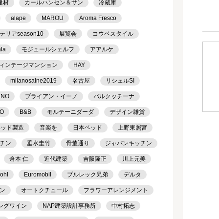
建材
カールハンセン＆サン
冷蔵庫
alape
MAROU
Aroma Fresco
アseason10
展覧会
コウベスタイル
ala
モジュールシェルフ
アアルケ
ィンテージマンション
HAY
milanosalne2019
名古屋
リシェルSI
ENO
ブライアン・イーノ
バルクッチーナ
TO
B&B
モルテーニダーダ
デザイン雑貨
ベッド製造
音楽を
日本ベッド
上野東照宮
チン
垂水圭竹
骨董通り
ジャパンキッチン
倉本 仁
近代建築
吉阪隆正
川上元美
ohl
Euromobil
ブルレック兄弟
デルタ
ン
オートクチュール
フラワーアレンジメント
ングワイン
NAP建築設計事務所
中村拓志