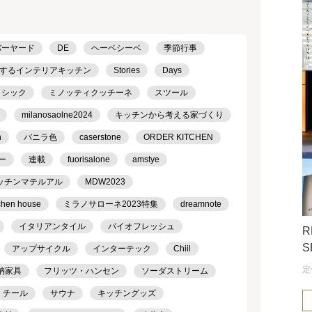
バーヤード
DE
ヘーベシーベ
季節行事
するインテリアキッチン
Stories
Days
ラシック
ミノッティクッチーネ
スツール
milanosaolne2024
キッチンから考える家づくり
h
バニラ色
caserstone
ORDER KITCHEN
ー
連載
fuorisalone
amstye
ッチンマテルアル
MDW2023
chen house
ミラノサローネ2023特集
dreamnote
イタリアンタイル
バイオフレッシュ
R
S
アップサイクル
インターテック
Chiil
定
納家具
フリッツ・ハンセン
ソーダストリーム
チール
サウナ
キッチングッズ