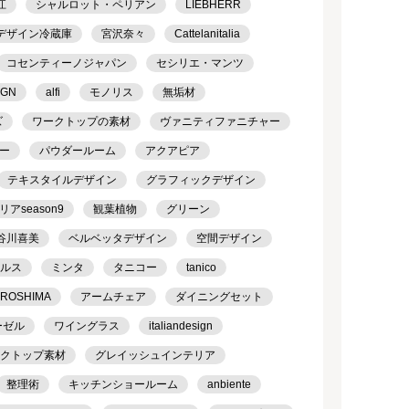
江
シャルロット・ペリアン
LIEBHERR
デザイン冷蔵庫
宮沢奈々
Cattelanitalia
コセンティーノジャパン
セシリエ・マンツ
IGN
alfi
モノリス
無垢材
ズ
ワークトップの素材
ヴァニティファニチャー
ー
パウダールーム
アクアピア
テキスタイルデザイン
グラフィックデザイン
season9
観葉植物
グリーン
谷川喜美
ベルベッタデザイン
空間デザイン
ケルス
ミンタ
タニコー
tanico
IROSHIMA
アームチェア
ダイニングセット
ーゼル
ワイングラス
italiandesign
クトップ素材
グレイッシュインテリア
整理術
キッチンショールーム
anbiente