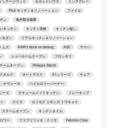
ィンテージウッド
セカンドハウス
ミンクグレー
FILE キッチン＆リノベーション
ファイル
チン
海外製冷蔵庫
いキッチン
キッチン実例
キッチン探し
ンモダン
リアルキッチン＆リノベーション
トムズ
HARU stuck-on desing;
AGC
ヤマハ
ン
ショールームオープン
ブロッキス
チームオーブン
Philippe Starck
スタルク
オートデスク
A.I.シリーズ
チェア
・ナヴォーネ
ハイカロリーバーナー
シリーズ
クチュールメイドキッチン
ドレーキップ
ィ
スイス
カリモク コモンズ トウキョウ
スチームオーブン
キッチンタイル
ロワー
ファブリツィオ・クリサ
Fabrizio Crisa