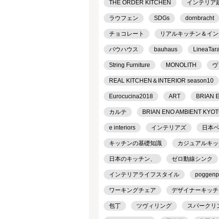
THE ORDER KITCHEN
インテリア
ラウフェン
SDGs
dornbracht
チョコレート
リアルキッチン＆インテリ
バウハウス
bauhaus
LineaTar
String Furniture
MONOLITH
ヴ
REAL KITCHEN＆INTERIOR season10
Eurocucina2018
ART
BRIAN 
カルテ
BRIAN ENO AMBIENT KYO
e interiors
インテリアズ
日本
キッチンの基礎知識
カジュアルキッ
日本のキッチン、
ゼロ動線シンク
インテリアライフスタイル
poggenp
ワーキングチェア
デザイナーキッチ
包丁
ツヴィリング
スパークリ