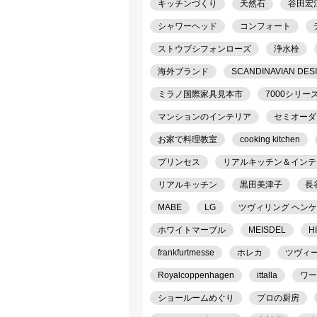
キッチンづくり
天然石
谷田宏
シャワーヘッド
コンフォート
ストウブシフォンローズ
浄水栓
海外ブランド
SCANDINAVIAN DES
ミラノ国際家具見本市
7000シリー
マンションのインテリア
セミオーダ
お家で料理教室
cooking kitchen
プリンセス
リアルキッチン＆インテリア
リアルキッチン
黒田美津子
長
MABE
LG
ツヴィリング ヘン
ホワイトマーブル
MEISDEL
H
frankfurtmesse
ホレカ
ツヴィ
Royalcoppenhagen
ittalla
ワー
ショールームめぐり
プロの厨房