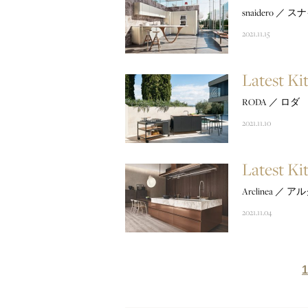
snaidero ／ 
2021.11.15
Latest Ki
RODA ／ ロダ
2021.11.10
Latest Ki
Arclinea ／
2021.11.04
1