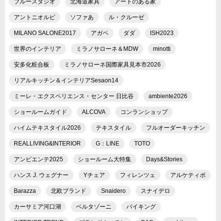
ブルースタジオ
北海道家具
アートのある家
アントニオルピ
ソファあ
ル・クルーゼ
MILANO SALONE2017
アガペ
ダダ
ISH2023
世界のインテリア
ミラノサローネ＆MDW
minotti
安多化粧合板
ミラノサローネ国際家具見本市2026
リアルキッチン＆インテリアSesaon14
ミーレ・エクスペリエンス・センター 日比谷
ambiente2026
ショールームガイド
ALCOVA
コンランショップ
ハイムテキスタイル2026
テキスタイル
フルオーダーキッチン
REALLIVING&INTERIOR
G：LINE
TOTO
アンビエンテ2025
ショールーム大特集
Days&Stories
ハンス J. ウェグナー
Yチェア
フィレンツェ
アルケティポ
Barazza
北欧ブランド
Snaidero
スナイデロ
カーサミア河口湖
ベルタゾーニ
バイキング