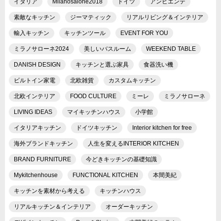
イタリア
Milanosalone2018
ドイツ
アンビエンテ
素敵なキッチン
ジーマティック
リアルリビング＆インテリア
輸入キッチン
キッチンツール
EVENT FOR YOU
ミラノサローネ2024
美しいバスルーム
WEEKEND TABLE
DANISH DESIGN
キッチンと選ぶ家具
食器洗い機
ビルトイン家電
北欧雑貨
カスタムキッチン
北欧インテリア
FOOD CULTURE
ミーレ
ミラノサローネ
LIVING IDEAS
マイキッチンハウス
小学館
イタリアキッチン
ドイツキッチン
Interior kitchen for free
海外ブランドキッチン
人生を変えるINTERIOR KITCHEN
BRAND FURNITURE
今どきキッチンの基礎知識
Mykitchenhouse
FUNCTIONAL KITCHEN
本間美紀
キッチンを素材から考える
キッチンハウス
リアルキッチン＆インテリア
オーダーキッチン