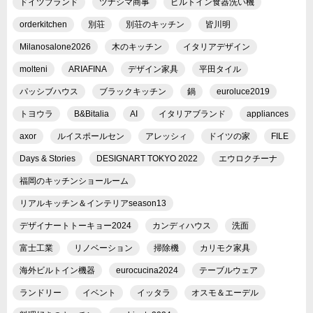
ドイツブランド
ツナシマ商事
ビルトイン食器洗い機
orderkitchen
別荘
別荘のキッチン
皆川明
Milanosalone2026
木のキッチン
イタリアデザイン
molteni
ARIAFINA
デザイン家具
平田タイル
パッシブハウス
ブラックキッチン
鍋
euroluce2019
トヨウラ
B&Bitalia
AI
イタリアブランド
appliances
axor
ルイスポールセン
アレッシィ
ドイツの家
FILE
Days & Stories
DESIGNART TOKYO 2022
エウロクチーナ
福岡のキッチンショールーム
リアルキッチン＆インテリアseason13
デザイナートトーキョー2024
カンディハウス
洗面
富士工業
リノベーション
掃除機
カリモク家具
海外ビルトイン機器
eurocucina2024
テーブルウェア
ランドリー
イベント
イッタラ
オスモ＆エーデル