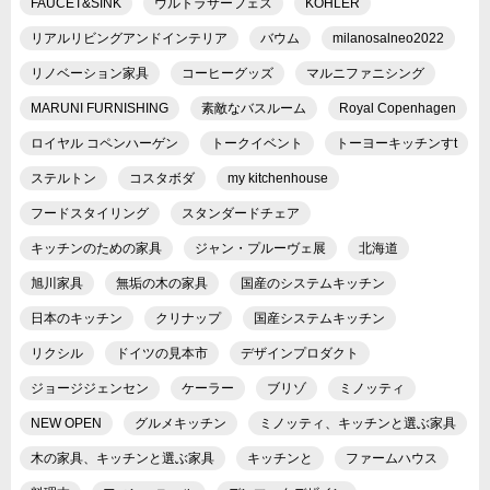
FAUCET&SINK
ウルトラサーフェス
KOHLER
リアルリビングアンドインテリア
バウム
milanosalneo2022
リノベーション家具
コーヒーグッズ
マルニファニシング
MARUNI FURNISHING
素敵なバスルーム
Royal Copenhagen
ロイヤル コペンハーゲン
トークイベント
トーヨーキッチンすt
ステルトン
コスタボダ
my kitchenhouse
フードスタイリング
スタンダードチェア
キッチンのための家具
ジャン・プルーヴェ展
北海道
旭川家具
無垢の木の家具
国産のシステムキッチン
日本のキッチン
クリナップ
国産システムキッチン
リクシル
ドイツの見本市
デザインプロダクト
ジョージジェンセン
ケーラー
ブリゾ
ミノッティ
NEW OPEN
グルメキッチン
ミノッティ、キッチンと選ぶ家具
木の家具、キッチンと選ぶ家具
キッチンと
ファームハウス