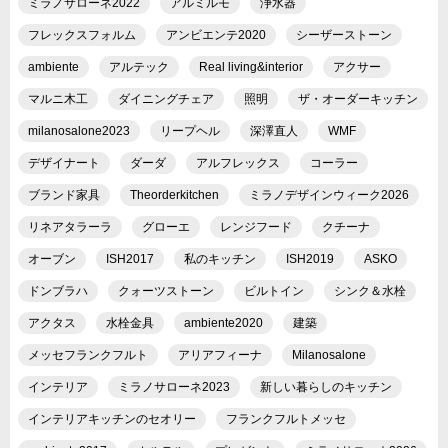
ミラノサローネ2022
アルミルモ
浄水器
フレックスフォルム
アンビエンテ2020
シーザーストーン
ambiente
アルテック
Real living&interior
アクサー
マルニ木工
ダイニングチェア
照明
ザ・オーダーキッチン
milanosalone2023
リープヘル
深澤直人
WMF
デザイナート
ダーダ
アルフレックス
コーラー
ブランド家具
Theorderkitchen
ミラノデザインウィーク2026
リネアタラーラ
グローエ
レンジフード
クチーナ
オーブン
ISH2017
私のキッチン
ISH2019
ASKO
ドンブラハ
クォーツストーン
ビルトイン
シンク＆水栓
アクタス
水栓金具
ambiente2020
建築
メッセフランクフルト
アリアフィーナ
Milanosalone
インテリア
ミラノサローネ2023
新しい暮らしのキッチン
インテリアキッチンのセオリー
フランクフルトメッセ