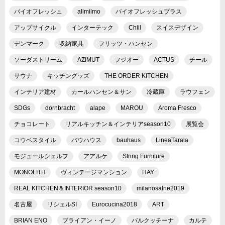
バイオフレッシュ
allmilmo
バイオフレッシュプラス
アップサイクル
インターテック
Chiil
スイスデザイン
デンマーク
収納家具
フリッツ・ハンセン
ソーダストリーム
AZIMUT
フジオー
ACTUS
チール
サウナ
キッチングッズ
THE ORDER KITCHEN
インテリア建材
カールハンセン＆サン
冷蔵庫
ラウフェン
SDGs
dornbracht
alape
MAROU
Aroma Fresco
チョコレート
リアルキッチン＆インテリアseason10
展覧会
コウベスタイル
バウハウス
bauhaus
LineaTarala
モジュールシェルフ
アアルケ
String Furniture
MONOLITH
ヴィンテージマンション
HAY
REAL KITCHEN＆INTERIOR season10
milanosalne2019
名古屋
リシェルSI
Eurocucina2018
ART
BRIAN ENO
ブライアン・イーノ
バルクッチーナ
カルテ