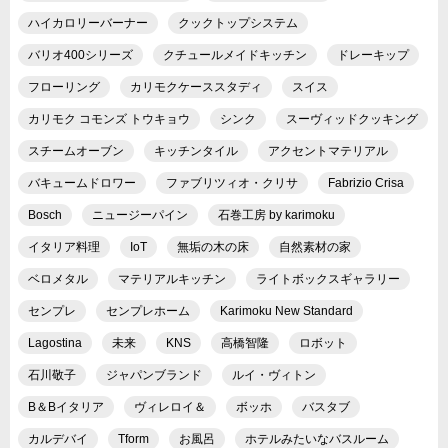
ハイカロリーバーナー
クックトップシステム
バリオ400シリーズ
クチュールメイドキッチン
ドレーキップ
フローリング
カリモクケーススタディ
スイス
カリモク コモンズ トウキョウ
シンク
スーヴィッドクッキング
スチームオーブン
キッチンタイル
アクセントマテリアル
バキュームドロワー
ファブリツィオ・クリサ
Fabrizio Crisa
Bosch
ニュージーパイン
石巻工房 by karimoku
イタリア料理
IoT
無垢の木の床
自然素材の家
ベロメタル
マテリアルキッチン
ライトボックスギャラリー
センプレ
センプレホーム
Karimoku New Standard
Lagostina
未来
KNS
高橋智隆
ロボット
石川敬子
ジャパンブランド
ルイ・ヴィトン
B＆Bイタリア
ヴィレロイ＆
ボッホ
バスタブ
カルデバイ
Tform
お風呂
ホテルみたいなバスルーム