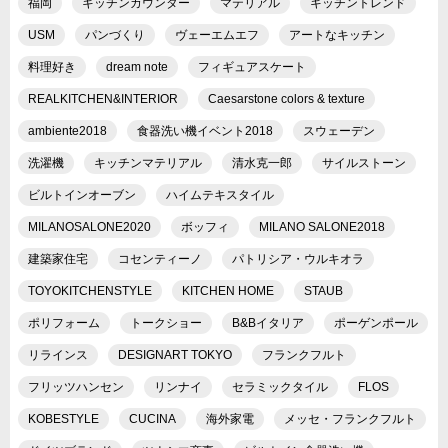
福岡
キッチンカウンター
マテリアル
キッチントレンド
USM
パンづくり
ヴェーエムエフ
アートなキッチン
料理好き
dream note
フィギュアスケート
REALKITCHEN&INTERIOR
Caesarstone colors & texture
ambiente2018
食器洗い機イベント2018
スウェーデン
洗濯機
キッチンマテリアル
清水克一郎
サイルストーン
ビルトインオーブン
ハイムテキスタイル
MILANOSALONE2020
ボッフィ
MILANO SALONE2018
建築家住宅
コセンティーノ
パトリシア・ウルキオラ
TOYOKITCHENSTYLE
KITCHEN HOME
STAUB
ポリフォーム
トークショー
B&Bイタリア
ポーゲンポール
リラインス
DESIGNART TOKYO
フランクフルト
フリッツハンセン
リンナイ
セラミックタイル
FLOS
KOBESTYLE
CUCINA
海外家電
メッセ・フランクフルト