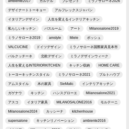
ambiente2017
カルテル
プレゼント
ミラノサローネ2026
デザイナートトーキョー
アルフレックスジャパン
イタリアンデザイン
人生を変えるインテリアキッチン
私らしいキッチン
バスルーム
アート
Milanosalone2019
ミラノサローネ2019
amstyle
Miele
ボッシュ
VALCUCINE
ドイツデザイン
ミラノサローネ国際家具見本市
バルクッチーネ
北欧デザイン
ミラノデザインウィーク
人生を変えるINTERIORKITCHEN
キッチン収納
HOME CARE
トーヨーキッチンスタイル
ミラノサローネ2021
ブルトハウプ
アムスタイル
木の家具
SieMatic
インテリアキッチン
ガゲナウ
キッチン
ハンスグローエ
Milanosalone2021
アスコ
イタリア家具
MILANOSALONE2016
モルテーニ
Milanosalone2024
カッシーナ
kitchenhouse
supersalone
キッチンリノベーション
ambiente2016