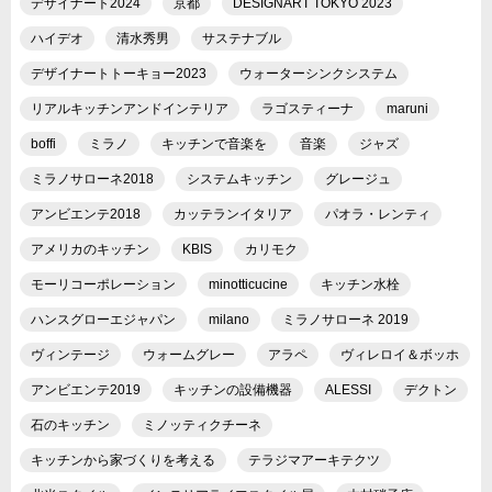
デザイナート2024
京都
DESIGNART TOKYO 2023
ハイデオ
清水秀男
サステナブル
デザイナートトーキョー2023
ウォーターシンクシステム
リアルキッチンアンドインテリア
ラゴスティーナ
maruni
boffi
ミラノ
キッチンで音楽を
音楽
ジャズ
ミラノサローネ2018
システムキッチン
グレージュ
アンビエンテ2018
カッテランイタリア
パオラ・レンティ
アメリカのキッチン
KBIS
カリモク
モーリコーポレーション
minotticucine
キッチン水栓
ハンスグローエジャパン
milano
ミラノサローネ 2019
ヴィンテージ
ウォームグレー
アラペ
ヴィレロイ＆ボッホ
アンビエンテ2019
キッチンの設備機器
ALESSI
デクトン
石のキッチン
ミノッティクチーネ
キッチンから家づくりを考える
テラジマアーキテクツ