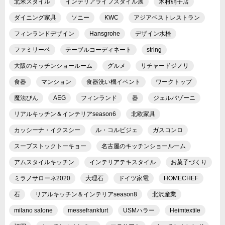
北米スタイル
インテリアライフスタイル展
木村硝子店
ダイニング家具
ソニー
KWC
アジアベストレストラン
フィンランドデザイン
Hansgrohe
デザイン水栓
ファミリーベ
テーブルコーディネート
string
大阪のキッチンショールーム
グルメ
リチャードジノリ
食器
マンション
食器洗い機イベント
ワークトップ
魔法びん
AEG
フィンランド
器
ジェルバゾーニ
リアルキッチン＆インテリアseason6
北欧家具
カッシーナ・イクスシー
ル・コルビジェ
ガスコンロ
スープストックトーキョー
名古屋のキッチンショールーム
アムスタイルキッチン
インテリアテキスタイル
お菓子づくり
ミラノサローネ2020
大理石
ドイツ家電
HOMECHEF
石
リアルキッチン＆インテリアseason8
北沢産業
milano salone
messefrankfurt
USMハラー
Heimtextile