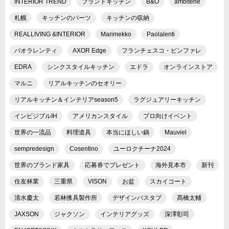
INTERIOR TREND
ブランドキッチン
B&O
ambitene
札幌
キッチンのパーツ
キッチンの収納
REALLIVING &INTERIOR
Marimekko
Paolalenti
パオラレンティ
AXOR Edge
フランチェスコ・ビンファレ
EDRA
シンクスタイルキッチン
エドラ
オンラインストア
マルニ
リアルキッチンのセオリー
リアルキッチン＆インテリアseason5
ラグジュアリーキッチン
インビジブルIH
アメリカンスタイル
プロ向けイベント
世界の一流品
料理道具
本当にほしい鍋
Mauviel
sempredesign
Cosentino
ユーロクチーナ2024
世界のブランド家具
応募券でプレゼント
海外見本市
新刊
住友林業
三重県
VISON
お盆
スカイコート
清水慶太
若林佛具製作所
デザインバスタブ
髙橋太輔
JAXSON
ジャクソン
インテリアグッズ
深澤彰司