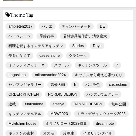
Theme Tag
ambieten2017
バレエ
ティンバーヤード
DE
ヘーベシーベ
季節行事
若林佛具製作所、清水慶太
料理を愛するインテリアキッチン
Stories
Days
夢をかなえて
caeserstone
クラシック
ミノッティクッチーネ
スツール
キッチンスツール
7
Lagositina
milanosaolne2024
キッチンから考える家づくり
センプレギャラリー
高橋大輔
h
バニラ色
caserstone
ORDER KITCHEN
NORDIC DESIGN
ハンスJ.ウェグナー
連載
fuorisalone
amstye
DANSHI DESIGN
無料公開
キッチンマテルアル
MDW2023
ミラノデザインウィーク2023
Mykitchen house
ミラノサローネ2023特集
dreamnote
キッチンの素材
オスモ
冷凍庫
イタリアンタイル