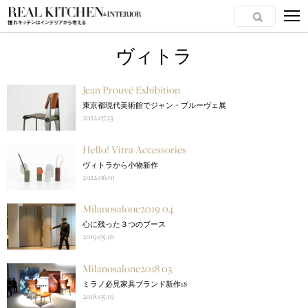
ヴィトラ
Jean Prouvé Exhibition
東京都現代美術館でジャン・プルーヴェ展
2022.07.23
Hello! Vitra Accessories
ヴィトラから小物新作
2022.06.01
Milanosalone2019 04
心に残った３つのブース
2019.05.16
Milanosalone2018 03
ミラノ必見家具ブランド新作18
2018.05.19