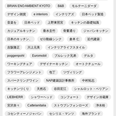
BRIAN ENO AMBIENT KYOTO
B&B
モルテーニダーダ
デザイン雑貨
e interiors
インテリアズ
日本ベッド製造
音楽を
日本ベッド
上野東照宮
キッチンの基礎知識
カジュアルキッチン
垂水圭竹
骨董通り
ジャパンキッチン
日本のキッチン、
ゼロ動線シンク
倉本 仁
近代建築
吉阪隆正
川上元美
インテリアライフスタイル
poggenpohl
Euromobil
ブルレック兄弟
デルタ
ワーキングチェア
デザイナーキッチン
オートクチュール
フラワーアレンジメント
包丁
ツヴィリング
スパークリングワイン
NAP建築設計事務所
中村拓志
キッチンづくり
天然石
谷田宏江
シャルロット・ペリアン
LIEBHERR
シャワーヘッド
コンフォート
デザイン冷蔵庫
宮沢奈々
Cattelanitalia
ストウブシフォンローズ
浄水栓
コセンティーノジャパン
セシリエ・マンツ
海外ブランド