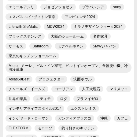
エミールアンリ
ジョゼフジョゼフ
ブラバンシア
sony
エスパス ルイ･ヴィトン東京
アンビエンテ2024
Life with SieMatic
MDW2024
ミラノデザインウィーク2024
ブラックステンレス
大阪のショールーム
名作家具
サーモス
Bathroom
ミナペルホネン
SMWジャパン
東京のキッチンショールーム
Miele、ミーレ、ビルトイン家電、ビルトインオーブン、食器洗い機、冷
凍冷蔵庫
Asias50Best
プロジェクター
洗面ボウル
チャールズ・イームズ
コーリアン
人工大理石
マリメッコ
世界の家具
エティモ
ロダ
プラマイゼロ
インテリアライフスタイル2017
エクストレミス
インゲヤード・ローマン
ガンディアブラスコ
沖縄
カフェ
FLEXFORM
モローゾ
釣り好きのキッチン