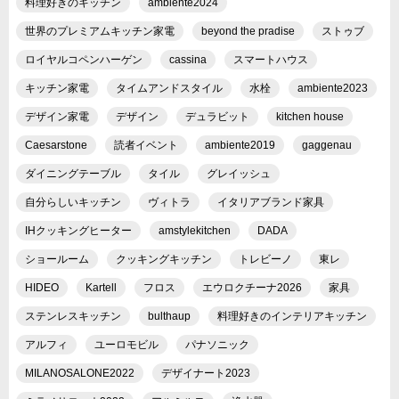
料理好きのキッチン
ambiente2024
世界のプレミアムキッチン家電
beyond the pradise
ストゥブ
ロイヤルコペンハーゲン
cassina
スマートハウス
キッチン家電
タイムアンドスタイル
水栓
ambiente2023
デザイン家電
デザイン
デュラビット
kitchen house
Caesarstone
読者イベント
ambiente2019
gaggenau
ダイニングテーブル
タイル
グレイッシュ
自分らしいキッチン
ヴィトラ
イタリアブランド家具
IHクッキングヒーター
amstylekitchen
DADA
ショールーム
クッキングキッチン
トレビーノ
東レ
HIDEO
Kartell
フロス
エウロクチーナ2026
家具
ステンレスキッチン
bulthaup
料理好きのインテリアキッチン
アルフィ
ユーロモビル
パナソニック
MILANOSALONE2022
デザイナート2023