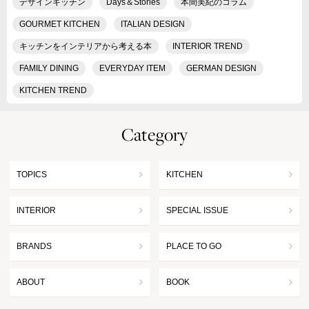
デザインキッチン
Days＆Stories
本間美紀のコラム
GOURMET KITCHEN
ITALIAN DESIGN
キッチンをインテリアから考える本
INTERIOR TREND
FAMILY DINING
EVERYDAY ITEM
GERMAN DESIGN
KITCHEN TREND
Category
TOPICS
KITCHEN
INTERIOR
SPECIAL ISSUE
BRANDS
PLACE TO GO
ABOUT
BOOK