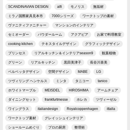
SCANDINAVIAN DESIGN
alfi
モノリス
無垢材
ミラノ国際家具見本市
7000シリーズ
ワークトップの素材
ヴァニティファニチャー
マンションのインテリア
セミオーダー
パウダールーム
アクアピア
お家で料理教室
cooking kitchen
テキスタイルデザイン
グラフィックデザイン
プリンセス
リアルキッチン＆インテリアseason9
観葉植物
グリーン
リアルキッチン
黒田美津子
長谷川喜美
ベルベッタデザイン
空間デザイン
MABE
LG
ツヴィリング ヘンケルス
ミンタ
タニコー
tanico
ホワイトマーブル
MEISDEL
HIROSHIMA
アームチェア
ダイニングセット
frankfurtmesse
ホレカ
ツヴィーゼル
ワイングラス
italiandesign
Royalcoppenhagen
ittalla
ワークトップ素材
グレイッシュインテリア
ショールームめぐり
プロの厨房
整理術