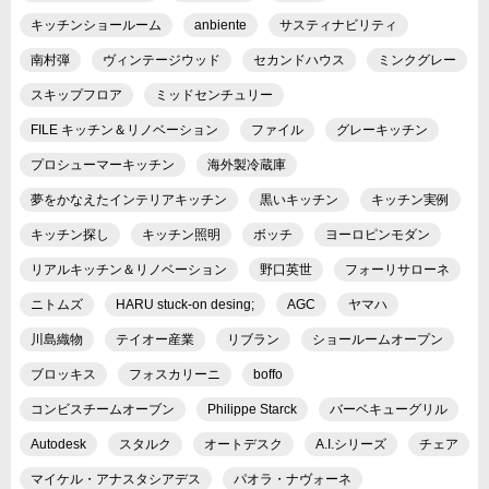
キッチンショールーム
anbiente
サスティナビリティ
南村弾
ヴィンテージウッド
セカンドハウス
ミンクグレー
スキップフロア
ミッドセンチュリー
FILE キッチン＆リノベーション
ファイル
グレーキッチン
プロシューマーキッチン
海外製冷蔵庫
夢をかなえたインテリアキッチン
黒いキッチン
キッチン実例
キッチン探し
キッチン照明
ボッチ
ヨーロピンモダン
リアルキッチン＆リノベーション
野口英世
フォーリサローネ
ニトムズ
HARU stuck-on desing;
AGC
ヤマハ
川島織物
テイオー産業
リブラン
ショールームオープン
ブロッキス
フォスカリーニ
boffo
コンビスチームオーブン
Philippe Starck
バーベキューグリル
Autodesk
スタルク
オートデスク
A.I.シリーズ
チェア
マイケル・アナスタシアデス
パオラ・ナヴォーネ