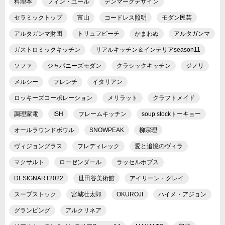
料理本
フィン・ユール
デンマークデザイン
セラミックトップ
富山
コードレス照明
モダン民芸
アルタガンマ財団
トリュフビーチ
かまわぬ
アルタガンマ
ガストロミックキッチン
リアルキッチン＆インテリアseason11
ソファ
ジャパニーズモダン
クラシックキッチン
ジノリ
メルシー
フレンチ
イタリアン
ロッキーズコーポレーション
メリラット
クラフトメイド
調理家電
ISH
フレームキッチン
soup stockトーキョー
オールラウンドボウル
SNOWPEAK
柳宗理
ヴィジョングラス
フレディレック
愛と追憶のヴィラ
マクサルト
ローゼンダール
ラッセルホブス
DESIGNART2022
世田谷美術館
アイリーン・グレイ
スープストック
宮城壮太郎
OKUROJI
ハイメ・アジョン
グランピング
アルクリネア