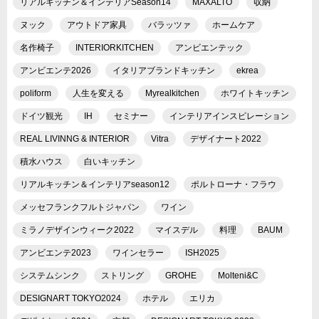
リアルキッチン＆インテリアSeason14
MAXALTO
収納
ヌック
アウトドア家具
バラッツァ
ホームケア
名作椅子
INTERIORKITCHEN
アンビエンテック
アンビエンテ2026
イタリアブランドキッチン
ekrea
poliform
人生を変える
Myrealkitchen
ホワイトキッチン
ドイツ観光
IH
セミナー
インテリアインスピレーション
REAL LIVINNG & INTERIOR
Vitra
デザイナート2022
積水ハウス
白いキッチン
リアルキッチン＆インテリアseason12
ポルトローナ・フラウ
メッセフランクフルトジャパン
ワイン
ミラノデザインウィーク2022
マイスデル
料理
BAUM
アンビエンテ2023
ワインセラー
ISH2025
システムシンク
ストリング
GROHE
Molteni&C
DESIGNART TOKYO2024
ホテル
エリカ