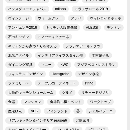
ハンスグローエジャパン
milano
ミラノサローネ 2019
ヴィンテージ
ウォームグレー
アラペ
ヴィレロイ＆ボッホ
アンビエンテ2019
キッチンの設備機器
ALESSI
デクトン
石のキッチン
ミノッティクチーネ
キッチンから家づくりを考える
テラジマアーキテクツ
北米スタイル
インテリアライフスタイル展
木村硝子店
ダイニング家具
ソニー
KWC
アジアベストレストラン
フィンランドデザイン
Hansgrohe
デザイン水栓
ファミリーベ
テーブルコーディネート
string
大阪のキッチンショールーム
グルメ
リチャードジノリ
食器
マンション
食器洗い機イベント
ワークトップ
魔法びん
AEG
フィンランド
器
ジェルバゾーニ
リアルキッチン＆インテリアseason6
北欧家具
カッシーナ・イクスシー
ル・コルビジェ
ガスコンロ