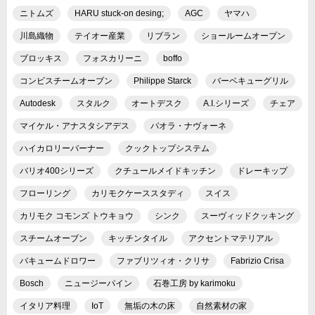
ニトムズ
HARU stuck-on desing;
AGC
ヤマハ
川島織物
テイオー産業
リブラン
ショールームオープン
ブロッキス
フォスカリーニ
boffo
コンビスチームオーブン
Philippe Starck
バーベキューグリル
Autodesk
スタルク
オートデスク
A.I.シリーズ
チェア
マイケル・アナスタシアデス
パオラ・ナヴォーネ
ハイカロリーバーナー
クックトップシステム
バリオ400シリーズ
クチュールメイドキッチン
ドレーキップ
フローリング
カリモクケーススタディ
スイス
カリモク コモンズ トウキョウ
シンク
スーヴィッドクッキング
スチームオーブン
キッチンタイル
アクセントマテリアル
バキュームドロワー
ファブリツィオ・クリサ
Fabrizio Crisa
Bosch
ニュージーパイン
石巻工房 by karimoku
イタリア料理
IoT
無垢の木の床
自然素材の家