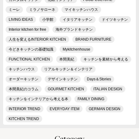
ミーレ
ミラノサローネ
マイキッチンハウス
LIVING IDEAS
小学館
イタリアキッチン
ドイツキッチン
Interior kitchen for free
海外ブランドキッチン
人生を変えるINTERIOR KITCHEN
BRAND FURNITURE
今どきキッチンの基礎知識
Mykitchenhouse
FUNCTIONAL KITCHEN
本間美紀
キッチンを素材から考える
キッチンハウス
リアルキッチン＆インテリア
オーダーキッチン
デザインキッチン
Days＆Stories
本間美紀のコラム
GOURMET KITCHEN
ITALIAN DESIGN
キッチンをインテリアから考える本
FAMILY DINING
INTERIOR TREND
EVERYDAY ITEM
GERMAN DESIGN
KITCHEN TREND
Category