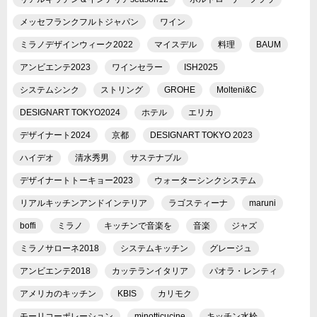
メッセフランクフルトジャパン
ワイン
ミラノデザインウィーク2022
マイスデル
料理
BAUM
アンビエンテ2023
ワインセラー
ISH2025
システムシンク
ストリング
GROHE
Molteni&C
DESIGNART TOKYO2024
ホテル
エリカ
デザイナート2024
京都
DESIGNART TOKYO 2023
ハイデオ
清水秀男
サステナブル
デザイナートトーキョー2023
ウォーターシンクシステム
リアルキッチンアンドインテリア
ラゴスティーナ
maruni
boffi
ミラノ
キッチンで音楽を
音楽
ジャズ
ミラノサローネ2018
システムキッチン
グレージュ
アンビエンテ2018
カッテランイタリア
パオラ・レンティ
アメリカのキッチン
KBIS
カリモク
モーリコーポレーション
minotticucine
キッチン水栓