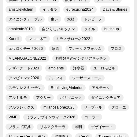
amstylekitchen
イッタラ
eurocucina2024
Days & Stories
ダイニングテーブル
東レ
水栓
トレビーノ
ambiente2019
自分らしいキッチン
タイル
bulthaup
Kartell
マルニ木工
ミラノサローネ2022
エウロクチーナ2026
家具
フレックスフォルム
フロス
MILANOSALONE2022
料理好きのインテリアキッチン
デザイナート2023
ambiente
浄水器
ユーロモビル
アンビエンテ2020
アルフィ
シーザーストーン
ステンレスキッチン
Real living&interior
アルテック
アルミルモ
アクサー
パナソニック
ダイニングチェア
アルフレックス
milanosalone2023
リープヘル
グローエ
WMF
ミラノデザインウィーク2026
コーラー
ブランド家具
リネアタラーラ
照明
デザイナート
ザ・オーダーキッチン
深澤直人
ダーダ
Theorderkitchen