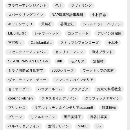
フラワーアレンジメント
包丁
ツヴィリング
スパークリングワイン
NAP建築設計事務所
中村拓志
キッチンづくり
天然石
谷田宏江
シャルロット・ペリアン
LIEBHERR
シャワーヘッド
コンフォート
デザイン冷蔵庫
宮沢奈々
Cattelanitalia
ストウブシフォンローズ
浄水栓
コセンティーノジャパン
セシリエ・マンツ
海外ブランド
SCANDINAVIAN DESIGN
alfi
モノリス
無垢材
ミラノ国際家具見本市
7000シリーズ
ワークトップの素材
ヴァニティファニチャー
マンションのインテリア
セミオーダー
パウダールーム
アクアピア
お家で料理教室
cooking kitchen
テキスタイルデザイン
グラフィックデザイン
プリンセス
リアルキッチン＆インテリアseason9
観葉植物
グリーン
リアルキッチン
黒田美津子
長谷川喜美
ベルベッタデザイン
空間デザイン
MABE
LG