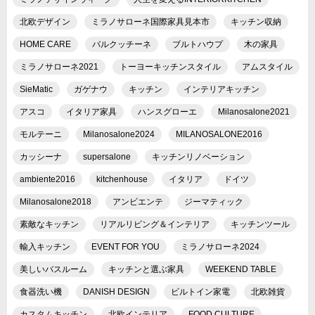
北欧デザイン
ミラノサローネ国際家具見本市
キッチン収納
HOME CARE
バルクッチーネ
ブルトハウプ
木の家具
ミラノサローネ2021
トーヨーキッチンスタイル
アムスタイル
SieMatic
ガゲナウ
キッチン
インテリアキッチン
アスコ
イタリア家具
ハンスグローエ
Milanosalone2021
モルテーニ
Milanosalone2024
MILANOSALONE2016
カッシーナ
supersalone
キッチンリノベーション
ambiente2016
kitchenhouse
イタリア
ドイツ
Milanosalone2018
アンビエンテ
ジーマティック
素敵なキッチン
リアルリビング＆インテリア
キッチンツール
輸入キッチン
EVENT FOR YOU
ミラノサローネ2024
美しいバスルーム
キッチンと選ぶ家具
WEEKEND TABLE
食器洗い機
DANISH DESIGN
ビルトイン家電
北欧雑貨
カスタムキッチン
北欧インテリア
FOOD CULTURE