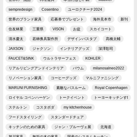
sempredesign
Cosentino
ユーロクチーナ2024
世界のブランド家具
応募券でプレゼント
海外見本市
新刊
住友林業
三重県
VISON
お盆
スカイコート
清水慶太
若林佛具製作所
デザインバスタブ
髙橋太輔
JAXSON
ジャクソン
インテリアグッズ
深澤彰司
FAUCET&SINK
ウルトラサーフェス
KOHLER
リアルリビングアンドインテリア
バウム
milanosalneo2022
リノベーション家具
コーヒーグッズ
マルニファニシング
MARUNI FURNISHING
素敵なバスルーム
Royal Copenhagen
ロイヤル コペンハーゲン
トークイベント
トーヨーキッチンすt
ステルトン
コスタボダ
my kitchenhouse
フードスタイリング
スタンダードチェア
キッチンのための家具
ジャン・プルーヴェ展
北海道
旭川家具
無垢の木の家具
国産のシステムキッチン