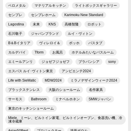
ベロメタル
マテリアルキッチン
ライトボックスギャラリー
センプレ
センプレホーム
Karimoku New Standard
Lagostina
未来
KNS
高橋智隆
ロボット
石川敬子
ジャパンブランド
ルイ・ヴィトン
B＆Bイタリア
ヴィレロイ＆
ボッホ
バスタブ
カルデバイ
Tform
お風呂
ホテルみたいなバスルーム
エミールアンリ
ジョゼフジョゼフ
ブラバンシア
sony
エスパス ルイ･ヴィトン東京
アンビエンテ2024
Life with SieMatic
MDW2024
ミラノデザインウィーク2024
ブラックステンレス
大阪のショールーム
名作家具
サーモス
Bathroom
ミナペルホネン
SMWジャパン
東京のキッチンショールーム
Miele、ミーレ、ビルトイン家電、ビルトインオーブン、食器洗い機、冷
凍冷蔵庫
Asias50Best
プロジェクター
洗面ボウル