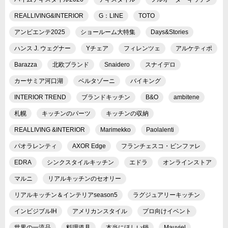
REALLIVING&INTERIOR
G：LINE
TOTO
アンビエンテ2025
ショールーム大特集
Days&Stories
ハンス J. ウェグナー
Yチェア
フィレンツェ
アルケティポ
Barazza
北欧ブランド
Snaidero
スナイデロ
カーサミア河口湖
ベルタゾーニ
バイキング
INTERIOR TREND
ブランドキッチン
B&O
ambitene
札幌
キッチンのパーツ
キッチンの収納
REALLIVING &INTERIOR
Marimekko
Paolalenti
パオラレンティ
AXOR Edge
フランチェスコ・ビンファレ
EDRA
シンクスタイルキッチン
エドラ
オンラインストア
マルニ
リアルキッチンのセオリー
リアルキッチン＆インテリアseason5
ラグジュアリーキッチン
インビジブルIH
アメリカンスタイル
プロ向けイベント
世界の一流品
料理道具
本当にほしい鍋
Mauviel