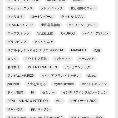
ヴィジョングラス
フレディレック
愛と追憶のヴィラ
マクサルト
ローゼンダール
ラッセルホブス
DESIGNART2022
世田谷美術館
アイリーン・グレイ
スープストック
宮城壮太郎
OKUROJI
ハイメ・アジョン
グランピング
アルクリネア
リアルキッチン＆インテリアSeason14
MAXALTO
収納
ヌック
アウトドア家具
バラッツァ
ホームケア
名作椅子
INTERIORKITCHEN
アンビエンテック
アンビエンテ2026
イタリアブランドキッチン
ekrea
poliform
人生を変える
Myrealkitchen
ホワイトキッチン
ドイツ観光
IH
セミナー
インテリアインスピレーション
REAL LIVINNG & INTERIOR
Vitra
デザイナート2022
積水ハウス
白いキッチン
リアルキッチン＆インテリアseason12
ポルトローナ・フラウ