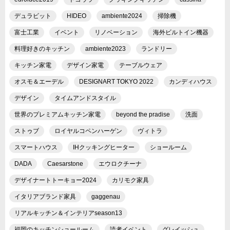
デュラビット
HIDEO
ambiente2024
掃除機
富士工業
イベント
リノベーション
海外ビルトイン機器
料理好きのキッチン
ambiente2023
ランドリー
キッチン家電
デザイン家電
テーブルウェア
オスモ＆エーデル
DESIGNART TOKYO 2022
カンディハウス
デザイン
タイムアンドスタイル
世界のプレミアムキッチン家電
beyond the pradise
洗面
ストゥブ
ロイヤルコペンハーゲン
ヴィトラ
スマートハウス
IHクッキングヒーター
ショールーム
DADA
Caesarstone
エウロクチーナ
デザイナートトーキョー2024
カリモク家具
イタリアブランド家具
gaggenau
リアルキッチン＆インテリアseason13
福岡のキッチンショールーム
読者イベント
グレイッシュ