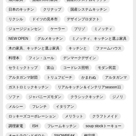
日本のキッチン
クリナップ
国産システムキッチン
リクシル
ドイツの見本市
デザインプロダクト
ジョージジェンセン
ケーラー
ブリゾ
ミノッティ
NEW OPEN
グルメキッチン
ミノッティ、キッチンと選ぶ家具
木の家具、キッチンと選ぶ家具
キッチンと
ファームハウス
料理本
フィン・ユール
デンマークデザイン
セラミックトップ
富山
コードレス照明
モダン民芸
アルタガンマ財団
トリュフビーチ
かまわぬ
アルタガンマ
ガストロミックキッチン
リアルキッチン＆インテリアseason11
ソファ
ジャパニーズモダン
クラシックキッチン
ジノリ
メルシー
フレンチ
イタリアン
ロッキーズコーポレーション
メリラット
クラフトメイド
調理家電
ISH
フレームキッチン
soup stockトーキョー
オールラウンドボウル
SNOWPEAK
柳宗理