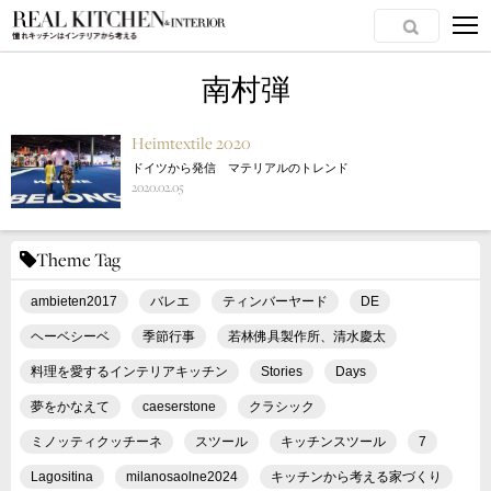
南村弾
Heimtextile 2020
ドイツから発信 マテリアルのトレンド
2020.02.05
Theme Tag
ambieten2017
バレエ
ティンバーヤード
DE
ヘーベシーベ
季節行事
若林佛具製作所、清水慶太
料理を愛するインテリアキッチン
Stories
Days
夢をかなえて
caeserstone
クラシック
ミノッティクッチーネ
スツール
キッチンスツール
7
Lagositina
milanosaolne2024
キッチンから考える家づくり