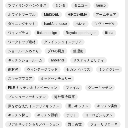
ツヴィリング ヘンケルス
ミンタ
タニコー
tanico
ホワイトマーブル
MEISDEL
HIROSHIMA
アームチェア
ダイニングセット
frankfurtmesse
ホレカ
ツヴィーゼル
ワイングラス
italiandesign
Royalcoppenhagen
ittalla
ワークトップ素材
グレイッシュインテリア
ショールームめぐり
プロの厨房
整理術
キッチンショールーム
anbiente
サスティナビリティ
南村弾
ヴィンテージウッド
セカンドハウス
ミンクグレー
スキップフロア
ミッドセンチュリー
FILE キッチン＆リノベーション
ファイル
グレーキッチン
プロシューマーキッチン
海外製冷蔵庫
夢をかなえたインテリアキッチン
黒いキッチン
キッチン実例
キッチン探し
キッチン照明
ボッチ
ヨーロピンモダン
リアルキッチン＆リノベーション
野口英世
フォーリサローネ