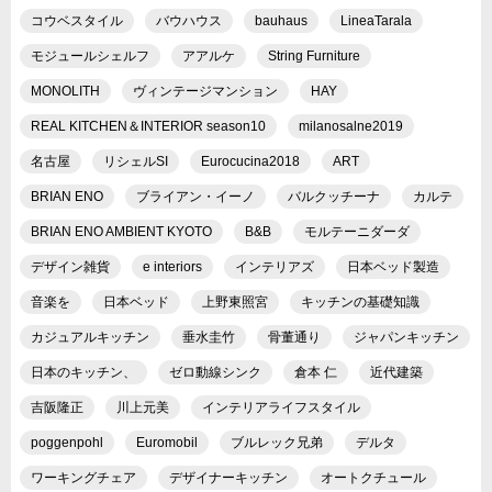
コウベスタイル
バウハウス
bauhaus
LineaTarala
モジュールシェルフ
アアルケ
String Furniture
MONOLITH
ヴィンテージマンション
HAY
REAL KITCHEN＆INTERIOR season10
milanosalne2019
名古屋
リシェルSI
Eurocucina2018
ART
BRIAN ENO
ブライアン・イーノ
バルクッチーナ
カルテ
BRIAN ENO AMBIENT KYOTO
B&B
モルテーニダーダ
デザイン雑貨
e interiors
インテリアズ
日本ベッド製造
音楽を
日本ベッド
上野東照宮
キッチンの基礎知識
カジュアルキッチン
垂水圭竹
骨董通り
ジャパンキッチン
日本のキッチン、
ゼロ動線シンク
倉本 仁
近代建築
吉阪隆正
川上元美
インテリアライフスタイル
poggenpohl
Euromobil
ブルレック兄弟
デルタ
ワーキングチェア
デザイナーキッチン
オートクチュール