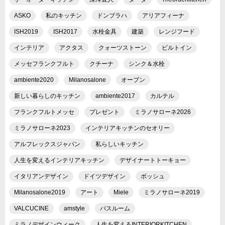
ASKO
私のキッチン
ドンブラハ
アリアフィーナ
ISH2019
ISH2017
水栓金具
建築
レンジフード
インテリア
アクタス
クォーツストーン
ビルトイン
メッセフランクフルト
クチーナ
シンク＆水栓
ambiente2020
Milanosalone
オーブン
新しい暮らしのキッチン
ambiente2017
カルテル
フランクフルトメッセ
プレゼント
ミラノサローネ2026
ミラノサローネ2023
インテリアキッチンのセオリー
アルフレックスジャパン
私らしいキッチン
人生を変えるインテリアキッチン
デザイナートトーキョー
イタリアンデザイン
ドイツデザイン
ボッシュ
Milanosalone2019
アート
Miele
ミラノサローネ2019
VALCUCINE
amstyle
バスルーム
ミラノデザインウィーク
人生を変えるINTERIORKITCHEN