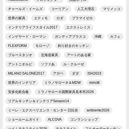
チャールズ・イームズ
コーリアン
人工大理石
マリメッコ
世界の家具
エティモ
ロダ
プラマイゼロ
インテリアライフスタイル2017
エクストレミス
インゲヤード・ローマン
ガンディアブラスコ
沖縄
カフェ
FLEXFORM
モローゾ
釣り好きのキッチン
ブルースタジオ
北海道家具
アートのある家
アントニオルピ
ソファあ
ル・クルーゼ
MILANO SALONE2017
アガペ
ダダ
ISH2023
世界のインテリア
ミラノサローネ＆MDW
minotti
安多化粧合板
ミラノサローネ国際家具見本市2026
リアルキッチン＆インテリアSesaon14
ミーレ・エクスペリエンス・センター 日比谷
ambiente2026
ショールームガイド
ALCOVA
コンランショップ
ハイムテキスタイル2026
テキスタイル
フルオーダーキッチン