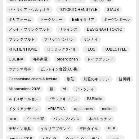
パトリシア・ウルキオラ
TOYOKITCHENSTYLE
STAUB
ポリフォーム
トークショー
B&Bイタリア
ポーゲンポール
メッセ・フランクフルト
リラインス
DESIGNART TOKYO
フランクフルト
フリッツハンセン
リンナイ
KITCHEN HOME
セラミックタイル
FLOS
KOBESTYLE
CUCINA
海外家電
orderkitchen
ドイツブランド
ツナシマ商事
ビルトイン食器洗い機
Caesarstone colors & texture
別荘
別荘のキッチン
皆川明
Milanosalone2026
鍋
AI
アレッシィ
ルイスポールセン
ブラックキッチン
B&Bitalia
イタリアデザイン
ARIAFINA
appliances
molteni
axor
ドイツの家
パッシブハウス
木のキッチン
デザイン家具
イタリアブランド
平田タイル
FILE
euroluce2019
トヨウラ
クッキングキッチン
cassina