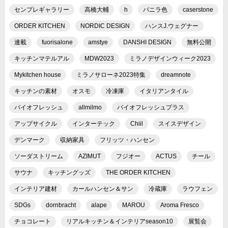
センプレギャラリー
高橋大輔
h
バニラ色
caserstone
ORDER KITCHEN
NORDIC DESIGN
ハンスJ.ウェグナー
連載
fuorisalone
amstye
DANSHI DESIGN
無料公開
キッチンマテルアル
MDW2023
ミラノデザインウィーク2023
Mykitchen house
ミラノサローネ2023特集
dreamnote
キッチンの素材
オスモ
冷凍庫
イタリアンタイル
バイオフレッシュ
allmilmo
バイオフレッシュプラス
アップサイクル
インターテック
Chiil
スイスデザイン
デンマーク
収納家具
フリッツ・ハンセン
ソーダストリーム
AZIMUT
フジオー
ACTUS
チール
サウナ
キッチングッズ
THE ORDER KITCHEN
インテリア建材
カールハンセン＆サン
冷蔵庫
ラウフェン
SDGs
dornbracht
alape
MAROU
Aroma Fresco
チョコレート
リアルキッチン＆インテリアseason10
展覧会