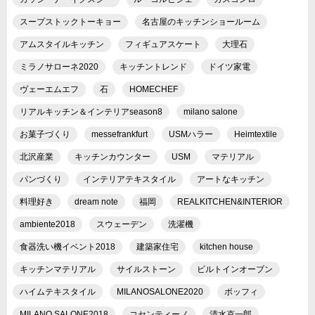
スープストックトーキョー
名古屋のキッチンショールーム
アムスタイルキッチン
フィギュアスケート
大理石
ミラノサローネ2020
キッチントレンド
ドイツ家電
ヴェーエムエフ
石
HOMECHEF
リアルキッチン＆インテリアseason8
milano salone
お菓子づくり
messefrankfurt
USMハラー
Heimtextile
北沢産業
キッチンカウンター
USM
マテリアル
パンづくり
インテリアテキスタイル
アートなキッチン
料理好き
dream note
福岡
REALKITCHEN&INTERIOR
ambiente2018
スウェーデン
洗濯機
食器洗い機イベント2018
建築家住宅
kitchen house
キッチンマテリアル
サイルストーン
ビルトインオーブン
ハイムテキスタイル
MILANOSALONE2020
ボッフィ
MILANO SALONE2018
コセンティーノ
清水克一郎