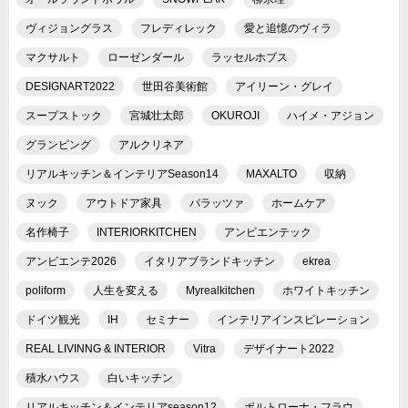
ヴィジョングラス
フレディレック
愛と追憶のヴィラ
マクサルト
ローゼンダール
ラッセルホブス
DESIGNART2022
世田谷美術館
アイリーン・グレイ
スープストック
宮城壮太郎
OKUROJI
ハイメ・アジョン
グランピング
アルクリネア
リアルキッチン＆インテリアSeason14
MAXALTO
収納
ヌック
アウトドア家具
バラッツァ
ホームケア
名作椅子
INTERIORKITCHEN
アンビエンテック
アンビエンテ2026
イタリアブランドキッチン
ekrea
poliform
人生を変える
Myrealkitchen
ホワイトキッチン
ドイツ観光
IH
セミナー
インテリアインスピレーション
REAL LIVINNG & INTERIOR
Vitra
デザイナート2022
積水ハウス
白いキッチン
リアルキッチン＆インテリアseason12
ポルトローナ・フラウ