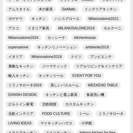
アムスタイル
木の家具
SieMatic
インテリアキッチン
ガゲナウ
キッチン
ハンスグローエ
Milanosalone2021
アスコ
イタリア家具
MILANOSALONE2016
モルテーニ
Milanosalone2024
カッシーナ
kitchenhouse
supersalone
キッチンリノベーション
ambiente2016
イタリア
Milanosalone2018
ドイツ
アンビエンテ
素敵なキッチン
ジーマティック
リアルリビング＆インテリア
輸入キッチン
キッチンツール
EVENT FOR YOU
ミラノサローネ2024
美しいバスルーム
WEEKEND TABLE
DANISH DESIGN
キッチンと選ぶ家具
食器洗い機
ビルトイン家電
北欧雑貨
カスタムキッチン
北欧インテリア
FOOD CULTURE
ミーレ
ミラノサローネ
LIVING IDEAS
マイキッチンハウス
小学館
イタリアキッチン
ドイツキッチン
Interior kitchen for free