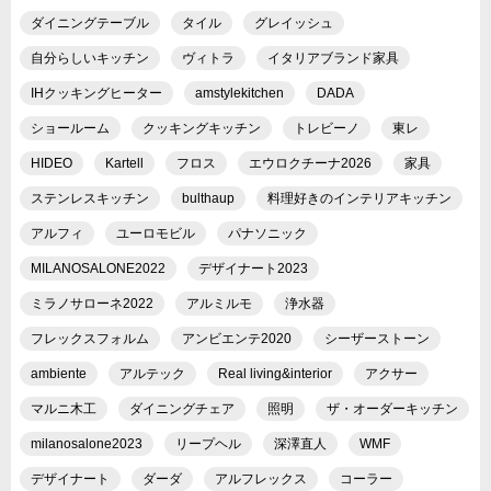
ダイニングテーブル
タイル
グレイッシュ
自分らしいキッチン
ヴィトラ
イタリアブランド家具
IHクッキングヒーター
amstylekitchen
DADA
ショールーム
クッキングキッチン
トレビーノ
東レ
HIDEO
Kartell
フロス
エウロクチーナ2026
家具
ステンレスキッチン
bulthaup
料理好きのインテリアキッチン
アルフィ
ユーロモビル
パナソニック
MILANOSALONE2022
デザイナート2023
ミラノサローネ2022
アルミルモ
浄水器
フレックスフォルム
アンビエンテ2020
シーザーストーン
ambiente
アルテック
Real living&interior
アクサー
マルニ木工
ダイニングチェア
照明
ザ・オーダーキッチン
milanosalone2023
リープヘル
深澤直人
WMF
デザイナート
ダーダ
アルフレックス
コーラー