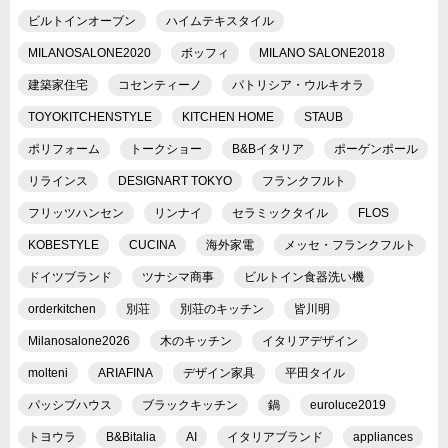
ビルトインオーブン
ハイムテキスタイル
MILANOSALONE2020
ボッフィ
MILANO SALONE2018
建築家住宅
コセンティーノ
パトリシア・ウルキオラ
TOYOKITCHENSTYLE
KITCHEN HOME
STAUB
ポリフォーム
トークショー
B&Bイタリア
ポーゲンポール
リラインス
DESIGNART TOKYO
フランクフルト
フリッツハンセン
リンナイ
セラミックタイル
FLOS
KOBESTYLE
CUCINA
海外家電
メッセ・フランクフルト
ドイツブランド
ツナシマ商事
ビルトイン食器洗い機
orderkitchen
別荘
別荘のキッチン
皆川明
Milanosalone2026
木のキッチン
イタリアデザイン
molteni
ARIAFINA
デザイン家具
平田タイル
パッシブハウス
ブラックキッチン
鍋
euroluce2019
トヨウラ
B&Bitalia
AI
イタリアブランド
appliances