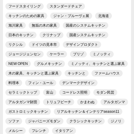
フードスタイリング
スタンダードチェア
キッチンのための家具
ジャン・プルーヴェ展
北海道
旭川家具
無垢の木の家具
国産のシステムキッチン
日本のキッチン
クリナップ
国産システムキッチン
リクシル
ドイツの見本市
デザインプロダクト
ジョージジェンセン
ケーラー
ブリゾ
ミノッティ
NEW OPEN
グルメキッチン
ミノッティ、キッチンと選ぶ家具
木の家具、キッチンと選ぶ家具
キッチンと
ファームハウス
料理本
フィン・ユール
デンマークデザイン
セラミックトップ
富山
コードレス照明
モダン民芸
アルタガンマ財団
トリュフビーチ
かまわぬ
アルタガンマ
ガストロミックキッチン
リアルキッチン＆インテリアseason11
ソファ
ジャパニーズモダン
クラシックキッチン
ジノリ
メルシー
フレンチ
イタリアン