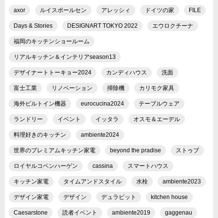
axor
ルイスポールセン
アレッシィ
ドイツの家
FILE
Days & Stories
DESIGNART TOKYO 2022
エウロクチーナ
福岡のキッチンショールーム
リアルキッチン＆インテリアseason13
デザイナートトーキョー2024
カンディハウス
洗面
富士工業
リノベーション
掃除機
カリモク家具
海外ビルトイン機器
eurocucina2024
テーブルウェア
ランドリー
イベント
イッタラ
オスモ＆エーデル
料理好きのキッチン
ambiente2024
世界のプレミアムキッチン家電
beyond the pradise
ストゥブ
ロイヤルコペンハーゲン
cassina
スマートハウス
キッチン家電
タイムアンドスタイル
水栓
ambiente2023
デザイン家電
デザイン
デュラビット
kitchen house
Caesarstone
読者イベント
ambiente2019
gaggenau