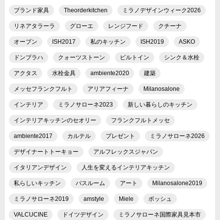
ブランド家具
Theorderkitchen
ミラノデザインウィーク2026
リネアタラーラ
グローエ
レンジフード
クチーナ
オーブン
ISH2017
私のキッチン
ISH2019
ASKO
ドンブラハ
クォーツストーン
ビルトイン
シンク＆水栓
アクタス
水栓金具
ambiente2020
建築
メッセフランクフルト
アリアフィーナ
Milanosalone
インテリア
ミラノサローネ2023
新しい暮らしのキッチン
インテリアキッチンのセオリー
フランクフルトメッセ
ambiente2017
カルテル
プレゼント
ミラノサローネ2026
デザイナートトーキョー
アルフレックスジャパン
イタリアンデザイン
人生を変えるインテリアキッチン
私らしいキッチン
バスルーム
アート
Milanosalone2019
ミラノサローネ2019
amstyle
Miele
ボッシュ
VALCUCINE
ドイツデザイン
ミラノサローネ国際家具見本市