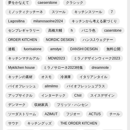
夢をかなえて
caeserstone
クラシック
ミノッティクッチーネ
スツール
キッチンスツール
7
Lagositina
milanosaolne2024
キッチンから考える家づくり
センプレギャラリー
高橋大輔
h
バニラ色
caserstone
ORDER KITCHEN
NORDIC DESIGN
ハンスJ.ウェグナー
連載
fuorisalone
amstye
DANSHI DESIGN
無料公開
キッチンマテルアル
MDW2023
ミラノデザインウィーク2023
Mykitchen house
ミラノサローネ2023特集
dreamnote
キッチンの素材
オスモ
冷凍庫
イタリアンタイル
バイオフレッシュ
allmilmo
バイオフレッシュプラス
アップサイクル
インターテック
Chiil
スイスデザイン
デンマーク
収納家具
フリッツ・ハンセン
ソーダストリーム
AZIMUT
フジオー
ACTUS
チール
サウナ
キッチングッズ
THE ORDER KITCHEN