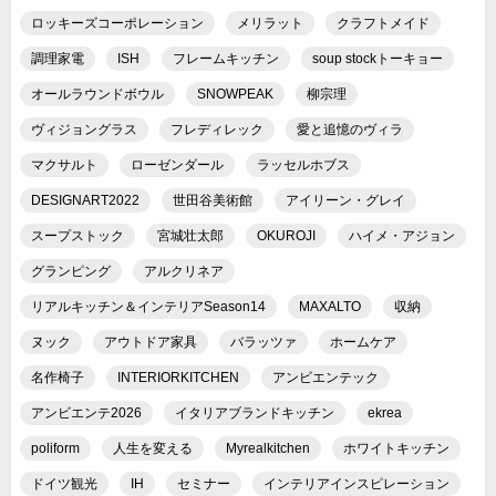
ロッキーズコーポレーション
メリラット
クラフトメイド
調理家電
ISH
フレームキッチン
soup stockトーキョー
オールラウンドボウル
SNOWPEAK
柳宗理
ヴィジョングラス
フレディレック
愛と追憶のヴィラ
マクサルト
ローゼンダール
ラッセルホブス
DESIGNART2022
世田谷美術館
アイリーン・グレイ
スープストック
宮城壮太郎
OKUROJI
ハイメ・アジョン
グランピング
アルクリネア
リアルキッチン＆インテリアSeason14
MAXALTO
収納
ヌック
アウトドア家具
バラッツァ
ホームケア
名作椅子
INTERIORKITCHEN
アンビエンテック
アンビエンテ2026
イタリアブランドキッチン
ekrea
poliform
人生を変える
Myrealkitchen
ホワイトキッチン
ドイツ観光
IH
セミナー
インテリアインスピレーション