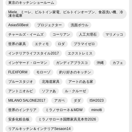
東京のキッチンショールーム
Miele、ミーレ、ビルトイン家電、ビルトインオーブン、食器洗い機、冷
凍冷蔵庫
Asias50Best
プロジェクター
洗面ボウル
チャールズ・イームズ
コーリアン
人工大理石
マリメッコ
世界の家具
エティモ
ロダ
プラマイゼロ
インテリアライフスタイル2017
エクストレミス
インゲヤード・ローマン
ガンディアブラスコ
沖縄
カフェ
FLEXFORM
モローゾ
釣り好きのキッチン
ブルースタジオ
北海道家具
アートのある家
アントニオルピ
ソファあ
ル・クルーゼ
MILANO SALONE2017
アガペ
ダダ
ISH2023
世界のインテリア
ミラノサローネ＆MDW
minotti
安多化粧合板
ミラノサローネ国際家具見本市2026
リアルキッチン＆インテリアSesaon14