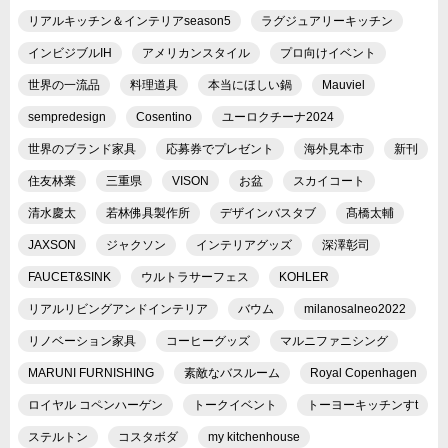
リアルキッチン＆インテリアseason5
ラグジュアリーキッチン
インビジブルIH
アメリカンスタイル
プロ向けイベント
世界の一流品
料理道具
本当にほしい鍋
Mauviel
sempredesign
Cosentino
ユーロクチーナ2024
世界のブランド家具
応募券でプレゼント
海外見本市
新刊
住友林業
三重県
VISON
お盆
スカイコート
清水慶太
若林佛具製作所
デザインバスタブ
髙橋太輔
JAXSON
ジャクソン
インテリアグッズ
深澤彰司
FAUCET&SINK
ウルトラサーフェス
KOHLER
リアルリビングアンドインテリア
バウム
milanosalneo2022
リノベーション家具
コーヒーグッズ
マルニファニシング
MARUNI FURNISHING
素敵なバスルーム
Royal Copenhagen
ロイヤル コペンハーゲン
トークイベント
トーヨーキッチンすt
ステルトン
コスタボダ
my kitchenhouse