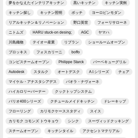
夢をかなえたインテリアキッチン
黒いキッチン
キッチン実例
キッチン探し
キッチン照明
ボッチ
ヨーロピンモダン
リアルキッチン＆リノベーション
野口英世
フォーリサローネ
ニトムズ
HARU stuck-on desing;
AGC
ヤマハ
川島織物
テイオー産業
リブラン
ショールームオープン
ブロッキス
フォスカリーニ
boffo
コンビスチームオーブン
Philippe Starck
バーベキューグリル
Autodesk
スタルク
オートデスク
A.I.シリーズ
チェア
マイケル・アナスタシアデス
パオラ・ナヴォーネ
ハイカロリーバーナー
クックトップシステム
バリオ400シリーズ
クチュールメイドキッチン
ドレーキップ
フローリング
カリモクケーススタディ
スイス
カリモク コモンズ トウキョウ
シンク
スーヴィッドクッキング
スチームオーブン
キッチンタイル
アクセントマテリアル