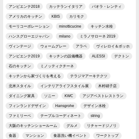
アンビエンテ2018
カッテランイタリア
パオラ・レンティ
アメリカのキッチン
KBIS
カリモク
モーリコーポレーション
minotticucine
キッチン水栓
ハンスグローエジャパン
milano
ミラノサローネ 2019
ヴィンテージ
ウォームグレー
アラペ
ヴィレロイ＆ボッホ
アンビエンテ2019
キッチンの設備機器
ALESSI
デクトン
石のキッチン
ミノッティクチーネ
キッチンから家づくりを考える
テラジマアーキテクツ
北米スタイル
インテリアライフスタイル展
木村硝子店
ダイニング家具
ソニー
KWC
アジアベストレストラン
フィンランドデザイン
Hansgrohe
デザイン水栓
ファミリーベ
テーブルコーディネート
string
大阪のキッチンショールーム
グルメ
リチャードジノリ
食器
マンション
食器洗い機イベント
ワークトップ