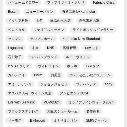
バキュームドロワー
ファブリツィオ・クリサ
Fabrizio Crisa
Bosch
ニュージーパイン
石巻工房 by karimoku
イタリア料理
IoT
無垢の木の床
自然素材の家
ベロメタル
マテリアルキッチン
ライトボックスギャラリー
センプレ
センプレホーム
Karimoku New Standard
Lagostina
未来
KNS
高橋智隆
ロボット
石川敬子
ジャパンブランド
ルイ・ヴィトン
B＆Bイタリア
ヴィレロイ＆
ボッホ
バスタブ
カルデバイ
Tform
お風呂
ホテルみたいなバスルーム
エミールアンリ
ジョゼフジョゼフ
ブラバンシア
sony
エスパス ルイ･ヴィトン東京
アンビエンテ2024
Life with SieMatic
MDW2024
ミラノデザインウィーク2024
ブラックステンレス
大阪のショールーム
名作家具
サーモス
Bathroom
ミナペルホネン
SMWジャパン