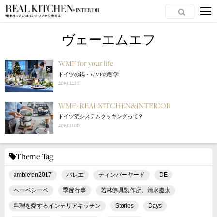
ヴェーエムエフ
WMF for your life
ドイツの鍋・WMFの哲学
2019.12.10
WMF×REALKITCHEN&INTERIOR
ドイツ流システムクッキングって？
2019.11.06
Theme Tag
ambieten2017
バレエ
ティンバーヤード
DE
ヘーベシーベ
季節行事
若林佛具製作所、清水慶太
料理を愛するインテリアキッチン
Stories
Days