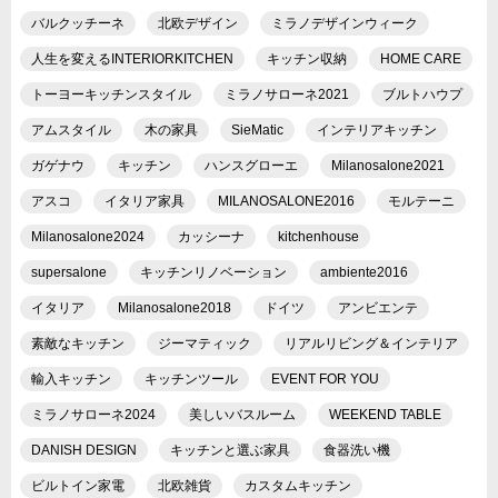
バルクッチーネ
北欧デザイン
ミラノデザインウィーク
人生を変えるINTERIORKITCHEN
キッチン収納
HOME CARE
トーヨーキッチンスタイル
ミラノサローネ2021
ブルトハウプ
アムスタイル
木の家具
SieMatic
インテリアキッチン
ガゲナウ
キッチン
ハンスグローエ
Milanosalone2021
アスコ
イタリア家具
MILANOSALONE2016
モルテーニ
Milanosalone2024
カッシーナ
kitchenhouse
supersalone
キッチンリノベーション
ambiente2016
イタリア
Milanosalone2018
ドイツ
アンビエンテ
素敵なキッチン
ジーマティック
リアルリビング＆インテリア
輸入キッチン
キッチンツール
EVENT FOR YOU
ミラノサローネ2024
美しいバスルーム
WEEKEND TABLE
DANISH DESIGN
キッチンと選ぶ家具
食器洗い機
ビルトイン家電
北欧雑貨
カスタムキッチン