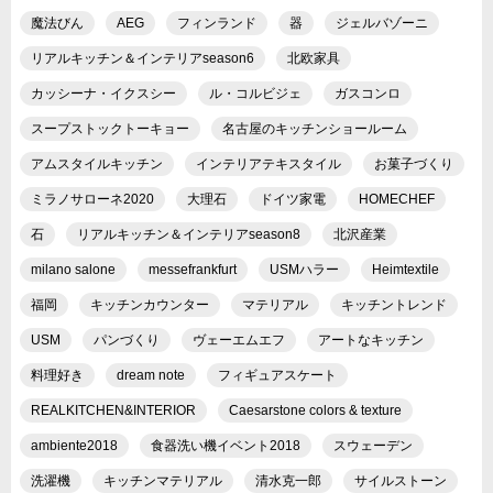
魔法びん
AEG
フィンランド
器
ジェルバゾーニ
リアルキッチン＆インテリアseason6
北欧家具
カッシーナ・イクスシー
ル・コルビジェ
ガスコンロ
スープストックトーキョー
名古屋のキッチンショールーム
アムスタイルキッチン
インテリアテキスタイル
お菓子づくり
ミラノサローネ2020
大理石
ドイツ家電
HOMECHEF
石
リアルキッチン＆インテリアseason8
北沢産業
milano salone
messefrankfurt
USMハラー
Heimtextile
福岡
キッチンカウンター
マテリアル
キッチントレンド
USM
パンづくり
ヴェーエムエフ
アートなキッチン
料理好き
dream note
フィギュアスケート
REALKITCHEN&INTERIOR
Caesarstone colors & texture
ambiente2018
食器洗い機イベント2018
スウェーデン
洗濯機
キッチンマテリアル
清水克一郎
サイルストーン