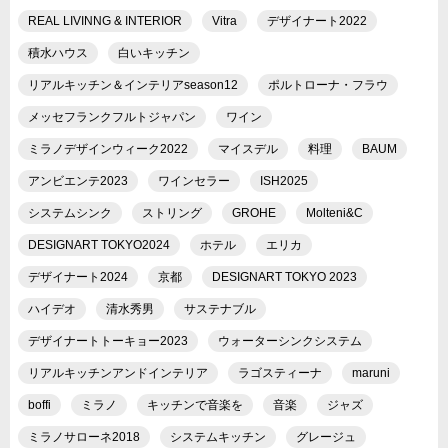
REAL LIVINNG & INTERIOR
Vitra
デザイナート2022
積水ハウス
白いキッチン
リアルキッチン＆インテリアseason12
ポルトローナ・フラウ
メッセフランクフルトジャパン
ワイン
ミラノデザインウィーク2022
マイスデル
料理
BAUM
アンビエンテ2023
ワインセラー
ISH2025
システムシンク
ストリング
GROHE
Molteni&C
DESIGNART TOKYO2024
ホテル
エリカ
デザイナート2024
京都
DESIGNART TOKYO 2023
ハイデオ
清水秀男
サステナブル
デザイナートトーキョー2023
ウォーターシンクシステム
リアルキッチンアンドインテリア
ラゴスティーナ
maruni
boffi
ミラノ
キッチンで音楽を
音楽
ジャズ
ミラノサローネ2018
システムキッチン
グレージュ