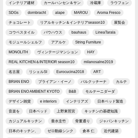
インテリア建材
カールハンセン＆サン
冷蔵庫
ラウフェン
SDGs
dornbracht
alape
MAROU
Aroma Fresco
チョコレート
リアルキッチン＆インテリアseason10
展覧会
コウベスタイル
バウハウス
bauhaus
LineaTarala
モジュールシェルフ
アアルケ
String Furniture
MONOLITH
ヴィンテージマンション
HAY
REAL KITCHEN＆INTERIOR season10
milanosalne2019
名古屋
リシェルSI
Eurocucina2018
ART
BRIAN ENO
ブライアン・イーノ
バルクッチーナ
カルテ
BRIAN ENO AMBIENT KYOTO
B&B
モルテーニダーダ
デザイン雑貨
e interiors
インテリアズ
日本ベッド製造
音楽を
日本ベッド
上野東照宮
キッチンの基礎知識
カジュアルキッチン
垂水圭竹
骨董通り
ジャパンキッチン
日本のキッチン、
ゼロ動線シンク
倉本 仁
近代建築