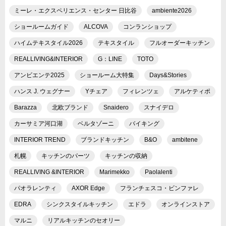
ミーレ・エクスペリエンス・センター 日比谷
ambiente2026
ショールームガイド
ALCOVA
コンランショップ
ハイムテキスタイル2026
テキスタイル
フルオーダーキッチン
REALLIVING&INTERIOR
G：LINE
TOTO
アンビエンテ2025
ショールーム大特集
Days&Stories
ハンス J. ウェグナー
Yチェア
フィレンツェ
アルケティポ
Barazza
北欧ブランド
Snaidero
スナイデロ
カーサミア河口湖
ベルタゾーニ
バイキング
INTERIOR TREND
ブランドキッチン
B&O
ambitene
札幌
キッチンのパーツ
キッチンの収納
REALLIVING &INTERIOR
Marimekko
Paolalenti
パオラレンティ
AXOR Edge
フランチェスコ・ビンファレ
EDRA
シンクスタイルキッチン
エドラ
オンラインストア
マルニ
リアルキッチンのセオリー