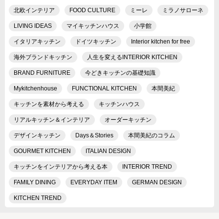
北欧インテリア
FOOD CULTURE
ミーレ
ミラノサローネ
LIVING IDEAS
マイキッチンハウス
小学館
イタリアキッチン
ドイツキッチン
Interior kitchen for free
海外ブランドキッチン
人生を変えるINTERIOR KITCHEN
BRAND FURNITURE
今どきキッチンの基礎知識
Mykitchenhouse
FUNCTIONAL KITCHEN
本間美紀
キッチンを素材から考える
キッチンハウス
リアルキッチン＆インテリア
オーダーキッチン
デザインキッチン
Days＆Stories
本間美紀のコラム
GOURMET KITCHEN
ITALIAN DESIGN
キッチンをインテリアから考える本
INTERIOR TREND
FAMILY DINING
EVERYDAY ITEM
GERMAN DESIGN
KITCHEN TREND