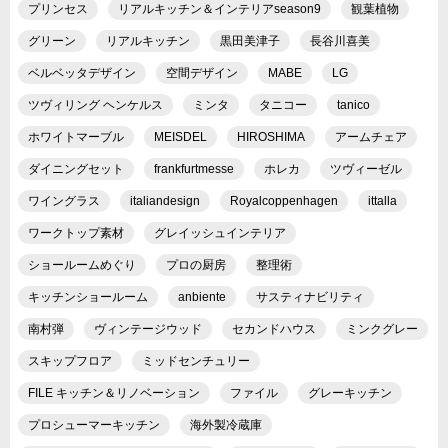
プリンセス
リアルキッチン＆インテリアseason9
観葉植物
グリーン
リアルキッチン
黒田美津子
長谷川喜美
ベルベッタデザイン
空間デザイン
MABE
LG
ツヴィリング ヘンケルス
ミンタ
タニコー
tanico
ホワイトマーブル
MEISDEL
HIROSHIMA
アームチェア
ダイニングセット
frankfurtmesse
ホレカ
ツヴィーゼル
ワイングラス
italiandesign
Royalcoppenhagen
ittalla
ワークトップ素材
グレイッシュインテリア
ショールームめぐり
プロの厨房
整理術
キッチンショールーム
anbiente
サスティナビリティ
南村弾
ヴィンテージウッド
セカンドハウス
ミンクグレー
スキップフロア
ミッドセンチュリー
FILE キッチン＆リノベーション
ファイル
グレーキッチン
プロシューマーキッチン
海外製冷蔵庫