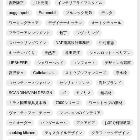
吉阪隆正
川上元美
インテリアライフスタイル
poggenpohl
Euromobil
ブルレック兄弟
デルタ
ワーキングチェア
デザイナーキッチン
オートクチュール
フラワーアレンジメント
包丁
ツヴィリング
スパークリングワイン
NAP建築設計事務所
中村拓志
キッチンづくり
天然石
谷田宏江
シャルロット・ペリアン
LIEBHERR
シャワーヘッド
コンフォート
デザイン冷蔵庫
宮沢奈々
Cattelanitalia
ストウブシフォンローズ
浄水栓
コセンティーノジャパン
セシリエ・マンツ
海外ブランド
SCANDINAVIAN DESIGN
alfi
モノリス
無垢材
ミラノ国際家具見本市
7000シリーズ
ワークトップの素材
ヴァニティファニチャー
マンションのインテリア
セミオーダー
パウダールーム
アクアピア
お家で料理教室
cooking kitchen
テキスタイルデザイン
グラフィックデザイン