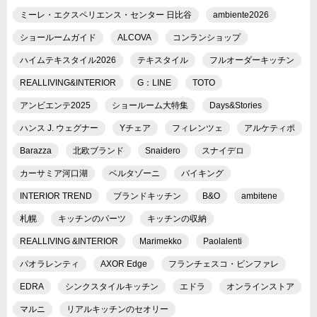
ミーレ・エクスペリエンス・センター 日比谷
ambiente2026
ショールームガイド
ALCOVA
コンランショップ
ハイムテキスタイル2026
テキスタイル
フルオーダーキッチン
REALLIVING&INTERIOR
G：LINE
TOTO
アンビエンテ2025
ショールーム大特集
Days&Stories
ハンス J. ウェグナー
Yチェア
フィレンツェ
アルケティポ
Barazza
北欧ブランド
Snaidero
スナイデロ
カーサミア河口湖
ベルタゾーニ
バイキング
INTERIOR TREND
ブランドキッチン
B&O
ambitene
札幌
キッチンのパーツ
キッチンの収納
REALLIVING &INTERIOR
Marimekko
Paolalenti
パオラレンティ
AXOR Edge
フランチェスコ・ビンファレ
EDRA
シンクスタイルキッチン
エドラ
オンラインストア
マルニ
リアルキッチンのセオリー