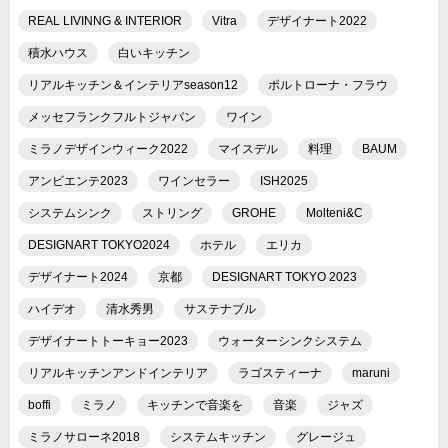
REAL LIVINNG & INTERIOR
Vitra
デザイナート2022
積水ハウス
白いキッチン
リアルキッチン＆インテリアseason12
ポルトローナ・フラウ
メッセフランクフルトジャパン
ワイン
ミラノデザインウィーク2022
マイスデル
料理
BAUM
アンビエンテ2023
ワインセラー
ISH2025
システムシンク
ストリング
GROHE
Molteni&C
DESIGNART TOKYO2024
ホテル
エリカ
デザイナート2024
京都
DESIGNART TOKYO 2023
ハイデオ
清水秀男
サステナブル
デザイナートトーキョー2023
ウォーターシンクシステム
リアルキッチンアンドインテリア
ラゴスティーナ
maruni
boffi
ミラノ
キッチンで音楽を
音楽
ジャズ
ミラノサローネ2018
システムキッチン
グレージュ