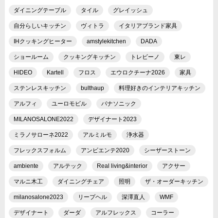
ダイニングテーブル
タイル
グレイッシュ
自分らしいキッチン
ヴィトラ
イタリアブランド家具
IHクッキングヒーター
amstylekitchen
DADA
ショールーム
クッキングキッチン
トレビーノ
東レ
HIDEO
Kartell
フロス
エウロクチーナ2026
家具
ステンレスキッチン
bulthaup
料理好きのインテリアキッチン
アルフィ
ユーロモビル
パナソニック
MILANOSALONE2022
デザイナート2023
ミラノサローネ2022
アルミルモ
浄水器
フレックスフォルム
アンビエンテ2020
シーザーストーン
ambiente
アルテック
Real living&interior
アクサー
マルニ木工
ダイニングチェア
照明
ザ・オーダーキッチン
milanosalone2023
リープヘル
深澤直人
WMF
デザイナート
ダーダ
アルフレックス
コーラー