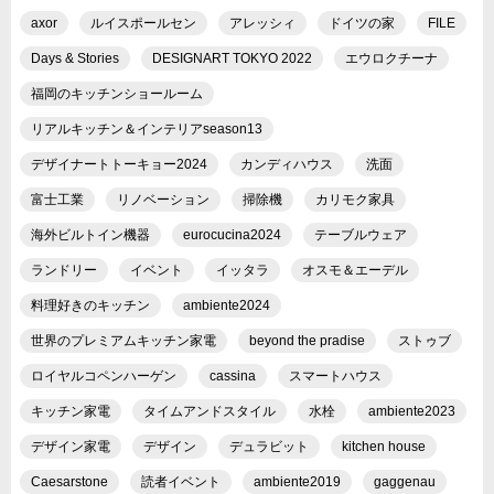
axor
ルイスポールセン
アレッシィ
ドイツの家
FILE
Days & Stories
DESIGNART TOKYO 2022
エウロクチーナ
福岡のキッチンショールーム
リアルキッチン＆インテリアseason13
デザイナートトーキョー2024
カンディハウス
洗面
富士工業
リノベーション
掃除機
カリモク家具
海外ビルトイン機器
eurocucina2024
テーブルウェア
ランドリー
イベント
イッタラ
オスモ＆エーデル
料理好きのキッチン
ambiente2024
世界のプレミアムキッチン家電
beyond the pradise
ストゥブ
ロイヤルコペンハーゲン
cassina
スマートハウス
キッチン家電
タイムアンドスタイル
水栓
ambiente2023
デザイン家電
デザイン
デュラビット
kitchen house
Caesarstone
読者イベント
ambiente2019
gaggenau