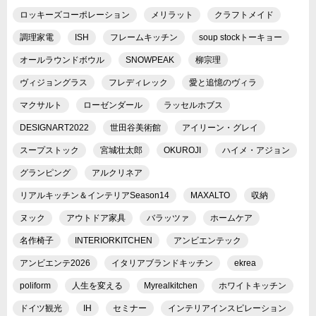
ロッキーズコーポレーション
メリラット
クラフトメイド
調理家電
ISH
フレームキッチン
soup stockトーキョー
オールラウンドボウル
SNOWPEAK
柳宗理
ヴィジョングラス
フレディレック
愛と追憶のヴィラ
マクサルト
ローゼンダール
ラッセルホブス
DESIGNART2022
世田谷美術館
アイリーン・グレイ
スープストック
宮城壮太郎
OKUROJI
ハイメ・アジョン
グランピング
アルクリネア
リアルキッチン＆インテリアSeason14
MAXALTO
収納
ヌック
アウトドア家具
バラッツァ
ホームケア
名作椅子
INTERIORKITCHEN
アンビエンテック
アンビエンテ2026
イタリアブランドキッチン
ekrea
poliform
人生を変える
Myrealkitchen
ホワイトキッチン
ドイツ観光
IH
セミナー
インテリアインスピレーション