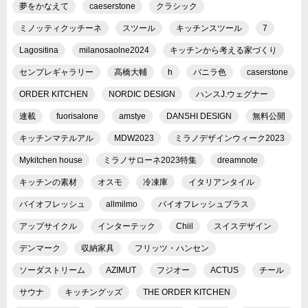
夢をかなえて
caeserstone
クラシック
ミノッティクッチーネ
スツール
キッチンスツール
7
Lagositina
milanosaolne2024
キッチンから考える家づくり
センプレギャラリー
高橋大輔
h
バニラ色
caserstone
ORDER KITCHEN
NORDIC DESIGN
ハンスJ.ウェグナー
連載
fuorisalone
amstye
DANSHI DESIGN
無料公開
キッチンマテルアル
MDW2023
ミラノデザインウィーク2023
Mykitchen house
ミラノサローネ2023特集
dreamnote
キッチンの素材
オスモ
冷凍庫
イタリアンタイル
バイオフレッシュ
allmilmo
バイオフレッシュプラス
アップサイクル
インターテック
Chiil
スイスデザイン
デンマーク
収納家具
フリッツ・ハンセン
ソーダストリーム
AZIMUT
フジオー
ACTUS
チール
サウナ
キッチングッズ
THE ORDER KITCHEN