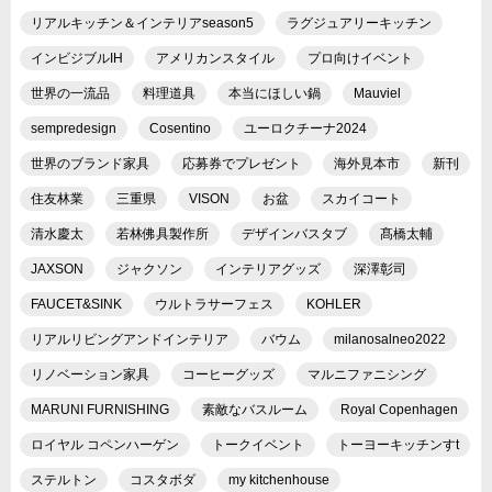
リアルキッチン＆インテリアseason5
ラグジュアリーキッチン
インビジブルIH
アメリカンスタイル
プロ向けイベント
世界の一流品
料理道具
本当にほしい鍋
Mauviel
sempredesign
Cosentino
ユーロクチーナ2024
世界のブランド家具
応募券でプレゼント
海外見本市
新刊
住友林業
三重県
VISON
お盆
スカイコート
清水慶太
若林佛具製作所
デザインバスタブ
髙橋太輔
JAXSON
ジャクソン
インテリアグッズ
深澤彰司
FAUCET&SINK
ウルトラサーフェス
KOHLER
リアルリビングアンドインテリア
バウム
milanosalneo2022
リノベーション家具
コーヒーグッズ
マルニファニシング
MARUNI FURNISHING
素敵なバスルーム
Royal Copenhagen
ロイヤル コペンハーゲン
トークイベント
トーヨーキッチンすt
ステルトン
コスタボダ
my kitchenhouse