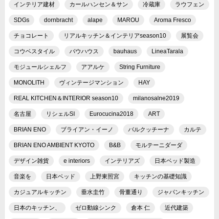
インテリア建材
カールハンセン＆サン
冷蔵庫
ラウフェン
SDGs
dornbracht
alape
MAROU
Aroma Fresco
チョコレート
リアルキッチン＆インテリアseason10
展覧会
コウベスタイル
バウハウス
bauhaus
LineaTarala
モジュールシェルフ
アアルケ
String Furniture
MONOLITH
ヴィンテージマンション
HAY
REAL KITCHEN＆INTERIOR season10
milanosalne2019
名古屋
リシェルSI
Eurocucina2018
ART
BRIAN ENO
ブライアン・イーノ
バルクッチーナ
カルテ
BRIAN ENO AMBIENT KYOTO
B&B
モルテーニダーダ
デザイン雑貨
e interiors
インテリアズ
日本ベッド製造
音楽を
日本ベッド
上野東照宮
キッチンの基礎知識
カジュアルキッチン
垂水圭竹
骨董通り
ジャパンキッチン
日本のキッチン、
ゼロ動線シンク
倉本 仁
近代建築