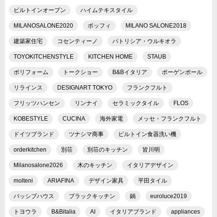
ビルトインオーブン
ハイムテキスタイル
MILANOSALONE2020
ボッフィ
MILANO SALONE2018
建築家住宅
コセンティーノ
パトリシア・ウルキオラ
TOYOKITCHENSTYLE
KITCHEN HOME
STAUB
ポリフォーム
トークショー
B&Bイタリア
ポーゲンポール
リラインス
DESIGNART TOKYO
フランクフルト
フリッツハンセン
リンナイ
セラミックタイル
FLOS
KOBESTYLE
CUCINA
海外家電
メッセ・フランクフルト
ドイツブランド
ツナシマ商事
ビルトイン食器洗い機
orderkitchen
別荘
別荘のキッチン
皆川明
Milanosalone2026
木のキッチン
イタリアデザイン
molteni
ARIAFINA
デザイン家具
平田タイル
パッシブハウス
ブラックキッチン
鍋
euroluce2019
トヨウラ
B&Bitalia
AI
イタリアブランド
appliances