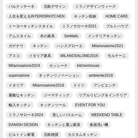
バルクッチーネ
北欧デザイン
ミラノデザインウィーク
人生を変えるINTERIORKITCHEN
キッチン収納
HOME CARE
トーヨーキッチンスタイル
ミラノサローネ2021
ブルトハウプ
アムスタイル
木の家具
SieMatic
インテリアキッチン
ガゲナウ
キッチン
ハンスグローエ
Milanosalone2021
アスコ
イタリア家具
MILANOSALONE2016
モルテーニ
Milanosalone2024
カッシーナ
kitchenhouse
supersalone
キッチンリノベーション
ambiente2016
イタリア
Milanosalone2018
ドイツ
アンビエンテ
素敵なキッチン
ジーマティック
リアルリビング＆インテリア
輸入キッチン
キッチンツール
EVENT FOR YOU
ミラノサローネ2024
美しいバスルーム
WEEKEND TABLE
DANISH DESIGN
キッチンと選ぶ家具
食器洗い機
ビルトイン家電
北欧雑貨
カスタムキッチン