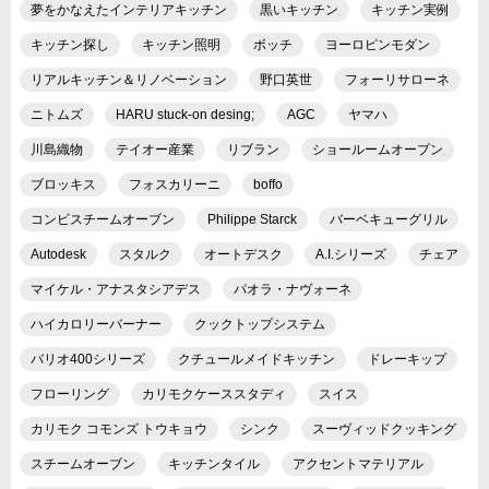
夢をかなえたインテリアキッチン
黒いキッチン
キッチン実例
キッチン探し
キッチン照明
ボッチ
ヨーロピンモダン
リアルキッチン＆リノベーション
野口英世
フォーリサローネ
ニトムズ
HARU stuck-on desing;
AGC
ヤマハ
川島織物
テイオー産業
リブラン
ショールームオープン
ブロッキス
フォスカリーニ
boffo
コンビスチームオーブン
Philippe Starck
バーベキューグリル
Autodesk
スタルク
オートデスク
A.I.シリーズ
チェア
マイケル・アナスタシアデス
パオラ・ナヴォーネ
ハイカロリーバーナー
クックトップシステム
バリオ400シリーズ
クチュールメイドキッチン
ドレーキップ
フローリング
カリモクケーススタディ
スイス
カリモク コモンズ トウキョウ
シンク
スーヴィッドクッキング
スチームオーブン
キッチンタイル
アクセントマテリアル