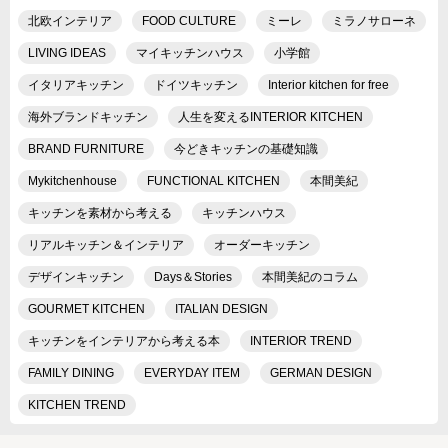
北欧インテリア
FOOD CULTURE
ミーレ
ミラノサローネ
LIVING IDEAS
マイキッチンハウス
小学館
イタリアキッチン
ドイツキッチン
Interior kitchen for free
海外ブランドキッチン
人生を変えるINTERIOR KITCHEN
BRAND FURNITURE
今どきキッチンの基礎知識
Mykitchenhouse
FUNCTIONAL KITCHEN
本間美紀
キッチンを素材から考える
キッチンハウス
リアルキッチン＆インテリア
オーダーキッチン
デザインキッチン
Days＆Stories
本間美紀のコラム
GOURMET KITCHEN
ITALIAN DESIGN
キッチンをインテリアから考える本
INTERIOR TREND
FAMILY DINING
EVERYDAY ITEM
GERMAN DESIGN
KITCHEN TREND