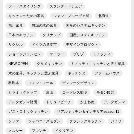
フードスタイリング
スタンダードチェア
キッチンのための家具
ジャン・プルーヴェ展
北海道
旭川家具
無垢の木の家具
国産のシステムキッチン
日本のキッチン
クリナップ
国産システムキッチン
リクシル
ドイツの見本市
デザインプロダクト
ジョージジェンセン
ケーラー
ブリゾ
ミノッティ
NEW OPEN
グルメキッチン
ミノッティ、キッチンと選ぶ家具
木の家具、キッチンと選ぶ家具
キッチンと
ファームハウス
料理本
フィン・ユール
デンマークデザイン
セラミックトップ
富山
コードレス照明
モダン民芸
アルタガンマ財団
トリュフビーチ
かまわぬ
アルタガンマ
ガストロミックキッチン
リアルキッチン＆インテリアseason11
ソファ
ジャパニーズモダン
クラシックキッチン
ジノリ
メルシー
フレンチ
イタリアン