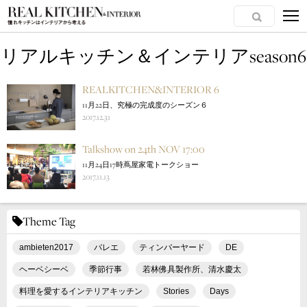
リアルキッチン＆インテリアseason6
REALKITCHEN&INTERIOR 6
11月22日、究極の完成度のシーズン６
2017.12.31
Talkshow on 24th NOV 17:00
11月24日17時蔦屋家電トークショー
2017.11.13
Theme Tag
ambieten2017
バレエ
ティンバーヤード
DE
ヘーベシーベ
季節行事
若林佛具製作所、清水慶太
料理を愛するインテリアキッチン
Stories
Days