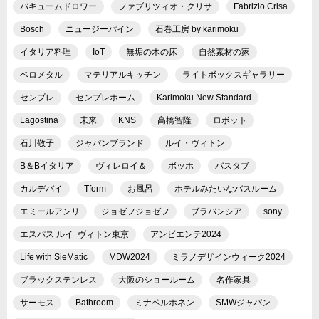
バキュームドロワー
ファブリツィオ・クリサ
Fabrizio Crisa
Bosch
ニュージーパイン
石巻工房 by karimoku
イタリア料理
IoT
無垢の木の床
自然素材の家
ベロメタル
マテリアルキッチン
ライトボックスギャラリー
センプレ
センプレホーム
Karimoku New Standard
Lagostina
未来
KNS
高橋智隆
ロボット
石川敬子
ジャパンブランド
ルイ・ヴィトン
B＆Bイタリア
ヴィレロイ＆
ボッホ
バスタブ
カルデバイ
Tform
お風呂
ホテルみたいなバスルーム
エミールアンリ
ジョゼフジョゼフ
ブラバンシア
sony
エスパス ルイ･ヴィトン東京
アンビエンテ2024
Life with SieMatic
MDW2024
ミラノデザインウィーク2024
ブラックステンレス
大阪のショールーム
名作家具
サーモス
Bathroom
ミナペルホネン
SMWジャパン