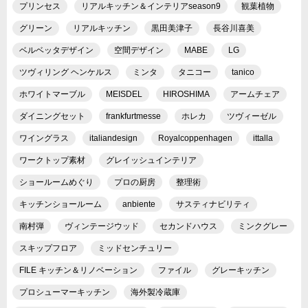
プリンセス
リアルキッチン＆インテリアseason9
観葉植物
グリーン
リアルキッチン
黒田美津子
長谷川喜美
ベルベッタデザイン
空間デザイン
MABE
LG
ツヴィリング ヘンケルス
ミンタ
タニコー
tanico
ホワイトマーブル
MEISDEL
HIROSHIMA
アームチェア
ダイニングセット
frankfurtmesse
ホレカ
ツヴィーゼル
ワイングラス
italiandesign
Royalcoppenhagen
ittalla
ワークトップ素材
グレイッシュインテリア
ショールームめぐり
プロの厨房
整理術
キッチンショールーム
anbiente
サスティナビリティ
南村弾
ヴィンテージウッド
セカンドハウス
ミンクグレー
スキップフロア
ミッドセンチュリー
FILE キッチン＆リノベーション
ファイル
グレーキッチン
プロシューマーキッチン
海外製冷蔵庫