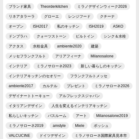
ブランド家具
Theorderkitchen
ミラノデザインウィーク2026
リネアタラーラ
グローエ
レンジフード
クチーナ
オーブン
ISH2017
私のキッチン
ISH2019
ASKO
ドンブラハ
クォーツストーン
ビルトイン
シンク＆水栓
アクタス
水栓金具
ambiente2020
建築
メッセフランクフルト
アリアフィーナ
Milanosalone
インテリア
ミラノサローネ2023
新しい暮らしのキッチン
インテリアキッチンのセオリー
フランクフルトメッセ
ambiente2017
カルテル
プレゼント
ミラノサローネ2026
デザイナートトーキョー
アルフレックスジャパン
イタリアンデザイン
人生を変えるインテリアキッチン
私らしいキッチン
バスルーム
アート
Milanosalone2019
ミラノサローネ2019
amstyle
Miele
ボッシュ
VALCUCINE
ドイツデザイン
ミラノサローネ国際家具見本市