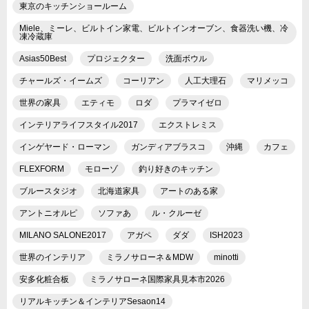
東京のキッチンショールーム
Miele、ミーレ、ビルトイン家電、ビルトインオーブン、食器洗い機、冷
凍冷蔵庫
Asias50Best
プロジェクター
洗面ボウル
チャールズ・イームズ
コーリアン
人工大理石
マリメッコ
世界の家具
エティモ
ロダ
プラマイゼロ
インテリアライフスタイル2017
エクストレミス
インゲヤード・ローマン
ガンディアブラスコ
沖縄
カフェ
FLEXFORM
モローゾ
釣り好きのキッチン
ブルースタジオ
北海道家具
アートのある家
アントニオルピ
ソファあ
ル・クルーゼ
MILANO SALONE2017
アガペ
ダダ
ISH2023
世界のインテリア
ミラノサローネ＆MDW
minotti
安多化粧合板
ミラノサローネ国際家具見本市2026
リアルキッチン＆インテリアSesaon14