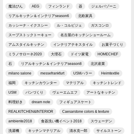
魔法びん
AEG
フィンランド
器
ジェルバゾーニ
リアルキッチン＆インテリアseason6
北欧家具
カッシーナ・イクスシー
ル・コルビジェ
ガスコンロ
スープストックトーキョー
名古屋のキッチンショールーム
アムスタイルキッチン
インテリアテキスタイル
お菓子づくり
ミラノサローネ2020
大理石
ドイツ家電
HOMECHEF
石
リアルキッチン＆インテリアseason8
北沢産業
milano salone
messefrankfurt
USMハラー
Heimtextile
福岡
キッチンカウンター
マテリアル
キッチントレンド
USM
パンづくり
ヴェーエムエフ
アートなキッチン
料理好き
dream note
フィギュアスケート
REALKITCHEN&INTERIOR
Caesarstone colors & texture
ambiente2018
食器洗い機イベント2018
スウェーデン
洗濯機
キッチンマテリアル
清水克一郎
サイルストーン