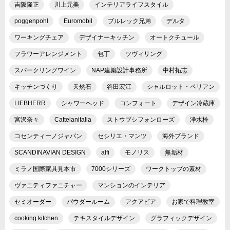
吉阪隆正
川上元美
インテリアライフスタイル
poggenpohl
Euromobil
ブルレック兄弟
デルタ
ワーキングチェア
デザイナーキッチン
オートクチュール
フラワーアレンジメント
包丁
ツヴィリング
スパークリングワイン
NAP建築設計事務所
中村拓志
キッチンづくり
天然石
谷田宏江
シャルロット・ペリアン
LIEBHERR
シャワーヘッド
コンフォート
デザイン冷蔵庫
宮沢奈々
Cattelanitalia
ストウブシフォンローズ
浄水栓
コセンティーノジャパン
セシリエ・マンツ
海外ブランド
SCANDINAVIAN DESIGN
alfi
モノリス
無垢材
ミラノ国際家具見本市
7000シリーズ
ワークトップの素材
ヴァニティファニチャー
マンションのインテリア
セミオーダー
パウダールーム
アクアピア
お家で料理教室
cooking kitchen
テキスタイルデザイン
グラフィックデザイン