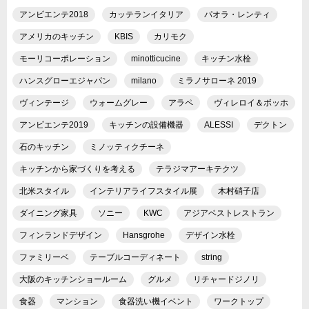
アンビエンテ2018
カッテランイタリア
パオラ・レンティ
アメリカのキッチン
KBIS
カリモク
モーリコーポレーション
minotticucine
キッチン水栓
ハンスグローエジャパン
milano
ミラノサローネ 2019
ヴィンテージ
ウォームグレー
アラペ
ヴィレロイ＆ボッホ
アンビエンテ2019
キッチンの設備機器
ALESSI
デクトン
石のキッチン
ミノッティクチーネ
キッチンから家づくりを考える
テラジマアーキテクツ
北米スタイル
インテリアライフスタイル展
木村硝子店
ダイニング家具
ソニー
KWC
アジアベストレストラン
フィンランドデザイン
Hansgrohe
デザイン水栓
ファミリーベ
テーブルコーディネート
string
大阪のキッチンショールーム
グルメ
リチャードジノリ
食器
マンション
食器洗い機イベント
ワークトップ