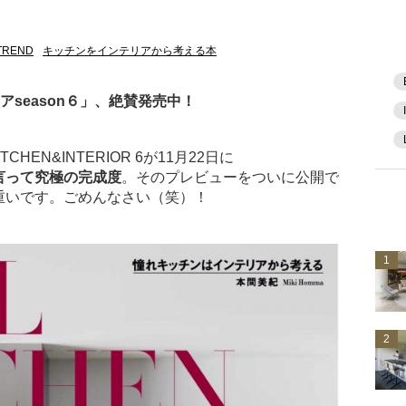
TREND
キッチンをインテリアから考える本
season６」、絶賛発売中！
HEN&INTERIOR 6が11月22日に
言って究極の完成度
。そのプレビューをついに公開で
重いです。ごめんなさい（笑）！
1
2