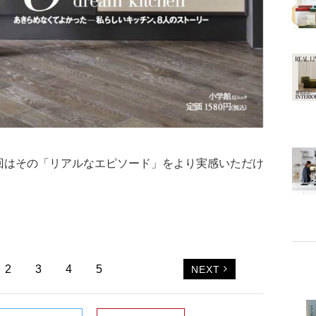
回はその「リアルなエピソード」をより実感いただけ
2
3
4
5
NEXT