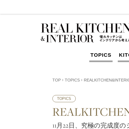
TOPICS
KI
TOP
TOPICS
REALKITCHEN&INTERI
TOPICS
REALKITCHEN
11月22日、究極の完成度