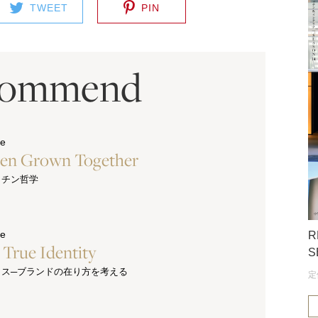
TWEET
PIN
commend
ue
hen Grown Together
ッチン哲学
ue
R
s True Identity
S
クス─ブランドの在り方を考える
定