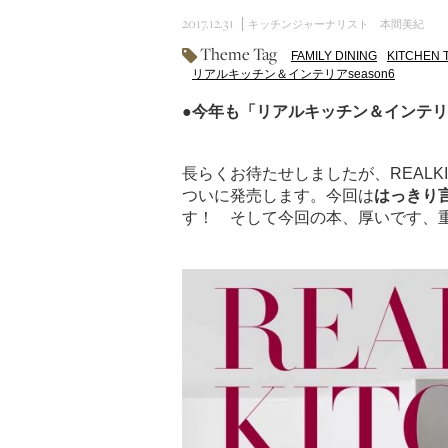
2017.12.31
キッチンジャーナリスト 本間美紀
Theme Tag
FAMILY DINING
KITCHEN 
リアルキッチン＆インテリアseason6
●今年も「リアルキッチン＆インテリア
長らくお待たせしましたが、REALKITC
ついに発売します。今回は
はっきり
す！ そして今回の本、厚いです、