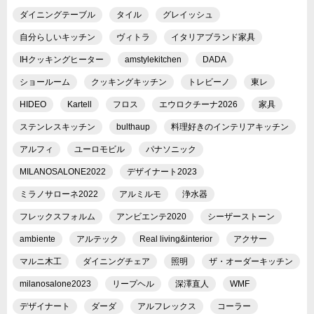
ダイニングテーブル
タイル
グレイッシュ
自分らしいキッチン
ヴィトラ
イタリアブランド家具
IHクッキングヒーター
amstylekitchen
DADA
ショールーム
クッキングキッチン
トレビーノ
東レ
HIDEO
Kartell
フロス
エウロクチーナ2026
家具
ステンレスキッチン
bulthaup
料理好きのインテリアキッチン
アルフィ
ユーロモビル
パナソニック
MILANOSALONE2022
デザイナート2023
ミラノサローネ2022
アルミルモ
浄水器
フレックスフォルム
アンビエンテ2020
シーザーストーン
ambiente
アルテック
Real living&interior
アクサー
マルニ木工
ダイニングチェア
照明
ザ・オーダーキッチン
milanosalone2023
リープヘル
深澤直人
WMF
デザイナート
ダーダ
アルフレックス
コーラー