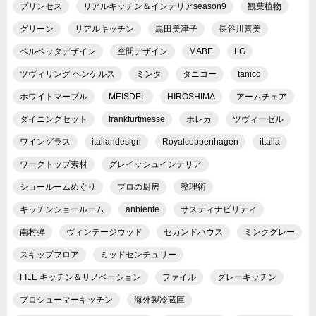
プリンセス
リアルキッチン＆インテリアseason9
観葉植物
グリーン
リアルキッチン
黒田美津子
長谷川喜美
ベルベッタデザイン
空間デザイン
MABE
LG
ツヴィリング ヘンケルス
ミンタ
タニコー
tanico
ホワイトマーブル
MEISDEL
HIROSHIMA
アームチェア
ダイニングセット
frankfurtmesse
ホレカ
ツヴィーゼル
ワイングラス
italiandesign
Royalcoppenhagen
ittalla
ワークトップ素材
グレイッシュインテリア
ショールームめぐり
プロの厨房
整理術
キッチンショールーム
anbiente
サスティナビリティ
南村弾
ヴィンテージウッド
セカンドハウス
ミンクグレー
スキップフロア
ミッドセンチュリー
FILE キッチン＆リノベーション
ファイル
グレーキッチン
プロシューマーキッチン
海外製冷蔵庫