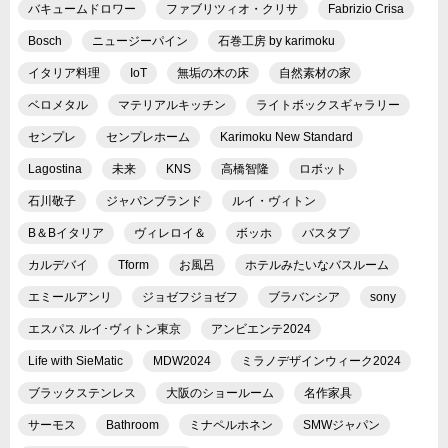
バキュームドロワー
ファブリツィオ・クリサ
Fabrizio Crisa
Bosch
ニュージーパイン
石巻工房 by karimoku
イタリア料理
IoT
無垢の木の床
自然素材の家
ベロメタル
マテリアルキッチン
ライトボックスギャラリー
センプレ
センプレホーム
Karimoku New Standard
Lagostina
未来
KNS
高橋智隆
ロボット
石川敬子
ジャパンブランド
ルイ・ヴィトン
B＆Bイタリア
ヴィレロイ＆
ボッホ
バスタブ
カルデバイ
Tform
お風呂
ホテルみたいなバスルーム
エミールアンリ
ジョゼフジョゼフ
ブラバンシア
sony
エスパス ルイ･ヴィトン東京
アンビエンテ2024
Life with SieMatic
MDW2024
ミラノデザインウィーク2024
ブラックステンレス
大阪のショールーム
名作家具
サーモス
Bathroom
ミナペルホネン
SMWジャパン