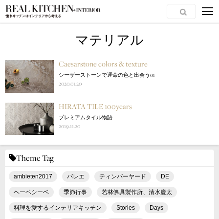
マテリアル
Caesarstone colors & texture
シーザーストーンで運命の色と出会う01
2020.01.20
HIRATA TILE 100years
プレミアムタイル物語
2019.11.20
Theme Tag
ambieten2017
バレエ
ティンバーヤード
DE
ヘーベシーベ
季節行事
若林佛具製作所、清水慶太
料理を愛するインテリアキッチン
Stories
Days