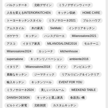
バルクッチーネ
北欧デザイン
ミラノデザインウィーク
人生を変えるINTERIORKITCHEN
キッチン収納
HOME CARE
トーヨーキッチンスタイル
ミラノサローネ2021
ブルトハウプ
アムスタイル
木の家具
SieMatic
インテリアキッチン
ガゲナウ
キッチン
ハンスグローエ
Milanosalone2021
アスコ
イタリア家具
MILANOSALONE2016
モルテーニ
Milanosalone2024
カッシーナ
kitchenhouse
supersalone
キッチンリノベーション
ambiente2016
イタリア
Milanosalone2018
ドイツ
アンビエンテ
素敵なキッチン
ジーマティック
リアルリビング＆インテリア
輸入キッチン
キッチンツール
EVENT FOR YOU
ミラノサローネ2024
美しいバスルーム
WEEKEND TABLE
DANISH DESIGN
キッチンと選ぶ家具
食器洗い機
ビルトイン家電
北欧雑貨
カスタムキッチン