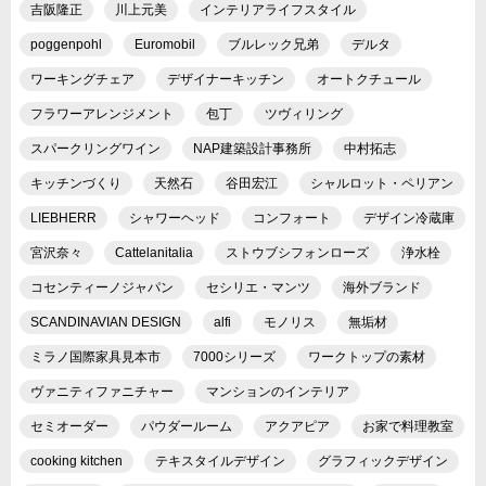
吉阪隆正
川上元美
インテリアライフスタイル
poggenpohl
Euromobil
ブルレック兄弟
デルタ
ワーキングチェア
デザイナーキッチン
オートクチュール
フラワーアレンジメント
包丁
ツヴィリング
スパークリングワイン
NAP建築設計事務所
中村拓志
キッチンづくり
天然石
谷田宏江
シャルロット・ペリアン
LIEBHERR
シャワーヘッド
コンフォート
デザイン冷蔵庫
宮沢奈々
Cattelanitalia
ストウブシフォンローズ
浄水栓
コセンティーノジャパン
セシリエ・マンツ
海外ブランド
SCANDINAVIAN DESIGN
alfi
モノリス
無垢材
ミラノ国際家具見本市
7000シリーズ
ワークトップの素材
ヴァニティファニチャー
マンションのインテリア
セミオーダー
パウダールーム
アクアピア
お家で料理教室
cooking kitchen
テキスタイルデザイン
グラフィックデザイン