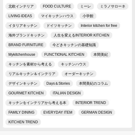
北欧インテリア
FOOD CULTURE
ミーレ
ミラノサローネ
LIVING IDEAS
マイキッチンハウス
小学館
イタリアキッチン
ドイツキッチン
Interior kitchen for free
海外ブランドキッチン
人生を変えるINTERIOR KITCHEN
BRAND FURNITURE
今どきキッチンの基礎知識
Mykitchenhouse
FUNCTIONAL KITCHEN
本間美紀
キッチンを素材から考える
キッチンハウス
リアルキッチン＆インテリア
オーダーキッチン
デザインキッチン
Days＆Stories
本間美紀のコラム
GOURMET KITCHEN
ITALIAN DESIGN
キッチンをインテリアから考える本
INTERIOR TREND
FAMILY DINING
EVERYDAY ITEM
GERMAN DESIGN
KITCHEN TREND