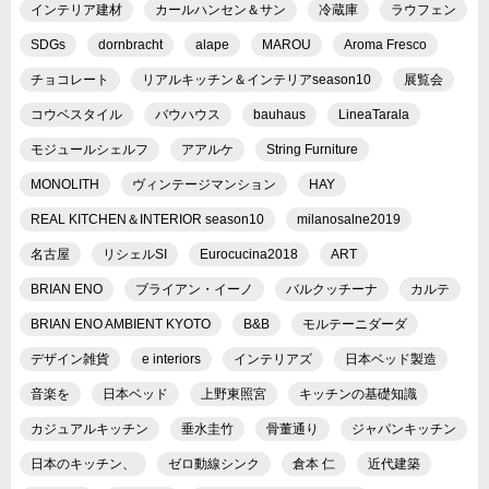
インテリア建材
カールハンセン＆サン
冷蔵庫
ラウフェン
SDGs
dornbracht
alape
MAROU
Aroma Fresco
チョコレート
リアルキッチン＆インテリアseason10
展覧会
コウベスタイル
バウハウス
bauhaus
LineaTarala
モジュールシェルフ
アアルケ
String Furniture
MONOLITH
ヴィンテージマンション
HAY
REAL KITCHEN＆INTERIOR season10
milanosalne2019
名古屋
リシェルSI
Eurocucina2018
ART
BRIAN ENO
ブライアン・イーノ
バルクッチーナ
カルテ
BRIAN ENO AMBIENT KYOTO
B&B
モルテーニダーダ
デザイン雑貨
e interiors
インテリアズ
日本ベッド製造
音楽を
日本ベッド
上野東照宮
キッチンの基礎知識
カジュアルキッチン
垂水圭竹
骨董通り
ジャパンキッチン
日本のキッチン、
ゼロ動線シンク
倉本 仁
近代建築