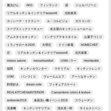
魔法びん
AEG
フィンランド
器
ジェルバゾーニ
リアルキッチン＆インテリアseason6
北欧家具
カッシーナ・イクスシー
ル・コルビジェ
ガスコンロ
スープストックトーキョー
名古屋のキッチンショールーム
アムスタイルキッチン
インテリアテキスタイル
お菓子づくり
ミラノサローネ2020
大理石
ドイツ家電
HOMECHEF
石
リアルキッチン＆インテリアseason8
北沢産業
milano salone
messefrankfurt
USMハラー
Heimtextile
福岡
キッチンカウンター
マテリアル
キッチントレンド
USM
パンづくり
ヴェーエムエフ
アートなキッチン
料理好き
dream note
フィギュアスケート
REALKITCHEN&INTERIOR
Caesarstone colors & texture
ambiente2018
食器洗い機イベント2018
スウェーデン
洗濯機
キッチンマテリアル
清水克一郎
サイルストーン