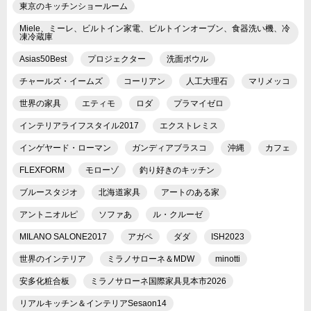
東京のキッチンショールーム
Miele、ミーレ、ビルトイン家電、ビルトインオーブン、食器洗い機、冷
凍冷蔵庫
Asias50Best
プロジェクター
洗面ボウル
チャールズ・イームズ
コーリアン
人工大理石
マリメッコ
世界の家具
エティモ
ロダ
プラマイゼロ
インテリアライフスタイル2017
エクストレミス
インゲヤード・ローマン
ガンディアブラスコ
沖縄
カフェ
FLEXFORM
モローゾ
釣り好きのキッチン
ブルースタジオ
北海道家具
アートのある家
アントニオルピ
ソファあ
ル・クルーゼ
MILANO SALONE2017
アガペ
ダダ
ISH2023
世界のインテリア
ミラノサローネ＆MDW
minotti
安多化粧合板
ミラノサローネ国際家具見本市2026
リアルキッチン＆インテリアSesaon14