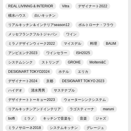
REAL LIVINNG & INTERIOR
Vitra
デザイナート2022
積水ハウス
白いキッチン
リアルキッチン＆インテリアseason12
ポルトローナ・フラウ
メッセフランクフルトジャパン
ワイン
ミラノデザインウィーク2022
マイスデル
料理
BAUM
アンビエンテ2023
ワインセラー
ISH2025
システムシンク
ストリング
GROHE
Molteni&C
DESIGNART TOKYO2024
ホテル
エリカ
デザイナート2024
京都
DESIGNART TOKYO 2023
ハイデオ
清水秀男
サステナブル
デザイナートトーキョー2023
ウォーターシンクシステム
リアルキッチンアンドインテリア
ラゴスティーナ
maruni
boffi
ミラノ
キッチンで音楽を
音楽
ジャズ
ミラノサローネ2018
システムキッチン
グレージュ