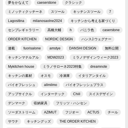
夢をかなえて
caeserstone
クラシック
ミノッティクッチーネ
スツール
キッチンスツール
7
Lagositina
milanosaolne2024
キッチンから考える家づくり
センプレギャラリー
高橋大輔
h
バニラ色
caserstone
ORDER KITCHEN
NORDIC DESIGN
ハンスJ.ウェグナー
連載
fuorisalone
amstye
DANSHI DESIGN
無料公開
キッチンマテルアル
MDW2023
ミラノデザインウィーク2023
Mykitchen house
ミラノサローネ2023特集
dreamnote
キッチンの素材
オスモ
冷凍庫
イタリアンタイル
バイオフレッシュ
allmilmo
バイオフレッシュプラス
アップサイクル
インターテック
Chiil
スイスデザイン
デンマーク
収納家具
フリッツ・ハンセン
ソーダストリーム
AZIMUT
フジオー
ACTUS
チール
サウナ
キッチングッズ
THE ORDER KITCHEN