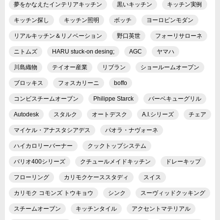
夢をかなえたインテリアキッチン
黒いキッチン
キッチン実例
キッチン探し
キッチン照明
ボッチ
ヨーロピンモダン
リアルキッチン＆リノベーション
野口英世
フォーリサローネ
ニトムズ
HARU stuck-on desing;
AGC
ヤマハ
川島織物
テイオー産業
リブラン
ショールームオープン
ブロッキス
フォスカリーニ
boffo
コンビスチームオーブン
Philippe Starck
バーベキューグリル
Autodesk
スタルク
オートデスク
A.I.シリーズ
チェア
マイケル・アナスタシアデス
パオラ・ナヴォーネ
ハイカロリーバーナー
クックトップシステム
バリオ400シリーズ
クチュールメイドキッチン
ドレーキップ
フローリング
カリモクケーススタディ
スイス
カリモク コモンズ トウキョウ
シンク
スーヴィッドクッキング
スチームオーブン
キッチンタイル
アクセントマテリアル