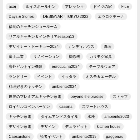
axor
ルイスポールセン
アレッシィ
ドイツの家
FILE
Days & Stories
DESIGNART TOKYO 2022
エウロクチーナ
福岡のキッチンショールーム
リアルキッチン＆インテリアseason13
デザイナートトーキョー2024
カンディハウス
洗面
富士工業
リノベーション
掃除機
カリモク家具
海外ビルトイン機器
eurocucina2024
テーブルウェア
ランドリー
イベント
イッタラ
オスモ＆エーデル
料理好きのキッチン
ambiente2024
世界のプレミアムキッチン家電
beyond the pradise
ストゥブ
ロイヤルコペンハーゲン
cassina
スマートハウス
キッチン家電
タイムアンドスタイル
水栓
ambiente2023
デザイン家電
デザイン
デュラビット
kitchen house
Caesarstone
読者イベント
ambiente2019
gaggenau