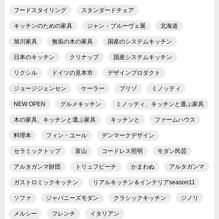
フードスタイリング
スタンダードチェア
キッチンのための家具
ジャン・プルーヴェ展
北海道
旭川家具
無垢の木の家具
国産のシステムキッチン
日本のキッチン
クリナップ
国産システムキッチン
リクシル
ドイツの見本市
デザインプロダクト
ジョージジェンセン
ケーラー
ブリゾ
ミノッティ
NEW OPEN
グルメキッチン
ミノッティ、キッチンと選ぶ家具
木の家具、キッチンと選ぶ家具
キッチンと
ファームハウス
料理本
フィン・ユール
デンマークデザイン
セラミックトップ
富山
コードレス照明
モダン民芸
アルタガンマ財団
トリュフビーチ
かまわぬ
アルタガンマ
ガストロミックキッチン
リアルキッチン＆インテリアseason11
ソファ
ジャパニーズモダン
クラシックキッチン
ジノリ
メルシー
フレンチ
イタリアン