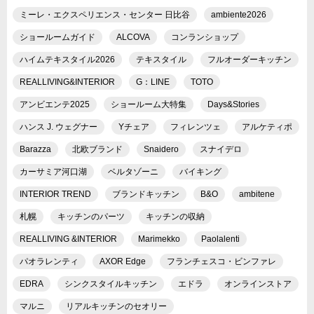
ミーレ・エクスペリエンス・センター 日比谷
ambiente2026
ショールームガイド
ALCOVA
コンランショップ
ハイムテキスタイル2026
テキスタイル
フルオーダーキッチン
REALLIVING&INTERIOR
G：LINE
TOTO
アンビエンテ2025
ショールーム大特集
Days&Stories
ハンス J. ウェグナー
Yチェア
フィレンツェ
アルケティポ
Barazza
北欧ブランド
Snaidero
スナイデロ
カーサミア河口湖
ベルタゾーニ
バイキング
INTERIOR TREND
ブランドキッチン
B&O
ambitene
札幌
キッチンのパーツ
キッチンの収納
REALLIVING &INTERIOR
Marimekko
Paolalenti
パオラレンティ
AXOR Edge
フランチェスコ・ビンファレ
EDRA
シンクスタイルキッチン
エドラ
オンラインストア
マルニ
リアルキッチンのセオリー