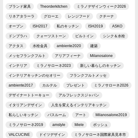
ブランド家具
Theorderkitchen
ミラノデザインウィーク2026
リネアタラーラ
グローエ
レンジフード
クチーナ
オーブン
ISH2017
私のキッチン
ISH2019
ASKO
ドンブラハ
クォーツストーン
ビルトイン
シンク＆水栓
アクタス
水栓金具
ambiente2020
建築
メッセフランクフルト
アリアフィーナ
Milanosalone
インテリア
ミラノサローネ2023
新しい暮らしのキッチン
インテリアキッチンのセオリー
フランクフルトメッセ
ambiente2017
カルテル
プレゼント
ミラノサローネ2026
デザイナートトーキョー
アルフレックスジャパン
イタリアンデザイン
人生を変えるインテリアキッチン
私らしいキッチン
バスルーム
アート
Milanosalone2019
ミラノサローネ2019
amstyle
Miele
ボッシュ
VALCUCINE
ドイツデザイン
ミラノサローネ国際家具見本市