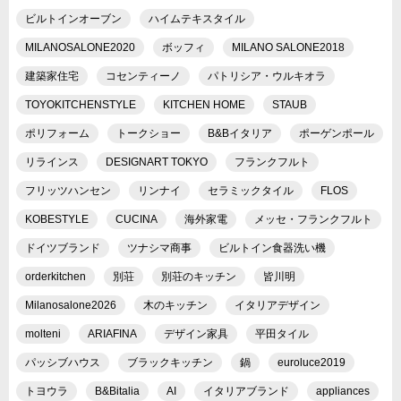
ビルトインオーブン
ハイムテキスタイル
MILANOSALONE2020
ボッフィ
MILANO SALONE2018
建築家住宅
コセンティーノ
パトリシア・ウルキオラ
TOYOKITCHENSTYLE
KITCHEN HOME
STAUB
ポリフォーム
トークショー
B&Bイタリア
ポーゲンポール
リラインス
DESIGNART TOKYO
フランクフルト
フリッツハンセン
リンナイ
セラミックタイル
FLOS
KOBESTYLE
CUCINA
海外家電
メッセ・フランクフルト
ドイツブランド
ツナシマ商事
ビルトイン食器洗い機
orderkitchen
別荘
別荘のキッチン
皆川明
Milanosalone2026
木のキッチン
イタリアデザイン
molteni
ARIAFINA
デザイン家具
平田タイル
パッシブハウス
ブラックキッチン
鍋
euroluce2019
トヨウラ
B&Bitalia
AI
イタリアブランド
appliances