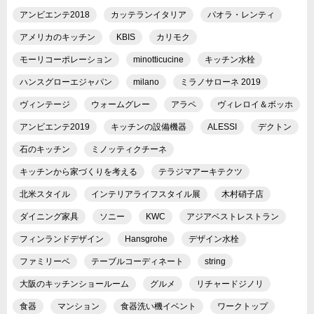
アンビエンテ2018
カッテランイタリア
パオラ・レンティ
アメリカのキッチン
KBIS
カリモク
モーリコーポレーション
minotticucine
キッチン水栓
ハンスグローエジャパン
milano
ミラノサローネ 2019
ヴィンテージ
ウォームグレー
アラペ
ヴィレロイ＆ボッホ
アンビエンテ2019
キッチンの設備機器
ALESSI
デクトン
石のキッチン
ミノッティクチーネ
キッチンから家づくりを考える
テラジマアーキテクツ
北米スタイル
インテリアライフスタイル展
木村硝子店
ダイニング家具
ソニー
KWC
アジアベストレストラン
フィンランドデザイン
Hansgrohe
デザイン水栓
ファミリーベ
テーブルコーディネート
string
大阪のキッチンショールーム
グルメ
リチャードジノリ
食器
マンション
食器洗い機イベント
ワークトップ