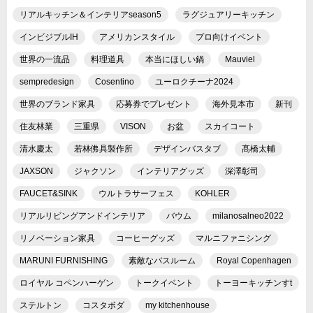
リアルキッチン＆インテリアseason5
ラグジュアリーキッチン
インビジブルIH
アメリカンスタイル
プロ向けイベント
世界の一流品
料理道具
本当にほしい鍋
Mauviel
sempredesign
Cosentino
ユーロクチーナ2024
世界のブランド家具
応募券でプレゼント
海外見本市
新刊
住友林業
三重県
VISON
お盆
スカイコート
清水慶太
若林佛具製作所
デザインバスタブ
髙橋太輔
JAXSON
ジャクソン
インテリアグッズ
深澤彰司
FAUCET&SINK
ウルトラサーフェス
KOHLER
リアルリビングアンドインテリア
バウム
milanosalneo2022
リノベーション家具
コーヒーグッズ
マルニファニシング
MARUNI FURNISHING
素敵なバスルーム
Royal Copenhagen
ロイヤル コペンハーゲン
トークイベント
トーヨーキッチンすt
ステルトン
コスタボダ
my kitchenhouse