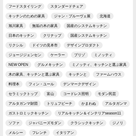
フードスタイリング
スタンダードチェア
キッチンのための家具
ジャン・プルーヴェ展
北海道
旭川家具
無垢の木の家具
国産のシステムキッチン
日本のキッチン
クリナップ
国産システムキッチン
リクシル
ドイツの見本市
デザインプロダクト
ジョージジェンセン
ケーラー
ブリゾ
ミノッティ
NEW OPEN
グルメキッチン
ミノッティ、キッチンと選ぶ家具
木の家具、キッチンと選ぶ家具
キッチンと
ファームハウス
料理本
フィン・ユール
デンマークデザイン
セラミックトップ
富山
コードレス照明
モダン民芸
アルタガンマ財団
トリュフビーチ
かまわぬ
アルタガンマ
ガストロミックキッチン
リアルキッチン＆インテリアseason11
ソファ
ジャパニーズモダン
クラシックキッチン
ジノリ
メルシー
フレンチ
イタリアン