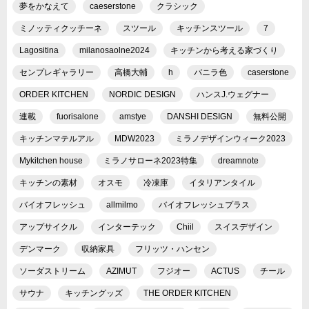
夢をかなえて
caeserstone
クラシック
ミノッティクッチーネ
スツール
キッチンスツール
7
Lagositina
milanosaolne2024
キッチンから考える家づくり
センプレギャラリー
高橋大輔
h
バニラ色
caserstone
ORDER KITCHEN
NORDIC DESIGN
ハンスJ.ウェグナー
連載
fuorisalone
amstye
DANSHI DESIGN
無料公開
キッチンマテルアル
MDW2023
ミラノデザインウィーク2023
Mykitchen house
ミラノサローネ2023特集
dreamnote
キッチンの素材
オスモ
冷凍庫
イタリアンタイル
バイオフレッシュ
allmilmo
バイオフレッシュプラス
アップサイクル
インターテック
Chiil
スイスデザイン
デンマーク
収納家具
フリッツ・ハンセン
ソーダストリーム
AZIMUT
フジオー
ACTUS
チール
サウナ
キッチングッズ
THE ORDER KITCHEN