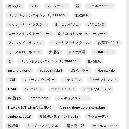
魔法びん
AEG
フィンランド
器
ジェルバゾーニ
リアルキッチン＆インテリアseason6
北欧家具
カッシーナ・イクスシー
ル・コルビジェ
ガスコンロ
スープストックトーキョー
名古屋のキッチンショールーム
アムスタイルキッチン
インテリアテキスタイル
お菓子づくり
ミラノサローネ2020
大理石
ドイツ家電
HOMECHEF
石
リアルキッチン＆インテリアseason8
北沢産業
milano salone
messefrankfurt
USMハラー
Heimtextile
福岡
キッチンカウンター
マテリアル
キッチントレンド
USM
パンづくり
ヴェーエムエフ
アートなキッチン
料理好き
dream note
フィギュアスケート
REALKITCHEN&INTERIOR
Caesarstone colors & texture
ambiente2018
食器洗い機イベント2018
スウェーデン
洗濯機
キッチンマテリアル
清水克一郎
サイルストーン