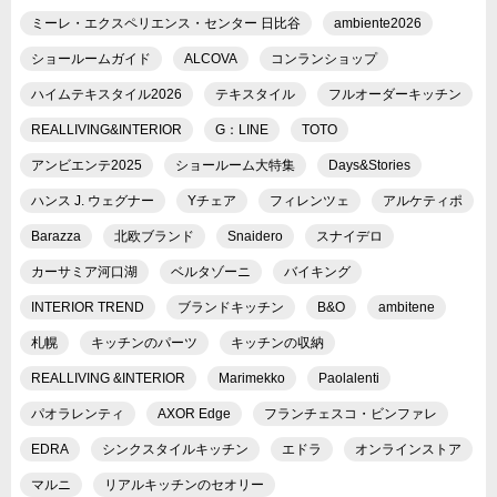
ミーレ・エクスペリエンス・センター 日比谷
ambiente2026
ショールームガイド
ALCOVA
コンランショップ
ハイムテキスタイル2026
テキスタイル
フルオーダーキッチン
REALLIVING&INTERIOR
G：LINE
TOTO
アンビエンテ2025
ショールーム大特集
Days&Stories
ハンス J. ウェグナー
Yチェア
フィレンツェ
アルケティポ
Barazza
北欧ブランド
Snaidero
スナイデロ
カーサミア河口湖
ベルタゾーニ
バイキング
INTERIOR TREND
ブランドキッチン
B&O
ambitene
札幌
キッチンのパーツ
キッチンの収納
REALLIVING &INTERIOR
Marimekko
Paolalenti
パオラレンティ
AXOR Edge
フランチェスコ・ビンファレ
EDRA
シンクスタイルキッチン
エドラ
オンラインストア
マルニ
リアルキッチンのセオリー