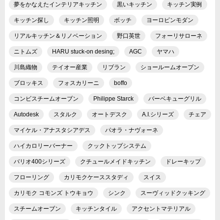
夢をかなえたインテリアキッチン
黒いキッチン
キッチン実例
キッチン探し
キッチン照明
ボッチ
ヨーロピンモダン
リアルキッチン＆リノベーション
野口英世
フォーリサローネ
ニトムズ
HARU stuck-on desing;
AGC
ヤマハ
川島織物
テイオー産業
リブラン
ショールームオープン
ブロッキス
フォスカリーニ
boffo
コンビスチームオーブン
Philippe Starck
バーベキューグリル
Autodesk
スタルク
オートデスク
A.I.シリーズ
チェア
マイケル・アナスタシアデス
パオラ・ナヴォーネ
ハイカロリーバーナー
クックトップシステム
バリオ400シリーズ
クチュールメイドキッチン
ドレーキップ
フローリング
カリモクケーススタディ
スイス
カリモク コモンズ トウキョウ
シンク
スーヴィッドクッキング
スチームオーブン
キッチンタイル
アクセントマテリアル