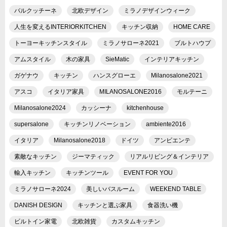
バルクッチーネ
北欧デザイン
ミラノデザインウィーク
人生を変えるINTERIORKITCHEN
キッチン収納
HOME CARE
トーヨーキッチンスタイル
ミラノサローネ2021
ブルトハウプ
アムスタイル
木の家具
SieMatic
インテリアキッチン
ガゲナウ
キッチン
ハンスグローエ
Milanosalone2021
アスコ
イタリア家具
MILANOSALONE2016
モルテーニ
Milanosalone2024
カッシーナ
kitchenhouse
supersalone
キッチンリノベーション
ambiente2016
イタリア
Milanosalone2018
ドイツ
アンビエンテ
素敵なキッチン
ジーマティック
リアルリビング＆インテリア
輸入キッチン
キッチンツール
EVENT FOR YOU
ミラノサローネ2024
美しいバスルーム
WEEKEND TABLE
DANISH DESIGN
キッチンと選ぶ家具
食器洗い機
ビルトイン家電
北欧雑貨
カスタムキッチン