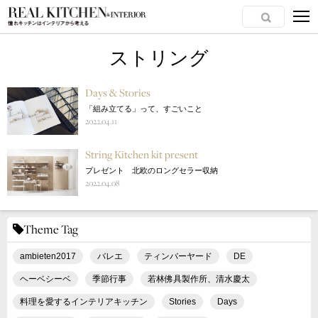
ストリング
Days & Stories
「組み立てる」って、すごいこと
2022.04.11
String Kitchen kit present
プレゼント 北欧のロングセラー収納
2022.04.08
Theme Tag
ambieten2017
バレエ
ティンバーヤード
DE
ヘーベシーベ
季節行事
若林佛具製作所、清水慶太
料理を愛するインテリアキッチン
Stories
Days