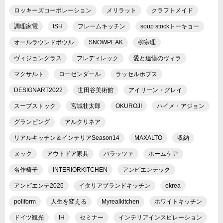
ロッキーズコーポレーション
メリラット
クラフトメイド
調理家電
ISH
フレームキッチン
soup stockトーキョー
オールラウンドボウル
SNOWPEAK
柳宗理
ヴィジョングラス
フレディレック
愛と追憶のヴィラ
マクサルト
ローゼンダール
ラッセルホブス
DESIGNART2022
世田谷美術館
アイリーン・グレイ
スープストック
宮城壮太郎
OKUROJI
ハイメ・アジョン
グランピング
アルクリネア
リアルキッチン＆インテリアSeason14
MAXALTO
収納
ヌック
アウトドア家具
バラッツァ
ホームケア
名作椅子
INTERIORKITCHEN
アンビエンテック
アンビエンテ2026
イタリアブランドキッチン
ekrea
poliform
人生を変える
Myrealkitchen
ホワイトキッチン
ドイツ観光
IH
セミナー
インテリアインスピレーション