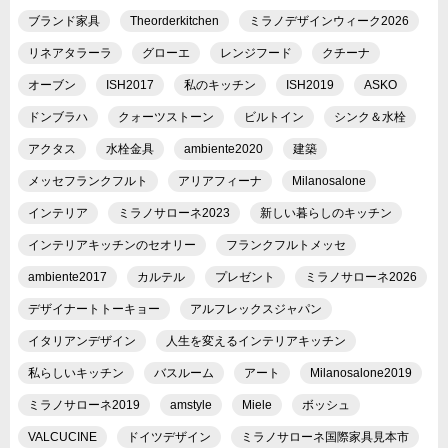
ブランド家具
Theorderkitchen
ミラノデザインウィーク2026
リネアタラーラ
グローエ
レンジフード
クチーナ
オーブン
ISH2017
私のキッチン
ISH2019
ASKO
ドンブラハ
クォーツストーン
ビルトイン
シンク＆水栓
アクタス
水栓金具
ambiente2020
建築
メッセフランクフルト
アリアフィーナ
Milanosalone
インテリア
ミラノサローネ2023
新しい暮らしのキッチン
インテリアキッチンのセオリー
フランクフルトメッセ
ambiente2017
カルテル
プレゼント
ミラノサローネ2026
デザイナートトーキョー
アルフレックスジャパン
イタリアンデザイン
人生を変えるインテリアキッチン
私らしいキッチン
バスルーム
アート
Milanosalone2019
ミラノサローネ2019
amstyle
Miele
ボッシュ
VALCUCINE
ドイツデザイン
ミラノサローネ国際家具見本市