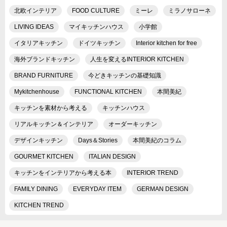
北欧インテリア
FOOD CULTURE
ミーレ
ミラノサローネ
LIVING IDEAS
マイキッチンハウス
小学館
イタリアキッチン
ドイツキッチン
Interior kitchen for free
海外ブランドキッチン
人生を変えるINTERIOR KITCHEN
BRAND FURNITURE
今どきキッチンの基礎知識
Mykitchenhouse
FUNCTIONAL KITCHEN
本間美紀
キッチンを素材から考える
キッチンハウス
リアルキッチン＆インテリア
オーダーキッチン
デザインキッチン
Days＆Stories
本間美紀のコラム
GOURMET KITCHEN
ITALIAN DESIGN
キッチンをインテリアから考える本
INTERIOR TREND
FAMILY DINING
EVERYDAY ITEM
GERMAN DESIGN
KITCHEN TREND