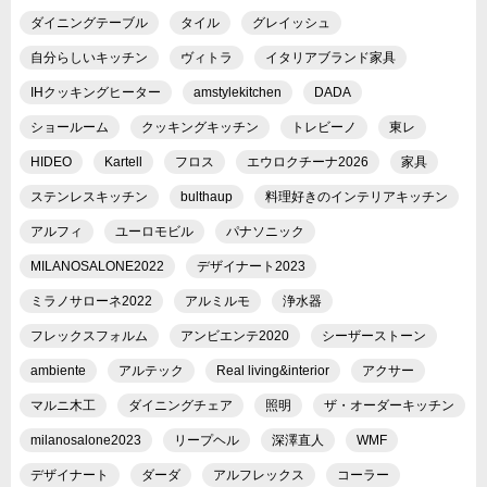
ダイニングテーブル
タイル
グレイッシュ
自分らしいキッチン
ヴィトラ
イタリアブランド家具
IHクッキングヒーター
amstylekitchen
DADA
ショールーム
クッキングキッチン
トレビーノ
東レ
HIDEO
Kartell
フロス
エウロクチーナ2026
家具
ステンレスキッチン
bulthaup
料理好きのインテリアキッチン
アルフィ
ユーロモビル
パナソニック
MILANOSALONE2022
デザイナート2023
ミラノサローネ2022
アルミルモ
浄水器
フレックスフォルム
アンビエンテ2020
シーザーストーン
ambiente
アルテック
Real living&interior
アクサー
マルニ木工
ダイニングチェア
照明
ザ・オーダーキッチン
milanosalone2023
リープヘル
深澤直人
WMF
デザイナート
ダーダ
アルフレックス
コーラー