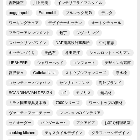
吉阪隆正
川上元美
インテリアライフスタイル
poggenpohl
Euromobil
ブルレック兄弟
デルタ
ワーキングチェア
デザイナーキッチン
オートクチュール
フラワーアレンジメント
包丁
ツヴィリング
スパークリングワイン
NAP建築設計事務所
中村拓志
キッチンづくり
天然石
谷田宏江
シャルロット・ペリアン
LIEBHERR
シャワーヘッド
コンフォート
デザイン冷蔵庫
宮沢奈々
Cattelanitalia
ストウブシフォンローズ
浄水栓
コセンティーノジャパン
セシリエ・マンツ
海外ブランド
SCANDINAVIAN DESIGN
alfi
モノリス
無垢材
ミラノ国際家具見本市
7000シリーズ
ワークトップの素材
ヴァニティファニチャー
マンションのインテリア
セミオーダー
パウダールーム
アクアピア
お家で料理教室
cooking kitchen
テキスタイルデザイン
グラフィックデザイン