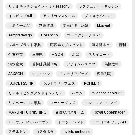
リアルキッチン＆インテリアseason5
ラグジュアリーキッチン
インビジブルIH
アメリカンスタイル
プロ向けイベント
世界の一流品
料理道具
本当にほしい鍋
Mauviel
sempredesign
Cosentino
ユーロクチーナ2024
世界のブランド家具
応募券でプレゼント
海外見本市
新刊
住友林業
三重県
VISON
お盆
スカイコート
清水慶太
若林佛具製作所
デザインバスタブ
髙橋太輔
JAXSON
ジャクソン
インテリアグッズ
深澤彰司
FAUCET&SINK
ウルトラサーフェス
KOHLER
リアルリビングアンドインテリア
バウム
milanosalneo2022
リノベーション家具
コーヒーグッズ
マルニファニシング
MARUNI FURNISHING
素敵なバスルーム
Royal Copenhagen
ロイヤル コペンハーゲン
トークイベント
トーヨーキッチンすt
ステルトン
コスタボダ
my kitchenhouse