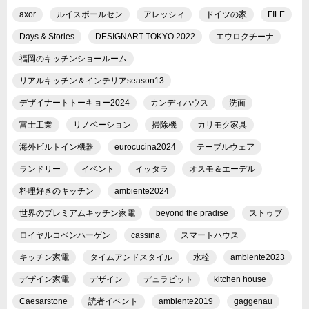
axor
ルイスポールセン
アレッシィ
ドイツの家
FILE
Days & Stories
DESIGNART TOKYO 2022
エウロクチーナ
福岡のキッチンショールーム
リアルキッチン＆インテリアseason13
デザイナートトーキョー2024
カンディハウス
洗面
富士工業
リノベーション
掃除機
カリモク家具
海外ビルトイン機器
eurocucina2024
テーブルウェア
ランドリー
イベント
イッタラ
オスモ＆エーデル
料理好きのキッチン
ambiente2024
世界のプレミアムキッチン家電
beyond the pradise
ストゥブ
ロイヤルコペンハーゲン
cassina
スマートハウス
キッチン家電
タイムアンドスタイル
水栓
ambiente2023
デザイン家電
デザイン
デュラビット
kitchen house
Caesarstone
読者イベント
ambiente2019
gaggenau