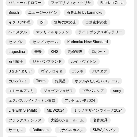
バキュームドロワー
ファブリツィオ・クリサ
Fabrizio Crisa
Bosch
ニュージーパイン
石巻工房 by karimoku
イタリア料理
IoT
無垢の木の床
自然素材の家
ベロメタル
マテリアルキッチン
ライトボックスギャラリー
センプレ
センプレホーム
Karimoku New Standard
Lagostina
未来
KNS
高橋智隆
ロボット
石川敬子
ジャパンブランド
ルイ・ヴィトン
B＆Bイタリア
ヴィレロイ＆
ボッホ
バスタブ
カルデバイ
Tform
お風呂
ホテルみたいなバスルーム
エミールアンリ
ジョゼフジョゼフ
ブラバンシア
sony
エスパス ルイ･ヴィトン東京
アンビエンテ2024
Life with SieMatic
MDW2024
ミラノデザインウィーク2024
ブラックステンレス
大阪のショールーム
名作家具
サーモス
Bathroom
ミナペルホネン
SMWジャパン