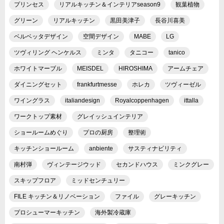
プリンセス
リアルキッチン＆インテリアseason9
観葉植物
グリーン
リアルキッチン
黒田美津子
長谷川喜美
ベルベッタデザイン
空間デザイン
MABE
LG
ツヴィリング ヘンケルス
ミンタ
タニコー
tanico
ホワイトマーブル
MEISDEL
HIROSHIMA
アームチェア
ダイニングセット
frankfurtmesse
ホレカ
ツヴィーゼル
ワイングラス
italiandesign
Royalcoppenhagen
ittalla
ワークトップ素材
グレイッシュインテリア
ショールームめぐり
プロの厨房
整理術
キッチンショールーム
anbiente
サスティナビリティ
南村弾
ヴィンテージウッド
セカンドハウス
ミンクグレー
スキップフロア
ミッドセンチュリー
FILE キッチン＆リノベーション
ファイル
グレーキッチン
プロシューマーキッチン
海外製冷蔵庫