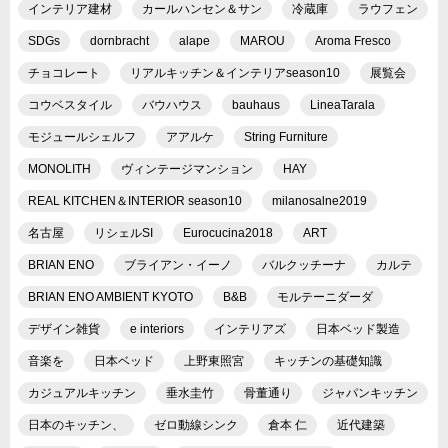
インテリア建材
カールハンセン＆サン
冷蔵庫
ラウフェン
SDGs
dornbracht
alape
MAROU
Aroma Fresco
チョコレート
リアルキッチン＆インテリアseason10
展覧会
コウベスタイル
バウハウス
bauhaus
LineaTarala
モジュールシェルフ
アアルケ
String Furniture
MONOLITH
ヴィンテージマンション
HAY
REAL KITCHEN＆INTERIOR season10
milanosalne2019
名古屋
リシェルSI
Eurocucina2018
ART
BRIAN ENO
ブライアン・イーノ
バルクッチーナ
カルテ
BRIAN ENO AMBIENT KYOTO
B&B
モルテーニダーダ
デザイン雑貨
e interiors
インテリアズ
日本ベッド製造
音楽を
日本ベッド
上野東照宮
キッチンの基礎知識
カジュアルキッチン
垂水圭竹
骨董通り
ジャパンキッチン
日本のキッチン、
ゼロ動線シンク
倉本 仁
近代建築