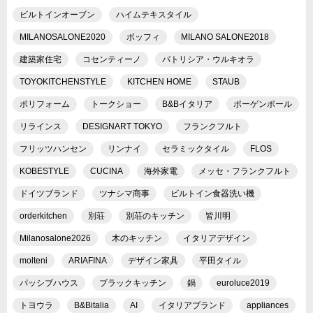
ビルトインオーブン
ハイムテキスタイル
MILANOSALONE2020
ボッフィ
MILANO SALONE2018
建築家住宅
コセンティーノ
パトリシア・ウルキオラ
TOYOKITCHENSTYLE
KITCHEN HOME
STAUB
ポリフォーム
トークショー
B&Bイタリア
ポーゲンポール
リラインス
DESIGNART TOKYO
フランクフルト
フリッツハンセン
リンナイ
セラミックタイル
FLOS
KOBESTYLE
CUCINA
海外家電
メッセ・フランクフルト
ドイツブランド
ツナシマ商事
ビルトイン食器洗い機
orderkitchen
別荘
別荘のキッチン
皆川明
Milanosalone2026
木のキッチン
イタリアデザイン
molteni
ARIAFINA
デザイン家具
平田タイル
パッシブハウス
ブラックキッチン
鍋
euroluce2019
トヨウラ
B&Bitalia
AI
イタリアブランド
appliances