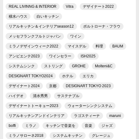
REAL LIVINNG & INTERIOR
Vitra
デザイナート2022
積水ハウス
白いキッチン
リアルキッチン＆インテリアseason12
ポルトローナ・フラウ
メッセフランクフルトジャパン
ワイン
ミラノデザインウィーク2022
マイスデル
料理
BAUM
アンビエンテ2023
ワインセラー
ISH2025
システムシンク
ストリング
GROHE
Molteni&C
DESIGNART TOKYO2024
ホテル
エリカ
デザイナート2024
京都
DESIGNART TOKYO 2023
ハイデオ
清水秀男
サステナブル
デザイナートトーキョー2023
ウォーターシンクシステム
リアルキッチンアンドインテリア
ラゴスティーナ
maruni
boffi
ミラノ
キッチンで音楽を
音楽
ジャズ
ミラノサローネ2018
システムキッチン
グレージュ