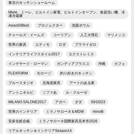
東京のキッチンショールーム
Miele、ミーレ、ビルトイン家電、ビルトインオーブン、食器洗い機、冷
凍冷蔵庫
Asias50Best
プロジェクター
洗面ボウル
チャールズ・イームズ
コーリアン
人工大理石
マリメッコ
世界の家具
エティモ
ロダ
プラマイゼロ
インテリアライフスタイル2017
エクストレミス
インゲヤード・ローマン
ガンディアブラスコ
沖縄
カフェ
FLEXFORM
モローゾ
釣り好きのキッチン
ブルースタジオ
北海道家具
アートのある家
アントニオルピ
ソファあ
ル・クルーゼ
MILANO SALONE2017
アガペ
ダダ
ISH2023
世界のインテリア
ミラノサローネ＆MDW
minotti
安多化粧合板
ミラノサローネ国際家具見本市2026
リアルキッチン＆インテリアSesaon14