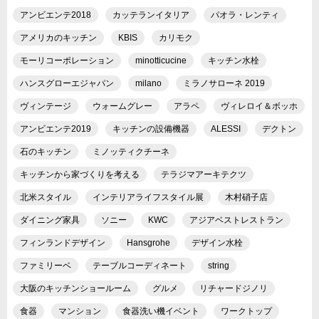
アンビエンテ2018
カッテランイタリア
パオラ・レンティ
アメリカのキッチン
KBIS
カリモク
モーリコーポレーション
minotticucine
キッチン水栓
ハンスグローエジャパン
milano
ミラノサローネ 2019
ヴィンテージ
ウォームグレー
アラペ
ヴィレロイ＆ボッホ
アンビエンテ2019
キッチンの設備機器
ALESSI
デクトン
石のキッチン
ミノッティクチーネ
キッチンから家づくりを考える
テラジマアーキテクツ
北米スタイル
インテリアライフスタイル展
木村硝子店
ダイニング家具
ソニー
KWC
アジアベストレストラン
フィンランドデザイン
Hansgrohe
デザイン水栓
ファミリーベ
テーブルコーディネート
string
大阪のキッチンショールーム
グルメ
リチャードジノリ
食器
マンション
食器洗い機イベント
ワークトップ