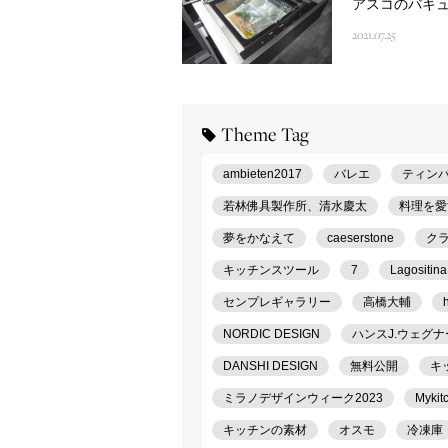
アスコのバキ
2021.07.25
Theme Tag
ambieten2017
バレエ
ティン
若林佛具製作所、清水慶太
料理を愛
夢をかなえて
caeserstone
ク
キッチンスツール
7
Lagositina
センプレギャラリー
高橋大輔
NORDIC DESIGN
ハンスJ.ウェグナ
DANSHI DESIGN
無料公開
キ
ミラノデザインウィーク2023
Mykit
キッチンの素材
オスモ
冷凍庫