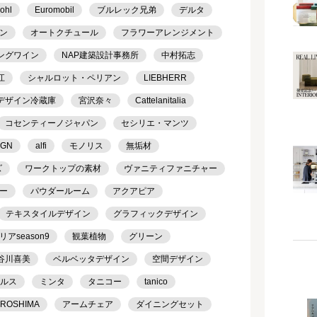
ohl
Euromobil
ブルレック兄弟
デルタ
ン
オートクチュール
フラワーアレンジメント
ングワイン
NAP建築設計事務所
中村拓志
江
シャルロット・ペリアン
LIEBHERR
デザイン冷蔵庫
宮沢奈々
Cattelanitalia
コセンティーノジャパン
セシリエ・マンツ
IGN
alfi
モノリス
無垢材
ズ
ワークトップの素材
ヴァニティファニチャー
ー
パウダールーム
アクアピア
テキスタイルデザイン
グラフィックデザイン
season9
観葉植物
グリーン
谷川喜美
ベルベッタデザイン
空間デザイン
ケルス
ミンタ
タニコー
tanico
IROSHIMA
アームチェア
ダイニングセット