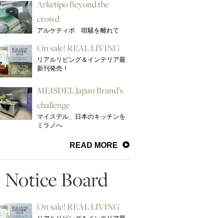
Arketipo Beyond the
crowd
アルケティポ 喧騒を離れて
On sale! REAL LIVING
リアルリビング＆インテリア最
新刊発売！
MEISDEL Japan Brand’s
challenge
マイスデル、日本のキッチンを
ミラノへ
READ MORE
Notice Board
On sale! REAL LIVING