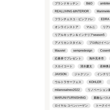
ブランドキッチン
B&O
ambite
REALLIVING &INTERIOR
Marimekk
フランチェスコ・ビンファレ
EDRA
オンラインストア
マルニ
リア
リアルキッチン＆インテリアseason5
アメリカンスタイル
プロ向けイベン
Mauviel
sempredesign
Cosent
応募券でプレゼント
海外見本市
スカイコート
清水慶太
若林佛
JAXSON
ジャクソン
インテリ
ウルトラサーフェス
KOHLER
milanosalneo2022
リノベーション
MARUNI FURNISHING
素敵なバス
ロイヤル コペンハーゲン
トークイ