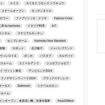
ィ
スイス
カリモク コモンズ トウキョウ
スチームオーブン
キッチンタイル
ロワー
ファブリツィオ・クリサ
Fabrizio Crisa
 by karimoku
イタリア料理
IoT
ロメタル
マテリアルキッチン
センプレホーム
Karimoku New Standard
智隆
ロボット
石川敬子
ジャパンブランド
ヴィレロイ＆
ボッホ
バスタブ
カルデバイ
バスルーム
エミールアンリ
ジョゼフジョゼフ
ルイ･ヴィトン東京
アンビエンテ2024
ミラノデザインウィーク2024
ブラックステンレス
サーモス
Bathroom
ミナペルホネン
ールーム
トインオーブン、食器洗い機、冷凍冷蔵庫
Asias50Best