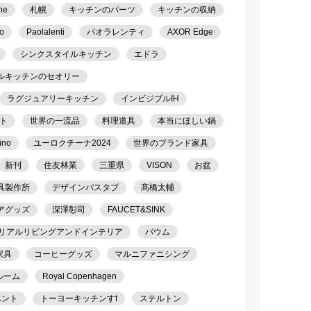
ne
札幌
キッチンのパーツ
キッチンの収納
o
Paolalenti
パオラレンティ
AXOR Edge
シンクスタイルキッチン
エドラ
ルキッチンのセオリー
ラグジュアリーキッチン
インビジブルIH
ト
世界の一流品
料理道具
本当にほしい鍋
ino
ユーロクチーナ2024
世界のブランド家具
新刊
住友林業
三重県
VISON
お盆
具製作所
デザインバスタブ
髙橋太輔
アグッズ
深澤彰司
FAUCET&SINK
リアルリビングアンドインテリア
バウム
家具
コーヒーグッズ
マルニファニシング
ルーム
Royal Copenhagen
ベント
トーヨーキッチンすt
ステルトン