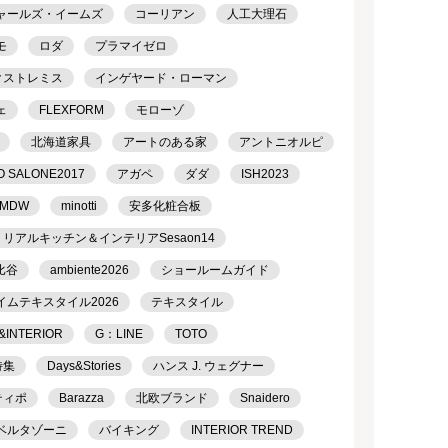
ャールズ・イームズ
コーリアン
人工大理石
モ
ロダ
プラマイゼロ
クストレミス
インゲヤード・ローマン
ェ
FLEXFORM
モローゾ
北海道家具
アートのある家
アントニオルピ
O SALONE2017
アガペ
ダダ
ISH2023
MDW
minotti
安多化粧合板
リアルキッチン＆インテリアSesaon14
比谷
ambiente2026
ショールームガイド
イムテキスタイル2026
テキスタイル
&INTERIOR
G：LINE
TOTO
特集
Days&Stories
ハンス J. ウェグナー
ティポ
Barazza
北欧ブランド
Snaidero
ベルタゾーニ
バイキング
INTERIOR TREND