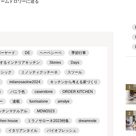
ュームドロワーに迫る
バーヤード
DE
ヘーベシーベ
季節行事
するインテリアキッチン
Stories
Days
ラシック
ミノッティクッチーネ
スツール
milanosaolne2024
キッチンから考える家づくり
1
h
バニラ色
caserstone
ORDER KITCHEN
ー
連載
fuorisalone
amstye
ッチンマテルアル
MDW2023
2
chen house
ミラノサローネ2023特集
dreamnote
イタリアンタイル
バイオフレッシュ