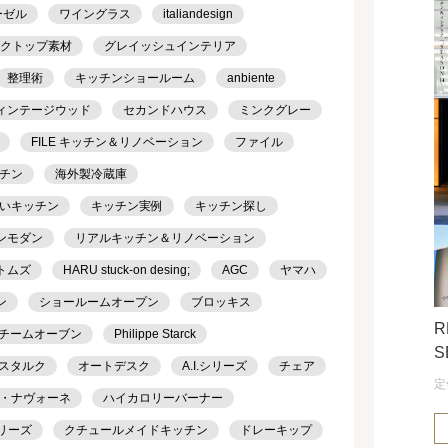
ーゼル
ワイングラス
italiandesign
クトップ素材
グレイッシュインテリア
整理術
キッチンショールーム
anbiente
ィンテージウッド
セカンドハウス
ミンクグレー
FILE キッチン＆リノベーション
ファイル
チン
海外製冷蔵庫
いキッチン
キッチン実例
キッチン探し
ンモダン
リアルキッチン＆リノベーション
トムズ
HARU stuck-on desing;
AGC
ヤマハ
ン
ショールームオープン
ブロッキス
R
チームオーブン
Philippe Starck
S
スタルク
オートデスク
A.I.シリーズ
チェア
定
・ナヴォーネ
ハイカロリーバーナー
シリーズ
クチュールメイドキッチン
ドレーキップ