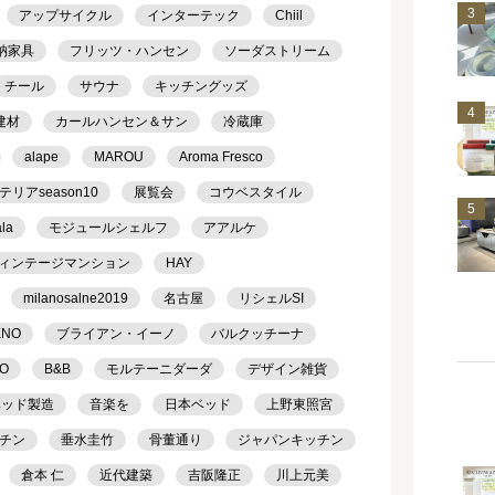
3
アップサイクル
インターテック
Chiil
納家具
フリッツ・ハンセン
ソーダストリーム
チール
サウナ
キッチングッズ
4
建材
カールハンセン＆サン
冷蔵庫
alape
MAROU
Aroma Fresco
アseason10
展覧会
コウベスタイル
5
ala
モジュールシェルフ
アアルケ
ィンテージマンション
HAY
milanosalne2019
名古屋
リシェルSI
ENO
ブライアン・イーノ
バルクッチーナ
TO
B&B
モルテーニダーダ
デザイン雑貨
ベッド製造
音楽を
日本ベッド
上野東照宮
チン
垂水圭竹
骨董通り
ジャパンキッチン
倉本 仁
近代建築
吉阪隆正
川上元美