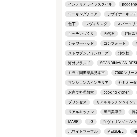
インテリアライフスタイル
poggenp
ワーキングチェア
デザイナーキッチ
包丁
ツヴィリング
スパークリ
キッチンづくり
天然石
谷田宏
シャワーヘッド
コンフォート
ストウブシフォンローズ
浄水栓
海外ブランド
SCANDINAVIAN DES
ミラノ国際家具見本市
7000シリー
マンションのインテリア
セミオーダ
お家で料理教室
cooking kitchen
プリンセス
リアルキッチン＆インテリア
リアルキッチン
黒田美津子
長
MABE
LG
ツヴィリング ヘン
ホワイトマーブル
MEISDEL
H