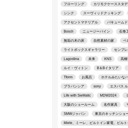
フローリング
カリモクケーススタデ
シンク
スーヴィッドクッキング
アクセントマテリアル
バキュームド
Bosch
ニュージーパイン
石巻工房
無垢の木の床
自然素材の家
ベ
ライトボックスギャラリー
センプレ
Lagostina
未来
KNS
高橋
ルイ・ヴィトン
B＆Bイタリア
Tform
お風呂
ホテルみたいな
ブラバンシア
sony
エスパス 
Life with SieMatic
MDW2024
大阪のショールーム
名作家具
SMWジャパン
東京のキッチンショ
Miele、ミーレ、ビルトイン家電、ビル