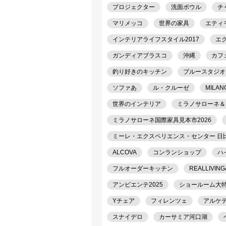
プロジェクター
洗面ボウル
チ
マリメッコ
世界の家具
エティ
インテリアライフスタイル2017
エ
ガンディアブラスコ
沖縄
カフ
釣り好きのキッチン
ブルースタジオ
ソファあ
ル・クルーゼ
MILAN
世界のインテリア
ミラノサローネ＆
ミラノサローネ国際家具見本市2026
ミーレ・エクスペリエンス・センター 日
ALCOVA
コンランショップ
ハ
フルオーダーキッチン
REALLIVING
アンビエンテ2025
ショールーム大
Yチェア
フィレンツェ
アルケ
スナイデロ
カーサミア河口湖