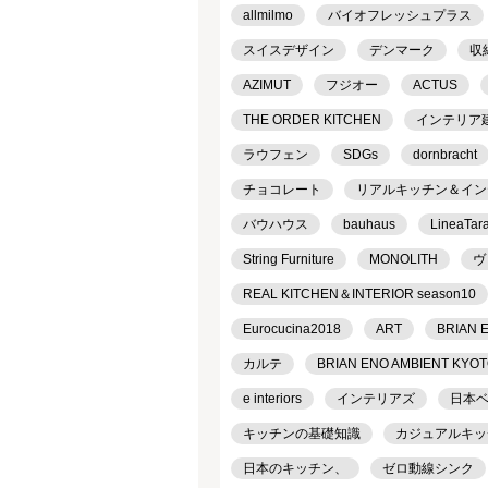
allmilmo
バイオフレッシュプラス
スイスデザイン
デンマーク
収
AZIMUT
フジオー
ACTUS
THE ORDER KITCHEN
インテリア
ラウフェン
SDGs
dornbracht
チョコレート
リアルキッチン＆インテリ
バウハウス
bauhaus
LineaTar
String Furniture
MONOLITH
ヴ
REAL KITCHEN＆INTERIOR season10
Eurocucina2018
ART
BRIAN 
カルテ
BRIAN ENO AMBIENT KYO
e interiors
インテリアズ
日本
キッチンの基礎知識
カジュアルキッ
日本のキッチン、
ゼロ動線シンク