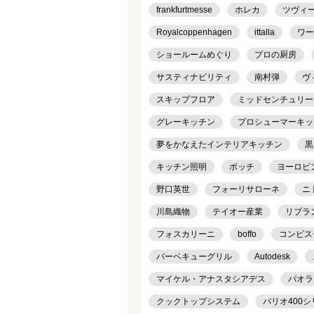
frankfurtmesse
ホレカ
ツヴィ
Royalcoppenhagen
ittalla
ワー
ショールームめぐり
プロの厨房
サスティナビリティ
南村弾
ヴ
スキップフロア
ミッドセンチュリー
グレーキッチン
プロシューマーキッ
夢をかなえたインテリアキッチン
黒
キッチン照明
ボッチ
ヨーロピ
野口英世
フォーリサローネ
ニ
川島織物
テイオー産業
リブラ
フォスカリーニ
boffo
コンビス
バーベキューグリル
Autodesk
マイケル・アナスタシアデス
パオラ
クックトップシステム
バリオ400