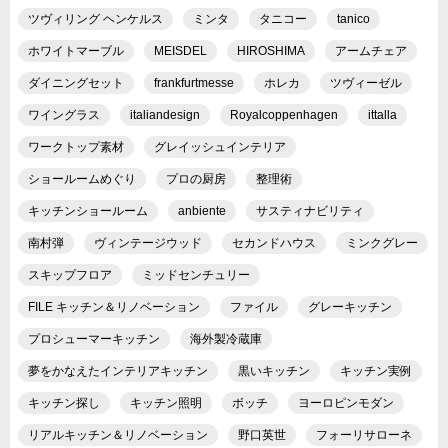
ツヴィリング ヘンケルス
ミンタ
タニコー
tanico
ホワイトマーブル
MEISDEL
HIROSHIMA
アームチェア
ダイニングセット
frankfurtmesse
ホレカ
ツヴィーゼル
ワイングラス
italiandesign
Royalcoppenhagen
ittalla
ワークトップ素材
グレイッシュインテリア
ショールームめぐり
プロの厨房
整理術
キッチンショールーム
anbiente
サスティナビリティ
南村弾
ヴィンテージウッド
セカンドハウス
ミンクグレー
スキップフロア
ミッドセンチュリー
FILE キッチン＆リノベーション
ファイル
グレーキッチン
プロシューマーキッチン
海外製冷蔵庫
夢をかなえたインテリアキッチン
黒いキッチン
キッチン実例
キッチン探し
キッチン照明
ボッチ
ヨーロピンモダン
リアルキッチン＆リノベーション
野口英世
フォーリサローネ