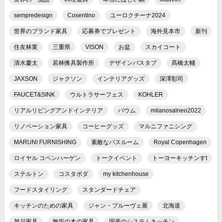
sempredesign
Cosentino
ユーロクチーナ2024
世界のブランド家具
応募券でプレゼント
海外見本市
新刊
住友林業
三重県
VISON
お盆
スカイコート
清水慶太
若林佛具製作所
デザインバスタブ
髙橋太輔
JAXSON
ジャクソン
インテリアグッズ
深澤彰司
FAUCET&SINK
ウルトラサーフェス
KOHLER
リアルリビングアンドインテリア
バウム
milanosalneo2022
リノベーション家具
コーヒーグッズ
マルニファニシング
MARUNI FURNISHING
素敵なバスルーム
Royal Copenhagen
ロイヤル コペンハーゲン
トークイベント
トーヨーキッチンすt
ステルトン
コスタボダ
my kitchenhouse
フードスタイリング
スタンダードチェア
キッチンのための家具
ジャン・プルーヴェ展
北海道
旭川家具
無垢の木の家具
国産のシステムキッチン