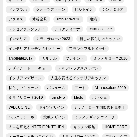
ドンブラハ
クォーツストーン
ビルトイン
シンク＆水栓
アクタス
水栓金具
ambiente2020
建築
メッセフランクフルト
アリアフィーナ
Milanosalone
インテリア
ミラノサローネ2023
新しい暮らしのキッチン
インテリアキッチンのセオリー
フランクフルトメッセ
ambiente2017
カルテル
プレゼント
ミラノサローネ2026
デザイナートトーキョー
アルフレックスジャパン
イタリアンデザイン
人生を変えるインテリアキッチン
私らしいキッチン
バスルーム
アート
Milanosalone2019
ミラノサローネ2019
amstyle
Miele
ボッシュ
VALCUCINE
ドイツデザイン
ミラノサローネ国際家具見本市
バルクッチーネ
北欧デザイン
ミラノデザインウィーク
人生を変えるINTERIORKITCHEN
キッチン収納
HOME CARE
トーヨーキッチンスタイル
ミラノサローネ2021
ブルトハウプ