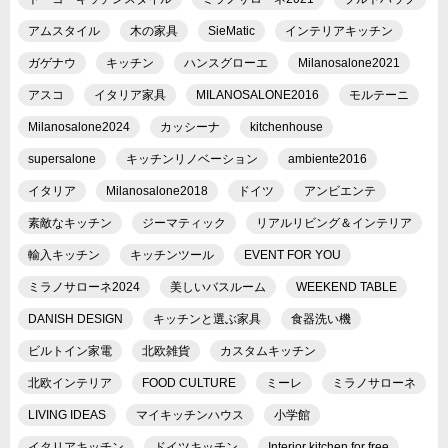
アムスタイル
木の家具
SieMatic
インテリアキッチン
ガゲナウ
キッチン
ハンスグローエ
Milanosalone2021
アスコ
イタリア家具
MILANOSALONE2016
モルテーニ
Milanosalone2024
カッシーナ
kitchenhouse
supersalone
キッチンリノベーション
ambiente2016
イタリア
Milanosalone2018
ドイツ
アンビエンテ
素敵なキッチン
ジーマティック
リアルリビング＆インテリア
輸入キッチン
キッチンツール
EVENT FOR YOU
ミラノサローネ2024
美しいバスルーム
WEEKEND TABLE
DANISH DESIGN
キッチンと選ぶ家具
食器洗い機
ビルトイン家電
北欧雑貨
カスタムキッチン
北欧インテリア
FOOD CULTURE
ミーレ
ミラノサローネ
LIVING IDEAS
マイキッチンハウス
小学館
イタリアキッチン
ドイツキッチン
Interior kitchen for free