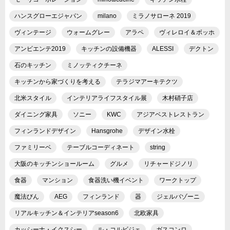
ハンスグローエジャパン
milano
ミラノサローネ 2019
ヴィンテージ
ウォームグレー
アラペ
ヴィレロイ＆ボッホ
アンビエンテ2019
キッチンの設備機器
ALESSI
デクトン
石のキッチン
ミノッティクチーネ
キッチンから家づくりを考える
テラジマアーキテクツ
北米スタイル
インテリアライフスタイル展
木村硝子店
ダイニング家具
ソニー
KWC
アジアベストレストラン
フィンランドデザイン
Hansgrohe
デザイン水栓
ファミリーベ
テーブルコーディネート
string
大阪のキッチンショールーム
グルメ
リチャードジノリ
食器
マンション
食器洗い機イベント
ワークトップ
魔法びん
AEG
フィンランド
器
ジェルバゾーニ
リアルキッチン＆インテリアseason6
北欧家具
カッシーナ・イクスシー
ル・コルビジェ
ガスコンロ