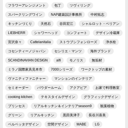
フラワーアレンジメント
包丁
ツヴィリング
スパークリングワイン
NAP建築設計事務所
中村拓志
キッチンづくり
天然石
谷田宏江
シャルロット・ペリアン
LIEBHERR
シャワーヘッド
コンフォート
デザイン冷蔵庫
宮沢奈々
Cattelanitalia
ストウブシフォンローズ
浄水栓
コセンティーノジャパン
セシリエ・マンツ
海外ブランド
SCANDINAVIAN DESIGN
alfi
モノリス
無垢材
ミラノ国際家具見本市
7000シリーズ
ワークトップの素材
ヴァニティファニチャー
マンションのインテリア
セミオーダー
パウダールーム
アクアピア
お家で料理教室
cooking kitchen
テキスタイルデザイン
グラフィックデザイン
プリンセス
リアルキッチン＆インテリアseason9
観葉植物
グリーン
リアルキッチン
黒田美津子
長谷川喜美
ベルベッタデザイン
空間デザイン
MABE
LG