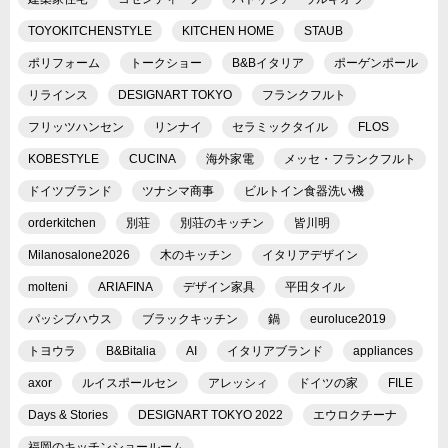
TOYOKITCHENSTYLE
KITCHEN HOME
STAUB
ポリフォーム
トークショー
B&Bイタリア
ポーゲンポール
リラインス
DESIGNART TOKYO
フランクフルト
フリッツハンセン
リンナイ
セラミックタイル
FLOS
KOBESTYLE
CUCINA
海外家電
メッセ・フランクフルト
ドイツブランド
ツナシマ商事
ビルトイン食器洗い機
orderkitchen
別荘
別荘のキッチン
皆川明
Milanosalone2026
木のキッチン
イタリアデザイン
molteni
ARIAFINA
デザイン家具
平田タイル
パッシブハウス
ブラックキッチン
鍋
euroluce2019
トヨウラ
B&Bitalia
AI
イタリアブランド
appliances
axor
ルイスポールセン
アレッシィ
ドイツの家
FILE
Days & Stories
DESIGNART TOKYO 2022
エウロクチーナ
福岡のキッチンショールーム