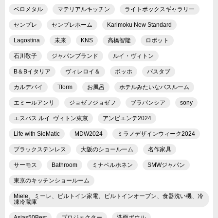
ベロメタル
マテリアルキッチン
ライトボックスギャラリー
センプレ
センプレホーム
Karimoku New Standard
Lagostina
未来
KNS
高橋智隆
ロボット
石川敬子
ジャパンブランド
ルイ・ヴィトン
B＆Bイタリア
ヴィレロイ＆
ボッホ
バスタブ
カルデバイ
Tform
お風呂
ホテルみたいなバスルーム
エミールアンリ
ジョゼフジョゼフ
ブラバンシア
sony
エスパス ルイ･ヴィトン東京
アンビエンテ2024
Life with SieMatic
MDW2024
ミラノデザインウィーク2024
ブラックステンレス
大阪のショールーム
名作家具
サーモス
Bathroom
ミナペルホネン
SMWジャパン
東京のキッチンショールーム
Miele、ミーレ、ビルトイン家電、ビルトインオーブン、食器洗い機、冷
凍冷蔵庫
Asias50Best
プロジェクター
洗面ボウル