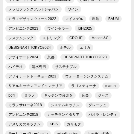
メッセフランクフルトジャパン
ワイン
ミラノデザインウィーク2022
マイスデル
料理
BAUM
アンビエンテ2023
ワインセラー
ISH2025
システムシンク
ストリング
GROHE
Molteni&C
DESIGNART TOKYO2024
ホテル
エリカ
デザイナート2024
京都
DESIGNART TOKYO 2023
ハイデオ
清水秀男
サステナブル
デザイナートトーキョー2023
ウォーターシンクシステム
リアルキッチンアンドインテリア
ラゴスティーナ
maruni
boffi
ミラノ
キッチンで音楽を
音楽
ジャズ
ミラノサローネ2018
システムキッチン
グレージュ
アンビエンテ2018
カッテランイタリア
パオラ・レンティ
アメリカのキッチン
KBIS
カリモク
モーリコーポレーション
minotticucine
キッチン水栓