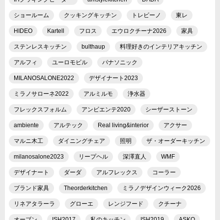
ショールーム
クッキングキッチン
トレビーノ
東レ
HIDEO
Kartell
フロス
エウロクチーナ2026
家具
ステンレスキッチン
bulthaup
料理好きのインテリアキッチン
アルフィ
ユーロモビル
パナソニック
MILANOSALONE2022
デザイナート2023
ミラノサローネ2022
アルミルモ
浄水器
フレックスフォルム
アンビエンテ2020
シーザーストーン
ambiente
アルテック
Real living&interior
アクサー
マルニ木工
ダイニングチェア
照明
ザ・オーダーキッチン
milanosalone2023
リープヘル
深澤直人
WMF
デザイナート
ダーダ
アルフレックス
コーラー
ブランド家具
Theorderkitchen
ミラノデザインウィーク2026
リネアタラーラ
グローエ
レンジフード
クチーナ
オーブン
ISH2017
私のキッチン
ISH2019
ASKO