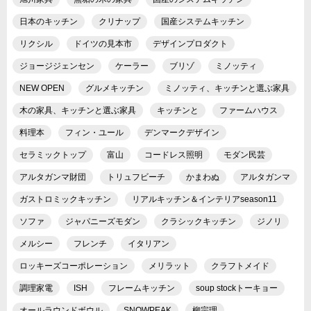
日本のキッチン
クリナップ
国産システムキッチン
リクシル
ドイツの見本市
デザインプロダクト
ジョージジェンセン
ケーラー
ブリゾ
ミノッティ
NEW OPEN
グルメキッチン
ミノッティ、キッチンと選ぶ家具
木の家具、キッチンと選ぶ家具
キッチンと
ファームハウス
料理本
フィン・ユール
デンマークデザイン
セラミックトップ
富山
コードレス照明
モダン民芸
アルタガンマ財団
トリュフビーチ
かまわぬ
アルタガンマ
ガストロミックキッチン
リアルキッチン＆インテリアseason11
ソファ
ジャパニーズモダン
クラシックキッチン
ジノリ
メルシー
フレンチ
イタリアン
ロッキーズコーポレーション
メリラット
クラフトメイド
調理家電
ISH
フレームキッチン
soup stockトーキョー
オールラウンドボウル
SNOWPEAK
柳宗理