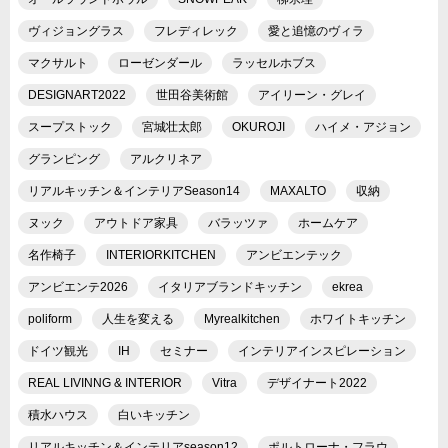
ヴィジョングラス
フレディレック
愛と追憶のヴィラ
マクサルト
ローゼンダール
ラッセルホブス
DESIGNART2022
世田谷美術館
アイリーン・グレイ
スープストック
宮城壮太郎
OKUROJI
ハイメ・アジョン
グランピング
アルクリネア
リアルキッチン＆インテリアSeason14
MAXALTO
収納
ヌック
アウトドア家具
バラッツァ
ホームケア
名作椅子
INTERIORKITCHEN
アンビエンテック
アンビエンテ2026
イタリアブランドキッチン
ekrea
poliform
人生を変える
Myrealkitchen
ホワイトキッチン
ドイツ観光
IH
セミナー
インテリアインスピレーション
REAL LIVINNG & INTERIOR
Vitra
デザイナート2022
積水ハウス
白いキッチン
リアルキッチン＆インテリアseason12
ポルトローナ・フラウ