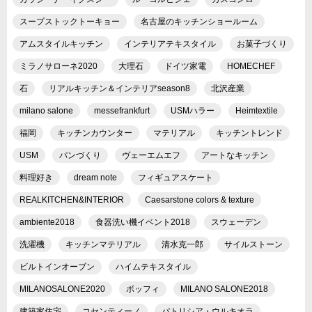
スープストックトーキョー
名古屋のキッチンショールーム
アムスタイルキッチン
インテリアテキスタイル
お菓子づくり
ミラノサローネ2020
大理石
ドイツ家電
HOMECHEF
石
リアルキッチン＆インテリアseason8
北沢産業
milano salone
messefrankfurt
USMハラー
Heimtextile
福岡
キッチンカウンター
マテリアル
キッチントレンド
USM
パンづくり
ヴェーエムエフ
アートなキッチン
料理好き
dream note
フィギュアスケート
REALKITCHEN&INTERIOR
Caesarstone colors & texture
ambiente2018
食器洗い機イベント2018
スウェーデン
洗濯機
キッチンマテリアル
清水克一郎
サイルストーン
ビルトインオーブン
ハイムテキスタイル
MILANOSALONE2020
ボッフィ
MILANO SALONE2018
建築家住宅
コセンティーノ
パトリシア・ウルキオラ