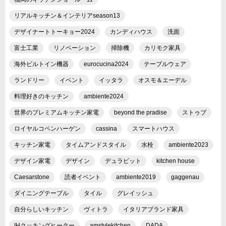
リアルキッチン＆インテリアseason13
デザイナートトーキョー2024
カンディハウス
洗面
富士工業
リノベーション
掃除機
カリモク家具
海外ビルトイン機器
eurocucina2024
テーブルウェア
ランドリー
イベント
イッタラ
オスモ＆エーデル
料理好きのキッチン
ambiente2024
世界のプレミアムキッチン家電
beyond the pradise
ストゥブ
ロイヤルコペンハーゲン
cassina
スマートハウス
キッチン家電
タイムアンドスタイル
水栓
ambiente2023
デザイン家電
デザイン
デュラビット
kitchen house
Caesarstone
読者イベント
ambiente2019
gaggenau
ダイニングテーブル
タイル
グレイッシュ
自分らしいキッチン
ヴィトラ
イタリアブランド家具
IHクッキングヒーター
amstylekitchen
DADA