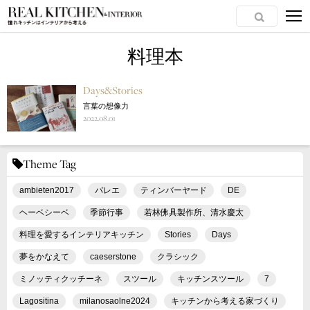
料理本
Days&Stories
言葉の想像力
2022.08.01
Theme Tag
ambieten2017
バレエ
ティンバーヤード
DE
ヘーベシーベ
季節行事
若林佛具製作所、清水慶太
料理を愛するインテリアキッチン
Stories
Days
夢をかなえて
caeserstone
クラシック
ミノッティクッチーネ
スツール
キッチンスツール
7
Lagositina
milanosaolne2024
キッチンから考える家づくり