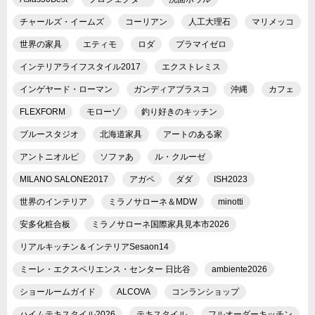
チャールズ・イームズ
コーリアン
人工大理石
マリメッコ
世界の家具
エティモ
ロダ
プラマイゼロ
インテリアライフスタイル2017
エクストレミス
インゲヤード・ローマン
ガンディアブラスコ
沖縄
カフェ
FLEXFORM
モローゾ
釣り好きのキッチン
ブルースタジオ
北海道家具
アートのある家
アントニオルピ
ソファあ
ル・クルーゼ
MILANO SALONE2017
アガペ
ダダ
ISH2023
世界のインテリア
ミラノサローネ＆MDW
minotti
安多化粧合板
ミラノサローネ国際家具見本市2026
リアルキッチン＆インテリアSesaon14
ミーレ・エクスペリエンス・センター 日比谷
ambiente2026
ショールームガイド
ALCOVA
コンランショップ
ハイムテキスタイル2026
テキスタイル
フルオーダーキッチン