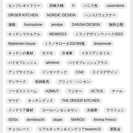
センプレギャラリー
高橋大輔
h
バニラ色
caserstone
ORDER KITCHEN
NORDIC DESIGN
ハンスJ.ウェグナー
連載
fuorisalone
amstye
DANSHI DESIGN
無料公開
キッチンマテルアル
MDW2023
ミラノデザインウィーク2023
Mykitchen house
ミラノサローネ2023特集
dreamnote
キッチンの素材
オスモ
冷凍庫
イタリアンタイル
バイオフレッシュ
allmilmo
バイオフレッシュプラス
アップサイクル
インターテック
Chiil
スイスデザイン
デンマーク
収納家具
フリッツ・ハンセン
ソーダストリーム
AZIMUT
フジオー
ACTUS
チール
サウナ
キッチングッズ
THE ORDER KITCHEN
インテリア建材
カールハンセン＆サン
冷蔵庫
ラウフェン
SDGs
dornbracht
alape
MAROU
Aroma Fresco
チョコレート
リアルキッチン＆インテリアseason10
展覧会