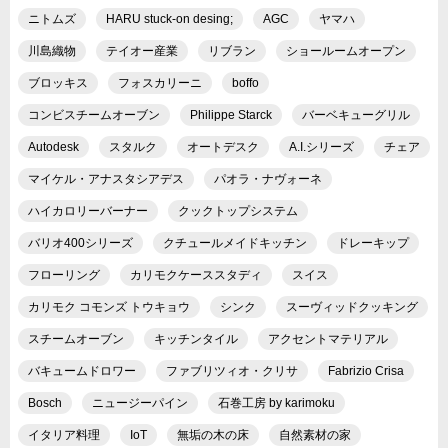
ニトムズ
HARU stuck-on desing;
AGC
ヤマハ
川島織物
テイオー産業
リブラン
ショールームオープン
ブロッキス
フォスカリーニ
boffo
コンビスチームオーブン
Philippe Starck
バーベキューグリル
Autodesk
スタルク
オートデスク
A.I.シリーズ
チェア
マイケル・アナスタシアデス
パオラ・ナヴォーネ
ハイカロリーバーナー
クックトップシステム
バリオ400シリーズ
クチュールメイドキッチン
ドレーキップ
フローリング
カリモクケーススタディ
スイス
カリモク コモンズ トウキョウ
シンク
スーヴィッドクッキング
スチームオーブン
キッチンタイル
アクセントマテリアル
バキュームドロワー
ファブリツィオ・クリサ
Fabrizio Crisa
Bosch
ニュージーパイン
石巻工房 by karimoku
イタリア料理
IoT
無垢の木の床
自然素材の家