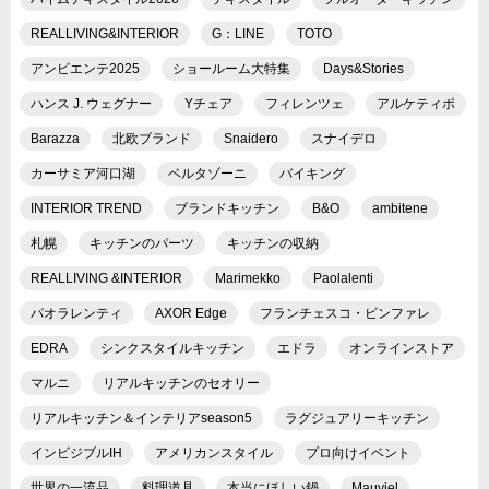
REALLIVING&INTERIOR
G：LINE
TOTO
アンビエンテ2025
ショールーム大特集
Days&Stories
ハンス J. ウェグナー
Yチェア
フィレンツェ
アルケティポ
Barazza
北欧ブランド
Snaidero
スナイデロ
カーサミア河口湖
ベルタゾーニ
バイキング
INTERIOR TREND
ブランドキッチン
B&O
ambitene
札幌
キッチンのパーツ
キッチンの収納
REALLIVING &INTERIOR
Marimekko
Paolalenti
パオラレンティ
AXOR Edge
フランチェスコ・ビンファレ
EDRA
シンクスタイルキッチン
エドラ
オンラインストア
マルニ
リアルキッチンのセオリー
リアルキッチン＆インテリアseason5
ラグジュアリーキッチン
インビジブルIH
アメリカンスタイル
プロ向けイベント
世界の一流品
料理道具
本当にほしい鍋
Mauviel