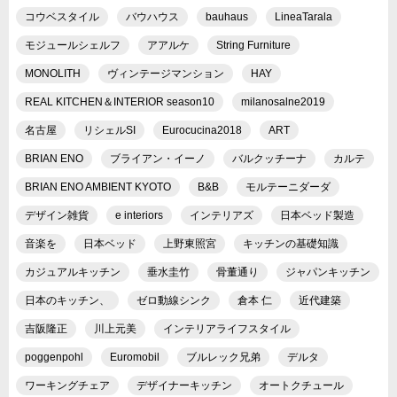
コウベスタイル
バウハウス
bauhaus
LineaTarala
モジュールシェルフ
アアルケ
String Furniture
MONOLITH
ヴィンテージマンション
HAY
REAL KITCHEN＆INTERIOR season10
milanosalne2019
名古屋
リシェルSI
Eurocucina2018
ART
BRIAN ENO
ブライアン・イーノ
バルクッチーナ
カルテ
BRIAN ENO AMBIENT KYOTO
B&B
モルテーニダーダ
デザイン雑貨
e interiors
インテリアズ
日本ベッド製造
音楽を
日本ベッド
上野東照宮
キッチンの基礎知識
カジュアルキッチン
垂水圭竹
骨董通り
ジャパンキッチン
日本のキッチン、
ゼロ動線シンク
倉本 仁
近代建築
吉阪隆正
川上元美
インテリアライフスタイル
poggenpohl
Euromobil
ブルレック兄弟
デルタ
ワーキングチェア
デザイナーキッチン
オートクチュール