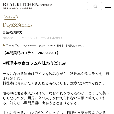
Collumn
Days&Stories
言葉の想像力
2022.08.01
キッチンジャーナリスト本間美紀
Theme Tag
Days＆Stories
グルメキッチン
料理本
本間美紀のコラム
【本間美紀のコラム 2022/08/01】
●料理本や食コラムを味わう楽しみ
一人になれる週末はワインを飲みながら、料理本や食コラムを１行
１行楽しむ。
料理本は写真がたくさんあるものよりも、文章だけの本が好き。
頭の中に著者本人が現れて、なぜそれをつくるのか、どうして美味
しくなるのか。厨房に立つ人しか伝えられない言葉で教えてくれ
る。知らない専門用語に出会うとどきりとする。
手元に食べるおつまみがなくなっても、料理の文章を読んでいる