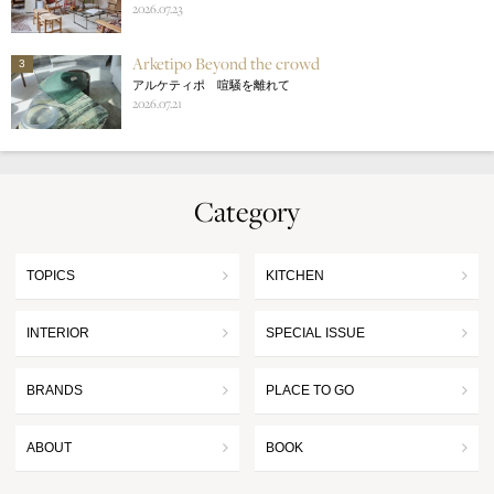
2026.07.23
Arketipo Beyond the crowd
3
アルケティポ 喧騒を離れて
2026.07.21
Category
TOPICS
KITCHEN
INTERIOR
SPECIAL ISSUE
BRANDS
PLACE TO GO
ABOUT
BOOK