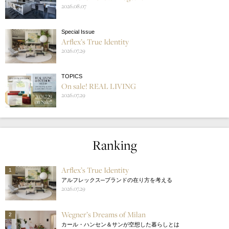
2026.08.07
Special Issue
Arflex’s True Identity
2026.07.29
TOPICS
On sale! REAL LIVING
2026.07.29
Ranking
Arflex’s True Identity
1
アルフレックス─ブランドの在り方を考える
2026.07.29
Wegner’s Dreams of Milan
2
カール・ハンセン＆サンが空想した暮らしとは