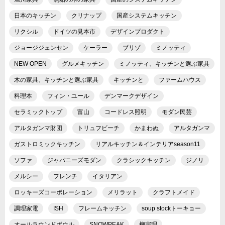
日本のキッチン
クリナップ
国産システムキッチン
リクシル
ドイツの見本市
デザインプロダクト
ジョージジェンセン
ケーラー
ブリゾ
ミノッティ
NEW OPEN
グルメキッチン
ミノッティ、キッチンと選ぶ家具
木の家具、キッチンと選ぶ家具
キッチンと
ファームハウス
料理本
フィン・ユール
デンマークデザイン
セラミックトップ
富山
コードレス照明
モダン民芸
アルタガンマ財団
トリュフビーチ
かまわぬ
アルタガンマ
ガストロミックキッチン
リアルキッチン＆インテリアseason11
ソファ
ジャパニーズモダン
クラシックキッチン
ジノリ
メルシー
フレンチ
イタリアン
ロッキーズコーポレーション
メリラット
クラフトメイド
調理家電
ISH
フレームキッチン
soup stockトーキョー
オールラウンドボウル
SNOWPEAK
柳宗理