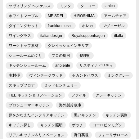
ツヴィリング ヘンケルス
ミンタ
タニコー
tanico
ホワイトマーブル
MEISDEL
HIROSHIMA
アームチェア
ダイニングセット
frankfurtmesse
ホレカ
ツヴィーゼル
ワイングラス
italiandesign
Royalcoppenhagen
ittalla
ワークトップ素材
グレイッシュインテリア
ショールームめぐり
プロの厨房
整理術
キッチンショールーム
anbiente
サスティナビリティ
南村弾
ヴィンテージウッド
セカンドハウス
ミンクグレー
スキップフロア
ミッドセンチュリー
FILE キッチン＆リノベーション
ファイル
グレーキッチン
プロシューマーキッチン
海外製冷蔵庫
夢をかなえたインテリアキッチン
黒いキッチン
キッチン実例
キッチン探し
キッチン照明
ボッチ
ヨーロピンモダン
リアルキッチン＆リノベーション
野口英世
フォーリサローネ