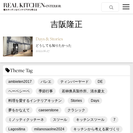
吉阪隆正
Days & Stories
どうしても知りたかった
2022.06.27
Theme Tag
ambieten2017
バレエ
ティンバーヤード
DE
ヘーベシーベ
季節行事
若林佛具製作所、清水慶太
料理を愛するインテリアキッチン
Stories
Days
夢をかなえて
caeserstone
クラシック
ミノッティクッチーネ
スツール
キッチンスツール
7
Lagositina
milanosaolne2024
キッチンから考える家づくり