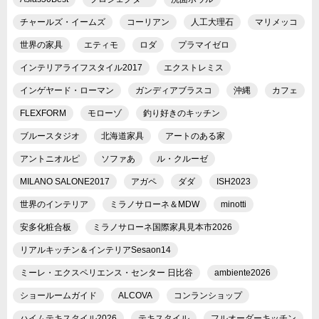
チャールズ・イームズ
コーリアン
人工大理石
マリメッコ
世界の家具
エティモ
ロダ
プラマイゼロ
インテリアライフスタイル2017
エクストレミス
インゲヤード・ローマン
ガンディアブラスコ
沖縄
カフェ
FLEXFORM
モローゾ
釣り好きのキッチン
ブルースタジオ
北海道家具
アートのある家
アントニオルピ
ソファあ
ル・クルーゼ
MILANO SALONE2017
アガペ
ダダ
ISH2023
世界のインテリア
ミラノサローネ＆MDW
minotti
安多化粧合板
ミラノサローネ国際家具見本市2026
リアルキッチン＆インテリアSesaon14
ミーレ・エクスペリエンス・センター 日比谷
ambiente2026
ショールームガイド
ALCOVA
コンランショップ
ハイムテキスタイル2026
テキスタイル
フルオーダーキッチン