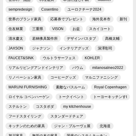
sempredesign
Cosentino
ユーロクチーナ2024
世界のブランド家具
応募券でプレゼント
海外見本市
新刊
住友林業
三重県
VISON
お盆
スカイコート
清水慶太
若林佛具製作所
デザインバスタブ
髙橋太輔
JAXSON
ジャクソン
インテリアグッズ
深澤彰司
FAUCET&SINK
ウルトラサーフェス
KOHLER
リアルリビングアンドインテリア
バウム
milanosalneo2022
リノベーション家具
コーヒーグッズ
マルニファニシング
MARUNI FURNISHING
素敵なバスルーム
Royal Copenhagen
ロイヤル コペンハーゲン
トークイベント
トーヨーキッチンすt
ステルトン
コスタボダ
my kitchenhouse
フードスタイリング
スタンダードチェア
キッチンのための家具
ジャン・プルーヴェ展
北海道
旭川家具
無垢の木の家具
国産のシステムキッチン