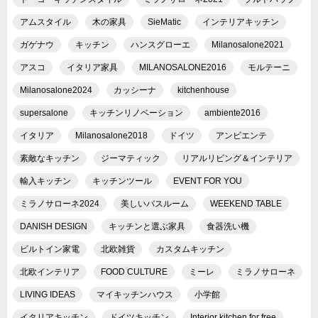
アムスタイル
木の家具
SieMatic
インテリアキッチン
ガゲナウ
キッチン
ハンスグローエ
Milanosalone2021
アスコ
イタリア家具
MILANOSALONE2016
モルテーニ
Milanosalone2024
カッシーナ
kitchenhouse
supersalone
キッチンリノベーション
ambiente2016
イタリア
Milanosalone2018
ドイツ
アンビエンテ
素敵なキッチン
ジーマティック
リアルリビング＆インテリア
輸入キッチン
キッチンツール
EVENT FOR YOU
ミラノサローネ2024
美しいバスルーム
WEEKEND TABLE
DANISH DESIGN
キッチンと選ぶ家具
食器洗い機
ビルトイン家電
北欧雑貨
カスタムキッチン
北欧インテリア
FOOD CULTURE
ミーレ
ミラノサローネ
LIVING IDEAS
マイキッチンハウス
小学館
イタリアキッチン
ドイツキッチン
Interior kitchen for free