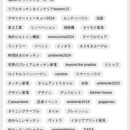
リアルキッチン＆インテリアseason13
デザイナートトーキョー2024
カンディハウス
洗面
富士工業
リノベーション
掃除機
カリモク家具
海外ビルトイン機器
eurocucina2024
テーブルウェア
ランドリー
イベント
イッタラ
オスモ＆エーデル
料理好きのキッチン
ambiente2024
世界のプレミアムキッチン家電
beyond the pradise
ストゥブ
ロイヤルコペンハーゲン
cassina
スマートハウス
キッチン家電
タイムアンドスタイル
水栓
ambiente2023
デザイン家電
デザイン
デュラビット
kitchen house
Caesarstone
読者イベント
ambiente2019
gaggenau
ダイニングテーブル
タイル
グレイッシュ
自分らしいキッチン
ヴィトラ
イタリアブランド家具
IHクッキングヒーター
amstylekitchen
DADA