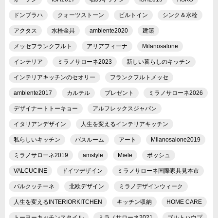
ドンブラハ
クォーツストーン
ビルトイン
シンク＆水栓
アクタス
水栓金具
ambiente2020
建築
メッセフランクフルト
アリアフィーナ
Milanosalone
インテリア
ミラノサローネ2023
新しい暮らしのキッチン
インテリアキッチンのセオリー
フランクフルトメッセ
ambiente2017
カルテル
プレゼント
ミラノサローネ2026
デザイナートトーキョー
アルフレックスジャパン
イタリアンデザイン
人生を変えるインテリアキッチン
私らしいキッチン
バスルーム
アート
Milanosalone2019
ミラノサローネ2019
amstyle
Miele
ボッシュ
VALCUCINE
ドイツデザイン
ミラノサローネ国際家具見本市
バルクッチーネ
北欧デザイン
ミラノデザインウィーク
人生を変えるINTERIORKITCHEN
キッチン収納
HOME CARE
トーヨーキッチンスタイル
ミラノサローネ2021
ブルトハウプ