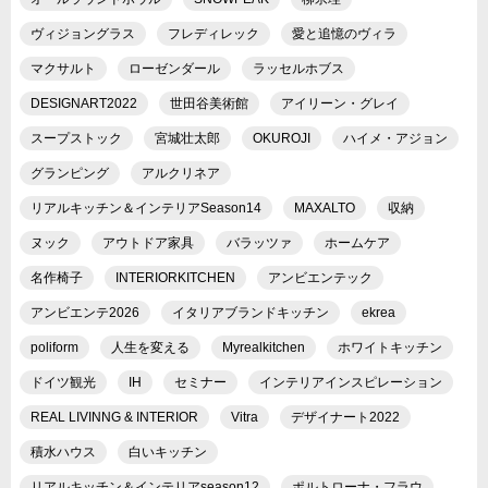
ヴィジョングラス
フレディレック
愛と追憶のヴィラ
マクサルト
ローゼンダール
ラッセルホブス
DESIGNART2022
世田谷美術館
アイリーン・グレイ
スープストック
宮城壮太郎
OKUROJI
ハイメ・アジョン
グランピング
アルクリネア
リアルキッチン＆インテリアSeason14
MAXALTO
収納
ヌック
アウトドア家具
バラッツァ
ホームケア
名作椅子
INTERIORKITCHEN
アンビエンテック
アンビエンテ2026
イタリアブランドキッチン
ekrea
poliform
人生を変える
Myrealkitchen
ホワイトキッチン
ドイツ観光
IH
セミナー
インテリアインスピレーション
REAL LIVINNG & INTERIOR
Vitra
デザイナート2022
積水ハウス
白いキッチン
リアルキッチン＆インテリアseason12
ポルトローナ・フラウ