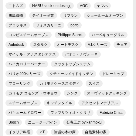
ニトムズ
HARU stuck-on desing;
AGC
ヤマハ
川島織物
テイオー産業
リブラン
ショールームオープン
ブロッキス
フォスカリーニ
boffo
コンビスチームオーブン
Philippe Starck
バーベキューグリル
Autodesk
スタルク
オートデスク
A.I.シリーズ
チェア
マイケル・アナスタシアデス
パオラ・ナヴォーネ
ハイカロリーバーナー
クックトップシステム
バリオ400シリーズ
クチュールメイドキッチン
ドレーキップ
フローリング
カリモクケーススタディ
スイス
カリモク コモンズ トウキョウ
シンク
スーヴィッドクッキング
スチームオーブン
キッチンタイル
アクセントマテリアル
バキュームドロワー
ファブリツィオ・クリサ
Fabrizio Crisa
Bosch
ニュージーパイン
石巻工房 by karimoku
イタリア料理
IoT
無垢の木の床
自然素材の家