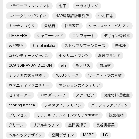
フラワーアレンジメント
包丁
ツヴィリング
スパークリングワイン
NAP建築設計事務所
中村拓志
キッチンづくり
天然石
谷田宏江
シャルロット・ペリアン
LIEBHERR
シャワーヘッド
コンフォート
デザイン冷蔵庫
宮沢奈々
Cattelanitalia
ストウブシフォンローズ
浄水栓
コセンティーノジャパン
セシリエ・マンツ
海外ブランド
SCANDINAVIAN DESIGN
alfi
モノリス
無垢材
ミラノ国際家具見本市
7000シリーズ
ワークトップの素材
ヴァニティファニチャー
マンションのインテリア
セミオーダー
パウダールーム
アクアピア
お家で料理教室
cooking kitchen
テキスタイルデザイン
グラフィックデザイン
プリンセス
リアルキッチン＆インテリアseason9
観葉植物
グリーン
リアルキッチン
黒田美津子
長谷川喜美
ベルベッタデザイン
空間デザイン
MABE
LG