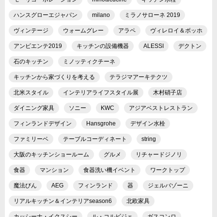
ハンスグローエジャパン
milano
ミラノサローネ 2019
ヴィンテージ
ウォームグレー
アラペ
ヴィレロイ＆ボッホ
アンビエンテ2019
キッチンの設備機器
ALESSI
デクトン
石のキッチン
ミノッティクチーネ
キッチンから家づくりを考える
テラジマアーキテクツ
北米スタイル
インテリアライフスタイル展
木村硝子店
ダイニング家具
ソニー
KWC
アジアベストレストラン
フィンランドデザイン
Hansgrohe
デザイン水栓
ファミリーベ
テーブルコーディネート
string
大阪のキッチンショールーム
グルメ
リチャードジノリ
食器
マンション
食器洗い機イベント
ワークトップ
魔法びん
AEG
フィンランド
器
ジェルバゾーニ
リアルキッチン＆インテリアseason6
北欧家具
カッシーナ・イクスシー
ル・コルビジェ
ガスコンロ