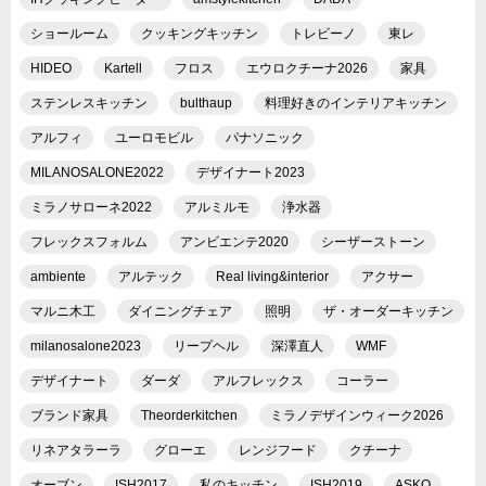
ショールーム
クッキングキッチン
トレビーノ
東レ
HIDEO
Kartell
フロス
エウロクチーナ2026
家具
ステンレスキッチン
bulthaup
料理好きのインテリアキッチン
アルフィ
ユーロモビル
パナソニック
MILANOSALONE2022
デザイナート2023
ミラノサローネ2022
アルミルモ
浄水器
フレックスフォルム
アンビエンテ2020
シーザーストーン
ambiente
アルテック
Real living&interior
アクサー
マルニ木工
ダイニングチェア
照明
ザ・オーダーキッチン
milanosalone2023
リープヘル
深澤直人
WMF
デザイナート
ダーダ
アルフレックス
コーラー
ブランド家具
Theorderkitchen
ミラノデザインウィーク2026
リネアタラーラ
グローエ
レンジフード
クチーナ
オーブン
ISH2017
私のキッチン
ISH2019
ASKO