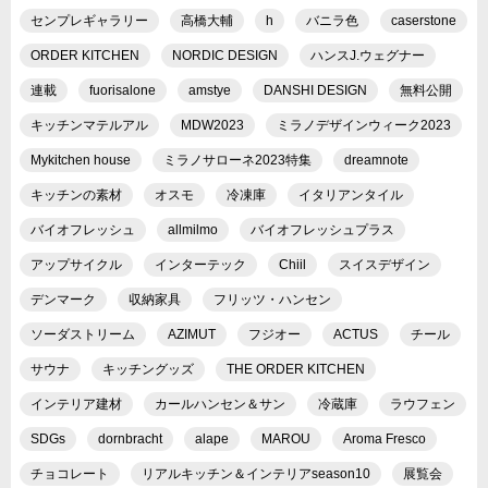
センプレギャラリー
高橋大輔
h
バニラ色
caserstone
ORDER KITCHEN
NORDIC DESIGN
ハンスJ.ウェグナー
連載
fuorisalone
amstye
DANSHI DESIGN
無料公開
キッチンマテルアル
MDW2023
ミラノデザインウィーク2023
Mykitchen house
ミラノサローネ2023特集
dreamnote
キッチンの素材
オスモ
冷凍庫
イタリアンタイル
バイオフレッシュ
allmilmo
バイオフレッシュプラス
アップサイクル
インターテック
Chiil
スイスデザイン
デンマーク
収納家具
フリッツ・ハンセン
ソーダストリーム
AZIMUT
フジオー
ACTUS
チール
サウナ
キッチングッズ
THE ORDER KITCHEN
インテリア建材
カールハンセン＆サン
冷蔵庫
ラウフェン
SDGs
dornbracht
alape
MAROU
Aroma Fresco
チョコレート
リアルキッチン＆インテリアseason10
展覧会