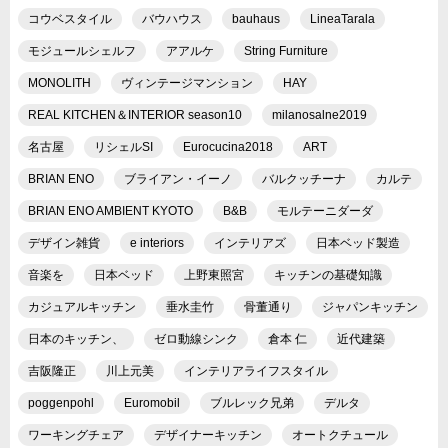
コウベスタイル
バウハウス
bauhaus
LineaTarala
モジュールシェルフ
アアルケ
String Furniture
MONOLITH
ヴィンテージマンション
HAY
REAL KITCHEN＆INTERIOR season10
milanosalne2019
名古屋
リシェルSI
Eurocucina2018
ART
BRIAN ENO
ブライアン・イーノ
バルクッチーナ
カルテ
BRIAN ENO AMBIENT KYOTO
B&B
モルテーニダーダ
デザイン雑貨
e interiors
インテリアズ
日本ベッド製造
音楽を
日本ベッド
上野東照宮
キッチンの基礎知識
カジュアルキッチン
垂水圭竹
骨董通り
ジャパンキッチン
日本のキッチン、
ゼロ動線シンク
倉本 仁
近代建築
吉阪隆正
川上元美
インテリアライフスタイル
poggenpohl
Euromobil
ブルレック兄弟
デルタ
ワーキングチェア
デザイナーキッチン
オートクチュール