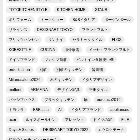
TOYOKITCHENSTYLE
KITCHEN HOME
STAUB
ポリフォーム
トークショー
B&Bイタリア
ポーゲンポール
リラインス
DESIGNART TOKYO
フランクフルト
フリッツハンセン
リンナイ
セラミックタイル
FLOS
KOBESTYLE
CUCINA
海外家電
メッセ・フランクフルト
ドイツブランド
ツナシマ商事
ビルトイン食器洗い機
orderkitchen
別荘
別荘のキッチン
皆川明
Milanosalone2026
木のキッチン
イタリアデザイン
molteni
ARIAFINA
デザイン家具
平田タイル
パッシブハウス
ブラックキッチン
鍋
euroluce2019
トヨウラ
B&Bitalia
AI
イタリアブランド
appliances
axor
ルイスポールセン
アレッシィ
ドイツの家
FILE
Days & Stories
DESIGNART TOKYO 2022
エウロクチーナ
福岡のキッチンショールーム