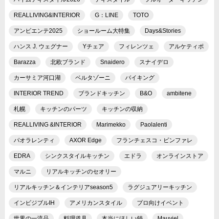
REALLIVING&INTERIOR
G：LINE
TOTO
アンビエンテ2025
ショールーム大特集
Days&Stories
ハンス J. ウェグナー
Yチェア
フィレンツェ
アルケティポ
Barazza
北欧ブランド
Snaidero
スナイデロ
カーサミア河口湖
ベルタゾーニ
バイキング
INTERIOR TREND
ブランドキッチン
B&O
ambitene
札幌
キッチンのパーツ
キッチンの収納
REALLIVING &INTERIOR
Marimekko
Paolalenti
パオラレンティ
AXOR Edge
フランチェスコ・ビンファレ
EDRA
シンクスタイルキッチン
エドラ
オンラインストア
マルニ
リアルキッチンのセオリー
リアルキッチン＆インテリアseason5
ラグジュアリーキッチン
インビジブルIH
アメリカンスタイル
プロ向けイベント
世界の一流品
料理道具
本当にほしい鍋
Mauviel