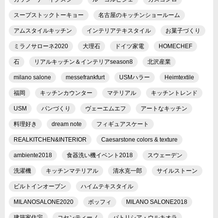
スープストックトーキョー
名古屋のキッチンショールーム
アムスタイルキッチン
インテリアテキスタイル
お菓子づくり
ミラノサローネ2020
大理石
ドイツ家電
HOMECHEF
石
リアルキッチン＆インテリアseason8
北沢産業
milano salone
messefrankfurt
USMハラー
Heimtextile
福岡
キッチンカウンター
マテリアル
キッチントレンド
USM
パンづくり
ヴェーエムエフ
アートなキッチン
料理好き
dream note
フィギュアスケート
REALKITCHEN&INTERIOR
Caesarstone colors & texture
ambiente2018
食器洗い機イベント2018
スウェーデン
洗濯機
キッチンマテリアル
清水克一郎
サイルストーン
ビルトインオーブン
ハイムテキスタイル
MILANOSALONE2020
ボッフィ
MILANO SALONE2018
建築家住宅
コセンティーノ
パトリシア・ウルキオラ