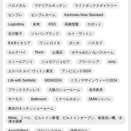
ベロメタル
マテリアルキッチン
ライトボックスギャラリー
センプレ
センプレホーム
Karimoku New Standard
Lagostina
未来
KNS
高橋智隆
ロボット
石川敬子
ジャパンブランド
ルイ・ヴィトン
B＆Bイタリア
ヴィレロイ＆
ボッホ
バスタブ
カルデバイ
Tform
お風呂
ホテルみたいなバスルーム
エミールアンリ
ジョゼフジョゼフ
ブラバンシア
sony
エスパス ルイ･ヴィトン東京
アンビエンテ2024
Life with SieMatic
MDW2024
ミラノデザインウィーク2024
ブラックステンレス
大阪のショールーム
名作家具
サーモス
Bathroom
ミナペルホネン
SMWジャパン
東京のキッチンショールーム
Miele、ミーレ、ビルトイン家電、ビルトインオーブン、食器洗い機、冷
凍冷蔵庫
Asias50Best
プロジェクター
洗面ボウル