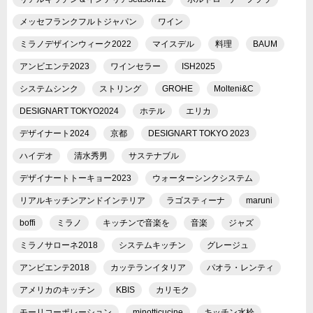
メッセフランクフルトジャパン
ワイン
ミラノデザインウィーク2022
マイスデル
料理
BAUM
アンビエンテ2023
ワインセラー
ISH2025
システムシンク
ストリング
GROHE
Molteni&C
DESIGNART TOKYO2024
ホテル
エリカ
デザイナート2024
京都
DESIGNART TOKYO 2023
ハイデオ
清水秀男
サステナブル
デザイナートトーキョー2023
ウォーターシンクシステム
リアルキッチンアンドインテリア
ラゴスティーナ
maruni
boffi
ミラノ
キッチンで音楽を
音楽
ジャズ
ミラノサローネ2018
システムキッチン
グレージュ
アンビエンテ2018
カッテランイタリア
パオラ・レンティ
アメリカのキッチン
KBIS
カリモク
モーリコーポレーション
minotticucine
キッチン水栓