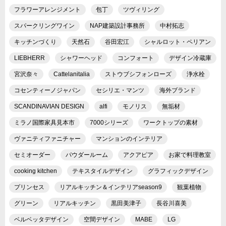
フラワーアレンジメント
包丁
ツヴィリング
スパークリングワイン
NAP建築設計事務所
中村拓志
キッチンづくり
天然石
谷田宏江
シャルロット・ペリアン
LIEBHERR
シャワーヘッド
コンフォート
デザイン冷蔵庫
宮沢奈々
Cattelanitalia
ストウブシフォンローズ
浄水栓
コセンティーノジャパン
セシリエ・マンツ
海外ブランド
SCANDINAVIAN DESIGN
alfi
モノリス
無垢材
ミラノ国際家具見本市
7000シリーズ
ワークトップの素材
ヴァニティファニチャー
マンションのインテリア
セミオーダー
パウダールーム
アクアピア
お家で料理教室
cooking kitchen
テキスタイルデザイン
グラフィックデザイン
プリンセス
リアルキッチン＆インテリアseason9
観葉植物
グリーン
リアルキッチン
黒田美津子
長谷川喜美
ベルベッタデザイン
空間デザイン
MABE
LG