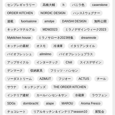
センプレギャラリー
高橋大輔
h
バニラ色
caserstone
ORDER KITCHEN
NORDIC DESIGN
ハンスJ.ウェグナー
連載
fuorisalone
amstye
DANSHI DESIGN
無料公開
キッチンマテルアル
MDW2023
ミラノデザインウィーク2023
Mykitchen house
ミラノサローネ2023特集
dreamnote
キッチンの素材
オスモ
冷凍庫
イタリアンタイル
バイオフレッシュ
allmilmo
バイオフレッシュプラス
アップサイクル
インターテック
Chiil
スイスデザイン
デンマーク
収納家具
フリッツ・ハンセン
ソーダストリーム
AZIMUT
フジオー
ACTUS
チール
サウナ
キッチングッズ
THE ORDER KITCHEN
インテリア建材
カールハンセン＆サン
冷蔵庫
ラウフェン
SDGs
dornbracht
alape
MAROU
Aroma Fresco
チョコレート
リアルキッチン＆インテリアseason10
展覧会