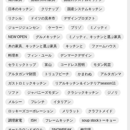
日本のキッチン
クリナップ
国産システムキッチン
リクシル
ドイツの見本市
デザインプロダクト
ジョージジェンセン
ケーラー
ブリゾ
ミノッティ
NEW OPEN
グルメキッチン
ミノッティ、キッチンと選ぶ家具
木の家具、キッチンと選ぶ家具
キッチンと
ファームハウス
料理本
フィン・ユール
デンマークデザイン
セラミックトップ
富山
コードレス照明
モダン民芸
アルタガンマ財団
トリュフビーチ
かまわぬ
アルタガンマ
ガストロミックキッチン
リアルキッチン＆インテリアseason11
ソファ
ジャパニーズモダン
クラシックキッチン
ジノリ
メルシー
フレンチ
イタリアン
ロッキーズコーポレーション
メリラット
クラフトメイド
調理家電
ISH
フレームキッチン
soup stockトーキョー
オールラウンドボウル
SNOWPEAK
柳宗理