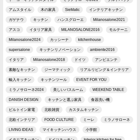
アムスタイル
木の家具
SieMatic
インテリアキッチン
ガゲナウ
キッチン
ハンスグローエ
Milanosalone2021
アスコ
イタリア家具
MILANOSALONE2016
モルテーニ
Milanosalone2024
カッシーナ
kitchenhouse
supersalone
キッチンリノベーション
ambiente2016
イタリア
Milanosalone2018
ドイツ
アンビエンテ
素敵なキッチン
ジーマティック
リアルリビング＆インテリア
輸入キッチン
キッチンツール
EVENT FOR YOU
ミラノサローネ2024
美しいバスルーム
WEEKEND TABLE
DANISH DESIGN
キッチンと選ぶ家具
食器洗い機
ビルトイン家電
北欧雑貨
カスタムキッチン
北欧インテリア
FOOD CULTURE
ミーレ
ミラノサローネ
LIVING IDEAS
マイキッチンハウス
小学館
イタリアキッチン
ドイツキッチン
Interior kitchen for free