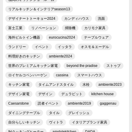
リアルキッチン＆インテリアseason13
デザイナートトーキョー2024
カンディハウス
洗面
富士工業
リノベーション
掃除機
カリモク家具
海外ビルトイン機器
eurocucina2024
テーブルウェア
ランドリー
イベント
イッタラ
オスモ＆エーデル
料理好きのキッチン
ambiente2024
世界のプレミアムキッチン家電
beyond the pradise
ストゥブ
ロイヤルコペンハーゲン
cassina
スマートハウス
キッチン家電
タイムアンドスタイル
水栓
ambiente2023
デザイン家電
デザイン
デュラビット
kitchen house
Caesarstone
読者イベント
ambiente2019
gaggenau
ダイニングテーブル
タイル
グレイッシュ
自分らしいキッチン
ヴィトラ
イタリアブランド家具
IHクッキングヒーター
amstylekitchen
DADA