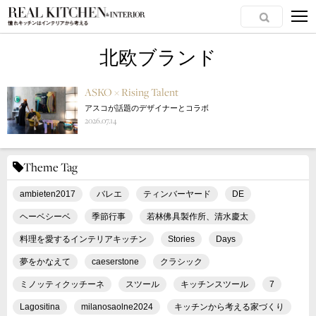
北欧ブランド
ASKO × Rising Talent
アスコが話題のデザイナーとコラボ
2026.07.14
Theme Tag
ambieten2017
バレエ
ティンバーヤード
DE
ヘーベシーベ
季節行事
若林佛具製作所、清水慶太
料理を愛するインテリアキッチン
Stories
Days
夢をかなえて
caeserstone
クラシック
ミノッティクッチーネ
スツール
キッチンスツール
7
Lagositina
milanosaolne2024
キッチンから考える家づくり