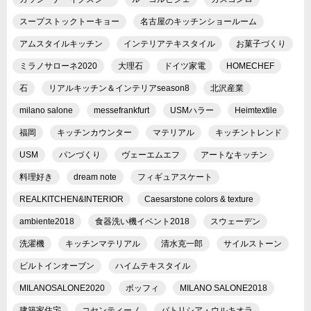
スープストックトーキョー
名古屋のキッチンショールーム
アムスタイルキッチン
インテリアテキスタイル
お菓子づくり
ミラノサローネ2020
大理石
ドイツ家電
HOMECHEF
石
リアルキッチン＆インテリアseason8
北沢産業
milano salone
messefrankfurt
USMハラー
Heimtextile
福岡
キッチンカウンター
マテリアル
キッチントレンド
USM
パンづくり
ヴェーエムエフ
アートなキッチン
料理好き
dream note
フィギュアスケート
REALKITCHEN&INTERIOR
Caesarstone colors & texture
ambiente2018
食器洗い機イベント2018
スウェーデン
洗濯機
キッチンマテリアル
清水克一郎
サイルストーン
ビルトインオーブン
ハイムテキスタイル
MILANOSALONE2020
ボッフィ
MILANO SALONE2018
建築家住宅
コセンティーノ
パトリシア・ウルキオラ