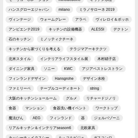
ハンスグローエジャパン
milano
ミラノサローネ 2019
ヴィンテージ
ウォームグレー
アラペ
ヴィレロイ＆ボッホ
アンビエンテ2019
キッチンの設備機器
ALESSI
デクトン
石のキッチン
ミノッティクチーネ
キッチンから家づくりを考える
テラジマアーキテクツ
北米スタイル
インテリアライフスタイル展
木村硝子店
ダイニング家具
ソニー
KWC
アジアベストレストラン
フィンランドデザイン
Hansgrohe
デザイン水栓
ファミリーベ
テーブルコーディネート
string
大阪のキッチンショールーム
グルメ
リチャードジノリ
食器
マンション
食器洗い機イベント
ワークトップ
魔法びん
AEG
フィンランド
器
ジェルバゾーニ
リアルキッチン＆インテリアseason6
北欧家具
カッシーナ・イクスシー
ル・コルビジェ
ガスコンロ