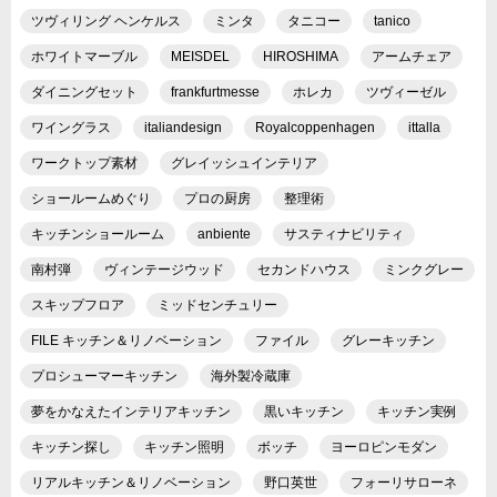
ツヴィリング ヘンケルス
ミンタ
タニコー
tanico
ホワイトマーブル
MEISDEL
HIROSHIMA
アームチェア
ダイニングセット
frankfurtmesse
ホレカ
ツヴィーゼル
ワイングラス
italiandesign
Royalcoppenhagen
ittalla
ワークトップ素材
グレイッシュインテリア
ショールームめぐり
プロの厨房
整理術
キッチンショールーム
anbiente
サスティナビリティ
南村弾
ヴィンテージウッド
セカンドハウス
ミンクグレー
スキップフロア
ミッドセンチュリー
FILE キッチン＆リノベーション
ファイル
グレーキッチン
プロシューマーキッチン
海外製冷蔵庫
夢をかなえたインテリアキッチン
黒いキッチン
キッチン実例
キッチン探し
キッチン照明
ボッチ
ヨーロピンモダン
リアルキッチン＆リノベーション
野口英世
フォーリサローネ