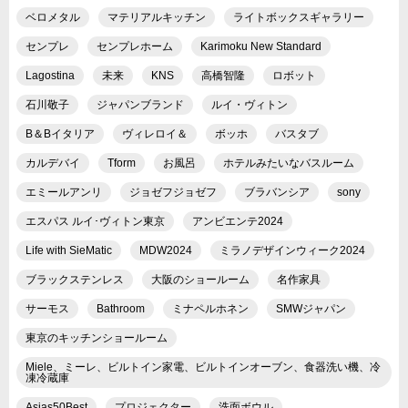
ベロメタル
マテリアルキッチン
ライトボックスギャラリー
センプレ
センプレホーム
Karimoku New Standard
Lagostina
未来
KNS
高橋智隆
ロボット
石川敬子
ジャパンブランド
ルイ・ヴィトン
B＆Bイタリア
ヴィレロイ＆
ボッホ
バスタブ
カルデバイ
Tform
お風呂
ホテルみたいなバスルーム
エミールアンリ
ジョゼフジョゼフ
ブラバンシア
sony
エスパス ルイ･ヴィトン東京
アンビエンテ2024
Life with SieMatic
MDW2024
ミラノデザインウィーク2024
ブラックステンレス
大阪のショールーム
名作家具
サーモス
Bathroom
ミナペルホネン
SMWジャパン
東京のキッチンショールーム
Miele、ミーレ、ビルトイン家電、ビルトインオーブン、食器洗い機、冷
凍冷蔵庫
Asias50Best
プロジェクター
洗面ボウル