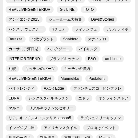
REALLIVING&INTERIOR
G：LINE
TOTO
アンビエンテ2025
ショールーム大特集
Days&Stories
ハンス J. ウェグナー
Yチェア
フィレンツェ
アルケティポ
Barazza
北欧ブランド
Snaidero
スナイデロ
カーサミア河口湖
ベルタゾーニ
バイキング
INTERIOR TREND
ブランドキッチン
B&O
ambitene
札幌
キッチンのパーツ
キッチンの収納
REALLIVING &INTERIOR
Marimekko
Paolalenti
パオラレンティ
AXOR Edge
フランチェスコ・ビンファレ
EDRA
シンクスタイルキッチン
エドラ
オンラインストア
マルニ
リアルキッチンのセオリー
リアルキッチン＆インテリアseason5
ラグジュアリーキッチン
インビジブルIH
アメリカンスタイル
プロ向けイベント
世界の一流品
料理道具
本当にほしい鍋
Mauviel