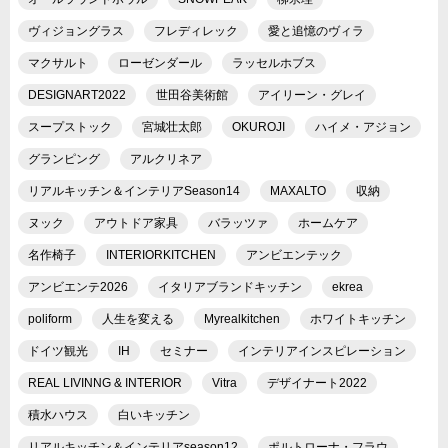
ヴィジョングラス
フレディレック
愛と追憶のヴィラ
マクサルト
ローゼンダール
ラッセルホブス
DESIGNART2022
世田谷美術館
アイリーン・グレイ
スープストック
宮城壮太郎
OKUROJI
ハイメ・アジョン
グランピング
アルクリネア
リアルキッチン＆インテリアSeason14
MAXALTO
収納
ヌック
アウトドア家具
バラッツァ
ホームケア
名作椅子
INTERIORKITCHEN
アンビエンテック
アンビエンテ2026
イタリアブランドキッチン
ekrea
poliform
人生を変える
Myrealkitchen
ホワイトキッチン
ドイツ観光
IH
セミナー
インテリアインスピレーション
REAL LIVINNG & INTERIOR
Vitra
デザイナート2022
積水ハウス
白いキッチン
リアルキッチン＆インテリアseason12
ポルトローナ・フラウ