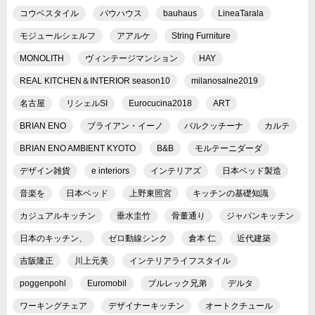
コウベスタイル
バウハウス
bauhaus
LineaTarala
モジュールシェルフ
アアルケ
String Furniture
MONOLITH
ヴィンテージマンション
HAY
REAL KITCHEN＆INTERIOR season10
milanosalne2019
名古屋
リシェルSI
Eurocucina2018
ART
BRIAN ENO
ブライアン・イーノ
バルクッチーナ
カルテ
BRIAN ENO AMBIENT KYOTO
B&B
モルテーニダーダ
デザイン雑貨
e interiors
インテリアズ
日本ベッド製造
音楽を
日本ベッド
上野東照宮
キッチンの基礎知識
カジュアルキッチン
垂水圭竹
骨董通り
ジャパンキッチン
日本のキッチン、
ゼロ動線シンク
倉本 仁
近代建築
吉阪隆正
川上元美
インテリアライフスタイル
poggenpohl
Euromobil
ブルレック兄弟
デルタ
ワーキングチェア
デザイナーキッチン
オートクチュール