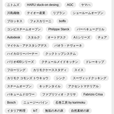
ニトムズ
HARU stuck-on desing;
AGC
ヤマハ
川島織物
テイオー産業
リブラン
ショールームオープン
ブロッキス
フォスカリーニ
boffo
コンビスチームオーブン
Philippe Starck
バーベキューグリル
Autodesk
スタルク
オートデスク
A.I.シリーズ
チェア
マイケル・アナスタシアデス
パオラ・ナヴォーネ
ハイカロリーバーナー
クックトップシステム
バリオ400シリーズ
クチュールメイドキッチン
ドレーキップ
フローリング
カリモクケーススタディ
スイス
カリモク コモンズ トウキョウ
シンク
スーヴィッドクッキング
スチームオーブン
キッチンタイル
アクセントマテリアル
バキュームドロワー
ファブリツィオ・クリサ
Fabrizio Crisa
Bosch
ニュージーパイン
石巻工房 by karimoku
イタリア料理
IoT
無垢の木の床
自然素材の家