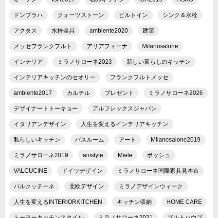
ドンブラハ
クォーツストーン
ビルトイン
シンク＆水栓
アクタス
水栓金具
ambiente2020
建築
メッセフランクフルト
アリアフィーナ
Milanosalone
インテリア
ミラノサローネ2023
新しい暮らしのキッチン
インテリアキッチンのセオリー
フランクフルトメッセ
ambiente2017
カルテル
プレゼント
ミラノサローネ2026
デザイナートトーキョー
アルフレックスジャパン
イタリアンデザイン
人生を変えるインテリアキッチン
私らしいキッチン
バスルーム
アート
Milanosalone2019
ミラノサローネ2019
amstyle
Miele
ボッシュ
VALCUCINE
ドイツデザイン
ミラノサローネ国際家具見本市
バルクッチーネ
北欧デザイン
ミラノデザインウィーク
人生を変えるINTERIORKITCHEN
キッチン収納
HOME CARE
トーヨーキッチンスタイル
ミラノサローネ2021
ブルトハウプ