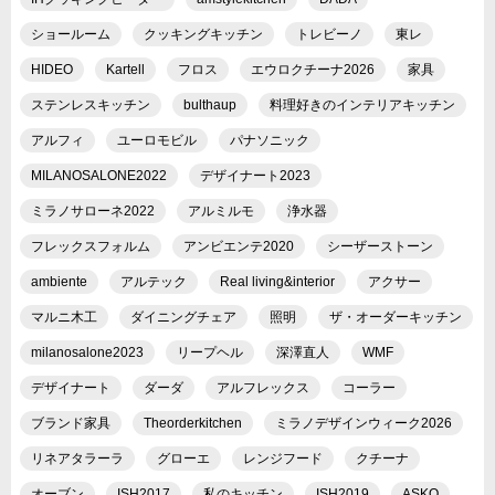
ショールーム
クッキングキッチン
トレビーノ
東レ
HIDEO
Kartell
フロス
エウロクチーナ2026
家具
ステンレスキッチン
bulthaup
料理好きのインテリアキッチン
アルフィ
ユーロモビル
パナソニック
MILANOSALONE2022
デザイナート2023
ミラノサローネ2022
アルミルモ
浄水器
フレックスフォルム
アンビエンテ2020
シーザーストーン
ambiente
アルテック
Real living&interior
アクサー
マルニ木工
ダイニングチェア
照明
ザ・オーダーキッチン
milanosalone2023
リープヘル
深澤直人
WMF
デザイナート
ダーダ
アルフレックス
コーラー
ブランド家具
Theorderkitchen
ミラノデザインウィーク2026
リネアタラーラ
グローエ
レンジフード
クチーナ
オーブン
ISH2017
私のキッチン
ISH2019
ASKO