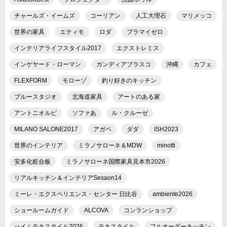
チャールズ・イームズ
コーリアン
人工大理石
マリメッコ
世界の家具
エティモ
ロダ
プラマイゼロ
インテリアライフスタイル2017
エクストレミス
インゲヤード・ローマン
ガンディアブラスコ
沖縄
カフェ
FLEXFORM
モローゾ
釣り好きのキッチン
ブルースタジオ
北海道家具
アートのある家
アントニオルピ
ソファあ
ル・クルーゼ
MILANO SALONE2017
アガペ
ダダ
ISH2023
世界のインテリア
ミラノサローネ＆MDW
minotti
安多化粧合板
ミラノサローネ国際家具見本市2026
リアルキッチン＆インテリアSesaon14
ミーレ・エクスペリエンス・センター 日比谷
ambiente2026
ショールームガイド
ALCOVA
コンランショップ
ハイムテキスタイル2026
テキスタイル
フルオーダーキッチン