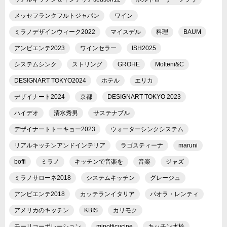
メッセフランクフルトジャパン
ワイン
ミラノデザインウィーク2022
マイスデル
料理
BAUM
アンビエンテ2023
ワインセラー
ISH2025
システムシンク
ストリング
GROHE
Molteni&C
DESIGNART TOKYO2024
ホテル
エリカ
デザイナート2024
京都
DESIGNART TOKYO 2023
ハイデオ
清水秀男
サステナブル
デザイナートトーキョー2023
ウォーターシンクシステム
リアルキッチンアンドインテリア
ラゴスティーナ
maruni
boffi
ミラノ
キッチンで音楽を
音楽
ジャズ
ミラノサローネ2018
システムキッチン
グレージュ
アンビエンテ2018
カッテランイタリア
パオラ・レンティ
アメリカのキッチン
KBIS
カリモク
モーリコーポレーション
minotticucine
キッチン水栓