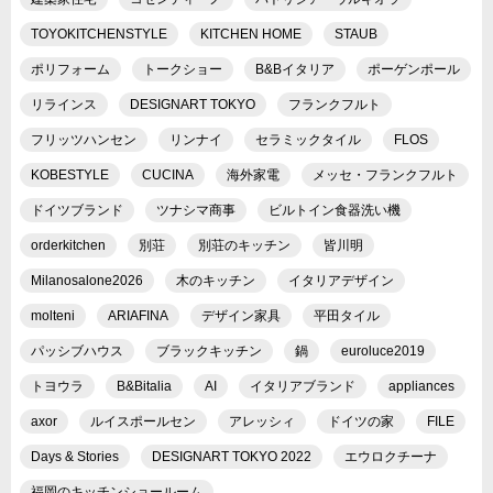
TOYOKITCHENSTYLE
KITCHEN HOME
STAUB
ポリフォーム
トークショー
B&Bイタリア
ポーゲンポール
リラインス
DESIGNART TOKYO
フランクフルト
フリッツハンセン
リンナイ
セラミックタイル
FLOS
KOBESTYLE
CUCINA
海外家電
メッセ・フランクフルト
ドイツブランド
ツナシマ商事
ビルトイン食器洗い機
orderkitchen
別荘
別荘のキッチン
皆川明
Milanosalone2026
木のキッチン
イタリアデザイン
molteni
ARIAFINA
デザイン家具
平田タイル
パッシブハウス
ブラックキッチン
鍋
euroluce2019
トヨウラ
B&Bitalia
AI
イタリアブランド
appliances
axor
ルイスポールセン
アレッシィ
ドイツの家
FILE
Days & Stories
DESIGNART TOKYO 2022
エウロクチーナ
福岡のキッチンショールーム