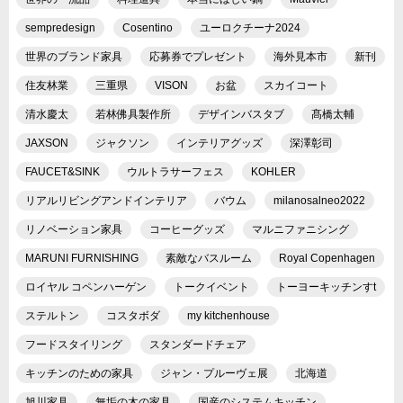
sempredesign
Cosentino
ユーロクチーナ2024
世界のブランド家具
応募券でプレゼント
海外見本市
新刊
住友林業
三重県
VISON
お盆
スカイコート
清水慶太
若林佛具製作所
デザインバスタブ
髙橋太輔
JAXSON
ジャクソン
インテリアグッズ
深澤彰司
FAUCET&SINK
ウルトラサーフェス
KOHLER
リアルリビングアンドインテリア
バウム
milanosalneo2022
リノベーション家具
コーヒーグッズ
マルニファニシング
MARUNI FURNISHING
素敵なバスルーム
Royal Copenhagen
ロイヤル コペンハーゲン
トークイベント
トーヨーキッチンすt
ステルトン
コスタボダ
my kitchenhouse
フードスタイリング
スタンダードチェア
キッチンのための家具
ジャン・プルーヴェ展
北海道
旭川家具
無垢の木の家具
国産のシステムキッチン