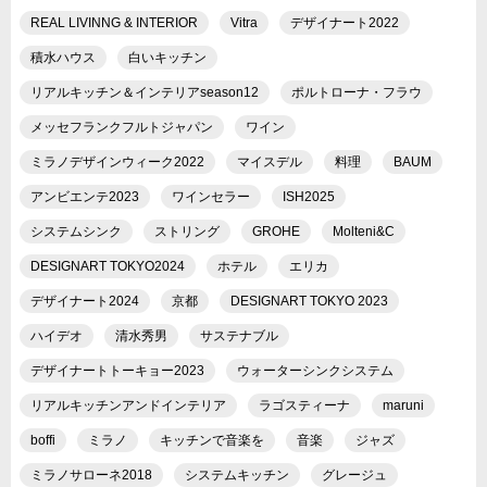
REAL LIVINNG & INTERIOR
Vitra
デザイナート2022
積水ハウス
白いキッチン
リアルキッチン＆インテリアseason12
ポルトローナ・フラウ
メッセフランクフルトジャパン
ワイン
ミラノデザインウィーク2022
マイスデル
料理
BAUM
アンビエンテ2023
ワインセラー
ISH2025
システムシンク
ストリング
GROHE
Molteni&C
DESIGNART TOKYO2024
ホテル
エリカ
デザイナート2024
京都
DESIGNART TOKYO 2023
ハイデオ
清水秀男
サステナブル
デザイナートトーキョー2023
ウォーターシンクシステム
リアルキッチンアンドインテリア
ラゴスティーナ
maruni
boffi
ミラノ
キッチンで音楽を
音楽
ジャズ
ミラノサローネ2018
システムキッチン
グレージュ