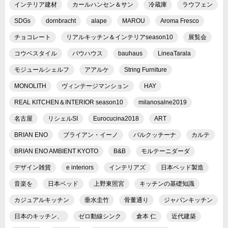
インテリア建材
カールハンセン＆サン
冷蔵庫
ラウフェン
SDGs
dornbracht
alape
MAROU
Aroma Fresco
チョコレート
リアルキッチン＆インテリアseason10
展覧会
コウベスタイル
バウハウス
bauhaus
LineaTarala
モジュールシェルフ
アアルケ
String Furniture
MONOLITH
ヴィンテージマンション
HAY
REAL KITCHEN＆INTERIOR season10
milanosalne2019
名古屋
リシェルSI
Eurocucina2018
ART
BRIAN ENO
ブライアン・イーノ
バルクッチーナ
カルテ
BRIAN ENO AMBIENT KYOTO
B&B
モルテーニダーダ
デザイン雑貨
e interiors
インテリアズ
日本ベッド製造
音楽を
日本ベッド
上野東照宮
キッチンの基礎知識
カジュアルキッチン
垂水圭竹
骨董通り
ジャパンキッチン
日本のキッチン、
ゼロ動線シンク
倉本 仁
近代建築