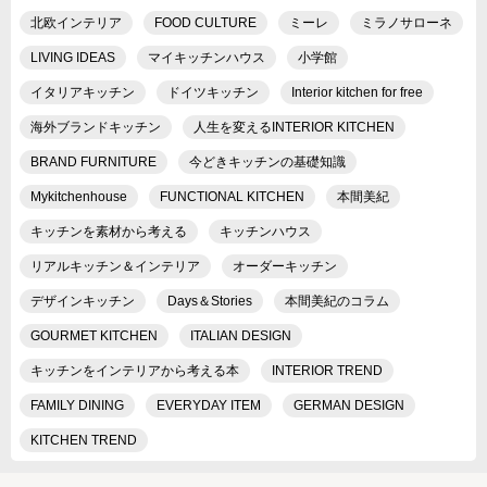
北欧インテリア
FOOD CULTURE
ミーレ
ミラノサローネ
LIVING IDEAS
マイキッチンハウス
小学館
イタリアキッチン
ドイツキッチン
Interior kitchen for free
海外ブランドキッチン
人生を変えるINTERIOR KITCHEN
BRAND FURNITURE
今どきキッチンの基礎知識
Mykitchenhouse
FUNCTIONAL KITCHEN
本間美紀
キッチンを素材から考える
キッチンハウス
リアルキッチン＆インテリア
オーダーキッチン
デザインキッチン
Days＆Stories
本間美紀のコラム
GOURMET KITCHEN
ITALIAN DESIGN
キッチンをインテリアから考える本
INTERIOR TREND
FAMILY DINING
EVERYDAY ITEM
GERMAN DESIGN
KITCHEN TREND