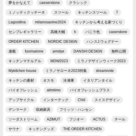
夢をかなえて
caeserstone
クラシック
ミノッティクッチーネ
スツール
キッチンスツール
7
Lagositina
milanosaolne2024
キッチンから考える家づくり
センプレギャラリー
高橋大輔
h
バニラ色
caserstone
ORDER KITCHEN
NORDIC DESIGN
ハンスJ.ウェグナー
連載
fuorisalone
amstye
DANSHI DESIGN
無料公開
キッチンマテルアル
MDW2023
ミラノデザインウィーク2023
Mykitchen house
ミラノサローネ2023特集
dreamnote
キッチンの素材
オスモ
冷凍庫
イタリアンタイル
バイオフレッシュ
allmilmo
バイオフレッシュプラス
アップサイクル
インターテック
Chiil
スイスデザイン
デンマーク
収納家具
フリッツ・ハンセン
ソーダストリーム
AZIMUT
フジオー
ACTUS
チール
サウナ
キッチングッズ
THE ORDER KITCHEN