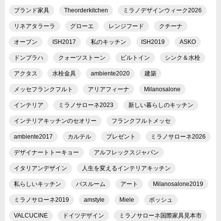
ブランド家具
Theorderkitchen
ミラノデザインウィーク2026
リネアタラーラ
グローエ
レンジフード
クチーナ
オーブン
ISH2017
私のキッチン
ISH2019
ASKO
ドンブラハ
クォーツストーン
ビルトイン
シンク＆水栓
アクタス
水栓金具
ambiente2020
建築
メッセフランクフルト
アリアフィーナ
Milanosalone
インテリア
ミラノサローネ2023
新しい暮らしのキッチン
インテリアキッチンのセオリー
フランクフルトメッセ
ambiente2017
カルテル
プレゼント
ミラノサローネ2026
デザイナートトーキョー
アルフレックスジャパン
イタリアンデザイン
人生を変えるインテリアキッチン
私らしいキッチン
バスルーム
アート
Milanosalone2019
ミラノサローネ2019
amstyle
Miele
ボッシュ
VALCUCINE
ドイツデザイン
ミラノサローネ国際家具見本市