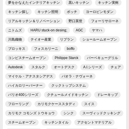
夢をかなえたインテリアキッチン
黒いキッチン
キッチン実例
キッチン探し
キッチン照明
ボッチ
ヨーロピンモダン
リアルキッチン＆リノベーション
野口英世
フォーリサローネ
ニトムズ
HARU stuck-on desing;
AGC
ヤマハ
川島織物
テイオー産業
リブラン
ショールームオープン
ブロッキス
フォスカリーニ
boffo
コンビスチームオーブン
Philippe Starck
バーベキューグリル
Autodesk
スタルク
オートデスク
A.I.シリーズ
チェア
マイケル・アナスタシアデス
パオラ・ナヴォーネ
ハイカロリーバーナー
クックトップシステム
バリオ400シリーズ
クチュールメイドキッチン
ドレーキップ
フローリング
カリモクケーススタディ
スイス
カリモク コモンズ トウキョウ
シンク
スーヴィッドクッキング
スチームオーブン
キッチンタイル
アクセントマテリアル