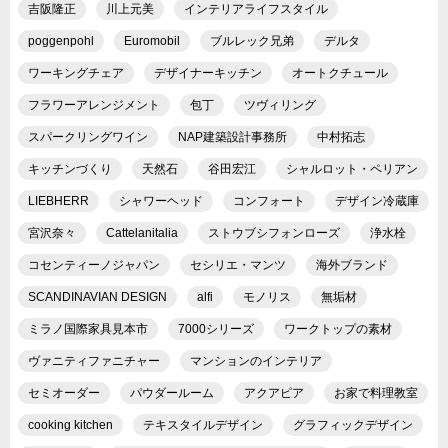
吉阪隆正
川上元美
インテリアライフスタイル
poggenpohl
Euromobil
ブルレック兄弟
デルタ
ワーキングチェア
デザイナーキッチン
オートクチュール
フラワーアレンジメント
包丁
ツヴィリング
スパークリングワイン
NAP建築設計事務所
中村拓志
キッチンづくり
天然石
谷田宏江
シャルロット・ペリアン
LIEBHERR
シャワーヘッド
コンフォート
デザイン冷蔵庫
宮沢奈々
Cattelanitalia
ストウブシフォンローズ
浄水栓
コセンティーノジャパン
セシリエ・マンツ
海外ブランド
SCANDINAVIAN DESIGN
alfi
モノリス
無垢材
ミラノ国際家具見本市
7000シリーズ
ワークトップの素材
ヴァニティファニチャー
マンションのインテリア
セミオーダー
パウダールーム
アクアピア
お家で料理教室
cooking kitchen
テキスタイルデザイン
グラフィックデザイン