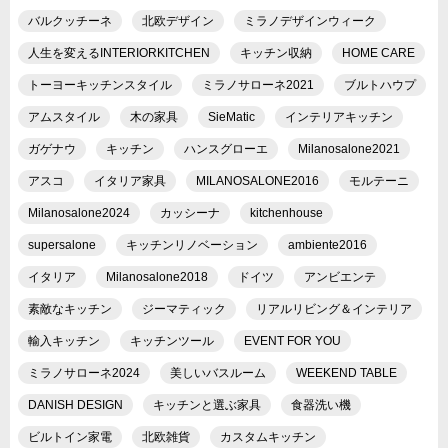
バルクッチーネ
北欧デザイン
ミラノデザインウィーク
人生を変えるINTERIORKITCHEN
キッチン収納
HOME CARE
トーヨーキッチンスタイル
ミラノサローネ2021
ブルトハウプ
アムスタイル
木の家具
SieMatic
インテリアキッチン
ガゲナウ
キッチン
ハンスグローエ
Milanosalone2021
アスコ
イタリア家具
MILANOSALONE2016
モルテーニ
Milanosalone2024
カッシーナ
kitchenhouse
supersalone
キッチンリノベーション
ambiente2016
イタリア
Milanosalone2018
ドイツ
アンビエンテ
素敵なキッチン
ジーマティック
リアルリビング＆インテリア
輸入キッチン
キッチンツール
EVENT FOR YOU
ミラノサローネ2024
美しいバスルーム
WEEKEND TABLE
DANISH DESIGN
キッチンと選ぶ家具
食器洗い機
ビルトイン家電
北欧雑貨
カスタムキッチン