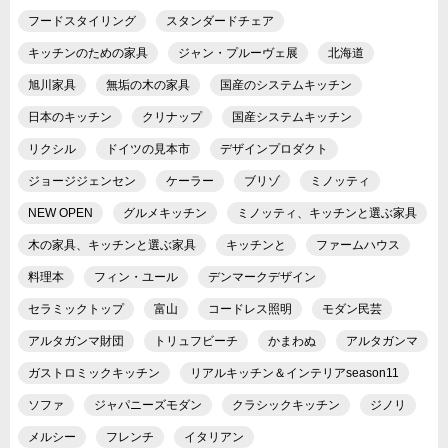
フードスタイリング
スタンダードチェア
キッチンのための家具
ジャン・プルーヴェ展
北海道
旭川家具
無垢の木の家具
国産のシステムキッチン
日本のキッチン
クリナップ
国産システムキッチン
リクシル
ドイツの見本市
デザインプロダクト
ジョージジェンセン
ケーラー
ブリゾ
ミノッティ
NEW OPEN
グルメキッチン
ミノッティ、キッチンと選ぶ家具
木の家具、キッチンと選ぶ家具
キッチンと
ファームハウス
料理本
フィン・ユール
デンマークデザイン
セラミックトップ
富山
コードレス照明
モダン民芸
アルタガンマ財団
トリュフビーチ
かまわぬ
アルタガンマ
ガストロミックキッチン
リアルキッチン＆インテリアseason11
ソファ
ジャパニーズモダン
クラシックキッチン
ジノリ
メルシー
フレンチ
イタリアン