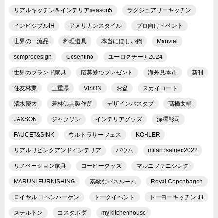
リアルキッチン＆インテリアseason5
ラグジュアリーキッチン
インビジブルIH
アメリカンスタイル
プロ向けイベント
世界の一流品
料理道具
本当にほしい鍋
Mauviel
sempredesign
Cosentino
ユーロクチーナ2024
世界のブランド家具
応募券でプレゼント
海外見本市
新刊
住友林業
三重県
VISON
お盆
スカイコート
清水慶太
若林佛具製作所
デザインバスタブ
髙橋太輔
JAXSON
ジャクソン
インテリアグッズ
深澤彰司
FAUCET&SINK
ウルトラサーフェス
KOHLER
リアルリビングアンドインテリア
バウム
milanosalneo2022
リノベーション家具
コーヒーグッズ
マルニファニシング
MARUNI FURNISHING
素敵なバスルーム
Royal Copenhagen
ロイヤル コペンハーゲン
トークイベント
トーヨーキッチンすt
ステルトン
コスタボダ
my kitchenhouse