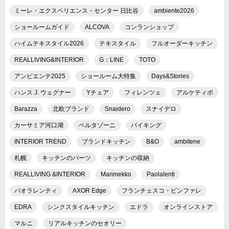
ミーレ・エクスペリエンス・センター 日比谷
ambiente2026
ショールームガイド
ALCOVA
コンランショップ
ハイムテキスタイル2026
テキスタイル
フルオーダーキッチン
REALLIVING&INTERIOR
G：LINE
TOTO
アンビエンテ2025
ショールーム大特集
Days&Stories
ハンス J. ウェグナー
Yチェア
フィレンツェ
アルケティポ
Barazza
北欧ブランド
Snaidero
スナイデロ
カーサミア河口湖
ベルタゾーニ
バイキング
INTERIOR TREND
ブランドキッチン
B&O
ambitene
札幌
キッチンのパーツ
キッチンの収納
REALLIVING &INTERIOR
Marimekko
Paolalenti
パオラレンティ
AXOR Edge
フランチェスコ・ビンファレ
EDRA
シンクスタイルキッチン
エドラ
オンラインストア
マルニ
リアルキッチンのセオリー