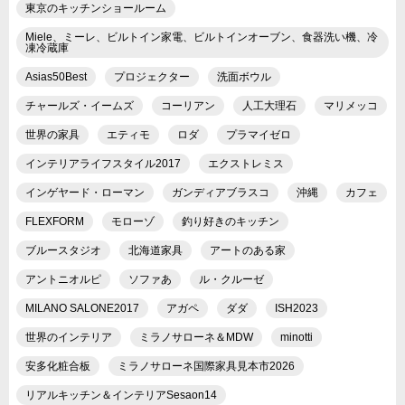
東京のキッチンショールーム
Miele、ミーレ、ビルトイン家電、ビルトインオーブン、食器洗い機、冷
凍冷蔵庫
Asias50Best
プロジェクター
洗面ボウル
チャールズ・イームズ
コーリアン
人工大理石
マリメッコ
世界の家具
エティモ
ロダ
プラマイゼロ
インテリアライフスタイル2017
エクストレミス
インゲヤード・ローマン
ガンディアブラスコ
沖縄
カフェ
FLEXFORM
モローゾ
釣り好きのキッチン
ブルースタジオ
北海道家具
アートのある家
アントニオルピ
ソファあ
ル・クルーゼ
MILANO SALONE2017
アガペ
ダダ
ISH2023
世界のインテリア
ミラノサローネ＆MDW
minotti
安多化粧合板
ミラノサローネ国際家具見本市2026
リアルキッチン＆インテリアSesaon14