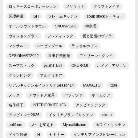
ロッキーズコーポレーション
メリラット
クラフトメイド
調理家電
ISH
フレームキッチン
soup stockトーキョー
オールラウンドボウル
SNOWPEAK
柳宗理
ヴィジョングラス
フレディレック
愛と追憶のヴィラ
マクサルト
ローゼンダール
ラッセルホブス
DESIGNART2022
世田谷美術館
アイリーン・グレイ
スープストック
宮城壮太郎
OKUROJI
ハイメ・アジョン
グランピング
アルクリネア
リアルキッチン＆インテリアSeason14
MAXALTO
収納
ヌック
アウトドア家具
バラッツァ
ホームケア
名作椅子
INTERIORKITCHEN
アンビエンテック
アンビエンテ2026
イタリアブランドキッチン
ekrea
poliform
人生を変える
Myrealkitchen
ホワイトキッチン
ドイツ観光
IH
セミナー
インテリアインスピレーション