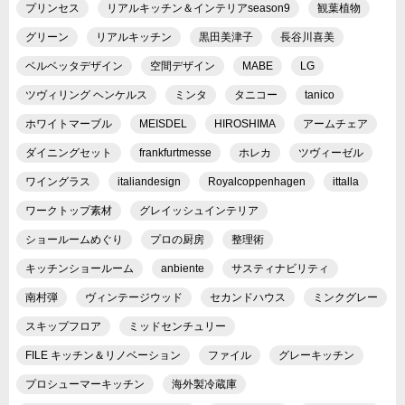
プリンセス
リアルキッチン＆インテリアseason9
観葉植物
グリーン
リアルキッチン
黒田美津子
長谷川喜美
ベルベッタデザイン
空間デザイン
MABE
LG
ツヴィリング ヘンケルス
ミンタ
タニコー
tanico
ホワイトマーブル
MEISDEL
HIROSHIMA
アームチェア
ダイニングセット
frankfurtmesse
ホレカ
ツヴィーゼル
ワイングラス
italiandesign
Royalcoppenhagen
ittalla
ワークトップ素材
グレイッシュインテリア
ショールームめぐり
プロの厨房
整理術
キッチンショールーム
anbiente
サスティナビリティ
南村弾
ヴィンテージウッド
セカンドハウス
ミンクグレー
スキップフロア
ミッドセンチュリー
FILE キッチン＆リノベーション
ファイル
グレーキッチン
プロシューマーキッチン
海外製冷蔵庫