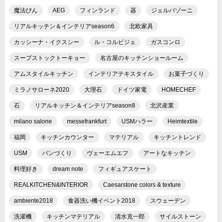
魔法びん
AEG
フィンランド
器
ジェルバゾーニ
リアルキッチン＆インテリアseason6
北欧家具
カッシーナ・イクスシー
ル・コルビジェ
ガスコンロ
スープストックトーキョー
名古屋のキッチンショールーム
アムスタイルキッチン
インテリアテキスタイル
お菓子づくり
ミラノサローネ2020
大理石
ドイツ家電
HOMECHEF
石
リアルキッチン＆インテリアseason8
北沢産業
milano salone
messefrankfurt
USMハラー
Heimtextile
福岡
キッチンカウンター
マテリアル
キッチントレンド
USM
パンづくり
ヴェーエムエフ
アートなキッチン
料理好き
dream note
フィギュアスケート
REALKITCHEN&INTERIOR
Caesarstone colors & texture
ambiente2018
食器洗い機イベント2018
スウェーデン
洗濯機
キッチンマテリアル
清水克一郎
サイルストーン