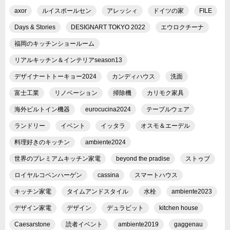
axor
ルイスポールセン
アレッシィ
ドイツの家
FILE
Days & Stories
DESIGNART TOKYO 2022
エウロクチーナ
福岡のキッチンショールーム
リアルキッチン＆インテリアseason13
デザイナートトーキョー2024
カンディハウス
洗面
富士工業
リノベーション
掃除機
カリモク家具
海外ビルトイン機器
eurocucina2024
テーブルウェア
ランドリー
イベント
イッタラ
オスモ＆エーデル
料理好きのキッチン
ambiente2024
世界のプレミアムキッチン家電
beyond the pradise
ストゥブ
ロイヤルコペンハーゲン
cassina
スマートハウス
キッチン家電
タイムアンドスタイル
水栓
ambiente2023
デザイン家電
デザイン
デュラビット
kitchen house
Caesarstone
読者イベント
ambiente2019
gaggenau