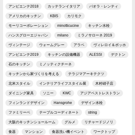
アンビエンテ2018
カッテランイタリア
パオラ・レンティ
アメリカのキッチン
KBIS
カリモク
モーリコーポレーション
minotticucine
キッチン水栓
ハンスグローエジャパン
milano
ミラノサローネ 2019
ヴィンテージ
ウォームグレー
アラペ
ヴィレロイ＆ボッホ
アンビエンテ2019
キッチンの設備機器
ALESSI
デクトン
石のキッチン
ミノッティクチーネ
キッチンから家づくりを考える
テラジマアーキテクツ
北米スタイル
インテリアライフスタイル展
木村硝子店
ダイニング家具
ソニー
KWC
アジアベストレストラン
フィンランドデザイン
Hansgrohe
デザイン水栓
ファミリーベ
テーブルコーディネート
string
大阪のキッチンショールーム
グルメ
リチャードジノリ
食器
マンション
食器洗い機イベント
ワークトップ