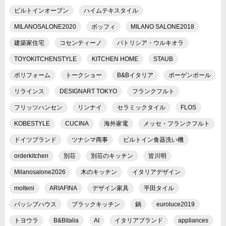
ビルトインオーブン
ハイムテキスタイル
MILANOSALONE2020
ボッフィ
MILANO SALONE2018
建築家住宅
コセンティーノ
パトリシア・ウルキオラ
TOYOKITCHENSTYLE
KITCHEN HOME
STAUB
ポリフォーム
トークショー
B&Bイタリア
ポーゲンポール
リラインス
DESIGNART TOKYO
フランクフルト
フリッツハンセン
リンナイ
セラミックタイル
FLOS
KOBESTYLE
CUCINA
海外家電
メッセ・フランクフルト
ドイツブランド
ツナシマ商事
ビルトイン食器洗い機
orderkitchen
別荘
別荘のキッチン
皆川明
Milanosalone2026
木のキッチン
イタリアデザイン
molteni
ARIAFINA
デザイン家具
平田タイル
パッシブハウス
ブラックキッチン
鍋
euroluce2019
トヨウラ
B&Bitalia
AI
イタリアブランド
appliances