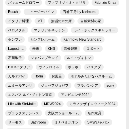
バキュームドロワー
ファブリツィオ・クリサ
Fabrizio Crisa
Bosch
ニュージーパイン
石巻工房 by karimoku
イタリア料理
IoT
無垢の木の床
自然素材の家
ベロメタル
マテリアルキッチン
ライトボックスギャラリー
センプレ
センプレホーム
Karimoku New Standard
Lagostina
未来
KNS
高橋智隆
ロボット
石川敬子
ジャパンブランド
ルイ・ヴィトン
B＆Bイタリア
ヴィレロイ＆
ボッホ
バスタブ
カルデバイ
Tform
お風呂
ホテルみたいなバスルーム
エミールアンリ
ジョゼフジョゼフ
ブラバンシア
sony
エスパス ルイ･ヴィトン東京
アンビエンテ2024
Life with SieMatic
MDW2024
ミラノデザインウィーク2024
ブラックステンレス
大阪のショールーム
名作家具
サーモス
Bathroom
ミナペルホネン
SMWジャパン