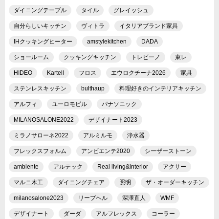
ダイニングテーブル
タイル
グレイッシュ
自分らしいキッチン
ヴィトラ
イタリアブランド家具
IHクッキングヒーター
amstylekitchen
DADA
ショールーム
クッキングキッチン
トレビーノ
東レ
HIDEO
Kartell
フロス
エウロクチーナ2026
家具
ステンレスキッチン
bulthaup
料理好きのインテリアキッチン
アルフィ
ユーロモビル
パナソニック
MILANOSALONE2022
デザイナート2023
ミラノサローネ2022
アルミルモ
浄水器
フレックスフォルム
アンビエンテ2020
シーザーストーン
ambiente
アルテック
Real living&interior
アクサー
マルニ木工
ダイニングチェア
照明
ザ・オーダーキッチン
milanosalone2023
リープヘル
深澤直人
WMF
デザイナート
ダーダ
アルフレックス
コーラー