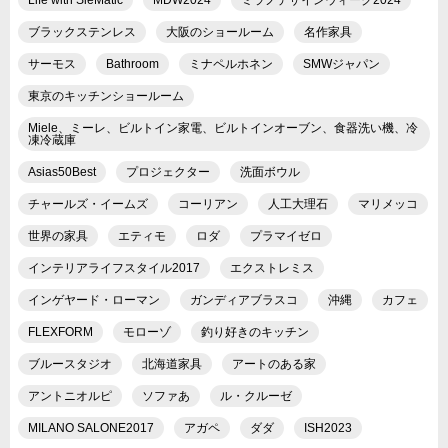
ブラックステンレス
大阪のショールーム
名作家具
サーモス
Bathroom
ミナペルホネン
SMWジャパン
東京のキッチンショールーム
Miele、ミーレ、ビルトイン家電、ビルトインオーブン、食器洗い機、冷
凍冷蔵庫
Asias50Best
プロジェクター
洗面ボウル
チャールズ・イームズ
コーリアン
人工大理石
マリメッコ
世界の家具
エティモ
ロダ
プラマイゼロ
インテリアライフスタイル2017
エクストレミス
インゲヤード・ローマン
ガンディアブラスコ
沖縄
カフェ
FLEXFORM
モローゾ
釣り好きのキッチン
ブルースタジオ
北海道家具
アートのある家
アントニオルピ
ソファあ
ル・クルーゼ
MILANO SALONE2017
アガペ
ダダ
ISH2023