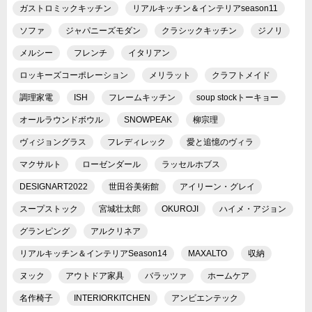
ガストロミックキッチン
リアルキッチン＆インテリアseason11
ソファ
ジャパニーズモダン
クラシックキッチン
ジノリ
メルシー
フレンチ
イタリアン
ロッキーズコーポレーション
メリラット
クラフトメイド
調理家電
ISH
フレームキッチン
soup stockトーキョー
オールラウンドボウル
SNOWPEAK
柳宗理
ヴィジョングラス
フレディレック
愛と追憶のヴィラ
マクサルト
ローゼンダール
ラッセルホブス
DESIGNART2022
世田谷美術館
アイリーン・グレイ
スープストック
宮城壮太郎
OKUROJI
ハイメ・アジョン
グランピング
アルクリネア
リアルキッチン＆インテリアSeason14
MAXALTO
収納
ヌック
アウトドア家具
バラッツァ
ホームケア
名作椅子
INTERIORKITCHEN
アンビエンテック