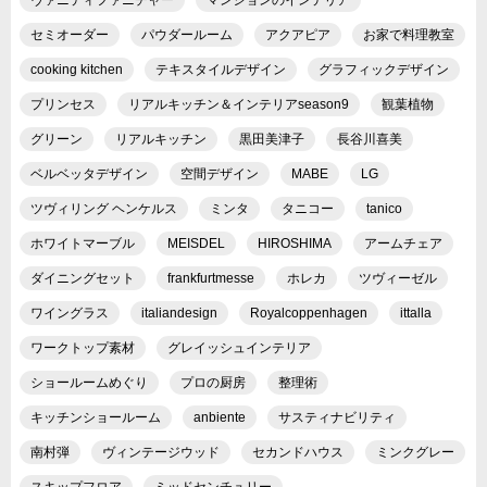
セミオーダー
パウダールーム
アクアピア
お家で料理教室
cooking kitchen
テキスタイルデザイン
グラフィックデザイン
プリンセス
リアルキッチン＆インテリアseason9
観葉植物
グリーン
リアルキッチン
黒田美津子
長谷川喜美
ベルベッタデザイン
空間デザイン
MABE
LG
ツヴィリング ヘンケルス
ミンタ
タニコー
tanico
ホワイトマーブル
MEISDEL
HIROSHIMA
アームチェア
ダイニングセット
frankfurtmesse
ホレカ
ツヴィーゼル
ワイングラス
italiandesign
Royalcoppenhagen
ittalla
ワークトップ素材
グレイッシュインテリア
ショールームめぐり
プロの厨房
整理術
キッチンショールーム
anbiente
サスティナビリティ
南村弾
ヴィンテージウッド
セカンドハウス
ミンクグレー
スキップフロア
ミッドセンチュリー