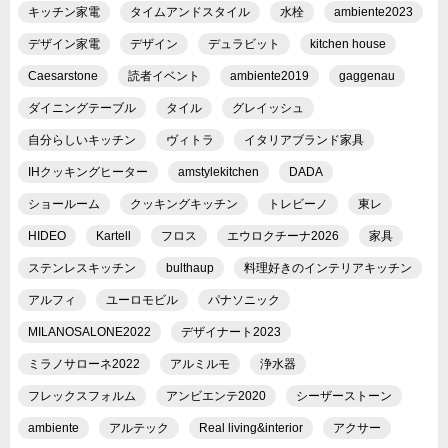
キッチン家電
タイムアンドスタイル
水栓
ambiente2023
デザイン家電
デザイン
デュラビット
kitchen house
Caesarstone
読者イベント
ambiente2019
gaggenau
ダイニングテーブル
タイル
グレイッシュ
自分らしいキッチン
ヴィトラ
イタリアブランド家具
IHクッキングヒーター
amstylekitchen
DADA
ショールーム
クッキングキッチン
トレビーノ
東レ
HIDEO
Kartell
フロス
エウロクチーナ2026
家具
ステンレスキッチン
bulthaup
料理好きのインテリアキッチン
アルフィ
ユーロモビル
パナソニック
MILANOSALONE2022
デザイナート2023
ミラノサローネ2022
アルミルモ
浄水器
フレックスフォルム
アンビエンテ2020
シーザーストーン
ambiente
アルテック
Real living&interior
アクサー