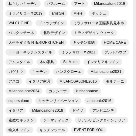
私らしいキッチン
バスルーム
アート
Milanosalone2019
ミラノサローネ2019
amstyle
Miele
ボッシュ
VALCUCINE
ドイツデザイン
ミラノサローネ国際家具見本市
バルクッチーネ
北欧デザイン
ミラノデザインウィーク
人生を変えるINTERIORKITCHEN
キッチン収納
HOME CARE
トーヨーキッチンスタイル
ミラノサローネ2021
ブルトハウプ
アムスタイル
木の家具
SieMatic
インテリアキッチン
ガゲナウ
キッチン
ハンスグローエ
Milanosalone2021
アスコ
イタリア家具
MILANOSALONE2016
モルテーニ
Milanosalone2024
カッシーナ
kitchenhouse
supersalone
キッチンリノベーション
ambiente2016
イタリア
Milanosalone2018
ドイツ
アンビエンテ
素敵なキッチン
ジーマティック
リアルリビング＆インテリア
輸入キッチン
キッチンツール
EVENT FOR YOU