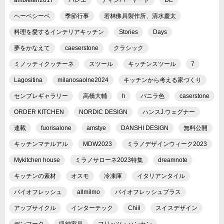
ヘーベシーベ
季節行事
若林佛具製作所、清水慶太
料理を愛するインテリアキッチン
Stories
Days
夢をかなえて
caeserstone
クラシック
ミノッティクッチーネ
スツール
キッチンスツール
7
Lagositina
milanosaolne2024
キッチンから考える家づくり
センプレギャラリー
高橋大輔
h
バニラ色
caserstone
ORDER KITCHEN
NORDIC DESIGN
ハンスJ.ウェグナー
連載
fuorisalone
amstye
DANSHI DESIGN
無料公開
キッチンマテルアル
MDW2023
ミラノデザインウィーク2023
Mykitchen house
ミラノサローネ2023特集
dreamnote
キッチンの素材
オスモ
冷凍庫
イタリアンタイル
バイオフレッシュ
allmilmo
バイオフレッシュプラス
アップサイクル
インターテック
Chiil
スイスデザイン
デンマーク
収納家具
フリッツ・ハンセン