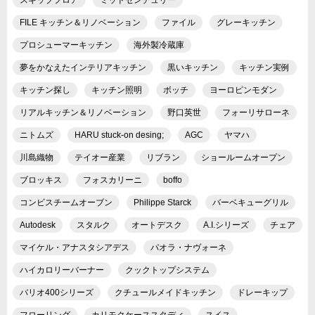
FILE キッチン＆リノベーション
ファイル
グレーキッチン
プロシューマーキッチン
海外製冷蔵庫
夢をかなえたインテリアキッチン
黒いキッチン
キッチン実例
キッチン探し
キッチン照明
ボッチ
ヨーロピンモダン
リアルキッチン＆リノベーション
野口英世
フォーリサローネ
ニトムズ
HARU stuck-on desing;
AGC
ヤマハ
川島織物
テイオー産業
リブラン
ショールームオープン
ブロッキス
フォスカリーニ
boffo
コンビスチームオーブン
Philippe Starck
バーベキューグリル
Autodesk
スタルク
オートデスク
A.I.シリーズ
チェア
マイケル・アナスタシアデス
パオラ・ナヴォーネ
ハイカロリーバーナー
クックトップシステム
バリオ400シリーズ
クチュールメイドキッチン
ドレーキップ
フローリング
カリモクケーススタディ
スイス