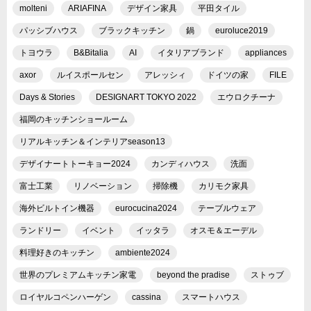
molteni
ARIAFINA
デザイン家具
平田タイル
パッシブハウス
ブラックキッチン
鍋
euroluce2019
トヨウラ
B&Bitalia
AI
イタリアブランド
appliances
axor
ルイスポールセン
アレッシィ
ドイツの家
FILE
Days & Stories
DESIGNART TOKYO 2022
エウロクチーナ
福岡のキッチンショールーム
リアルキッチン＆インテリアseason13
デザイナートトーキョー2024
カンディハウス
洗面
富士工業
リノベーション
掃除機
カリモク家具
海外ビルトイン機器
eurocucina2024
テーブルウェア
ランドリー
イベント
イッタラ
オスモ＆エーデル
料理好きのキッチン
ambiente2024
世界のプレミアムキッチン家電
beyond the pradise
ストゥブ
ロイヤルコペンハーゲン
cassina
スマートハウス