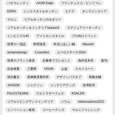
パオラレンティ
AXOR Edge
フランチェスコ・ビンファレ
EDRA
シンクスタイルキッチン
エドラ
オンラインストア
マルニ
リアルキッチンのセオリー
リアルキッチン＆インテリアseason5
ラグジュアリーキッチン
インビジブルIH
アメリカンスタイル
プロ向けイベント
世界の一流品
料理道具
本当にほしい鍋
Mauviel
sempredesign
Cosentino
ユーロクチーナ2024
世界のブランド家具
応募券でプレゼント
海外見本市
新刊
住友林業
三重県
VISON
お盆
スカイコート
清水慶太
若林佛具製作所
デザインバスタブ
髙橋太輔
JAXSON
ジャクソン
インテリアグッズ
深澤彰司
FAUCET&SINK
ウルトラサーフェス
KOHLER
リアルリビングアンドインテリア
バウム
milanosalneo2022
リノベーション家具
コーヒーグッズ
マルニファニシング