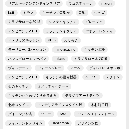
リアルキッチンアンドインテリア
ラゴスティーナ
maruni
boffi
ミラノ
キッチンで音楽を
音楽
ジャズ
ミラノサローネ2018
システムキッチン
グレージュ
アンビエンテ2018
カッテランイタリア
パオラ・レンティ
アメリカのキッチン
KBIS
カリモク
モーリコーポレーション
minotticucine
キッチン水栓
ハンスグローエジャパン
milano
ミラノサローネ 2019
ヴィンテージ
ウォームグレー
アラペ
ヴィレロイ＆ボッホ
アンビエンテ2019
キッチンの設備機器
ALESSI
デクトン
石のキッチン
ミノッティクチーネ
キッチンから家づくりを考える
テラジマアーキテクツ
北米スタイル
インテリアライフスタイル展
木村硝子店
ダイニング家具
ソニー
KWC
アジアベストレストラン
フィンランドデザイン
Hansgrohe
デザイン水栓