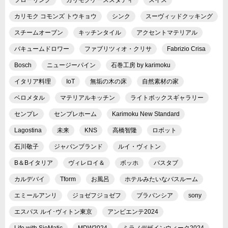
カリモク コモンズ トウキョウ
シンク
スーヴィッドクッキング
スチームオーブン
キッチンタイル
アクセントマテリアル
バキュームドロワー
ファブリツィオ・クリサ
Fabrizio Crisa
Bosch
ニュージーパイン
石巻工房 by karimoku
イタリア料理
IoT
無垢の木の床
自然素材の家
ベロメタル
マテリアルキッチン
ライトボックスギャラリー
センプレ
センプレホーム
Karimoku New Standard
Lagostina
未来
KNS
高橋智隆
ロボット
石川敬子
ジャパンブランド
ルイ・ヴィトン
B＆Bイタリア
ヴィレロイ＆
ボッホ
バスタブ
カルデバイ
Tform
お風呂
ホテルみたいなバスルーム
エミールアンリ
ジョゼフジョゼフ
ブラバンシア
sony
エスパス ルイ･ヴィトン東京
アンビエンテ2024
Life with SieMatic
MDW2024
ミラノデザインウィーク2024