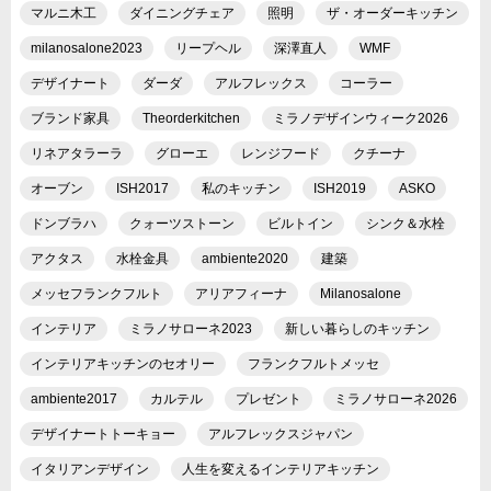
マルニ木工
ダイニングチェア
照明
ザ・オーダーキッチン
milanosalone2023
リープヘル
深澤直人
WMF
デザイナート
ダーダ
アルフレックス
コーラー
ブランド家具
Theorderkitchen
ミラノデザインウィーク2026
リネアタラーラ
グローエ
レンジフード
クチーナ
オーブン
ISH2017
私のキッチン
ISH2019
ASKO
ドンブラハ
クォーツストーン
ビルトイン
シンク＆水栓
アクタス
水栓金具
ambiente2020
建築
メッセフランクフルト
アリアフィーナ
Milanosalone
インテリア
ミラノサローネ2023
新しい暮らしのキッチン
インテリアキッチンのセオリー
フランクフルトメッセ
ambiente2017
カルテル
プレゼント
ミラノサローネ2026
デザイナートトーキョー
アルフレックスジャパン
イタリアンデザイン
人生を変えるインテリアキッチン