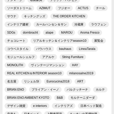
ソーダストリーム
AZIMUT
フジオー
ACTUS
チール
サウナ
キッチングッズ
THE ORDER KITCHEN
インテリア建材
カールハンセン＆サン
冷蔵庫
ラウフェン
SDGs
dornbracht
alape
MAROU
Aroma Fresco
チョコレート
リアルキッチン＆インテリアseason10
展覧会
コウベスタイル
バウハウス
bauhaus
LineaTarala
モジュールシェルフ
アアルケ
String Furniture
MONOLITH
ヴィンテージマンション
HAY
REAL KITCHEN＆INTERIOR season10
milanosalne2019
名古屋
リシェルSI
Eurocucina2018
ART
BRIAN ENO
ブライアン・イーノ
バルクッチーナ
カルテ
BRIAN ENO AMBIENT KYOTO
B&B
モルテーニダーダ
デザイン雑貨
e interiors
インテリアズ
日本ベッド製造
音楽を
日本ベッド
上野東照宮
キッチンの基礎知識