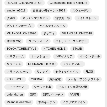
REALKITCHEN&INTERIOR
Caesarstone colors & texture
ambiente2018
食器洗い機イベント2018
スウェーデン
洗濯機
キッチンマテリアル
清水克一郎
サイルストーン
ビルトインオーブン
ハイムテキスタイル
MILANOSALONE2020
ボッフィ
MILANO SALONE2018
建築家住宅
コセンティーノ
パトリシア・ウルキオラ
TOYOKITCHENSTYLE
KITCHEN HOME
STAUB
ポリフォーム
トークショー
B&Bイタリア
ポーゲンポール
リラインス
DESIGNART TOKYO
フランクフルト
フリッツハンセン
リンナイ
セラミックタイル
FLOS
KOBESTYLE
CUCINA
海外家電
メッセ・フランクフルト
ドイツブランド
ツナシマ商事
ビルトイン食器洗い機
orderkitchen
別荘
別荘のキッチン
皆川明
Milanosalone2026
木のキッチン
イタリアデザイン