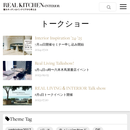
トークショー
Interior Inspiration ’24-’25
7月29日開催セミナー申し込み開始
2024.07.01
Real Living Talkshow!
9月14日19時〜六本木蔦屋書店イベント
2023.09.03
REAL LIVING＆INTERIOR Talk show
8月9日トークイベント開催
2023.07.20
Theme Tag
ambieten2017
バレエ
ティンバーヤード
DE