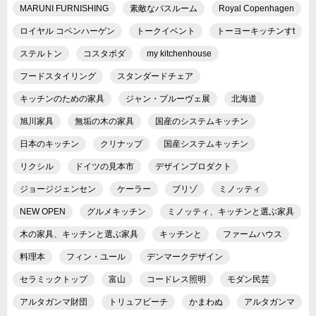
MARUNI FURNISHING
素敵なバスルーム
Royal Copenhagen
ロイヤル コペンハーゲン
トークイベント
トーヨーキッチンすt
ステルトン
コスタボダ
my kitchenhouse
フードスタイリング
スタンダードチェア
キッチンのための家具
ジャン・プルーヴェ展
北海道
旭川家具
無垢の木の家具
国産のシステムキッチン
日本のキッチン
クリナップ
国産システムキッチン
リクシル
ドイツの見本市
デザインプロダクト
ジョージジェンセン
ケーラー
ブリゾ
ミノッティ
NEW OPEN
グルメキッチン
ミノッティ、キッチンと選ぶ家具
木の家具、キッチンと選ぶ家具
キッチンと
ファームハウス
料理本
フィン・ユール
デンマークデザイン
セラミックトップ
富山
コードレス照明
モダン民芸
アルタガンマ財団
トリュフビーチ
かまわぬ
アルタガンマ