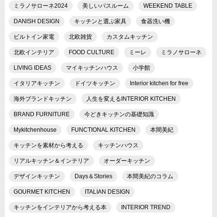
ミラノサローネ2024
美しいバスルーム
WEEKEND TABLE
DANISH DESIGN
キッチンと選ぶ家具
食器洗い機
ビルトイン家電
北欧雑貨
カスタムキッチン
北欧インテリア
FOOD CULTURE
ミーレ
ミラノサローネ
LIVING IDEAS
マイキッチンハウス
小学館
イタリアキッチン
ドイツキッチン
Interior kitchen for free
海外ブランドキッチン
人生を変えるINTERIOR KITCHEN
BRAND FURNITURE
今どきキッチンの基礎知識
Mykitchenhouse
FUNCTIONAL KITCHEN
本間美紀
キッチンを素材から考える
キッチンハウス
リアルキッチン＆インテリア
オーダーキッチン
デザインキッチン
Days＆Stories
本間美紀のコラム
GOURMET KITCHEN
ITALIAN DESIGN
キッチンをインテリアから考える本
INTERIOR TREND