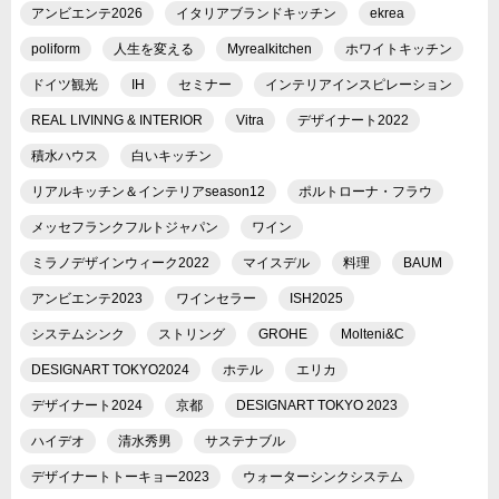
アンビエンテ2026
イタリアブランドキッチン
ekrea
poliform
人生を変える
Myrealkitchen
ホワイトキッチン
ドイツ観光
IH
セミナー
インテリアインスピレーション
REAL LIVINNG & INTERIOR
Vitra
デザイナート2022
積水ハウス
白いキッチン
リアルキッチン＆インテリアseason12
ポルトローナ・フラウ
メッセフランクフルトジャパン
ワイン
ミラノデザインウィーク2022
マイスデル
料理
BAUM
アンビエンテ2023
ワインセラー
ISH2025
システムシンク
ストリング
GROHE
Molteni&C
DESIGNART TOKYO2024
ホテル
エリカ
デザイナート2024
京都
DESIGNART TOKYO 2023
ハイデオ
清水秀男
サステナブル
デザイナートトーキョー2023
ウォーターシンクシステム