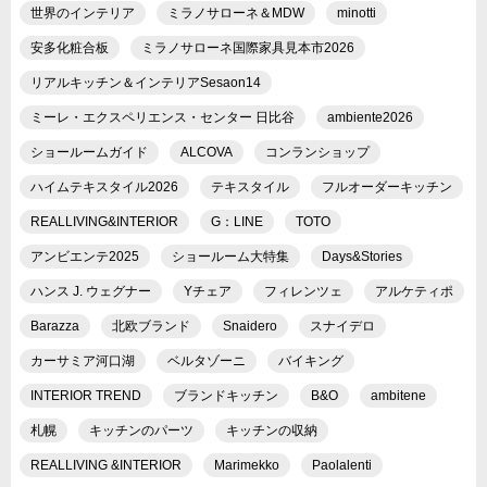
世界のインテリア
ミラノサローネ＆MDW
minotti
安多化粧合板
ミラノサローネ国際家具見本市2026
リアルキッチン＆インテリアSesaon14
ミーレ・エクスペリエンス・センター 日比谷
ambiente2026
ショールームガイド
ALCOVA
コンランショップ
ハイムテキスタイル2026
テキスタイル
フルオーダーキッチン
REALLIVING&INTERIOR
G：LINE
TOTO
アンビエンテ2025
ショールーム大特集
Days&Stories
ハンス J. ウェグナー
Yチェア
フィレンツェ
アルケティポ
Barazza
北欧ブランド
Snaidero
スナイデロ
カーサミア河口湖
ベルタゾーニ
バイキング
INTERIOR TREND
ブランドキッチン
B&O
ambitene
札幌
キッチンのパーツ
キッチンの収納
REALLIVING &INTERIOR
Marimekko
Paolalenti