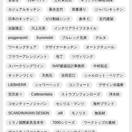
カジュアルキッチン
垂水圭竹
骨董通り
ジャパンキッチン
日本のキッチン、
ゼロ動線シンク
倉本 仁
近代建築
吉阪隆正
川上元美
インテリアライフスタイル
poggenpohl
Euromobil
ブルレック兄弟
デルタ
ワーキングチェア
デザイナーキッチン
オートクチュール
フラワーアレンジメント
包丁
ツヴィリング
スパークリングワイン
NAP建築設計事務所
中村拓志
キッチンづくり
天然石
谷田宏江
シャルロット・ペリアン
LIEBHERR
シャワーヘッド
コンフォート
デザイン冷蔵庫
宮沢奈々
Cattelanitalia
ストウブシフォンローズ
浄水栓
コセンティーノジャパン
セシリエ・マンツ
海外ブランド
SCANDINAVIAN DESIGN
alfi
モノリス
無垢材
ミラノ国際家具見本市
7000シリーズ
ワークトップの素材
ヴァニティファニチャー
マンションのインテリア