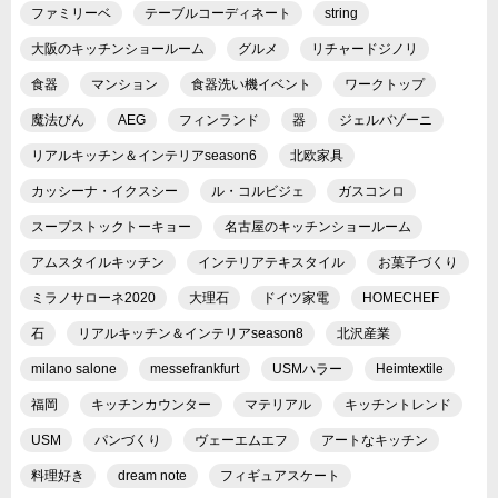
ファミリーベ
テーブルコーディネート
string
大阪のキッチンショールーム
グルメ
リチャードジノリ
食器
マンション
食器洗い機イベント
ワークトップ
魔法びん
AEG
フィンランド
器
ジェルバゾーニ
リアルキッチン＆インテリアseason6
北欧家具
カッシーナ・イクスシー
ル・コルビジェ
ガスコンロ
スープストックトーキョー
名古屋のキッチンショールーム
アムスタイルキッチン
インテリアテキスタイル
お菓子づくり
ミラノサローネ2020
大理石
ドイツ家電
HOMECHEF
石
リアルキッチン＆インテリアseason8
北沢産業
milano salone
messefrankfurt
USMハラー
Heimtextile
福岡
キッチンカウンター
マテリアル
キッチントレンド
USM
パンづくり
ヴェーエムエフ
アートなキッチン
料理好き
dream note
フィギュアスケート