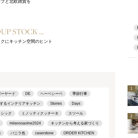
ープと北欧雑貨を
OUP STOCK …
ックにキッチン空間のヒント
1
バーヤード
DE
ヘーベシーベ
季節行事
するインテリアキッチン
Stories
Days
ラシック
ミノッティクッチーネ
スツール
2
milanosaolne2024
キッチンから考える家づくり
h
バニラ色
caserstone
ORDER KITCHEN