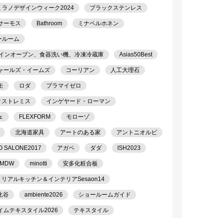
ミラノデザインウィーク2024
ブラックステンレス
サーモス
Bathroom
ミナペルホネン
ールーム
トインオーブン、食器洗い機、冷凍冷蔵庫
Asias50Best
ャールズ・イームズ
コーリアン
人工大理石
モ
ロダ
プラマイゼロ
クストレミス
インゲヤード・ローマン
ェ
FLEXFORM
モローゾ
北海道家具
アートのある家
アントニオルピ
O SALONE2017
アガペ
ダダ
ISH2023
MDW
minotti
安多化粧合板
リアルキッチン＆インテリアSesaon14
比谷
ambiente2026
ショールームガイド
イムテキスタイル2026
テキスタイル