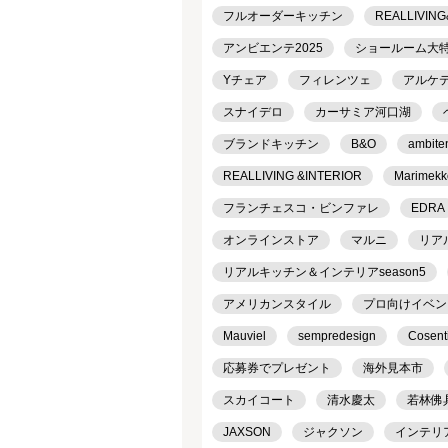
フルオーダーキッチン
REALLIVING
アンビエンテ2025
ショールーム大
Yチェア
フィレンツェ
アルケ
スナイデロ
カーサミア河口湖
ブランドキッチン
B&O
ambite
REALLIVING &INTERIOR
Marimekk
フランチェスコ・ビンファレ
EDRA
オンラインストア
マルニ
リア
リアルキッチン＆インテリアseason5
アメリカンスタイル
プロ向けイベン
Mauviel
sempredesign
Cosent
応募券でプレゼント
海外見本市
スカイコート
清水慶太
若林佛
JAXSON
ジャクソン
インテリ