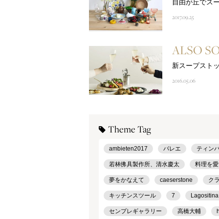
自由が丘でス
2017.09.25
ALSO S
新スープスト
2016.05.06
Theme Tag
ambieten2017
バレエ
ティン
若林佛具製作所、清水慶太
料理を愛
夢をかなえて
caeserstone
ク
キッチンスツール
7
Lagositina
センプレギャラリー
高橋大輔