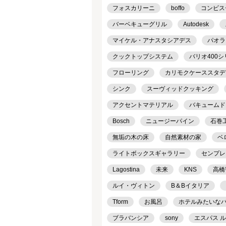
フォスカリーニ
boffo
コンビス
バーベキューグリル
Autodesk
マイケル・アナスタシアデス
パオラ
クックトップシステム
バリオ400
フローリング
カリモクケーススタデ
シンク
スーヴィッドクッキング
アクセントマテリアル
バキュームド
Bosch
ニュージーパイン
石巻工房
無垢の木の床
自然素材の家
ベ
ライトボックスギャラリー
センプレ
Lagostina
未来
KNS
高橋
ルイ・ヴィトン
B＆Bイタリア
Tform
お風呂
ホテルみたいな
ブラバンシア
sony
エスパス 