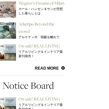
Wegner’s Dreams of Milan
カール・ハンセン＆サンが空想
した暮らしとは
Arketipo Beyond the
crowd
アルケティポ 喧騒を離れて
On sale! REAL LIVING
リアルリビング＆インテリア最
新刊発売！
READ MORE
Notice Board
On sale! REAL LIVING
リアルリビング＆インテリア最