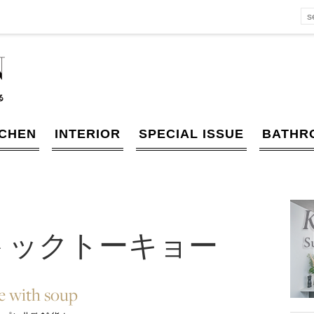
TCHEN
INTERIOR
SPECIAL ISSUE
BATHR
トックトーキョー
fe with soup