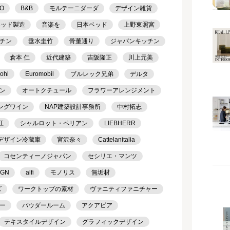
TO
B&B
モルテーニダーダ
デザイン雑貨
ベッド製造
音楽を
日本ベッド
上野東照宮
チン
垂水圭竹
骨董通り
ジャパンキッチン
倉本 仁
近代建築
吉阪隆正
川上元美
ohl
Euromobil
ブルレック兄弟
デルタ
ン
オートクチュール
フラワーアレンジメント
ングワイン
NAP建築設計事務所
中村拓志
江
シャルロット・ペリアン
LIEBHERR
デザイン冷蔵庫
宮沢奈々
Cattelanitalia
コセンティーノジャパン
セシリエ・マンツ
IGN
alfi
モノリス
無垢材
ズ
ワークトップの素材
ヴァニティファニチャー
ー
パウダールーム
アクアピア
テキスタイルデザイン
グラフィックデザイン