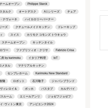
チームオーブン
Philippe Starck
スタルク
オートデスク
A.I.シリーズ
チェア
・ナヴォーネ
ハイカロリーバーナー
シリーズ
クチュールメイドキッチン
ドレーキップ
ィ
スイス
カリモク コモンズ トウキョウ
スチームオーブン
キッチンタイル
ロワー
ファブリツィオ・クリサ
Fabrizio Crisa
 by karimoku
イタリア料理
IoT
ロメタル
マテリアルキッチン
センプレホーム
Karimoku New Standard
智隆
ロボット
石川敬子
ジャパンブランド
ヴィレロイ＆
ボッホ
バスタブ
カルデバイ
バスルーム
エミールアンリ
ジョゼフジョゼフ
ルイ･ヴィトン東京
アンビエンテ2024