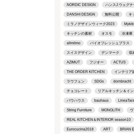
NORDIC DESIGN
ハンスJ.ウェグナ
DANSHI DESIGN
無料公開
キ
ミラノデザインウィーク2023
Mykit
キッチンの素材
オスモ
冷凍庫
allmilmo
バイオフレッシュプラス
スイスデザイン
デンマーク
収
AZIMUT
フジオー
ACTUS
THE ORDER KITCHEN
インテリア
ラウフェン
SDGs
dornbracht
チョコレート
リアルキッチン＆インテリ
バウハウス
bauhaus
LineaTar
String Furniture
MONOLITH
ヴ
REAL KITCHEN＆INTERIOR season10
Eurocucina2018
ART
BRIAN 