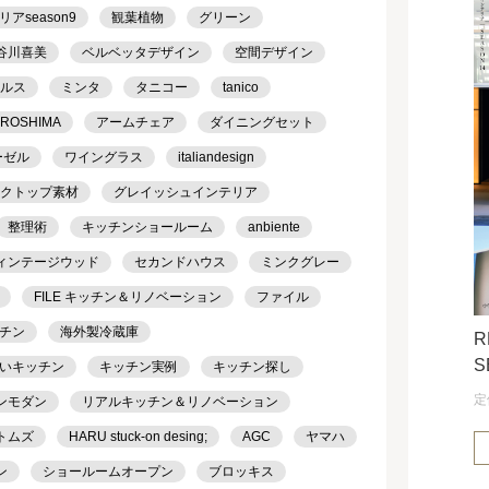
season9
観葉植物
グリーン
谷川喜美
ベルベッタデザイン
空間デザイン
ケルス
ミンタ
タニコー
tanico
IROSHIMA
アームチェア
ダイニングセット
ーゼル
ワイングラス
italiandesign
クトップ素材
グレイッシュインテリア
整理術
キッチンショールーム
anbiente
ィンテージウッド
セカンドハウス
ミンクグレー
FILE キッチン＆リノベーション
ファイル
チン
海外製冷蔵庫
R
S
いキッチン
キッチン実例
キッチン探し
定
ンモダン
リアルキッチン＆リノベーション
トムズ
HARU stuck-on desing;
AGC
ヤマハ
ン
ショールームオープン
ブロッキス