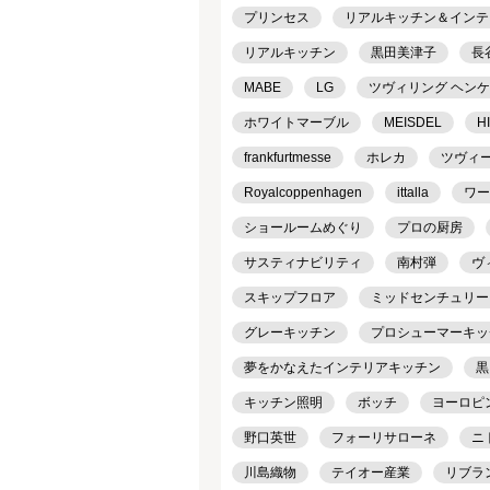
プリンセス
リアルキッチン＆インテリア
リアルキッチン
黒田美津子
長
MABE
LG
ツヴィリング ヘン
ホワイトマーブル
MEISDEL
H
frankfurtmesse
ホレカ
ツヴィ
Royalcoppenhagen
ittalla
ワー
ショールームめぐり
プロの厨房
サスティナビリティ
南村弾
ヴ
スキップフロア
ミッドセンチュリー
グレーキッチン
プロシューマーキッ
夢をかなえたインテリアキッチン
黒
キッチン照明
ボッチ
ヨーロピ
野口英世
フォーリサローネ
ニ
川島織物
テイオー産業
リブラ