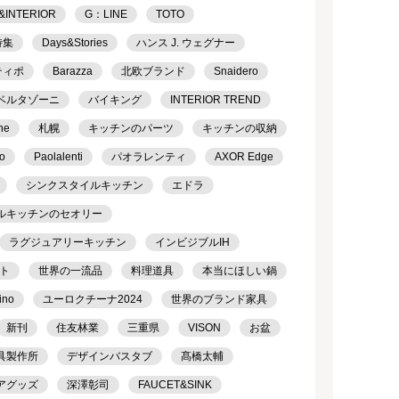
&INTERIOR
G：LINE
TOTO
特集
Days&Stories
ハンス J. ウェグナー
ティポ
Barazza
北欧ブランド
Snaidero
ベルタゾーニ
バイキング
INTERIOR TREND
ne
札幌
キッチンのパーツ
キッチンの収納
o
Paolalenti
パオラレンティ
AXOR Edge
シンクスタイルキッチン
エドラ
ルキッチンのセオリー
ラグジュアリーキッチン
インビジブルIH
ト
世界の一流品
料理道具
本当にほしい鍋
ino
ユーロクチーナ2024
世界のブランド家具
新刊
住友林業
三重県
VISON
お盆
具製作所
デザインバスタブ
髙橋太輔
アグッズ
深澤彰司
FAUCET&SINK