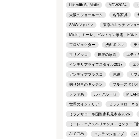
Life with SieMatic
MDW2024
大阪のショールーム
名作家具
SMWジャパン
東京のキッチンショ
Miele、ミーレ、ビルトイン家電、ビル
プロジェクター
洗面ボウル
チ
マリメッコ
世界の家具
エティ
インテリアライフスタイル2017
エ
ガンディアブラスコ
沖縄
カフ
釣り好きのキッチン
ブルースタジオ
ソファあ
ル・クルーゼ
MILAN
世界のインテリア
ミラノサローネ＆
ミラノサローネ国際家具見本市2026
ミーレ・エクスペリエンス・センター 日
ALCOVA
コンランショップ
ハ