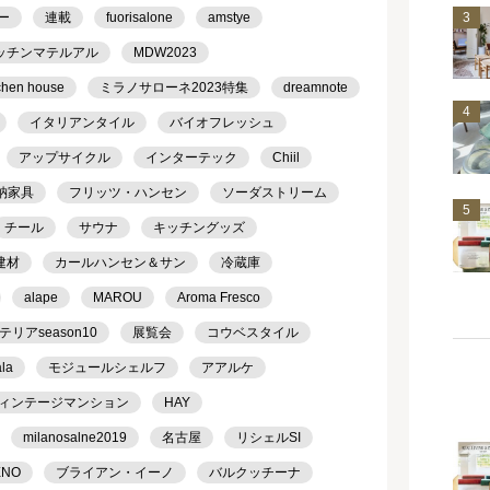
3
ー
連載
fuorisalone
amstye
ッチンマテルアル
MDW2023
chen house
ミラノサローネ2023特集
dreamnote
4
イタリアンタイル
バイオフレッシュ
アップサイクル
インターテック
Chiil
納家具
フリッツ・ハンセン
ソーダストリーム
5
チール
サウナ
キッチングッズ
建材
カールハンセン＆サン
冷蔵庫
alape
MAROU
Aroma Fresco
アseason10
展覧会
コウベスタイル
ala
モジュールシェルフ
アアルケ
ィンテージマンション
HAY
milanosalne2019
名古屋
リシェルSI
ENO
ブライアン・イーノ
バルクッチーナ