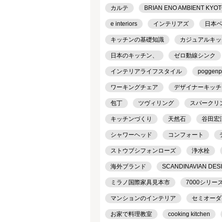
カルテ
BRIAN ENO AMBIENT KYO
e interiors
インテリアズ
日本
キッチンの基礎知識
カジュアルキッ
日本のキッチン、
ゼロ動線シンク
インテリアライフスタイル
poggenp
ワーキングチェア
デザイナーキッチ
包丁
ツヴィリング
スパークリ
キッチンづくり
天然石
谷田宏
シャワーヘッド
コンフォート
ストウブシフォンローズ
浄水栓
海外ブランド
SCANDINAVIAN DES
ミラノ国際家具見本市
7000シリー
マンションのインテリア
セミオーダ
お家で料理教室
cooking kitchen