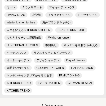
ミーレ
ミラノサローネ
マイキッチンハウス
LIVING IDEAS
小学館
イタリアキッチン
ドイツキッチン
Interior kitchen for free
海外ブランドキッチン
人生を変えるINTERIOR KITCHEN
BRAND FURNITURE
今どきキッチンの基礎知識
Mykitchenhouse
FUNCTIONAL KITCHEN
本間美紀
キッチンを素材から考える
キッチンハウス
リアルキッチン＆インテリア
オーダーキッチン
デザインキッチン
Days＆Stories
本間美紀のコラム
GOURMET KITCHEN
ITALIAN DESIGN
キッチンをインテリアから考える本
FAMILY DINING
INTERIOR TREND
EVERYDAY ITEM
GERMAN DESIGN
KITCHEN TREND
Category