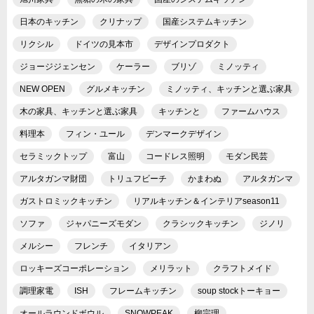
日本のキッチン
クリナップ
国産システムキッチン
リクシル
ドイツの見本市
デザインプロダクト
ジョージジェンセン
ケーラー
ブリゾ
ミノッティ
NEW OPEN
グルメキッチン
ミノッティ、キッチンと選ぶ家具
木の家具、キッチンと選ぶ家具
キッチンと
ファームハウス
料理本
フィン・ユール
デンマークデザイン
セラミックトップ
富山
コードレス照明
モダン民芸
アルタガンマ財団
トリュフビーチ
かまわぬ
アルタガンマ
ガストロミックキッチン
リアルキッチン＆インテリアseason11
ソファ
ジャパニーズモダン
クラシックキッチン
ジノリ
メルシー
フレンチ
イタリアン
ロッキーズコーポレーション
メリラット
クラフトメイド
調理家電
ISH
フレームキッチン
soup stockトーキョー
オールラウンドボウル
SNOWPEAK
柳宗理