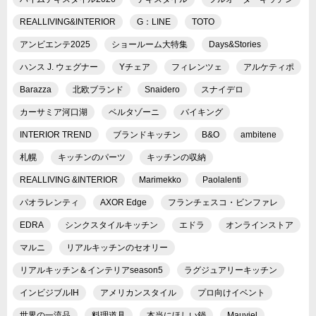
REALLIVING&INTERIOR
G：LINE
TOTO
アンビエンテ2025
ショールーム大特集
Days&Stories
ハンス J. ウェグナー
Yチェア
フィレンツェ
アルケティポ
Barazza
北欧ブランド
Snaidero
スナイデロ
カーサミア河口湖
ベルタゾーニ
バイキング
INTERIOR TREND
ブランドキッチン
B&O
ambitene
札幌
キッチンのパーツ
キッチンの収納
REALLIVING &INTERIOR
Marimekko
Paolalenti
パオラレンティ
AXOR Edge
フランチェスコ・ビンファレ
EDRA
シンクスタイルキッチン
エドラ
オンラインストア
マルニ
リアルキッチンのセオリー
リアルキッチン＆インテリアseason5
ラグジュアリーキッチン
インビジブルIH
アメリカンスタイル
プロ向けイベント
世界の一流品
料理道具
本当にほしい鍋
Mauviel