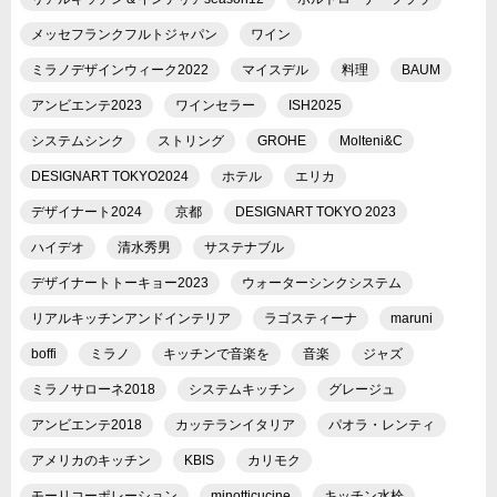
メッセフランクフルトジャパン
ワイン
ミラノデザインウィーク2022
マイスデル
料理
BAUM
アンビエンテ2023
ワインセラー
ISH2025
システムシンク
ストリング
GROHE
Molteni&C
DESIGNART TOKYO2024
ホテル
エリカ
デザイナート2024
京都
DESIGNART TOKYO 2023
ハイデオ
清水秀男
サステナブル
デザイナートトーキョー2023
ウォーターシンクシステム
リアルキッチンアンドインテリア
ラゴスティーナ
maruni
boffi
ミラノ
キッチンで音楽を
音楽
ジャズ
ミラノサローネ2018
システムキッチン
グレージュ
アンビエンテ2018
カッテランイタリア
パオラ・レンティ
アメリカのキッチン
KBIS
カリモク
モーリコーポレーション
minotticucine
キッチン水栓