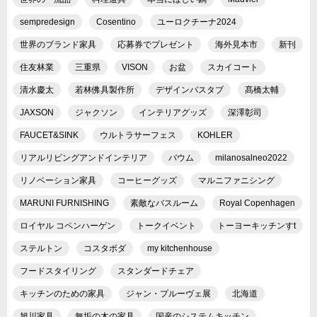
sempredesign
Cosentino
ユーロクチーナ2024
世界のブランド家具
応募券でプレゼント
海外見本市
新刊
住友林業
三重県
VISON
お盆
スカイコート
清水慶太
若林佛具製作所
デザインバスタブ
髙橋太輔
JAXSON
ジャクソン
インテリアグッズ
深澤彰司
FAUCET&SINK
ウルトラサーフェス
KOHLER
リアルリビングアンドインテリア
バウム
milanosalneo2022
リノベーション家具
コーヒーグッズ
マルニファニシング
MARUNI FURNISHING
素敵なバスルーム
Royal Copenhagen
ロイヤル コペンハーゲン
トークイベント
トーヨーキッチンすt
ステルトン
コスタボダ
my kitchenhouse
フードスタイリング
スタンダードチェア
キッチンのための家具
ジャン・プルーヴェ展
北海道
旭川家具
無垢の木の家具
国産のシステムキッチン