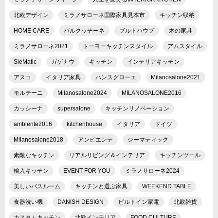
北欧デザイン
ミラノサローネ国際家具見本市
キッチン収納
HOME CARE
バルクッチーネ
ブルトハウプ
木の家具
ミラノサローネ2021
トーヨーキッチンスタイル
アムスタイル
SieMatic
ガゲナウ
キッチン
インテリアキッチン
アスコ
イタリア家具
ハンスグローエ
Milanosalone2021
モルテーニ
Milanosalone2024
MILANOSALONE2016
カッシーナ
supersalone
キッチンリノベーション
ambiente2016
kitchenhouse
イタリア
ドイツ
Milanosalone2018
アンビエンテ
ジーマティック
素敵なキッチン
リアルリビング＆インテリア
キッチンツール
輸入キッチン
EVENT FOR YOU
ミラノサローネ2024
美しいバスルーム
キッチンと選ぶ家具
WEEKEND TABLE
食器洗い機
DANISH DESIGN
ビルトイン家電
北欧雑貨
カスタムキッチン
北欧インテリア
FOOD CULTURE