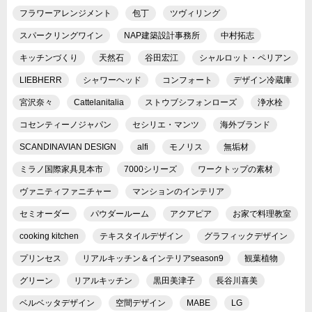
フラワーアレンジメント
包丁
ツヴィリング
スパークリングワイン
NAP建築設計事務所
中村拓志
キッチンづくり
天然石
谷田宏江
シャルロット・ペリアン
LIEBHERR
シャワーヘッド
コンフォート
デザイン冷蔵庫
宮沢奈々
Cattelanitalia
ストウブシフォンローズ
浄水栓
コセンティーノジャパン
セシリエ・マンツ
海外ブランド
SCANDINAVIAN DESIGN
alfi
モノリス
無垢材
ミラノ国際家具見本市
7000シリーズ
ワークトップの素材
ヴァニティファニチャー
マンションのインテリア
セミオーダー
パウダールーム
アクアピア
お家で料理教室
cooking kitchen
テキスタイルデザイン
グラフィックデザイン
プリンセス
リアルキッチン＆インテリアseason9
観葉植物
グリーン
リアルキッチン
黒田美津子
長谷川喜美
ベルベッタデザイン
空間デザイン
MABE
LG