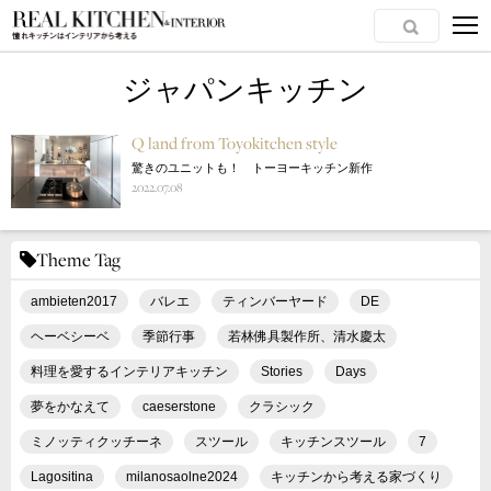
ジャパンキッチン
Q land from Toyokitchen style
驚きのユニットも！ トーヨーキッチン新作
2022.07.08
Theme Tag
ambieten2017
バレエ
ティンバーヤード
DE
ヘーベシーベ
季節行事
若林佛具製作所、清水慶太
料理を愛するインテリアキッチン
Stories
Days
夢をかなえて
caeserstone
クラシック
ミノッティクッチーネ
スツール
キッチンスツール
7
Lagositina
milanosaolne2024
キッチンから考える家づくり