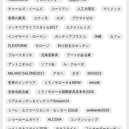
チャールズ・イームズ
コーリアン
人工大理石
マリメッコ
世界の家具
エティモ
ロダ
プラマイゼロ
インテリアライフスタイル2017
エクストレミス
インゲヤード・ローマン
ガンディアブラスコ
沖縄
カフェ
FLEXFORM
モローゾ
釣り好きのキッチン
ブルースタジオ
北海道家具
アートのある家
アントニオルピ
ソファあ
ル・クルーゼ
MILANO SALONE2017
アガペ
ダダ
ISH2023
世界のインテリア
ミラノサローネ＆MDW
minotti
安多化粧合板
ミラノサローネ国際家具見本市2026
リアルキッチン＆インテリアSesaon14
ミーレ・エクスペリエンス・センター 日比谷
ambiente2026
ショールームガイド
ALCOVA
コンランショップ
ハイムテキスタイル2026
テキスタイル
フルオーダーキッチン