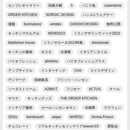
センプレギャラリー
高橋大輔
h
バニラ色
caserstone
ORDER KITCHEN
NORDIC DESIGN
ハンスJ.ウェグナー
連載
fuorisalone
amstye
DANSHI DESIGN
無料公開
キッチンマテルアル
MDW2023
ミラノデザインウィーク2023
Mykitchen house
ミラノサローネ2023特集
dreamnote
キッチンの素材
オスモ
冷凍庫
イタリアンタイル
バイオフレッシュ
allmilmo
バイオフレッシュプラス
アップサイクル
インターテック
Chiil
スイスデザイン
デンマーク
収納家具
フリッツ・ハンセン
ソーダストリーム
AZIMUT
フジオー
ACTUS
チール
サウナ
キッチングッズ
THE ORDER KITCHEN
インテリア建材
カールハンセン＆サン
冷蔵庫
ラウフェン
SDGs
dornbracht
alape
MAROU
Aroma Fresco
チョコレート
リアルキッチン＆インテリアseason10
展覧会