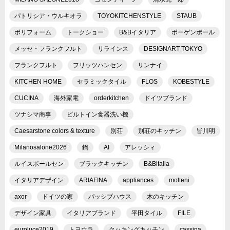
パトリシア・ウルキオラ
TOYOKITCHENSTYLE
STAUB
ポリフォーム
トークショー
B&Bイタリア
ポーゲンポール
メッセ・フランクフルト
リラインス
DESIGNART TOKYO
フランクフルト
フリッツハンセン
リンナイ
KITCHEN HOME
セラミックタイル
FLOS
KOBESTYLE
CUCINA
海外家電
orderkitchen
ドイツブランド
ツナシマ商事
ビルトイン食器洗い機
Caesarstone colors & texture
別荘
別荘のキッチン
皆川明
Milanosalone2026
鍋
AI
アレッシィ
ルイスポールセン
ブラックキッチン
B&Bitalia
イタリアデザイン
ARIAFINA
appliances
molteni
axor
ドイツの家
パッシブハウス
木のキッチン
デザイン家具
イタリアブランド
平田タイル
FILE
euroluce2019
トヨウラ
クッキングキッチン
cassina