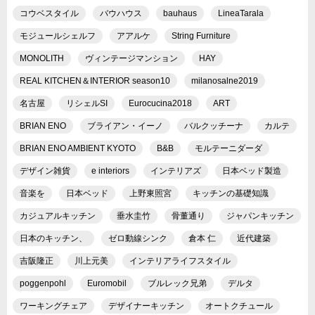
コウベスタイル
バウハウス
bauhaus
LineaTarala
モジュールシェルフ
アアルケ
String Furniture
MONOLITH
ヴィンテージマンション
HAY
REAL KITCHEN＆INTERIOR season10
milanosalne2019
名古屋
リシェルSI
Eurocucina2018
ART
BRIAN ENO
ブライアン・イーノ
バルクッチーナ
カルテ
BRIAN ENO AMBIENT KYOTO
B&B
モルテーニダーダ
デザイン雑貨
e interiors
インテリアズ
日本ベッド製造
音楽を
日本ベッド
上野東照宮
キッチンの基礎知識
カジュアルキッチン
垂水圭竹
骨董通り
ジャパンキッチン
日本のキッチン、
ゼロ動線シンク
倉本 仁
近代建築
吉阪隆正
川上元美
インテリアライフスタイル
poggenpohl
Euromobil
ブルレック兄弟
デルタ
ワーキングチェア
デザイナーキッチン
オートクチュール