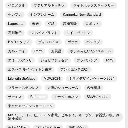
ベロメタル
マテリアルキッチン
ライトボックスギャラリー
センプレ
センプレホーム
Karimoku New Standard
Lagostina
未来
KNS
高橋智隆
ロボット
石川敬子
ジャパンブランド
ルイ・ヴィトン
B＆Bイタリア
ヴィレロイ＆
ボッホ
バスタブ
カルデバイ
Tform
お風呂
ホテルみたいなバスルーム
エミールアンリ
ジョゼフジョゼフ
ブラバンシア
sony
エスパス ルイ･ヴィトン東京
アンビエンテ2024
Life with SieMatic
MDW2024
ミラノデザインウィーク2024
ブラックステンレス
大阪のショールーム
名作家具
サーモス
Bathroom
ミナペルホネン
SMWジャパン
東京のキッチンショールーム
Miele、ミーレ、ビルトイン家電、ビルトインオーブン、食器洗い機、冷
凍冷蔵庫
Asias50Best
プロジェクター
洗面ボウル