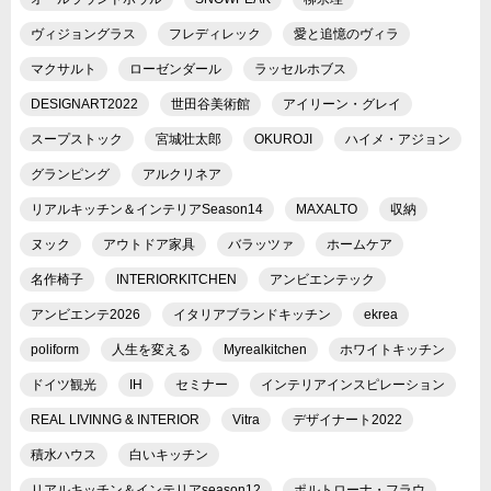
ヴィジョングラス
フレディレック
愛と追憶のヴィラ
マクサルト
ローゼンダール
ラッセルホブス
DESIGNART2022
世田谷美術館
アイリーン・グレイ
スープストック
宮城壮太郎
OKUROJI
ハイメ・アジョン
グランピング
アルクリネア
リアルキッチン＆インテリアSeason14
MAXALTO
収納
ヌック
アウトドア家具
バラッツァ
ホームケア
名作椅子
INTERIORKITCHEN
アンビエンテック
アンビエンテ2026
イタリアブランドキッチン
ekrea
poliform
人生を変える
Myrealkitchen
ホワイトキッチン
ドイツ観光
IH
セミナー
インテリアインスピレーション
REAL LIVINNG & INTERIOR
Vitra
デザイナート2022
積水ハウス
白いキッチン
リアルキッチン＆インテリアseason12
ポルトローナ・フラウ