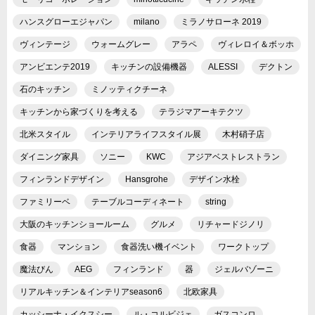
ハンスグローエジャパン
milano
ミラノサローネ 2019
ヴィンテージ
ウォームグレー
アラペ
ヴィレロイ＆ボッホ
アンビエンテ2019
キッチンの設備機器
ALESSI
デクトン
石のキッチン
ミノッティクチーネ
キッチンから家づくりを考える
テラジマアーキテクツ
北米スタイル
インテリアライフスタイル展
木村硝子店
ダイニング家具
ソニー
KWC
アジアベストレストラン
フィンランドデザイン
Hansgrohe
デザイン水栓
ファミリーベ
テーブルコーディネート
string
大阪のキッチンショールーム
グルメ
リチャードジノリ
食器
マンション
食器洗い機イベント
ワークトップ
魔法びん
AEG
フィンランド
器
ジェルバゾーニ
リアルキッチン＆インテリアseason6
北欧家具
カッシーナ・イクスシー
ル・コルビジェ
ガスコンロ