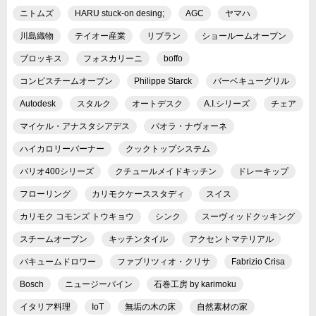
ニトムズ
HARU stuck-on desing;
AGC
ヤマハ
川島織物
テイオー産業
リブラン
ショールームオープン
ブロッキス
フォスカリーニ
boffo
コンビスチームオーブン
Philippe Starck
バーベキューグリル
Autodesk
スタルク
オートデスク
A.I.シリーズ
チェア
マイケル・アナスタシアデス
パオラ・ナヴォーネ
ハイカロリーバーナー
クックトップシステム
バリオ400シリーズ
クチュールメイドキッチン
ドレーキップ
フローリング
カリモクケーススタディ
スイス
カリモク コモンズ トウキョウ
シンク
スーヴィッドクッキング
スチームオーブン
キッチンタイル
アクセントマテリアル
バキュームドロワー
ファブリツィオ・クリサ
Fabrizio Crisa
Bosch
ニュージーパイン
石巻工房 by karimoku
イタリア料理
IoT
無垢の木の床
自然素材の家