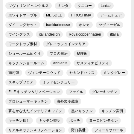
ツヴィリング ヘンケルス
ミンタ
タニコー
tanico
ホワイトマーブル
MEISDEL
HIROSHIMA
アームチェア
ダイニングセット
frankfurtmesse
ホレカ
ツヴィーゼル
ワイングラス
italiandesign
Royalcoppenhagen
ittalla
ワークトップ素材
グレイッシュインテリア
ショールームめぐり
プロの厨房
整理術
キッチンショールーム
anbiente
サスティナビリティ
南村弾
ヴィンテージウッド
セカンドハウス
ミンクグレー
スキップフロア
ミッドセンチュリー
FILE キッチン＆リノベーション
ファイル
グレーキッチン
プロシューマーキッチン
海外製冷蔵庫
夢をかなえたインテリアキッチン
黒いキッチン
キッチン実例
キッチン探し
キッチン照明
ボッチ
ヨーロピンモダン
リアルキッチン＆リノベーション
野口英世
フォーリサローネ