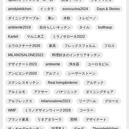
amstylekitchen
イッタラ
eurocucina2024
Days & Stories
ダイニングテーブル
東レ
水栓
トレビーノ
ambiente2019
自分らしいキッチン
タイル
bulthaup
Kartell
マルニ木工
ミラノサローネ2022
エウロクチーナ2026
家具
フレックスフォルム
フロス
MILANOSALONE2022
料理好きのインテリアキッチン
デザイナート2023
ambiente
浄水器
ユーロモビル
アンビエンテ2020
アルフィ
シーザーストーン
ステンレスキッチン
Real living&interior
アルテック
アルミルモ
アクサー
パナソニック
ダイニングチェア
アルフレックス
milanosalone2023
リープヘル
グローエ
WMF
ミラノデザインウィーク2026
コーラー
ブランド家具
リネアタラーラ
照明
デザイナート
ザ・オーダーキッチン
深澤直人
ダーダ
Theorderkitchen