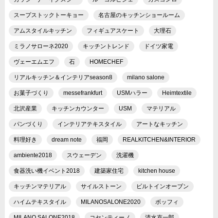
スープストックトーキョー
名古屋のキッチンショールーム
アムスタイルキッチン
フィギュアスケート
大理石
ミラノサローネ2020
キッチントレンド
ドイツ家電
ヴェーエムエフ
石
HOMECHEF
リアルキッチン＆インテリアseason8
milano salone
お菓子づくり
messefrankfurt
USMハラー
Heimtextile
北沢産業
キッチンカウンター
USM
マテリアル
パンづくり
インテリアテキスタイル
アートなキッチン
料理好き
dream note
福岡
REALKITCHEN&INTERIOR
ambiente2018
スウェーデン
洗濯機
食器洗い機イベント2018
建築家住宅
kitchen house
キッチンマテリアル
サイルストーン
ビルトインオーブン
ハイムテキスタイル
MILANOSALONE2020
ボッフィ
MILANO SALONE2018
コセンティーノ
清水克一郎