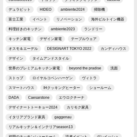
デュラビット
HIDEO
ambiente2024
掃除機
富士工業
イベント
リノベーション
海外ビルトイン機器
料理好きのキッチン
ambiente2023
ランドリー
キッチン家電
デザイン家電
テーブルウェア
オスモ＆エーデル
DESIGNART TOKYO 2022
カンディハウス
デザイン
タイムアンドスタイル
世界のプレミアムキッチン家電
beyond the pradise
洗面
ストゥブ
ロイヤルコペンハーゲン
ヴィトラ
スマートハウス
IHクッキングヒーター
ショールーム
DADA
Caesarstone
エウロクチーナ
デザイナートトーキョー2024
カリモク家具
イタリアブランド家具
gaggenau
リアルキッチン＆インテリアseason13
福岡のキッチンショールーム
読者イベント
グレイッシュ