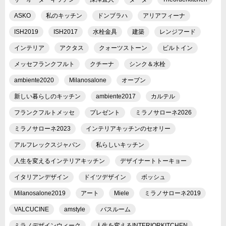
ASKO
私のキッチン
ドンブラハ
アリアフィーナ
ISH2019
ISH2017
水栓金具
建築
レンジフード
インテリア
アクタス
クォーツストーン
ビルトイン
メッセフランクフルト
クチーナ
シンク＆水栓
ambiente2020
Milanosalone
オーブン
新しい暮らしのキッチン
ambiente2017
カルテル
フランクフルトメッセ
プレゼント
ミラノサローネ2026
ミラノサローネ2023
インテリアキッチンのセオリー
アルフレックスジャパン
私らしいキッチン
人生を変えるインテリアキッチン
デザイナートトーキョー
イタリアンデザイン
ドイツデザイン
ボッシュ
Milanosalone2019
アート
Miele
ミラノサローネ2019
VALCUCINE
amstyle
バスルーム
ミラノデザインウィーク
人生を変えるINTERIORKITCHEN