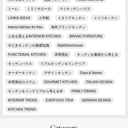
ミーレ
ミラノサローネ
マイキッチンハウス
LIVING IDEAS
小学館
イタリアキッチン
ドイツキッチン
Interior kitchen for free
海外ブランドキッチン
人生を変えるINTERIOR KITCHEN
BRAND FURNITURE
今どきキッチンの基礎知識
Mykitchenhouse
FUNCTIONAL KITCHEN
本間美紀
キッチンを素材から考える
キッチンハウス
リアルキッチン＆インテリア
オーダーキッチン
デザインキッチン
Days＆Stories
本間美紀のコラム
GOURMET KITCHEN
ITALIAN DESIGN
キッチンをインテリアから考える本
FAMILY DINING
INTERIOR TREND
EVERYDAY ITEM
GERMAN DESIGN
KITCHEN TREND
Category