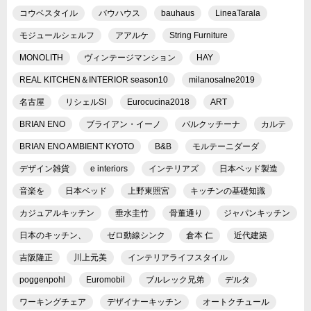
コウベスタイル
バウハウス
bauhaus
LineaTarala
モジュールシェルフ
アアルケ
String Furniture
MONOLITH
ヴィンテージマンション
HAY
REAL KITCHEN＆INTERIOR season10
milanosalne2019
名古屋
リシェルSI
Eurocucina2018
ART
BRIAN ENO
ブライアン・イーノ
バルクッチーナ
カルテ
BRIAN ENO AMBIENT KYOTO
B&B
モルテーニダーダ
デザイン雑貨
e interiors
インテリアズ
日本ベッド製造
音楽を
日本ベッド
上野東照宮
キッチンの基礎知識
カジュアルキッチン
垂水圭竹
骨董通り
ジャパンキッチン
日本のキッチン、
ゼロ動線シンク
倉本 仁
近代建築
吉阪隆正
川上元美
インテリアライフスタイル
poggenpohl
Euromobil
ブルレック兄弟
デルタ
ワーキングチェア
デザイナーキッチン
オートクチュール