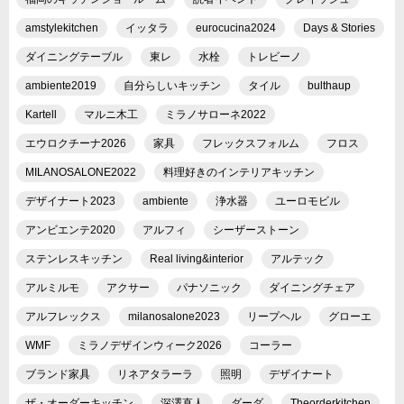
amstylekitchen
イッタラ
eurocucina2024
Days & Stories
ダイニングテーブル
東レ
水栓
トレビーノ
ambiente2019
自分らしいキッチン
タイル
bulthaup
Kartell
マルニ木工
ミラノサローネ2022
エウロクチーナ2026
家具
フレックスフォルム
フロス
MILANOSALONE2022
料理好きのインテリアキッチン
デザイナート2023
ambiente
浄水器
ユーロモビル
アンビエンテ2020
アルフィ
シーザーストーン
ステンレスキッチン
Real living&interior
アルテック
アルミルモ
アクサー
パナソニック
ダイニングチェア
アルフレックス
milanosalone2023
リープヘル
グローエ
WMF
ミラノデザインウィーク2026
コーラー
ブランド家具
リネアタラーラ
照明
デザイナート
ザ・オーダーキッチン
深澤直人
ダーダ
Theorderkitchen