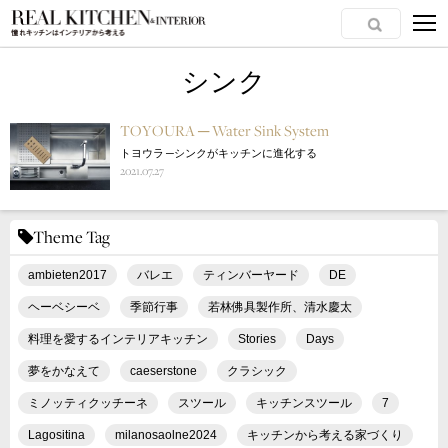
シンク
TOYOURA ─ Water Sink System
トヨウラ ─シンクがキッチンに進化する
2021.07.27
Theme Tag
ambieten2017
バレエ
ティンバーヤード
DE
ヘーベシーベ
季節行事
若林佛具製作所、清水慶太
料理を愛するインテリアキッチン
Stories
Days
夢をかなえて
caeserstone
クラシック
ミノッティクッチーネ
スツール
キッチンスツール
7
Lagositina
milanosaolne2024
キッチンから考える家づくり