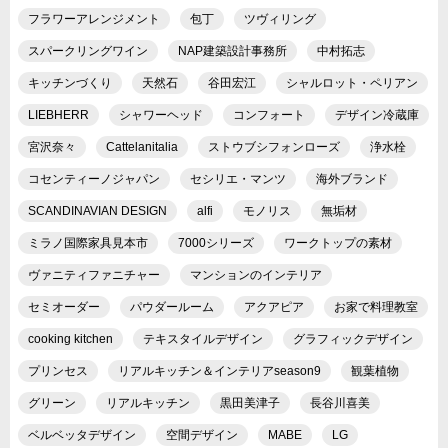
フラワーアレンジメント
包丁
ツヴィリング
スパークリングワイン
NAP建築設計事務所
中村拓志
キッチンづくり
天然石
谷田宏江
シャルロット・ペリアン
LIEBHERR
シャワーヘッド
コンフォート
デザイン冷蔵庫
宮沢奈々
Cattelanitalia
ストウブシフォンローズ
浄水栓
コセンティーノジャパン
セシリエ・マンツ
海外ブランド
SCANDINAVIAN DESIGN
alfi
モノリス
無垢材
ミラノ国際家具見本市
7000シリーズ
ワークトップの素材
ヴァニティファニチャー
マンションのインテリア
セミオーダー
パウダールーム
アクアピア
お家で料理教室
cooking kitchen
テキスタイルデザイン
グラフィックデザイン
プリンセス
リアルキッチン＆インテリアseason9
観葉植物
グリーン
リアルキッチン
黒田美津子
長谷川喜美
ベルベッタデザイン
空間デザイン
MABE
LG