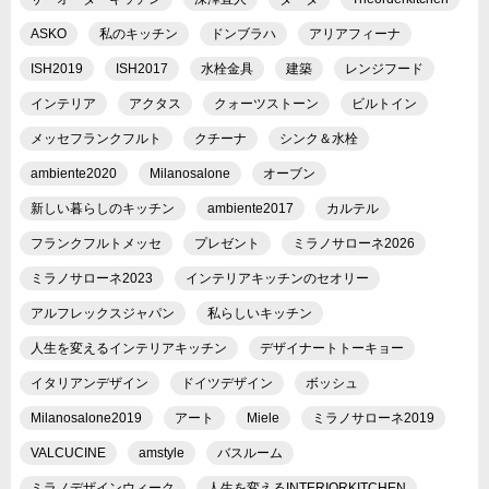
ASKO
私のキッチン
ドンブラハ
アリアフィーナ
ISH2019
ISH2017
水栓金具
建築
レンジフード
インテリア
アクタス
クォーツストーン
ビルトイン
メッセフランクフルト
クチーナ
シンク＆水栓
ambiente2020
Milanosalone
オーブン
新しい暮らしのキッチン
ambiente2017
カルテル
フランクフルトメッセ
プレゼント
ミラノサローネ2026
ミラノサローネ2023
インテリアキッチンのセオリー
アルフレックスジャパン
私らしいキッチン
人生を変えるインテリアキッチン
デザイナートトーキョー
イタリアンデザイン
ドイツデザイン
ボッシュ
Milanosalone2019
アート
Miele
ミラノサローネ2019
VALCUCINE
amstyle
バスルーム
ミラノデザインウィーク
人生を変えるINTERIORKITCHEN