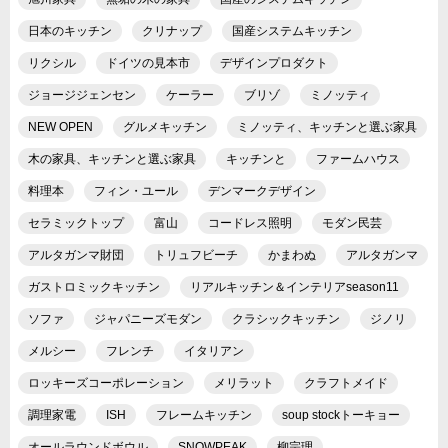
日本のキッチン
クリナップ
国産システムキッチン
リクシル
ドイツの見本市
デザインプロダクト
ジョージジェンセン
ケーラー
ブリゾ
ミノッティ
NEW OPEN
グルメキッチン
ミノッティ、キッチンと選ぶ家具
木の家具、キッチンと選ぶ家具
キッチンと
ファームハウス
料理本
フィン・ユール
デンマークデザイン
セラミックトップ
富山
コードレス照明
モダン民芸
アルタガンマ財団
トリュフビーチ
かまわぬ
アルタガンマ
ガストロミックキッチン
リアルキッチン＆インテリアseason11
ソファ
ジャパニーズモダン
クラシックキッチン
ジノリ
メルシー
フレンチ
イタリアン
ロッキーズコーポレーション
メリラット
クラフトメイド
調理家電
ISH
フレームキッチン
soup stockトーキョー
オールラウンドボウル
SNOWPEAK
柳宗理