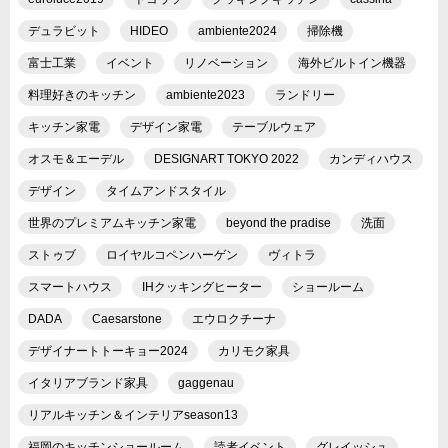
デュラビット
HIDEO
ambiente2024
掃除機
富士工業
イベント
リノベーション
海外ビルトイン機器
料理好きのキッチン
ambiente2023
ランドリー
キッチン家電
デザイン家電
テーブルウェア
オスモ＆エーデル
DESIGNART TOKYO 2022
カンディハウス
デザイン
タイムアンドスタイル
世界のプレミアムキッチン家電
beyond the pradise
洗面
ストゥブ
ロイヤルコペンハーゲン
ヴィトラ
スマートハウス
IHクッキングヒーター
ショールーム
DADA
Caesarstone
エウロクチーナ
デザイナートトーキョー2024
カリモク家具
イタリアブランド家具
gaggenau
リアルキッチン＆インテリアseason13
福岡のキッチンショールーム
読者イベント
グレイッシュ