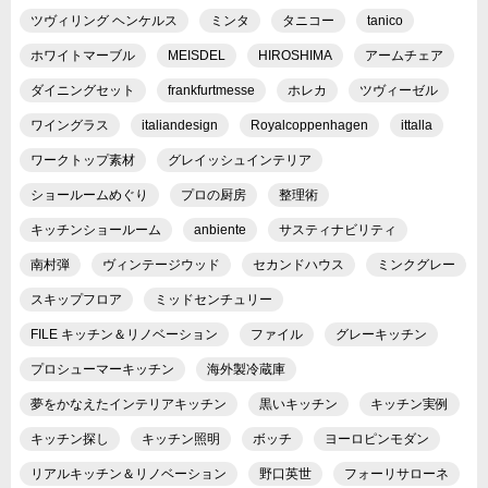
ツヴィリング ヘンケルス
ミンタ
タニコー
tanico
ホワイトマーブル
MEISDEL
HIROSHIMA
アームチェア
ダイニングセット
frankfurtmesse
ホレカ
ツヴィーゼル
ワイングラス
italiandesign
Royalcoppenhagen
ittalla
ワークトップ素材
グレイッシュインテリア
ショールームめぐり
プロの厨房
整理術
キッチンショールーム
anbiente
サスティナビリティ
南村弾
ヴィンテージウッド
セカンドハウス
ミンクグレー
スキップフロア
ミッドセンチュリー
FILE キッチン＆リノベーション
ファイル
グレーキッチン
プロシューマーキッチン
海外製冷蔵庫
夢をかなえたインテリアキッチン
黒いキッチン
キッチン実例
キッチン探し
キッチン照明
ボッチ
ヨーロピンモダン
リアルキッチン＆リノベーション
野口英世
フォーリサローネ