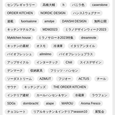
センプレギャラリー
高橋大輔
h
バニラ色
caserstone
ORDER KITCHEN
NORDIC DESIGN
ハンスJ.ウェグナー
連載
fuorisalone
amstye
DANSHI DESIGN
無料公開
キッチンマテルアル
MDW2023
ミラノデザインウィーク2023
Mykitchen house
ミラノサローネ2023特集
dreamnote
キッチンの素材
オスモ
冷凍庫
イタリアンタイル
バイオフレッシュ
allmilmo
バイオフレッシュプラス
アップサイクル
インターテック
Chiil
スイスデザイン
デンマーク
収納家具
フリッツ・ハンセン
ソーダストリーム
AZIMUT
フジオー
ACTUS
チール
サウナ
キッチングッズ
THE ORDER KITCHEN
インテリア建材
カールハンセン＆サン
冷蔵庫
ラウフェン
SDGs
dornbracht
alape
MAROU
Aroma Fresco
チョコレート
リアルキッチン＆インテリアseason10
展覧会