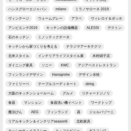
ハンスグローエジャパン
milano
ミラノサローネ 2019
ヴィンテージ
ウォームグレー
アラペ
ヴィレロイ＆ボッホ
アンビエンテ2019
キッチンの設備機器
ALESSI
デクトン
石のキッチン
ミノッティクチーネ
キッチンから家づくりを考える
テラジマアーキテクツ
北米スタイル
インテリアライフスタイル展
木村硝子店
ダイニング家具
ソニー
KWC
アジアベストレストラン
フィンランドデザイン
Hansgrohe
デザイン水栓
ファミリーベ
テーブルコーディネート
string
大阪のキッチンショールーム
グルメ
リチャードジノリ
食器
マンション
食器洗い機イベント
ワークトップ
魔法びん
AEG
フィンランド
器
ジェルバゾーニ
リアルキッチン＆インテリアseason6
北欧家具
カッシーナ・イクスシー
ル・コルビジェ
ガスコンロ