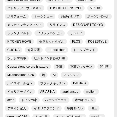
パトリシア・ウルキオラ
TOYOKITCHENSTYLE
STAUB
ポリフォーム
トークショー
B&Bイタリア
ポーゲンポール
メッセ・フランクフルト
リラインス
DESIGNART TOKYO
フランクフルト
フリッツハンセン
リンナイ
KITCHEN HOME
セラミックタイル
FLOS
KOBESTYLE
CUCINA
海外家電
orderkitchen
ドイツブランド
ツナシマ商事
ビルトイン食器洗い機
Caesarstone colors & texture
別荘
別荘のキッチン
皆川明
Milanosalone2026
鍋
AI
アレッシィ
ルイスポールセン
ブラックキッチン
B&Bitalia
イタリアデザイン
ARIAFINA
appliances
molteni
axor
ドイツの家
パッシブハウス
木のキッチン
デザイン家具
イタリアブランド
平田タイル
FILE
euroluce2019
トヨウラ
クッキングキッチン
cassina