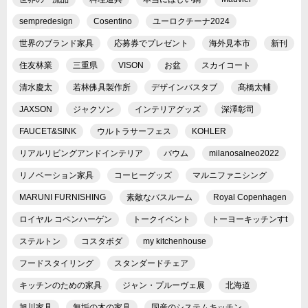
sempredesign
Cosentino
ユーロクチーナ2024
世界のブランド家具
応募券でプレゼント
海外見本市
新刊
住友林業
三重県
VISON
お盆
スカイコート
清水慶太
若林佛具製作所
デザインバスタブ
髙橋太輔
JAXSON
ジャクソン
インテリアグッズ
深澤彰司
FAUCET&SINK
ウルトラサーフェス
KOHLER
リアルリビングアンドインテリア
バウム
milanosalneo2022
リノベーション家具
コーヒーグッズ
マルニファニシング
MARUNI FURNISHING
素敵なバスルーム
Royal Copenhagen
ロイヤル コペンハーゲン
トークイベント
トーヨーキッチンすt
ステルトン
コスタボダ
my kitchenhouse
フードスタイリング
スタンダードチェア
キッチンのための家具
ジャン・プルーヴェ展
北海道
旭川家具
無垢の木の家具
国産のシステムキッチン