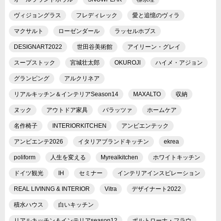
ヴィジョングラス
フレディレック
愛と追憶のヴィラ
マクサルト
ローゼンダール
ラッセルホブス
DESIGNART2022
世田谷美術館
アイリーン・グレイ
スープストック
宮城壮太郎
OKUROJI
ハイメ・アジョン
グランピング
アルクリネア
リアルキッチン＆インテリアSeason14
MAXALTO
収納
ヌック
アウトドア家具
バラッツァ
ホームケア
名作椅子
INTERIORKITCHEN
アンビエンテック
アンビエンテ2026
イタリアブランドキッチン
ekrea
poliform
人生を変える
Myrealkitchen
ホワイトキッチン
ドイツ観光
IH
セミナー
インテリアインスピレーション
REAL LIVINNG & INTERIOR
Vitra
デザイナート2022
積水ハウス
白いキッチン
リアルキッチン＆インテリアseason12
ポルトローナ・フラウ