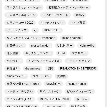
スープストックトーキョー
名古屋のキッチンショールーム
アムスタイルキッチン
フィギュアスケート
大理石
ミラノサローネ2020
キッチントレンド
ドイツ家電
ヴェーエムエフ
石
HOMECHEF
リアルキッチン＆インテリアseason8
milano salone
お菓子づくり
messefrankfurt
USMハラー
Heimtextile
北沢産業
キッチンカウンター
USM
マテリアル
パンづくり
インテリアテキスタイル
アートなキッチン
料理好き
dream note
福岡
REALKITCHEN&INTERIOR
ambiente2018
スウェーデン
洗濯機
食器洗い機イベント2018
建築家住宅
kitchen house
キッチンマテリアル
サイルストーン
ビルトインオーブン
ハイムテキスタイル
MILANOSALONE2020
ボッフィ
MILANO SALONE2018
コセンティーノ
清水克一郎