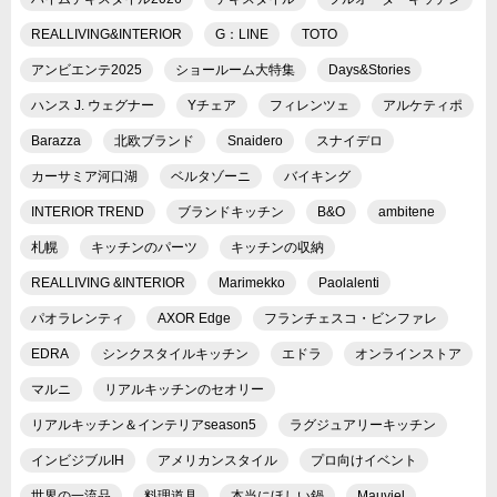
REALLIVING&INTERIOR
G：LINE
TOTO
アンビエンテ2025
ショールーム大特集
Days&Stories
ハンス J. ウェグナー
Yチェア
フィレンツェ
アルケティポ
Barazza
北欧ブランド
Snaidero
スナイデロ
カーサミア河口湖
ベルタゾーニ
バイキング
INTERIOR TREND
ブランドキッチン
B&O
ambitene
札幌
キッチンのパーツ
キッチンの収納
REALLIVING &INTERIOR
Marimekko
Paolalenti
パオラレンティ
AXOR Edge
フランチェスコ・ビンファレ
EDRA
シンクスタイルキッチン
エドラ
オンラインストア
マルニ
リアルキッチンのセオリー
リアルキッチン＆インテリアseason5
ラグジュアリーキッチン
インビジブルIH
アメリカンスタイル
プロ向けイベント
世界の一流品
料理道具
本当にほしい鍋
Mauviel