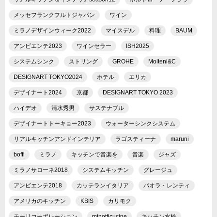
メッセフランクフルトジャパン
ワイン
ミラノデザインウィーク2022
マイスデル
料理
BAUM
アンビエンテ2023
ワインセラー
ISH2025
システムシンク
ストリング
GROHE
Molteni&C
DESIGNART TOKYO2024
ホテル
エリカ
デザイナート2024
京都
DESIGNART TOKYO 2023
ハイデオ
清水秀男
サステナブル
デザイナートトーキョー2023
ウォーターシンクシステム
リアルキッチンアンドインテリア
ラゴスティーナ
maruni
boffi
ミラノ
キッチンで音楽を
音楽
ジャズ
ミラノサローネ2018
システムキッチン
グレージュ
アンビエンテ2018
カッテランイタリア
パオラ・レンティ
アメリカのキッチン
KBIS
カリモク
モーリコーポレーション
minotticucine
キッチン水栓