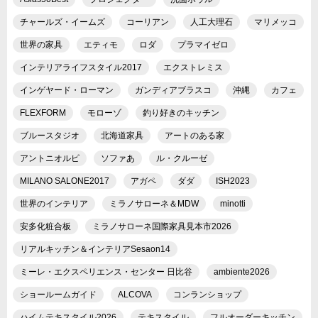
チャールズ・イームズ
コーリアン
人工大理石
マリメッコ
世界の家具
エティモ
ロダ
プラマイゼロ
インテリアライフスタイル2017
エクストレミス
インゲヤード・ローマン
ガンディアブラスコ
沖縄
カフェ
FLEXFORM
モローゾ
釣り好きのキッチン
ブルースタジオ
北海道家具
アートのある家
アントニオルピ
ソファあ
ル・クルーゼ
MILANO SALONE2017
アガペ
ダダ
ISH2023
世界のインテリア
ミラノサローネ＆MDW
minotti
安多化粧合板
ミラノサローネ国際家具見本市2026
リアルキッチン＆インテリアSesaon14
ミーレ・エクスペリエンス・センター 日比谷
ambiente2026
ショールームガイド
ALCOVA
コンランショップ
ハイムテキスタイル2026
テキスタイル
フルオーダーキッチン