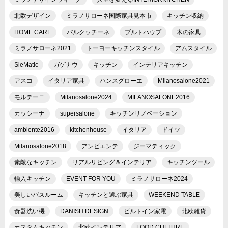
北欧デザイン
ミラノサローネ国際家具見本市
キッチン収納
HOME CARE
バルクッチーネ
ブルトハウプ
木の家具
ミラノサローネ2021
トーヨーキッチンスタイル
アムスタイル
SieMatic
ガゲナウ
キッチン
インテリアキッチン
アスコ
イタリア家具
ハンスグローエ
Milanosalone2021
モルテーニ
Milanosalone2024
MILANOSALONE2016
カッシーナ
supersalone
キッチンリノベーション
ambiente2016
kitchenhouse
イタリア
ドイツ
Milanosalone2018
アンビエンテ
ジーマティック
素敵なキッチン
リアルリビング＆インテリア
キッチンツール
輸入キッチン
EVENT FOR YOU
ミラノサローネ2024
美しいバスルーム
キッチンと選ぶ家具
WEEKEND TABLE
食器洗い機
DANISH DESIGN
ビルトイン家電
北欧雑貨
カスタムキッチン
北欧インテリア
FOOD CULTURE