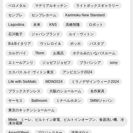
ベロメタル
マテリアルキッチン
ライトボックスギャラリー
センプレ
センプレホーム
Karimoku New Standard
Lagostina
未来
KNS
高橋智隆
ロボット
石川敬子
ジャパンブランド
ルイ・ヴィトン
B＆Bイタリア
ヴィレロイ＆
ボッホ
バスタブ
カルデバイ
Tform
お風呂
ホテルみたいなバスルーム
エミールアンリ
ジョゼフジョゼフ
ブラバンシア
sony
エスパス ルイ･ヴィトン東京
アンビエンテ2024
Life with SieMatic
MDW2024
ミラノデザインウィーク2024
ブラックステンレス
大阪のショールーム
名作家具
サーモス
Bathroom
ミナペルホネン
SMWジャパン
東京のキッチンショールーム
Miele、ミーレ、ビルトイン家電、ビルトインオーブン、食器洗い機、冷
凍冷蔵庫
Asias50Best
プロジェクター
洗面ボウル