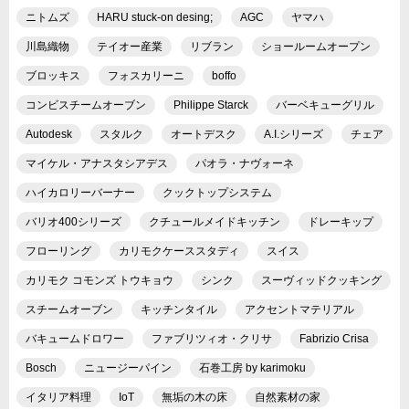
ニトムズ
HARU stuck-on desing;
AGC
ヤマハ
川島織物
テイオー産業
リブラン
ショールームオープン
ブロッキス
フォスカリーニ
boffo
コンビスチームオーブン
Philippe Starck
バーベキューグリル
Autodesk
スタルク
オートデスク
A.I.シリーズ
チェア
マイケル・アナスタシアデス
パオラ・ナヴォーネ
ハイカロリーバーナー
クックトップシステム
バリオ400シリーズ
クチュールメイドキッチン
ドレーキップ
フローリング
カリモクケーススタディ
スイス
カリモク コモンズ トウキョウ
シンク
スーヴィッドクッキング
スチームオーブン
キッチンタイル
アクセントマテリアル
バキュームドロワー
ファブリツィオ・クリサ
Fabrizio Crisa
Bosch
ニュージーパイン
石巻工房 by karimoku
イタリア料理
IoT
無垢の木の床
自然素材の家