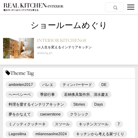
ショールームめぐり
INTERIOR KITCHEN08
08 人生を変えるインテリアキッチン
2020.04.30
Theme Tag
ambieten2017
バレエ
ティンバーヤード
DE
ヘーベシーベ
季節行事
若林佛具製作所、清水慶太
料理を愛するインテリアキッチン
Stories
Days
夢をかなえて
caeserstone
クラシック
ミノッティクッチーネ
スツール
キッチンスツール
7
Lagositina
milanosaolne2024
キッチンから考える家づくり