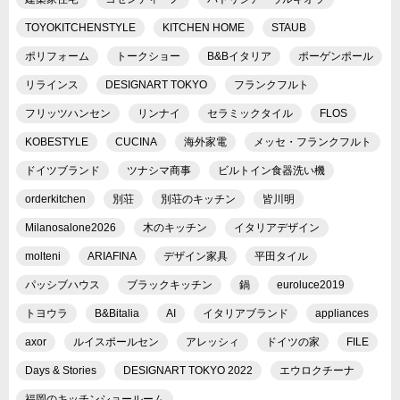
TOYOKITCHENSTYLE
KITCHEN HOME
STAUB
ポリフォーム
トークショー
B&Bイタリア
ポーゲンポール
リラインス
DESIGNART TOKYO
フランクフルト
フリッツハンセン
リンナイ
セラミックタイル
FLOS
KOBESTYLE
CUCINA
海外家電
メッセ・フランクフルト
ドイツブランド
ツナシマ商事
ビルトイン食器洗い機
orderkitchen
別荘
別荘のキッチン
皆川明
Milanosalone2026
木のキッチン
イタリアデザイン
molteni
ARIAFINA
デザイン家具
平田タイル
パッシブハウス
ブラックキッチン
鍋
euroluce2019
トヨウラ
B&Bitalia
AI
イタリアブランド
appliances
axor
ルイスポールセン
アレッシィ
ドイツの家
FILE
Days & Stories
DESIGNART TOKYO 2022
エウロクチーナ
福岡のキッチンショールーム