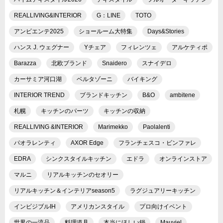
REALLIVING&INTERIOR
G：LINE
TOTO
アンビエンテ2025
ショールーム大特集
Days&Stories
ハンス J. ウェグナー
Yチェア
フィレンツェ
アルケティポ
Barazza
北欧ブランド
Snaidero
スナイデロ
カーサミア河口湖
ベルタゾーニ
バイキング
INTERIOR TREND
ブランドキッチン
B&O
ambitene
札幌
キッチンのパーツ
キッチンの収納
REALLIVING &INTERIOR
Marimekko
Paolalenti
パオラレンティ
AXOR Edge
フランチェスコ・ビンファレ
EDRA
シンクスタイルキッチン
エドラ
オンラインストア
マルニ
リアルキッチンのセオリー
リアルキッチン＆インテリアseason5
ラグジュアリーキッチン
インビジブルIH
アメリカンスタイル
プロ向けイベント
世界の一流品
料理道具
本当にほしい鍋
Mauviel