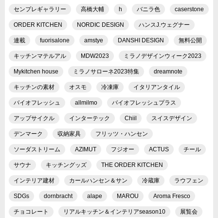
センプレギャラリー
高橋大輔
h
バニラ色
caserstone
ORDER KITCHEN
NORDIC DESIGN
ハンスJ.ウェグナー
連載
fuorisalone
amstye
DANSHI DESIGN
無料公開
キッチンマテルアル
MDW2023
ミラノデザインウィーク2023
Mykitchen house
ミラノサローネ2023特集
dreamnote
キッチンの素材
オスモ
冷凍庫
イタリアンタイル
バイオフレッシュ
allmilmo
バイオフレッシュプラス
アップサイクル
インターテック
Chiil
スイスデザイン
デンマーク
収納家具
フリッツ・ハンセン
ソーダストリーム
AZIMUT
フジオー
ACTUS
チール
サウナ
キッチングッズ
THE ORDER KITCHEN
インテリア建材
カールハンセン＆サン
冷蔵庫
ラウフェン
SDGs
dornbracht
alape
MAROU
Aroma Fresco
チョコレート
リアルキッチン＆インテリアseason10
展覧会