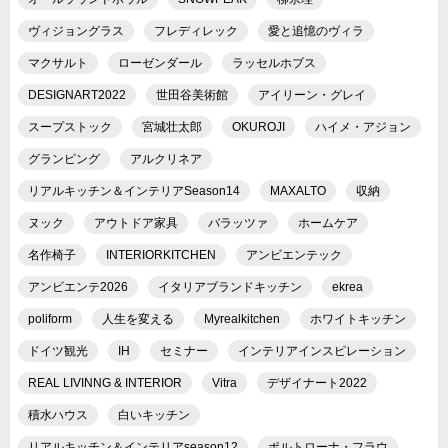
ヴィジョングラス
フレディレック
愛と追憶のヴィラ
マクサルト
ローゼンダール
ラッセルホブス
DESIGNART2022
世田谷美術館
アイリーン・グレイ
スープストック
宮城壮太郎
OKUROJI
ハイメ・アジョン
グランピング
アルクリネア
リアルキッチン＆インテリアSeason14
MAXALTO
収納
ヌック
アウトドア家具
バラッツァ
ホームケア
名作椅子
INTERIORKITCHEN
アンビエンテック
アンビエンテ2026
イタリアブランドキッチン
ekrea
poliform
人生を変える
Myrealkitchen
ホワイトキッチン
ドイツ観光
IH
セミナー
インテリアインスピレーション
REAL LIVINNG & INTERIOR
Vitra
デザイナート2022
積水ハウス
白いキッチン
リアルキッチン＆インテリアseason12
ポルトローナ・フラウ