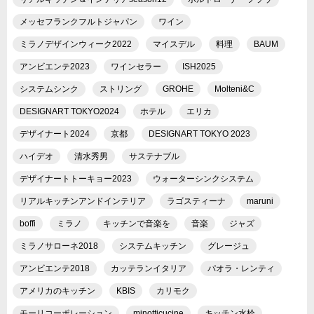
メッセフランクフルトジャパン
ワイン
ミラノデザインウィーク2022
マイスデル
料理
BAUM
アンビエンテ2023
ワインセラー
ISH2025
システムシンク
ストリング
GROHE
Molteni&C
DESIGNART TOKYO2024
ホテル
エリカ
デザイナート2024
京都
DESIGNART TOKYO 2023
ハイデオ
清水秀男
サステナブル
デザイナートトーキョー2023
ウォーターシンクシステム
リアルキッチンアンドインテリア
ラゴスティーナ
maruni
boffi
ミラノ
キッチンで音楽を
音楽
ジャズ
ミラノサローネ2018
システムキッチン
グレージュ
アンビエンテ2018
カッテランイタリア
パオラ・レンティ
アメリカのキッチン
KBIS
カリモク
モーリコーポレーション
minotticucine
キッチン水栓