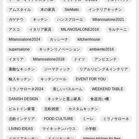
アムスタイル
木の家具
SieMatic
インテリアキッチン
ガゲナウ
キッチン
ハンスグローエ
Milanosalone2021
アスコ
イタリア家具
MILANOSALONE2016
モルテーニ
Milanosalone2024
カッシーナ
kitchenhouse
supersalone
キッチンリノベーション
ambiente2016
イタリア
Milanosalone2018
ドイツ
アンビエンテ
素敵なキッチン
ジーマティック
リアルリビング＆インテリア
輸入キッチン
キッチンツール
EVENT FOR YOU
ミラノサローネ2024
美しいバスルーム
WEEKEND TABLE
DANISH DESIGN
キッチンと選ぶ家具
食器洗い機
ビルトイン家電
北欧雑貨
カスタムキッチン
北欧インテリア
FOOD CULTURE
ミーレ
ミラノサローネ
LIVING IDEAS
マイキッチンハウス
小学館
イタリアキッチン
ドイツキッチン
Interior kitchen for free