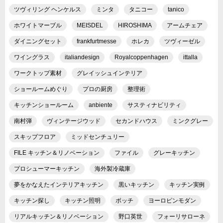
ツヴィリング ヘンケルス
ミンタ
タニコー
tanico
ホワイトマーブル
MEISDEL
HIROSHIMA
アームチェア
ダイニングセット
frankfurtmesse
ホレカ
ツヴィーゼル
ワイングラス
italiandesign
Royalcoppenhagen
ittalla
ワークトップ素材
グレイッシュインテリア
ショールームめぐり
プロの厨房
整理術
キッチンショールーム
anbiente
サスティナビリティ
南村弾
ヴィンテージウッド
セカンドハウス
ミンクグレー
スキップフロア
ミッドセンチュリー
FILE キッチン＆リノベーション
ファイル
グレーキッチン
プロシューマーキッチン
海外製冷蔵庫
夢をかなえたインテリアキッチン
黒いキッチン
キッチン実例
キッチン探し
キッチン照明
ボッチ
ヨーロピンモダン
リアルキッチン＆リノベーション
野口英世
フォーリサローネ