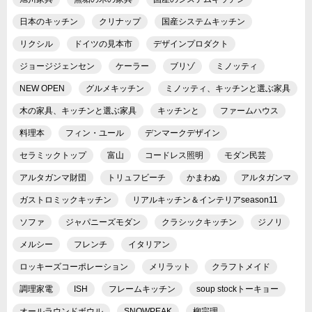
日本のキッチン
クリナップ
国産システムキッチン
リクシル
ドイツの見本市
デザインプロダクト
ジョージジェンセン
ケーラー
ブリゾ
ミノッティ
NEW OPEN
グルメキッチン
ミノッティ、キッチンと選ぶ家具
木の家具、キッチンと選ぶ家具
キッチンと
ファームハウス
料理本
フィン・ユール
デンマークデザイン
セラミックトップ
富山
コードレス照明
モダン民芸
アルタガンマ財団
トリュフビーチ
かまわぬ
アルタガンマ
ガストロミックキッチン
リアルキッチン＆インテリアseason11
ソファ
ジャパニーズモダン
クラシックキッチン
ジノリ
メルシー
フレンチ
イタリアン
ロッキーズコーポレーション
メリラット
クラフトメイド
調理家電
ISH
フレームキッチン
soup stockトーキョー
オールラウンドボウル
SNOWPEAK
柳宗理