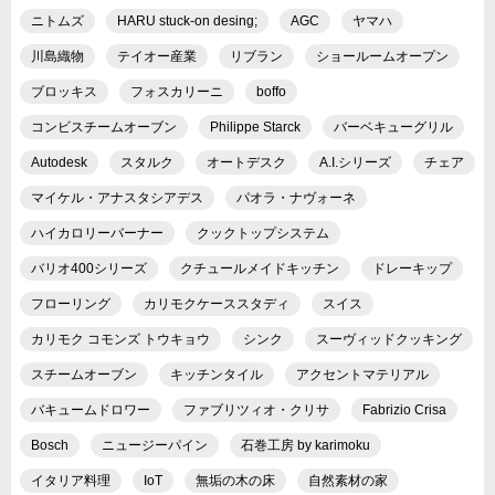
ニトムズ
HARU stuck-on desing;
AGC
ヤマハ
川島織物
テイオー産業
リブラン
ショールームオープン
ブロッキス
フォスカリーニ
boffo
コンビスチームオーブン
Philippe Starck
バーベキューグリル
Autodesk
スタルク
オートデスク
A.I.シリーズ
チェア
マイケル・アナスタシアデス
パオラ・ナヴォーネ
ハイカロリーバーナー
クックトップシステム
バリオ400シリーズ
クチュールメイドキッチン
ドレーキップ
フローリング
カリモクケーススタディ
スイス
カリモク コモンズ トウキョウ
シンク
スーヴィッドクッキング
スチームオーブン
キッチンタイル
アクセントマテリアル
バキュームドロワー
ファブリツィオ・クリサ
Fabrizio Crisa
Bosch
ニュージーパイン
石巻工房 by karimoku
イタリア料理
IoT
無垢の木の床
自然素材の家