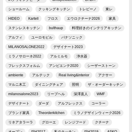
ショールーム
クッキングキッチン
トレビーノ
東レ
HIDEO
Kartell
フロス
エウロクチーナ2026
家具
ステンレスキッチン
bulthaup
料理好きのインテリアキッチン
アルフィ
ユーロモビル
パナソニック
MILANOSALONE2022
デザイナート2023
ミラノサローネ2022
アルミルモ
浄水器
フレックスフォルム
アンビエンテ2020
シーザーストーン
ambiente
アルテック
Real living&interior
アクサー
マルニ木工
ダイニングチェア
照明
ザ・オーダーキッチン
milanosalone2023
リープヘル
深澤直人
WMF
デザイナート
ダーダ
アルフレックス
コーラー
ブランド家具
Theorderkitchen
ミラノデザインウィーク2026
リネアタラーラ
グローエ
レンジフード
クチーナ
オーブン
ISH2017
私のキッチン
ISH2019
ASKO