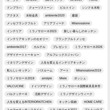
ドンブラハ
クォーツストーン
ビルトイン
シンク＆水栓
アクタス
水栓金具
ambiente2020
建築
メッセフランクフルト
アリアフィーナ
Milanosalone
インテリア
ミラノサローネ2023
新しい暮らしのキッチン
インテリアキッチンのセオリー
フランクフルトメッセ
ambiente2017
カルテル
プレゼント
ミラノサローネ2026
デザイナートトーキョー
アルフレックスジャパン
イタリアンデザイン
人生を変えるインテリアキッチン
私らしいキッチン
バスルーム
アート
Milanosalone2019
ミラノサローネ2019
amstyle
Miele
ボッシュ
VALCUCINE
ドイツデザイン
ミラノサローネ国際家具見本市
バルクッチーネ
北欧デザイン
ミラノデザインウィーク
人生を変えるINTERIORKITCHEN
キッチン収納
HOME CARE
トーヨーキッチンスタイル
ミラノサローネ2021
ブルトハウプ