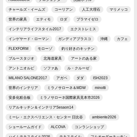
チャールズ・イームズ
コーリアン
人工大理石
マリメッコ
世界の家具
エティモ
ロダ
プラマイゼロ
インテリアライフスタイル2017
エクストレミス
インゲヤード・ローマン
ガンディアブラスコ
沖縄
カフェ
FLEXFORM
モローゾ
釣り好きのキッチン
ブルースタジオ
北海道家具
アートのある家
アントニオルピ
ソファあ
ル・クルーゼ
MILANO SALONE2017
アガペ
ダダ
ISH2023
世界のインテリア
ミラノサローネ＆MDW
minotti
安多化粧合板
ミラノサローネ国際家具見本市2026
リアルキッチン＆インテリアSesaon14
ミーレ・エクスペリエンス・センター 日比谷
ambiente2026
ショールームガイド
ALCOVA
コンランショップ
ハイムテキスタイル2026
テキスタイル
フルオーダーキッチン