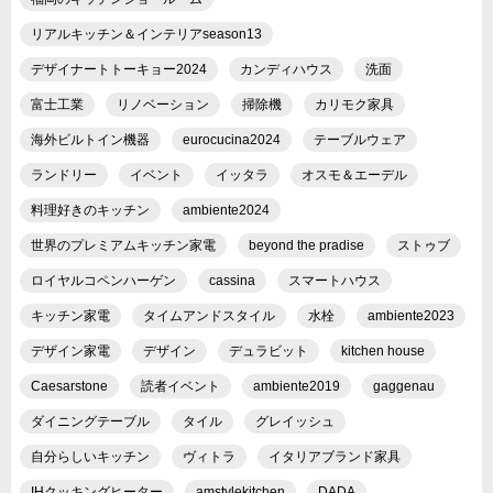
リアルキッチン＆インテリアseason13
デザイナートトーキョー2024
カンディハウス
洗面
富士工業
リノベーション
掃除機
カリモク家具
海外ビルトイン機器
eurocucina2024
テーブルウェア
ランドリー
イベント
イッタラ
オスモ＆エーデル
料理好きのキッチン
ambiente2024
世界のプレミアムキッチン家電
beyond the pradise
ストゥブ
ロイヤルコペンハーゲン
cassina
スマートハウス
キッチン家電
タイムアンドスタイル
水栓
ambiente2023
デザイン家電
デザイン
デュラビット
kitchen house
Caesarstone
読者イベント
ambiente2019
gaggenau
ダイニングテーブル
タイル
グレイッシュ
自分らしいキッチン
ヴィトラ
イタリアブランド家具
IHクッキングヒーター
amstylekitchen
DADA