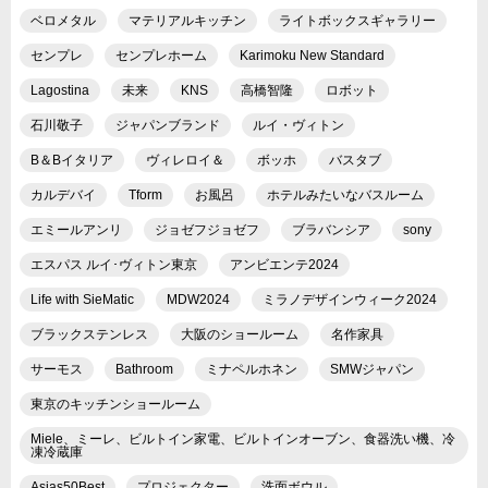
ベロメタル
マテリアルキッチン
ライトボックスギャラリー
センプレ
センプレホーム
Karimoku New Standard
Lagostina
未来
KNS
高橋智隆
ロボット
石川敬子
ジャパンブランド
ルイ・ヴィトン
B＆Bイタリア
ヴィレロイ＆
ボッホ
バスタブ
カルデバイ
Tform
お風呂
ホテルみたいなバスルーム
エミールアンリ
ジョゼフジョゼフ
ブラバンシア
sony
エスパス ルイ･ヴィトン東京
アンビエンテ2024
Life with SieMatic
MDW2024
ミラノデザインウィーク2024
ブラックステンレス
大阪のショールーム
名作家具
サーモス
Bathroom
ミナペルホネン
SMWジャパン
東京のキッチンショールーム
Miele、ミーレ、ビルトイン家電、ビルトインオーブン、食器洗い機、冷
凍冷蔵庫
Asias50Best
プロジェクター
洗面ボウル