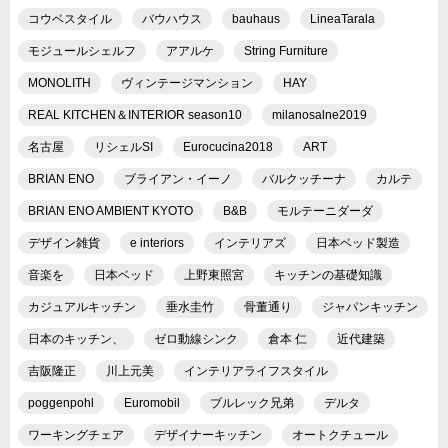
コウベスタイル
バウハウス
bauhaus
LineaTarala
モジュールシェルフ
アアルケ
String Furniture
MONOLITH
ヴィンテージマンション
HAY
REAL KITCHEN＆INTERIOR season10
milanosalne2019
名古屋
リシェルSI
Eurocucina2018
ART
BRIAN ENO
ブライアン・イーノ
バルクッチーナ
カルテ
BRIAN ENO AMBIENT KYOTO
B&B
モルテーニダーダ
デザイン雑貨
e interiors
インテリアズ
日本ベッド製造
音楽を
日本ベッド
上野東照宮
キッチンの基礎知識
カジュアルキッチン
垂水圭竹
骨董通り
ジャパンキッチン
日本のキッチン、
ゼロ動線シンク
倉本 仁
近代建築
吉阪隆正
川上元美
インテリアライフスタイル
poggenpohl
Euromobil
ブルレック兄弟
デルタ
ワーキングチェア
デザイナーキッチン
オートクチュール