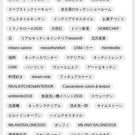
スープストックトーキョー
名古屋のキッチンショールーム
アムスタイルキッチン
インテリアテキスタイル
お菓子づくり
ミラノサローネ2020
大理石
ドイツ家電
HOMECHEF
石
リアルキッチン＆インテリアseason8
北沢産業
milano salone
messefrankfurt
USMハラー
Heimtextile
福岡
キッチンカウンター
マテリアル
キッチントレンド
USM
パンづくり
ヴェーエムエフ
アートなキッチン
料理好き
dream note
フィギュアスケート
REALKITCHEN&INTERIOR
Caesarstone colors & texture
ambiente2018
食器洗い機イベント2018
スウェーデン
洗濯機
キッチンマテリアル
清水克一郎
サイルストーン
ビルトインオーブン
ハイムテキスタイル
MILANOSALONE2020
ボッフィ
MILANO SALONE2018
建築家住宅
コセンティーノ
パトリシア・ウルキオラ