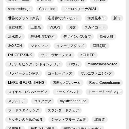
sempredesign
Cosentino
ユーロクチーナ2024
世界のブランド家具
応募券でプレゼント
海外見本市
新刊
住友林業
三重県
VISON
お盆
スカイコート
清水慶太
若林佛具製作所
デザインバスタブ
髙橋太輔
JAXSON
ジャクソン
インテリアグッズ
深澤彰司
FAUCET&SINK
ウルトラサーフェス
KOHLER
リアルリビングアンドインテリア
バウム
milanosalneo2022
リノベーション家具
コーヒーグッズ
マルニファニシング
MARUNI FURNISHING
素敵なバスルーム
Royal Copenhagen
ロイヤル コペンハーゲン
トークイベント
トーヨーキッチンすt
ステルトン
コスタボダ
my kitchenhouse
フードスタイリング
スタンダードチェア
キッチンのための家具
ジャン・プルーヴェ展
北海道
旭川家具
無垢の木の家具
国産のシステムキッチン