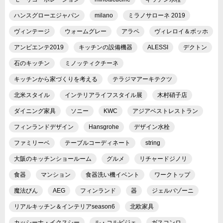
ハンスグローエジャパン
milano
ミラノサローネ 2019
ヴィンテージ
ウォームグレー
アラペ
ヴィレロイ＆ボッホ
アンビエンテ2019
キッチンの設備機器
ALESSI
デクトン
石のキッチン
ミノッティクチーネ
キッチンから家づくりを考える
テラジマアーキテクツ
北米スタイル
インテリアライフスタイル展
木村硝子店
ダイニング家具
ソニー
KWC
アジアベストレストラン
フィンランドデザイン
Hansgrohe
デザイン水栓
ファミリーベ
テーブルコーディネート
string
大阪のキッチンショールーム
グルメ
リチャードジノリ
食器
マンション
食器洗い機イベント
ワークトップ
魔法びん
AEG
フィンランド
器
ジェルバゾーニ
リアルキッチン＆インテリアseason6
北欧家具
カッシーナ・イクスシー
ル・コルビジェ
ガスコンロ