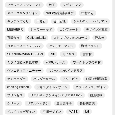
フラワーアレンジメント
包丁
ツヴィリング
スパークリングワイン
NAP建築設計事務所
中村拓志
キッチンづくり
天然石
谷田宏江
シャルロット・ペリアン
LIEBHERR
シャワーヘッド
コンフォート
デザイン冷蔵庫
宮沢奈々
Cattelanitalia
ストウブシフォンローズ
浄水栓
コセンティーノジャパン
セシリエ・マンツ
海外ブランド
SCANDINAVIAN DESIGN
alfi
モノリス
無垢材
ミラノ国際家具見本市
7000シリーズ
ワークトップの素材
ヴァニティファニチャー
マンションのインテリア
セミオーダー
パウダールーム
アクアピア
お家で料理教室
cooking kitchen
テキスタイルデザイン
グラフィックデザイン
プリンセス
リアルキッチン＆インテリアseason9
観葉植物
グリーン
リアルキッチン
黒田美津子
長谷川喜美
ベルベッタデザイン
空間デザイン
MABE
LG