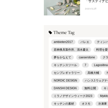
「サスティナ
2020.02.28
Theme Tag
ambieten2017
バレエ
ティン
若林佛具製作所、清水慶太
料理を愛
夢をかなえて
caeserstone
ク
キッチンスツール
7
Lagositina
センプレギャラリー
高橋大輔
NORDIC DESIGN
ハンスJ.ウェグナ
DANSHI DESIGN
無料公開
キ
ミラノデザインウィーク2023
Mykit
キッチンの素材
オスモ
冷凍庫