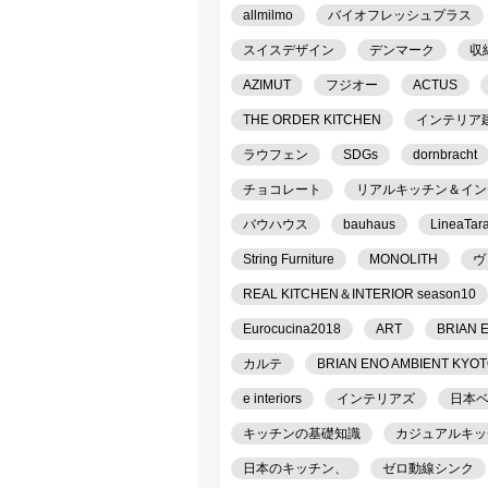
allmilmo
バイオフレッシュプラス
スイスデザイン
デンマーク
収
AZIMUT
フジオー
ACTUS
THE ORDER KITCHEN
インテリア
ラウフェン
SDGs
dornbracht
チョコレート
リアルキッチン＆インテリ
バウハウス
bauhaus
LineaTar
String Furniture
MONOLITH
ヴ
REAL KITCHEN＆INTERIOR season10
Eurocucina2018
ART
BRIAN 
カルテ
BRIAN ENO AMBIENT KYO
e interiors
インテリアズ
日本
キッチンの基礎知識
カジュアルキッ
日本のキッチン、
ゼロ動線シンク