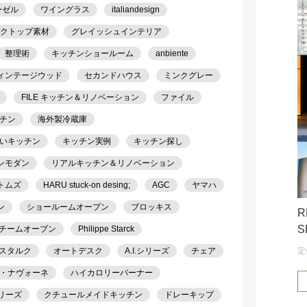
ーゼル
ワイングラス
italiandesign
クトップ素材
グレイッシュインテリア
整理術
キッチンショールーム
anbiente
ィンテージウッド
セカンドハウス
ミンクグレー
FILE キッチン＆リノベーション
ファイル
チン
海外製冷蔵庫
いキッチン
キッチン実例
キッチン探し
ンモダン
リアルキッチン＆リノベーション
トムズ
HARU stuck-on desing;
AGC
ヤマハ
ン
ショールームオープン
ブロッキス
R
S
チームオーブン
Philippe Starck
定
スタルク
オートデスク
A.I.シリーズ
チェア
・ナヴォーネ
ハイカロリーバーナー
シリーズ
クチュールメイドキッチン
ドレーキップ