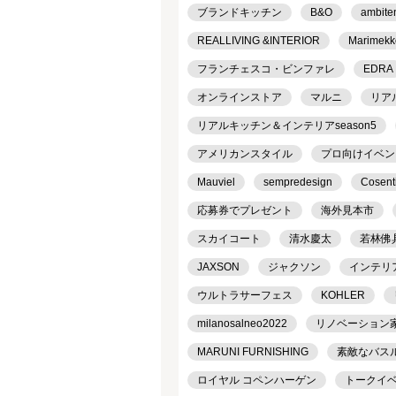
ブランドキッチン
B&O
ambite
REALLIVING &INTERIOR
Marimekk
フランチェスコ・ビンファレ
EDRA
オンラインストア
マルニ
リア
リアルキッチン＆インテリアseason5
アメリカンスタイル
プロ向けイベン
Mauviel
sempredesign
Cosent
応募券でプレゼント
海外見本市
スカイコート
清水慶太
若林佛
JAXSON
ジャクソン
インテリ
ウルトラサーフェス
KOHLER
milanosalneo2022
リノベーション
MARUNI FURNISHING
素敵なバス
ロイヤル コペンハーゲン
トークイ