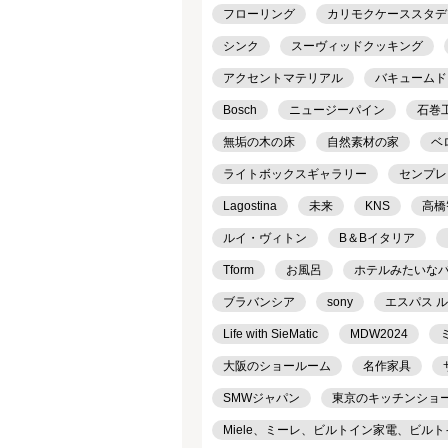
フローリング
カリモクケーススタデ
シンク
スーヴィッドクッキング
アクセントマテリアル
バキュームド
Bosch
ニュージーパイン
石巻工房
無垢の木の床
自然素材の家
ベ
ライトボックスギャラリー
センプレ
Lagostina
未来
KNS
高橋
ルイ・ヴィトン
B＆Bイタリア
Tform
お風呂
ホテルみたいな
ブラバンシア
sony
エスパス 
Life with SieMatic
MDW2024
大阪のショールーム
名作家具
SMWジャパン
東京のキッチンショ
Miele、ミーレ、ビルトイン家電、ビル