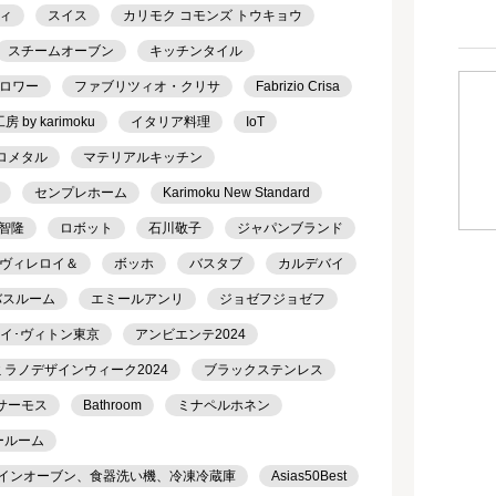
ィ
スイス
カリモク コモンズ トウキョウ
スチームオーブン
キッチンタイル
ロワー
ファブリツィオ・クリサ
Fabrizio Crisa
 by karimoku
イタリア料理
IoT
ロメタル
マテリアルキッチン
センプレホーム
Karimoku New Standard
智隆
ロボット
石川敬子
ジャパンブランド
ヴィレロイ＆
ボッホ
バスタブ
カルデバイ
バスルーム
エミールアンリ
ジョゼフジョゼフ
ルイ･ヴィトン東京
アンビエンテ2024
ミラノデザインウィーク2024
ブラックステンレス
サーモス
Bathroom
ミナペルホネン
ールーム
トインオーブン、食器洗い機、冷凍冷蔵庫
Asias50Best