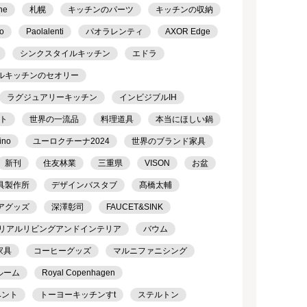
ne
札幌
キッチンのパーツ
キッチンの収納
o
Paolalenti
パオラレンティ
AXOR Edge
シンクスタイルキッチン
エドラ
ルキッチンのセオリー
ラグジュアリーキッチン
インビジブルIH
ト
世界の一流品
料理道具
本当にほしい鍋
ino
ユーロクチーナ2024
世界のブランド家具
新刊
住友林業
三重県
VISON
お盆
具製作所
デザインバスタブ
髙橋太輔
アグッズ
深澤彰司
FAUCET&SINK
リアルリビングアンドインテリア
バウム
家具
コーヒーグッズ
マルニファニシング
ルーム
Royal Copenhagen
ベント
トーヨーキッチンすt
ステルトン