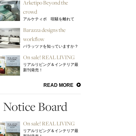
Arketipo Beyond the
crowd
アルケティポ 喧騒を離れて
Barazza designs the
workflow
バラッツァを知っていますか？
On sale! REAL LIVING
リアルリビング＆インテリア最
新刊発売！
READ MORE
Notice Board
On sale! REAL LIVING
リアルリビング＆インテリア最