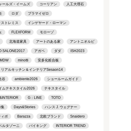
ャールズ・イームズ
コーリアン
人工大理石
モ
ロダ
プラマイゼロ
クストレミス
インゲヤード・ローマン
ェ
FLEXFORM
モローゾ
北海道家具
アートのある家
アントニオルピ
O SALONE2017
アガペ
ダダ
ISH2023
MDW
minotti
安多化粧合板
リアルキッチン＆インテリアSesaon14
比谷
ambiente2026
ショールームガイド
イムテキスタイル2026
テキスタイル
&INTERIOR
G：LINE
TOTO
特集
Days&Stories
ハンス J. ウェグナー
ティポ
Barazza
北欧ブランド
Snaidero
ベルタゾーニ
バイキング
INTERIOR TREND