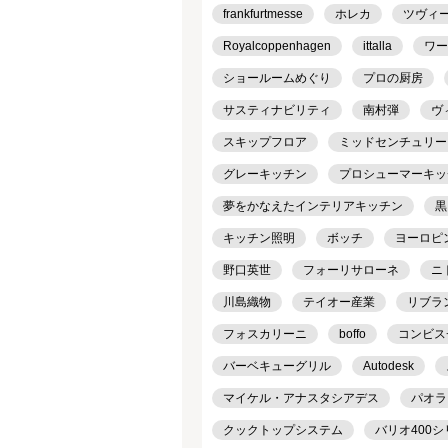
frankfurtmesse
ホレカ
ツヴィ
Royalcoppenhagen
ittalla
ワー
ショールームめぐり
プロの厨房
サスティナビリティ
南村弾
ヴ
スキップフロア
ミッドセンチュリー
グレーキッチン
プロシューマーキッ
夢をかなえたインテリアキッチン
黒
キッチン照明
ボッチ
ヨーロピ
野口英世
フォーリサローネ
ニ
川島織物
テイオー産業
リブラ
フォスカリーニ
boffo
コンビス
バーベキューグリル
Autodesk
マイケル・アナスタシアデス
パオラ
クックトップシステム
バリオ400