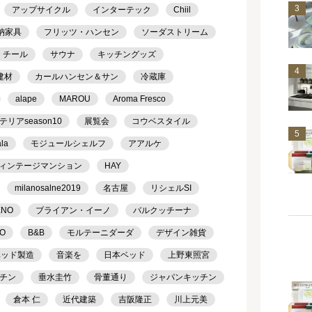
3
アップサイクル
インターテック
Chiil
納家具
フリッツ・ハンセン
ソーダストリーム
チール
サウナ
キッチングッズ
4
建材
カールハンセン＆サン
冷蔵庫
alape
MAROU
Aroma Fresco
アseason10
展覧会
コウベスタイル
5
ala
モジュールシェルフ
アアルケ
ィンテージマンション
HAY
milanosalne2019
名古屋
リシェルSI
ENO
ブライアン・イーノ
バルクッチーナ
TO
B&B
モルテーニダーダ
デザイン雑貨
ベッド製造
音楽を
日本ベッド
上野東照宮
チン
垂水圭竹
骨董通り
ジャパンキッチン
倉本 仁
近代建築
吉阪隆正
川上元美