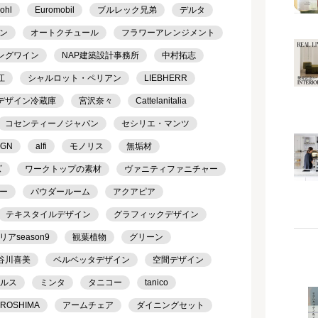
ohl
Euromobil
ブルレック兄弟
デルタ
ン
オートクチュール
フラワーアレンジメント
ングワイン
NAP建築設計事務所
中村拓志
江
シャルロット・ペリアン
LIEBHERR
デザイン冷蔵庫
宮沢奈々
Cattelanitalia
コセンティーノジャパン
セシリエ・マンツ
IGN
alfi
モノリス
無垢材
ズ
ワークトップの素材
ヴァニティファニチャー
ー
パウダールーム
アクアピア
テキスタイルデザイン
グラフィックデザイン
season9
観葉植物
グリーン
谷川喜美
ベルベッタデザイン
空間デザイン
ケルス
ミンタ
タニコー
tanico
IROSHIMA
アームチェア
ダイニングセット