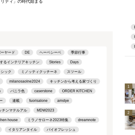
ビリティ」の時代始まる
バーヤード
DE
ヘーベシーベ
季節行事
するインテリアキッチン
Stories
Days
ラシック
ミノッティクッチーネ
スツール
milanosaolne2024
キッチンから考える家づくり
1
h
バニラ色
caserstone
ORDER KITCHEN
ー
連載
fuorisalone
amstye
ッチンマテルアル
MDW2023
2
chen house
ミラノサローネ2023特集
dreamnote
イタリアンタイル
バイオフレッシュ