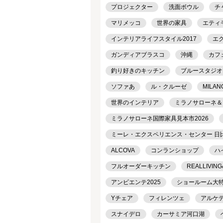
プロジェクター
洗面ボウル
チ
マリメッコ
世界の家具
エティ
インテリアライフスタイル2017
エ
ガンディアブラスコ
沖縄
カフ
釣り好きのキッチン
ブルースタジオ
ソファあ
ル・クルーゼ
MILAN
世界のインテリア
ミラノサローネ＆
ミラノサローネ国際家具見本市2026
ミーレ・エクスペリエンス・センター 日
ALCOVA
コンランショップ
ハ
フルオーダーキッチン
REALLIVING
アンビエンテ2025
ショールーム大
Yチェア
フィレンツェ
アルケ
スナイデロ
カーサミア河口湖