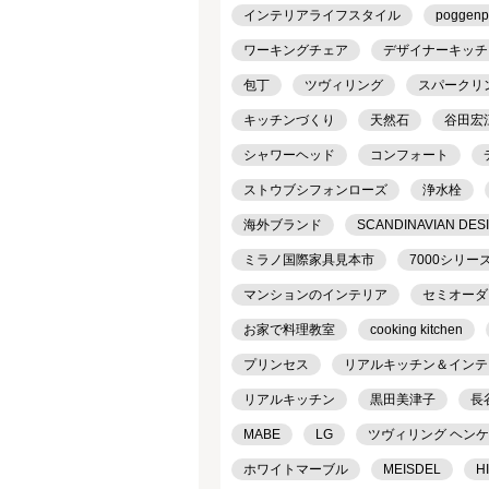
インテリアライフスタイル
poggenp
ワーキングチェア
デザイナーキッチ
包丁
ツヴィリング
スパークリ
キッチンづくり
天然石
谷田宏
シャワーヘッド
コンフォート
ストウブシフォンローズ
浄水栓
海外ブランド
SCANDINAVIAN DES
ミラノ国際家具見本市
7000シリー
マンションのインテリア
セミオーダ
お家で料理教室
cooking kitchen
プリンセス
リアルキッチン＆インテリア
リアルキッチン
黒田美津子
長
MABE
LG
ツヴィリング ヘン
ホワイトマーブル
MEISDEL
H