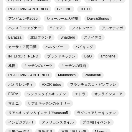
REALLIVING&INTERIOR
G：LINE
TOTO
アンビエンテ2025
ショールーム大特集
Days&Stories
ハンス J. ウェグナー
Yチェア
フィレンツェ
アルケティポ
Barazza
北欧ブランド
Snaidero
スナイデロ
カーサミア河口湖
ベルタゾーニ
バイキング
INTERIOR TREND
ブランドキッチン
B&O
ambitene
札幌
キッチンのパーツ
キッチンの収納
REALLIVING &INTERIOR
Marimekko
Paolalenti
パオラレンティ
AXOR Edge
フランチェスコ・ビンファレ
EDRA
シンクスタイルキッチン
エドラ
オンラインストア
マルニ
リアルキッチンのセオリー
リアルキッチン＆インテリアseason5
ラグジュアリーキッチン
インビジブルIH
アメリカンスタイル
プロ向けイベント
世界の一流品
料理道具
本当にほしい鍋
Mauviel