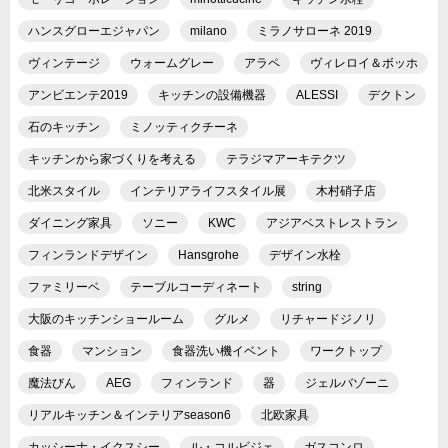
ハンスグローエジャパン
milano
ミラノサローネ 2019
ヴィンテージ
ウォームグレー
アラペ
ヴィレロイ＆ボッホ
アンビエンテ2019
キッチンの設備機器
ALESSI
デクトン
石のキッチン
ミノッティクチーネ
キッチンから家づくりを考える
テラジマアーキテクツ
北米スタイル
インテリアライフスタイル展
木村硝子店
ダイニング家具
ソニー
KWC
アジアベストレストラン
フィンランドデザイン
Hansgrohe
デザイン水栓
ファミリーベ
テーブルコーディネート
string
大阪のキッチンショールーム
グルメ
リチャードジノリ
食器
マンション
食器洗い機イベント
ワークトップ
魔法びん
AEG
フィンランド
器
ジェルバゾーニ
リアルキッチン＆インテリアseason6
北欧家具
カッシーナ・イクスシー
ル・コルビジェ
ガスコンロ