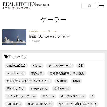
ケーラー
Ambiente2018 02
北欧発の大人なデザインプロダクツ
2018.03.07
Theme Tag
ambieten2017
バレエ
ティンバーヤード
DE
ヘーベシーベ
季節行事
若林佛具製作所、清水慶太
料理を愛するインテリアキッチン
Stories
Days
夢をかなえて
caeserstone
クラシック
ミノッティクッチーネ
スツール
キッチンスツール
7
Lagositina
milanosaolne2024
キッチンから考える家づくり