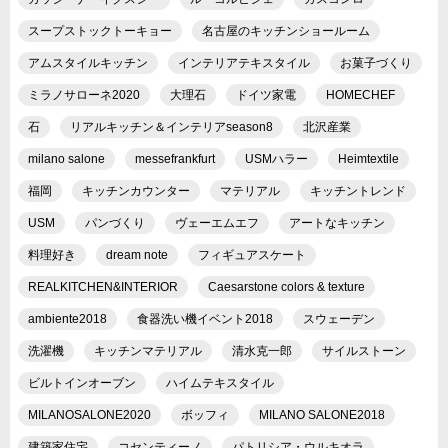
スープストックトーキョー
名古屋のキッチンショールーム
アムスタイルキッチン
インテリアテキスタイル
お菓子づくり
ミラノサローネ2020
大理石
ドイツ家電
HOMECHEF
石
リアルキッチン＆インテリアseason8
北沢産業
milano salone
messefrankfurt
USMハラー
Heimtextile
福岡
キッチンカウンター
マテリアル
キッチントレンド
USM
パンづくり
ヴェーエムエフ
アートなキッチン
料理好き
dream note
フィギュアスケート
REALKITCHEN&INTERIOR
Caesarstone colors & texture
ambiente2018
食器洗い機イベント2018
スウェーデン
洗濯機
キッチンマテリアル
清水克一郎
サイルストーン
ビルトインオーブン
ハイムテキスタイル
MILANOSALONE2020
ボッフィ
MILANO SALONE2018
建築家住宅
コセンティーノ
パトリシア・ウルキオラ