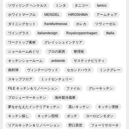
ツヴィリング ヘンケルス
ミンタ
タニコー
tanico
ホワイトマーブル
MEISDEL
HIROSHIMA
アームチェア
ダイニングセット
frankfurtmesse
ホレカ
ツヴィーゼル
ワイングラス
italiandesign
Royalcoppenhagen
ittalla
ワークトップ素材
グレイッシュインテリア
ショールームめぐり
プロの厨房
整理術
キッチンショールーム
anbiente
サスティナビリティ
南村弾
ヴィンテージウッド
セカンドハウス
ミンクグレー
スキップフロア
ミッドセンチュリー
FILE キッチン＆リノベーション
ファイル
グレーキッチン
プロシューマーキッチン
海外製冷蔵庫
夢をかなえたインテリアキッチン
黒いキッチン
キッチン実例
キッチン探し
キッチン照明
ボッチ
ヨーロピンモダン
リアルキッチン＆リノベーション
野口英世
フォーリサローネ