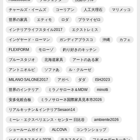
チャールズ・イームズ
コーリアン
人工大理石
マリメッコ
世界の家具
エティモ
ロダ
プラマイゼロ
インテリアライフスタイル2017
エクストレミス
インゲヤード・ローマン
ガンディアブラスコ
沖縄
カフェ
FLEXFORM
モローゾ
釣り好きのキッチン
ブルースタジオ
北海道家具
アートのある家
アントニオルピ
ソファあ
ル・クルーゼ
MILANO SALONE2017
アガペ
ダダ
ISH2023
世界のインテリア
ミラノサローネ＆MDW
minotti
安多化粧合板
ミラノサローネ国際家具見本市2026
リアルキッチン＆インテリアSesaon14
ミーレ・エクスペリエンス・センター 日比谷
ambiente2026
ショールームガイド
ALCOVA
コンランショップ
ハイムテキスタイル2026
テキスタイル
フルオーダーキッチン