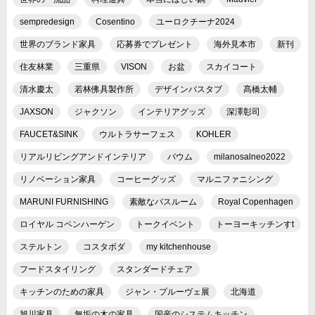
sempredesign
Cosentino
ユーロクチーナ2024
世界のブランド家具
応募券でプレゼント
海外見本市
新刊
住友林業
三重県
VISON
お盆
スカイコート
清水慶太
若林佛具製作所
デザインバスタブ
髙橋太輔
JAXSON
ジャクソン
インテリアグッズ
深澤彰司
FAUCET&SINK
ウルトラサーフェス
KOHLER
リアルリビングアンドインテリア
バウム
milanosalneo2022
リノベーション家具
コーヒーグッズ
マルニファニシング
MARUNI FURNISHING
素敵なバスルーム
Royal Copenhagen
ロイヤル コペンハーゲン
トークイベント
トーヨーキッチンすt
ステルトン
コスタボダ
my kitchenhouse
フードスタイリング
スタンダードチェア
キッチンのための家具
ジャン・プルーヴェ展
北海道
旭川家具
無垢の木の家具
国産のシステムキッチン