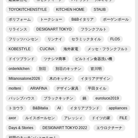
TOYOKITCHENSTYLE
KITCHEN HOME
STAUB
ポリフォーム
トークショー
B&Bイタリア
ポーゲンポール
リラインス
DESIGNART TOKYO
フランクフルト
フリッツハンセン
リンナイ
セラミックタイル
FLOS
KOBESTYLE
CUCINA
海外家電
メッセ・フランクフルト
ドイツブランド
ツナシマ商事
ビルトイン食器洗い機
orderkitchen
別荘
別荘のキッチン
皆川明
Milanosalone2026
木のキッチン
イタリアデザイン
molteni
ARIAFINA
デザイン家具
平田タイル
パッシブハウス
ブラックキッチン
鍋
euroluce2019
トヨウラ
B&Bitalia
AI
イタリアブランド
appliances
axor
ルイスポールセン
アレッシィ
ドイツの家
FILE
Days & Stories
DESIGNART TOKYO 2022
エウロクチーナ
福岡のキッチンショールーム