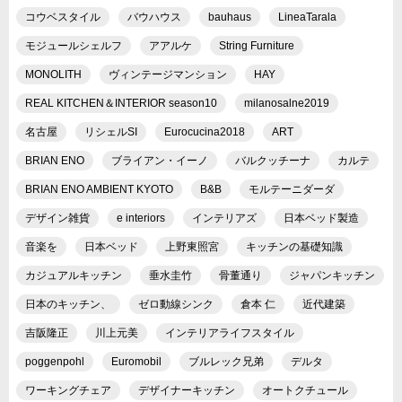
コウベスタイル
バウハウス
bauhaus
LineaTarala
モジュールシェルフ
アアルケ
String Furniture
MONOLITH
ヴィンテージマンション
HAY
REAL KITCHEN＆INTERIOR season10
milanosalne2019
名古屋
リシェルSI
Eurocucina2018
ART
BRIAN ENO
ブライアン・イーノ
バルクッチーナ
カルテ
BRIAN ENO AMBIENT KYOTO
B&B
モルテーニダーダ
デザイン雑貨
e interiors
インテリアズ
日本ベッド製造
音楽を
日本ベッド
上野東照宮
キッチンの基礎知識
カジュアルキッチン
垂水圭竹
骨董通り
ジャパンキッチン
日本のキッチン、
ゼロ動線シンク
倉本 仁
近代建築
吉阪隆正
川上元美
インテリアライフスタイル
poggenpohl
Euromobil
ブルレック兄弟
デルタ
ワーキングチェア
デザイナーキッチン
オートクチュール