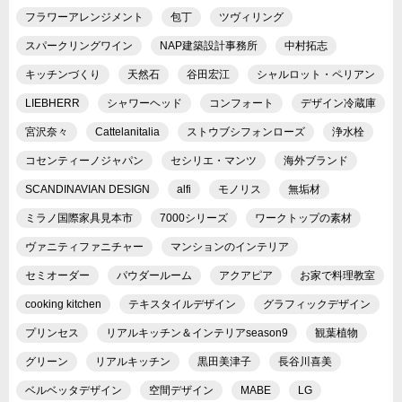
フラワーアレンジメント
包丁
ツヴィリング
スパークリングワイン
NAP建築設計事務所
中村拓志
キッチンづくり
天然石
谷田宏江
シャルロット・ペリアン
LIEBHERR
シャワーヘッド
コンフォート
デザイン冷蔵庫
宮沢奈々
Cattelanitalia
ストウブシフォンローズ
浄水栓
コセンティーノジャパン
セシリエ・マンツ
海外ブランド
SCANDINAVIAN DESIGN
alfi
モノリス
無垢材
ミラノ国際家具見本市
7000シリーズ
ワークトップの素材
ヴァニティファニチャー
マンションのインテリア
セミオーダー
パウダールーム
アクアピア
お家で料理教室
cooking kitchen
テキスタイルデザイン
グラフィックデザイン
プリンセス
リアルキッチン＆インテリアseason9
観葉植物
グリーン
リアルキッチン
黒田美津子
長谷川喜美
ベルベッタデザイン
空間デザイン
MABE
LG