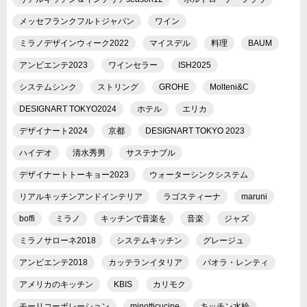
メッセフランクフルトジャパン
ワイン
ミラノデザインウィーク2022
マイスデル
料理
BAUM
アンビエンテ2023
ワインセラー
ISH2025
システムシンク
ストリング
GROHE
Molteni&C
DESIGNART TOKYO2024
ホテル
エリカ
デザイナート2024
京都
DESIGNART TOKYO 2023
ハイデオ
清水秀男
サステナブル
デザイナートトーキョー2023
ウォーターシンクシステム
リアルキッチンアンドインテリア
ラゴスティーナ
maruni
boffi
ミラノ
キッチンで音楽を
音楽
ジャズ
ミラノサローネ2018
システムキッチン
グレージュ
アンビエンテ2018
カッテランイタリア
パオラ・レンティ
アメリカのキッチン
KBIS
カリモク
モーリコーポレーション
minotticucine
キッチン水栓