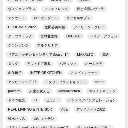
ヴィジョングラス
フレディレック
愛と追憶のヴィラ
マクサルト
ローゼンダール
ラッセルホブス
DESIGNART2022
世田谷美術館
アイリーン・グレイ
スープストック
宮城壮太郎
OKUROJI
ハイメ・アジョン
グランピング
アルクリネア
リアルキッチン＆インテリアSeason14
MAXALTO
収納
ヌック
アウトドア家具
バラッツァ
ホームケア
名作椅子
INTERIORKITCHEN
アンビエンテック
アンビエンテ2026
イタリアブランドキッチン
ekrea
poliform
人生を変える
Myrealkitchen
ホワイトキッチン
ドイツ観光
IH
セミナー
インテリアインスピレーション
REAL LIVINNG & INTERIOR
Vitra
デザイナート2022
積水ハウス
白いキッチン
リアルキッチン＆インテリアseason12
ポルトローナ・フラウ