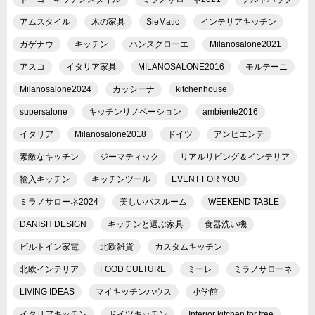
アムスタイル
木の家具
SieMatic
インテリアキッチン
ガゲナウ
キッチン
ハンスグローエ
Milanosalone2021
アスコ
イタリア家具
MILANOSALONE2016
モルテーニ
Milanosalone2024
カッシーナ
kitchenhouse
supersalone
キッチンリノベーション
ambiente2016
イタリア
Milanosalone2018
ドイツ
アンビエンテ
素敵なキッチン
ジーマティック
リアルリビング＆インテリア
輸入キッチン
キッチンツール
EVENT FOR YOU
ミラノサローネ2024
美しいバスルーム
WEEKEND TABLE
DANISH DESIGN
キッチンと選ぶ家具
食器洗い機
ビルトイン家電
北欧雑貨
カスタムキッチン
北欧インテリア
FOOD CULTURE
ミーレ
ミラノサローネ
LIVING IDEAS
マイキッチンハウス
小学館
イタリアキッチン
ドイツキッチン
Interior kitchen for free