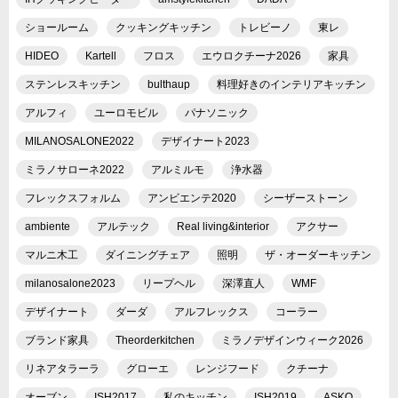
ショールーム
クッキングキッチン
トレビーノ
東レ
HIDEO
Kartell
フロス
エウロクチーナ2026
家具
ステンレスキッチン
bulthaup
料理好きのインテリアキッチン
アルフィ
ユーロモビル
パナソニック
MILANOSALONE2022
デザイナート2023
ミラノサローネ2022
アルミルモ
浄水器
フレックスフォルム
アンビエンテ2020
シーザーストーン
ambiente
アルテック
Real living&interior
アクサー
マルニ木工
ダイニングチェア
照明
ザ・オーダーキッチン
milanosalone2023
リープヘル
深澤直人
WMF
デザイナート
ダーダ
アルフレックス
コーラー
ブランド家具
Theorderkitchen
ミラノデザインウィーク2026
リネアタラーラ
グローエ
レンジフード
クチーナ
オーブン
ISH2017
私のキッチン
ISH2019
ASKO