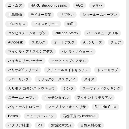
ニトムズ
HARU stuck-on desing;
AGC
ヤマハ
川島織物
テイオー産業
リブラン
ショールームオープン
ブロッキス
フォスカリーニ
boffo
コンビスチームオーブン
Philippe Starck
バーベキューグリル
Autodesk
スタルク
オートデスク
A.I.シリーズ
チェア
マイケル・アナスタシアデス
パオラ・ナヴォーネ
ハイカロリーバーナー
クックトップシステム
バリオ400シリーズ
クチュールメイドキッチン
ドレーキップ
フローリング
カリモクケーススタディ
スイス
カリモク コモンズ トウキョウ
シンク
スーヴィッドクッキング
スチームオーブン
キッチンタイル
アクセントマテリアル
バキュームドロワー
ファブリツィオ・クリサ
Fabrizio Crisa
Bosch
ニュージーパイン
石巻工房 by karimoku
イタリア料理
IoT
無垢の木の床
自然素材の家