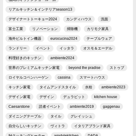
リアルキッチン＆インテリアseason13
デザイナートトーキョー2024
カンディハウス
洗面
富士工業
リノベーション
掃除機
カリモク家具
海外ビルトイン機器
eurocucina2024
テーブルウェア
ランドリー
イベント
イッタラ
オスモ＆エーデル
料理好きのキッチン
ambiente2024
世界のプレミアムキッチン家電
beyond the pradise
ストゥブ
ロイヤルコペンハーゲン
cassina
スマートハウス
キッチン家電
タイムアンドスタイル
水栓
ambiente2023
デザイン家電
デザイン
デュラビット
kitchen house
Caesarstone
読者イベント
ambiente2019
gaggenau
ダイニングテーブル
タイル
グレイッシュ
自分らしいキッチン
ヴィトラ
イタリアブランド家具
IHクッキングヒーター
amstylekitchen
DADA