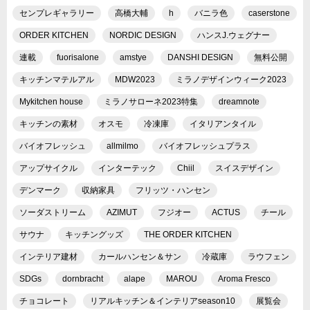
センプレギャラリー
高橋大輔
h
バニラ色
caserstone
ORDER KITCHEN
NORDIC DESIGN
ハンスJ.ウェグナー
連載
fuorisalone
amstye
DANSHI DESIGN
無料公開
キッチンマテルアル
MDW2023
ミラノデザインウィーク2023
Mykitchen house
ミラノサローネ2023特集
dreamnote
キッチンの素材
オスモ
冷凍庫
イタリアンタイル
バイオフレッシュ
allmilmo
バイオフレッシュプラス
アップサイクル
インターテック
Chiil
スイスデザイン
デンマーク
収納家具
フリッツ・ハンセン
ソーダストリーム
AZIMUT
フジオー
ACTUS
チール
サウナ
キッチングッズ
THE ORDER KITCHEN
インテリア建材
カールハンセン＆サン
冷蔵庫
ラウフェン
SDGs
dornbracht
alape
MAROU
Aroma Fresco
チョコレート
リアルキッチン＆インテリアseason10
展覧会