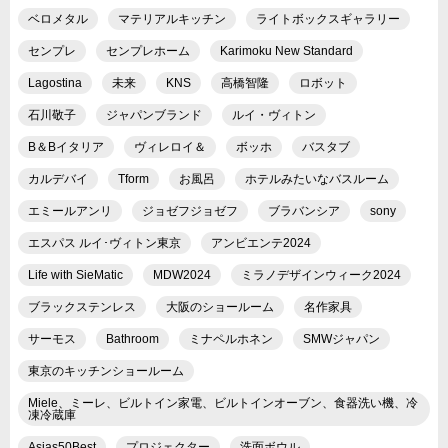
ベロメタル
マテリアルキッチン
ライトボックスギャラリー
センプレ
センプレホーム
Karimoku New Standard
Lagostina
未来
KNS
高橋智隆
ロボット
石川敬子
ジャパンブランド
ルイ・ヴィトン
B＆Bイタリア
ヴィレロイ＆
ボッホ
バスタブ
カルデバイ
Tform
お風呂
ホテルみたいなバスルーム
エミールアンリ
ジョゼフジョゼフ
ブラバンシア
sony
エスパス ルイ･ヴィトン東京
アンビエンテ2024
Life with SieMatic
MDW2024
ミラノデザインウィーク2024
ブラックステンレス
大阪のショールーム
名作家具
サーモス
Bathroom
ミナペルホネン
SMWジャパン
東京のキッチンショールーム
Miele、ミーレ、ビルトイン家電、ビルトインオーブン、食器洗い機、冷
凍冷蔵庫
Asias50Best
プロジェクター
洗面ボウル