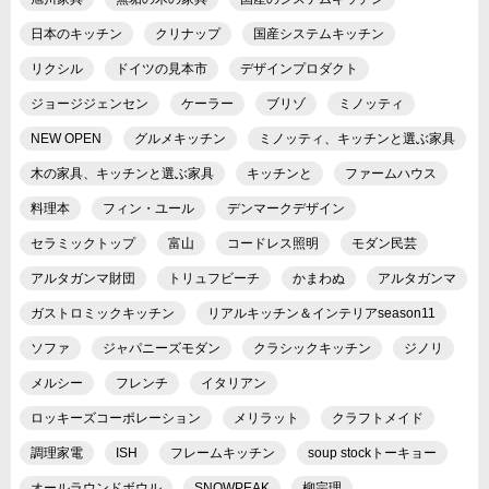
日本のキッチン
クリナップ
国産システムキッチン
リクシル
ドイツの見本市
デザインプロダクト
ジョージジェンセン
ケーラー
ブリゾ
ミノッティ
NEW OPEN
グルメキッチン
ミノッティ、キッチンと選ぶ家具
木の家具、キッチンと選ぶ家具
キッチンと
ファームハウス
料理本
フィン・ユール
デンマークデザイン
セラミックトップ
富山
コードレス照明
モダン民芸
アルタガンマ財団
トリュフビーチ
かまわぬ
アルタガンマ
ガストロミックキッチン
リアルキッチン＆インテリアseason11
ソファ
ジャパニーズモダン
クラシックキッチン
ジノリ
メルシー
フレンチ
イタリアン
ロッキーズコーポレーション
メリラット
クラフトメイド
調理家電
ISH
フレームキッチン
soup stockトーキョー
オールラウンドボウル
SNOWPEAK
柳宗理