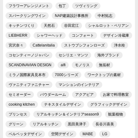
フラワーアレンジメント
包丁
ツヴィリング
スパークリングワイン
NAP建築設計事務所
中村拓志
キッチンづくり
天然石
谷田宏江
シャルロット・ペリアン
LIEBHERR
シャワーヘッド
コンフォート
デザイン冷蔵庫
宮沢奈々
Cattelanitalia
ストウブシフォンローズ
浄水栓
コセンティーノジャパン
セシリエ・マンツ
海外ブランド
SCANDINAVIAN DESIGN
alfi
モノリス
無垢材
ミラノ国際家具見本市
7000シリーズ
ワークトップの素材
ヴァニティファニチャー
マンションのインテリア
セミオーダー
パウダールーム
アクアピア
お家で料理教室
cooking kitchen
テキスタイルデザイン
グラフィックデザイン
プリンセス
リアルキッチン＆インテリアseason9
観葉植物
グリーン
リアルキッチン
黒田美津子
長谷川喜美
ベルベッタデザイン
空間デザイン
MABE
LG