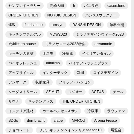
センプレギャラリー
高橋大輔
h
バニラ色
caserstone
ORDER KITCHEN
NORDIC DESIGN
ハンスJ.ウェグナー
連載
fuorisalone
amstye
DANSHI DESIGN
無料公開
キッチンマテルアル
MDW2023
ミラノデザインウィーク2023
Mykitchen house
ミラノサローネ2023特集
dreamnote
キッチンの素材
オスモ
冷凍庫
イタリアンタイル
バイオフレッシュ
allmilmo
バイオフレッシュプラス
アップサイクル
インターテック
Chiil
スイスデザイン
デンマーク
収納家具
フリッツ・ハンセン
ソーダストリーム
AZIMUT
フジオー
ACTUS
チール
サウナ
キッチングッズ
THE ORDER KITCHEN
インテリア建材
カールハンセン＆サン
冷蔵庫
ラウフェン
SDGs
dornbracht
alape
MAROU
Aroma Fresco
チョコレート
リアルキッチン＆インテリアseason10
展覧会