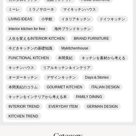
ミーレ
ミラノサローネ
マイキッチンハウス
LIVING IDEAS
小学館
イタリアキッチン
ドイツキッチン
Interior kitchen for free
海外ブランドキッチン
人生を変えるINTERIOR KITCHEN
BRAND FURNITURE
今どきキッチンの基礎知識
Mykitchenhouse
FUNCTIONAL KITCHEN
本間美紀
キッチンを素材から考える
キッチンハウス
リアルキッチン＆インテリア
オーダーキッチン
デザインキッチン
Days＆Stories
本間美紀のコラム
GOURMET KITCHEN
ITALIAN DESIGN
キッチンをインテリアから考える本
FAMILY DINING
INTERIOR TREND
EVERYDAY ITEM
GERMAN DESIGN
KITCHEN TREND
Category