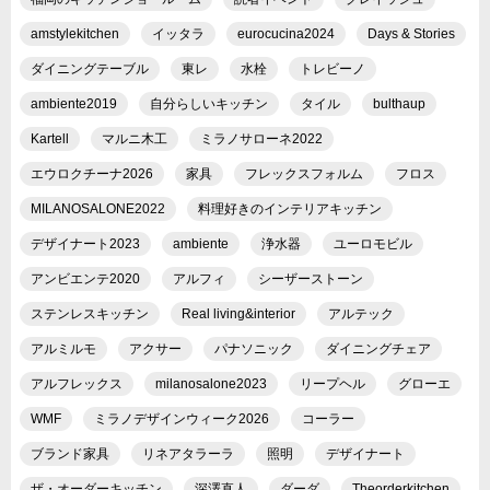
amstylekitchen
イッタラ
eurocucina2024
Days & Stories
ダイニングテーブル
東レ
水栓
トレビーノ
ambiente2019
自分らしいキッチン
タイル
bulthaup
Kartell
マルニ木工
ミラノサローネ2022
エウロクチーナ2026
家具
フレックスフォルム
フロス
MILANOSALONE2022
料理好きのインテリアキッチン
デザイナート2023
ambiente
浄水器
ユーロモビル
アンビエンテ2020
アルフィ
シーザーストーン
ステンレスキッチン
Real living&interior
アルテック
アルミルモ
アクサー
パナソニック
ダイニングチェア
アルフレックス
milanosalone2023
リープヘル
グローエ
WMF
ミラノデザインウィーク2026
コーラー
ブランド家具
リネアタラーラ
照明
デザイナート
ザ・オーダーキッチン
深澤直人
ダーダ
Theorderkitchen