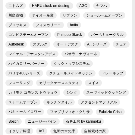
ニトムズ
HARU stuck-on desing;
AGC
ヤマハ
川島織物
テイオー産業
リブラン
ショールームオープン
ブロッキス
フォスカリーニ
boffo
コンビスチームオーブン
Philippe Starck
バーベキューグリル
Autodesk
スタルク
オートデスク
A.I.シリーズ
チェア
マイケル・アナスタシアデス
パオラ・ナヴォーネ
ハイカロリーバーナー
クックトップシステム
バリオ400シリーズ
クチュールメイドキッチン
ドレーキップ
フローリング
カリモクケーススタディ
スイス
カリモク コモンズ トウキョウ
シンク
スーヴィッドクッキング
スチームオーブン
キッチンタイル
アクセントマテリアル
バキュームドロワー
ファブリツィオ・クリサ
Fabrizio Crisa
Bosch
ニュージーパイン
石巻工房 by karimoku
イタリア料理
IoT
無垢の木の床
自然素材の家