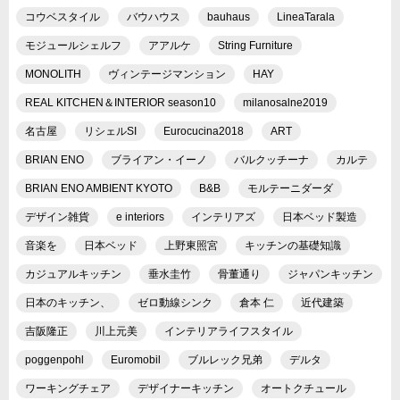
コウベスタイル
バウハウス
bauhaus
LineaTarala
モジュールシェルフ
アアルケ
String Furniture
MONOLITH
ヴィンテージマンション
HAY
REAL KITCHEN＆INTERIOR season10
milanosalne2019
名古屋
リシェルSI
Eurocucina2018
ART
BRIAN ENO
ブライアン・イーノ
バルクッチーナ
カルテ
BRIAN ENO AMBIENT KYOTO
B&B
モルテーニダーダ
デザイン雑貨
e interiors
インテリアズ
日本ベッド製造
音楽を
日本ベッド
上野東照宮
キッチンの基礎知識
カジュアルキッチン
垂水圭竹
骨董通り
ジャパンキッチン
日本のキッチン、
ゼロ動線シンク
倉本 仁
近代建築
吉阪隆正
川上元美
インテリアライフスタイル
poggenpohl
Euromobil
ブルレック兄弟
デルタ
ワーキングチェア
デザイナーキッチン
オートクチュール