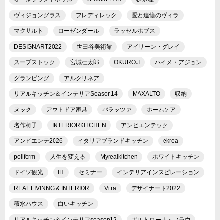
ヴィジョングラス
フレディレック
愛と追憶のヴィラ
マクサルト
ローゼンダール
ラッセルホブス
DESIGNART2022
世田谷美術館
アイリーン・グレイ
スープストック
宮城壮太郎
OKUROJI
ハイメ・アジョン
グランピング
アルクリネア
リアルキッチン＆インテリアSeason14
MAXALTO
収納
ヌック
アウトドア家具
バラッツァ
ホームケア
名作椅子
INTERIORKITCHEN
アンビエンテック
アンビエンテ2026
イタリアブランドキッチン
ekrea
poliform
人生を変える
Myrealkitchen
ホワイトキッチン
ドイツ観光
IH
セミナー
インテリアインスピレーション
REAL LIVINNG & INTERIOR
Vitra
デザイナート2022
積水ハウス
白いキッチン
リアルキッチン＆インテリアseason12
ポルトローナ・フラウ