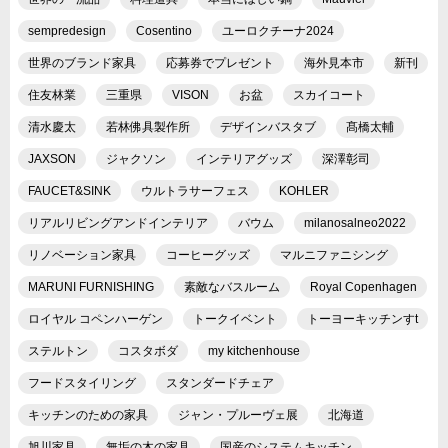
sempredesign
Cosentino
ユーロクチーナ2024
世界のブランド家具
応募券でプレゼント
海外見本市
新刊
住友林業
三重県
VISON
お盆
スカイコート
清水慶太
若林佛具製作所
デザインバスタブ
髙橋太輔
JAXSON
ジャクソン
インテリアグッズ
深澤彰司
FAUCET&SINK
ウルトラサーフェス
KOHLER
リアルリビングアンドインテリア
バウム
milanosalneo2022
リノベーション家具
コーヒーグッズ
マルニファニシング
MARUNI FURNISHING
素敵なバスルーム
Royal Copenhagen
ロイヤル コペンハーゲン
トークイベント
トーヨーキッチンすt
ステルトン
コスタボダ
my kitchenhouse
フードスタイリング
スタンダードチェア
キッチンのための家具
ジャン・プルーヴェ展
北海道
旭川家具
無垢の木の家具
国産のシステムキッチン