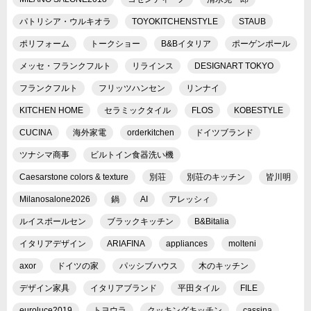
パトリシア・ウルキオラ
TOYOKITCHENSTYLE
STAUB
ポリフォーム
トークショー
B&Bイタリア
ポーゲンポール
メッセ・フランクフルト
リラインス
DESIGNART TOKYO
フランクフルト
フリッツハンセン
リンナイ
KITCHEN HOME
セラミックタイル
FLOS
KOBESTYLE
CUCINA
海外家電
orderkitchen
ドイツブランド
ツナシマ商事
ビルトイン食器洗い機
Caesarstone colors & texture
別荘
別荘のキッチン
皆川明
Milanosalone2026
鍋
AI
アレッシィ
ルイスポールセン
ブラックキッチン
B&Bitalia
イタリアデザイン
ARIAFINA
appliances
molteni
axor
ドイツの家
パッシブハウス
木のキッチン
デザイン家具
イタリアブランド
平田タイル
FILE
euroluce2019
トヨウラ
クッキングキッチン
cassina