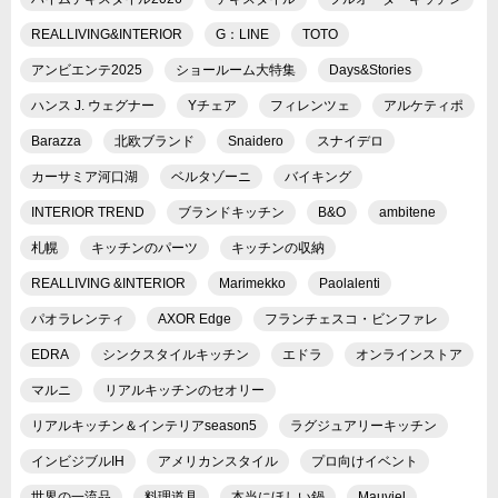
REALLIVING&INTERIOR
G：LINE
TOTO
アンビエンテ2025
ショールーム大特集
Days&Stories
ハンス J. ウェグナー
Yチェア
フィレンツェ
アルケティポ
Barazza
北欧ブランド
Snaidero
スナイデロ
カーサミア河口湖
ベルタゾーニ
バイキング
INTERIOR TREND
ブランドキッチン
B&O
ambitene
札幌
キッチンのパーツ
キッチンの収納
REALLIVING &INTERIOR
Marimekko
Paolalenti
パオラレンティ
AXOR Edge
フランチェスコ・ビンファレ
EDRA
シンクスタイルキッチン
エドラ
オンラインストア
マルニ
リアルキッチンのセオリー
リアルキッチン＆インテリアseason5
ラグジュアリーキッチン
インビジブルIH
アメリカンスタイル
プロ向けイベント
世界の一流品
料理道具
本当にほしい鍋
Mauviel