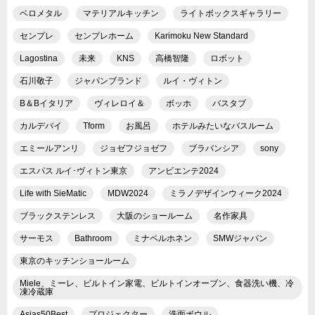
ベロメタル
マテリアルキッチン
ライトボックスギャラリー
センプレ
センプレホーム
Karimoku New Standard
Lagostina
未来
KNS
高橋智隆
ロボット
石川敬子
ジャパンブランド
ルイ・ヴィトン
B＆Bイタリア
ヴィレロイ＆
ボッホ
バスタブ
カルデバイ
Tform
お風呂
ホテルみたいなバスルーム
エミールアンリ
ジョゼフジョゼフ
ブラバンシア
sony
エスパス ルイ･ヴィトン東京
アンビエンテ2024
Life with SieMatic
MDW2024
ミラノデザインウィーク2024
ブラックステンレス
大阪のショールーム
名作家具
サーモス
Bathroom
ミナペルホネン
SMWジャパン
東京のキッチンショールーム
Miele、ミーレ、ビルトイン家電、ビルトインオーブン、食器洗い機、冷
凍冷蔵庫
Asias50Best
プロジェクター
洗面ボウル