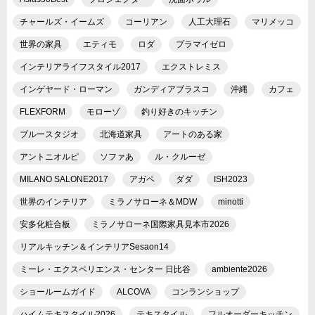
チャールズ・イームズ
コーリアン
人工大理石
マリメッコ
世界の家具
エティモ
ロダ
プラマイゼロ
インテリアライフスタイル2017
エクストレミス
インゲヤード・ローマン
ガンディアブラスコ
沖縄
カフェ
FLEXFORM
モローゾ
釣り好きのキッチン
ブルースタジオ
北海道家具
アートのある家
アントニオルピ
ソファあ
ル・クルーゼ
MILANO SALONE2017
アガペ
ダダ
ISH2023
世界のインテリア
ミラノサローネ＆MDW
minotti
安多化粧合板
ミラノサローネ国際家具見本市2026
リアルキッチン＆インテリアSesaon14
ミーレ・エクスペリエンス・センター 日比谷
ambiente2026
ショールームガイド
ALCOVA
コンランショップ
ハイムテキスタイル2026
テキスタイル
フルオーダーキッチン