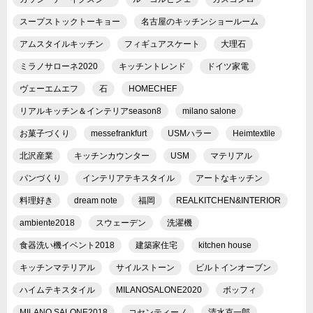
スープストックトーキョー
名古屋のキッチンショールーム
アムスタイルキッチン
フィギュアスケート
大理石
ミラノサローネ2020
キッチントレンド
ドイツ家電
ヴェーエムエフ
石
HOMECHEF
リアルキッチン＆インテリアseason8
milano salone
お菓子づくり
messefrankfurt
USMハラー
Heimtextile
北沢産業
キッチンカウンター
USM
マテリアル
パンづくり
インテリアテキスタイル
アートなキッチン
料理好き
dream note
福岡
REALKITCHEN&INTERIOR
ambiente2018
スウェーデン
洗濯機
食器洗い機イベント2018
建築家住宅
kitchen house
キッチンマテリアル
サイルストーン
ビルトインオーブン
ハイムテキスタイル
MILANOSALONE2020
ボッフィ
MILANO SALONE2018
コセンティーノ
清水克一郎