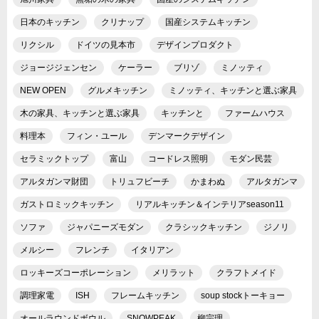
日本のキッチン
クリナップ
国産システムキッチン
リクシル
ドイツの見本市
デザインプロダクト
ジョージジェンセン
ケーラー
ブリゾ
ミノッティ
NEW OPEN
グルメキッチン
ミノッティ、キッチンと選ぶ家具
木の家具、キッチンと選ぶ家具
キッチンと
ファームハウス
料理本
フィン・ユール
デンマークデザイン
セラミックトップ
富山
コードレス照明
モダン民芸
アルタガンマ財団
トリュフビーチ
かまわぬ
アルタガンマ
ガストロミックキッチン
リアルキッチン＆インテリアseason11
ソファ
ジャパニーズモダン
クラシックキッチン
ジノリ
メルシー
フレンチ
イタリアン
ロッキーズコーポレーション
メリラット
クラフトメイド
調理家電
ISH
フレームキッチン
soup stockトーキョー
オールラウンドボウル
SNOWPEAK
柳宗理