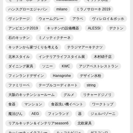
ハンスグローエジャパン
milano
ミラノサローネ 2019
ヴィンテージ
ウォームグレー
アラペ
ヴィレロイ＆ボッホ
アンビエンテ2019
キッチンの設備機器
ALESSI
デクトン
石のキッチン
ミノッティクチーネ
キッチンから家づくりを考える
テラジマアーキテクツ
北米スタイル
インテリアライフスタイル展
木村硝子店
ダイニング家具
ソニー
KWC
アジアベストレストラン
フィンランドデザイン
Hansgrohe
デザイン水栓
ファミリーベ
テーブルコーディネート
string
大阪のキッチンショールーム
グルメ
リチャードジノリ
食器
マンション
食器洗い機イベント
ワークトップ
魔法びん
AEG
フィンランド
器
ジェルバゾーニ
リアルキッチン＆インテリアseason6
北欧家具
カッシーナ・イクスシー
ル・コルビジェ
ガスコンロ