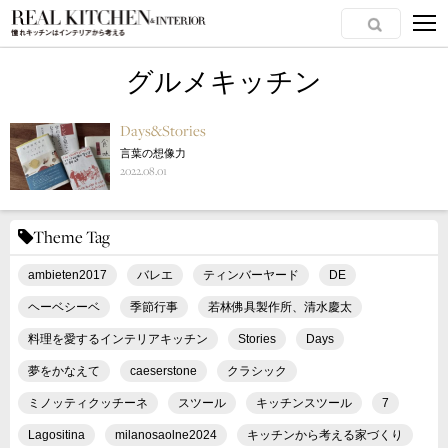
グルメキッチン
Days&Stories
言葉の想像力
2022.08.01
Theme Tag
ambieten2017
バレエ
ティンバーヤード
DE
ヘーベシーベ
季節行事
若林佛具製作所、清水慶太
料理を愛するインテリアキッチン
Stories
Days
夢をかなえて
caeserstone
クラシック
ミノッティクッチーネ
スツール
キッチンスツール
7
Lagositina
milanosaolne2024
キッチンから考える家づくり