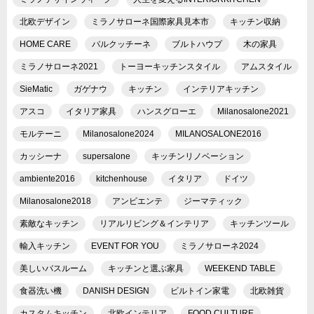
北欧デザイン
ミラノサローネ国際家具見本市
キッチン収納
HOME CARE
バルクッチーネ
ブルトハウプ
木の家具
ミラノサローネ2021
トーヨーキッチンスタイル
アムスタイル
SieMatic
ガゲナウ
キッチン
インテリアキッチン
アスコ
イタリア家具
ハンスグローエ
Milanosalone2021
モルテーニ
Milanosalone2024
MILANOSALONE2016
カッシーナ
supersalone
キッチンリノベーション
ambiente2016
kitchenhouse
イタリア
ドイツ
Milanosalone2018
アンビエンテ
ジーマティック
素敵なキッチン
リアルリビング＆インテリア
キッチンツール
輸入キッチン
EVENT FOR YOU
ミラノサローネ2024
美しいバスルーム
キッチンと選ぶ家具
WEEKEND TABLE
食器洗い機
DANISH DESIGN
ビルトイン家電
北欧雑貨
カスタムキッチン
北欧インテリア
FOOD CULTURE