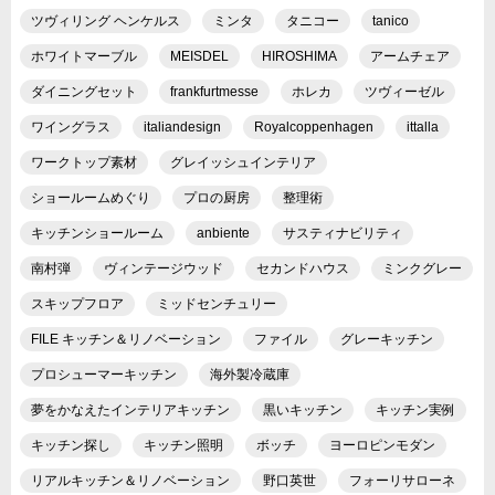
ツヴィリング ヘンケルス
ミンタ
タニコー
tanico
ホワイトマーブル
MEISDEL
HIROSHIMA
アームチェア
ダイニングセット
frankfurtmesse
ホレカ
ツヴィーゼル
ワイングラス
italiandesign
Royalcoppenhagen
ittalla
ワークトップ素材
グレイッシュインテリア
ショールームめぐり
プロの厨房
整理術
キッチンショールーム
anbiente
サスティナビリティ
南村弾
ヴィンテージウッド
セカンドハウス
ミンクグレー
スキップフロア
ミッドセンチュリー
FILE キッチン＆リノベーション
ファイル
グレーキッチン
プロシューマーキッチン
海外製冷蔵庫
夢をかなえたインテリアキッチン
黒いキッチン
キッチン実例
キッチン探し
キッチン照明
ボッチ
ヨーロピンモダン
リアルキッチン＆リノベーション
野口英世
フォーリサローネ