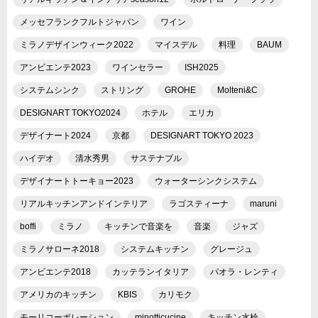
メッセフランクフルトジャパン
ワイン
ミラノデザインウィーク2022
マイスデル
料理
BAUM
アンビエンテ2023
ワインセラー
ISH2025
システムシンク
ストリング
GROHE
Molteni&C
DESIGNART TOKYO2024
ホテル
エリカ
デザイナート2024
京都
DESIGNART TOKYO 2023
ハイデオ
清水秀男
サステナブル
デザイナートトーキョー2023
ウォーターシンクシステム
リアルキッチンアンドインテリア
ラゴスティーナ
maruni
boffi
ミラノ
キッチンで音楽を
音楽
ジャズ
ミラノサローネ2018
システムキッチン
グレージュ
アンビエンテ2018
カッテランイタリア
パオラ・レンティ
アメリカのキッチン
KBIS
カリモク
モーリコーポレーション
minotticucine
キッチン水栓