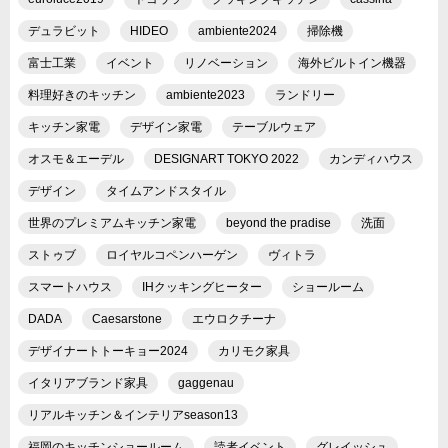
デュラビット
HIDEO
ambiente2024
掃除機
富士工業
イベント
リノベーション
海外ビルトイン機器
料理好きのキッチン
ambiente2023
ランドリー
キッチン家電
デザイン家電
テーブルウェア
オスモ＆エーデル
DESIGNART TOKYO 2022
カンディハウス
デザイン
タイムアンドスタイル
世界のプレミアムキッチン家電
beyond the pradise
洗面
ストゥブ
ロイヤルコペンハーゲン
ヴィトラ
スマートハウス
IHクッキングヒーター
ショールーム
DADA
Caesarstone
エウロクチーナ
デザイナートトーキョー2024
カリモク家具
イタリアブランド家具
gaggenau
リアルキッチン＆インテリアseason13
福岡のキッチンショールーム
読者イベント
グレイッシュ