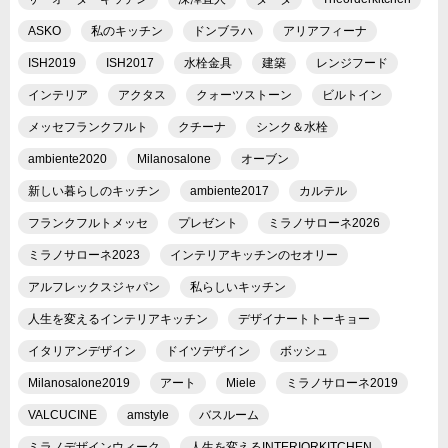
ASKO
私のキッチン
ドンブラハ
アリアフィーナ
ISH2019
ISH2017
水栓金具
建築
レンジフード
インテリア
アクタス
クォーツストーン
ビルトイン
メッセフランクフルト
クチーナ
シンク＆水栓
ambiente2020
Milanosalone
オーブン
新しい暮らしのキッチン
ambiente2017
カルテル
フランクフルトメッセ
プレゼント
ミラノサローネ2026
ミラノサローネ2023
インテリアキッチンのセオリー
アルフレックスジャパン
私らしいキッチン
人生を変えるインテリアキッチン
デザイナートトーキョー
イタリアンデザイン
ドイツデザイン
ボッシュ
Milanosalone2019
アート
Miele
ミラノサローネ2019
VALCUCINE
amstyle
バスルーム
ミラノデザインウィーク
人生を変えるINTERIORKITCHEN