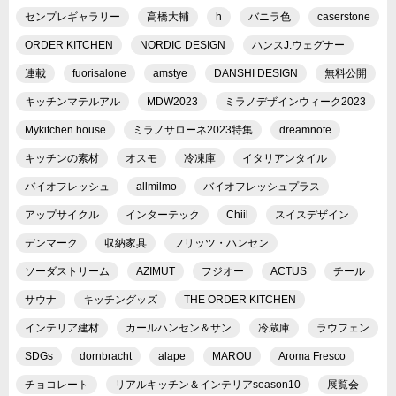
センプレギャラリー
高橋大輔
h
バニラ色
caserstone
ORDER KITCHEN
NORDIC DESIGN
ハンスJ.ウェグナー
連載
fuorisalone
amstye
DANSHI DESIGN
無料公開
キッチンマテルアル
MDW2023
ミラノデザインウィーク2023
Mykitchen house
ミラノサローネ2023特集
dreamnote
キッチンの素材
オスモ
冷凍庫
イタリアンタイル
バイオフレッシュ
allmilmo
バイオフレッシュプラス
アップサイクル
インターテック
Chiil
スイスデザイン
デンマーク
収納家具
フリッツ・ハンセン
ソーダストリーム
AZIMUT
フジオー
ACTUS
チール
サウナ
キッチングッズ
THE ORDER KITCHEN
インテリア建材
カールハンセン＆サン
冷蔵庫
ラウフェン
SDGs
dornbracht
alape
MAROU
Aroma Fresco
チョコレート
リアルキッチン＆インテリアseason10
展覧会