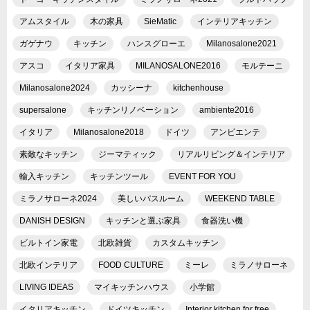
アムスタイル
木の家具
SieMatic
インテリアキッチン
ガゲナウ
キッチン
ハンスグローエ
Milanosalone2021
アスコ
イタリア家具
MILANOSALONE2016
モルテーニ
Milanosalone2024
カッシーナ
kitchenhouse
supersalone
キッチンリノベーション
ambiente2016
イタリア
Milanosalone2018
ドイツ
アンビエンテ
素敵なキッチン
ジーマティック
リアルリビング＆インテリア
輸入キッチン
キッチンツール
EVENT FOR YOU
ミラノサローネ2024
美しいバスルーム
WEEKEND TABLE
DANISH DESIGN
キッチンと選ぶ家具
食器洗い機
ビルトイン家電
北欧雑貨
カスタムキッチン
北欧インテリア
FOOD CULTURE
ミーレ
ミラノサローネ
LIVING IDEAS
マイキッチンハウス
小学館
イタリアキッチン
ドイツキッチン
Interior kitchen for free