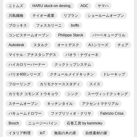
ニトムズ
HARU stuck-on desing;
AGC
ヤマハ
川島織物
テイオー産業
リブラン
ショールームオープン
ブロッキス
フォスカリーニ
boffo
コンビスチームオーブン
Philippe Starck
バーベキューグリル
Autodesk
スタルク
オートデスク
A.I.シリーズ
チェア
マイケル・アナスタシアデス
パオラ・ナヴォーネ
ハイカロリーバーナー
クックトップシステム
バリオ400シリーズ
クチュールメイドキッチン
ドレーキップ
フローリング
カリモクケーススタディ
スイス
カリモク コモンズ トウキョウ
シンク
スーヴィッドクッキング
スチームオーブン
キッチンタイル
アクセントマテリアル
バキュームドロワー
ファブリツィオ・クリサ
Fabrizio Crisa
Bosch
ニュージーパイン
石巻工房 by karimoku
イタリア料理
IoT
無垢の木の床
自然素材の家