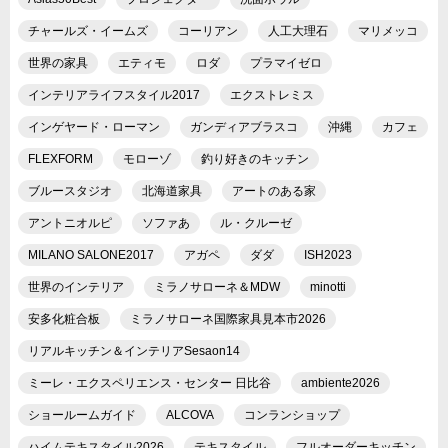
チャールズ・イームズ
コーリアン
人工大理石
マリメッコ
世界の家具
エティモ
ロダ
プラマイゼロ
インテリアライフスタイル2017
エクストレミス
インゲヤード・ローマン
ガンディアブラスコ
沖縄
カフェ
FLEXFORM
モローゾ
釣り好きのキッチン
ブルースタジオ
北海道家具
アートのある家
アントニオルピ
ソファあ
ル・クルーゼ
MILANO SALONE2017
アガペ
ダダ
ISH2023
世界のインテリア
ミラノサローネ＆MDW
minotti
安多化粧合板
ミラノサローネ国際家具見本市2026
リアルキッチン＆インテリアSesaon14
ミーレ・エクスペリエンス・センター 日比谷
ambiente2026
ショールームガイド
ALCOVA
コンランショップ
ハイムテキスタイル2026
テキスタイル
フルオーダーキッチン