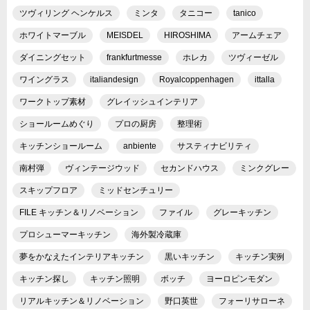
ツヴィリング ヘンケルス
ミンタ
タニコー
tanico
ホワイトマーブル
MEISDEL
HIROSHIMA
アームチェア
ダイニングセット
frankfurtmesse
ホレカ
ツヴィーゼル
ワイングラス
italiandesign
Royalcoppenhagen
ittalla
ワークトップ素材
グレイッシュインテリア
ショールームめぐり
プロの厨房
整理術
キッチンショールーム
anbiente
サスティナビリティ
南村弾
ヴィンテージウッド
セカンドハウス
ミンクグレー
スキップフロア
ミッドセンチュリー
FILE キッチン＆リノベーション
ファイル
グレーキッチン
プロシューマーキッチン
海外製冷蔵庫
夢をかなえたインテリアキッチン
黒いキッチン
キッチン実例
キッチン探し
キッチン照明
ボッチ
ヨーロピンモダン
リアルキッチン＆リノベーション
野口英世
フォーリサローネ