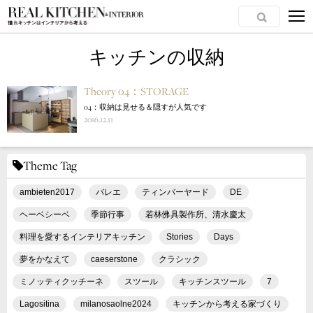
キッチンの収納
Theory 04：STORAGE
04：収納は見せる＆隠すが人気です
2016.12.11
Theme Tag
ambieten2017
バレエ
ティンバーヤード
DE
ヘーベシーベ
季節行事
若林佛具製作所、清水慶太
料理を愛するインテリアキッチン
Stories
Days
夢をかなえて
caeserstone
クラシック
ミノッティクッチーネ
スツール
キッチンスツール
7
Lagositina
milanosaolne2024
キッチンから考える家づくり