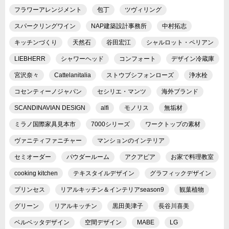
フラワーアレンジメント
包丁
ツヴィリング
スパークリングワイン
NAP建築設計事務所
中村拓志
キッチンづくり
天然石
谷田宏江
シャルロット・ペリアン
LIEBHERR
シャワーヘッド
コンフォート
デザイン冷蔵庫
宮沢奈々
Cattelanitalia
ストウブシフォンローズ
浄水栓
コセンティーノジャパン
セシリエ・マンツ
海外ブランド
SCANDINAVIAN DESIGN
alfi
モノリス
無垢材
ミラノ国際家具見本市
7000シリーズ
ワークトップの素材
ヴァニティファニチャー
マンションのインテリア
セミオーダー
パウダールーム
アクアピア
お家で料理教室
cooking kitchen
テキスタイルデザイン
グラフィックデザイン
プリンセス
リアルキッチン＆インテリアseason9
観葉植物
グリーン
リアルキッチン
黒田美津子
長谷川喜美
ベルベッタデザイン
空間デザイン
MABE
LG