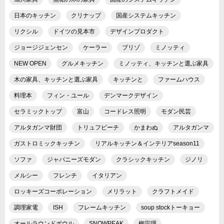
日本のキッチン
クリナップ
国産システムキッチン
リクシル
ドイツの見本市
デザインプロダクト
ジョージジェンセン
ケーラー
ブリゾ
ミノッティ
NEW OPEN
グルメキッチン
ミノッティ、キッチンと選ぶ家具
木の家具、キッチンと選ぶ家具
キッチンと
ファームハウス
料理本
フィン・ユール
デンマークデザイン
セラミックトップ
富山
コードレス照明
モダン民芸
アルタガンマ財団
トリュフビーチ
かまわぬ
アルタガンマ
ガストロミックキッチン
リアルキッチン＆インテリアseason11
ソファ
ジャパニーズモダン
クラシックキッチン
ジノリ
メルシー
フレンチ
イタリアン
ロッキーズコーポレーション
メリラット
クラフトメイド
調理家電
ISH
フレームキッチン
soup stockトーキョー
オールラウンドボウル
SNOWPEAK
柳宗理