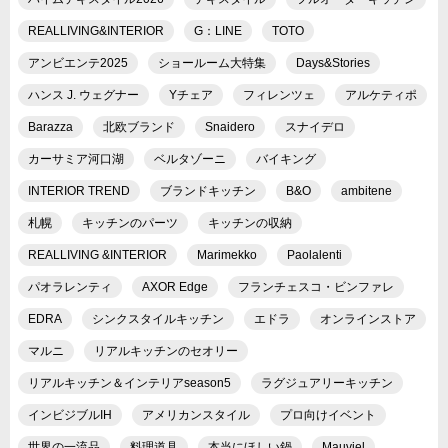
REALLIVING&INTERIOR
G：LINE
TOTO
アンビエンテ2025
ショールーム大特集
Days&Stories
ハンス J. ウェグナー
Yチェア
フィレンツェ
アルケティポ
Barazza
北欧ブランド
Snaidero
スナイデロ
カーサミア河口湖
ベルタゾーニ
バイキング
INTERIOR TREND
ブランドキッチン
B&O
ambitene
札幌
キッチンのパーツ
キッチンの収納
REALLIVING &INTERIOR
Marimekko
Paolalenti
パオラレンティ
AXOR Edge
フランチェスコ・ビンファレ
EDRA
シンクスタイルキッチン
エドラ
オンラインストア
マルニ
リアルキッチンのセオリー
リアルキッチン＆インテリアseason5
ラグジュアリーキッチン
インビジブルIH
アメリカンスタイル
プロ向けイベント
世界の一流品
料理道具
本当にほしい鍋
Mauviel