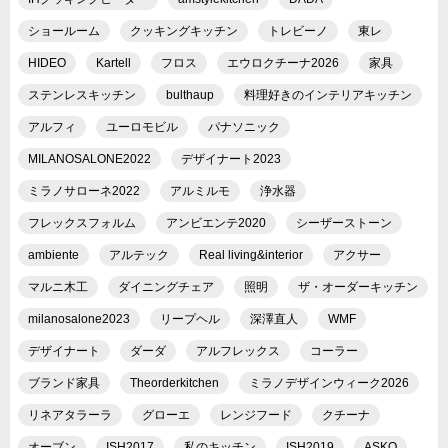
ショールーム
クッキングキッチン
トレビーノ
東レ
HIDEO
Kartell
フロス
エウロクチーナ2026
家具
ステンレスキッチン
bulthaup
料理好きのインテリアキッチン
アルフィ
ユーロモビル
パナソニック
MILANOSALONE2022
デザイナート2023
ミラノサローネ2022
アルミルモ
浄水器
フレックスフォルム
アンビエンテ2020
シーザーストーン
ambiente
アルテック
Real living&interior
アクサー
マルニ木工
ダイニングチェア
照明
ザ・オーダーキッチン
milanosalone2023
リープヘル
深澤直人
WMF
デザイナート
ダーダ
アルフレックス
コーラー
ブランド家具
Theorderkitchen
ミラノデザインウィーク2026
リネアタラーラ
グローエ
レンジフード
クチーナ
オーブン
ISH2017
私のキッチン
ISH2019
ASKO