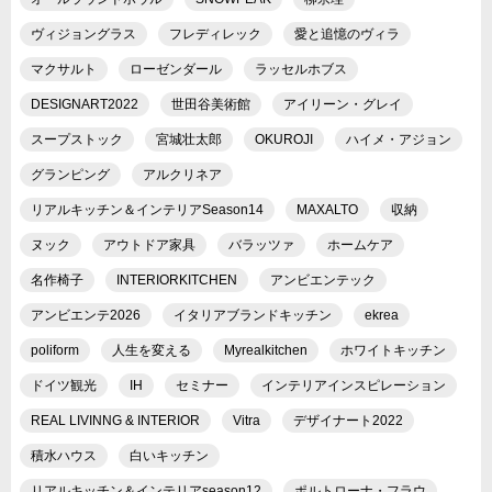
ヴィジョングラス
フレディレック
愛と追憶のヴィラ
マクサルト
ローゼンダール
ラッセルホブス
DESIGNART2022
世田谷美術館
アイリーン・グレイ
スープストック
宮城壮太郎
OKUROJI
ハイメ・アジョン
グランピング
アルクリネア
リアルキッチン＆インテリアSeason14
MAXALTO
収納
ヌック
アウトドア家具
バラッツァ
ホームケア
名作椅子
INTERIORKITCHEN
アンビエンテック
アンビエンテ2026
イタリアブランドキッチン
ekrea
poliform
人生を変える
Myrealkitchen
ホワイトキッチン
ドイツ観光
IH
セミナー
インテリアインスピレーション
REAL LIVINNG & INTERIOR
Vitra
デザイナート2022
積水ハウス
白いキッチン
リアルキッチン＆インテリアseason12
ポルトローナ・フラウ