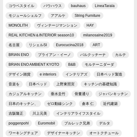
コウベスタイル
バウハウス
bauhaus
LineaTarala
モジュールシェルフ
アアルケ
String Furniture
MONOLITH
ヴィンテージマンション
HAY
REAL KITCHEN＆INTERIOR season10
milanosalne2019
名古屋
リシェルSI
Eurocucina2018
ART
BRIAN ENO
ブライアン・イーノ
バルクッチーナ
カルテ
BRIAN ENO AMBIENT KYOTO
B&B
モルテーニダーダ
デザイン雑貨
e interiors
インテリアズ
日本ベッド製造
音楽を
日本ベッド
上野東照宮
キッチンの基礎知識
カジュアルキッチン
垂水圭竹
骨董通り
ジャパンキッチン
日本のキッチン、
ゼロ動線シンク
倉本 仁
近代建築
吉阪隆正
川上元美
インテリアライフスタイル
poggenpohl
Euromobil
ブルレック兄弟
デルタ
ワーキングチェア
デザイナーキッチン
オートクチュール