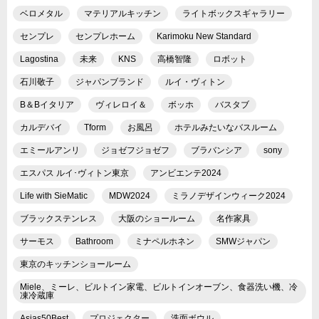
ベロメタル
マテリアルキッチン
ライトボックスギャラリー
センプレ
センプレホーム
Karimoku New Standard
Lagostina
未来
KNS
高橋智隆
ロボット
石川敬子
ジャパンブランド
ルイ・ヴィトン
B＆Bイタリア
ヴィレロイ＆
ボッホ
バスタブ
カルデバイ
Tform
お風呂
ホテルみたいなバスルーム
エミールアンリ
ジョゼフジョゼフ
ブラバンシア
sony
エスパス ルイ･ヴィトン東京
アンビエンテ2024
Life with SieMatic
MDW2024
ミラノデザインウィーク2024
ブラックステンレス
大阪のショールーム
名作家具
サーモス
Bathroom
ミナペルホネン
SMWジャパン
東京のキッチンショールーム
Miele、ミーレ、ビルトイン家電、ビルトインオーブン、食器洗い機、冷
凍冷蔵庫
Asias50Best
プロジェクター
洗面ボウル