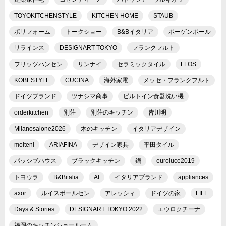
TOYOKITCHENSTYLE
KITCHEN HOME
STAUB
ポリフォーム
トークショー
B&Bイタリア
ポーゲンポール
リラインス
DESIGNART TOKYO
フランクフルト
フリッツハンセン
リンナイ
セラミックタイル
FLOS
KOBESTYLE
CUCINA
海外家電
メッセ・フランクフルト
ドイツブランド
ツナシマ商事
ビルトイン食器洗い機
orderkitchen
別荘
別荘のキッチン
皆川明
Milanosalone2026
木のキッチン
イタリアデザイン
molteni
ARIAFINA
デザイン家具
平田タイル
パッシブハウス
ブラックキッチン
鍋
euroluce2019
トヨウラ
B&Bitalia
AI
イタリアブランド
appliances
axor
ルイスポールセン
アレッシィ
ドイツの家
FILE
Days & Stories
DESIGNART TOKYO 2022
エウロクチーナ
福岡のキッチンショールーム