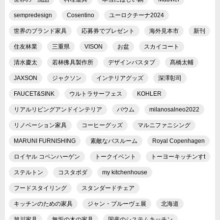
sempredesign
Cosentino
ユーロクチーナ2024
世界のブランド家具
応募券でプレゼント
海外見本市
新刊
住友林業
三重県
VISON
お盆
スカイコート
清水慶太
若林佛具製作所
デザインバスタブ
髙橋太輔
JAXSON
ジャクソン
インテリアグッズ
深澤彰司
FAUCET&SINK
ウルトラサーフェス
KOHLER
リアルリビングアンドインテリア
バウム
milanosalneo2022
リノベーション家具
コーヒーグッズ
マルニファニシング
MARUNI FURNISHING
素敵なバスルーム
Royal Copenhagen
ロイヤル コペンハーゲン
トークイベント
トーヨーキッチンすt
ステルトン
コスタボダ
my kitchenhouse
フードスタイリング
スタンダードチェア
キッチンのための家具
ジャン・プルーヴェ展
北海道
旭川家具
無垢の木の家具
国産のシステムキッチン