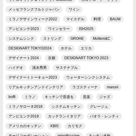
メッセフランクフルトジャパン
ワイン
ミラノデザインウィーク2022
マイスデル
料理
BAUM
アンビエンテ2023
ワインセラー
ISH2025
システムシンク
ストリング
GROHE
Molteni&C
DESIGNART TOKYO2024
ホテル
エリカ
デザイナート2024
京都
DESIGNART TOKYO 2023
ハイデオ
清水秀男
サステナブル
デザイナートトーキョー2023
ウォーターシンクシステム
リアルキッチンアンドインテリア
ラゴスティーナ
maruni
boffi
ミラノ
キッチンで音楽を
音楽
ジャズ
ミラノサローネ2018
システムキッチン
グレージュ
アンビエンテ2018
カッテランイタリア
パオラ・レンティ
アメリカのキッチン
KBIS
カリモク
モーリコーポレーション
minotticucine
キッチン水栓