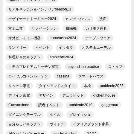
リアルキッチン＆インテリアseason13
デザイナートトーキョー2024
カンディハウス
洗面
富士工業
リノベーション
掃除機
カリモク家具
海外ビルトイン機器
eurocucina2024
テーブルウェア
ランドリー
イベント
イッタラ
オスモ＆エーデル
料理好きのキッチン
ambiente2024
世界のプレミアムキッチン家電
beyond the pradise
ストゥブ
ロイヤルコペンハーゲン
cassina
スマートハウス
キッチン家電
タイムアンドスタイル
水栓
ambiente2023
デザイン家電
デザイン
デュラビット
kitchen house
Caesarstone
読者イベント
ambiente2019
gaggenau
ダイニングテーブル
タイル
グレイッシュ
自分らしいキッチン
ヴィトラ
イタリアブランド家具
IHクッキングヒーター
amstylekitchen
DADA