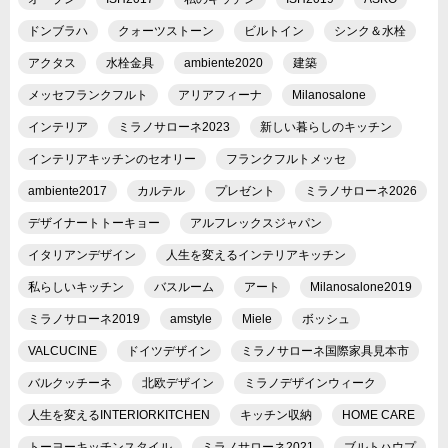
ドンブラハ
クォーツストーン
ビルトイン
シンク＆水栓
アクタス
水栓金具
ambiente2020
建築
メッセフランクフルト
アリアフィーナ
Milanosalone
インテリア
ミラノサローネ2023
新しい暮らしのキッチン
インテリアキッチンのセオリー
フランクフルトメッセ
ambiente2017
カルテル
プレゼント
ミラノサローネ2026
デザイナートトーキョー
アルフレックスジャパン
イタリアンデザイン
人生を変えるインテリアキッチン
私らしいキッチン
バスルーム
アート
Milanosalone2019
ミラノサローネ2019
amstyle
Miele
ボッシュ
VALCUCINE
ドイツデザイン
ミラノサローネ国際家具見本市
バルクッチーネ
北欧デザイン
ミラノデザインウィーク
人生を変えるINTERIORKITCHEN
キッチン収納
HOME CARE
トーヨーキッチンスタイル
ミラノサローネ2021
ブルトハウプ