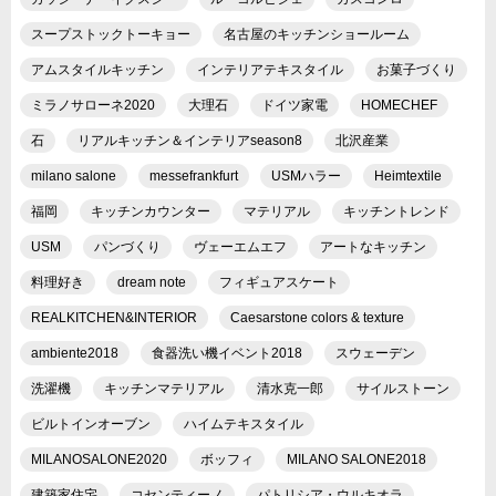
スープストックトーキョー
名古屋のキッチンショールーム
アムスタイルキッチン
インテリアテキスタイル
お菓子づくり
ミラノサローネ2020
大理石
ドイツ家電
HOMECHEF
石
リアルキッチン＆インテリアseason8
北沢産業
milano salone
messefrankfurt
USMハラー
Heimtextile
福岡
キッチンカウンター
マテリアル
キッチントレンド
USM
パンづくり
ヴェーエムエフ
アートなキッチン
料理好き
dream note
フィギュアスケート
REALKITCHEN&INTERIOR
Caesarstone colors & texture
ambiente2018
食器洗い機イベント2018
スウェーデン
洗濯機
キッチンマテリアル
清水克一郎
サイルストーン
ビルトインオーブン
ハイムテキスタイル
MILANOSALONE2020
ボッフィ
MILANO SALONE2018
建築家住宅
コセンティーノ
パトリシア・ウルキオラ