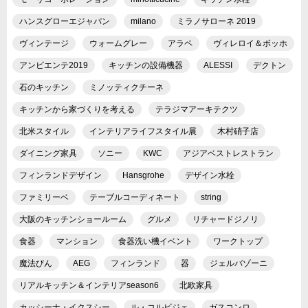
ハンスグローエジャパン
milano
ミラノサローネ 2019
ヴィンテージ
ウォームグレー
アラペ
ヴィレロイ＆ボッホ
アンビエンテ2019
キッチンの設備機器
ALESSI
デクトン
石のキッチン
ミノッティクチーネ
キッチンから家づくりを考える
テラジマアーキテクツ
北米スタイル
インテリアライフスタイル展
木村硝子店
ダイニング家具
ソニー
KWC
アジアベストレストラン
フィンランドデザイン
Hansgrohe
デザイン水栓
ファミリーベ
テーブルコーディネート
string
大阪のキッチンショールーム
グルメ
リチャードジノリ
食器
マンション
食器洗い機イベント
ワークトップ
魔法びん
AEG
フィンランド
器
ジェルバゾーニ
リアルキッチン＆インテリアseason6
北欧家具
カッシーナ・イクスシー
ル・コルビジェ
ガスコンロ