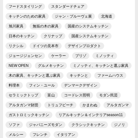
フードスタイリング
スタンダードチェア
キッチンのための家具
ジャン・プルーヴェ展
北海道
旭川家具
無垢の木の家具
国産のシステムキッチン
日本のキッチン
クリナップ
国産システムキッチン
リクシル
ドイツの見本市
デザインプロダクト
ジョージジェンセン
ケーラー
ブリゾ
ミノッティ
NEW OPEN
グルメキッチン
ミノッティ、キッチンと選ぶ家具
木の家具、キッチンと選ぶ家具
キッチンと
ファームハウス
料理本
フィン・ユール
デンマークデザイン
セラミックトップ
富山
コードレス照明
モダン民芸
アルタガンマ財団
トリュフビーチ
かまわぬ
アルタガンマ
ガストロミックキッチン
リアルキッチン＆インテリアseason11
ソファ
ジャパニーズモダン
クラシックキッチン
ジノリ
メルシー
フレンチ
イタリアン