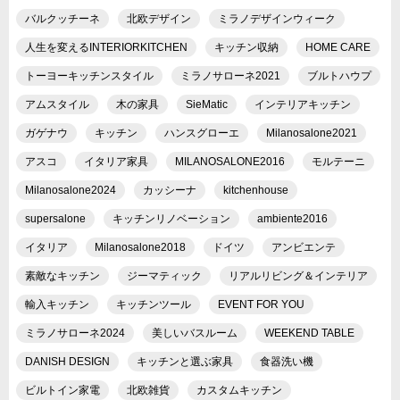
バルクッチーネ
北欧デザイン
ミラノデザインウィーク
人生を変えるINTERIORKITCHEN
キッチン収納
HOME CARE
トーヨーキッチンスタイル
ミラノサローネ2021
ブルトハウプ
アムスタイル
木の家具
SieMatic
インテリアキッチン
ガゲナウ
キッチン
ハンスグローエ
Milanosalone2021
アスコ
イタリア家具
MILANOSALONE2016
モルテーニ
Milanosalone2024
カッシーナ
kitchenhouse
supersalone
キッチンリノベーション
ambiente2016
イタリア
Milanosalone2018
ドイツ
アンビエンテ
素敵なキッチン
ジーマティック
リアルリビング＆インテリア
輸入キッチン
キッチンツール
EVENT FOR YOU
ミラノサローネ2024
美しいバスルーム
WEEKEND TABLE
DANISH DESIGN
キッチンと選ぶ家具
食器洗い機
ビルトイン家電
北欧雑貨
カスタムキッチン