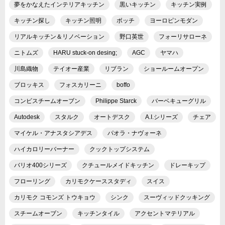
夢をかなえたインテリアキッチン
黒いキッチン
キッチン実例
キッチン探し
キッチン照明
ボッチ
ヨーロピンモダン
リアルキッチン＆リノベーション
野口英世
フォーリサローネ
ニトムズ
HARU stuck-on desing;
AGC
ヤマハ
川島織物
テイオー産業
リブラン
ショールームオープン
ブロッキス
フォスカリーニ
boffo
コンビスチームオーブン
Philippe Starck
バーベキューグリル
Autodesk
スタルク
オートデスク
A.I.シリーズ
チェア
マイケル・アナスタシアデス
パオラ・ナヴォーネ
ハイカロリーバーナー
クックトップシステム
バリオ400シリーズ
クチュールメイドキッチン
ドレーキップ
フローリング
カリモクケーススタディ
スイス
カリモク コモンズ トウキョウ
シンク
スーヴィッドクッキング
スチームオーブン
キッチンタイル
アクセントマテリアル