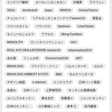
インテリア建材
カールハンセン＆サン
冷蔵庫
ラウフェン
SDGs
dornbracht
alape
MAROU
Aroma Fresco
チョコレート
リアルキッチン＆インテリアseason10
展覧会
コウベスタイル
バウハウス
bauhaus
LineaTarala
モジュールシェルフ
アアルケ
String Furniture
MONOLITH
ヴィンテージマンション
HAY
REAL KITCHEN＆INTERIOR season10
milanosalne2019
名古屋
リシェルSI
Eurocucina2018
ART
BRIAN ENO
ブライアン・イーノ
バルクッチーナ
カルテ
BRIAN ENO AMBIENT KYOTO
B&B
モルテーニダーダ
デザイン雑貨
e interiors
インテリアズ
日本ベッド製造
音楽を
日本ベッド
上野東照宮
キッチンの基礎知識
カジュアルキッチン
垂水圭竹
骨董通り
ジャパンキッチン
日本のキッチン、
ゼロ動線シンク
倉本 仁
近代建築