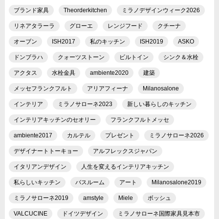
ブランド家具
Theorderkitchen
ミラノデザインウィーク2026
リネアタラーラ
グローエ
レンジフード
クチーナ
オーブン
ISH2017
私のキッチン
ISH2019
ASKO
ドンブラハ
クォーツストーン
ビルトイン
シンク＆水栓
アクタス
水栓金具
ambiente2020
建築
メッセフランクフルト
アリアフィーナ
Milanosalone
インテリア
ミラノサローネ2023
新しい暮らしのキッチン
インテリアキッチンのセオリー
フランクフルトメッセ
ambiente2017
カルテル
プレゼント
ミラノサローネ2026
デザイナートトーキョー
アルフレックスジャパン
イタリアンデザイン
人生を変えるインテリアキッチン
私らしいキッチン
バスルーム
アート
Milanosalone2019
ミラノサローネ2019
amstyle
Miele
ボッシュ
VALCUCINE
ドイツデザイン
ミラノサローネ国際家具見本市