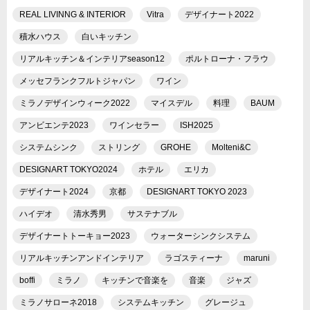
REAL LIVINNG & INTERIOR
Vitra
デザイナート2022
積水ハウス
白いキッチン
リアルキッチン＆インテリアseason12
ポルトローナ・フラウ
メッセフランクフルトジャパン
ワイン
ミラノデザインウィーク2022
マイスデル
料理
BAUM
アンビエンテ2023
ワインセラー
ISH2025
システムシンク
ストリング
GROHE
Molteni&C
DESIGNART TOKYO2024
ホテル
エリカ
デザイナート2024
京都
DESIGNART TOKYO 2023
ハイデオ
清水秀男
サステナブル
デザイナートトーキョー2023
ウォーターシンクシステム
リアルキッチンアンドインテリア
ラゴスティーナ
maruni
boffi
ミラノ
キッチンで音楽を
音楽
ジャズ
ミラノサローネ2018
システムキッチン
グレージュ