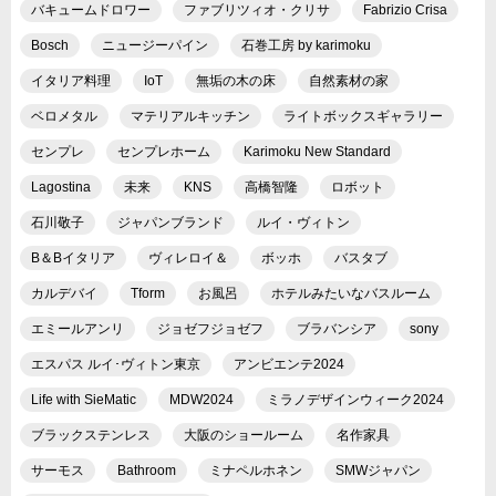
バキュームドロワー
ファブリツィオ・クリサ
Fabrizio Crisa
Bosch
ニュージーパイン
石巻工房 by karimoku
イタリア料理
IoT
無垢の木の床
自然素材の家
ベロメタル
マテリアルキッチン
ライトボックスギャラリー
センプレ
センプレホーム
Karimoku New Standard
Lagostina
未来
KNS
高橋智隆
ロボット
石川敬子
ジャパンブランド
ルイ・ヴィトン
B＆Bイタリア
ヴィレロイ＆
ボッホ
バスタブ
カルデバイ
Tform
お風呂
ホテルみたいなバスルーム
エミールアンリ
ジョゼフジョゼフ
ブラバンシア
sony
エスパス ルイ･ヴィトン東京
アンビエンテ2024
Life with SieMatic
MDW2024
ミラノデザインウィーク2024
ブラックステンレス
大阪のショールーム
名作家具
サーモス
Bathroom
ミナペルホネン
SMWジャパン