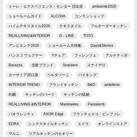
ミーレ・エクスペリエンス・センター 日比谷
ambiente2026
ショールームガイド
ALCOVA
コンランショップ
ハイムテキスタイル2026
テキスタイル
フルオーダーキッチン
REALLIVING&INTERIOR
G：LINE
TOTO
アンビエンテ2025
ショールーム大特集
Days&Stories
ハンス J. ウェグナー
Yチェア
フィレンツェ
アルケティポ
Barazza
北欧ブランド
Snaidero
スナイデロ
カーサミア河口湖
ベルタゾーニ
バイキング
INTERIOR TREND
ブランドキッチン
B&O
ambitene
札幌
キッチンのパーツ
キッチンの収納
REALLIVING &INTERIOR
Marimekko
Paolalenti
パオラレンティ
AXOR Edge
フランチェスコ・ビンファレ
EDRA
シンクスタイルキッチン
エドラ
オンラインストア
マルニ
リアルキッチンのセオリー