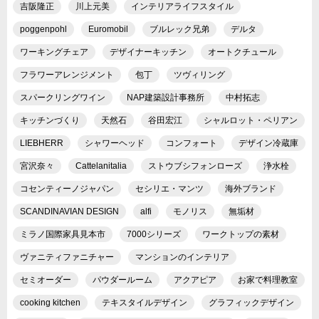
吉阪隆正
川上元美
インテリアライフスタイル
poggenpohl
Euromobil
ブルレック兄弟
デルタ
ワーキングチェア
デザイナーキッチン
オートクチュール
フラワーアレンジメント
包丁
ツヴィリング
スパークリングワイン
NAP建築設計事務所
中村拓志
キッチンづくり
天然石
谷田宏江
シャルロット・ペリアン
LIEBHERR
シャワーヘッド
コンフォート
デザイン冷蔵庫
宮沢奈々
Cattelanitalia
ストウブシフォンローズ
浄水栓
コセンティーノジャパン
セシリエ・マンツ
海外ブランド
SCANDINAVIAN DESIGN
alfi
モノリス
無垢材
ミラノ国際家具見本市
7000シリーズ
ワークトップの素材
ヴァニティファニチャー
マンションのインテリア
セミオーダー
パウダールーム
アクアピア
お家で料理教室
cooking kitchen
テキスタイルデザイン
グラフィックデザイン