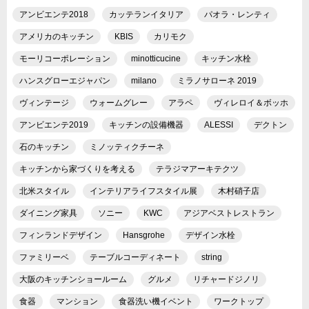
アンビエンテ2018
カッテランイタリア
パオラ・レンティ
アメリカのキッチン
KBIS
カリモク
モーリコーポレーション
minotticucine
キッチン水栓
ハンスグローエジャパン
milano
ミラノサローネ 2019
ヴィンテージ
ウォームグレー
アラペ
ヴィレロイ＆ボッホ
アンビエンテ2019
キッチンの設備機器
ALESSI
デクトン
石のキッチン
ミノッティクチーネ
キッチンから家づくりを考える
テラジマアーキテクツ
北米スタイル
インテリアライフスタイル展
木村硝子店
ダイニング家具
ソニー
KWC
アジアベストレストラン
フィンランドデザイン
Hansgrohe
デザイン水栓
ファミリーベ
テーブルコーディネート
string
大阪のキッチンショールーム
グルメ
リチャードジノリ
食器
マンション
食器洗い機イベント
ワークトップ