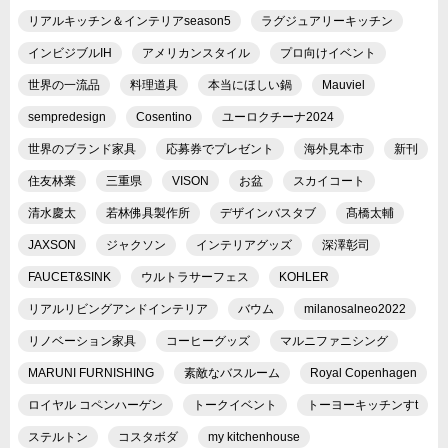
リアルキッチン＆インテリアseason5
ラグジュアリーキッチン
インビジブルIH
アメリカンスタイル
プロ向けイベント
世界の一流品
料理道具
本当にほしい鍋
Mauviel
sempredesign
Cosentino
ユーロクチーナ2024
世界のブランド家具
応募券でプレゼント
海外見本市
新刊
住友林業
三重県
VISON
お盆
スカイコート
清水慶太
若林佛具製作所
デザインバスタブ
髙橋太輔
JAXSON
ジャクソン
インテリアグッズ
深澤彰司
FAUCET&SINK
ウルトラサーフェス
KOHLER
リアルリビングアンドインテリア
バウム
milanosalneo2022
リノベーション家具
コーヒーグッズ
マルニファニシング
MARUNI FURNISHING
素敵なバスルーム
Royal Copenhagen
ロイヤル コペンハーゲン
トークイベント
トーヨーキッチンすt
ステルトン
コスタボダ
my kitchenhouse