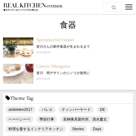
食器
Speranza for Ginori
皆川さんの新作食器が生まれるまで
2017.09.20
Ginori×Minagawa
皆川 明デザインのジノリが発売に
2017.09.19
Theme Tag
ambieten2017
バレエ
ティンバーヤード
DE
ヘーベシーベ
季節行事
若林佛具製作所、清水慶太
料理を愛するインテリアキッチン
Stories
Days