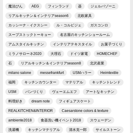
魔法びん
AEG
フィンランド
器
ジェルバゾーニ
リアルキッチン＆インテリアseason6
北欧家具
カッシーナ・イクスシー
ル・コルビジェ
ガスコンロ
スープストックトーキョー
名古屋のキッチンショールーム
アムスタイルキッチン
インテリアテキスタイル
お菓子づくり
ミラノサローネ2020
大理石
ドイツ家電
HOMECHEF
石
リアルキッチン＆インテリアseason8
北沢産業
milano salone
messefrankfurt
USMハラー
Heimtextile
福岡
キッチンカウンター
マテリアル
キッチントレンド
USM
パンづくり
ヴェーエムエフ
アートなキッチン
料理好き
dream note
フィギュアスケート
REALKITCHEN&INTERIOR
Caesarstone colors & texture
ambiente2018
食器洗い機イベント2018
スウェーデン
洗濯機
キッチンマテリアル
清水克一郎
サイルストーン