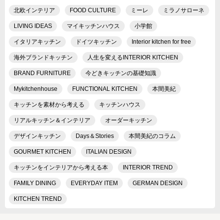
北欧インテリア
FOOD CULTURE
ミーレ
ミラノサローネ
LIVING IDEAS
マイキッチンハウス
小学館
イタリアキッチン
ドイツキッチン
Interior kitchen for free
海外ブランドキッチン
人生を変えるINTERIOR KITCHEN
BRAND FURNITURE
今どきキッチンの基礎知識
Mykitchenhouse
FUNCTIONAL KITCHEN
本間美紀
キッチンを素材から考える
キッチンハウス
リアルキッチン＆インテリア
オーダーキッチン
デザインキッチン
Days＆Stories
本間美紀のコラム
GOURMET KITCHEN
ITALIAN DESIGN
キッチンをインテリアから考える本
INTERIOR TREND
FAMILY DINING
EVERYDAY ITEM
GERMAN DESIGN
KITCHEN TREND