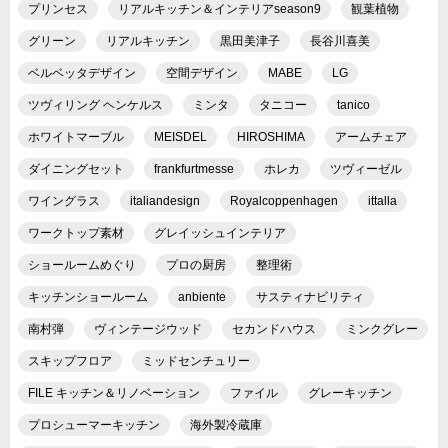
プリンセス
リアルキッチン＆インテリアseason9
観葉植物
グリーン
リアルキッチン
黒田美津子
長谷川喜美
ベルベッタデザイン
空間デザイン
MABE
LG
ツヴィリング ヘンケルス
ミンタ
タニコー
tanico
ホワイトマーブル
MEISDEL
HIROSHIMA
アームチェア
ダイニングセット
frankfurtmesse
ホレカ
ツヴィーゼル
ワイングラス
italiandesign
Royalcoppenhagen
ittalla
ワークトップ素材
グレイッシュインテリア
ショールームめぐり
プロの厨房
整理術
キッチンショールーム
anbiente
サスティナビリティ
南村弾
ヴィンテージウッド
セカンドハウス
ミンクグレー
スキップフロア
ミッドセンチュリー
FILE キッチン＆リノベーション
ファイル
グレーキッチン
プロシューマーキッチン
海外製冷蔵庫