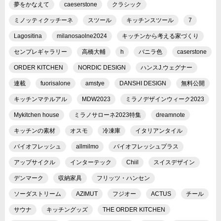
夢をかなえて
caeserstone
クラシック
ミノッティクッチーネ
スツール
キッチンスツール
7
Lagositina
milanosaolne2024
キッチンから考える家づくり
センプレギャラリー
高橋大輔
h
バニラ色
caserstone
ORDER KITCHEN
NORDIC DESIGN
ハンスJ.ウェグナー
連載
fuorisalone
amstye
DANSHI DESIGN
無料公開
キッチンマテルアル
MDW2023
ミラノデザインウィーク2023
Mykitchen house
ミラノサローネ2023特集
dreamnote
キッチンの素材
オスモ
冷凍庫
イタリアンタイル
バイオフレッシュ
allmilmo
バイオフレッシュプラス
アップサイクル
インターテック
Chiil
スイスデザイン
デンマーク
収納家具
フリッツ・ハンセン
ソーダストリーム
AZIMUT
フジオー
ACTUS
チール
サウナ
キッチングッズ
THE ORDER KITCHEN