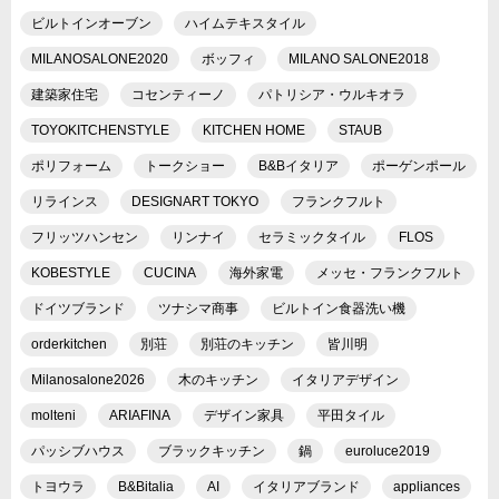
ビルトインオーブン
ハイムテキスタイル
MILANOSALONE2020
ボッフィ
MILANO SALONE2018
建築家住宅
コセンティーノ
パトリシア・ウルキオラ
TOYOKITCHENSTYLE
KITCHEN HOME
STAUB
ポリフォーム
トークショー
B&Bイタリア
ポーゲンポール
リラインス
DESIGNART TOKYO
フランクフルト
フリッツハンセン
リンナイ
セラミックタイル
FLOS
KOBESTYLE
CUCINA
海外家電
メッセ・フランクフルト
ドイツブランド
ツナシマ商事
ビルトイン食器洗い機
orderkitchen
別荘
別荘のキッチン
皆川明
Milanosalone2026
木のキッチン
イタリアデザイン
molteni
ARIAFINA
デザイン家具
平田タイル
パッシブハウス
ブラックキッチン
鍋
euroluce2019
トヨウラ
B&Bitalia
AI
イタリアブランド
appliances