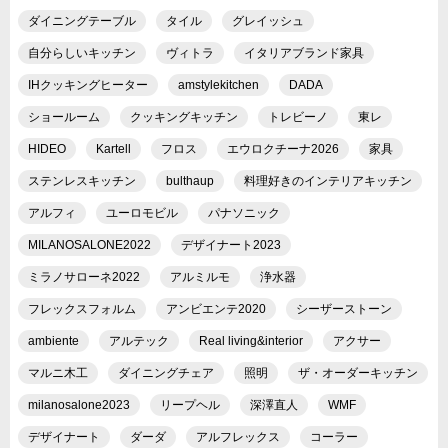
ダイニングテーブル
タイル
グレイッシュ
自分らしいキッチン
ヴィトラ
イタリアブランド家具
IHクッキングヒーター
amstylekitchen
DADA
ショールーム
クッキングキッチン
トレビーノ
東レ
HIDEO
Kartell
フロス
エウロクチーナ2026
家具
ステンレスキッチン
bulthaup
料理好きのインテリアキッチン
アルフィ
ユーロモビル
パナソニック
MILANOSALONE2022
デザイナート2023
ミラノサローネ2022
アルミルモ
浄水器
フレックスフォルム
アンビエンテ2020
シーザーストーン
ambiente
アルテック
Real living&interior
アクサー
マルニ木工
ダイニングチェア
照明
ザ・オーダーキッチン
milanosalone2023
リープヘル
深澤直人
WMF
デザイナート
ダーダ
アルフレックス
コーラー