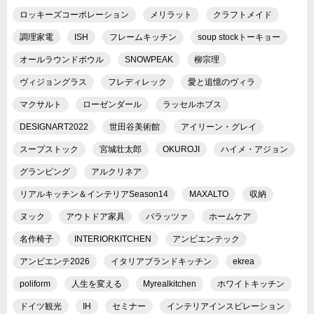
ロッキーズコーポレーション
メリラット
クラフトメイド
調理家電
ISH
フレームキッチン
soup stockトーキョー
オールラウンドボウル
SNOWPEAK
柳宗理
ヴィジョングラス
フレディレック
愛と追憶のヴィラ
マクサルト
ローゼンダール
ラッセルホブス
DESIGNART2022
世田谷美術館
アイリーン・グレイ
スープストック
宮城壮太郎
OKUROJI
ハイメ・アジョン
グランピング
アルクリネア
リアルキッチン＆インテリアSeason14
MAXALTO
収納
ヌック
アウトドア家具
バラッツァ
ホームケア
名作椅子
INTERIORKITCHEN
アンビエンテック
アンビエンテ2026
イタリアブランドキッチン
ekrea
poliform
人生を変える
Myrealkitchen
ホワイトキッチン
ドイツ観光
IH
セミナー
インテリアインスピレーション