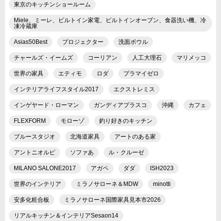
東京のキッチンショールーム
Miele、ミーレ、ビルトイン家電、ビルトインオーブン、食器洗い機、冷
凍冷蔵庫
Asias50Best
プロジェクター
洗面ボウル
チャールズ・イームズ
コーリアン
人工大理石
マリメッコ
世界の家具
エティモ
ロダ
プラマイゼロ
インテリアライフスタイル2017
エクストレミス
インゲヤード・ローマン
ガンディアブラスコ
沖縄
カフェ
FLEXFORM
モローゾ
釣り好きのキッチン
ブルースタジオ
北海道家具
アートのある家
アントニオルピ
ソファあ
ル・クルーゼ
MILANO SALONE2017
アガペ
ダダ
ISH2023
世界のインテリア
ミラノサローネ＆MDW
minotti
安多化粧合板
ミラノサローネ国際家具見本市2026
リアルキッチン＆インテリアSesaon14