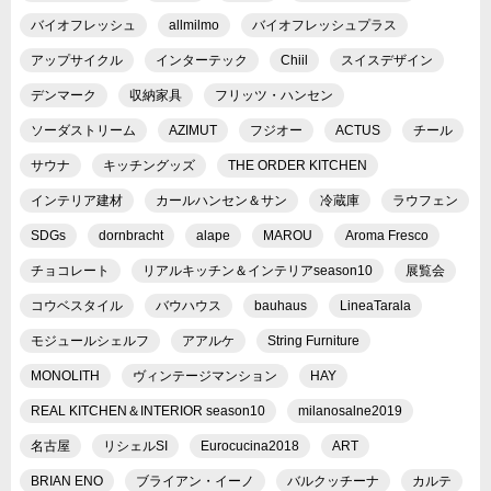
バイオフレッシュ
allmilmo
バイオフレッシュプラス
アップサイクル
インターテック
Chiil
スイスデザイン
デンマーク
収納家具
フリッツ・ハンセン
ソーダストリーム
AZIMUT
フジオー
ACTUS
チール
サウナ
キッチングッズ
THE ORDER KITCHEN
インテリア建材
カールハンセン＆サン
冷蔵庫
ラウフェン
SDGs
dornbracht
alape
MAROU
Aroma Fresco
チョコレート
リアルキッチン＆インテリアseason10
展覧会
コウベスタイル
バウハウス
bauhaus
LineaTarala
モジュールシェルフ
アアルケ
String Furniture
MONOLITH
ヴィンテージマンション
HAY
REAL KITCHEN＆INTERIOR season10
milanosalne2019
名古屋
リシェルSI
Eurocucina2018
ART
BRIAN ENO
ブライアン・イーノ
バルクッチーナ
カルテ