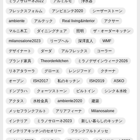
ミラノサローネ2022
アルミルモ
浄水器
フレックスフォルム
アンビエンテ2020
シーザーストーン
ambiente
アルテック
Real living&interior
アクサー
マルニ木工
ダイニングチェア
照明
ザ・オーダーキッチン
milanosalone2023
リープヘル
深澤直人
WMF
デザイナート
ダーダ
アルフレックス
コーラー
ブランド家具
Theorderkitchen
ミラノデザインウィーク2026
リネアタラーラ
グローエ
レンジフード
クチーナ
オーブン
ISH2017
私のキッチン
ISH2019
ASKO
ドンブラハ
クォーツストーン
ビルトイン
シンク＆水栓
アクタス
水栓金具
ambiente2020
建築
メッセフランクフルト
アリアフィーナ
Milanosalone
インテリア
ミラノサローネ2023
新しい暮らしのキッチン
インテリアキッチンのセオリー
フランクフルトメッセ