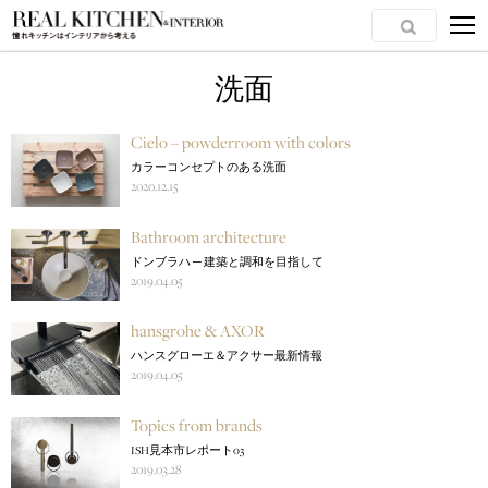
洗面
Cielo – powderroom with colors
カラーコンセプトのある洗面
2020.12.15
Bathroom architecture
ドンブラハ ─ 建築と調和を目指して
2019.04.05
hansgrohe & AXOR
ハンスグローエ＆アクサー最新情報
2019.04.05
Topics from brands
ISH見本市レポート03
2019.03.28