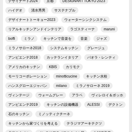
デザイナート2024
京都
DESIGNART TOKYO 2023
ハイデオ
清水秀男
サステナブル
デザイナートトーキョー2023
ウォーターシンクシステム
リアルキッチンアンドインテリア
ラゴスティーナ
maruni
boffi
ミラノ
キッチンで音楽を
音楽
ジャズ
ミラノサローネ2018
システムキッチン
グレージュ
アンビエンテ2018
カッテランイタリア
パオラ・レンティ
アメリカのキッチン
KBIS
カリモク
モーリコーポレーション
minotticucine
キッチン水栓
ハンスグローエジャパン
milano
ミラノサローネ 2019
ヴィンテージ
ウォームグレー
アラペ
ヴィレロイ＆ボッホ
アンビエンテ2019
キッチンの設備機器
ALESSI
デクトン
石のキッチン
ミノッティクチーネ
キッチンから家づくりを考える
テラジマアーキテクツ