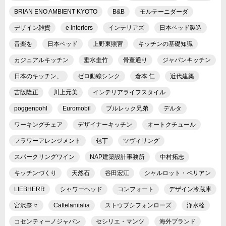
BRIAN ENO AMBIENT KYOTO
B&B
モルテーニダーダ
デザイン雑貨
e interiors
インテリアズ
日本ベッド製造
音楽を
日本ベッド
上野東照宮
キッチンの基礎知識
カジュアルキッチン
垂水圭竹
骨董通り
ジャパンキッチン
日本のキッチン、
ゼロ動線シンク
倉本 仁
近代建築
吉阪隆正
川上元美
インテリアライフスタイル
poggenpohl
Euromobil
ブルレック兄弟
デルタ
ワーキングチェア
デザイナーキッチン
オートクチュール
フラワーアレンジメント
包丁
ツヴィリング
スパークリングワイン
NAP建築設計事務所
中村拓志
キッチンづくり
天然石
谷田宏江
シャルロット・ペリアン
LIEBHERR
シャワーヘッド
コンフォート
デザイン冷蔵庫
宮沢奈々
Cattelanitalia
ストウブシフォンローズ
浄水栓
コセンティーノジャパン
セシリエ・マンツ
海外ブランド