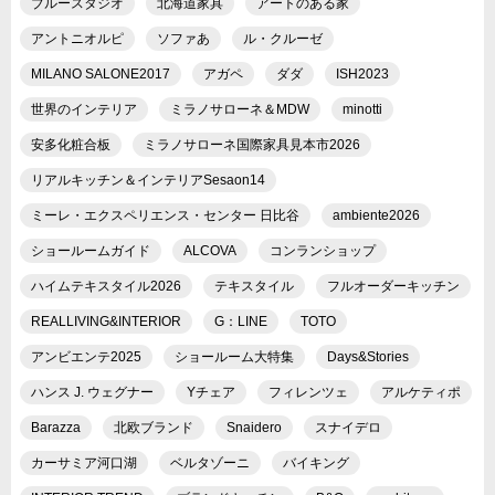
ブルースタジオ
北海道家具
アートのある家
アントニオルピ
ソファあ
ル・クルーゼ
MILANO SALONE2017
アガペ
ダダ
ISH2023
世界のインテリア
ミラノサローネ＆MDW
minotti
安多化粧合板
ミラノサローネ国際家具見本市2026
リアルキッチン＆インテリアSesaon14
ミーレ・エクスペリエンス・センター 日比谷
ambiente2026
ショールームガイド
ALCOVA
コンランショップ
ハイムテキスタイル2026
テキスタイル
フルオーダーキッチン
REALLIVING&INTERIOR
G：LINE
TOTO
アンビエンテ2025
ショールーム大特集
Days&Stories
ハンス J. ウェグナー
Yチェア
フィレンツェ
アルケティポ
Barazza
北欧ブランド
Snaidero
スナイデロ
カーサミア河口湖
ベルタゾーニ
バイキング