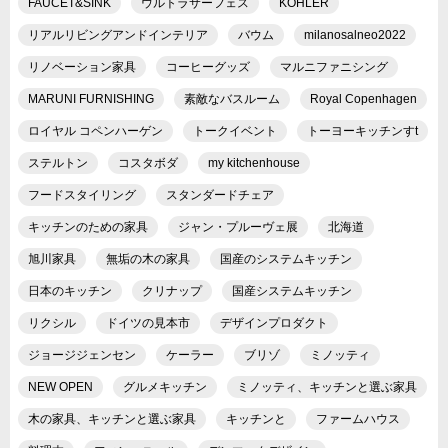
FAUCET&SINK
ウルトラサーフェス
KOHLER
リアルリビングアンドインテリア
バウム
milanosalneo2022
リノベーション家具
コーヒーグッズ
マルニファニシング
MARUNI FURNISHING
素敵なバスルーム
Royal Copenhagen
ロイヤル コペンハーゲン
トークイベント
トーヨーキッチンすt
ステルトン
コスタボダ
my kitchenhouse
フードスタイリング
スタンダードチェア
キッチンのための家具
ジャン・プルーヴェ展
北海道
旭川家具
無垢の木の家具
国産のシステムキッチン
日本のキッチン
クリナップ
国産システムキッチン
リクシル
ドイツの見本市
デザインプロダクト
ジョージジェンセン
ケーラー
ブリゾ
ミノッティ
NEW OPEN
グルメキッチン
ミノッティ、キッチンと選ぶ家具
木の家具、キッチンと選ぶ家具
キッチンと
ファームハウス