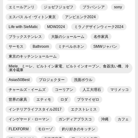
エミールアンリ
ジョゼフジョゼフ
ブラバンシア
sony
エスパス ルイ･ヴィトン東京
アンビエンテ2024
Life with SieMatic
MDW2024
ミラノデザインウィーク2024
ブラックステンレス
大阪のショールーム
名作家具
サーモス
Bathroom
ミナペルホネン
SMWジャパン
東京のキッチンショールーム
Miele、ミーレ、ビルトイン家電、ビルトインオーブン、食器洗い機、冷
凍冷蔵庫
Asias50Best
プロジェクター
洗面ボウル
チャールズ・イームズ
コーリアン
人工大理石
マリメッコ
世界の家具
エティモ
ロダ
プラマイゼロ
インテリアライフスタイル2017
エクストレミス
インゲヤード・ローマン
ガンディアブラスコ
沖縄
カフェ
FLEXFORM
モローゾ
釣り好きのキッチン