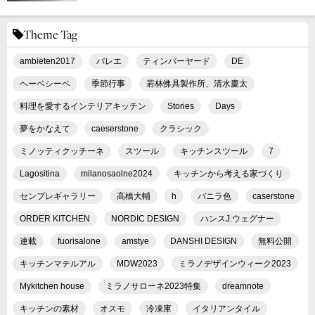
Theme Tag
ambieten2017
バレエ
ティンバーヤード
DE
ヘーベシーベ
季節行事
若林佛具製作所、清水慶太
料理を愛するインテリアキッチン
Stories
Days
夢をかなえて
caeserstone
クラシック
ミノッティクッチーネ
スツール
キッチンスツール
7
Lagositina
milanosaolne2024
キッチンから考える家づくり
センプレギャラリー
高橋大輔
h
バニラ色
caserstone
ORDER KITCHEN
NORDIC DESIGN
ハンスJ.ウェグナー
連載
fuorisalone
amstye
DANSHI DESIGN
無料公開
キッチンマテルアル
MDW2023
ミラノデザインウィーク2023
Mykitchen house
ミラノサローネ2023特集
dreamnote
キッチンの素材
オスモ
冷凍庫
イタリアンタイル