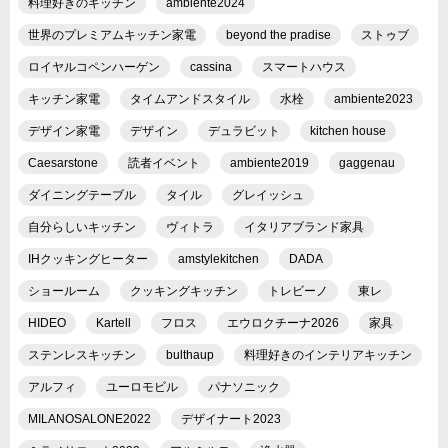
料理好きのキッチン
ambiente2024
世界のプレミアムキッチン家電
beyond the pradise
ストゥブ
ロイヤルコペンハーゲン
cassina
スマートハウス
キッチン家電
タイムアンドスタイル
水栓
ambiente2023
デザイン家電
デザイン
デュラビット
kitchen house
Caesarstone
読者イベント
ambiente2019
gaggenau
ダイニングテーブル
タイル
グレイッシュ
自分らしいキッチン
ヴィトラ
イタリアブランド家具
IHクッキングヒーター
amstylekitchen
DADA
ショールーム
クッキングキッチン
トレビーノ
東レ
HIDEO
Kartell
フロス
エウロクチーナ2026
家具
ステンレスキッチン
bulthaup
料理好きのインテリアキッチン
アルフィ
ユーロモビル
パナソニック
MILANOSALONE2022
デザイナート2023