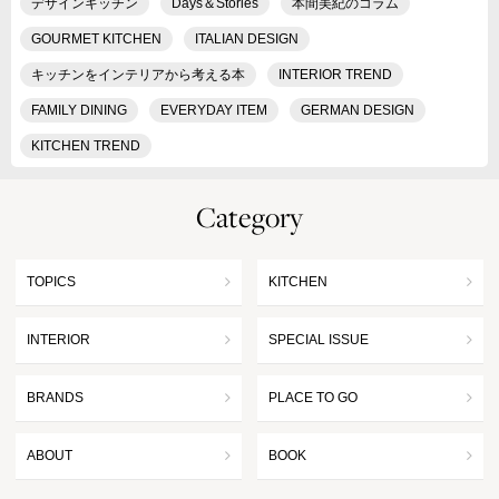
デザインキッチン
Days＆Stories
本間美紀のコラム
GOURMET KITCHEN
ITALIAN DESIGN
キッチンをインテリアから考える本
INTERIOR TREND
FAMILY DINING
EVERYDAY ITEM
GERMAN DESIGN
KITCHEN TREND
Category
TOPICS
KITCHEN
INTERIOR
SPECIAL ISSUE
BRANDS
PLACE TO GO
ABOUT
BOOK