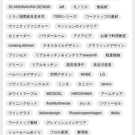
SCANDINAVIAN DESIGN
alfi
モノリス
無垢材
ミラノ国際家具見本市
7000シリーズ
ワークトップの素材
ヴァニティファニチャー
マンションのインテリア
セミオーダー
パウダールーム
アクアピア
お家で料理教室
cooking kitchen
テキスタイルデザイン
グラフィックデザイン
プリンセス
リアルキッチン＆インテリアseason9
観葉植物
グリーン
リアルキッチン
黒田美津子
長谷川喜美
ベルベッタデザイン
空間デザイン
MABE
LG
ツヴィリング ヘンケルス
ミンタ
タニコー
tanico
ホワイトマーブル
MEISDEL
HIROSHIMA
アームチェア
ダイニングセット
frankfurtmesse
ホレカ
ツヴィーゼル
ワイングラス
italiandesign
Royalcoppenhagen
ittalla
ワークトップ素材
グレイッシュインテリア
ショールームめぐり
プロの厨房
整理術