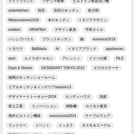
ドイツブランド
ツナシマ商事
ビルトイン食器洗い機
orderkitchen
別荘
別荘のキッチン
皆川明
Milanosalone2026
木のキッチン
イタリアデザイン
molteni
ARIAFINA
デザイン家具
平田タイル
パッシブハウス
ブラックキッチン
鍋
euroluce2019
トヨウラ
B&Bitalia
AI
イタリアブランド
appliances
axor
ルイスポールセン
アレッシィ
ドイツの家
FILE
Days & Stories
DESIGNART TOKYO 2022
エウロクチーナ
福岡のキッチンショールーム
リアルキッチン＆インテリアseason13
デザイナートトーキョー2024
カンディハウス
洗面
富士工業
リノベーション
掃除機
カリモク家具
海外ビルトイン機器
eurocucina2024
テーブルウェア
ランドリー
イベント
イッタラ
オスモ＆エーデル