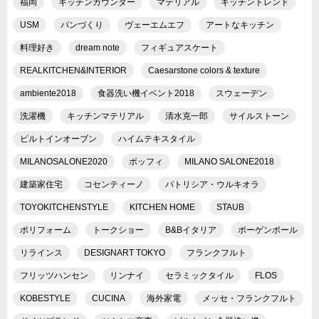
福岡
キッチンカウンター
マテリアル
キッチントレンド
USM
パンづくり
ヴェーエムエフ
アートなキッチン
料理好き
dream note
フィギュアスケート
REALKITCHEN&INTERIOR
Caesarstone colors & texture
ambiente2018
食器洗い機イベント2018
スウェーデン
洗濯機
キッチンマテリアル
清水克一郎
サイルストーン
ビルトインオーブン
ハイムテキスタイル
MILANOSALONE2020
ボッフィ
MILANO SALONE2018
建築家住宅
コセンティーノ
パトリシア・ウルキオラ
TOYOKITCHENSTYLE
KITCHEN HOME
STAUB
ポリフォーム
トークショー
B&Bイタリア
ポーゲンポール
リラインス
DESIGNART TOKYO
フランクフルト
フリッツハンセン
リンナイ
セラミックタイル
FLOS
KOBESTYLE
CUCINA
海外家電
メッセ・フランクフルト