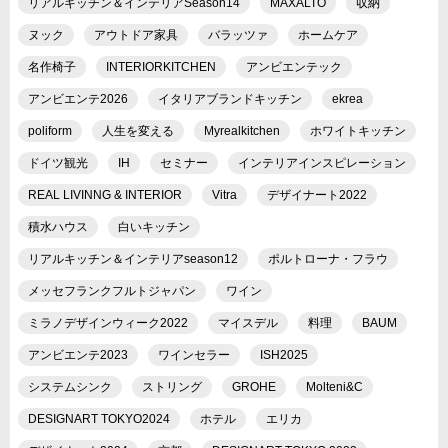
リアルキッチン＆インテリアSeason14
MAXALTO
収納
ヌック
アウトドア家具
バラッツァ
ホームケア
名作椅子
INTERIORKITCHEN
アンビエンテック
アンビエンテ2026
イタリアブランドキッチン
ekrea
poliform
人生を変える
Myrealkitchen
ホワイトキッチン
ドイツ観光
IH
セミナー
インテリアインスピレーション
REAL LIVINNG & INTERIOR
Vitra
デザイナート2022
積水ハウス
白いキッチン
リアルキッチン＆インテリアseason12
ポルトローナ・フラウ
メッセフランクフルトジャパン
ワイン
ミラノデザインウィーク2022
マイスデル
料理
BAUM
アンビエンテ2023
ワインセラー
ISH2025
システムシンク
ストリング
GROHE
Molteni&C
DESIGNART TOKYO2024
ホテル
エリカ