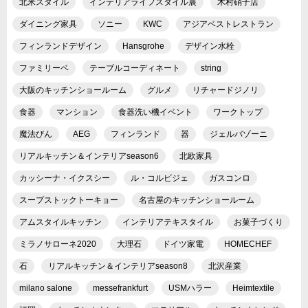
北米スタイル
インテリアライフスタイル展
木村硝子店
ダイニング家具
ソニー
KWC
アジアベストレストラン
フィンランドデザイン
Hansgrohe
デザイン水栓
ファミリーベ
テーブルコーディネート
string
大阪のキッチンショールーム
グルメ
リチャードジノリ
食器
マンション
食器洗い機イベント
ワークトップ
魔法びん
AEG
フィンランド
器
ジェルバゾーニ
リアルキッチン＆インテリアseason6
北欧家具
カッシーナ・イクスシー
ル・コルビジェ
ガスコンロ
スープストックトーキョー
名古屋のキッチンショールーム
アムスタイルキッチン
インテリアテキスタイル
お菓子づくり
ミラノサローネ2020
大理石
ドイツ家電
HOMECHEF
石
リアルキッチン＆インテリアseason8
北沢産業
milano salone
messefrankfurt
USMハラー
Heimtextile