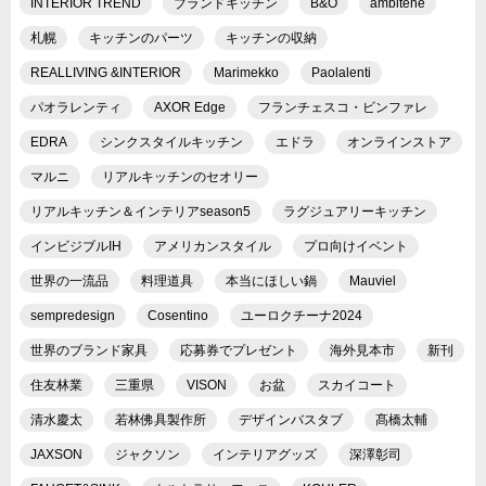
INTERIOR TREND
ブランドキッチン
B&O
ambitene
札幌
キッチンのパーツ
キッチンの収納
REALLIVING &INTERIOR
Marimekko
Paolalenti
パオラレンティ
AXOR Edge
フランチェスコ・ビンファレ
EDRA
シンクスタイルキッチン
エドラ
オンラインストア
マルニ
リアルキッチンのセオリー
リアルキッチン＆インテリアseason5
ラグジュアリーキッチン
インビジブルIH
アメリカンスタイル
プロ向けイベント
世界の一流品
料理道具
本当にほしい鍋
Mauviel
sempredesign
Cosentino
ユーロクチーナ2024
世界のブランド家具
応募券でプレゼント
海外見本市
新刊
住友林業
三重県
VISON
お盆
スカイコート
清水慶太
若林佛具製作所
デザインバスタブ
髙橋太輔
JAXSON
ジャクソン
インテリアグッズ
深澤彰司