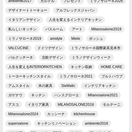
ambiente2017
カルテル
プレゼント
ミラノサローネ2026
デザイナートトーキョー
アルフレックスジャパン
イタリアンデザイン
人生を変えるインテリアキッチン
私らしいキッチン
バスルーム
アート
Milanosalone2019
ミラノサローネ2019
amstyle
Miele
ボッシュ
VALCUCINE
ドイツデザイン
ミラノサローネ国際家具見本市
バルクッチーネ
北欧デザイン
ミラノデザインウィーク
人生を変えるINTERIORKITCHEN
キッチン収納
HOME CARE
トーヨーキッチンスタイル
ミラノサローネ2021
ブルトハウプ
アムスタイル
木の家具
SieMatic
インテリアキッチン
ガゲナウ
キッチン
ハンスグローエ
Milanosalone2021
アスコ
イタリア家具
MILANOSALONE2016
モルテーニ
Milanosalone2024
カッシーナ
kitchenhouse
supersalone
キッチンリノベーション
ambiente2016