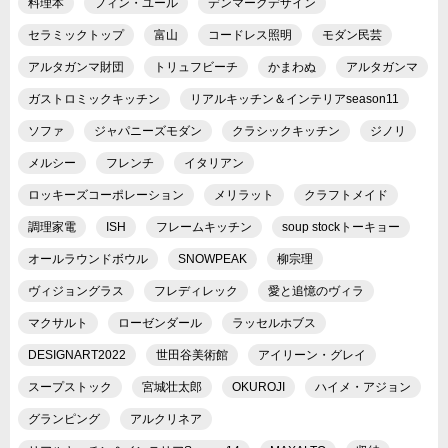
料理本
フィン・ユール
デンマークデザイン
セラミックトップ
富山
コードレス照明
モダン民芸
アルタガンマ財団
トリュフビーチ
かまわぬ
アルタガンマ
ガストロミックキッチン
リアルキッチン＆インテリアseason11
ソファ
ジャパニーズモダン
クラシックキッチン
ジノリ
メルシー
フレンチ
イタリアン
ロッキーズコーポレーション
メリラット
クラフトメイド
調理家電
ISH
フレームキッチン
soup stockトーキョー
オールラウンドボウル
SNOWPEAK
柳宗理
ヴィジョングラス
フレディレック
愛と追憶のヴィラ
マクサルト
ローゼンダール
ラッセルホブス
DESIGNART2022
世田谷美術館
アイリーン・グレイ
スープストック
宮城壮太郎
OKUROJI
ハイメ・アジョン
グランピング
アルクリネア