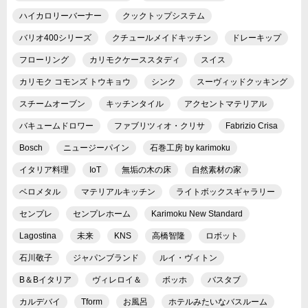
ハイカロリーバーナー
クックトップシステム
バリオ400シリーズ
クチュールメイドキッチン
ドレーキップ
フローリング
カリモクケーススタディ
スイス
カリモク コモンズ トウキョウ
シンク
スーヴィッドクッキング
スチームオーブン
キッチンタイル
アクセントマテリアル
バキュームドロワー
ファブリツィオ・クリサ
Fabrizio Crisa
Bosch
ニュージーパイン
石巻工房 by karimoku
イタリア料理
IoT
無垢の木の床
自然素材の家
ベロメタル
マテリアルキッチン
ライトボックスギャラリー
センプレ
センプレホーム
Karimoku New Standard
Lagostina
未来
KNS
高橋智隆
ロボット
石川敬子
ジャパンブランド
ルイ・ヴィトン
B＆Bイタリア
ヴィレロイ＆
ボッホ
バスタブ
カルデバイ
Tform
お風呂
ホテルみたいなバスルーム