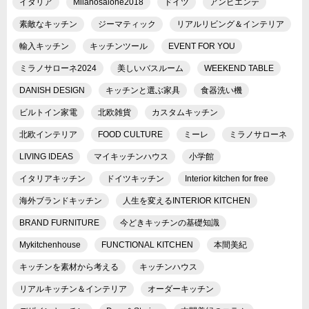
イタリア
Milanosalone2018
ドイツ
アンビエンテ
素敵なキッチン
ジーマティック
リアルリビング＆インテリア
輸入キッチン
キッチンツール
EVENT FOR YOU
ミラノサローネ2024
美しいバスルーム
WEEKEND TABLE
DANISH DESIGN
キッチンと選ぶ家具
食器洗い機
ビルトイン家電
北欧雑貨
カスタムキッチン
北欧インテリア
FOOD CULTURE
ミーレ
ミラノサローネ
LIVING IDEAS
マイキッチンハウス
小学館
イタリアキッチン
ドイツキッチン
Interior kitchen for free
海外ブランドキッチン
人生を変えるINTERIOR KITCHEN
BRAND FURNITURE
今どきキッチンの基礎知識
Mykitchenhouse
FUNCTIONAL KITCHEN
本間美紀
キッチンを素材から考える
キッチンハウス
リアルキッチン＆インテリア
オーダーキッチン