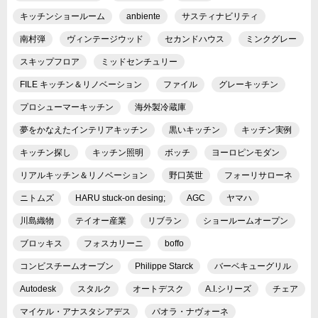
キッチンショールーム
anbiente
サスティナビリティ
南村弾
ヴィンテージウッド
セカンドハウス
ミンクグレー
スキップフロア
ミッドセンチュリー
FILE キッチン＆リノベーション
ファイル
グレーキッチン
プロシューマーキッチン
海外製冷蔵庫
夢をかなえたインテリアキッチン
黒いキッチン
キッチン実例
キッチン探し
キッチン照明
ボッチ
ヨーロピンモダン
リアルキッチン＆リノベーション
野口英世
フォーリサローネ
ニトムズ
HARU stuck-on desing;
AGC
ヤマハ
川島織物
テイオー産業
リブラン
ショールームオープン
ブロッキス
フォスカリーニ
boffo
コンビスチームオーブン
Philippe Starck
バーベキューグリル
Autodesk
スタルク
オートデスク
A.I.シリーズ
チェア
マイケル・アナスタシアデス
パオラ・ナヴォーネ