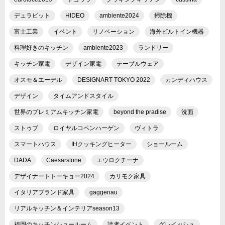
デュラビット
HIDEO
ambiente2024
掃除機
富士工業
イベント
リノベーション
海外ビルトイン機器
料理好きのキッチン
ambiente2023
ランドリー
キッチン家電
デザイン家電
テーブルウェア
オスモ＆エーデル
DESIGNART TOKYO 2022
カンディハウス
デザイン
タイムアンドスタイル
世界のプレミアムキッチン家電
beyond the pradise
洗面
ストゥブ
ロイヤルコペンハーゲン
ヴィトラ
スマートハウス
IHクッキングヒーター
ショールーム
DADA
Caesarstone
エウロクチーナ
デザイナートトーキョー2024
カリモク家具
イタリアブランド家具
gaggenau
リアルキッチン＆インテリアseason13
福岡のキッチンショールーム
読者イベント
グレイッシュ