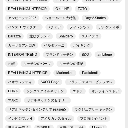
REALLIVING&INTERIOR
G：LINE
TOTO
アンビエンテ2025
ショールーム大特集
Days&Stories
ハンス J. ウェグナー
Yチェア
フィレンツェ
アルケティポ
Barazza
北欧ブランド
Snaidero
スナイデロ
カーサミア河口湖
ベルタゾーニ
バイキング
INTERIOR TREND
ブランドキッチン
B&O
ambitene
札幌
キッチンのパーツ
キッチンの収納
REALLIVING &INTERIOR
Marimekko
Paolalenti
パオラレンティ
AXOR Edge
フランチェスコ・ビンファレ
EDRA
シンクスタイルキッチン
エドラ
オンラインストア
マルニ
リアルキッチンのセオリー
リアルキッチン＆インテリアseason5
ラグジュアリーキッチン
インビジブルIH
アメリカンスタイル
プロ向けイベント
世界の一流品
料理道具
本当にほしい鍋
Mauviel