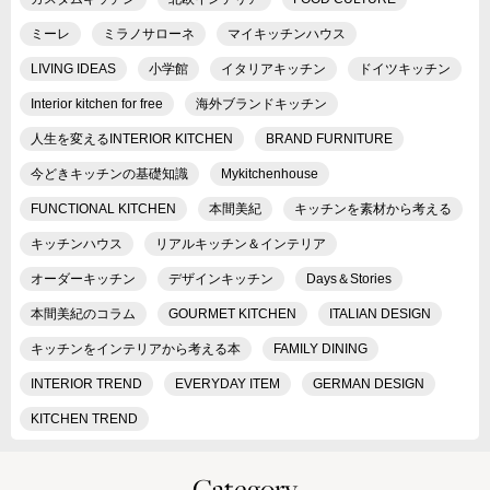
ミーレ
ミラノサローネ
マイキッチンハウス
LIVING IDEAS
小学館
イタリアキッチン
ドイツキッチン
Interior kitchen for free
海外ブランドキッチン
人生を変えるINTERIOR KITCHEN
BRAND FURNITURE
今どきキッチンの基礎知識
Mykitchenhouse
FUNCTIONAL KITCHEN
本間美紀
キッチンを素材から考える
キッチンハウス
リアルキッチン＆インテリア
オーダーキッチン
デザインキッチン
Days＆Stories
本間美紀のコラム
GOURMET KITCHEN
ITALIAN DESIGN
キッチンをインテリアから考える本
FAMILY DINING
INTERIOR TREND
EVERYDAY ITEM
GERMAN DESIGN
KITCHEN TREND
Category