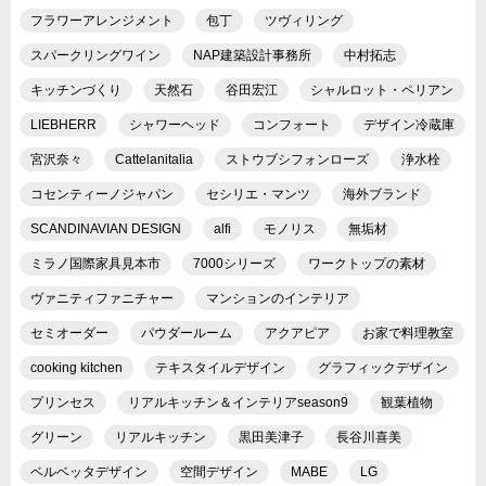
フラワーアレンジメント
包丁
ツヴィリング
スパークリングワイン
NAP建築設計事務所
中村拓志
キッチンづくり
天然石
谷田宏江
シャルロット・ペリアン
LIEBHERR
シャワーヘッド
コンフォート
デザイン冷蔵庫
宮沢奈々
Cattelanitalia
ストウブシフォンローズ
浄水栓
コセンティーノジャパン
セシリエ・マンツ
海外ブランド
SCANDINAVIAN DESIGN
alfi
モノリス
無垢材
ミラノ国際家具見本市
7000シリーズ
ワークトップの素材
ヴァニティファニチャー
マンションのインテリア
セミオーダー
パウダールーム
アクアピア
お家で料理教室
cooking kitchen
テキスタイルデザイン
グラフィックデザイン
プリンセス
リアルキッチン＆インテリアseason9
観葉植物
グリーン
リアルキッチン
黒田美津子
長谷川喜美
ベルベッタデザイン
空間デザイン
MABE
LG