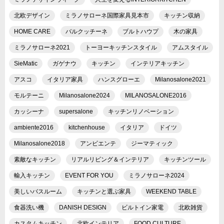
北欧デザイン
ミラノサローネ国際家具見本市
キッチン収納
HOME CARE
バルクッチーネ
ブルトハウプ
木の家具
ミラノサローネ2021
トーヨーキッチンスタイル
アムスタイル
SieMatic
ガゲナウ
キッチン
インテリアキッチン
アスコ
イタリア家具
ハンスグローエ
Milanosalone2021
モルテーニ
Milanosalone2024
MILANOSALONE2016
カッシーナ
supersalone
キッチンリノベーション
ambiente2016
kitchenhouse
イタリア
ドイツ
Milanosalone2018
アンビエンテ
ジーマティック
素敵なキッチン
リアルリビング＆インテリア
キッチンツール
輸入キッチン
EVENT FOR YOU
ミラノサローネ2024
美しいバスルーム
キッチンと選ぶ家具
WEEKEND TABLE
食器洗い機
DANISH DESIGN
ビルトイン家電
北欧雑貨
カスタムキッチン
北欧インテリア
FOOD CULTURE