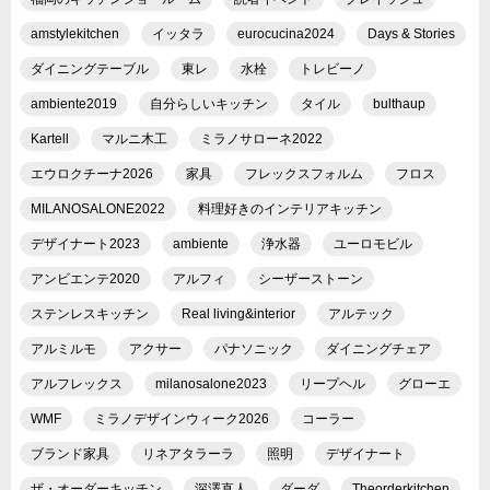
amstylekitchen
イッタラ
eurocucina2024
Days & Stories
ダイニングテーブル
東レ
水栓
トレビーノ
ambiente2019
自分らしいキッチン
タイル
bulthaup
Kartell
マルニ木工
ミラノサローネ2022
エウロクチーナ2026
家具
フレックスフォルム
フロス
MILANOSALONE2022
料理好きのインテリアキッチン
デザイナート2023
ambiente
浄水器
ユーロモビル
アンビエンテ2020
アルフィ
シーザーストーン
ステンレスキッチン
Real living&interior
アルテック
アルミルモ
アクサー
パナソニック
ダイニングチェア
アルフレックス
milanosalone2023
リープヘル
グローエ
WMF
ミラノデザインウィーク2026
コーラー
ブランド家具
リネアタラーラ
照明
デザイナート
ザ・オーダーキッチン
深澤直人
ダーダ
Theorderkitchen