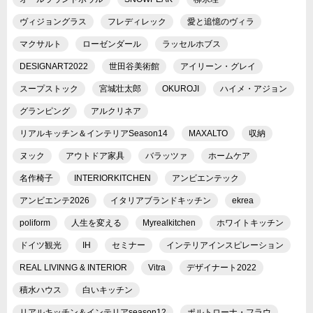
ヴィジョングラス
フレディレック
愛と追憶のヴィラ
マクサルト
ローゼンダール
ラッセルホブス
DESIGNART2022
世田谷美術館
アイリーン・グレイ
スープストック
宮城壮太郎
OKUROJI
ハイメ・アジョン
グランピング
アルクリネア
リアルキッチン＆インテリアSeason14
MAXALTO
収納
ヌック
アウトドア家具
バラッツァ
ホームケア
名作椅子
INTERIORKITCHEN
アンビエンテック
アンビエンテ2026
イタリアブランドキッチン
ekrea
poliform
人生を変える
Myrealkitchen
ホワイトキッチン
ドイツ観光
IH
セミナー
インテリアインスピレーション
REAL LIVINNG & INTERIOR
Vitra
デザイナート2022
積水ハウス
白いキッチン
リアルキッチン＆インテリアseason12
ポルトローナ・フラウ