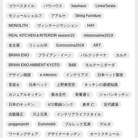
コウベスタイル
バウハウス
bauhaus
LineaTarala
モジュールシェルフ
アアルケ
String Furniture
MONOLITH
ヴィンテージマンション
HAY
REAL KITCHEN＆INTERIOR season10
milanosalne2019
名古屋
リシェルSI
Eurocucina2018
ART
BRIAN ENO
ブライアン・イーノ
バルクッチーナ
カルテ
BRIAN ENO AMBIENT KYOTO
B&B
モルテーニダーダ
デザイン雑貨
e interiors
インテリアズ
日本ベッド製造
音楽を
日本ベッド
上野東照宮
キッチンの基礎知識
カジュアルキッチン
垂水圭竹
骨董通り
ジャパンキッチン
日本のキッチン、
ゼロ動線シンク
倉本 仁
近代建築
吉阪隆正
川上元美
インテリアライフスタイル
poggenpohl
Euromobil
ブルレック兄弟
デルタ
ワーキングチェア
デザイナーキッチン
オートクチュール