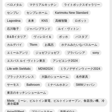
ベロメタル
マテリアルキッチン
ライトボックスギャラリー
センプレ
センプレホーム
Karimoku New Standard
Lagostina
未来
KNS
高橋智隆
ロボット
石川敬子
ジャパンブランド
ルイ・ヴィトン
B＆Bイタリア
ヴィレロイ＆
ボッホ
バスタブ
カルデバイ
Tform
お風呂
ホテルみたいなバスルーム
エミールアンリ
ジョゼフジョゼフ
ブラバンシア
sony
エスパス ルイ･ヴィトン東京
アンビエンテ2024
Life with SieMatic
MDW2024
ミラノデザインウィーク2024
ブラックステンレス
大阪のショールーム
名作家具
サーモス
Bathroom
ミナペルホネン
SMWジャパン
東京のキッチンショールーム
Miele、ミーレ、ビルトイン家電、ビルトインオーブン、食器洗い機、冷
凍冷蔵庫
Asias50Best
プロジェクター
洗面ボウル