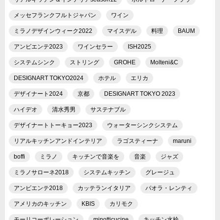
メッセフランクフルトジャパン
ワイン
ミラノデザインウィーク2022
マイスデル
料理
BAUM
アンビエンテ2023
ワインセラー
ISH2025
システムシンク
ストリング
GROHE
Molteni&C
DESIGNART TOKYO2024
ホテル
エリカ
デザイナート2024
京都
DESIGNART TOKYO 2023
ハイデオ
清水秀男
サステナブル
デザイナートトーキョー2023
ウォーターシンクシステム
リアルキッチンアンドインテリア
ラゴスティーナ
maruni
boffi
ミラノ
キッチンで音楽を
音楽
ジャズ
ミラノサローネ2018
システムキッチン
グレージュ
アンビエンテ2018
カッテランイタリア
パオラ・レンティ
アメリカのキッチン
KBIS
カリモク
モーリコーポレーション
minotticucine
キッチン水栓