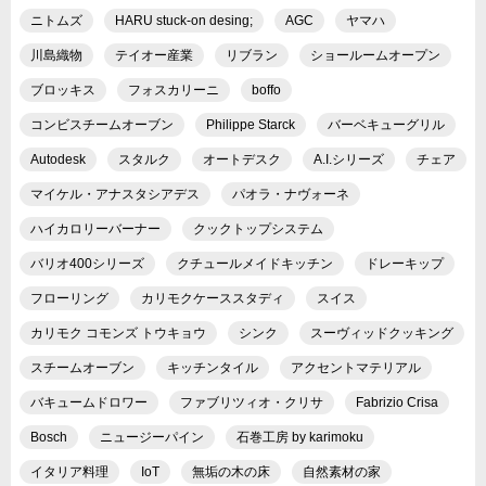
ニトムズ
HARU stuck-on desing;
AGC
ヤマハ
川島織物
テイオー産業
リブラン
ショールームオープン
ブロッキス
フォスカリーニ
boffo
コンビスチームオーブン
Philippe Starck
バーベキューグリル
Autodesk
スタルク
オートデスク
A.I.シリーズ
チェア
マイケル・アナスタシアデス
パオラ・ナヴォーネ
ハイカロリーバーナー
クックトップシステム
バリオ400シリーズ
クチュールメイドキッチン
ドレーキップ
フローリング
カリモクケーススタディ
スイス
カリモク コモンズ トウキョウ
シンク
スーヴィッドクッキング
スチームオーブン
キッチンタイル
アクセントマテリアル
バキュームドロワー
ファブリツィオ・クリサ
Fabrizio Crisa
Bosch
ニュージーパイン
石巻工房 by karimoku
イタリア料理
IoT
無垢の木の床
自然素材の家