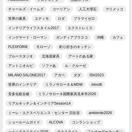
チャールズ・イームズ
コーリアン
人工大理石
マリメッコ
世界の家具
エティモ
ロダ
プラマイゼロ
インテリアライフスタイル2017
エクストレミス
インゲヤード・ローマン
ガンディアブラスコ
沖縄
カフェ
FLEXFORM
モローゾ
釣り好きのキッチン
ブルースタジオ
北海道家具
アートのある家
アントニオルピ
ソファあ
ル・クルーゼ
MILANO SALONE2017
アガペ
ダダ
ISH2023
世界のインテリア
ミラノサローネ＆MDW
minotti
安多化粧合板
ミラノサローネ国際家具見本市2026
リアルキッチン＆インテリアSesaon14
ミーレ・エクスペリエンス・センター 日比谷
ambiente2026
ショールームガイド
ALCOVA
コンランショップ
ハイムテキスタイル2026
テキスタイル
フルオーダーキッチン