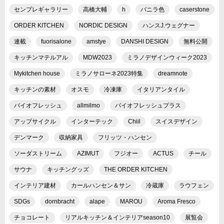
センプレギャラリー
高橋大輔
h
バニラ色
caserstone
ORDER KITCHEN
NORDIC DESIGN
ハンスJ.ウェグナー
連載
fuorisalone
amstye
DANSHI DESIGN
無料公開
キッチンマテルアル
MDW2023
ミラノデザインウィーク2023
Mykitchen house
ミラノサローネ2023特集
dreamnote
キッチンの素材
オスモ
冷凍庫
イタリアンタイル
バイオフレッシュ
allmilmo
バイオフレッシュプラス
アップサイクル
インターテック
Chiil
スイスデザイン
デンマーク
収納家具
フリッツ・ハンセン
ソーダストリーム
AZIMUT
フジオー
ACTUS
チール
サウナ
キッチングッズ
THE ORDER KITCHEN
インテリア建材
カールハンセン＆サン
冷蔵庫
ラウフェン
SDGs
dornbracht
alape
MAROU
Aroma Fresco
チョコレート
リアルキッチン＆インテリアseason10
展覧会