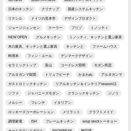
日本のキッチン
クリナップ
国産システムキッチン
リクシル
ドイツの見本市
デザインプロダクト
ジョージジェンセン
ケーラー
ブリゾ
ミノッティ
NEW OPEN
グルメキッチン
ミノッティ、キッチンと選ぶ家具
木の家具、キッチンと選ぶ家具
キッチンと
ファームハウス
料理本
フィン・ユール
デンマークデザイン
セラミックトップ
富山
コードレス照明
モダン民芸
アルタガンマ財団
トリュフビーチ
かまわぬ
アルタガンマ
ガストロミックキッチン
リアルキッチン＆インテリアseason11
ソファ
ジャパニーズモダン
クラシックキッチン
ジノリ
メルシー
フレンチ
イタリアン
ロッキーズコーポレーション
メリラット
クラフトメイド
調理家電
ISH
フレームキッチン
soup stockトーキョー
オールラウンドボウル
SNOWPEAK
柳宗理