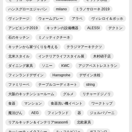
ハンスグローエジャパン
milano
ミラノサローネ 2019
ヴィンテージ
ウォームグレー
アラペ
ヴィレロイ＆ボッホ
アンビエンテ2019
キッチンの設備機器
ALESSI
デクトン
石のキッチン
ミノッティクチーネ
キッチンから家づくりを考える
テラジマアーキテクツ
北米スタイル
インテリアライフスタイル展
木村硝子店
ダイニング家具
ソニー
KWC
アジアベストレストラン
フィンランドデザイン
Hansgrohe
デザイン水栓
ファミリーベ
テーブルコーディネート
string
大阪のキッチンショールーム
グルメ
リチャードジノリ
食器
マンション
食器洗い機イベント
ワークトップ
魔法びん
AEG
フィンランド
器
ジェルバゾーニ
リアルキッチン＆インテリアseason6
北欧家具
カッシーナ・イクスシー
ル・コルビジェ
ガスコンロ