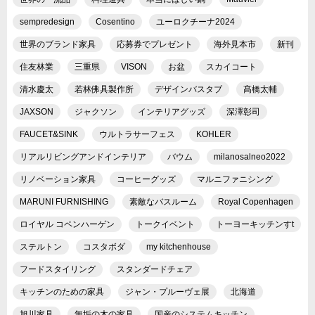
sempredesign
Cosentino
ユーロクチーナ2024
世界のブランド家具
応募券でプレゼント
海外見本市
新刊
住友林業
三重県
VISON
お盆
スカイコート
清水慶太
若林佛具製作所
デザインバスタブ
髙橋太輔
JAXSON
ジャクソン
インテリアグッズ
深澤彰司
FAUCET&SINK
ウルトラサーフェス
KOHLER
リアルリビングアンドインテリア
バウム
milanosalneo2022
リノベーション家具
コーヒーグッズ
マルニファニシング
MARUNI FURNISHING
素敵なバスルーム
Royal Copenhagen
ロイヤル コペンハーゲン
トークイベント
トーヨーキッチンすt
ステルトン
コスタボダ
my kitchenhouse
フードスタイリング
スタンダードチェア
キッチンのための家具
ジャン・プルーヴェ展
北海道
旭川家具
無垢の木の家具
国産のシステムキッチン