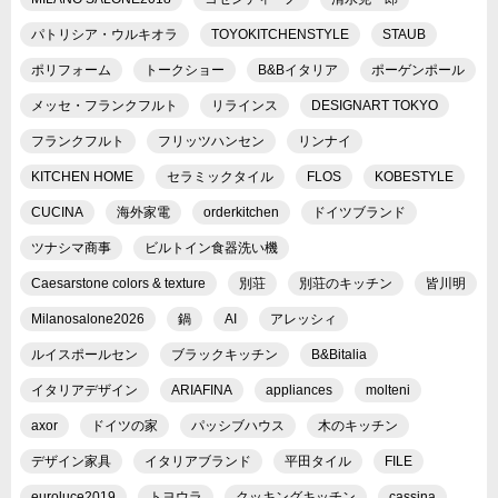
パトリシア・ウルキオラ
TOYOKITCHENSTYLE
STAUB
ポリフォーム
トークショー
B&Bイタリア
ポーゲンポール
メッセ・フランクフルト
リラインス
DESIGNART TOKYO
フランクフルト
フリッツハンセン
リンナイ
KITCHEN HOME
セラミックタイル
FLOS
KOBESTYLE
CUCINA
海外家電
orderkitchen
ドイツブランド
ツナシマ商事
ビルトイン食器洗い機
Caesarstone colors & texture
別荘
別荘のキッチン
皆川明
Milanosalone2026
鍋
AI
アレッシィ
ルイスポールセン
ブラックキッチン
B&Bitalia
イタリアデザイン
ARIAFINA
appliances
molteni
axor
ドイツの家
パッシブハウス
木のキッチン
デザイン家具
イタリアブランド
平田タイル
FILE
euroluce2019
トヨウラ
クッキングキッチン
cassina