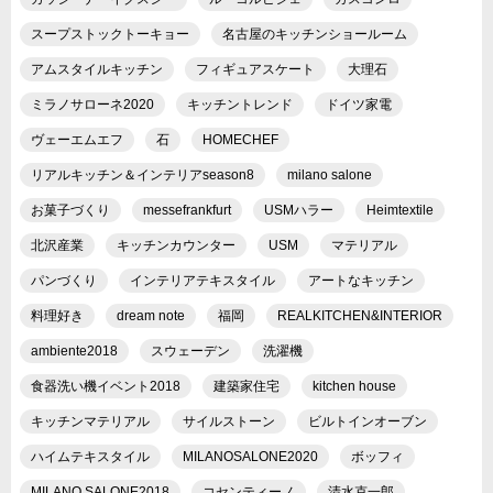
スープストックトーキョー
名古屋のキッチンショールーム
アムスタイルキッチン
フィギュアスケート
大理石
ミラノサローネ2020
キッチントレンド
ドイツ家電
ヴェーエムエフ
石
HOMECHEF
リアルキッチン＆インテリアseason8
milano salone
お菓子づくり
messefrankfurt
USMハラー
Heimtextile
北沢産業
キッチンカウンター
USM
マテリアル
パンづくり
インテリアテキスタイル
アートなキッチン
料理好き
dream note
福岡
REALKITCHEN&INTERIOR
ambiente2018
スウェーデン
洗濯機
食器洗い機イベント2018
建築家住宅
kitchen house
キッチンマテリアル
サイルストーン
ビルトインオーブン
ハイムテキスタイル
MILANOSALONE2020
ボッフィ
MILANO SALONE2018
コセンティーノ
清水克一郎