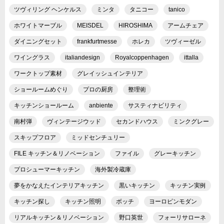
ツヴィリング ヘンケルス
ミンタ
タニコー
tanico
ホワイトマーブル
MEISDEL
HIROSHIMA
アームチェア
ダイニングセット
frankfurtmesse
ホレカ
ツヴィーゼル
ワイングラス
italiandesign
Royalcoppenhagen
ittalla
ワークトップ素材
グレイッシュインテリア
ショールームめぐり
プロの厨房
整理術
キッチンショールーム
anbiente
サスティナビリティ
南村弾
ヴィンテージウッド
セカンドハウス
ミンクグレー
スキップフロア
ミッドセンチュリー
FILE キッチン＆リノベーション
ファイル
グレーキッチン
プロシューマーキッチン
海外製冷蔵庫
夢をかなえたインテリアキッチン
黒いキッチン
キッチン実例
キッチン探し
キッチン照明
ボッチ
ヨーロピンモダン
リアルキッチン＆リノベーション
野口英世
フォーリサローネ