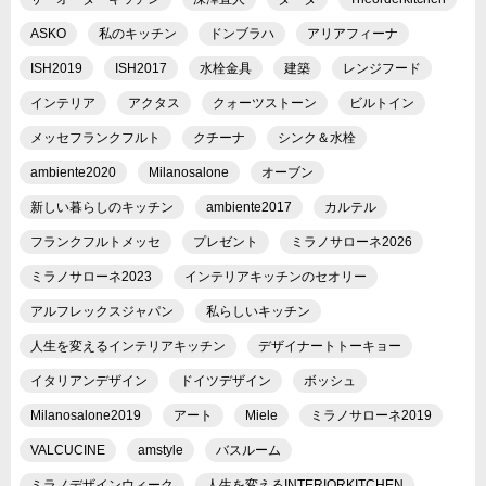
ASKO
私のキッチン
ドンブラハ
アリアフィーナ
ISH2019
ISH2017
水栓金具
建築
レンジフード
インテリア
アクタス
クォーツストーン
ビルトイン
メッセフランクフルト
クチーナ
シンク＆水栓
ambiente2020
Milanosalone
オーブン
新しい暮らしのキッチン
ambiente2017
カルテル
フランクフルトメッセ
プレゼント
ミラノサローネ2026
ミラノサローネ2023
インテリアキッチンのセオリー
アルフレックスジャパン
私らしいキッチン
人生を変えるインテリアキッチン
デザイナートトーキョー
イタリアンデザイン
ドイツデザイン
ボッシュ
Milanosalone2019
アート
Miele
ミラノサローネ2019
VALCUCINE
amstyle
バスルーム
ミラノデザインウィーク
人生を変えるINTERIORKITCHEN