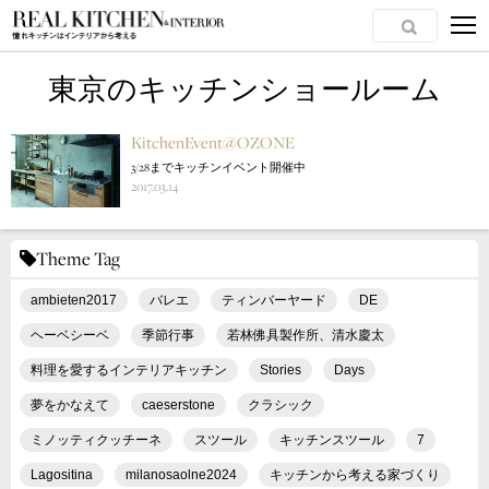
東京のキッチンショールーム
KitchenEvent@OZONE
3/28までキッチンイベント開催中
2017.03.14
Theme Tag
ambieten2017
バレエ
ティンバーヤード
DE
ヘーベシーベ
季節行事
若林佛具製作所、清水慶太
料理を愛するインテリアキッチン
Stories
Days
夢をかなえて
caeserstone
クラシック
ミノッティクッチーネ
スツール
キッチンスツール
7
Lagositina
milanosaolne2024
キッチンから考える家づくり