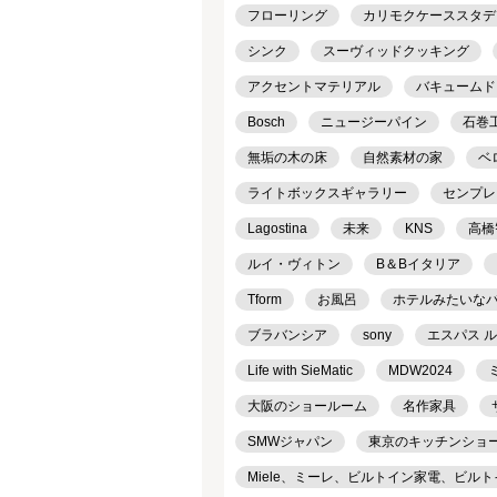
フローリング
カリモクケーススタデ
シンク
スーヴィッドクッキング
アクセントマテリアル
バキュームド
Bosch
ニュージーパイン
石巻工房
無垢の木の床
自然素材の家
ベ
ライトボックスギャラリー
センプレ
Lagostina
未来
KNS
高橋
ルイ・ヴィトン
B＆Bイタリア
Tform
お風呂
ホテルみたいな
ブラバンシア
sony
エスパス 
Life with SieMatic
MDW2024
大阪のショールーム
名作家具
SMWジャパン
東京のキッチンショ
Miele、ミーレ、ビルトイン家電、ビル