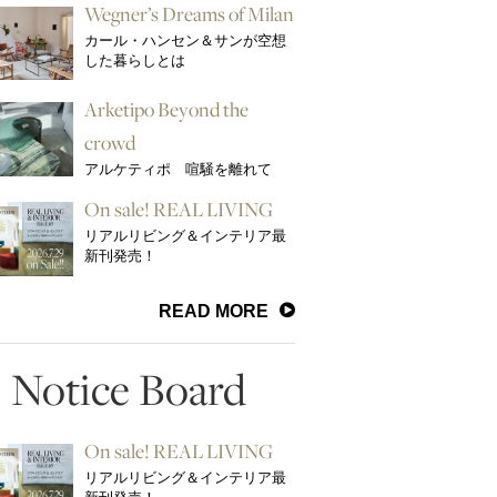
Wegner’s Dreams of Milan
カール・ハンセン＆サンが空想
した暮らしとは
Arketipo Beyond the
crowd
アルケティポ 喧騒を離れて
On sale! REAL LIVING
リアルリビング＆インテリア最
新刊発売！
READ MORE
Notice Board
On sale! REAL LIVING
リアルリビング＆インテリア最