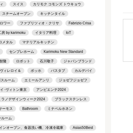
ィ
スイス
カリモク コモンズ トウキョウ
スチームオーブン
キッチンタイル
ロワー
ファブリツィオ・クリサ
Fabrizio Crisa
 by karimoku
イタリア料理
IoT
ロメタル
マテリアルキッチン
センプレホーム
Karimoku New Standard
智隆
ロボット
石川敬子
ジャパンブランド
ヴィレロイ＆
ボッホ
バスタブ
カルデバイ
バスルーム
エミールアンリ
ジョゼフジョゼフ
ルイ･ヴィトン東京
アンビエンテ2024
ミラノデザインウィーク2024
ブラックステンレス
サーモス
Bathroom
ミナペルホネン
ールーム
トインオーブン、食器洗い機、冷凍冷蔵庫
Asias50Best