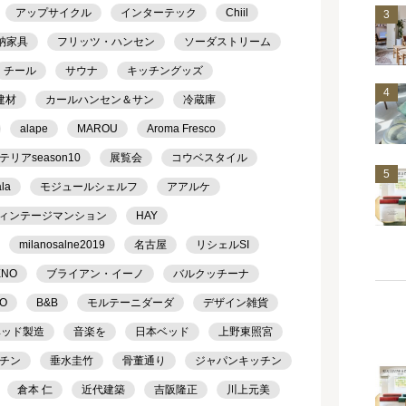
アップサイクル
インターテック
Chiil
3
納家具
フリッツ・ハンセン
ソーダストリーム
チール
サウナ
キッチングッズ
4
建材
カールハンセン＆サン
冷蔵庫
alape
MAROU
Aroma Fresco
アseason10
展覧会
コウベスタイル
5
ala
モジュールシェルフ
アアルケ
ィンテージマンション
HAY
milanosalne2019
名古屋
リシェルSI
ENO
ブライアン・イーノ
バルクッチーナ
TO
B&B
モルテーニダーダ
デザイン雑貨
ベッド製造
音楽を
日本ベッド
上野東照宮
チン
垂水圭竹
骨董通り
ジャパンキッチン
倉本 仁
近代建築
吉阪隆正
川上元美