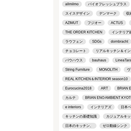
allmilmo
バイオフレッシュプラス
スイスデザイン
デンマーク
収
AZIMUT
フジオー
ACTUS
THE ORDER KITCHEN
インテリア
ラウフェン
SDGs
dornbracht
チョコレート
リアルキッチン＆インテリ
バウハウス
bauhaus
LineaTar
String Furniture
MONOLITH
ヴ
REAL KITCHEN＆INTERIOR season10
Eurocucina2018
ART
BRIAN 
カルテ
BRIAN ENO AMBIENT KYO
e interiors
インテリアズ
日本
キッチンの基礎知識
カジュアルキッ
日本のキッチン、
ゼロ動線シンク