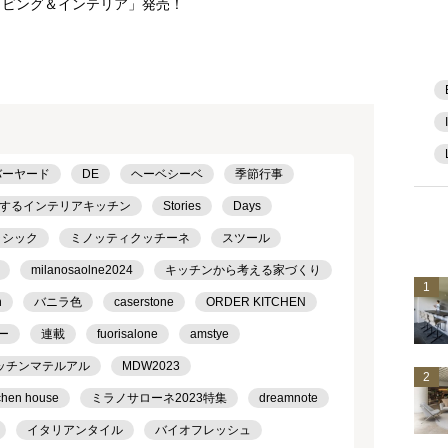
リビング＆インテリア」発売！
バーヤード
DE
ヘーベシーベ
季節行事
するインテリアキッチン
Stories
Days
ラシック
ミノッティクッチーネ
スツール
milanosaolne2024
キッチンから考える家づくり
1
h
バニラ色
caserstone
ORDER KITCHEN
ー
連載
fuorisalone
amstye
ッチンマテルアル
MDW2023
2
chen house
ミラノサローネ2023特集
dreamnote
イタリアンタイル
バイオフレッシュ