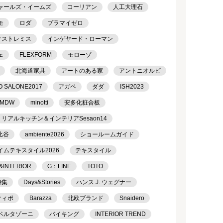
ャールズ・イームズ
コーリアン
人工大理石
モ
ロダ
プラマイゼロ
クストレミス
インゲヤード・ローマン
ェ
FLEXFORM
モローゾ
北海道家具
アートのある家
アントニオルピ
O SALONE2017
アガペ
ダダ
ISH2023
MDW
minotti
安多化粧合板
リアルキッチン＆インテリアSesaon14
比谷
ambiente2026
ショールームガイド
イムテキスタイル2026
テキスタイル
&INTERIOR
G：LINE
TOTO
特集
Days&Stories
ハンス J. ウェグナー
ティポ
Barazza
北欧ブランド
Snaidero
ベルタゾーニ
バイキング
INTERIOR TREND