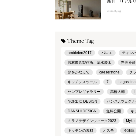
新刊「リアル
2022.09.25
Theme Tag
ambieten2017
バレエ
ティン
若林佛具製作所、清水慶太
料理を愛
夢をかなえて
caeserstone
ク
キッチンスツール
7
Lagositina
センプレギャラリー
高橋大輔
NORDIC DESIGN
ハンスJ.ウェグナ
DANSHI DESIGN
無料公開
キ
ミラノデザインウィーク2023
Mykit
キッチンの素材
オスモ
冷凍庫