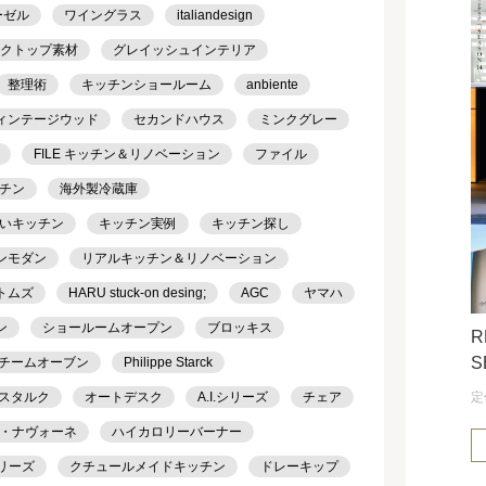
ーゼル
ワイングラス
italiandesign
クトップ素材
グレイッシュインテリア
整理術
キッチンショールーム
anbiente
ィンテージウッド
セカンドハウス
ミンクグレー
FILE キッチン＆リノベーション
ファイル
チン
海外製冷蔵庫
いキッチン
キッチン実例
キッチン探し
ンモダン
リアルキッチン＆リノベーション
トムズ
HARU stuck-on desing;
AGC
ヤマハ
ン
ショールームオープン
ブロッキス
R
S
チームオーブン
Philippe Starck
定
スタルク
オートデスク
A.I.シリーズ
チェア
・ナヴォーネ
ハイカロリーバーナー
シリーズ
クチュールメイドキッチン
ドレーキップ