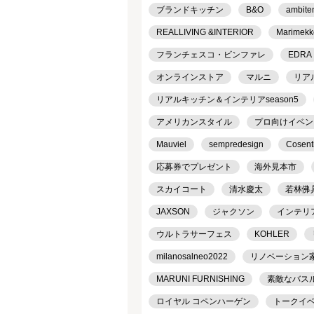
ブランドキッチン
B&O
ambite
REALLIVING &INTERIOR
Marimekk
フランチェスコ・ビンファレ
EDRA
オンラインストア
マルニ
リア
リアルキッチン＆インテリアseason5
アメリカンスタイル
プロ向けイベン
Mauviel
sempredesign
Cosent
応募券でプレゼント
海外見本市
スカイコート
清水慶太
若林佛
JAXSON
ジャクソン
インテリ
ウルトラサーフェス
KOHLER
milanosalneo2022
リノベーション
MARUNI FURNISHING
素敵なバス
ロイヤル コペンハーゲン
トークイ