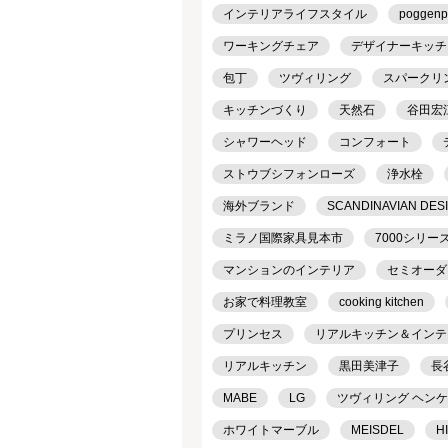
インテリアライフスタイル
poggenp
ワーキングチェア
デザイナーキッチ
包丁
ツヴィリング
スパークリ
キッチンづくり
天然石
谷田宏
シャワーヘッド
コンフォート
ストウブシフォンローズ
浄水栓
海外ブランド
SCANDINAVIAN DES
ミラノ国際家具見本市
7000シリー
マンションのインテリア
セミオーダ
お家で料理教室
cooking kitchen
プリンセス
リアルキッチン＆インテリア
リアルキッチン
黒田美津子
長
MABE
LG
ツヴィリング ヘン
ホワイトマーブル
MEISDEL
H