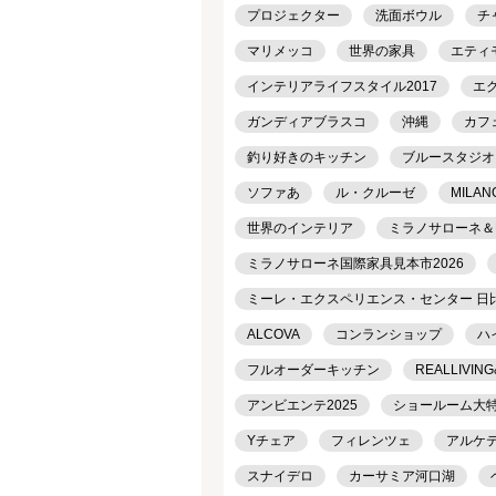
プロジェクター
洗面ボウル
チ
マリメッコ
世界の家具
エティ
インテリアライフスタイル2017
エ
ガンディアブラスコ
沖縄
カフ
釣り好きのキッチン
ブルースタジオ
ソファあ
ル・クルーゼ
MILAN
世界のインテリア
ミラノサローネ＆
ミラノサローネ国際家具見本市2026
ミーレ・エクスペリエンス・センター 日
ALCOVA
コンランショップ
ハ
フルオーダーキッチン
REALLIVING
アンビエンテ2025
ショールーム大
Yチェア
フィレンツェ
アルケ
スナイデロ
カーサミア河口湖