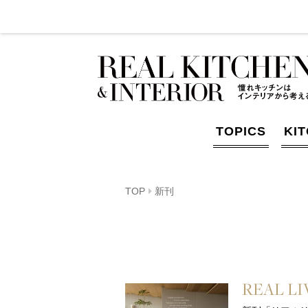
TOPICS
KI
TOP
新刊
REAL LI