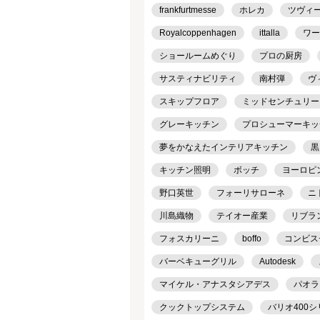
frankfurtmesse
ホレカ
ツヴィ
Royalcoppenhagen
ittalla
ワー
ショールームめぐり
プロの厨房
サスティナビリティ
南村弾
ヴ
スキップフロア
ミッドセンチュリー
グレーキッチン
プロシューマーキッ
夢をかなえたインテリアキッチン
黒
キッチン照明
ボッチ
ヨーロピ
野口英世
フォーリサローネ
ニ
川島織物
テイオー産業
リブラ
フォスカリーニ
boffo
コンビス
バーベキューグリル
Autodesk
マイケル・アナスタシアデス
パオラ
クックトップシステム
バリオ400