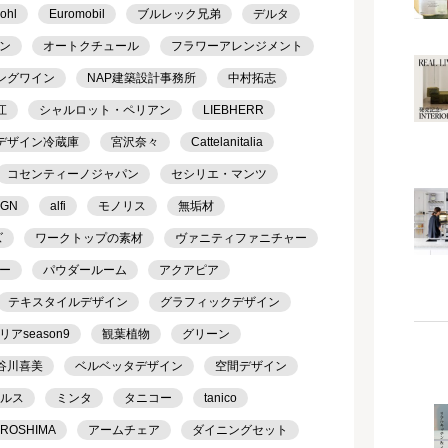
ohl
Euromobil
ブルレック兄弟
デルタ
ン
オートクチュール
フラワーアレンジメント
ングワイン
NAP建築設計事務所
中村拓志
江
シャルロット・ペリアン
LIEBHERR
デザイン冷蔵庫
宮沢奈々
Cattelanitalia
コセンティーノジャパン
セシリエ・マンツ
IGN
alfi
モノリス
無垢材
ズ
ワークトップの素材
ヴァニティファニチャー
ー
パウダールーム
アクアピア
テキスタイルデザイン
グラフィックデザイン
season9
観葉植物
グリーン
谷川喜美
ベルベッタデザイン
空間デザイン
ケルス
ミンタ
タニコー
tanico
IROSHIMA
アームチェア
ダイニングセット