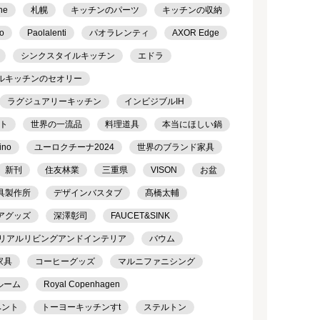
ne
札幌
キッチンのパーツ
キッチンの収納
o
Paolalenti
パオラレンティ
AXOR Edge
シンクスタイルキッチン
エドラ
ルキッチンのセオリー
ラグジュアリーキッチン
インビジブルIH
ト
世界の一流品
料理道具
本当にほしい鍋
ino
ユーロクチーナ2024
世界のブランド家具
新刊
住友林業
三重県
VISON
お盆
具製作所
デザインバスタブ
髙橋太輔
アグッズ
深澤彰司
FAUCET&SINK
リアルリビングアンドインテリア
バウム
家具
コーヒーグッズ
マルニファニシング
ルーム
Royal Copenhagen
ベント
トーヨーキッチンすt
ステルトン