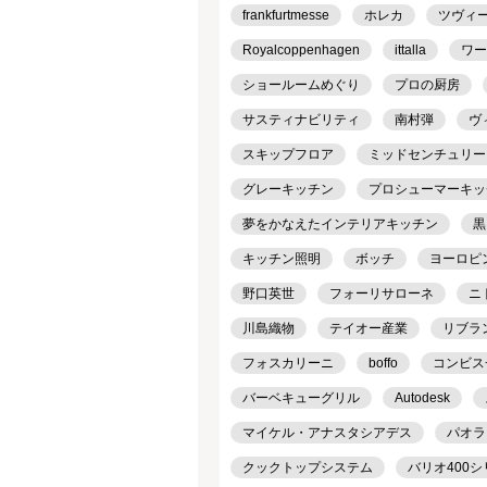
frankfurtmesse
ホレカ
ツヴィ
Royalcoppenhagen
ittalla
ワー
ショールームめぐり
プロの厨房
サスティナビリティ
南村弾
ヴ
スキップフロア
ミッドセンチュリー
グレーキッチン
プロシューマーキッ
夢をかなえたインテリアキッチン
黒
キッチン照明
ボッチ
ヨーロピ
野口英世
フォーリサローネ
ニ
川島織物
テイオー産業
リブラ
フォスカリーニ
boffo
コンビス
バーベキューグリル
Autodesk
マイケル・アナスタシアデス
パオラ
クックトップシステム
バリオ400