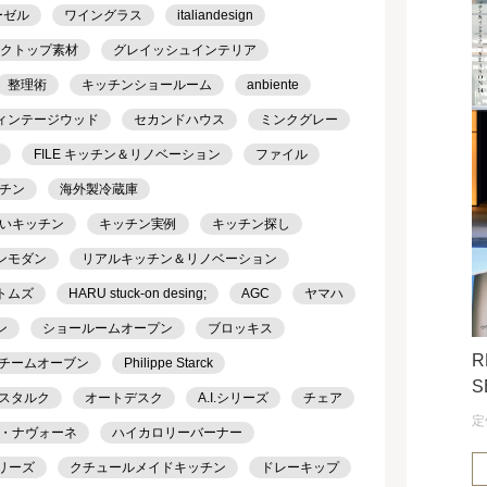
ーゼル
ワイングラス
italiandesign
クトップ素材
グレイッシュインテリア
整理術
キッチンショールーム
anbiente
ィンテージウッド
セカンドハウス
ミンクグレー
FILE キッチン＆リノベーション
ファイル
チン
海外製冷蔵庫
いキッチン
キッチン実例
キッチン探し
ンモダン
リアルキッチン＆リノベーション
トムズ
HARU stuck-on desing;
AGC
ヤマハ
ン
ショールームオープン
ブロッキス
R
チームオーブン
Philippe Starck
S
スタルク
オートデスク
A.I.シリーズ
チェア
定
・ナヴォーネ
ハイカロリーバーナー
シリーズ
クチュールメイドキッチン
ドレーキップ