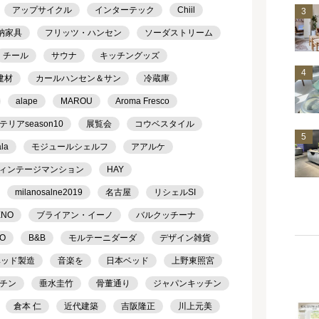
アップサイクル
インターテック
Chiil
3
納家具
フリッツ・ハンセン
ソーダストリーム
チール
サウナ
キッチングッズ
4
建材
カールハンセン＆サン
冷蔵庫
alape
MAROU
Aroma Fresco
アseason10
展覧会
コウベスタイル
5
ala
モジュールシェルフ
アアルケ
ィンテージマンション
HAY
milanosalne2019
名古屋
リシェルSI
ENO
ブライアン・イーノ
バルクッチーナ
TO
B&B
モルテーニダーダ
デザイン雑貨
ベッド製造
音楽を
日本ベッド
上野東照宮
チン
垂水圭竹
骨董通り
ジャパンキッチン
倉本 仁
近代建築
吉阪隆正
川上元美