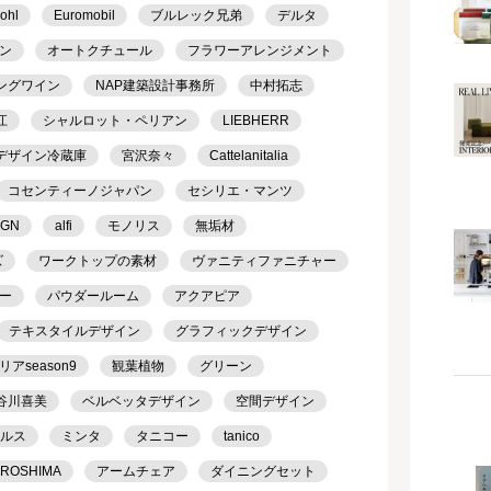
ohl
Euromobil
ブルレック兄弟
デルタ
ン
オートクチュール
フラワーアレンジメント
ングワイン
NAP建築設計事務所
中村拓志
江
シャルロット・ペリアン
LIEBHERR
デザイン冷蔵庫
宮沢奈々
Cattelanitalia
コセンティーノジャパン
セシリエ・マンツ
IGN
alfi
モノリス
無垢材
ズ
ワークトップの素材
ヴァニティファニチャー
ー
パウダールーム
アクアピア
テキスタイルデザイン
グラフィックデザイン
season9
観葉植物
グリーン
谷川喜美
ベルベッタデザイン
空間デザイン
ケルス
ミンタ
タニコー
tanico
IROSHIMA
アームチェア
ダイニングセット