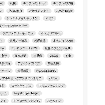
ne
札幌
キッチンのパーツ
キッチンの収納
o
Paolalenti
パオラレンティ
AXOR Edge
シンクスタイルキッチン
エドラ
ルキッチンのセオリー
ラグジュアリーキッチン
インビジブルIH
ト
世界の一流品
料理道具
本当にほしい鍋
ino
ユーロクチーナ2024
世界のブランド家具
新刊
住友林業
三重県
VISON
お盆
具製作所
デザインバスタブ
髙橋太輔
アグッズ
深澤彰司
FAUCET&SINK
リアルリビングアンドインテリア
バウム
家具
コーヒーグッズ
マルニファニシング
ルーム
Royal Copenhagen
ベント
トーヨーキッチンすt
ステルトン