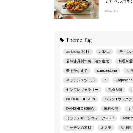
ミナ ペルホネ
2024.03.13
Theme Tag
ambieten2017
バレエ
ティン
若林佛具製作所、清水慶太
料理を愛
夢をかなえて
caeserstone
ク
キッチンスツール
7
Lagositina
センプレギャラリー
高橋大輔
NORDIC DESIGN
ハンスJ.ウェグナ
DANSHI DESIGN
無料公開
キ
ミラノデザインウィーク2023
Mykit
キッチンの素材
オスモ
冷凍庫