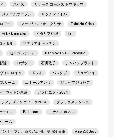
ィ
スイス
カリモク コモンズ トウキョウ
スチームオーブン
キッチンタイル
ロワー
ファブリツィオ・クリサ
Fabrizio Crisa
 by karimoku
イタリア料理
IoT
ロメタル
マテリアルキッチン
センプレホーム
Karimoku New Standard
智隆
ロボット
石川敬子
ジャパンブランド
ヴィレロイ＆
ボッホ
バスタブ
カルデバイ
バスルーム
エミールアンリ
ジョゼフジョゼフ
ルイ･ヴィトン東京
アンビエンテ2024
ミラノデザインウィーク2024
ブラックステンレス
サーモス
Bathroom
ミナペルホネン
ールーム
トインオーブン、食器洗い機、冷凍冷蔵庫
Asias50Best