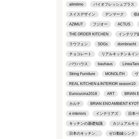
allmilmo
バイオフレッシュプラス
スイスデザイン
デンマーク
収
AZIMUT
フジオー
ACTUS
THE ORDER KITCHEN
インテリア
ラウフェン
SDGs
dornbracht
チョコレート
リアルキッチン＆インテリ
バウハウス
bauhaus
LineaTar
String Furniture
MONOLITH
ヴ
REAL KITCHEN＆INTERIOR season10
Eurocucina2018
ART
BRIAN 
カルテ
BRIAN ENO AMBIENT KYO
e interiors
インテリアズ
日本
キッチンの基礎知識
カジュアルキッ
日本のキッチン、
ゼロ動線シンク