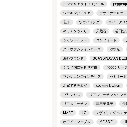
インテリアライフスタイル
poggenp
ワーキングチェア
デザイナーキッチ
包丁
ツヴィリング
スパークリ
キッチンづくり
天然石
谷田宏
シャワーヘッド
コンフォート
ストウブシフォンローズ
浄水栓
海外ブランド
SCANDINAVIAN DES
ミラノ国際家具見本市
7000シリー
マンションのインテリア
セミオーダ
お家で料理教室
cooking kitchen
プリンセス
リアルキッチン＆インテリア
リアルキッチン
黒田美津子
長
MABE
LG
ツヴィリング ヘン
ホワイトマーブル
MEISDEL
H