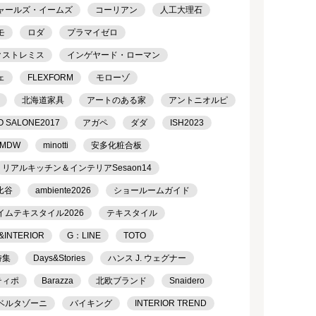
ャールズ・イームズ
コーリアン
人工大理石
モ
ロダ
プラマイゼロ
クストレミス
インゲヤード・ローマン
ェ
FLEXFORM
モローゾ
北海道家具
アートのある家
アントニオルピ
O SALONE2017
アガペ
ダダ
ISH2023
MDW
minotti
安多化粧合板
リアルキッチン＆インテリアSesaon14
比谷
ambiente2026
ショールームガイド
イムテキスタイル2026
テキスタイル
&INTERIOR
G：LINE
TOTO
特集
Days&Stories
ハンス J. ウェグナー
ティポ
Barazza
北欧ブランド
Snaidero
ベルタゾーニ
バイキング
INTERIOR TREND