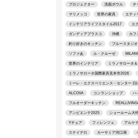
プロジェクター
洗面ボウル
チ
マリメッコ
世界の家具
エティ
インテリアライフスタイル2017
エ
ガンディアブラスコ
沖縄
カフ
釣り好きのキッチン
ブルースタジオ
ソファあ
ル・クルーゼ
MILAN
世界のインテリア
ミラノサローネ＆
ミラノサローネ国際家具見本市2026
ミーレ・エクスペリエンス・センター 日
ALCOVA
コンランショップ
ハ
フルオーダーキッチン
REALLIVING
アンビエンテ2025
ショールーム大
Yチェア
フィレンツェ
アルケ
スナイデロ
カーサミア河口湖