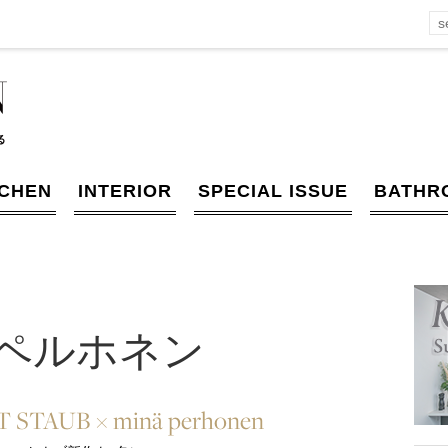
TCHEN
INTERIOR
SPECIAL ISSUE
BATHR
ペルホネン
 STAUB × minä perhonen