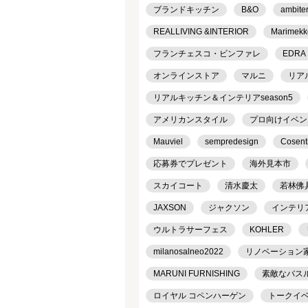
ブランドキッチン
B&O
ambite
REALLIVING &INTERIOR
Marimekk
フランチェスコ・ビンファレ
EDRA
オンラインストア
マルニ
リア
リアルキッチン＆インテリアseason5
アメリカンスタイル
プロ向けイベン
Mauviel
sempredesign
Cosent
応募券でプレゼント
海外見本市
スカイコート
清水慶太
若林佛
JAXSON
ジャクソン
インテリ
ウルトラサーフェス
KOHLER
milanosalneo2022
リノベーション
MARUNI FURNISHING
素敵なバス
ロイヤル コペンハーゲン
トークイ