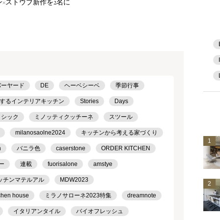
ン×ストウブ新作を2名に
バーヤード
DE
ヘーベシーベ
季節行事
するインテリアキッチン
Stories
Days
ラシック
ミノッティクッチーネ
スツール
milanosaolne2024
キッチンから考える家づくり
1
h
バニラ色
caserstone
ORDER KITCHEN
ー
連載
fuorisalone
amstye
ッチンマテルアル
MDW2023
2
chen house
ミラノサローネ2023特集
dreamnote
イタリアンタイル
バイオフレッシュ