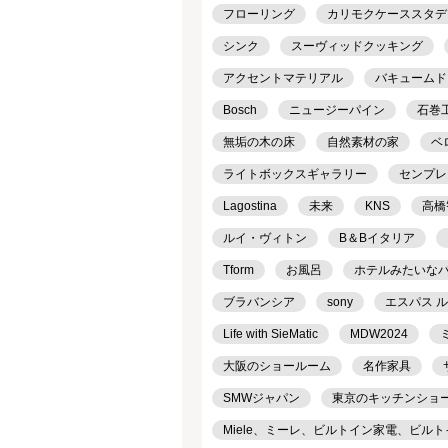
フローリング
カリモクケーススタデ
シンク
スーヴィッドクッキング
アクセントマテリアル
バキュームド
Bosch
ニュージーパイン
石巻工房
無垢の木の床
自然素材の家
ベ
ライトボックスギャラリー
センプレ
Lagostina
未来
KNS
高橋
ルイ・ヴィトン
B＆Bイタリア
Tform
お風呂
ホテルみたいな
ブラバンシア
sony
エスパス 
Life with SieMatic
MDW2024
大阪のショールーム
名作家具
SMWジャパン
東京のキッチンショ
Miele、ミーレ、ビルトイン家電、ビル